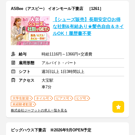
ASBee（アスビー） イオンモール下妻店 ［1261］
【シューズ販売】長期安定◎お得
な社割&有給あり★髪色自由＆ネイ
ルOK！履歴書不要
給与
時給1116円～1366円+交通費
雇用形態
アルバイト・パート
シフト
週3日以上 1日3時間以上
アクセス
大宝駅
車7分
大学生歓迎
ネイル可
ピアス可
ヒゲ可
未経験者歓迎
株式会社ジーフットの求人一覧を見る
ビッグハウス下妻店 ※2026年9月OPEN予定