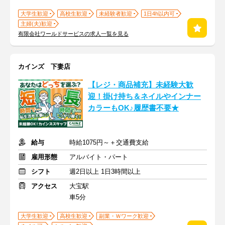
大学生歓迎
高校生歓迎
未経験者歓迎
1日4h以内可
主婦(夫)歓迎
有限会社ワールドサービスの求人一覧を見る
カインズ 下妻店
【レジ・商品補充】未経験大歓
迎！掛け持ち＆ネイルやインナー
カラーもOK♪履歴書不要★
給与
時給1075円～＋交通費支給
雇用形態
アルバイト・パート
シフト
週2日以上 1日3時間以上
アクセス
大宝駅
車5分
大学生歓迎
高校生歓迎
副業・Ｗワーク歓迎