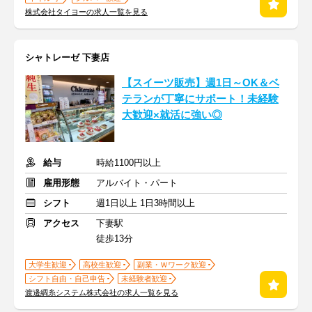
株式会社タイヨーの求人一覧を見る
シャトレーゼ 下妻店
【スイーツ販売】週1日～OK＆ベ
テランが丁寧にサポート！未経験
大歓迎×就活に強い◎
給与
時給1100円以上
雇用形態
アルバイト・パート
シフト
週1日以上 1日3時間以上
アクセス
下妻駅
徒歩13分
大学生歓迎
高校生歓迎
副業・Ｗワーク歓迎
シフト自由・自己申告
未経験者歓迎
渡邊綢糸システム株式会社の求人一覧を見る