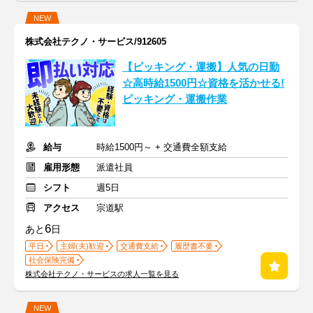
NEW
株式会社テクノ・サービス/912605
【ピッキング・運搬】人気の日勤
☆高時給1500円☆資格を活かせる!
ピッキング・運搬作業
給与
時給1500円～ + 交通費全額支給
雇用形態
派遣社員
シフト
週5日
アクセス
宗道駅
6
あと
日
平日
主婦(夫)歓迎
交通費支給
履歴書不要
社会保険完備
株式会社テクノ・サービスの求人一覧を見る
NEW