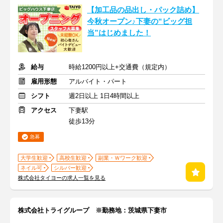
【加工品の品出し・パック詰め】
今秋オープン♪下妻の“ビッグ担
当”はじめました！
給与
時給1200円以上+交通費（規定内）
雇用形態
アルバイト・パート
シフト
週2日以上 1日4時間以上
アクセス
下妻駅
徒歩13分
急募
大学生歓迎
高校生歓迎
副業・Ｗワーク歓迎
ネイル可
シルバー歓迎
株式会社タイヨーの求人一覧を見る
株式会社トライグループ ※勤務地：茨城県下妻市