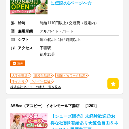
に伝説の1ページへ☆
給与
時給1110円以上+交通費（規定内）
雇用形態
アルバイト・パート
シフト
週2日以上 1日4時間以上
アクセス
下妻駅
徒歩13分
急募
大学生歓迎
高校生歓迎
副業・Ｗワーク歓迎
ネイル可
シルバー歓迎
株式会社タイヨーの求人一覧を見る
ASBee（アスビー） イオンモール下妻店 ［1261］
【シューズ販売】未経験歓迎◎お
得な社割&有給あり★髪色自由＆ネ