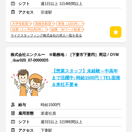
シフト
週1日以上 1日4時間以上
アクセス
宗道駅
大学生歓迎
高校生歓迎
単発（1日OK）
短期（1ヶ月以内OK）
副業・Ｗワーク歓迎
ライクスタッフィング株式会社の求人一覧を見る
株式会社エンクルー ※勤務地：［下妻市下妻丙］周辺 / OYM
_ibar020_07-00000D5
【惣菜スタッフ】未経験～中高年
まで活躍中♪時給1500円！TEL面接
＆来社不要★
給与
時給1500円
雇用形態
派遣社員
シフト
週3日以上 1日8時間以上
アクセス
下妻駅