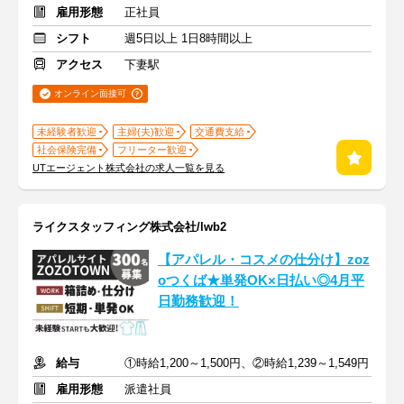
雇用形態
正社員
シフト
週5日以上 1日8時間以上
アクセス
下妻駅
オンライン面接可
未経験者歓迎
主婦(夫)歓迎
交通費支給
社会保険完備
フリーター歓迎
UTエージェント株式会社の求人一覧を見る
ライクスタッフィング株式会社/lwb2
【アパレル・コスメの仕分け】zoz
oつくば★単発OK×日払い◎4月平
日勤務歓迎！
給与
①時給1,200～1,500円、②時給1,239～1,549円
雇用形態
派遣社員