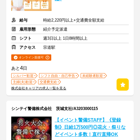
給与
時給2,220円以上+交通費全額支給
雇用形態
紹介予定派遣
シフト
週3日以上 1日8時間以上
アクセス
宗道駅
オンライン面接可
4
あと
日
シルバー歓迎
シフト自由・自己申告
未経験者歓迎
主婦(夫)歓迎
交通費支給
株式会社キャリアの求人一覧を見る
シンテイ警備株式会社 茨城支社/A3203000115
【イベント警備STAFF】《登録
制》日給1万500円◎花火・祭りな
どイベント多数！直行直帰OK