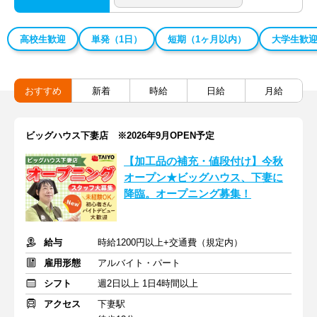
高校生歓迎
単発（1日）
短期（1ヶ月以内）
大学生歓
おすすめ
新着
時給
日給
月給
ビッグハウス下妻店 ※2026年9月OPEN予定
【加工品の補充・値段付け】今秋
オープン★ビッグハウス、下妻に
降臨。オープニング募集！
給与
時給1200円以上+交通費（規定内）
雇用形態
アルバイト・パート
シフト
週2日以上 1日4時間以上
アクセス
下妻駅