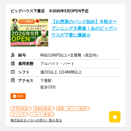
ビッグハウス下妻店 ※2026年9月OPEN予定
【お惣菜のパック詰め】今秋オー
プンニング大募集！あのビッグハ
ウスが下妻に爆誕☆
給与
時給1166円以上+交通費（規定内）
雇用形態
アルバイト・パート
シフト
週2日以上 1日4時間以上
アクセス
下妻駅
徒歩13分
急募
大学生歓迎
高校生歓迎
副業・Ｗワーク歓迎
ネイル可
シルバー歓迎
株式会社タイヨーの求人一覧を見る