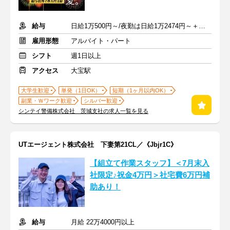
給与
日給1万500円～/夜勤は日給1万2474円～＋交通費※各種手当含む
雇用形態
アルバイト・パート
シフト
週1日以上
アクセス
大宝駅
大学生歓迎
単発（1日OK）
短期（1ヶ月以内OK）
副業・Ｗワーク歓迎
シルバー歓迎
シンテイ警備株式会社 茨城支社の求人一覧を見る
UTエージェント株式会社 下妻第21CL／《Jbjr1C》
【組立て作業スタッフ】＜7月末入
社限定♪祝金4万円＞社宅費6万円補
助あり！
給与
月給 22万4000円以上