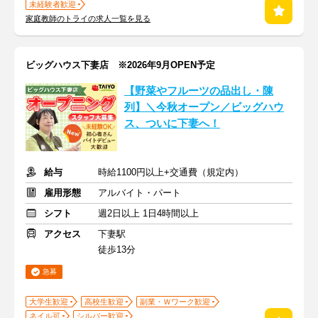
未経験者歓迎
家庭教師のトライの求人一覧を見る
ビッグハウス下妻店 ※2026年9月OPEN予定
【野菜やフルーツの品出し・陳
列】＼今秋オープン／ビッグハウ
ス、ついに下妻へ！
給与
時給1100円以上+交通費（規定内）
雇用形態
アルバイト・パート
シフト
週2日以上 1日4時間以上
アクセス
下妻駅
徒歩13分
急募
大学生歓迎
高校生歓迎
副業・Ｗワーク歓迎
ネイル可
シルバー歓迎