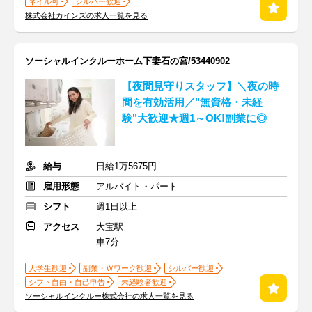
ネイル可
シルバー歓迎
株式会社カインズの求人一覧を見る
ソーシャルインクルーホーム下妻石の宮/53440902
【夜間見守りスタッフ】＼夜の時
間を有効活用／"無資格・未経
験"大歓迎★週1～OK!副業に◎
給与
日給1万5675円
雇用形態
アルバイト・パート
シフト
週1日以上
アクセス
大宝駅
車7分
大学生歓迎
副業・Ｗワーク歓迎
シルバー歓迎
シフト自由・自己申告
未経験者歓迎
ソーシャルインクルー株式会社の求人一覧を見る