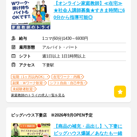
【オンライン家庭教師】≪在宅≫
★社会人講師募集★すきま時間に6
0分から指導可能◎
給与
1コマ(60分)1430～6930円
雇用形態
アルバイト・パート
シフト
週1日以上 1日1時間以上
アクセス
下妻駅
短期（1ヶ月以内OK）
在宅ワーク・内職
副業・Ｗワーク歓迎
シフト自由・自己申告
未経験者歓迎
家庭教師のトライの求人一覧を見る
ビッグハウス下妻店 ※2026年9月OPEN予定
【商品の補充・品出し】＼下妻に
ビッグハウス爆誕／あなたも一緒