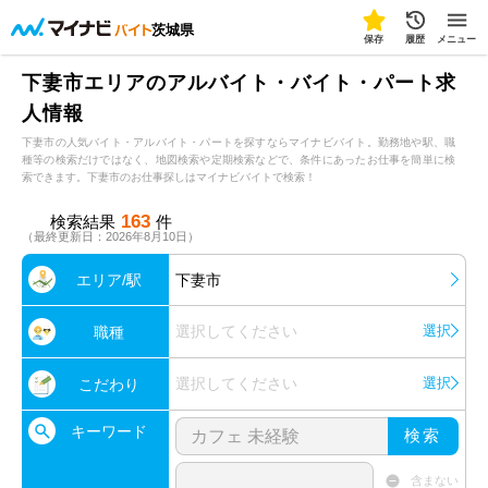
茨城県
保存
履歴
メニュー
下妻市エリアのアルバイト・バイト・パート求
人情報
下妻市の人気バイト・アルバイト・パートを探すならマイナビバイト。勤務地や駅、職
種等の検索だけではなく、地図検索や定期検索などで、条件にあったお仕事を簡単に検
索できます。下妻市のお仕事探しはマイナビバイトで検索！
163
検索結果
件
（最終更新日：2026年8月10日）
エリア/駅
下妻市
選択してください
選択
職種
選択してください
選択
こだわり
キーワード
検索
含まない