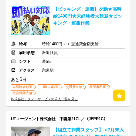
【ピッキング・運搬】夕勤★高時
給1400円★未経験者大歓迎★ピッ
キング・運搬作業
給与
時給1400円～ + 交通費全額支給
雇用形態
派遣社員
シフト
週5日
アクセス
宗道駅
6
あと
日
未経験者歓迎
主婦(夫)歓迎
交通費支給
履歴書不要
社会保険完備
株式会社テクノ・サービスの求人一覧を見る
UTエージェント株式会社 下妻第21CL／《JFPR1C》
【組立て作業スタッフ】＜7月末入