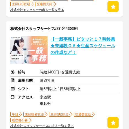
主婦(夫)歓迎
交通費支給
株式会社エンクルーの求人一覧を見る
株式会社スタッフサービス/87-04430394
【一般事務】ピタッと１７時終業
★未経験ＯＫ★生産スケジュール
の作成など！
給与
時給1400円+交通費支給
雇用形態
派遣社員
シフト
週5日以上 1日8時間以上
アクセス
宗道駅
車10分
平日
未経験者歓迎
主婦(夫)歓迎
交通費支給
履歴書不要
株式会社スタッフサービスの求人一覧を見る