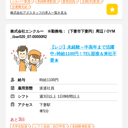
シルバー歓迎
未経験者歓迎
髪色自由
主婦(夫)歓迎
交通費支給
株式会社アズスタッフの求人一覧を見る
株式会社エンクルー ※勤務地：［下妻市下妻丙］周辺 / OYM
_ibar020_07-00000R2
【レジ】未経験～中高年まで活躍
中♪時給1100円！TEL面接＆来社不
要★
給与
時給1100円
雇用形態
派遣社員
シフト
週3日以上 1日8時間以上
アクセス
下妻駅
車5分
3
あと
日
大学生歓迎
シフト自由・自己申告
未経験者歓迎