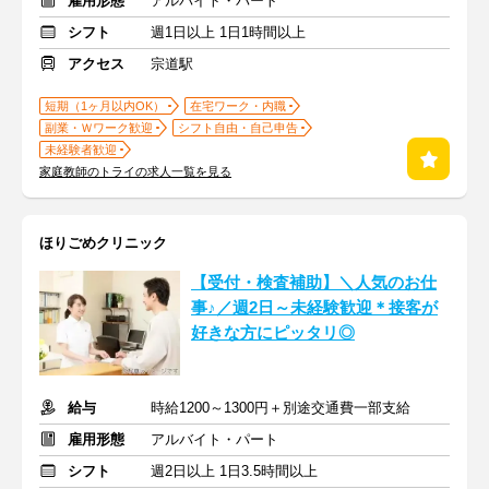
雇用形態
アルバイト・パート
シフト
週1日以上 1日1時間以上
アクセス
宗道駅
短期（1ヶ月以内OK）
在宅ワーク・内職
副業・Ｗワーク歓迎
シフト自由・自己申告
未経験者歓迎
家庭教師のトライの求人一覧を見る
ほりごめクリニック
【受付・検査補助】＼人気のお仕
事♪／週2日～未経験歓迎＊接客が
好きな方にピッタリ◎
給与
時給1200～1300円＋別途交通費一部支給
雇用形態
アルバイト・パート
シフト
週2日以上 1日3.5時間以上