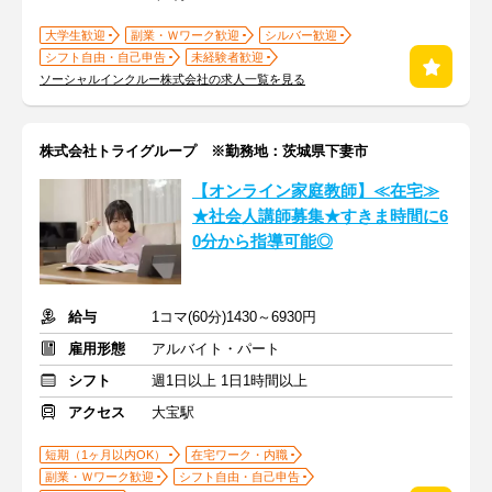
大学生歓迎
副業・Ｗワーク歓迎
シルバー歓迎
シフト自由・自己申告
未経験者歓迎
ソーシャルインクルー株式会社の求人一覧を見る
株式会社トライグループ ※勤務地：茨城県下妻市
【オンライン家庭教師】≪在宅≫
★社会人講師募集★すきま時間に6
0分から指導可能◎
給与
1コマ(60分)1430～6930円
雇用形態
アルバイト・パート
シフト
週1日以上 1日1時間以上
アクセス
大宝駅
短期（1ヶ月以内OK）
在宅ワーク・内職
副業・Ｗワーク歓迎
シフト自由・自己申告