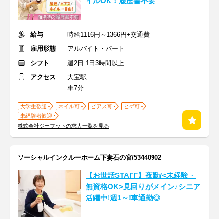
イルOK！履歴書不要
給与
時給1116円～1366円+交通費
雇用形態
アルバイト・パート
シフト
週2日 1日3時間以上
アクセス
大宝駅
車7分
大学生歓迎
ネイル可
ピアス可
ヒゲ可
未経験者歓迎
株式会社ジーフットの求人一覧を見る
ソーシャルインクルーホーム下妻石の宮/53440902
【お世話STAFF】夜勤/<未経験・
無資格OK>見回りがメイン♪シニア
活躍中!週1～!車通勤◎