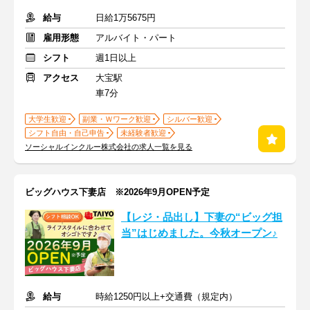
給与
日給1万5675円
雇用形態
アルバイト・パート
シフト
週1日以上
アクセス
大宝駅
車7分
大学生歓迎
副業・Ｗワーク歓迎
シルバー歓迎
シフト自由・自己申告
未経験者歓迎
ソーシャルインクルー株式会社の求人一覧を見る
ビッグハウス下妻店 ※2026年9月OPEN予定
【レジ・品出し】下妻の“ビッグ担
当”はじめました。今秋オープン♪
給与
時給1250円以上+交通費（規定内）