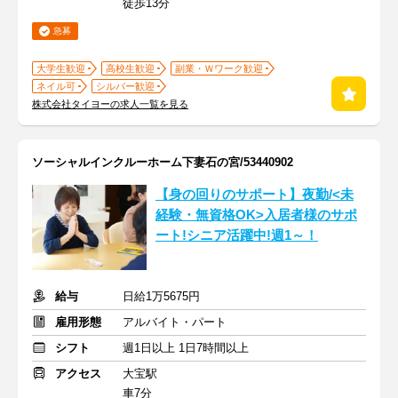
徒歩13分
急募
大学生歓迎
高校生歓迎
副業・Ｗワーク歓迎
ネイル可
シルバー歓迎
株式会社タイヨーの求人一覧を見る
ソーシャルインクルーホーム下妻石の宮/53440902
【身の回りのサポート】夜勤/<未
経験・無資格OK>入居者様のサポ
ート!シニア活躍中!週1～！
給与
日給1万5675円
雇用形態
アルバイト・パート
シフト
週1日以上 1日7時間以上
アクセス
大宝駅
車7分