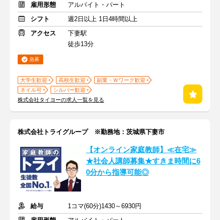
雇用形態
アルバイト・パート
シフト
週2日以上 1日4時間以上
アクセス
下妻駅
徒歩13分
急募
大学生歓迎
高校生歓迎
副業・Ｗワーク歓迎
ネイル可
シルバー歓迎
株式会社タイヨーの求人一覧を見る
株式会社トライグループ ※勤務地：茨城県下妻市
【オンライン家庭教師】≪在宅≫
★社会人講師募集★すきま時間に6
0分から指導可能◎
給与
1コマ(60分)1430～6930円