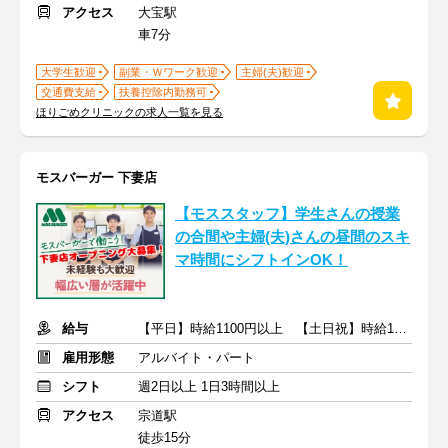
アクセス
大宝駅
車7分
大学生歓迎
副業・Ｗワーク歓迎
主婦(夫)歓迎
交通費支給
扶養控除内勤務可
ほりごめクリニックの求人一覧を見る
モスバーガー 下妻店
【モススタッフ】学生さんの授業
の合間や主婦(夫)さんの昼間のスキ
マ時間にシフトインOK！
給与
【平日】時給1100円以上 【土日祝】時給1150円以上
雇用形態
アルバイト・パート
シフト
週2日以上 1日3時間以上
アクセス
宗道駅
徒歩15分