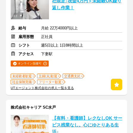
社限定♪祝金4万円＞未経験OK繰り
返し作業！
給与
月給 22万4000円以上
雇用形態
正社員
シフト
週5日以上 1日8時間以上
アクセス
下妻駅
オンライン面接可
未経験者歓迎
主婦(夫)歓迎
交通費支給
社会保険完備
フリーター歓迎
UTエージェント株式会社の求人一覧を見る
株式会社キャリア SC水戸
【有料・看護師】レクなしOK サー
ビス残業なし。心にゆとりある生
活♪