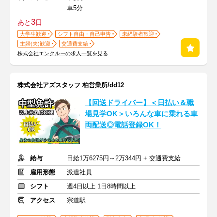
車5分
3
あと
日
大学生歓迎
シフト自由・自己申告
未経験者歓迎
主婦(夫)歓迎
交通費支給
株式会社エンクルーの求人一覧を見る
株式会社アズスタッフ 柏営業所/dd12
【回送ドライバー】＜日払い＆職
場見学OK＞いろんな車に乗れる車
両配送◎電話登録OK！
給与
日給1万6275円～2万344円 + 交通費支給
雇用形態
派遣社員
シフト
週4日以上 1日8時間以上
アクセス
宗道駅