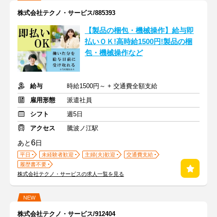
株式会社テクノ・サービス/885393
【製品の梱包・機械操作】給与即
払いＯＫ!高時給1500円!製品の梱
包・機械操作など
給与
時給1500円～ + 交通費全額支給
雇用形態
派遣社員
シフト
週5日
アクセス
騰波ノ江駅
6
あと
日
平日
未経験者歓迎
主婦(夫)歓迎
交通費支給
履歴書不要
株式会社テクノ・サービスの求人一覧を見る
NEW
株式会社テクノ・サービス/912404