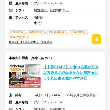
雇用形態
アルバイト・パート
シフト
週2日以上 1日2時間以上
アクセス
石岡駅
車7分
大学生歓迎
高校生歓迎
未経験者歓迎
1日4h以内可
主婦(夫)歓迎
株式会社はま寿司の求人一覧を見る
本格四川厨房 炎神（あぐに）
【中華STAFF】＼食べる事が好き
な方必見／絶品まかない無料★お
しゃれ自由＆働きやすさ◎
給与
時給1150円～1437円（22時以降は深夜手当あり）
雇用形態
アルバイト・パート
シフト
週1日以上 1日4時間以上