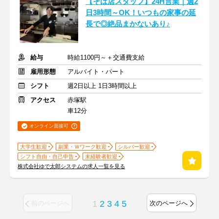
【そば店スタッフ】24H営業｜週2
日3時間～OK！いつもの家事の延
長で◎絶品まかないあり♪
給与
時給1100円～＋交通費支給
雇用形態
アルバイト・パート
シフト
週2日以上 1日3時間以上
アクセス
赤塚駅
車12分
オンライン面接可
大学生歓迎
副業・Ｗワーク歓迎
シルバー歓迎
シフト自由・自己申告
未経験者歓迎
株式会社ゆで太郎システムの求人一覧を見る
1
2
3
4
5
前のページへ
次のページへ