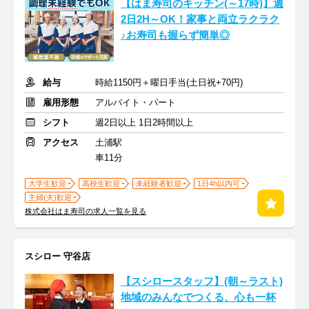
【はま寿司のキッチン(～17時)】週
2日2H～OK！家事と両立ラクラク
♪お寿司も握らず簡単◎
給与
時給1150円＋曜日手当(土日祝+70円)
雇用形態
アルバイト・パート
シフト
週2日以上 1日2時間以上
アクセス
土浦駅
車11分
大学生歓迎
高校生歓迎
未経験者歓迎
1日4h以内可
主婦(夫)歓迎
株式会社はま寿司の求人一覧を見る
スシロー 守谷店
【スシロースタッフ】(朝～ラスト)
地域のみんなでつくる、心も一杯