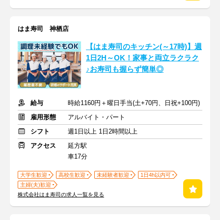
はま寿司 神栖店
【はま寿司のキッチン(～17時)】週
1日2H～OK！家事と両立ラクラク
♪お寿司も握らず簡単◎
給与
時給1160円＋曜日手当(土+70円、日祝+100円)
雇用形態
アルバイト・パート
シフト
週1日以上 1日2時間以上
アクセス
延方駅
車17分
大学生歓迎
高校生歓迎
未経験者歓迎
1日4h以内可
主婦(夫)歓迎
株式会社はま寿司の求人一覧を見る