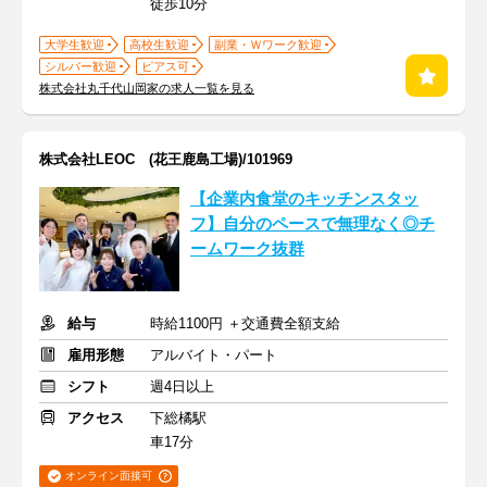
徒歩10分
大学生歓迎
高校生歓迎
副業・Ｗワーク歓迎
シルバー歓迎
ピアス可
株式会社丸千代山岡家の求人一覧を見る
株式会社LEOC (花王鹿島工場)/101969
【企業内食堂のキッチンスタッ
フ】自分のペースで無理なく◎チ
ームワーク抜群
給与
時給1100円 ＋交通費全額支給
雇用形態
アルバイト・パート
シフト
週4日以上
アクセス
下総橘駅
車17分
オンライン面接可