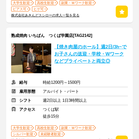
大学生歓迎
高校生歓迎
副業・Ｗワーク歓迎
ピアス可
ヒゲ可
株式会社あきんどスシローの求人一覧を見る
熟成焼肉 いちばん つくば学園店[TAG2142]
【焼き肉屋のホール】週2日/3h~で
お子さんの送迎・学校・Wワーク
などプライベートと両立◎
給与
時給1200円～1500円
雇用形態
アルバイト・パート
シフト
週2日以上 1日3時間以上
アクセス
つくば駅
徒歩15分
大学生歓迎
高校生歓迎
副業・Ｗワーク歓迎
シルバー歓迎
未経験者歓迎