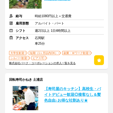
給与
時給1080円以上＋交通費
雇用形態
アルバイト・パート
シフト
週2日以上 1日4時間以上
アクセス
石岡駅
車25分
大学生歓迎
短期（1ヶ月以内OK）
副業・Ｗワーク歓迎
シルバー歓迎
ピアス可
株式会社パーク・コーポレーションの求人一覧を見る
回転寿司かねき 土浦店
【寿司屋のキッチン】高校生・バ
イトデビュー歓迎◎接客なし＆髪
色自由♪お得な社割あり★