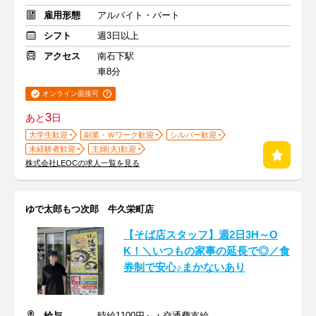
雇用形態
アルバイト・パート
シフト
週3日以上
アクセス
南石下駅
車8分
オンライン面接可
3
あと
日
大学生歓迎
副業・Ｗワーク歓迎
シルバー歓迎
未経験者歓迎
主婦(夫)歓迎
株式会社LEOCの求人一覧を見る
ゆで太郎もつ次郎 牛久栄町店
【そば店スタッフ】週2日3H～O
K！＼いつもの家事の延長で◎／食
券制で安心♪まかないあり
給与
時給1100円～＋交通費支給