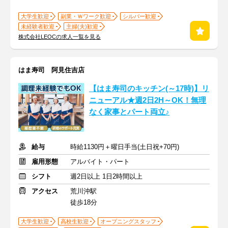
大学生歓迎
副業・Ｗワーク歓迎
シルバー歓迎
未経験者歓迎
主婦(夫)歓迎
株式会社LEOCの求人一覧を見る
はま寿司 阿見住吉店
【はま寿司のキッチン(～17時)】リ
ニューアル★週2日2H～OK！無理
なく家事とパート両立♪
給与
時給1130円＋曜日手当(土日祝+70円)
雇用形態
アルバイト・パート
シフト
週2日以上 1日2時間以上
アクセス
荒川沖駅
徒歩18分
大学生歓迎
高校生歓迎
オープニングスタッフ