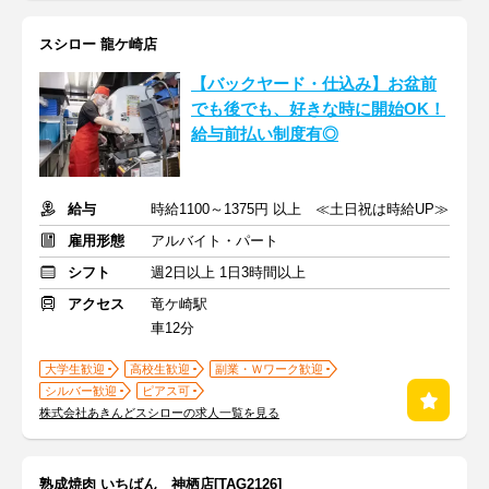
スシロー 龍ケ崎店
【バックヤード・仕込み】お盆前
でも後でも、好きな時に開始OK！
給与前払い制度有◎
給与
時給1100～1375円 以上 ≪土日祝は時給UP≫
雇用形態
アルバイト・パート
シフト
週2日以上 1日3時間以上
アクセス
竜ケ崎駅
車12分
大学生歓迎
高校生歓迎
副業・Ｗワーク歓迎
シルバー歓迎
ピアス可
株式会社あきんどスシローの求人一覧を見る
熟成焼肉 いちばん 神栖店[TAG2126]