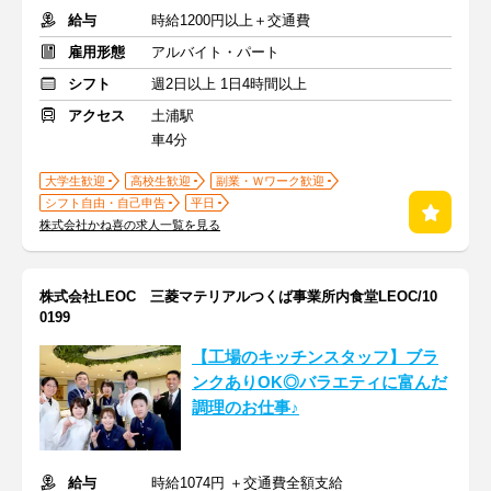
給与
時給1200円以上＋交通費
雇用形態
アルバイト・パート
シフト
週2日以上 1日4時間以上
アクセス
土浦駅
車4分
大学生歓迎
高校生歓迎
副業・Ｗワーク歓迎
シフト自由・自己申告
平日
株式会社かね喜の求人一覧を見る
株式会社LEOC 三菱マテリアルつくば事業所内食堂LEOC/10
0199
【工場のキッチンスタッフ】ブラ
ンクありOK◎バラエティに富んだ
調理のお仕事♪
給与
時給1074円 ＋交通費全額支給