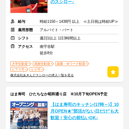
のスシロー♪
給与
時給1150～1438円 以上 ≪土日祝は時給UP≫
雇用形態
アルバイト・パート
シフト
週2日以上 1日3時間以上
アクセス
南守谷駅
徒歩8分
大学生歓迎
高校生歓迎
副業・Ｗワーク歓迎
ピアス可
ヒゲ可
株式会社あきんどスシローの求人一覧を見る
はま寿司 ひたちなか昭和通り店 ※10月下旬OPEN予定
【はま寿司のキッチン(17時～)】10
月OPEN★"部活がない日だけ"も大
歓迎！安心の前払いOK♪