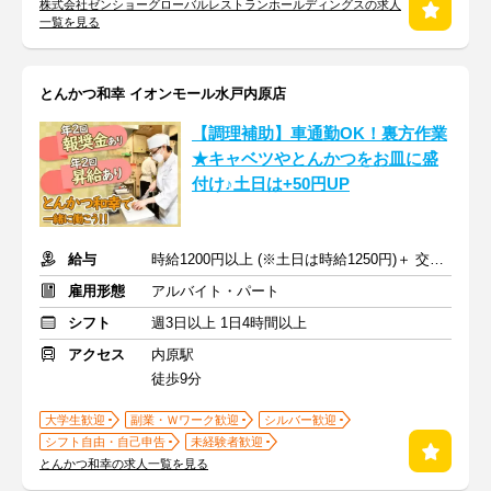
株式会社ゼンショーグローバルレストランホールディングスの求人
一覧を見る
とんかつ和幸 イオンモール水戸内原店
【調理補助】車通勤OK！裏方作業
★キャベツやとんかつをお皿に盛
付け♪土日は+50円UP
給与
時給1200円以上 (※土日は時給1250円)＋ 交通費
雇用形態
アルバイト・パート
シフト
週3日以上 1日4時間以上
アクセス
内原駅
徒歩9分
大学生歓迎
副業・Ｗワーク歓迎
シルバー歓迎
シフト自由・自己申告
未経験者歓迎
とんかつ和幸の求人一覧を見る