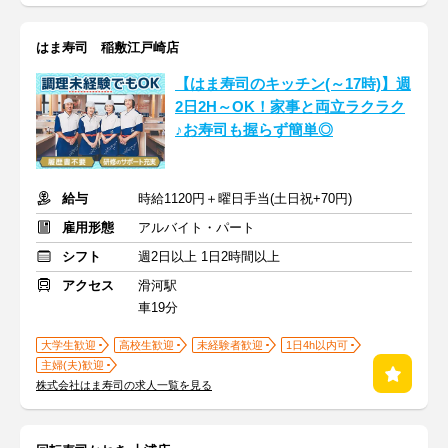
はま寿司 稲敷江戸崎店
【はま寿司のキッチン(～17時)】週
2日2H～OK！家事と両立ラクラク
♪お寿司も握らず簡単◎
給与
時給1120円＋曜日手当(土日祝+70円)
雇用形態
アルバイト・パート
シフト
週2日以上 1日2時間以上
アクセス
滑河駅
車19分
大学生歓迎
高校生歓迎
未経験者歓迎
1日4h以内可
主婦(夫)歓迎
株式会社はま寿司の求人一覧を見る