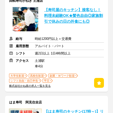
回転寿司かねき 土浦店
【寿司屋のキッチン】接客なし！
料理未経験OK★髪色自由◎家族割
引で休みの日の外食にも◎
給与
時給1200円以上＋交通費
雇用形態
アルバイト・パート
シフト
週2日以上 1日4時間以上
アクセス
土浦駅
車4分
大学生歓迎
高校生歓迎
副業・Ｗワーク歓迎
シフト自由・自己申告
平日
株式会社かね喜の求人一覧を見る
はま寿司 阿見住吉店
【はま寿司のキッチン(17時～)】リ