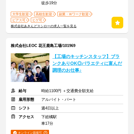
徒歩19分
大学生歓迎
高校生歓迎
副業・Ｗワーク歓迎
ピアス可
ヒゲ可
株式会社あきんどスシローの求人一覧を見る
株式会社LEOC 花王鹿島工場/101969
【工場のキッチンスタッフ】ブラ
ンクありOK◎バラエティに富んだ
調理のお仕事♪
給与
時給1100円 ＋交通費全額支給
雇用形態
アルバイト・パート
シフト
週4日以上
アクセス
下総橘駅
車17分
オンライン面接可