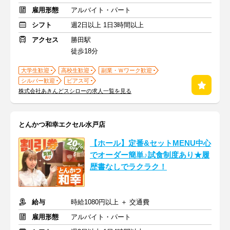
雇用形態
アルバイト・パート
シフト
週2日以上 1日3時間以上
アクセス
勝田駅
徒歩18分
大学生歓迎
高校生歓迎
副業・Ｗワーク歓迎
シルバー歓迎
ピアス可
株式会社あきんどスシローの求人一覧を見る
とんかつ和幸エクセル水戸店
【ホール】定番&セットMENU中心
でオーダー簡単♪試食制度あり★履
歴書なしでラクラク！
給与
時給1080円以上 ＋ 交通費
雇用形態
アルバイト・パート