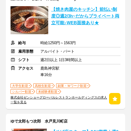
【焼き肉屋のキッチン】前払い制
度◎週2/3h~だからプライベート両
立可能♪WEB面接あり★
給与
時給1250円～1563円
雇用形態
アルバイト・パート
シフト
週2日以上 1日3時間以上
アクセス
鹿島神宮駅
車16分
大学生歓迎
高校生歓迎
副業・Ｗワーク歓迎
シルバー歓迎
未経験者歓迎
株式会社ゼンショーグローバルレストランホールディングスの求人
一覧を見る
ゆで太郎もつ次郎 水戸見川町店