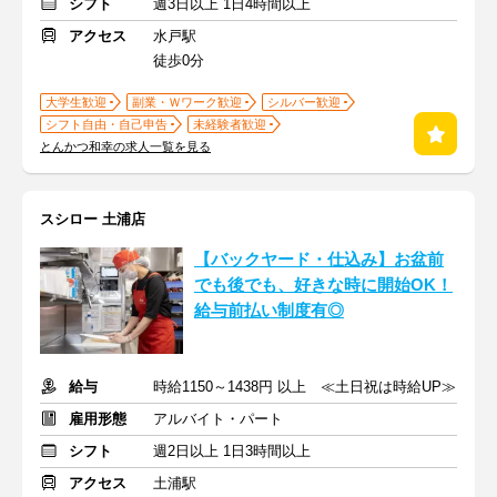
シフト
週3日以上 1日4時間以上
アクセス
水戸駅
徒歩0分
大学生歓迎
副業・Ｗワーク歓迎
シルバー歓迎
シフト自由・自己申告
未経験者歓迎
とんかつ和幸の求人一覧を見る
スシロー 土浦店
【バックヤード・仕込み】お盆前
でも後でも、好きな時に開始OK！
給与前払い制度有◎
給与
時給1150～1438円 以上 ≪土日祝は時給UP≫
雇用形態
アルバイト・パート
シフト
週2日以上 1日3時間以上
アクセス
土浦駅