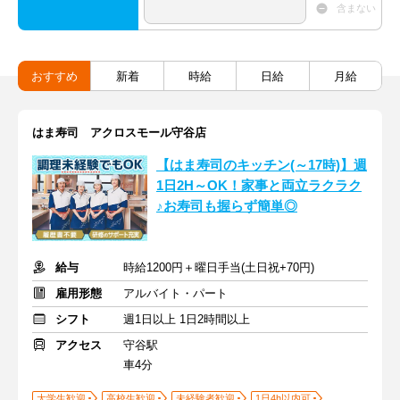
含まない
おすすめ
新着
時給
日給
月給
はま寿司 アクロスモール守谷店
【はま寿司のキッチン(～17時)】週
1日2H～OK！家事と両立ラクラク
♪お寿司も握らず簡単◎
給与
時給1200円＋曜日手当(土日祝+70円)
雇用形態
アルバイト・パート
シフト
週1日以上 1日2時間以上
アクセス
守谷駅
車4分
大学生歓迎
高校生歓迎
未経験者歓迎
1日4h以内可