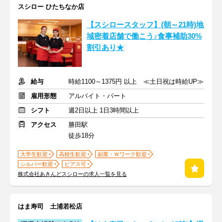
スシロー ひたちなか店
【スシロースタッフ】(朝～21時)地
域密着店舗で働こう♪食事補助30%
割引あり★
給与
時給1100～1375円 以上 ≪土日祝は時給UP≫
雇用形態
アルバイト・パート
シフト
週2日以上 1日3時間以上
アクセス
勝田駅
徒歩18分
大学生歓迎
高校生歓迎
副業・Ｗワーク歓迎
シルバー歓迎
ピアス可
株式会社あきんどスシローの求人一覧を見る
はま寿司 土浦若松店