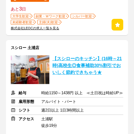
3
あと
日
大学生歓迎
副業・Ｗワーク歓迎
シルバー歓迎
未経験者歓迎
主婦(夫)歓迎
株式会社LEOCの求人一覧を見る
スシロー 土浦店
【スシローのキッチン】(16時～21
時)高校生◎食事補助30%割引でお
いしく節約できちゃう★
給与
時給1150～1438円 以上 ≪土日祝は時給UP≫
雇用形態
アルバイト・パート
シフト
週2日以上 1日3時間以上
アクセス
土浦駅
徒歩19分