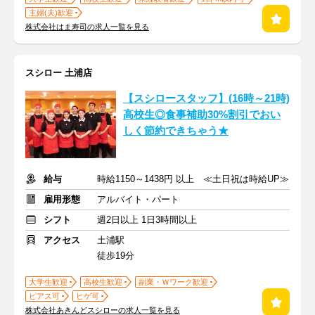
主婦(夫)歓迎
株式会社はま寿司の求人一覧を見る
スシロー 土浦店
【スシロースタッフ】(16時～21時)
高校生◎食事補助30%割引でおい
しく節約できちゃう★
給与
時給1150～1438円 以上 ≪土日祝は時給UP≫
雇用形態
アルバイト・パート
シフト
週2日以上 1日3時間以上
アクセス
土浦駅
徒歩19分
大学生歓迎
高校生歓迎
副業・Ｗワーク歓迎
ピアス可
ヒゲ可
株式会社あきんどスシローの求人一覧を見る