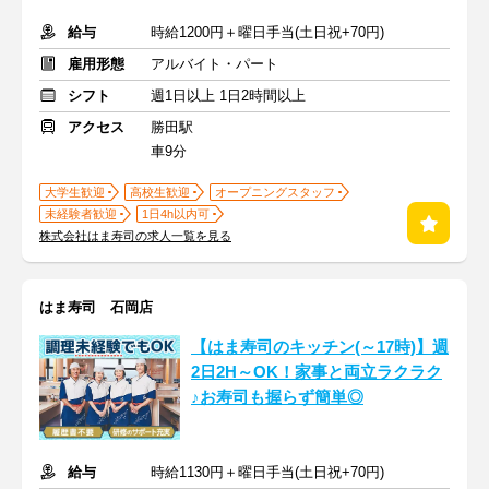
給与
時給1200円＋曜日手当(土日祝+70円)
雇用形態
アルバイト・パート
シフト
週1日以上 1日2時間以上
アクセス
勝田駅
車9分
大学生歓迎
高校生歓迎
オープニングスタッフ
未経験者歓迎
1日4h以内可
株式会社はま寿司の求人一覧を見る
はま寿司 石岡店
【はま寿司のキッチン(～17時)】週
2日2H～OK！家事と両立ラクラク
♪お寿司も握らず簡単◎
給与
時給1130円＋曜日手当(土日祝+70円)