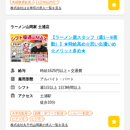
未経験者歓迎
1日4h以内可
株式会社はま寿司の求人一覧を見る
ラーメン山岡家 土浦店
【ラーメン屋スタッフ（週1～4/夜
勤）】★時給高め☆思い出濃いめ
☆メリット多め★
給与
時給1625円以上＋交通費
雇用形態
アルバイト・パート
シフト
週1日以上 1日3時間以上
アクセス
土浦駅
徒歩10分
大学生歓迎
副業・Ｗワーク歓迎
シルバー歓迎
ピアス可
ヒゲ可
株式会社丸千代山岡家の求人一覧を見る