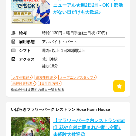
ニューアル★週2日2H～OK！部活
がない日だけも大歓迎♪
給与
時給1130円＋曜日手当(土日祝+70円)
雇用形態
アルバイト・パート
シフト
週2日以上 1日2時間以上
アクセス
荒川沖駅
徒歩18分
大学生歓迎
高校生歓迎
オープニングスタッフ
未経験者歓迎
1日4h以内可
株式会社はま寿司の求人一覧を見る
いばらきフラワーパーク レストラン Rose Farm House
【フラワーパーク内レストランstaf
f】花や自然に囲まれた癒し空間♪
未経験大歓迎◎