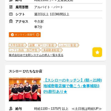
雇用形態
アルバイト・パート
シフト
週2日以上 1日3時間以上
アクセス
牛久駅
車7分
オンライン面接可
大学生歓迎
副業・Ｗワーク歓迎
シルバー歓迎
シフト自由・自己申告
未経験者歓迎
株式会社ゆで太郎システムの求人一覧を見る
スシロー ひたちなか店
【スシローのキッチン】(朝～21時)
地域密着店舗で働こう♪食事補助3
0%割引あり★
給与
時給1100～1375円 以上 ≪土日祝は時給UP≫