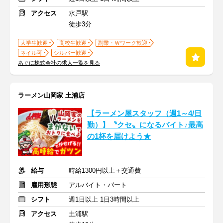
アクセス
水戸駅
徒歩3分
大学生歓迎
高校生歓迎
副業・Ｗワーク歓迎
ネイル可
シルバー歓迎
あぐに株式会社の求人一覧を見る
ラーメン山岡家 土浦店
【ラーメン屋スタッフ（週1～4/日
勤）】〝クセ〟になるバイト♪最高
の1杯を届けよう★
給与
時給1300円以上＋交通費
雇用形態
アルバイト・パート
シフト
週1日以上 1日3時間以上
アクセス
土浦駅