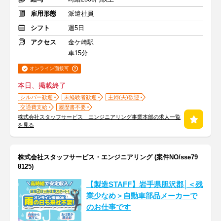
雇用形態
派遣社員
シフト
週5日
アクセス
金ケ崎駅
車15分
オンライン面接可
本日、掲載終了
シルバー歓迎
未経験者歓迎
主婦(夫)歓迎
交通費支給
履歴書不要
株式会社スタッフサービス エンジニアリング事業本部の求人一覧
を見る
株式会社スタッフサービス・エンジニアリング (案件NO/sse79
8125)
【製造STAFF】岩手県胆沢郡│＜残
業少なめ＞自動車部品メーカーで
のお仕事です