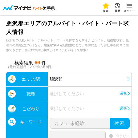
岩手県
保存
履歴
メニュー
胆沢郡エリアのアルバイト・バイト・パート求
人情報
胆沢郡の人気バイト・アルバイト・パートを探すならマイナビバイト。勤務地や駅、職
種等の検索だけではなく、地図検索や定期検索などで、条件にあったお仕事を簡単に検
索できます。胆沢郡のお仕事探しはマイナビバイトで検索！
66
検索結果
件
（最終更新日：2026年8月9日）
エリア/駅
胆沢郡
選択してください
選択
職種
選択してください
選択
こだわり
キーワード
検索
含まない