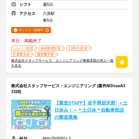
シフト
週5日
アクセス
六原駅
車5分
オンライン面接可
本日、掲載終了
シルバー歓迎
未経験者歓迎
主婦(夫)歓迎
交通費支給
履歴書不要
株式会社スタッフサービス エンジニアリング事業本部の求人一覧
を見る
株式会社スタッフサービス・エンジニアリング (案件NO/sseA3
3328)
【製造STAFF】岩手県胆沢郡│＜土
日休み！＞＊土日休＊自動車部品
の製造業務
給与
時給2500円以上