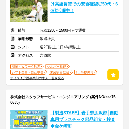
け高級賃貸での安否確認◎50代・6
0代活躍中！
給与
時給1250～1500円＋交通費
雇用形態
派遣社員
シフト
週2日以上 1日4時間以上
アクセス
六原駅
副業・Ｗワーク歓迎
シルバー歓迎
シフト自由・自己申告
未経験者歓迎
1日4h以内可
ナイス！介護事業部の求人一覧を見る
株式会社スタッフサービス・エンジニアリング (案件NO/sse76
0635)
【製造STAFF】岩手県胆沢郡│自動
車用プラスチック部品組立・検査
◆金ケ崎町