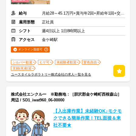
給与
月給28～45.1万円+賞与年2回+昇給年1回+交通費全額
雇用形態
正社員
シフト
週4日以上 1日8時間以上
アクセス
金ケ崎駅
オンライン面接可
シルバー歓迎
ヒゲ可
未経験者歓迎
髪色自由
主婦(夫)歓迎
ユースタイルラボラトリー株式会社の求人一覧を見る
株式会社エンクルー ※勤務地：［胆沢郡金ケ崎町西根森山］
周辺 / SD1_iwat960_06-00000
【入出庫作業】未経験OK♪モクモ
クできる簡単作業！TEL面接＆来
社不要★