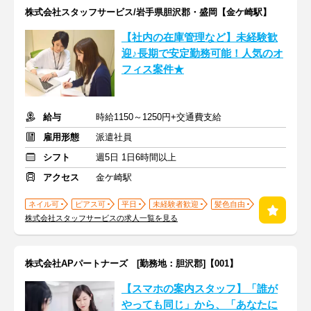
株式会社スタッフサービス/岩手県胆沢郡・盛岡【金ケ崎駅】
【社内の在庫管理など】未経験歓
迎♪長期で安定勤務可能！人気のオ
フィス案件★
給与
時給1150～1250円+交通費支給
雇用形態
派遣社員
シフト
週5日 1日6時間以上
アクセス
金ケ崎駅
ネイル可
ピアス可
平日
未経験者歓迎
髪色自由
株式会社スタッフサービスの求人一覧を見る
株式会社APパートナーズ [勤務地：胆沢郡]【001】
【スマホの案内スタッフ】「誰が
やっても同じ」から、「あなたに