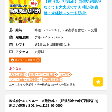
【在宅見守りStaff】自信や経験が
なくても大丈夫です★7割が無資
格・未経験スタート◎/Jb
給与
時給1681～1745円（深夜手当含む）＋交通費支給
雇用形態
アルバイト・パート
シフト
週1日以上 1日8時間以上
アクセス
六原駅
オンライン面接可
3
あと
日
大学生歓迎
副業・Ｗワーク歓迎
ヒゲ可
シフト自由・自己申告
未経験者歓迎
ユースタイルラボラトリー株式会社の求人一覧を見る
株式会社エンクルー ※勤務地：［胆沢郡金ケ崎町西根森山］
周辺の製造 / SD1_iwat1133_03-0000