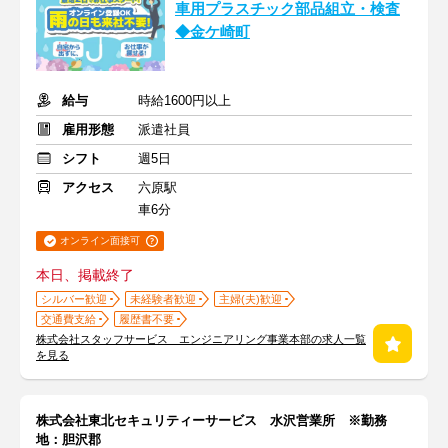
車用プラスチック部品組立・検査
◆金ケ崎町
給与
時給1600円以上
雇用形態
派遣社員
シフト
週5日
アクセス
六原駅
車6分
オンライン面接可
本日、掲載終了
シルバー歓迎
未経験者歓迎
主婦(夫)歓迎
交通費支給
履歴書不要
株式会社スタッフサービス エンジニアリング事業本部の求人一覧
を見る
株式会社東北セキュリティーサービス 水沢営業所 ※勤務
地：胆沢郡