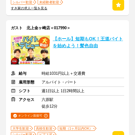
シルバー歓迎
未経験者歓迎
すき家の求人一覧を見る
ガスト 北上金ヶ崎店＜017990＞
【ホール】短期もOK！王道バイト
を始めよう！髪色自由
給与
時給1031円以上＋交通費
雇用形態
アルバイト・パート
シフト
週1日以上 1日2時間以上
アクセス
六原駅
徒歩12分
オンライン面接可
大学生歓迎
高校生歓迎
短期（1ヶ月以内OK）
シルバー歓迎
ピアス可