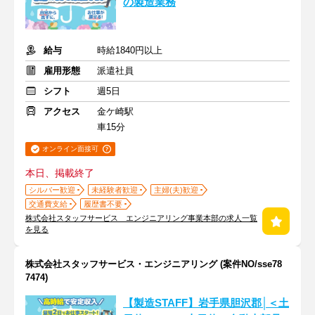
の製造業務
給与
時給1840円以上
雇用形態
派遣社員
シフト
週5日
アクセス
金ケ崎駅
車15分
オンライン面接可
本日、掲載終了
シルバー歓迎
未経験者歓迎
主婦(夫)歓迎
交通費支給
履歴書不要
株式会社スタッフサービス エンジニアリング事業本部の求人一覧
を見る
株式会社スタッフサービス・エンジニアリング (案件NO/sse78
7474)
【製造STAFF】岩手県胆沢郡│＜土