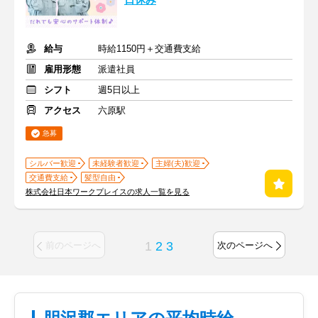
日休み
給与
時給1150円＋交通費支給
雇用形態
派遣社員
シフト
週5日以上
アクセス
六原駅
急募
シルバー歓迎
未経験者歓迎
主婦(夫)歓迎
交通費支給
髪型自由
株式会社日本ワークプレイスの求人一覧を見る
1
2
3
前のページへ
次のページへ