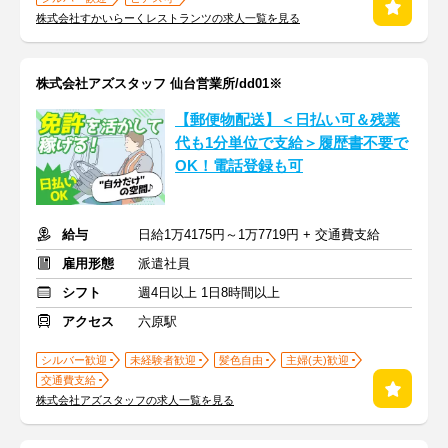
株式会社すかいらーくレストランツの求人一覧を見る
株式会社アズスタッフ 仙台営業所/dd01※
【郵便物配送】＜日払い可＆残業
代も1分単位で支給＞履歴書不要で
OK！電話登録も可
給与
日給1万4175円～1万7719円 + 交通費支給
雇用形態
派遣社員
シフト
週4日以上 1日8時間以上
アクセス
六原駅
シルバー歓迎
未経験者歓迎
髪色自由
主婦(夫)歓迎
交通費支給
株式会社アズスタッフの求人一覧を見る