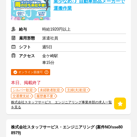
業少なめ♪》自動車部品メーカーで
運搬作業
給与
時給1920円以上
雇用形態
派遣社員
シフト
週5日
アクセス
金ケ崎駅
車15分
オンライン面接可
本日、掲載終了
シルバー歓迎
未経験者歓迎
主婦(夫)歓迎
交通費支給
履歴書不要
株式会社スタッフサービス エンジニアリング事業本部の求人一覧
を見る
株式会社スタッフサービス・エンジニアリング (案件NO/sse80
8979)