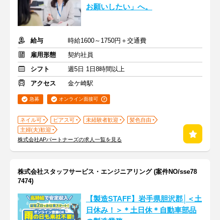
お願いしたい」へ。
給与
時給1600～1750円＋交通費
雇用形態
契約社員
シフト
週5日 1日8時間以上
アクセス
金ケ崎駅
急募
オンライン面接可
ネイル可
ピアス可
未経験者歓迎
髪色自由
主婦(夫)歓迎
株式会社APパートナーズの求人一覧を見る
株式会社スタッフサービス・エンジニアリング (案件NO/sse78
7474)
【製造STAFF】岩手県胆沢郡│＜土
日休み！＞＊土日休＊自動車部品