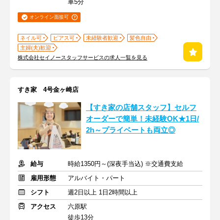
車5分
オンライン面接可
ネイル可
ピアス可
未経験者歓迎
髪色自由
主婦(夫)歓迎
株式会社セイノースタッフサービスの求人一覧を見る
すき家 4号金ヶ崎店
【すき家の店舗スタッフ】セルフ
オーダーで簡単！未経験OK★1日/
2h～プライベートも両立◎
給与
時給1350円～(深夜手当込) ※交通費支給
雇用形態
アルバイト・パート
シフト
週2日以上 1日2時間以上
アクセス
六原駅
徒歩13分