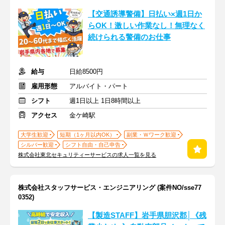
【交通誘導警備】日払い×週1日か
らOK！激しい作業なし！無理なく
続けられる警備のお仕事
給与
日給8500円
雇用形態
アルバイト・パート
シフト
週1日以上 1日8時間以上
アクセス
金ケ崎駅
大学生歓迎
短期（1ヶ月以内OK）
副業・Ｗワーク歓迎
シルバー歓迎
シフト自由・自己申告
株式会社東北セキュリティーサービスの求人一覧を見る
株式会社スタッフサービス・エンジニアリング (案件NO/sse77
0352)
【製造STAFF】岩手県胆沢郡│《残