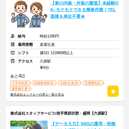
【車の内装・外装の製造】未経験O
K♪モクモクできる簡単作業！TEL
面接＆来社不要★
給与
時給1290円
雇用形態
派遣社員
シフト
週5日 1日8時間以上
アクセス
六原駅
車6分
4
あと
日
大学生歓迎
未経験者歓迎
主婦(夫)歓迎
交通費支給
履歴書不要
株式会社エンクルーの求人一覧を見る
株式会社スタッフサービス/岩手県胆沢郡・盛岡【六原駅】
【データ入力】SNSの運用・投稿