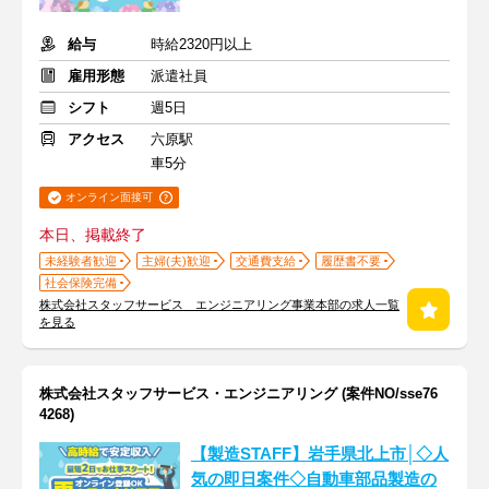
給与
時給2320円以上
雇用形態
派遣社員
シフト
週5日
アクセス
六原駅
車5分
オンライン面接可
本日、掲載終了
未経験者歓迎
主婦(夫)歓迎
交通費支給
履歴書不要
社会保険完備
株式会社スタッフサービス エンジニアリング事業本部の求人一覧
を見る
株式会社スタッフサービス・エンジニアリング (案件NO/sse76
4268)
【製造STAFF】岩手県北上市│◇人
気の即日案件◇自動車部品製造の