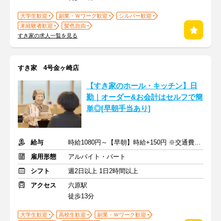
大学生歓迎
副業・Ｗワーク歓迎
シルバー歓迎
未経験者歓迎
髪色自由
すき家の求人一覧を見る
すき家 4号金ヶ崎店
【すき家のホール・キッチン】日
勤｜オーダー&お会計はセルフで簡
単◎[早朝手当あり]
給与
時給1080円～【早朝】時給+150円 ※交通費支給
雇用形態
アルバイト・パート
シフト
週2日以上 1日2時間以上
アクセス
六原駅
徒歩13分
大学生歓迎
高校生歓迎
副業・Ｗワーク歓迎