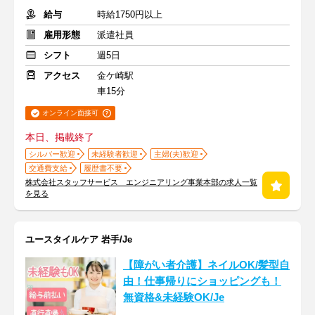
給与
時給1750円以上
雇用形態
派遣社員
シフト
週5日
アクセス
金ケ崎駅
車15分
オンライン面接可
本日、掲載終了
シルバー歓迎
未経験者歓迎
主婦(夫)歓迎
交通費支給
履歴書不要
株式会社スタッフサービス エンジニアリング事業本部の求人一覧
を見る
ユースタイルケア 岩手/Je
【障がい者介護】ネイルOK/髪型自
由！仕事帰りにショッピングも！
無資格&未経験OK/Je