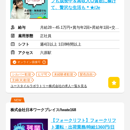
フも成長中＆高収入◎貪欲に稼げ
て、贅沢な生活も＊★/Je
給与
月給28～45.1万円+賞与年2回+昇給年1回+交通費全額
雇用形態
正社員
シフト
週4日以上 1日8時間以上
アクセス
六原駅
オンライン面接可
シルバー歓迎
ヒゲ可
未経験者歓迎
髪色自由
主婦(夫)歓迎
ユースタイルラボラトリー株式会社の求人一覧を見る
NEW
株式会社日本ワークプレイス/Iwate168
【フォークリフト】フォークリフ
ト運転・出荷業務/時給1360円/日