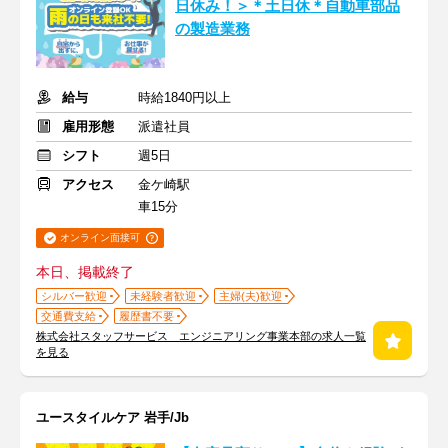
日休み！＞＊土日休＊自動車部品
の製造業務
給与
時給1840円以上
雇用形態
派遣社員
シフト
週5日
アクセス
金ケ崎駅
車15分
オンライン面接可
本日、掲載終了
シルバー歓迎
未経験者歓迎
主婦(夫)歓迎
交通費支給
履歴書不要
株式会社スタッフサービス エンジニアリング事業本部の求人一覧
を見る
ユースタイルケア 岩手/Jb