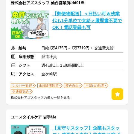
株式会社アズスタッフ 仙台営業所/dd01※
【郵便物配送】＜日払い可＆残業
代も1分単位で支給＞履歴書不要で
OK！電話登録も可
給与
日給1万4175円～1万7719円 + 交通費支給
雇用形態
派遣社員
シフト
週4日以上 1日8時間以上
アクセス
金ケ崎駅
シルバー歓迎
未経験者歓迎
髪色自由
主婦(夫)歓迎
交通費支給
株式会社アズスタッフの求人一覧を見る
ユースタイルケア 岩手/Je
【見守りスタッフ】企業もスタッ