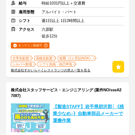
給与
時給1031円以上＋交通費
雇用形態
アルバイト・パート
シフト
週1日以上 1日2時間以上
アクセス
六原駅
徒歩12分
オンライン面接可
大学生歓迎
高校生歓迎
短期（1ヶ月以内OK）
シルバー歓迎
シフト自由・自己申告
株式会社すかいらーくレストランツの求人一覧を見る
株式会社スタッフサービス・エンジニアリング (案件NO/sseA2
7087)
【製造STAFF】岩手県胆沢郡│《残
業少なめ♪》自動車部品メーカーで
運搬作業