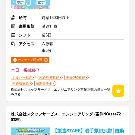
給与
時給1600円以上
雇用形態
派遣社員
シフト
週5日
アクセス
六原駅
車6分
オンライン面接可
本日、掲載終了
シルバー歓迎
未経験者歓迎
主婦(夫)歓迎
交通費支給
履歴書不要
株式会社スタッフサービス エンジニアリング事業本部の求人一覧
を見る
株式会社スタッフサービス・エンジニアリング (案件NO/sse72
0385)
【製造STAFF】岩手県胆沢郡│自動