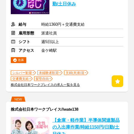
勤/土日休み
給与
時給1360円＋交通費支給
雇用形態
派遣社員
シフト
週5日以上
アクセス
金ケ崎駅
急募
シルバー歓迎
未経験者歓迎
主婦(夫)歓迎
交通費支給
髪型自由
株式会社日本ワークプレイスの求人一覧を見る
NEW
株式会社日本ワークプレイス/Iwate138
【倉庫・軽作業】半導体関連製品
の入出庫作業/時給1150円/日勤/土