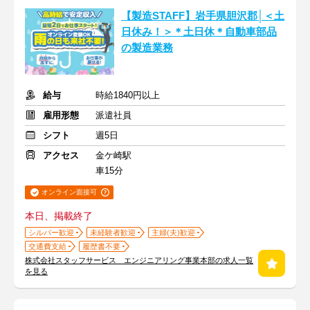
【製造STAFF】岩手県胆沢郡│＜土
日休み！＞＊土日休＊自動車部品
の製造業務
給与
時給1840円以上
雇用形態
派遣社員
シフト
週5日
アクセス
金ケ崎駅
車15分
オンライン面接可
本日、掲載終了
シルバー歓迎
未経験者歓迎
主婦(夫)歓迎
交通費支給
履歴書不要
株式会社スタッフサービス エンジニアリング事業本部の求人一覧
を見る