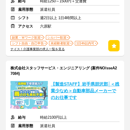
給与
時給1250～1500円＋交通費
雇用形態
派遣社員
シフト
週2日以上 1日4時間以上
アクセス
六原駅
副業・Ｗワーク歓迎
シルバー歓迎
シフト自由・自己申告
未経験者歓迎
1日4h以内可
ナイス！介護事業部の求人一覧を見る
株式会社スタッフサービス・エンジニアリング (案件NO/sseA2
7084)
【製造STAFF】岩手県胆沢郡│＜残
業少なめ＞自動車部品メーカーで
のお仕事です
給与
時給2100円以上
雇用形態
派遣社員