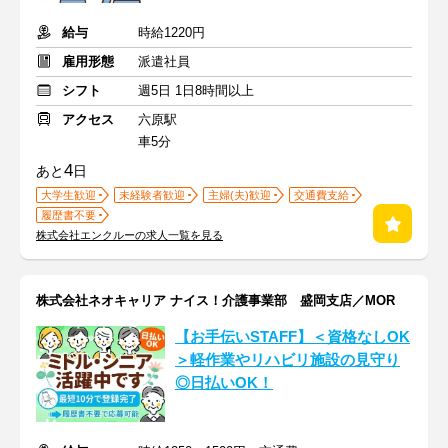
給与
時給1220円
雇用形態
派遣社員
シフト
週5日 1日8時間以上
アクセス
六原駅
車5分
4
あと
日
大学生歓迎
未経験者歓迎
主婦(夫)歓迎
交通費支給
履歴書不要
株式会社エンクルーの求人一覧を見る
株式会社ネオキャリア ナイス！介護事業部 盛岡支店／MOR
【お手伝いSTAFF】＜資格なしOK
＞軽作業やリハビリ施設の見守り
◎日払いOK！