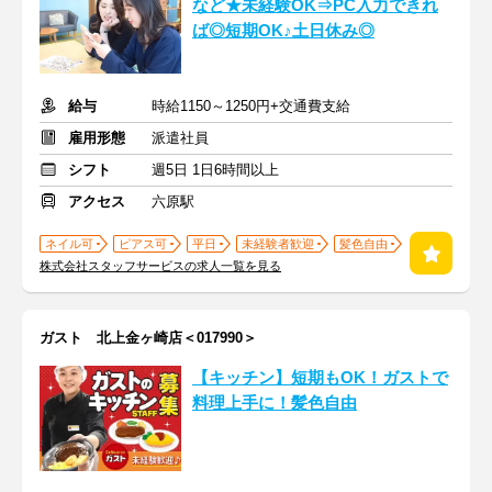
など★未経験OK⇒PC入力できれ
ば◎短期OK♪土日休み◎
給与
時給1150～1250円+交通費支給
雇用形態
派遣社員
シフト
週5日 1日6時間以上
アクセス
六原駅
ネイル可
ピアス可
平日
未経験者歓迎
髪色自由
株式会社スタッフサービスの求人一覧を見る
ガスト 北上金ヶ崎店＜017990＞
【キッチン】短期もOK！ガストで
料理上手に！髪色自由