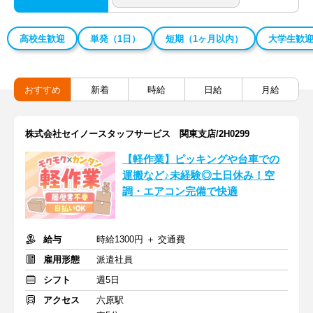
高校生歓迎
単発（1日）
短期（1ヶ月以内）
大学生歓
おすすめ
新着
時給
日給
月給
株式会社セイノースタッフサービス 関東支店/2H0299
【軽作業】ピッキングや台車での
運搬など♪未経験◎土日休み！空
調・エアコン完備で快適
給与
時給1300円 ＋ 交通費
雇用形態
派遣社員
シフト
週5日
アクセス
六原駅