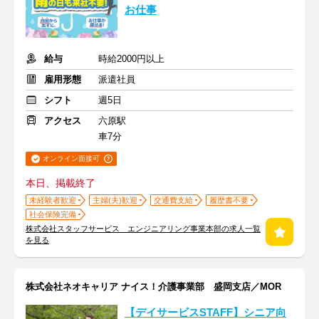
お仕事
給与
時給2000円以上
雇用形態
派遣社員
シフト
週5日
アクセス
六原駅
車7分
オンライン面接可
本日、掲載終了
未経験者歓迎
主婦(夫)歓迎
交通費支給
履歴書不要
社会保険完備
株式会社スタッフサービス エンジニアリング事業本部の求人一覧
を見る
株式会社ネオキャリア ナイス！介護事業部 盛岡支店／MOR
【デイサービスSTAFF】シニア向