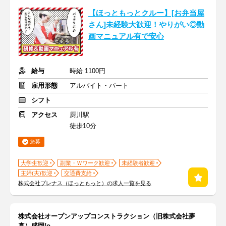
【ほっともっとクルー】[お弁当屋
さん]未経験大歓迎！やりがい◎動
画マニュアル有で安心
給与
時給 1100円
雇用形態
アルバイト・パート
シフト
アクセス
厨川駅
徒歩10分
急募
大学生歓迎
副業・Ｗワーク歓迎
未経験者歓迎
主婦(夫)歓迎
交通費支給
株式会社プレナス（ほっともっと）の求人一覧を見る
株式会社オープンアップコンストラクション（旧株式会社夢
真）盛岡/o