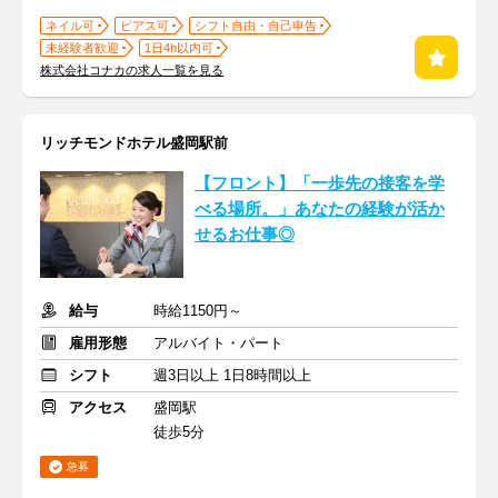
ネイル可
ピアス可
シフト自由・自己申告
未経験者歓迎
1日4h以内可
株式会社コナカの求人一覧を見る
リッチモンドホテル盛岡駅前
【フロント】「一歩先の接客を学
べる場所。」あなたの経験が活か
せるお仕事◎
給与
時給1150円～
雇用形態
アルバイト・パート
シフト
週3日以上 1日8時間以上
アクセス
盛岡駅
徒歩5分
急募