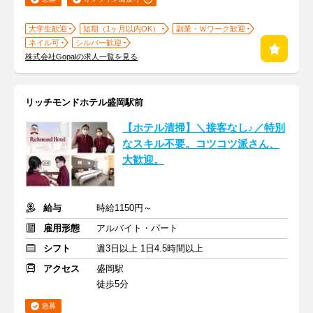
大学生歓迎
短期（1ヶ月以内OK）
副業・Ｗワーク歓迎
ネイル可
シルバー歓迎
株式会社Gopalの求人一覧を見る
リッチモンドホテル盛岡駅前
【ホテル清掃】＼接客なし♪／特別
なスキル不要。コツコツ派さん、
大歓迎。
給与
時給1150円～
雇用形態
アルバイト・パート
シフト
週3日以上 1日4.5時間以上
アクセス
盛岡駅
徒歩5分
急募