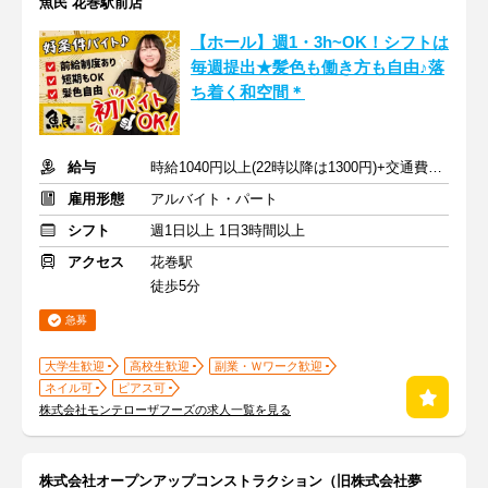
魚民 花巻駅前店
【ホール】週1・3h~OK！シフトは
毎週提出★髪色も働き方も自由♪落
ち着く和空間＊
給与
時給1040円以上(22時以降は1300円)+交通費規定内支給
雇用形態
アルバイト・パート
シフト
週1日以上 1日3時間以上
アクセス
花巻駅
徒歩5分
急募
大学生歓迎
高校生歓迎
副業・Ｗワーク歓迎
ネイル可
ピアス可
株式会社モンテローザフーズの求人一覧を見る
株式会社オープンアップコンストラクション（旧株式会社夢