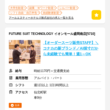
大学生歓迎
副業・Ｗワーク歓迎
シルバー歓迎
シフト自由・自己申告
未経験者歓迎
アールエヌティーホテルズ株式会社の求人一覧を見る
FUTURE SUIT TECHNOLOGY イオンモール盛岡南店[5710]
【オーダースーツ販売STAFF】＼
コナカの新ブランド／AI採寸だか
ら未経験でも簡単！週1～OK
給与
時給1170円＋交通費支給
雇用形態
アルバイト・パート
シフト
週1日以上 1日1時間以上
アクセス
仙北町駅
車9分
急募