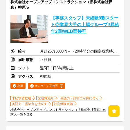
株式会社オープンアップコンストラクション（旧株式会社夢
真）柳原/o
【事務スタッフ】未経験9割スター
ト◎業界大手の上場グループ!!昇給
年2回/WEB面接可
給与
月給26万5000円～（20時間分の固定残業時間代を含む）
雇用形態
正社員
シフト
週5日 1日8時間以上
アクセス
柳原駅
急募
オンライン面接可
未経験者歓迎
交通費支給
英語力・語学力が身に付く
英語力・語学力を活かす
社会保険完備
株式会社オープンアップコンストラクション（旧株式会社夢真）の
求人一覧を見る