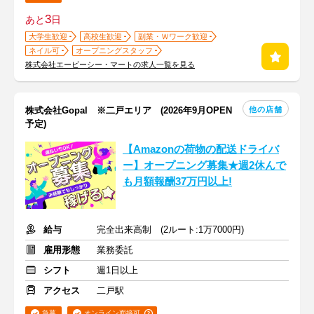
3
あと
日
大学生歓迎
高校生歓迎
副業・Ｗワーク歓迎
ネイル可
オープニングスタッフ
株式会社エービーシー・マートの求人一覧を見る
他の店舗
株式会社Gopal ※二戸エリア (2026年9月OPEN
予定)
【Amazonの荷物の配送ドライバ
ー】オープニング募集★週2休んで
も月額報酬37万円以上!
給与
完全出来高制 (2ルート:1万7000円)
雇用形態
業務委託
シフト
週1日以上
アクセス
二戸駅
急募
オンライン面接可