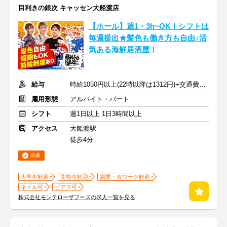
目利きの銀次 キャッセン大船渡店
【ホール】週1・3h~OK！シフトは
毎週提出★髪色も働き方も自由♪活
気ある海鮮居酒屋！
給与
時給1050円以上(22時以降は1312円)+交通費規定内支給
雇用形態
アルバイト・パート
シフト
週1日以上 1日3時間以上
アクセス
大船渡駅
徒歩4分
急募
大学生歓迎
高校生歓迎
副業・Ｗワーク歓迎
ネイル可
ピアス可
株式会社モンテローザフーズの求人一覧を見る