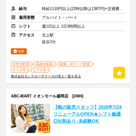
給与
時給1110円以上(22時以降は1387円)+交通費規定内支給
雇用形態
アルバイト・パート
シフト
週1日以上 1日3時間以上
アクセス
北上駅
徒歩2分
急募
大学生歓迎
高校生歓迎
副業・Ｗワーク歓迎
ネイル可
ピアス可
株式会社モンテローザフーズの求人一覧を見る
ABC-MART イオンモール盛岡店 [2484]
【靴の販売スタッフ】2026年7/24
リニューアルOPEN★シフト融通
◎社割あり♪未経験OK