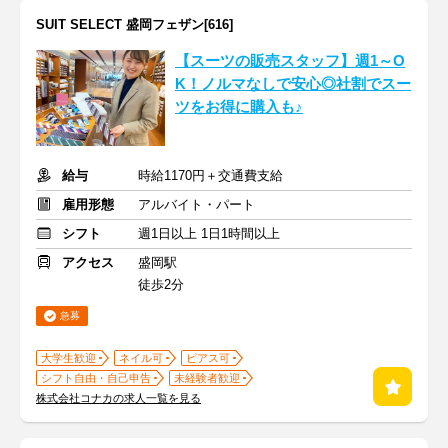
SUIT SELECT 盛岡フェザン[616]
【スーツの販売スタッフ】週1～O
K！ノルマなしで安心◎社割でスー
ツをお得に購入も♪
給与
時給1170円＋交通費支給
雇用形態
アルバイト・パート
シフト
週1日以上 1日1時間以上
アクセス
盛岡駅
徒歩2分
急募
大学生歓迎
ネイル可
ピアス可
シフト自由・自己申告
未経験者歓迎
株式会社コナカの求人一覧を見る