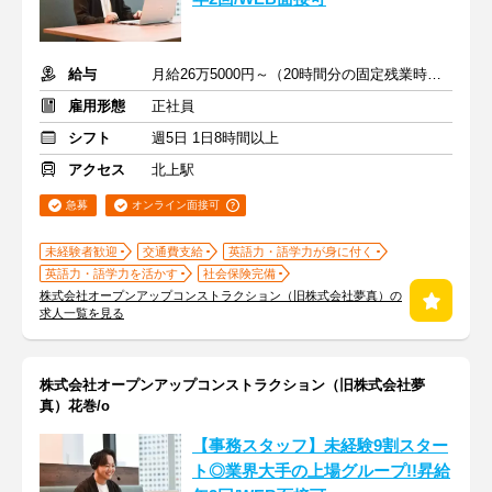
給与
月給26万5000円～（20時間分の固定残業時間代を含む）
雇用形態
正社員
シフト
週5日 1日8時間以上
アクセス
北上駅
急募
オンライン面接可
未経験者歓迎
交通費支給
英語力・語学力が身に付く
英語力・語学力を活かす
社会保険完備
株式会社オープンアップコンストラクション（旧株式会社夢真）の
求人一覧を見る
株式会社オープンアップコンストラクション（旧株式会社夢
真）花巻/o
【事務スタッフ】未経験9割スター
ト◎業界大手の上場グループ!!昇給