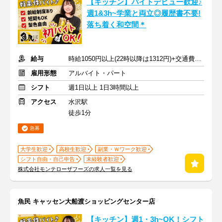
【キッチン】バイトデビュー歓迎♪
週1&3h~学業と両立◎履歴書不要!
落ち着く和空間＊
給与
時給1050円以上(22時以降は1312円)+交通費規定内支給
雇用形態
アルバイト・パート
シフト
週1日以上 1日3時間以上
アクセス
水沢駅
徒歩1分
急募
大学生歓迎
高校生歓迎
副業・Ｗワーク歓迎
シフト自由・自己申告
未経験者歓迎
株式会社モンテローザフーズの求人一覧を見る
魚民 キャッセン大船渡ショッピングセンター店
【キッチン】週1・3h~OK！シフト