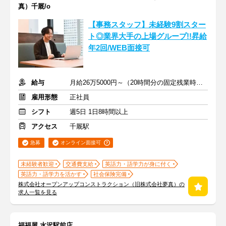
真）千厩/o
【事務スタッフ】未経験9割スター
ト◎業界大手の上場グループ!!昇給
年2回/WEB面接可
給与
月給26万5000円～（20時間分の固定残業時間代を含む）
雇用形態
正社員
シフト
週5日 1日8時間以上
アクセス
千厩駅
急募
オンライン面接可
未経験者歓迎
交通費支給
英語力・語学力が身に付く
英語力・語学力を活かす
社会保険完備
株式会社オープンアップコンストラクション（旧株式会社夢真）の
求人一覧を見る
福福屋 水沢駅前店