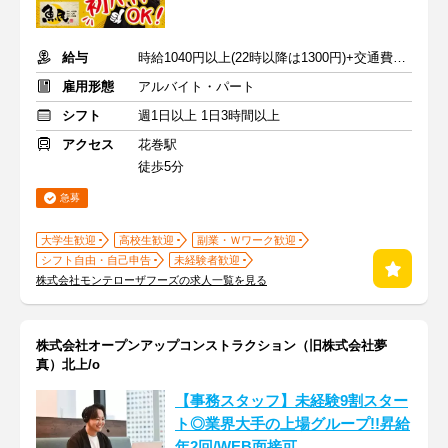
給与
時給1040円以上(22時以降は1300円)+交通費規定内支給
雇用形態
アルバイト・パート
シフト
週1日以上 1日3時間以上
アクセス
花巻駅
徒歩5分
急募
大学生歓迎
高校生歓迎
副業・Ｗワーク歓迎
シフト自由・自己申告
未経験者歓迎
株式会社モンテローザフーズの求人一覧を見る
株式会社オープンアップコンストラクション（旧株式会社夢
真）北上/o
【事務スタッフ】未経験9割スター
ト◎業界大手の上場グループ!!昇給
年2回/WEB面接可