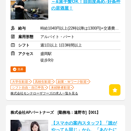
～&派手髪OK！自由度高め♪好条件
の居酒屋！
給与
時給1040円以上(22時以降は1300円)+交通費規定内支給
雇用形態
アルバイト・パート
シフト
週1日以上 1日3時間以上
アクセス
盛岡駅
徒歩9分
急募
大学生歓迎
高校生歓迎
副業・Ｗワーク歓迎
シフト自由・自己申告
未経験者歓迎
株式会社モンテローザフーズの求人一覧を見る
株式会社APパートナーズ [勤務地：遠野市]【001】
【スマホの案内スタッフ】「誰が
やっても同じ」から、「あなたに