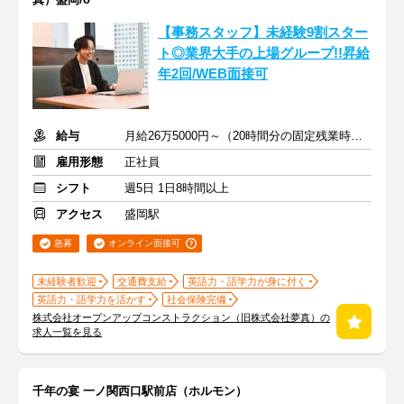
【事務スタッフ】未経験9割スター
ト◎業界大手の上場グループ!!昇給
年2回/WEB面接可
給与
月給26万5000円～（20時間分の固定残業時間代を含む）
雇用形態
正社員
シフト
週5日 1日8時間以上
アクセス
盛岡駅
急募
オンライン面接可
未経験者歓迎
交通費支給
英語力・語学力が身に付く
英語力・語学力を活かす
社会保険完備
株式会社オープンアップコンストラクション（旧株式会社夢真）の
求人一覧を見る
千年の宴 一ノ関西口駅前店（ホルモン）