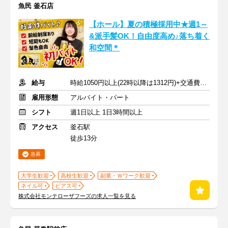
魚民 釜石店
【ホール】夏の積極採用中★週1～
&派手髪OK！自由度高め♪落ち着く
和空間＊
給与
時給1050円以上(22時以降は1312円)+交通費規定内支給
雇用形態
アルバイト・パート
シフト
週1日以上 1日3時間以上
アクセス
釜石駅
徒歩13分
急募
大学生歓迎
高校生歓迎
副業・Ｗワーク歓迎
ネイル可
ピアス可
株式会社モンテローザフーズの求人一覧を見る