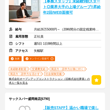
【事務スタッフ】未経験9割スター
ト◎業界大手の上場グループ!!昇給
年2回/WEB面接可
給与
月給26万5000円～（20時間分の固定残業時間代を含む）
雇用形態
正社員
シフト
週5日 1日8時間以上
アクセス
矢幅駅
急募
オンライン面接可
未経験者歓迎
交通費支給
英語力・語学力が身に付く
英語力・語学力を活かす
社会保険完備
株式会社オープンアップコンストラクション（旧株式会社夢真）の
求人一覧を見る
サックスバー盛岡南店[6790]
【販売STAFF】温かい職場で楽し