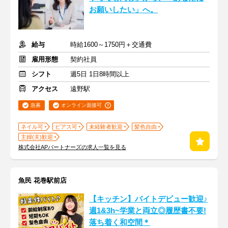
お願いしたい」へ。
給与
時給1600～1750円＋交通費
雇用形態
契約社員
シフト
週5日 1日8時間以上
アクセス
遠野駅
急募
オンライン面接可
ネイル可
ピアス可
未経験者歓迎
髪色自由
主婦(夫)歓迎
株式会社APパートナーズの求人一覧を見る
魚民 花巻駅前店
【キッチン】バイトデビュー歓迎♪
週1&3h~学業と両立◎履歴書不要!
落ち着く和空間＊