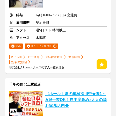
給与
時給1600～1750円＋交通費
雇用形態
契約社員
シフト
週5日 1日8時間以上
アクセス
水沢駅
急募
オンライン面接可
ネイル可
ピアス可
未経験者歓迎
髪色自由
主婦(夫)歓迎
株式会社APパートナーズの求人一覧を見る
千年の宴 北上駅前店
【ホール】夏の積極採用中★週1～
&派手髪OK！自由度高め♪大人の隠
れ家風店内◆