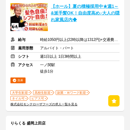
【ホール】夏の積極採用中★週1～
&派手髪OK！自由度高め♪大人の隠
れ家風店内◆
給与
時給1050円以上(22時以降は1312円)+交通費規定内支給
雇用形態
アルバイト・パート
シフト
週1日以上 1日3時間以上
アクセス
一ノ関駅
徒歩1分
急募
大学生歓迎
高校生歓迎
副業・Ｗワーク歓迎
ネイル可
ピアス可
株式会社モンテローザフーズの求人一覧を見る
りらくる 盛岡上田店