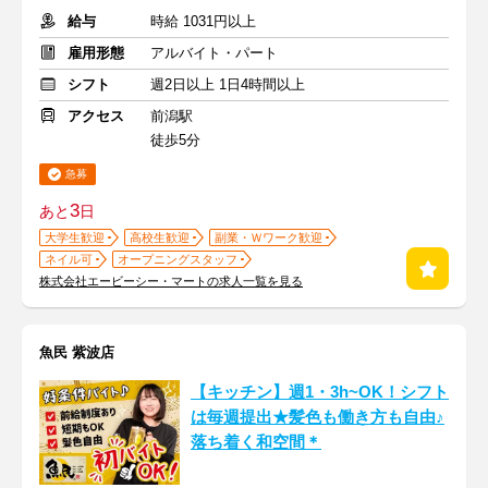
給与
時給 1031円以上
雇用形態
アルバイト・パート
シフト
週2日以上 1日4時間以上
アクセス
前潟駅
徒歩5分
急募
3
あと
日
大学生歓迎
高校生歓迎
副業・Ｗワーク歓迎
ネイル可
オープニングスタッフ
株式会社エービーシー・マートの求人一覧を見る
魚民 紫波店
【キッチン】週1・3h~OK！シフト
は毎週提出★髪色も働き方も自由♪
落ち着く和空間＊