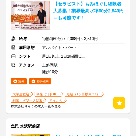
【セラピスト】もみほぐし経験者
大募集！業界最高水準60分2,840円
～も可能です！
給与
1施術(60分)：2,088円～3,510円
雇用形態
アルバイト・パート
シフト
週1日以上 1日1時間以上
アクセス
上盛岡駅
徒歩10分
急募
面接確約
大学生歓迎
単発（1日OK）
短期（1ヶ月以内OK）
副業・Ｗワーク歓迎
ネイル可
株式会社りらくの求人一覧を見る
魚民 水沢駅前店