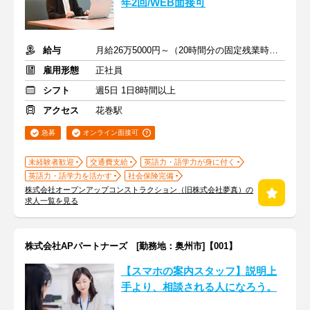
年2回/WEB面接可
給与
月給26万5000円～（20時間分の固定残業時間代を含む）
雇用形態
正社員
シフト
週5日 1日8時間以上
アクセス
花巻駅
急募
オンライン面接可
未経験者歓迎
交通費支給
英語力・語学力が身に付く
英語力・語学力を活かす
社会保険完備
株式会社オープンアップコンストラクション（旧株式会社夢真）の
求人一覧を見る
株式会社APパートナーズ [勤務地：奥州市]【001】
【スマホの案内スタッフ】説明上
手より、相談される人になろう。