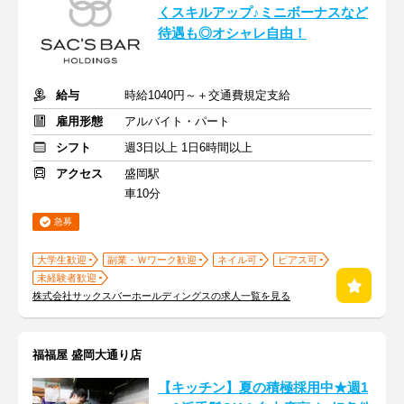
くスキルアップ♪ミニボーナスなど
待遇も◎オシャレ自由！
給与
時給1040円～＋交通費規定支給
雇用形態
アルバイト・パート
シフト
週3日以上 1日6時間以上
アクセス
盛岡駅
車10分
急募
大学生歓迎
副業・Ｗワーク歓迎
ネイル可
ピアス可
未経験者歓迎
株式会社サックスバーホールディングスの求人一覧を見る
福福屋 盛岡大通り店
【キッチン】夏の積極採用中★週1