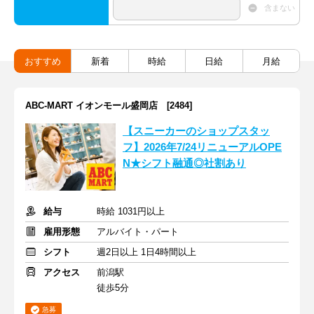
含まない
おすすめ
新着
時給
日給
月給
ABC-MART イオンモール盛岡店 [2484]
【スニーカーのショップスタッ
フ】2026年7/24リニューアルOPE
N★シフト融通◎社割あり
給与
時給 1031円以上
雇用形態
アルバイト・パート
シフト
週2日以上 1日4時間以上
アクセス
前潟駅
徒歩5分
急募