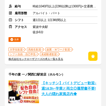
給与
時給1040円以上(22時以降は1300円)+交通費規定内支給
雇用形態
アルバイト・パート
シフト
週1日以上 1日3時間以上
アクセス
紫波中央駅
徒歩6分
急募
大学生歓迎
高校生歓迎
副業・Ｗワーク歓迎
シフト自由・自己申告
未経験者歓迎
株式会社モンテローザフーズの求人一覧を見る
千年の宴 一ノ関西口駅前店（ホルモン）
【キッチン】バイトデビュー歓迎♪
週1&3h~学業と両立◎履歴書不要!
大人の隠れ家風店内◆