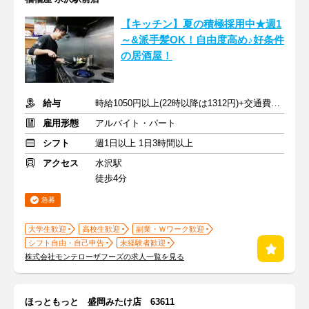
【キッチン】夏の積極採用中★週1
～&派手髪OK！自由度高め♪好条件
の居酒屋！
給与
時給1050円以上(22時以降は1312円)+交通費規定内支給
雇用形態
アルバイト・パート
シフト
週1日以上 1日3時間以上
アクセス
水沢駅
徒歩4分
急募
大学生歓迎
高校生歓迎
副業・Ｗワーク歓迎
シフト自由・自己申告
未経験者歓迎
株式会社モンテローザフーズの求人一覧を見る
ほっともっと 盛岡みたけ店 63611