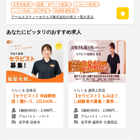
大学生歓迎
副業・Ｗワーク歓迎
シルバー歓迎
シフト自由・自己申告
未経験者歓迎
アールエヌティーホテルズ株式会社の求人一覧を見る
あなたにピッタリのおすすめ求人
りらくる 花巻店
りらくる 盛岡上田店
【セラピスト】未経験歓
【セラピスト】もみほぐ
迎！週0～5、1日1hOK！
し経験者大募集！業界最
◎最高収入3510円（60
高水準60分2,840円～も可
1施術(60分)：2,088円～3,510円
1施術(60分)：2,088円～3,510円
分）平均月収33万円
能です！
アルバイト・パート
アルバイト・パート
岩手県 花巻市
岩手県 盛岡市 大通周辺