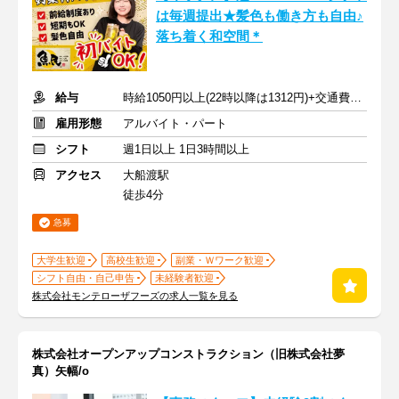
は毎週提出★髪色も働き方も自由♪
落ち着く和空間＊
給与
時給1050円以上(22時以降は1312円)+交通費規定内支給
雇用形態
アルバイト・パート
シフト
週1日以上 1日3時間以上
アクセス
大船渡駅
徒歩4分
急募
大学生歓迎
高校生歓迎
副業・Ｗワーク歓迎
シフト自由・自己申告
未経験者歓迎
株式会社モンテローザフーズの求人一覧を見る
株式会社オープンアップコンストラクション（旧株式会社夢
真）矢幅/o