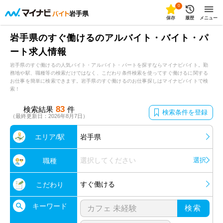
0
岩手県
保存
履歴
メニュー
岩手県のすぐ働けるのアルバイト・バイト・パ
ート求人情報
岩手県のすぐ働けるの人気バイト・アルバイト・パートを探すならマイナビバイト。勤
務地や駅、職種等の検索だけではなく、こだわり条件検索を使ってすぐ働けるに関する
お仕事を簡単に検索できます。岩手県のすぐ働けるのお仕事探しはマイナビバイトで検
索！
83
検索結果
件
検索条件を登録
（最終更新日：2026年8月7日）
エリア/駅
岩手県
選択してください
選択
職種
すぐ働ける
こだわり
キーワード
検索