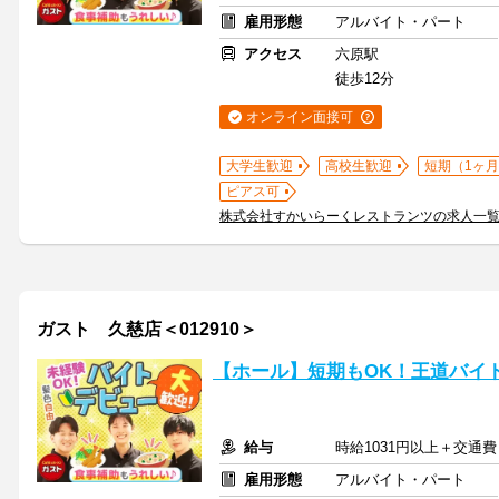
雇用形態
アルバイト・パート
アクセス
六原駅
徒歩12分
オンライン面接可
大学生歓迎
高校生歓迎
短期（1ヶ月
ピアス可
株式会社すかいらーくレストランツの求人一
ガスト 久慈店＜012910＞
【ホール】短期もOK！王道バイ
給与
時給1031円以上＋交通費
雇用形態
アルバイト・パート