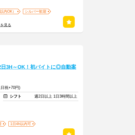
以内OK）
シルバー歓迎
覧を見る
2日3H～OK！初バイトに◎自動案
日祝+70円)
シフト
週2日以上 1日3時間以上
迎
1日4h以内可