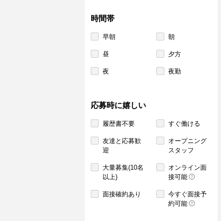
時間帯
早朝
朝
昼
夕方
夜
夜勤
応募時に嬉しい
履歴書不要
すぐ働ける
友達と応募歓
オープニング
迎
スタッフ
大量募集(10名
オンライン面
以上)
接可能
面接確約あり
今すぐ面接予
約可能