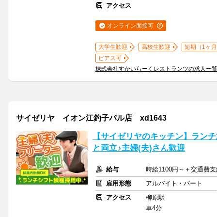
アクセス
オンライン面接可
大学生歓迎
高校生歓迎
短期（1ヶ月
ピアス可
株式会社すかいらーくレストランツの求人一
サイゼリヤ イオン江釣子パル店 xd1643
【サイゼリヤのキッチン】ランチ
と両立♪主婦(夫)さん歓迎
給与
時給1100円～＋交通費
雇用形態
アルバイト・パート
アクセス
柳原駅
車4分