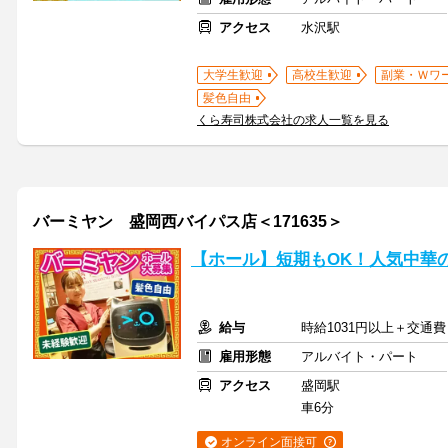
アクセス
水沢駅
大学生歓迎
高校生歓迎
副業・Ｗワ
髪色自由
くら寿司株式会社の求人一覧を見る
バーミヤン 盛岡西バイパス店＜171635＞
【ホール】短期もOK！人気中華
給与
時給1031円以上＋交通費
雇用形態
アルバイト・パート
アクセス
盛岡駅
車6分
オンライン面接可