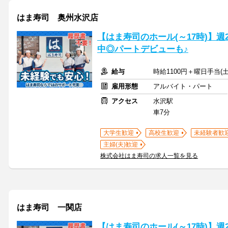
はま寿司 奥州水沢店
【はま寿司のホール(～17時)】週
中◎パートデビューも♪
給与
時給1100円＋曜日手当(土
雇用形態
アルバイト・パート
アクセス
水沢駅
車7分
大学生歓迎
高校生歓迎
未経験者歓
主婦(夫)歓迎
株式会社はま寿司の求人一覧を見る
はま寿司 一関店
【はま寿司のホール(～17時)】週