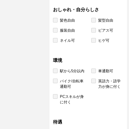
おしゃれ・自分らしさ
髪色自由
髪型自由
服装自由
ピアス可
ネイル可
ヒゲ可
環境
駅から5分以内
車通勤可
バイク/自転車
英語力・語学
通勤可
力が身に付く
PCスキルが身
に付く
待遇