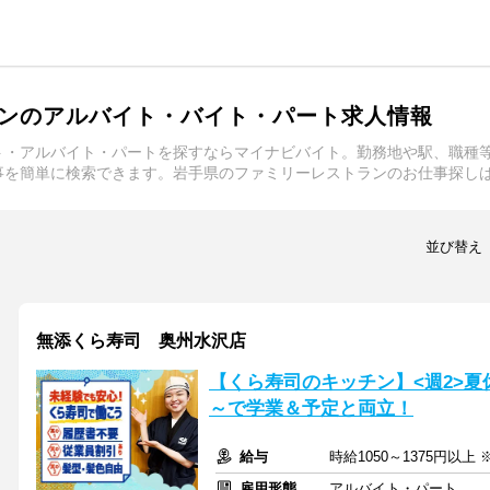
ンのアルバイト・バイト・パート求人情報
ト・アルバイト・パートを探すならマイナビバイト。勤務地や駅、職種
事を簡単に検索できます。岩手県のファミリーレストランのお仕事探し
並び替え
無添くら寿司 奥州水沢店
【くら寿司のキッチン】<週2>夏
～で学業＆予定と両立！
給与
時給1050～1375円以上
雇用形態
アルバイト・パート