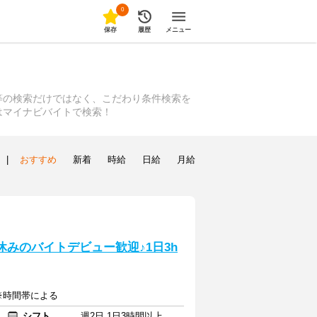
0
保存
履歴
メニュー
等の検索だけではなく、こだわり条件検索を
はマイナビバイトで検索！
|
おすすめ
新着
時給
日給
月給
休みのバイトデビュー歓迎♪1日3h
 ※時間帯による
シフト
週2日 1日3時間以上