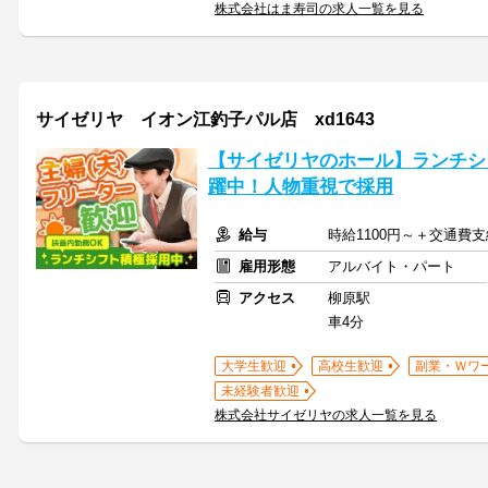
株式会社はま寿司の求人一覧を見る
サイゼリヤ イオン江釣子パル店 xd1643
【サイゼリヤのホール】ランチシ
躍中！人物重視で採用
給与
時給1100円～＋交通費
雇用形態
アルバイト・パート
アクセス
柳原駅
車4分
大学生歓迎
高校生歓迎
副業・Ｗワ
未経験者歓迎
株式会社サイゼリヤの求人一覧を見る