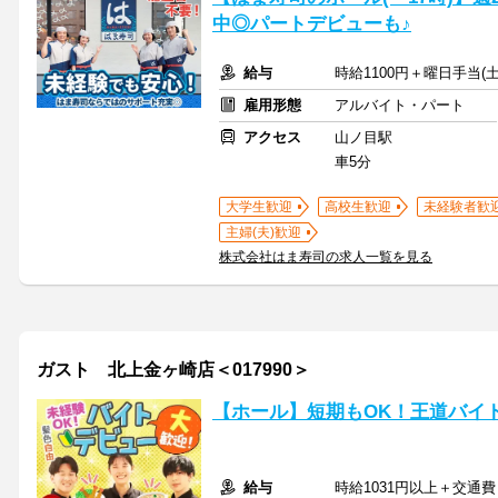
中◎パートデビューも♪
給与
時給1100円＋曜日手当(土
雇用形態
アルバイト・パート
アクセス
山ノ目駅
車5分
大学生歓迎
高校生歓迎
未経験者歓
主婦(夫)歓迎
株式会社はま寿司の求人一覧を見る
ガスト 北上金ヶ崎店＜017990＞
【ホール】短期もOK！王道バイ
給与
時給1031円以上＋交通費