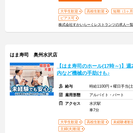
大学生歓迎
高校生歓迎
短期（1ヶ月
ピアス可
株式会社すかいらーくレストランツの求人一
はま寿司 奥州水沢店
【はま寿司のホール(17時～)】週
内など機械の手助けも♪
給与
時給1100円＋曜日手当(土
雇用形態
アルバイト・パート
アクセス
水沢駅
車7分
大学生歓迎
高校生歓迎
未経験者歓
主婦(夫)歓迎