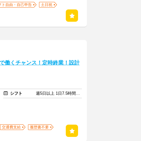
フト自由・自己申告
土日祝
で働くチャンス！定時終業！設計
シフト
週5日以上 1日7.5時間以上
交通費支給
履歴書不要