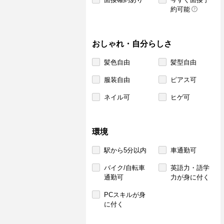
約可能
おしゃれ・自分らしさ
髪色自由
髪型自由
服装自由
ピアス可
ネイル可
ヒゲ可
環境
駅から5分以内
車通勤可
バイク/自転車
英語力・語学
通勤可
力が身に付く
PCスキルが身
に付く