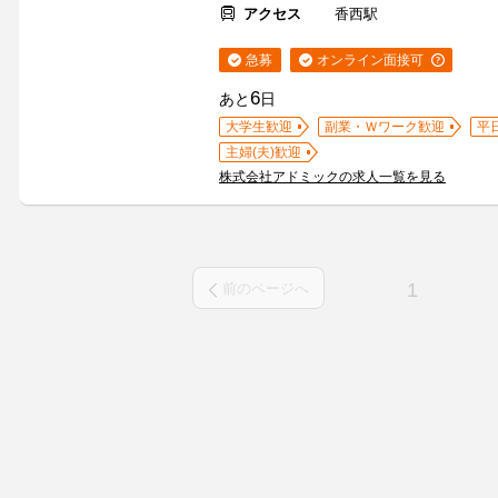
アクセス
香西駅
急募
オンライン面接可
6
あと
日
大学生歓迎
副業・Ｗワーク歓迎
平
主婦(夫)歓迎
株式会社アドミックの求人一覧を見る
1
前のページへ