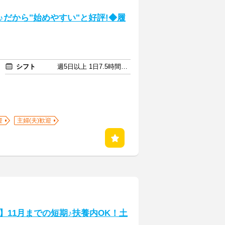
だから"始めやすい"と好評!◆履
シフト
週5日以上 1日7.5時間以上
迎
主婦(夫)歓迎
11月までの短期♪扶養内OK！土