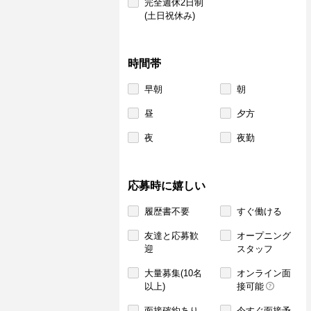
完全週休2日制
(土日祝休み)
時間帯
早朝
朝
昼
夕方
夜
夜勤
応募時に嬉しい
履歴書不要
すぐ働ける
友達と応募歓
オープニング
迎
スタッフ
大量募集(10名
オンライン面
以上)
接可能
面接確約あり
今すぐ面接予