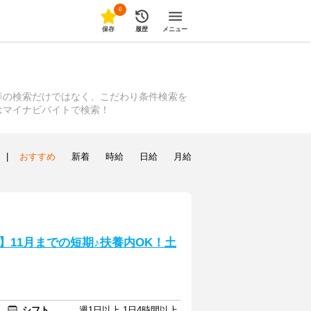
0
保存
履歴
メニュー
等の検索だけではなく、こだわり条件検索を
はマイナビバイトで検索！
|
おすすめ
新着
時給
日給
月給
11月までの短期♪扶養内OK！土
シフト
週1日以上 1日4時間以上