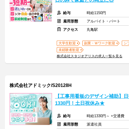
日のみで家庭との両立に◎
給与
時給1150円
雇用形態
アルバイト・パート
アクセス
丸亀駅
大学生歓迎
副業・Ｗワーク歓迎
シ
未経験者歓迎
株式会社スタジオアリスの求人一覧を見る
株式会社アドミック/S20128H
【工事用看板のデザイン補助】日払
1330円！土日祝休み★
給与
時給1330円～ +交通費
雇用形態
派遣社員