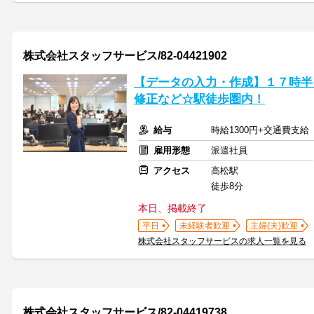
株式会社スタッフサービス/82-04421902
【データの入力・作成】１７時半
修正など☆駅徒歩圏内！
給与
時給1300円+交通費支給
雇用形態
派遣社員
アクセス
高松駅
徒歩8分
本日、掲載終了
平日
未経験者歓迎
主婦(夫)歓迎
株式会社スタッフサービスの求人一覧を見る
株式会社スタッフサービス/82-04419738