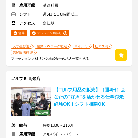
雇用形態
派遣社員
シフト
週5日 1日8時間以上
アクセス
高知駅
急募
オンライン面接可
大学生歓迎
副業・Ｗワーク歓迎
ネイル可
ピアス可
未経験者歓迎
ファッション人材リンク株式会社の求人一覧を見る
ゴルフ５ 高知店
【ゴルフ用品の販売】［週4日］あ
なたの“好き”を活かせる仕事◎未
経験OK！シフト相談OK
給与
時給1030～1130円
雇用形態
アルバイト・パート