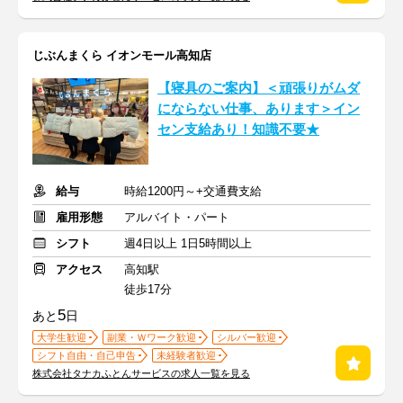
じぶんまくら イオンモール高知店
【寝具のご案内】＜頑張りがムダ
にならない仕事、あります＞イン
セン支給あり！知識不要★
給与
時給1200円～+交通費支給
雇用形態
アルバイト・パート
シフト
週4日以上 1日5時間以上
アクセス
高知駅
徒歩17分
5
あと
日
大学生歓迎
副業・Ｗワーク歓迎
シルバー歓迎
シフト自由・自己申告
未経験者歓迎
株式会社タナカふとんサービスの求人一覧を見る