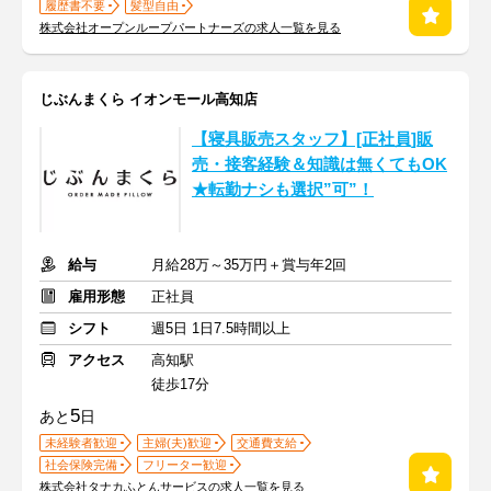
履歴書不要
髪型自由
株式会社オープンループパートナーズの求人一覧を見る
じぶんまくら イオンモール高知店
【寝具販売スタッフ】[正社員]販
売・接客経験＆知識は無くてもOK
★転勤ナシも選択”可”！
給与
月給28万～35万円＋賞与年2回
雇用形態
正社員
シフト
週5日 1日7.5時間以上
アクセス
高知駅
徒歩17分
5
あと
日
未経験者歓迎
主婦(夫)歓迎
交通費支給
社会保険完備
フリーター歓迎
株式会社タナカふとんサービスの求人一覧を見る