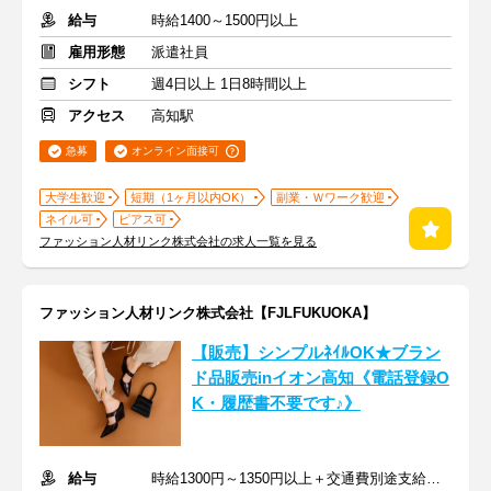
給与
時給1400～1500円以上
雇用形態
派遣社員
シフト
週4日以上 1日8時間以上
アクセス
高知駅
急募
オンライン面接可
大学生歓迎
短期（1ヶ月以内OK）
副業・Ｗワーク歓迎
ネイル可
ピアス可
ファッション人材リンク株式会社の求人一覧を見る
ファッション人材リンク株式会社【FJLFUKUOKA】
【販売】シンプルﾈｲﾙOK★ブラン
ド品販売inイオン高知《電話登録O
K・履歴書不要です♪》
給与
時給1300円～1350円以上＋交通費別途支給あり