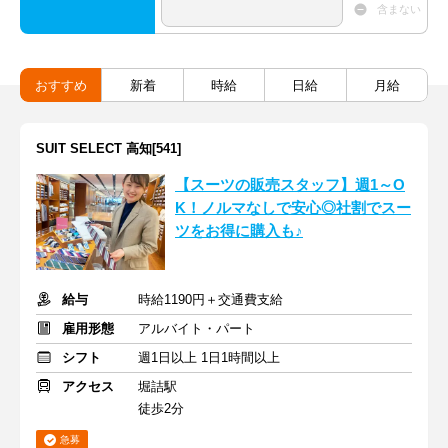
含まない
おすすめ
新着
時給
日給
月給
SUIT SELECT 高知[541]
【スーツの販売スタッフ】週1～O
K！ノルマなしで安心◎社割でスー
ツをお得に購入も♪
給与
時給1190円＋交通費支給
雇用形態
アルバイト・パート
シフト
週1日以上 1日1時間以上
アクセス
堀詰駅
徒歩2分
急募