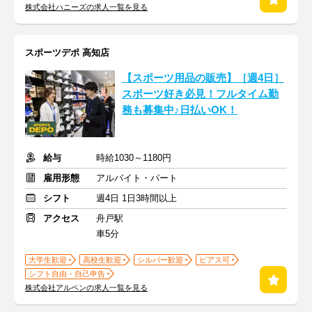
株式会社ハニーズの求人一覧を見る
スポーツデポ 高知店
【スポーツ用品の販売】［週4日］
スポーツ好き必見！フルタイム勤
務も募集中♪日払いOK！
給与
時給1030～1180円
雇用形態
アルバイト・パート
シフト
週4日 1日3時間以上
アクセス
舟戸駅
車5分
大学生歓迎
高校生歓迎
シルバー歓迎
ピアス可
シフト自由・自己申告
株式会社アルペンの求人一覧を見る