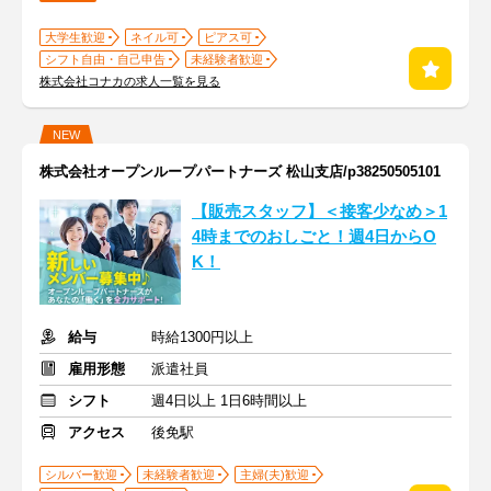
大学生歓迎
ネイル可
ピアス可
シフト自由・自己申告
未経験者歓迎
株式会社コナカの求人一覧を見る
NEW
株式会社オープンループパートナーズ 松山支店/p38250505101
【販売スタッフ】＜接客少なめ＞1
4時までのおしごと！週4日からO
K！
給与
時給1300円以上
雇用形態
派遣社員
シフト
週4日以上 1日6時間以上
アクセス
後免駅
シルバー歓迎
未経験者歓迎
主婦(夫)歓迎