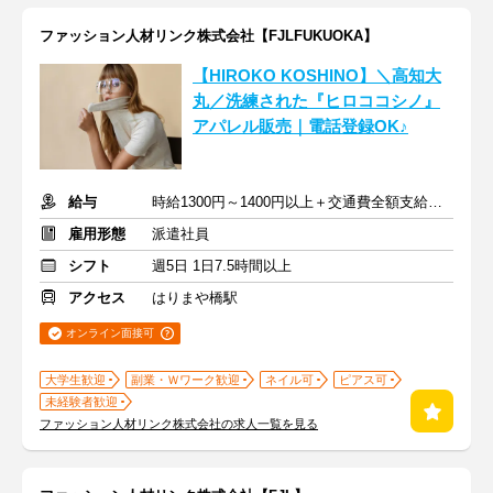
ファッション人材リンク株式会社【FJLFUKUOKA】
【HIROKO KOSHINO】＼高知大
丸／洗練された『ヒロココシノ』
アパレル販売｜電話登録OK♪
給与
時給1300円～1400円以上＋交通費全額支給あり
雇用形態
派遣社員
シフト
週5日 1日7.5時間以上
アクセス
はりまや橋駅
オンライン面接可
大学生歓迎
副業・Ｗワーク歓迎
ネイル可
ピアス可
未経験者歓迎
ファッション人材リンク株式会社の求人一覧を見る