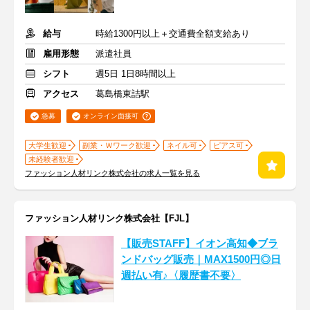
給与
時給1300円以上＋交通費全額支給あり
雇用形態
派遣社員
シフト
週5日 1日8時間以上
アクセス
葛島橋東詰駅
急募
オンライン面接可
大学生歓迎
副業・Ｗワーク歓迎
ネイル可
ピアス可
未経験者歓迎
ファッション人材リンク株式会社の求人一覧を見る
ファッション人材リンク株式会社【FJL】
【販売STAFF】イオン高知◆ブラ
ンドバッグ販売｜MAX1500円◎日
週払い有♪〈履歴書不要〉