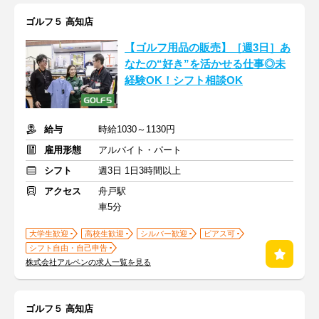
ゴルフ５ 高知店
【ゴルフ用品の販売】［週3日］あ
なたの“好き”を活かせる仕事◎未
経験OK！シフト相談OK
給与
時給1030～1130円
雇用形態
アルバイト・パート
シフト
週3日 1日3時間以上
アクセス
舟戸駅
車5分
大学生歓迎
高校生歓迎
シルバー歓迎
ピアス可
シフト自由・自己申告
株式会社アルペンの求人一覧を見る
ゴルフ５ 高知店