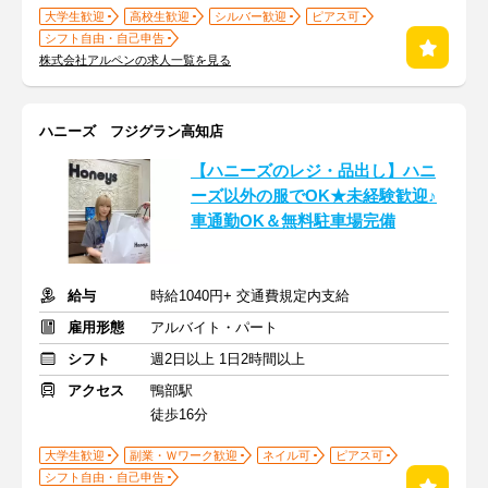
大学生歓迎
高校生歓迎
シルバー歓迎
ピアス可
シフト自由・自己申告
株式会社アルペンの求人一覧を見る
ハニーズ フジグラン高知店
【ハニーズのレジ・品出し】ハニ
ーズ以外の服でOK★未経験歓迎♪
車通勤OK＆無料駐車場完備
給与
時給1040円+ 交通費規定内支給
雇用形態
アルバイト・パート
シフト
週2日以上 1日2時間以上
アクセス
鴨部駅
徒歩16分
大学生歓迎
副業・Ｗワーク歓迎
ネイル可
ピアス可
シフト自由・自己申告