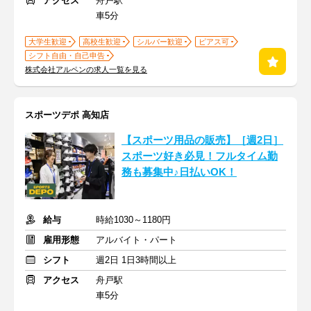
アクセス
舟戸駅
車5分
大学生歓迎
高校生歓迎
シルバー歓迎
ピアス可
シフト自由・自己申告
株式会社アルペンの求人一覧を見る
スポーツデポ 高知店
【スポーツ用品の販売】［週2日］
スポーツ好き必見！フルタイム勤
務も募集中♪日払いOK！
給与
時給1030～1180円
雇用形態
アルバイト・パート
シフト
週2日 1日3時間以上
アクセス
舟戸駅
車5分