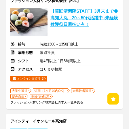
ファッション人材リンク株式会社【FJL】
【菓匠清閑院STAFF】3月末まで◆
高知大丸｜20～50代活躍中♪未経験
歓迎◎日週払い有！
給与
時給1300～1350円以上
雇用形態
派遣社員
シフト
週4日以上 1日8時間以上
アクセス
はりまや橋駅
オンライン面接可
大学生歓迎
短期（1ヶ月以内OK）
未経験者歓迎
髪色自由
主婦(夫)歓迎
ファッション人材リンク株式会社の求人一覧を見る
アイシティ イオンモール高知店