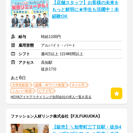
【店舗スタッフ】お客様の未来を
もっと鮮明に★学生も活躍中！未
経験OK
給与
時給1100円
雇用形態
アルバイト・パート
シフト
週4日以上 1日4時間以上
アクセス
高知駅
徒歩17分
6
あと
日
大学生歓迎
副業・Ｗワーク歓迎
ネイル可
シルバー歓迎
ピアス可
HOYAアイケアリテイリング合同会社の求人一覧を見る
ファッション人材リンク株式会社【FJLFUKUOKA】
【販売】＼知寄町三丁目駅・徒歩4