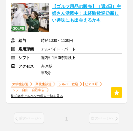
【ゴルフ用品の販売】［週2日］主
婦さん活躍中！未経験歓迎◎新し
い趣味にも出会えるかも
給与
時給1030～1130円
雇用形態
アルバイト・パート
シフト
週2日 1日3時間以上
アクセス
舟戸駅
車5分
大学生歓迎
高校生歓迎
シルバー歓迎
ピアス可
シフト自由・自己申告
株式会社アルペンの求人一覧を見る
1
前のページへ
次のページへ