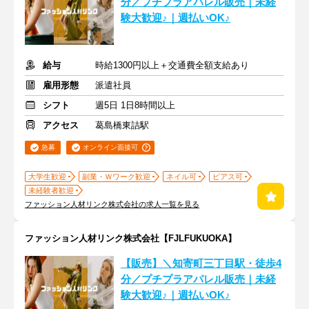
分／プチプラアパレル販売｜未経
験大歓迎♪｜週払いOK♪
給与
時給1300円以上＋交通費全額支給あり
雇用形態
派遣社員
シフト
週5日 1日8時間以上
アクセス
葛島橋東詰駅
急募
オンライン面接可
大学生歓迎
副業・Ｗワーク歓迎
ネイル可
ピアス可
未経験者歓迎
ファッション人材リンク株式会社の求人一覧を見る
ファッション人材リンク株式会社【FJLFUKUOKA】
【販売】＼知寄町三丁目駅・徒歩4
分／プチプラアパレル販売｜未経
験大歓迎♪｜週払いOK♪