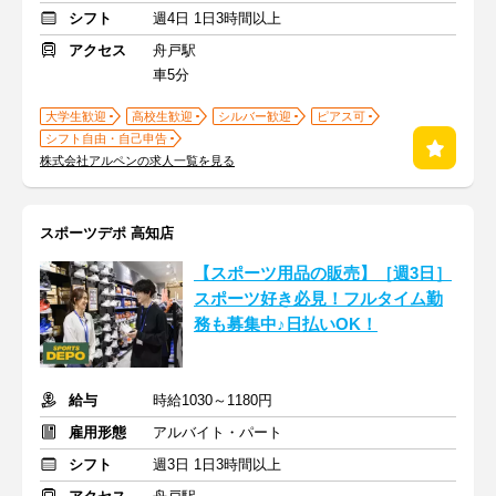
シフト
週4日 1日3時間以上
アクセス
舟戸駅
車5分
大学生歓迎
高校生歓迎
シルバー歓迎
ピアス可
シフト自由・自己申告
株式会社アルペンの求人一覧を見る
スポーツデポ 高知店
【スポーツ用品の販売】［週3日］
スポーツ好き必見！フルタイム勤
務も募集中♪日払いOK！
給与
時給1030～1180円
雇用形態
アルバイト・パート
シフト
週3日 1日3時間以上