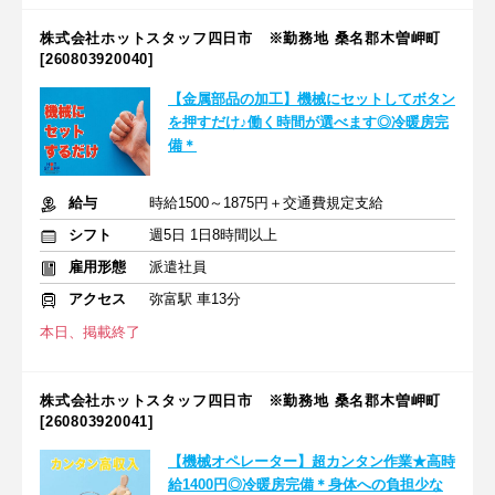
株式会社ホットスタッフ四日市 ※勤務地 桑名郡木曽岬町
[260803920040]
【金属部品の加工】機械にセットしてボタン
を押すだけ♪働く時間が選べます◎冷暖房完
備＊
給与
時給1500～1875円＋交通費規定支給
シフト
週5日 1日8時間以上
雇用形態
派遣社員
アクセス
弥富駅 車13分
本日、掲載終了
株式会社ホットスタッフ四日市 ※勤務地 桑名郡木曽岬町
[260803920041]
【機械オペレーター】超カンタン作業★高時
給1400円◎冷暖房完備＊身体への負担少な