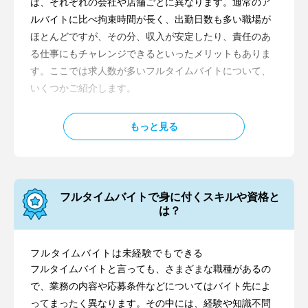
は、それぞれの会社や店舗ごとに異なります。通常のア
ルバイトに比べ拘束時間が長く、出勤日数も多い職場が
ほとんどですが、その分、収入が安定したり、責任のあ
る仕事にもチャレンジできるといったメリットもありま
す。ここでは求人数が多いフルタイムバイトについて、
いくつかご紹介します。
コールセンター
もっと見る
商品購入や、サービス加入をしたお客さまからの電話で
のお問い合わせに対応したり、内容に応じて担当する部
署に取り次ぐのが主な役割。電話越しにはなりますが、
コミュニケーション力を生かしたい人に合った仕事で
フルタイムバイトで身に付くスキルや資格と
す。
は？
事務・データ入力・受付
事務系のオフィスワークもフルタイムバイトに多い職種
フルタイムバイトは未経験でもできる
フルタイムバイトと言っても、さまざまな職種があるの
の一つです。経理や総務といった管理部門の一員とし
で、業務の内容や応募条件などについてはバイト先によ
て、長く正社員と同等の仕事をしている人もたくさんい
ってまったく異なります。その中には、経験や知識不問
るようです。