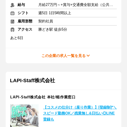
給与
月給27万円～+賞与+交通費全額支給（公共交通機関のみ）
シフト
週5日 1日5時間以上
雇用形態
契約社員
アクセス
勝どき駅 徒歩5分
あと6日
この企業の求人一覧を見る
LAPI-Staff株式会社
LAPI-Staff株式会社 本社/軽作業窓口
【コスメの仕分け（座り作業）】[登録制]*＼
スピード勤務OK／残業無し&日払い◎LINE
登録も