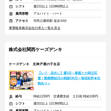
シフト
週2日以上 1日8時間以上
雇用形態
アルバイト・パート
アクセス
市民公園前駅 徒歩14分
東警岐阜株式会社の求人一覧を見る
株式会社関西ケーズデンキ
ケーズデンキ 北神戸鹿の子台店
【レジ・品出し】週3日～家庭との両立応
援！勤務開始日の相談OK◎＜毎回好評★社
割あり＞
給与
時給1230円 交通費支給 土日祝:時給100円UP 交通費支給
シフト
週3日以上 1日3時間以上
雇用形態
アルバイト・パート