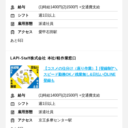
給与
(1)時給1400円(2)1500円 +交通費支給
シフト
週1日以上
雇用形態
派遣社員
アクセス
愛甲石田駅
あと6日
LAPI-Staff株式会社 本社/軽作業窓口
【コスメの仕分け（座り作業）】[登録制]*＼
スピード勤務OK／残業無し&日払い◎LINE
登録も
給与
(1)時給1400円(2)1500円 +交通費支給
シフト
週1日以上
雇用形態
派遣社員
アクセス
京王多摩センター駅