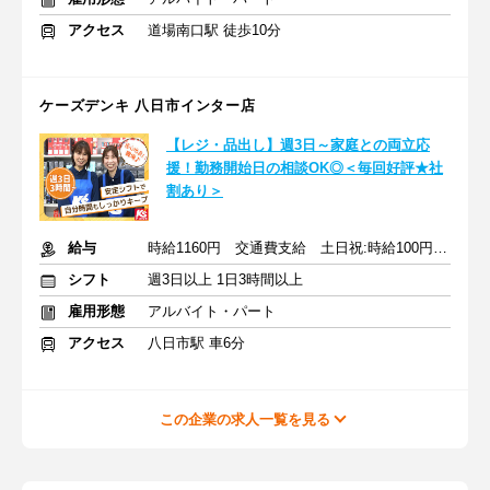
アクセス
道場南口駅 徒歩10分
ケーズデンキ 八日市インター店
【レジ・品出し】週3日～家庭との両立応
援！勤務開始日の相談OK◎＜毎回好評★社
割あり＞
給与
時給1160円 交通費支給 土日祝:時給100円UP 交通費支給
シフト
週3日以上 1日3時間以上
雇用形態
アルバイト・パート
アクセス
八日市駅 車6分
この企業の求人一覧を見る