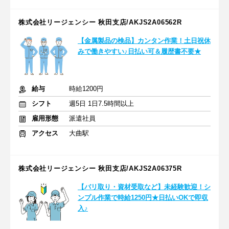
株式会社リージェンシー 秋田支店/AKJS2A06562R
【金属製品の検品】カンタン作業！土日祝休
みで働きやすい♪日払い可＆履歴書不要★
給与
時給1200円
シフト
週5日 1日7.5時間以上
雇用形態
派遣社員
アクセス
大曲駅
株式会社リージェンシー 秋田支店/AKJS2A06375R
【バリ取り・資材受取など】未経験歓迎！シ
ンプル作業で時給1250円★日払いOKで即収
入♪