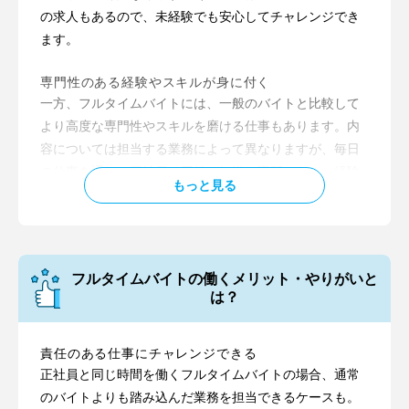
の求人もあるので、未経験でも安心してチャレンジでき
テレフォンアポインター
ます。
営業メンバーに代わり、見込み客リストに沿って電話を
かけながら商談のアポイントを獲得するのがテレフォン
専門性のある経験やスキルが身に付く
一方、フルタイムバイトには、一般のバイトと比較して
アポインターの仕事です。フルタイムバイトの求人で
より高度な専門性やスキルを磨ける仕事もあります。内
は、「インサイドセールス」の職種名で募集されている
容については担当する業務によって異なりますが、毎日
こともあります。
の仕事を通して正社員と同等の知識や専門スキル、経験
もっと見る
清掃
を磨くことができる可能性があります。
フルタイムバイトには、ビルやオフィス、商業施設、工
場など、それぞれの場所の清掃に関するものも多数。バ
事務やPCスキル
フルタイムバイトでは、データ入力など、オフィスワー
イト先によっては施設などの営業時間が終わった夜間か
フルタイムバイトの働くメリット・やりがいと
クに関する求人もあります。将来のために事務関連の知
ら営業時間がはじまる前までの早朝などを勤務時間とし
は？
識やスキル、基本的なPCスキルなどを身に付けたい人に
ている求人もあります。
ピッタリな仕事も見つけやすいでしょう。
倉庫・軽作業
責任のある仕事にチャレンジできる
荷物の運搬やピッキング、検品、仕分け、梱包、トラッ
社会人としての意識やマナー
正社員と同じ時間を働くフルタイムバイトの場合、通常
フルタイムバイトをしていると、正社員と同程度の責任
クへの積み込み作業など、多岐にわたる仕事がある倉庫
のバイトよりも踏み込んだ業務を担当できるケースも。