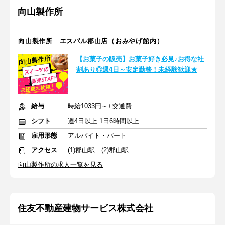
向山製作所
向山製作所 エスパル郡山店（おみやげ館内）
【お菓子の販売】お菓子好き必見♪お得な社
割あり◎週4日～安定勤務！未経験歓迎★
給与
時給1033円～+交通費
シフト
週4日以上 1日6時間以上
雇用形態
アルバイト・パート
アクセス
(1)郡山駅 (2)郡山駅
向山製作所の求人一覧を見る
住友不動産建物サービス株式会社