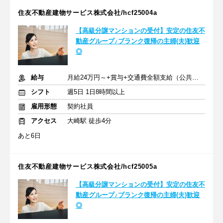
住友不動産建物サービス株式会社/hcf25004a
【高級分譲マンションの受付】安定の住友不
動産グループ♪ブランク復帰の主婦(夫)歓迎
◎
給与
月給24万円～+賞与+交通費全額支給（公共交通機関のみ）
シフト
週5日 1日8時間以上
雇用形態
契約社員
アクセス
大崎駅 徒歩4分
あと6日
住友不動産建物サービス株式会社/hcf25005a
【高級分譲マンションの受付】安定の住友不
動産グループ♪ブランク復帰の主婦(夫)歓迎
◎