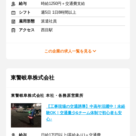
給与
時給1250円＋交通費支給
シフト
週5日 1日8時間以上
雇用形態
派遣社員
アクセス
西目駅
この企業の求人一覧を見る
東警岐阜株式会社
東警岐阜株式会社 本社・各務原営業所
【工事現場の交通誘導】中高年活躍中！未経
験OK！交通量少&チーム体制で初心者も安
心♪
給与
日給1万円以上(昇給あり)＋交通費