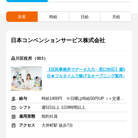
新着
時給
日給
月給
日本コンベンションサービス株式会社
品川区役所（003）
【区民事務所でデータ入力・窓口対応】週5
日★フルタイムで稼げるオープニング案件♪
給与
時給1400円 ※日曜は時給50円UP（＋交通費全額支給）
シフト
週5日以上 1日8時間以上
雇用形態
契約社員
アクセス
大井町駅 徒歩7分