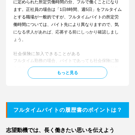
に定められた所定労働時間の分、フルで働くことになり
ワークライフ・バランスの良い働き方ができる
ます。正社員の場合は「1日8時間、週5日」をフルタイム
フルタイムとはいえあくまでもバイトなので、正社員よ
とする職場が一般的ですが、フルタイムバイトの所定労
りも柔軟な働き方ができるのもフルタイムバイトのメリ
働時間については、バイト先により異なりますので、気
ットの一つ。勤務時間の調整がしやすく、「残業」もな
になる求人があれば、応募する前にしっかり確認しまし
いためワークライフ・バランスの良い働き方ができるで
ょう。
しょう。
社会保険に加入できることがある
フルタイム勤務の場合、バイトであっても社会保険に加
入できる可能性があります。傷病手当や福利厚生の対象
もっと見る
としているバイト先もありますので、通常のバイトに比
べ、充実した待遇で働くことができるかもしれません。
給与は時給制が中心。賞与や住宅手当などは対象外と
なる職場も
フルタイムバイトの履歴書のポイントは？
フルタイムバイトの給与は「時給制」である場合がほと
んどです。また、賞与や住宅手当などの福利厚生につい
ては対象外としている会社や店舗が多いようです。同等
志望動機では、長く働きたい思いを伝えよう
の仕事をしていても、正社員として働く場合と比べ、待