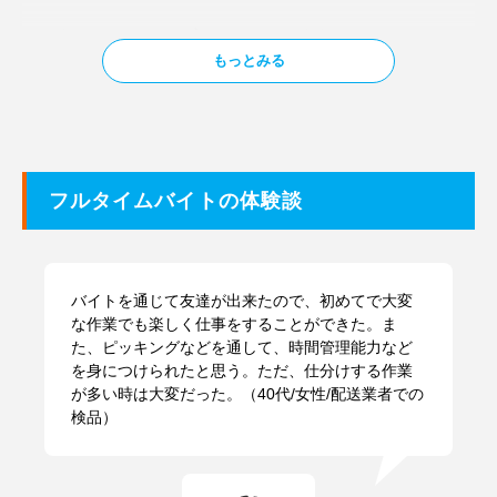
Q：どのくらいシフトに入っていただけますか？
もっとみる
現在は求職中なので、可能な限り多くシフトに入りたいと考えて
います。もし、採用していただけたら、平日の週5日9～18時の
フルタイムシフトを希望します。
フルタイムバイト面接の服装は？
フルタイムバイトの体験談
オフィスワーク系のバイトの場合は、スーツやオフィスカジュア
ルな服装が義務付けられていることもあります。バイト先により
ますが、その他の職種でも通常のバイトよりも厳しい雰囲気の面
バイトを通じて友達が出来たので、初めてで大変
接になることも想定されますので、より社会人としてふさわしい
な作業でも楽しく仕事をすることができた。ま
た、ピッキングなどを通して、時間管理能力など
服装や身だしなみで臨みましょう。
を身につけられたと思う。ただ、仕分けする作業
が多い時は大変だった。（40代/女性/配送業者での
検品）