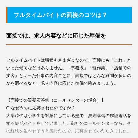
フルタイムバイトの面接のコツは？
自己PRを書く際は、フルタイム勤務がしたい理由のほか、「普
段から規則正しい生活をしている」など、フルタイム勤務に対応
面接では、求人内容などに応じた準備を
できる生活スタイルである点などもアピールすることを心掛けま
しょう。
フルタイムバイトは職種もさまざまなので、面接にも「これ」と
【志望動機の例（データ入力の場合）】
いった傾向などはありません。「事務系」「軽作業」「店舗での
現在、夜間の大学に通っていますが、昼間は空いていますので、
接客」といった仕事の内容ごとに、面接ではどんな質問が多いの
フルタイムで働きながらしっかりと社会勉強がしたいと考えてい
かを調べるなど、求人内容に応じた準備で臨みましょう。
ます。日ごろから規則正しい生活を心掛けていますので、フルタ
イム勤務にも責任を持って対応できると思います。
【面接での質疑応答例（コールセンターの場合）】
Q:なぜうちに応募されたのですか？
大学時代は小学生を対象にしている塾で、夏期講習の確認電話を
する短期バイトをしていました。御社のコールセンターなら、そ
の経験を生かせそうと感じたので、応募させていただきました。