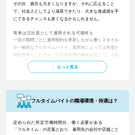
が生じる仕事を任されることもあります。そのため、組
内軽作業にも、フルタイムバイトで働ける求人がありま
その分、責任も大きくなりますが、それに応えること
織の一員としてしっかりと役割を果たしながら、社会人
す。
で、社会人としてより成長できたり、大きな達成感を手
としての責任感やマナーを身に付けていけるバイト先に
にできるチャンスも多くなるかもしれません。
出会えるかもしれません。
将来は正社員として雇用される可能性も
一定の期間ごとに雇用契約を更新しながら働くスタイル
が一般的なフルタイムバイト。雇用先によっては何度か
契約更新をしたのち、正社員登用の機会を設けている会
社や店舗もあります。実際に働くことで仕事の内容やや
もっと見る
りがい、職場の雰囲気などをしっかりと理解してから、
あらためて正社員として働くかどうかを判断できること
もフルタイムバイトのメリットの一つと言えそうです。
安定した収入が得られる
フルタイムバイトの職場環境・待遇は？
通常のバイトよりも勤務時間が長い分、収入が安定しや
すいのもフルタイムバイトの特徴。毎月手にできる給与
額の変動も少ないので、収支の計画を立てやすいのも魅
定められた所定労働時間分、働く必要がある
力です。
「フルタイム」の言葉とおり、雇用先の会社や店舗ごと