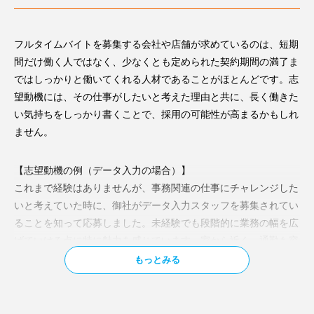
遇に差が生じる可能性がある点には注意が必要です。
フルタイムバイトを募集する会社や店舗が求めているのは、短期
通常のバイトより仕事がきつい？
間だけ働く人ではなく、少なくとも定められた契約期間の満了ま
フルタイムバイトの中には、職域の広さや責任の大きさ
ではしっかりと働いてくれる人材であることがほとんどです。志
に関しては正社員とさほど変わらないものもあります。
望動機には、その仕事がしたいと考えた理由と共に、長く働きた
人によってはそれを仕事の「厳しさ」や「難しさ」と捉
い気持ちをしっかり書くことで、採用の可能性が高まるかもしれ
えられるかもしれませんが、一方で、裁量を持って仕事
ません。
に向き合えるやりがいや、高い専門性を磨ける充実感を
実感できる仕事に出会える可能性もあります。
【志望動機の例（データ入力の場合）】
これまで経験はありませんが、事務関連の仕事にチャレンジした
いと考えていた時に、御社がデータ入力スタッフを募集されてい
ることを知って応募しました。未経験でも段階的に業務の幅を広
げていける点に特に魅力を感じています。家から近く、通勤も容
易なので、もし採用していただけたらできるだけ長期的に働きた
もっとみる
いと考えています。
自己PRでは、フルタイム勤務への適性をアピール