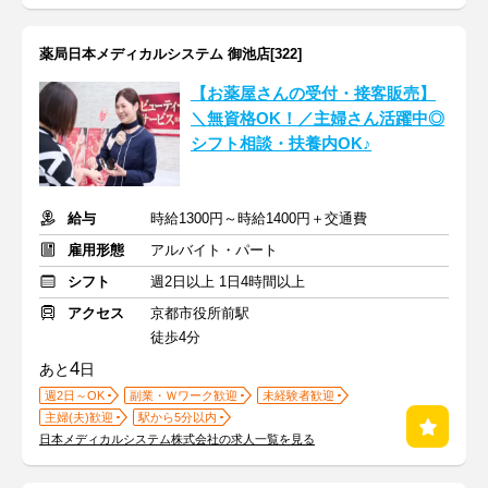
薬局日本メディカルシステム 御池店[322]
【お薬屋さんの受付・接客販売】
＼無資格OK！／主婦さん活躍中◎
シフト相談・扶養内OK♪
給与
時給1300円～時給1400円＋交通費
雇用形態
アルバイト・パート
シフト
週2日以上 1日4時間以上
アクセス
京都市役所前駅
徒歩4分
4
あと
日
週2日～OK
副業・Ｗワーク歓迎
未経験者歓迎
主婦(夫)歓迎
駅から5分以内
日本メディカルシステム株式会社の求人一覧を見る