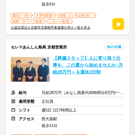
徒歩5分
週2日～OK
大学生歓迎
短期（1ヶ月以内OK）
副業・Ｗワーク歓迎
シルバー歓迎
公益社団法人京都市児童館学童連盟の求人一覧を見る
他の店舗
セレマあんしん祭典 京都営業所
【葬儀スタッフ】人に寄り添う仕
事を、この夏から始めませんか♪月
給28万円～＆週休2日制
給与
月給28万円（みなし残業代45時間分8万円/一律諸手当5万円含む）
雇用形態
正社員
シフト
週5日 1日7時間以上
アクセス
西大路駅
徒歩11分