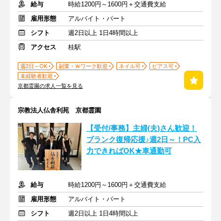
給与
時給1200円～1600円＋交通費支給
雇用形態
アルバイト・パート
シフト
週2日以上 1日4時間以上
アクセス
桂駅
週2日～OK
副業・Ｗワーク歓迎
ネイル可
ピアス可
未経験者歓迎
京都霊園の求人一覧を見る
宗教法人仏舎利苑 京都霊園
【受付/事務】主婦(夫)さん歓迎！
ブランク復帰応援♪週2日～！PC入
力できればOK★車通勤可
給与
時給1200円～1600円＋交通費支給
雇用形態
アルバイト・パート
シフト
週2日以上 1日4時間以上