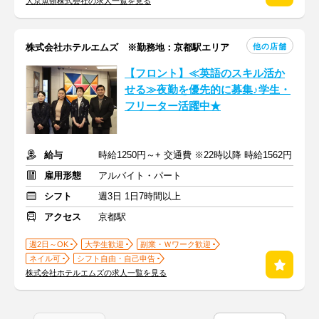
大京魚類株式会社の求人一覧を見る
他の店舗
株式会社ホテルエムズ ※勤務地：京都駅エリア
【フロント】≪英語のスキル活か
せる≫夜勤を優先的に募集♪学生・
フリーター活躍中★
給与
時給1250円～+ 交通費 ※22時以降 時給1562円
雇用形態
アルバイト・パート
シフト
週3日 1日7時間以上
アクセス
京都駅
週2日～OK
大学生歓迎
副業・Ｗワーク歓迎
ネイル可
シフト自由・自己申告
株式会社ホテルエムズの求人一覧を見る