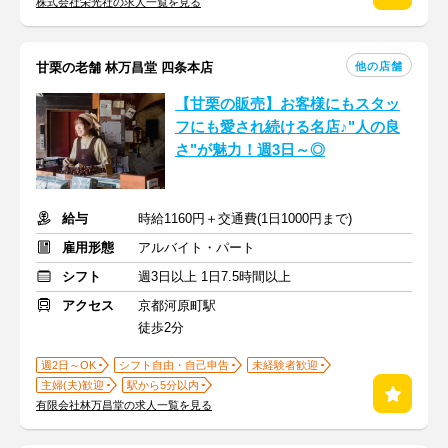
株式会社栄光社の求人一覧を見る
他の店舗
甘栗の老舗 林万昌堂 四条本店
【甘栗の販売】お客様にもスタッ
フにも愛され続ける名店♪"人の良
さ"が魅力！週3日～◎
給与
時給1160円＋交通費(1日1000円まで)
雇用形態
アルバイト・パート
シフト
週3日以上 1日7.5時間以上
アクセス
京都河原町駅
徒歩2分
週2日～OK
シフト自由・自己申告
未経験者歓迎
主婦(夫)歓迎
駅から5分以内
有限会社林万昌堂の求人一覧を見る