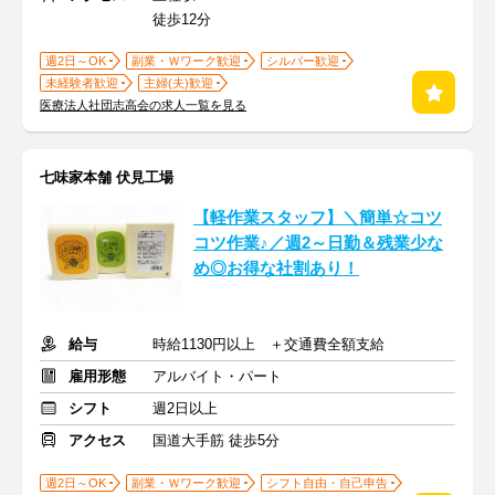
徒歩12分
週2日～OK
副業・Ｗワーク歓迎
シルバー歓迎
未経験者歓迎
主婦(夫)歓迎
医療法人社団志高会の求人一覧を見る
七味家本舗 伏見工場
【軽作業スタッフ】＼簡単☆コツ
コツ作業♪／週2～日勤＆残業少な
め◎お得な社割あり！
給与
時給1130円以上 ＋交通費全額支給
雇用形態
アルバイト・パート
シフト
週2日以上
アクセス
国道大手筋 徒歩5分
週2日～OK
副業・Ｗワーク歓迎
シフト自由・自己申告