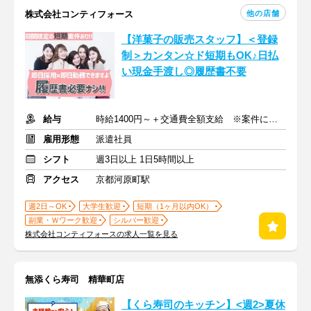
他の店舗
株式会社コンティフォース
【洋菓子の販売スタッフ】＜登録
制＞カンタン☆ド短期もOK♪日払
い現金手渡し◎履歴書不要
給与
時給1400円～＋交通費全額支給 ※案件による
雇用形態
派遣社員
シフト
週3日以上 1日5時間以上
アクセス
京都河原町駅
週2日～OK
大学生歓迎
短期（1ヶ月以内OK）
副業・Ｗワーク歓迎
シルバー歓迎
株式会社コンティフォースの求人一覧を見る
無添くら寿司 精華町店
【くら寿司のキッチン】<週2>夏休