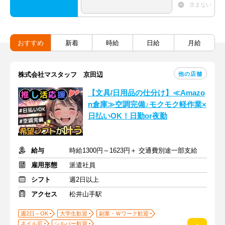
含まない
おすすめ
新着
時給
日給
月給
他の店舗
株式会社マスタッフ 京田辺
【文具/日用品の仕分け】≪Amazo
n倉庫≫空調完備♪モクモク軽作業×
日払いOK！日勤or夜勤
給与
時給1300円～1623円＋ 交通費別途一部支給
雇用形態
派遣社員
シフト
週2日以上
アクセス
松井山手駅
週2日～OK
大学生歓迎
副業・Ｗワーク歓迎
ネイル可
シルバー歓迎