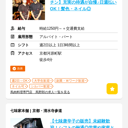
チン】充実の待遇が自慢♪日週払い
OK！髪色・ネイル◎
給与
時給1250円～＋交通費支給
雇用形態
アルバイト・パート
シフト
週2日以上 1日3時間以上
アクセス
京都河原町駅
徒歩4分
急募
週2日～OK
大学生歓迎
副業・Ｗワーク歓迎
ネイル可
シルバー歓迎
馬肉料理専門店 馬野郎の求人一覧を見る
七味家本舗 | 京都・清水寺参道
【七味唐辛子の販売】未経験歓
迎！シフトの融通◎学業や家庭と