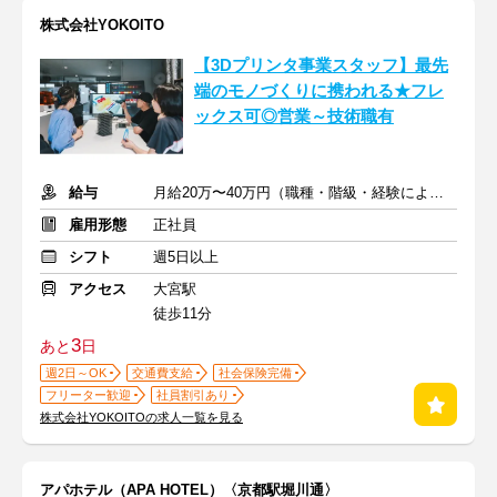
株式会社YOKOITO
【3Dプリンタ事業スタッフ】最先
端のモノづくりに携われる★フレ
ックス可◎営業～技術職有
給与
月給20万〜40万円（職種・階級・経験による）＋諸手当
雇用形態
正社員
シフト
週5日以上
アクセス
大宮駅
徒歩11分
3
あと
日
週2日～OK
交通費支給
社会保険完備
フリーター歓迎
社員割引あり
株式会社YOKOITOの求人一覧を見る
アパホテル（APA HOTEL）〈京都駅堀川通〉