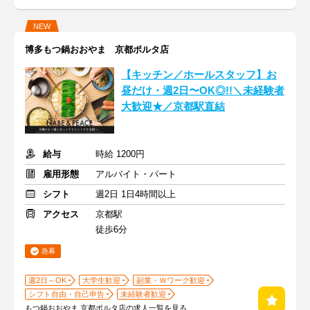
NEW
博多もつ鍋おおやま 京都ポルタ店
【キッチン／ホールスタッフ】お
昼だけ・週2日〜OK◎!!＼未経験者
大歓迎★／京都駅直結
給与
時給 1200円
雇用形態
アルバイト・パート
シフト
週2日 1日4時間以上
アクセス
京都駅
徒歩6分
急募
週2日～OK
大学生歓迎
副業・Ｗワーク歓迎
シフト自由・自己申告
未経験者歓迎
もつ鍋おおやま 京都ポルタ店の求人一覧を見る