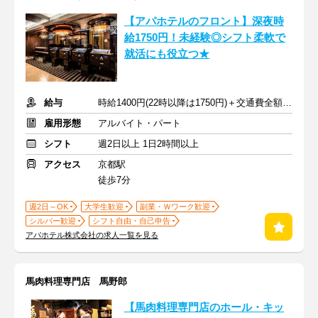
【アパホテルのフロント】深夜時
給1750円！未経験◎シフト柔軟で
就活にも役立つ★
給与
時給1400円(22時以降は1750円)＋交通費全額支給
雇用形態
アルバイト・パート
シフト
週2日以上 1日2時間以上
アクセス
京都駅
徒歩7分
週2日～OK
大学生歓迎
副業・Ｗワーク歓迎
シルバー歓迎
シフト自由・自己申告
アパホテル株式会社の求人一覧を見る
馬肉料理専門店 馬野郎
【馬肉料理専門店のホール・キッ