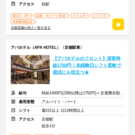
アクセス
桂駅
週2日～OK
副業・Ｗワーク歓迎
ネイル可
ピアス可
未経験者歓迎
京都霊園の求人一覧を見る
アパホテル（APA HOTEL）〈京都駅東〉
【アパホテルのフロント】深夜時
給1750円！未経験◎シフト柔軟で
就活にも役立つ★
給与
時給1400円(22時以降は1750円)＋交通費全額支給
雇用形態
アルバイト・パート
シフト
週2日以上 1日2時間以上
アクセス
京都駅
徒歩1分