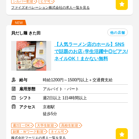
シルバー歓迎
ヒゲ可
ファイズオペレーション株式会社の求人一覧を見る
NEW
他の店舗
貝だし麺 きた田
【人気ラーメン店のホール】SNS
で話題のお店♪学生活躍中◎ピアス/
ネイルOK！まかない無料
給与
時給1200円～1500円以上＋交通費支給
雇用形態
アルバイト・パート
シフト
週2日以上 1日4時間以上
アクセス
京都駅
徒歩5分
週2日～OK
大学生歓迎
高校生歓迎
副業・Ｗワーク歓迎
ネイル可
株式会社フーリエの求人一覧を見る