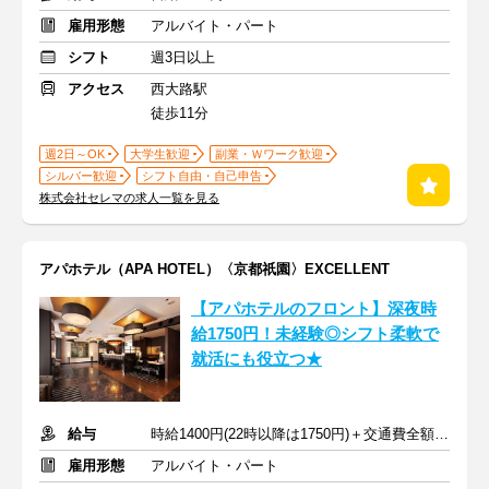
雇用形態
アルバイト・パート
シフト
週3日以上
アクセス
西大路駅
徒歩11分
週2日～OK
大学生歓迎
副業・Ｗワーク歓迎
シルバー歓迎
シフト自由・自己申告
株式会社セレマの求人一覧を見る
アパホテル（APA HOTEL）〈京都祇園〉EXCELLENT
【アパホテルのフロント】深夜時
給1750円！未経験◎シフト柔軟で
就活にも役立つ★
給与
時給1400円(22時以降は1750円)＋交通費全額支給
雇用形態
アルバイト・パート