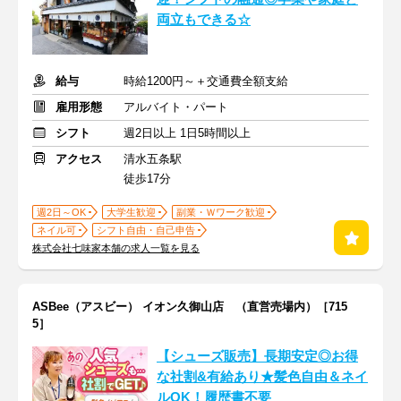
両立もできる☆
給与
時給1200円～＋交通費全額支給
雇用形態
アルバイト・パート
シフト
週2日以上 1日5時間以上
アクセス
清水五条駅
徒歩17分
週2日～OK
大学生歓迎
副業・Ｗワーク歓迎
ネイル可
シフト自由・自己申告
株式会社七味家本舗の求人一覧を見る
ASBee（アスビー） イオン久御山店 （直営売場内）［715
5］
【シューズ販売】長期安定◎お得
な社割&有給あり★髪色自由＆ネイ
ルOK！履歴書不要