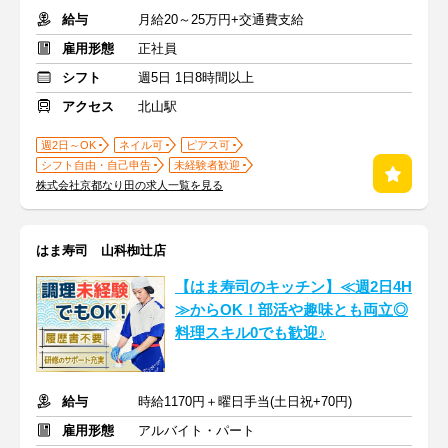
給与
月給20～25万円+交通費支給
雇用形態
正社員
シフト
週5日 1日8時間以上
アクセス
北山駅
週2日～OK
ネイル可
ピアス可
シフト自由・自己申告
未経験者歓迎
株式会社京都なり田の求人一覧を見る
はま寿司 山科椥辻店
【はま寿司のキッチン】≪週2日4H
≫からOK！部活や趣味とも両立◎
料理スキル0でも歓迎♪
給与
時給1170円＋曜日手当(土日祝+70円)
雇用形態
アルバイト・パート