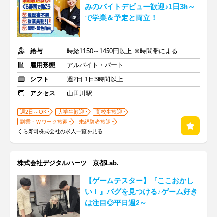
みのバイトデビュー歓迎♪1日3h～
で学業＆予定と両立！
給与
時給1150～1450円以上 ※時間帯による
雇用形態
アルバイト・パート
シフト
週2日 1日3時間以上
アクセス
山田川駅
週2日～OK
大学生歓迎
高校生歓迎
副業・Ｗワーク歓迎
未経験者歓迎
くら寿司株式会社の求人一覧を見る
株式会社デジタルハーツ 京都Lab.
【ゲームテスター】『ここおかし
い！』バグを見つける♪ゲーム好き
は注目◎平日週2～