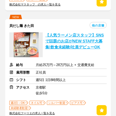
株式会社マスタッフ の求人一覧を見る
NEW
他の店舗
貝だし麺 きた田
【人気ラーメン店スタッフ】SNS
で話題のお店がNEW STAFF大募
集!飲食未経験/社員デビューOK
給与
月給25万円～28万円以上 + 交通費支給
雇用形態
正社員
シフト
週5日 1日8時間以上
アクセス
京都駅
徒歩5分
週2日～OK
ネイル可
シルバー歓迎
ピアス可
未経験者歓迎
株式会社フーリエの求人一覧を見る