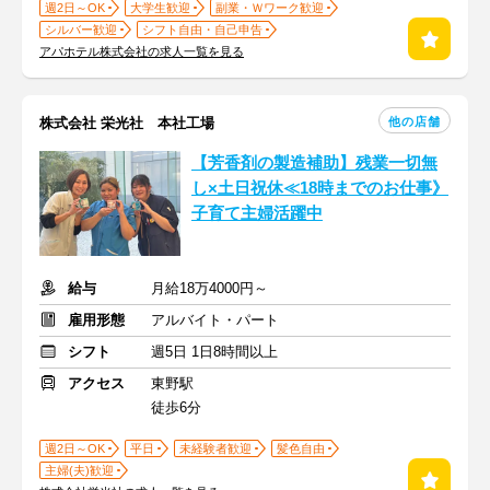
週2日～OK
大学生歓迎
副業・Ｗワーク歓迎
シルバー歓迎
シフト自由・自己申告
アパホテル株式会社の求人一覧を見る
他の店舗
株式会社 栄光社 本社工場
【芳香剤の製造補助】残業一切無
し×土日祝休≪18時までのお仕事》
子育て主婦活躍中
給与
月給18万4000円～
雇用形態
アルバイト・パート
シフト
週5日 1日8時間以上
アクセス
東野駅
徒歩6分
週2日～OK
平日
未経験者歓迎
髪色自由
主婦(夫)歓迎