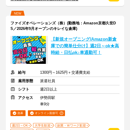
NEW
ファイズオペレーションズ（株）(勤務地：Amazon京都久世D
S／2026年9月オープンのキレイな倉庫)
【新規オープニング/Amazon新倉
庫での簡単仕分け】週2日～ok★高
時給・日払ok♪車通勤可！
給与
1300円～1625円＋交通費支給
雇用形態
派遣社員
シフト
週2日以上
アクセス
伊勢田駅
車9分
急募
オンライン面接可
週2日～OK
大学生歓迎
副業・Ｗワーク歓迎