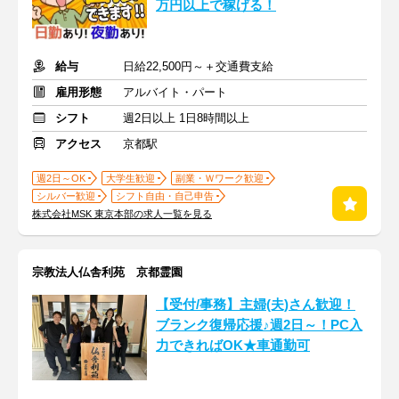
万円以上で稼げる！
給与
日給22,500円～＋交通費支給
雇用形態
アルバイト・パート
シフト
週2日以上 1日8時間以上
アクセス
京都駅
週2日～OK
大学生歓迎
副業・Ｗワーク歓迎
シルバー歓迎
シフト自由・自己申告
株式会社MSK 東京本部の求人一覧を見る
宗教法人仏舎利苑 京都霊園
【受付/事務】主婦(夫)さん歓迎！
ブランク復帰応援♪週2日～！PC入
力できればOK★車通勤可