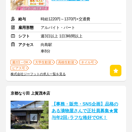
給与
時給1220円～1370円+交通費
雇用形態
アルバイト・パート
シフト
週3日以上 1日3時間以上
アクセス
向島駅
車8分
週2日～OK
大学生歓迎
高校生歓迎
ネイル可
ピアス可
株式会社ジーフットの求人一覧を見る
京都なり田 上賀茂本店
【事務・販売・SNS企画】品格の
ある漬物屋さんで正社員募集★賞
与年2回♪ラフな格好でOK！