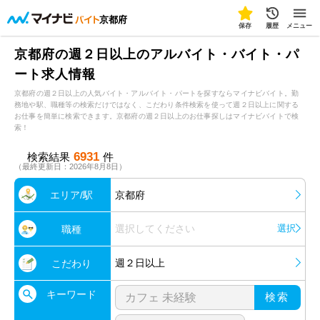
京都府
保存
履歴
メニュー
京都府の週２日以上のアルバイト・バイト・パ
ート求人情報
京都府の週２日以上の人気バイト・アルバイト・パートを探すならマイナビバイト。勤
務地や駅、職種等の検索だけではなく、こだわり条件検索を使って週２日以上に関する
お仕事を簡単に検索できます。京都府の週２日以上のお仕事探しはマイナビバイトで検
索！
6931
検索結果
件
（最終更新日：2026年8月8日）
エリア/駅
京都府
選択してください
選択
職種
週２日以上
こだわり
キーワード
検索