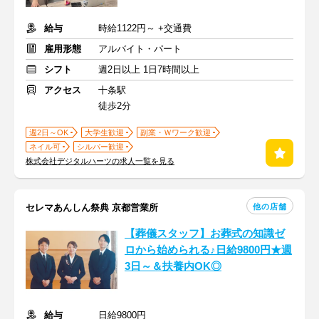
給与
時給1122円～ +交通費
雇用形態
アルバイト・パート
シフト
週2日以上 1日7時間以上
アクセス
十条駅
徒歩2分
週2日～OK
大学生歓迎
副業・Ｗワーク歓迎
ネイル可
シルバー歓迎
株式会社デジタルハーツの求人一覧を見る
他の店舗
セレマあんしん祭典 京都営業所
【葬儀スタッフ】お葬式の知識ゼ
ロから始められる♪日給9800円★週
3日～＆扶養内OK◎
給与
日給9800円