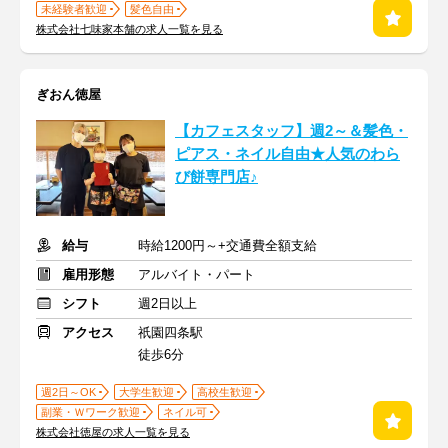
未経験者歓迎
髪色自由
株式会社七味家本舗の求人一覧を見る
ぎおん徳屋
【カフェスタッフ】週2～＆髪色・
ピアス・ネイル自由★人気のわら
び餅専門店♪
給与
時給1200円～+交通費全額支給
雇用形態
アルバイト・パート
シフト
週2日以上
アクセス
祇園四条駅
徒歩6分
週2日～OK
大学生歓迎
高校生歓迎
副業・Ｗワーク歓迎
ネイル可
株式会社徳屋の求人一覧を見る