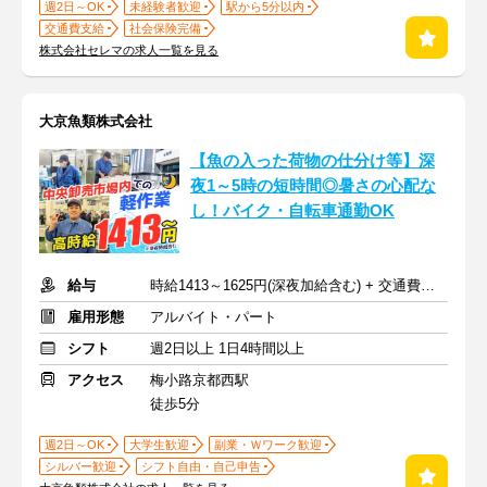
週2日～OK
未経験者歓迎
駅から5分以内
交通費支給
社会保険完備
株式会社セレマの求人一覧を見る
大京魚類株式会社
【魚の入った荷物の仕分け等】深
夜1～5時の短時間◎暑さの心配な
し！バイク・自転車通勤OK
給与
時給1413～1625円(深夜加給含む) + 交通費支給
雇用形態
アルバイト・パート
シフト
週2日以上 1日4時間以上
アクセス
梅小路京都西駅
徒歩5分
週2日～OK
大学生歓迎
副業・Ｗワーク歓迎
シルバー歓迎
シフト自由・自己申告