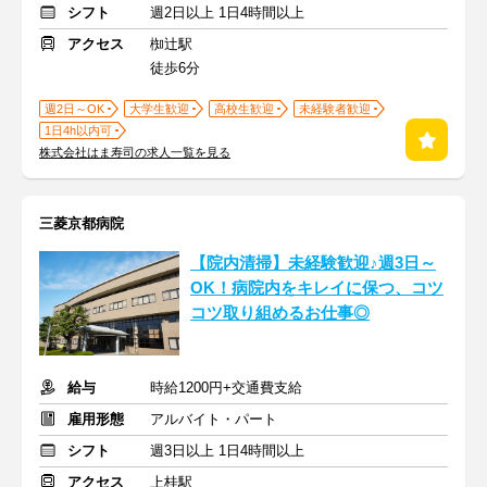
シフト
週2日以上 1日4時間以上
アクセス
椥辻駅
徒歩6分
週2日～OK
大学生歓迎
高校生歓迎
未経験者歓迎
1日4h以内可
株式会社はま寿司の求人一覧を見る
三菱京都病院
【院内清掃】未経験歓迎♪週3日～
OK！病院内をキレイに保つ、コツ
コツ取り組めるお仕事◎
給与
時給1200円+交通費支給
雇用形態
アルバイト・パート
シフト
週3日以上 1日4時間以上
アクセス
上桂駅