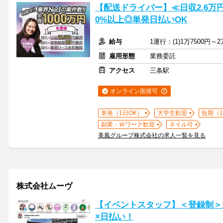
【配送ドライバー】≪日収2.6万
0%以上◎単発日払いOK
給与
1運行：(1)1万7500円～2
雇用形態
業務委託
アクセス
三条駅
オンライン面接可
単発（1日OK）
大学生歓迎
短期（
副業・Ｗワーク歓迎
ネイル可
美風グループ株式会社の求人一覧を見る
株式会社ムーヴ
【イベントスタッフ】＜登録制＞
×日払い！