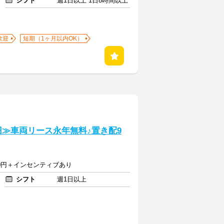
シフト
週1日以上 1日8時間以上
歓迎
短期（1ヶ月以内OK）
円≫車両リース永年無料♪置き配9
000円＋インセンティブあり
シフト
週1日以上