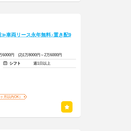
円≫車両リース永年無料♪置き配9
万6000円 (2)1万8000円～2万6000円
シフト
週1日以上
1ヶ月以内OK）