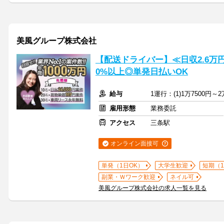
美風グループ株式会社
【配送ドライバー】≪日収2.6万
0%以上◎単発日払いOK
給与
1運行：(1)1万7500円～2
雇用形態
業務委託
アクセス
三条駅
オンライン面接可
単発（1日OK）
大学生歓迎
短期（
副業・Ｗワーク歓迎
ネイル可
美風グループ株式会社の求人一覧を見る