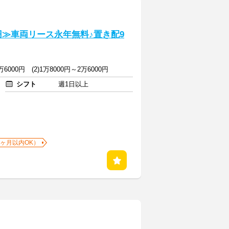
円≫車両リース永年無料♪置き配9
万6000円 (2)1万8000円～2万6000円
シフト
週1日以上
1ヶ月以内OK）