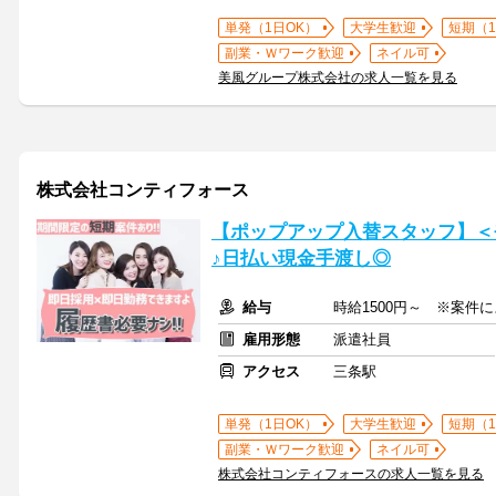
単発（1日OK）
大学生歓迎
短期（
副業・Ｗワーク歓迎
ネイル可
美風グループ株式会社の求人一覧を見る
株式会社コンティフォース
【ポップアップ入替スタッフ】＜
♪日払い現金手渡し◎
給与
時給1500円～ ※案件
雇用形態
派遣社員
アクセス
三条駅
単発（1日OK）
大学生歓迎
短期（
副業・Ｗワーク歓迎
ネイル可
株式会社コンティフォースの求人一覧を見る