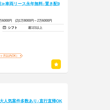
円≫車両リース永年無料♪置き配9
万6000円 (2)1万8000円～2万6000円
シフト
週1日以上
1ヶ月以内OK）
大人気案件多数あり♪直行直帰OK