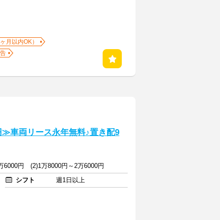
1ヶ月以内OK）
告
円≫車両リース永年無料♪置き配9
万6000円 (2)1万8000円～2万6000円
シフト
週1日以上