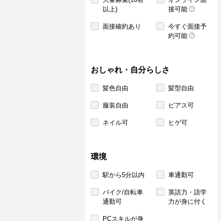
以上)
接可能
面接確約あり
今すぐ面接予
約可能
おしゃれ・自分らしさ
髪色自由
髪型自由
服装自由
ピアス可
ネイル可
ヒゲ可
環境
駅から5分以内
車通勤可
バイク/自転車
英語力・語学
通勤可
力が身に付く
PCスキルが身