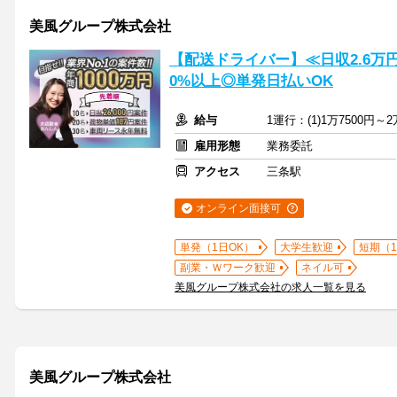
美風グループ株式会社
【配送ドライバー】≪日収2.6万
0%以上◎単発日払いOK
給与
1運行：(1)1万7500円～2
雇用形態
業務委託
アクセス
三条駅
オンライン面接可
単発（1日OK）
大学生歓迎
短期（
副業・Ｗワーク歓迎
ネイル可
美風グループ株式会社の求人一覧を見る
美風グループ株式会社