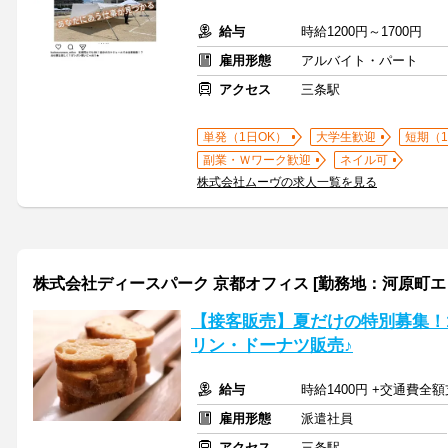
給与
時給1200円～1700円
雇用形態
アルバイト・パート
アクセス
三条駅
単発（1日OK）
大学生歓迎
短期（
副業・Ｗワーク歓迎
ネイル可
株式会社ムーヴの求人一覧を見る
株式会社ディースパーク 京都オフィス [勤務地：河原町エ
【接客販売】夏だけの特別募集！
リン・ドーナツ販売♪
給与
時給1400円 +交通費全
雇用形態
派遣社員
アクセス
三条駅