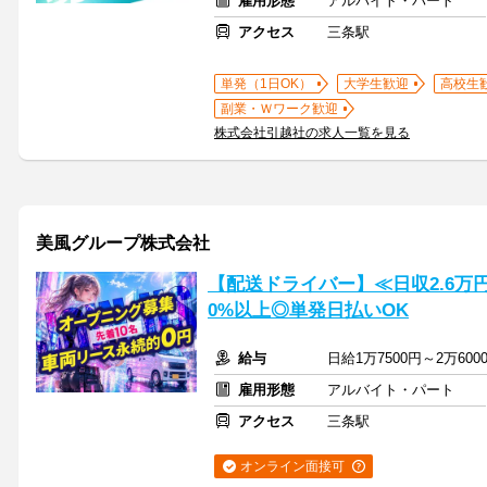
雇用形態
アルバイト・パート
アクセス
三条駅
単発（1日OK）
大学生歓迎
高校生
副業・Ｗワーク歓迎
株式会社引越社の求人一覧を見る
美風グループ株式会社
【配送ドライバー】≪日収2.6万
0%以上◎単発日払いOK
給与
日給1万7500円～2万6
雇用形態
アルバイト・パート
アクセス
三条駅
オンライン面接可