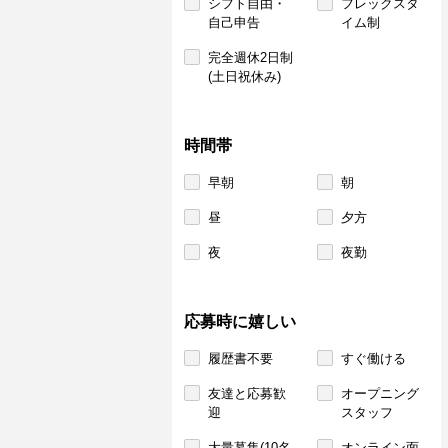
シフト自由・
フレックスタ
自己申告
イム制
完全週休2日制
(土日祝休み)
時間帯
早朝
朝
昼
夕方
夜
夜勤
応募時に嬉しい
履歴書不要
すぐ働ける
友達と応募歓
オープニング
迎
スタッフ
大量募集(10名
オンライン面