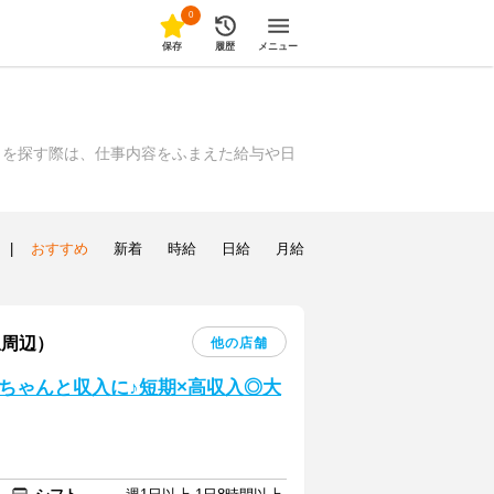
0
保存
履歴
メニュー
トを探す際は、仕事内容をふまえた給与や日
|
おすすめ
新着
時給
日給
月給
駅周辺）
他の店舗
ちゃんと収入に♪短期×高収入◎大