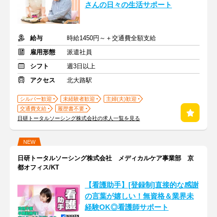
さんの日々の生活サポート
給与
時給1450円～＋交通費全額支給
雇用形態
派遣社員
シフト
週3日以上
アクセス
北大路駅
シルバー歓迎
未経験者歓迎
主婦(夫)歓迎
交通費支給
履歴書不要
日研トータルソーシング株式会社の求人一覧を見る
NEW
日研トータルソーシング株式会社 メディカルケア事業部 京
都オフィス/KT
【看護助手】[登録制]直接的な感謝
の言葉が嬉しい！無資格＆業界未
経験OK◎看護師サポート