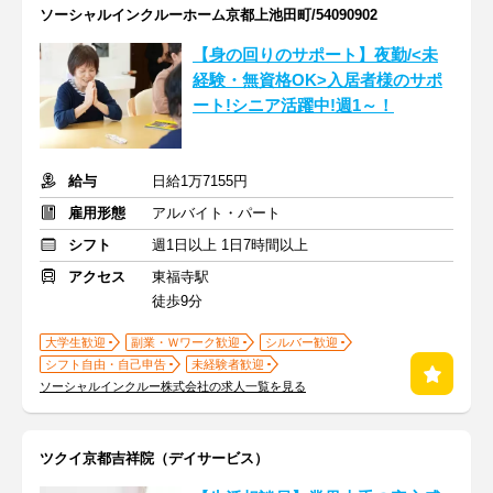
ソーシャルインクルーホーム京都上池田町/54090902
【身の回りのサポート】夜勤/<未
経験・無資格OK>入居者様のサポ
ート!シニア活躍中!週1～！
給与
日給1万7155円
雇用形態
アルバイト・パート
シフト
週1日以上 1日7時間以上
アクセス
東福寺駅
徒歩9分
大学生歓迎
副業・Ｗワーク歓迎
シルバー歓迎
シフト自由・自己申告
未経験者歓迎
ソーシャルインクルー株式会社の求人一覧を見る
ツクイ京都吉祥院（デイサービス）