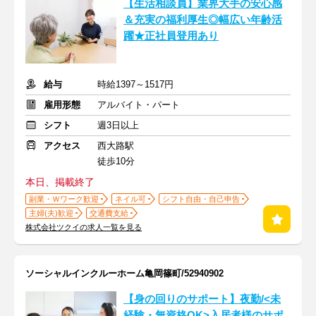
【生活相談員】業界大手の安心感
＆充実の福利厚生◎幅広い年齢活
躍★正社員登用あり
給与
時給1397～1517円
雇用形態
アルバイト・パート
シフト
週3日以上
アクセス
西大路駅
徒歩10分
本日、掲載終了
副業・Ｗワーク歓迎
ネイル可
シフト自由・自己申告
主婦(夫)歓迎
交通費支給
株式会社ツクイの求人一覧を見る
ソーシャルインクルーホーム亀岡篠町/52940902
【身の回りのサポート】夜勤/<未
経験・無資格OK>入居者様のサポ