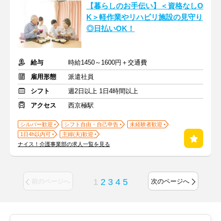
【暮らしのお手伝い】＜資格なしO
K＞軽作業やリハビリ施設の見守り
◎日払いOK！
給与
時給1450～1600円＋交通費
雇用形態
派遣社員
シフト
週2日以上 1日4時間以上
アクセス
西京極駅
シルバー歓迎
シフト自由・自己申告
未経験者歓迎
1日4h以内可
主婦(夫)歓迎
ナイス！介護事業部の求人一覧を見る
1
2
3
4
5
前のページへ
次のページへ