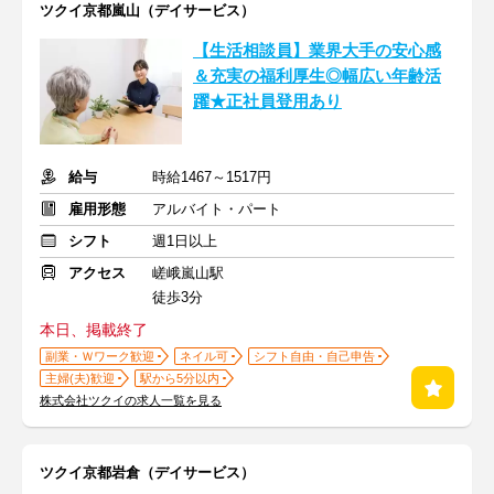
ツクイ京都嵐山（デイサービス）
【生活相談員】業界大手の安心感
＆充実の福利厚生◎幅広い年齢活
躍★正社員登用あり
給与
時給1467～1517円
雇用形態
アルバイト・パート
シフト
週1日以上
アクセス
嵯峨嵐山駅
徒歩3分
本日、掲載終了
副業・Ｗワーク歓迎
ネイル可
シフト自由・自己申告
主婦(夫)歓迎
駅から5分以内
株式会社ツクイの求人一覧を見る
ツクイ京都岩倉（デイサービス）