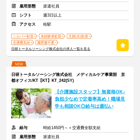
雇用形態
派遣社員
シフト
週3日以上
アクセス
桂駅
シルバー歓迎
未経験者歓迎
主婦(夫)歓迎
交通費支給
履歴書不要
日研トータルソーシング株式会社の求人一覧を見る
NEW
日研トータルソーシング株式会社 メディカルケア事業部 京
都オフィス/KT【KT】KT_242(SY)
【介護施設スタッフ】無資格OK♪
負担少なめで定着率高め！職場見
学も相談OK◎給与は週払い
給与
時給1450円～＋交通費全額支給
雇用形態
派遣社員