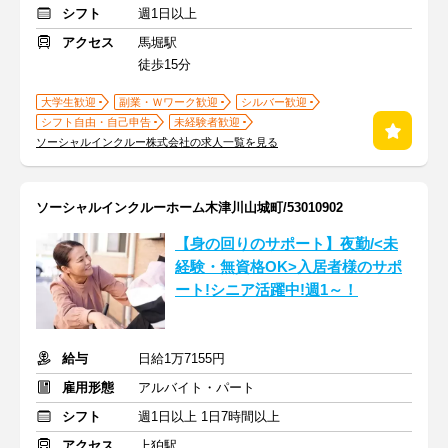
シフト
週1日以上
アクセス
馬堀駅
徒歩15分
大学生歓迎
副業・Ｗワーク歓迎
シルバー歓迎
シフト自由・自己申告
未経験者歓迎
ソーシャルインクルー株式会社の求人一覧を見る
ソーシャルインクルーホーム木津川山城町/53010902
【身の回りのサポート】夜勤/<未
経験・無資格OK>入居者様のサポ
ート!シニア活躍中!週1～！
給与
日給1万7155円
雇用形態
アルバイト・パート
シフト
週1日以上 1日7時間以上
アクセス
上狛駅