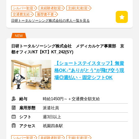
シルバー歓迎
未経験者歓迎
主婦(夫)歓迎
交通費支給
履歴書不要
日研トータルソーシング株式会社の求人一覧を見る
NEW
日研トータルソーシング株式会社 メディカルケア事業部 京
都オフィス/KT【KT】KT_242(SY)
【ショートステイスタッフ】無資
格OK♪"ありがとう"が飛び交う現
場◎週払い・固定シフトOK
給与
時給1450円～＋交通費全額支給
雇用形態
派遣社員
シフト
週3日以上
アクセス
祇園四条駅
シルバー歓迎
未経験者歓迎
主婦(夫)歓迎