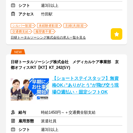
シフト
週3日以上
アクセス
竹田駅
シルバー歓迎
未経験者歓迎
主婦(夫)歓迎
交通費支給
履歴書不要
日研トータルソーシング株式会社の求人一覧を見る
NEW
日研トータルソーシング株式会社 メディカルケア事業部 京
都オフィス/KT【KT】KT_242(SY)
【ショートステイスタッフ】無資
格OK♪"ありがとう"が飛び交う現
場◎週払い・固定シフトOK
給与
時給1450円～＋交通費全額支給
雇用形態
派遣社員
シフト
週3日以上