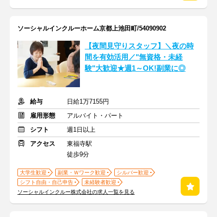
ソーシャルインクルーホーム京都上池田町/54090902
【夜間見守りスタッフ】＼夜の時
間を有効活用／"無資格・未経
験"大歓迎★週1～OK!副業に◎
給与
日給1万7155円
雇用形態
アルバイト・パート
シフト
週1日以上
アクセス
東福寺駅
徒歩9分
大学生歓迎
副業・Ｗワーク歓迎
シルバー歓迎
シフト自由・自己申告
未経験者歓迎
ソーシャルインクルー株式会社の求人一覧を見る