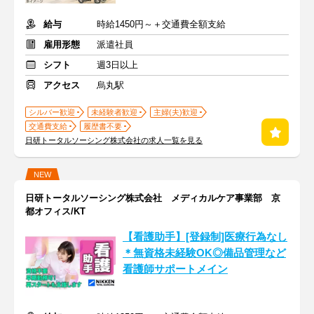
給与
時給1450円～＋交通費全額支給
雇用形態
派遣社員
シフト
週3日以上
アクセス
烏丸駅
シルバー歓迎
未経験者歓迎
主婦(夫)歓迎
交通費支給
履歴書不要
日研トータルソーシング株式会社の求人一覧を見る
NEW
日研トータルソーシング株式会社 メディカルケア事業部 京
都オフィス/KT
【看護助手】[登録制]医療行為なし
＊無資格未経験OK◎備品管理など
看護師サポートメイン