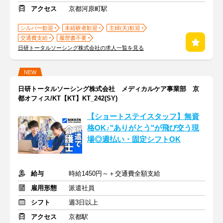
アクセス
京都河原町駅
シルバー歓迎
未経験者歓迎
主婦(夫)歓迎
交通費支給
履歴書不要
日研トータルソーシング株式会社の求人一覧を見る
NEW
日研トータルソーシング株式会社 メディカルケア事業部 京
都オフィス/KT【KT】KT_242(SY)
【ショートステイスタッフ】無資
格OK♪"ありがとう"が飛び交う現
場◎週払い・固定シフトOK
給与
時給1450円～＋交通費全額支給
雇用形態
派遣社員
シフト
週3日以上
アクセス
京都駅