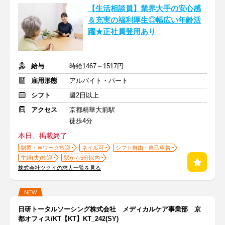
【生活相談員】業界大手の安心感
＆充実の福利厚生◎幅広い年齢活
躍★正社員登用あり
給与
時給1467～1517円
雇用形態
アルバイト・パート
シフト
週2日以上
アクセス
京都精華大前駅
徒歩4分
本日、掲載終了
副業・Ｗワーク歓迎
ネイル可
シフト自由・自己申告
主婦(夫)歓迎
駅から5分以内
株式会社ツクイの求人一覧を見る
NEW
日研トータルソーシング株式会社 メディカルケア事業部 京
都オフィス/KT【KT】KT_242(SY)