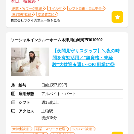
本日、掲載終了
副業・Ｗワーク歓迎
ネイル可
シフト自由・自己申告
主婦(夫)歓迎
交通費支給
株式会社ツクイの求人一覧を見る
ソーシャルインクルーホーム木津川山城町/53010902
【夜間見守りスタッフ】＼夜の時
間を有効活用／"無資格・未経
験"大歓迎★週1～OK!副業に◎
給与
日給1万7155円
雇用形態
アルバイト・パート
シフト
週1日以上
アクセス
上狛駅
徒歩18分
大学生歓迎
副業・Ｗワーク歓迎
シルバー歓迎