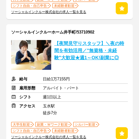
シフト自由・自己申告
未経験者歓迎
ソーシャルインクルー株式会社の求人一覧を見る
ソーシャルインクルーホーム井手町/53710902
【夜間見守りスタッフ】＼夜の時
間を有効活用／"無資格・未経
験"大歓迎★週1～OK!副業に◎
給与
日給1万7155円
雇用形態
アルバイト・パート
シフト
週1日以上
アクセス
玉水駅
徒歩7分
大学生歓迎
副業・Ｗワーク歓迎
シルバー歓迎
シフト自由・自己申告
未経験者歓迎
ソーシャルインクルー株式会社の求人一覧を見る