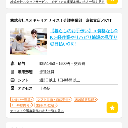
株式会社スタッフサービス メディカル事業本部の求人一覧を見る
株式会社ネオキャリア ナイス！介護事業部 京都支店／KYT
【暮らしのお手伝い】＜資格なしO
K＞軽作業やリハビリ施設の見守り
◎日払いOK！
給与
時給1450～1600円＋交通費
雇用形態
派遣社員
シフト
週2日以上 1日4時間以上
アクセス
十条駅
シルバー歓迎
シフト自由・自己申告
未経験者歓迎
1日4h以内可
主婦(夫)歓迎
ナイス！介護事業部の求人一覧を見る