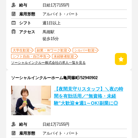
給与
日給1万7155円
雇用形態
アルバイト・パート
シフト
週1日以上
アクセス
馬堀駅
徒歩15分
大学生歓迎
副業・Ｗワーク歓迎
シルバー歓迎
シフト自由・自己申告
未経験者歓迎
ソーシャルインクルー株式会社の求人一覧を見る
ソーシャルインクルーホーム亀岡篠町/52940902
【夜間見守りスタッフ】＼夜の時
間を有効活用／"無資格・未経
験"大歓迎★週1～OK!副業に◎
給与
日給1万7155円
雇用形態
アルバイト・パート