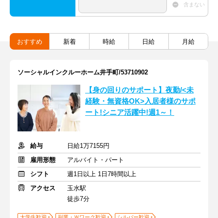
含まない
おすすめ
新着
時給
日給
月給
ソーシャルインクルーホーム井手町/53710902
【身の回りのサポート】夜勤/<未
経験・無資格OK>入居者様のサポ
ート!シニア活躍中!週1～！
給与
日給1万7155円
雇用形態
アルバイト・パート
シフト
週1日以上 1日7時間以上
アクセス
玉水駅
徒歩7分
大学生歓迎
副業・Ｗワーク歓迎
シルバー歓迎