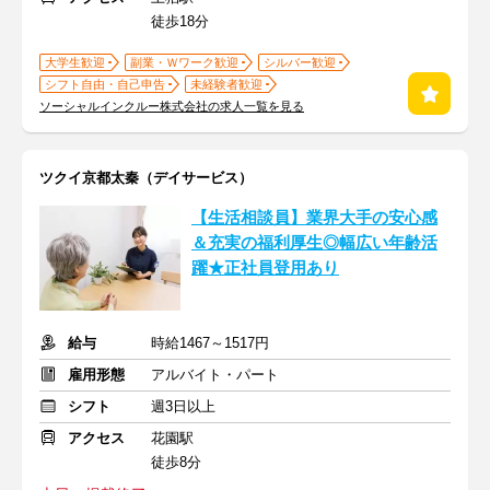
徒歩18分
大学生歓迎
副業・Ｗワーク歓迎
シルバー歓迎
シフト自由・自己申告
未経験者歓迎
ソーシャルインクルー株式会社の求人一覧を見る
ツクイ京都太秦（デイサービス）
【生活相談員】業界大手の安心感
＆充実の福利厚生◎幅広い年齢活
躍★正社員登用あり
給与
時給1467～1517円
雇用形態
アルバイト・パート
シフト
週3日以上
アクセス
花園駅
徒歩8分