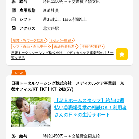
給与
時給1350円～＋交通費全額支給
雇用形態
派遣社員
シフト
週3日以上 1日6時間以上
アクセス
北大路駅
副業・Ｗワーク歓迎
シルバー歓迎
シフト自由・自己申告
未経験者歓迎
主婦(夫)歓迎
日研トータルソーシング株式会社 メディカルケア事業部の求人一
覧を見る
NEW
日研トータルソーシング株式会社 メディカルケア事業部 京
都オフィス/KT【KT】KT_242(SY)
【老人ホームスタッフ】給与は週
払い◎職場見学の相談OK！利用者
さんの日々の生活サポート
給与
時給1450円～＋交通費全額支給