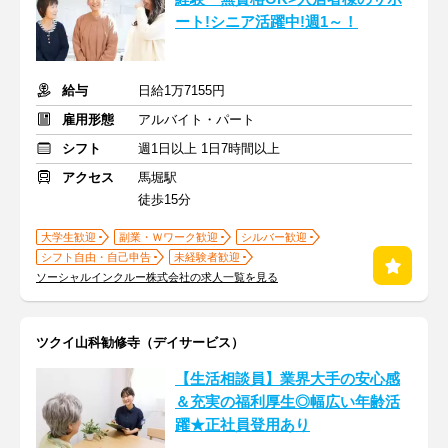
ート!シニア活躍中!週1～！
給与
日給1万7155円
雇用形態
アルバイト・パート
シフト
週1日以上 1日7時間以上
アクセス
馬堀駅
徒歩15分
大学生歓迎
副業・Ｗワーク歓迎
シルバー歓迎
シフト自由・自己申告
未経験者歓迎
ソーシャルインクルー株式会社の求人一覧を見る
ツクイ山科勧修寺（デイサービス）
【生活相談員】業界大手の安心感
＆充実の福利厚生◎幅広い年齢活
躍★正社員登用あり