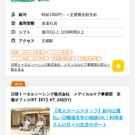
給与
時給1350円～＋交通費全額支給
雇用形態
派遣社員
シフト
週3日以上 1日6時間以上
アクセス
京都駅
副業・Ｗワーク歓迎
シルバー歓迎
シフト自由・自己申告
未経験者歓迎
主婦(夫)歓迎
日研トータルソーシング株式会社 メディカルケア事業部の求人一
覧を見る
NEW
日研トータルソーシング株式会社 メディカルケア事業部 京
都オフィス/KT【KT】KT_242(SY)
【老人ホームスタッフ】給与は週
払い◎職場見学の相談OK！利用者
さんの日々の生活サポート