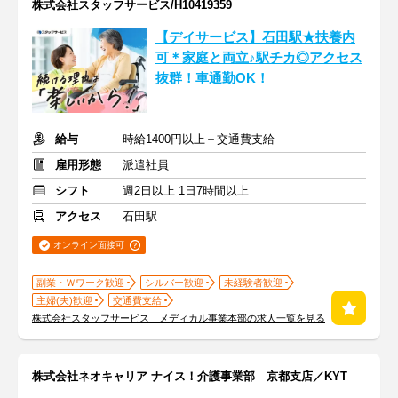
株式会社スタッフサービス/H10419359
【デイサービス】石田駅★扶養内
可＊家庭と両立♪駅チカ◎アクセス
抜群！車通勤OK！
給与
時給1400円以上＋交通費支給
雇用形態
派遣社員
シフト
週2日以上 1日7時間以上
アクセス
石田駅
オンライン面接可
副業・Ｗワーク歓迎
シルバー歓迎
未経験者歓迎
主婦(夫)歓迎
交通費支給
株式会社スタッフサービス メディカル事業本部の求人一覧を見る
株式会社ネオキャリア ナイス！介護事業部 京都支店／KYT