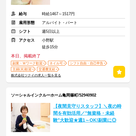
給与
時給1467～1517円
雇用形態
アルバイト・パート
シフト
週5日以上
アクセス
小野駅
徒歩15分
本日、掲載終了
副業・Ｗワーク歓迎
ネイル可
シフト自由・自己申告
主婦(夫)歓迎
交通費支給
株式会社ツクイの求人一覧を見る
ソーシャルインクルーホーム亀岡篠町/52940902
【夜間見守りスタッフ】＼夜の時
間を有効活用／"無資格・未経
験"大歓迎★週1～OK!副業に◎