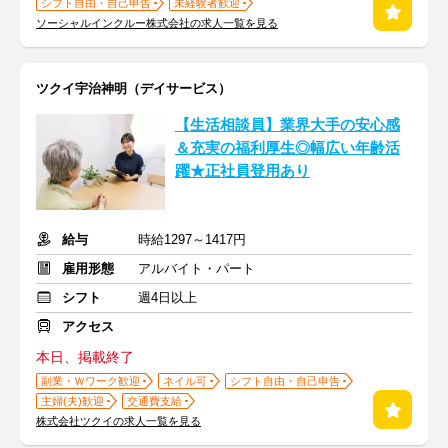
シフト自由・自己申告
未経験者歓迎
ソーシャルインクルー株式会社の求人一覧を見る
ツクイ宇治神明（デイサービス）
【生活相談員】業界大手の安心感
＆充実の福利厚生◎幅広い年齢活
躍★正社員登用あり
給与
時給1297～1417円
雇用形態
アルバイト・パート
シフト
週4日以上
アクセス
本日、掲載終了
副業・Ｗワーク歓迎
ネイル可
シフト自由・自己申告
主婦(夫)歓迎
交通費支給
株式会社ツクイの求人一覧を見る