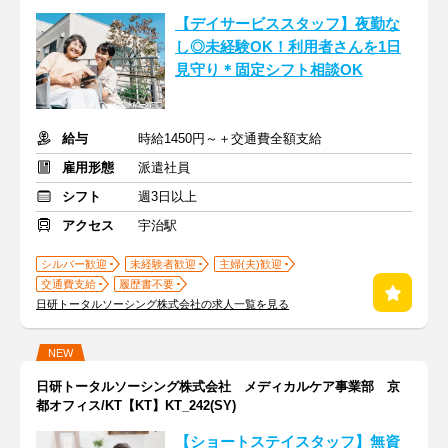
【デイサービススタッフ】夜勤な
し◎未経験OK！利用者さんを1日
見守り＊固定シフト相談OK
給与
時給1450円～＋交通費全額支給
雇用形態
派遣社員
シフト
週3日以上
アクセス
宇治駅
シルバー歓迎
未経験者歓迎
主婦(夫)歓迎
交通費支給
履歴書不要
日研トータルソーシング株式会社の求人一覧を見る
NEW
日研トータルソーシング株式会社 メディカルケア事業部 京
都オフィス/KT【KT】KT_242(SY)
【ショートステイスタッフ】無資