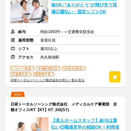
格OK♪"ありがとう"が飛び交う現
場◎週払い・固定シフトOK
給与
時給1450円～＋交通費全額支給
雇用形態
派遣社員
シフト
週3日以上
アクセス
烏丸御池駅
シルバー歓迎
未経験者歓迎
主婦(夫)歓迎
交通費支給
履歴書不要
日研トータルソーシング株式会社の求人一覧を見る
NEW
日研トータルソーシング株式会社 メディカルケア事業部 京
都オフィス/KT【KT】KT_242(SY)
【老人ホームスタッフ】給与は週
払い◎職場見学の相談OK！利用者