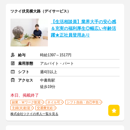
ツクイ伏見横大路（デイサービス）
【生活相談員】業界大手の安心感
＆充実の福利厚生◎幅広い年齢活
躍★正社員登用あり
給与
時給1397～1517円
雇用形態
アルバイト・パート
シフト
週4日以上
アクセス
中書島駅
徒歩19分
本日、掲載終了
副業・Ｗワーク歓迎
ネイル可
シフト自由・自己申告
主婦(夫)歓迎
交通費支給
株式会社ツクイの求人一覧を見る