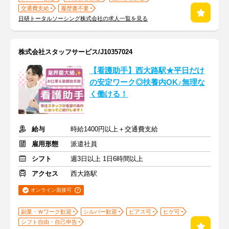
交通費支給
履歴書不要
日研トータルソーシング株式会社の求人一覧を見る
株式会社スタッフサービス/J10357024
【看護助手】西大路駅★平日だけ
の安定ワーク◎扶養内OK♪無理な
く働ける！
給与
時給1400円以上＋交通費支給
雇用形態
派遣社員
シフト
週3日以上 1日6時間以上
アクセス
西大路駅
オンライン面接可
副業・Ｗワーク歓迎
シルバー歓迎
ピアス可
ヒゲ可
シフト自由・自己申告