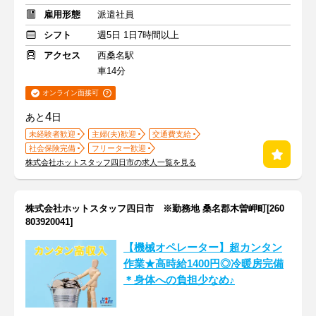
雇用形態
派遣社員
シフト
週5日 1日7時間以上
アクセス
西桑名駅
車14分
オンライン面接可
4
あと
日
未経験者歓迎
主婦(夫)歓迎
交通費支給
社会保険完備
フリーター歓迎
株式会社ホットスタッフ四日市の求人一覧を見る
株式会社ホットスタッフ四日市 ※勤務地 桑名郡木曽岬町[260
803920041]
【機械オペレーター】超カンタン
作業★高時給1400円◎冷暖房完備
＊身体への負担少なめ♪