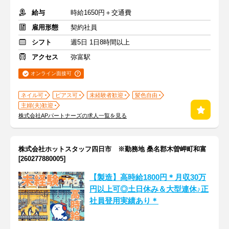
給与
時給1650円＋交通費
雇用形態
契約社員
シフト
週5日 1日8時間以上
アクセス
弥富駅
オンライン面接可
ネイル可
ピアス可
未経験者歓迎
髪色自由
主婦(夫)歓迎
株式会社APパートナーズの求人一覧を見る
株式会社ホットスタッフ四日市 ※勤務地 桑名郡木曽岬町和富
[260277880005]
【製造】高時給1800円＊月収30万
円以上可◎土日休み＆大型連休♪正
社員登用実績あり＊