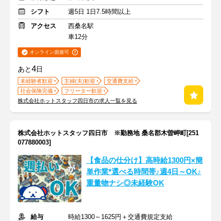
シフト
週5日 1日7.5時間以上
アクセス
西桑名駅
車12分
オンライン面接可
4
あと
日
未経験者歓迎
主婦(夫)歓迎
交通費支給
社会保険完備
フリーター歓迎
株式会社ホットスタッフ四日市の求人一覧を見る
株式会社ホットスタッフ四日市 ※勤務地 桑名郡木曽岬町[251
077880003]
【食品の仕分け】高時給1300円×簡
単作業*選べる時間帯♪週4日～OK♪
重量物ナシ◎未経験OK
給与
時給1300～1625円＋交通費規定支給