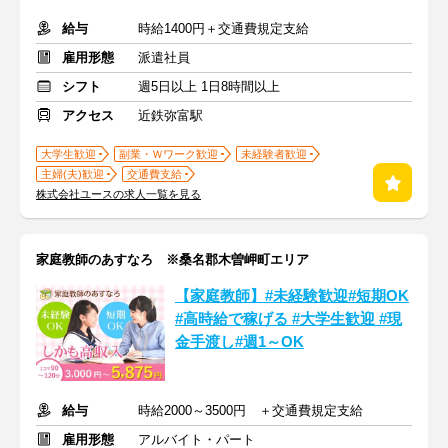
給与
時給1400円＋交通費規定支給
雇用形態
派遣社員
シフト
週5日以上 1日8時間以上
アクセス
近鉄弥富駅
大学生歓迎
副業・Ｗワーク歓迎
未経験者歓迎
主婦(夫)歓迎
交通費支給
株式会社ユースの求人一覧を見る
家庭教師のあすなろ ※桑名郡木曽岬町エリア
【家庭教師】#未経験歓迎#短期OK
#高時給で稼げる #大学生歓迎 #現
金手渡し#週1～OK
給与
時給2000～3500円 ＋交通費規定支給
雇用形態
アルバイト・パート