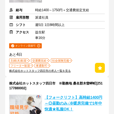
給与
時給1400～1750円＋交通費規定支給
雇用形態
派遣社員
シフト
週5日 1日8時間以上
アクセス
益生駅
車16分
オンライン面接可
4
あと
日
主婦(夫)歓迎
交通費支給
社会保険完備
フリーター歓迎
車通勤可
株式会社ホットスタッフ四日市の求人一覧を見る
株式会社ホットスタッフ四日市 ※勤務地 桑名郡木曽岬町[251
177880002]
【フォークリフト】高時給1400円
～◎昼勤のみ♪冷暖房完備で1年中
快適★私服OK！