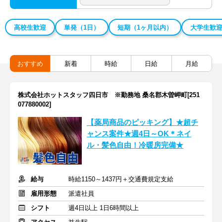
高校生歓迎
単発（1日）
短期（1ヶ月以内）
大学生歓
おすすめ
新着
時給
日給
月給
株式会社ホットスタッフ四日市 ※勤務地 桑名郡木曽岬町[251
077880002]
【薬局商品のピッキング】★超チ
ャンス案件★週4日～OK＊ネイ
ル・髪色自由！冷暖房完備★
給与
時給1150～1437円＋交通費規定支給
雇用形態
派遣社員
シフト
週4日以上 1日6時間以上