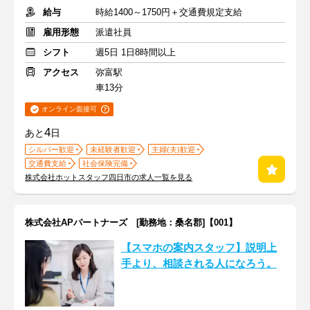
給与
時給1400～1750円＋交通費規定支給
雇用形態
派遣社員
シフト
週5日 1日8時間以上
アクセス
弥富駅
車13分
オンライン面接可
4
あと
日
シルバー歓迎
未経験者歓迎
主婦(夫)歓迎
交通費支給
社会保険完備
株式会社ホットスタッフ四日市の求人一覧を見る
株式会社APパートナーズ [勤務地：桑名郡]【001】
【スマホの案内スタッフ】説明上
手より、相談される人になろう。