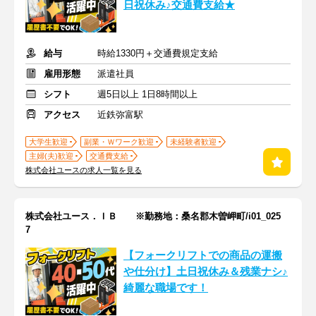
日祝休み♪交通費支給★
給与
時給1330円＋交通費規定支給
雇用形態
派遣社員
シフト
週5日以上 1日8時間以上
アクセス
近鉄弥富駅
大学生歓迎
副業・Ｗワーク歓迎
未経験者歓迎
主婦(夫)歓迎
交通費支給
株式会社ユースの求人一覧を見る
株式会社ユース．ＩＢ ※勤務地：桑名郡木曽岬町/i01_025
7
【フォークリフトでの商品の運搬
や仕分け】土日祝休み＆残業ナシ♪
綺麗な職場です！