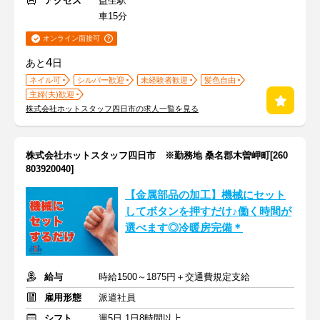
アクセス
益生駅
車15分
オンライン面接可
4
あと
日
ネイル可
シルバー歓迎
未経験者歓迎
髪色自由
主婦(夫)歓迎
株式会社ホットスタッフ四日市の求人一覧を見る
株式会社ホットスタッフ四日市 ※勤務地 桑名郡木曽岬町[260
803920040]
【金属部品の加工】機械にセット
してボタンを押すだけ♪働く時間が
選べます◎冷暖房完備＊
給与
時給1500～1875円＋交通費規定支給
雇用形態
派遣社員
シフト
週5日 1日8時間以上