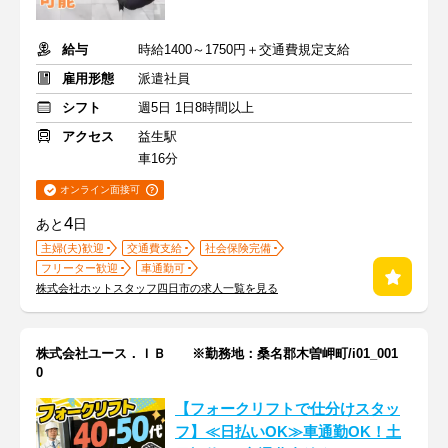
給与
時給1400～1750円＋交通費規定支給
雇用形態
派遣社員
シフト
週5日 1日8時間以上
アクセス
益生駅
車16分
オンライン面接可
4
あと
日
主婦(夫)歓迎
交通費支給
社会保険完備
フリーター歓迎
車通勤可
株式会社ホットスタッフ四日市の求人一覧を見る
株式会社ユース．ＩＢ ※勤務地：桑名郡木曽岬町/i01_001
0
【フォークリフトで仕分けスタッ
フ】≪日払いOK≫車通勤OK！土