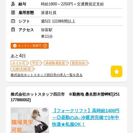
給与
時給1800～2250円＋交通費規定支給
雇用形態
派遣社員
シフト
週5日 1日8時間以上
アクセス
弥富駅
車11分
オンライン面接可
4
あと
日
ネイル可
平日
未経験者歓迎
髪色自由
主婦(夫)歓迎
株式会社ホットスタッフ四日市の求人一覧を見る
株式会社ホットスタッフ四日市 ※勤務地 桑名郡木曽岬町[251
177880002]
【フォークリフト】高時給1400円
～◎昼勤のみ♪冷暖房完備で1年中
快適★私服OK！