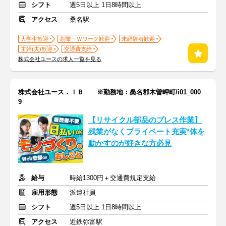
シフト
週5日以上 1日8時間以上
アクセス
桑名駅
大学生歓迎
副業・Ｗワーク歓迎
未経験者歓迎
主婦(夫)歓迎
交通費支給
株式会社ユースの求人一覧を見る
株式会社ユース．ＩＢ ※勤務地：桑名郡木曽岬町/i01_000
9
【リサイクル部品のプレス作業】
残業がなくプライベート充実*体を
動かすのが好きな方必見
給与
時給1300円＋交通費規定支給
雇用形態
派遣社員
シフト
週5日以上 1日8時間以上
アクセス
近鉄弥富駅