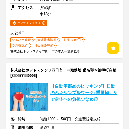
アクセス
弥富駅
車13分
オンライン面接可
4
あと
日
シルバー歓迎
未経験者歓迎
主婦(夫)歓迎
交通費支給
社会保険完備
株式会社ホットスタッフ四日市の求人一覧を見る
株式会社ホットスタッフ四日市 ※勤務地 桑名郡木曽岬町白鷺
[260677880008]
【自動車部品のピッキング】日勤
のみ☆シンプルワーク♪重量物ナシ
で身体への負担少なめ◎
給与
時給1200～1500円＋交通費規定支給
雇用形態
派遣社員