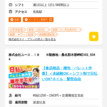
シフト
週1日以上 1日1.5時間以上
アクセス
長島駅
急募
オンライン面接可
大学生歓迎
単発（1日OK）
短期（1ヶ月以内OK）
副業・Ｗワーク歓迎
未経験者歓迎
株式会社マイ・プランの求人一覧を見る
株式会社ユース．ＩＢ ※勤務地：桑名郡木曽岬町/i01_034
4
【食品検品・梱包・パレット作
業】＜未経験OK＞シフト制で日払
いOK*ネイル・髪型自由
給与
時給1250～1563円＋交通費規定支給
雇用形態
派遣社員