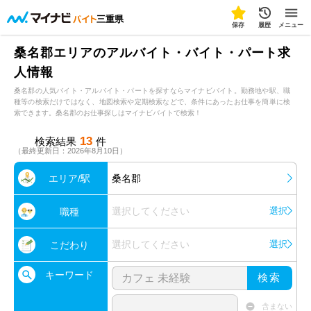
三重県
保存
履歴
メニュー
桑名郡エリアのアルバイト・バイト・パート求
人情報
桑名郡の人気バイト・アルバイト・パートを探すならマイナビバイト。勤務地や駅、職
種等の検索だけではなく、地図検索や定期検索などで、条件にあったお仕事を簡単に検
索できます。桑名郡のお仕事探しはマイナビバイトで検索！
13
検索結果
件
（最終更新日：2026年8月10日）
エリア/駅
桑名郡
選択してください
選択
職種
選択してください
選択
こだわり
キーワード
検索
含まない