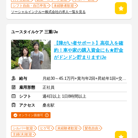
シフト自由・自己申告
未経験者歓迎
ソーシャルインクルー株式会社の求人一覧を見る
ユースタイルケア 三重/Je
【障がい者サポート】高収入を確
約！車や家の購入資金にも★貯金
がドンドン貯まります/Je
給与
月給30～45.1万円+賞与年2回+昇給年1回+交通費全額
雇用形態
正社員
シフト
週4日以上 1日8時間以上
アクセス
桑名駅
オンライン面接可
シルバー歓迎
ヒゲ可
未経験者歓迎
髪色自由
主婦(夫)歓迎