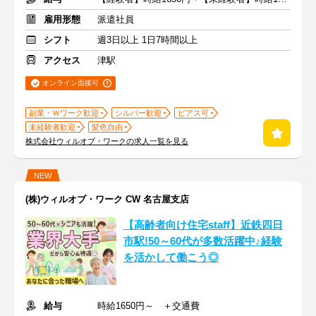
雇用形態
派遣社員
シフト
週3日以上 1日7時間以上
アクセス
津駅
オンライン面接可
副業・Ｗワーク歓迎
シルバー歓迎
ピアス可
未経験者歓迎
髪色自由
株式会社ウィルオブ・ワークの求人一覧を見る
NEW
(株)ウィルオブ・ワーク CW 名古屋支店
【高齢者向け住宅staff】近鉄四日
市駅!50～60代が多数活躍中♪経験
を活かして働こう◎
給与
時給1650円～ ＋交通費