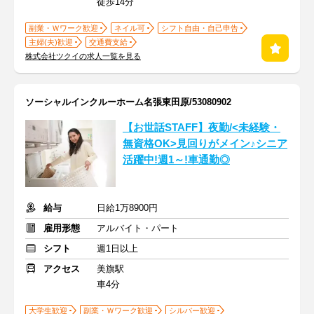
徒歩14分
副業・Ｗワーク歓迎
ネイル可
シフト自由・自己申告
主婦(夫)歓迎
交通費支給
株式会社ツクイの求人一覧を見る
ソーシャルインクルーホーム名張東田原/53080902
【お世話STAFF】夜勤/<未経験・
無資格OK>見回りがメイン♪シニア
活躍中!週1～!車通勤◎
給与
日給1万8900円
雇用形態
アルバイト・パート
シフト
週1日以上
アクセス
美旗駅
車4分
大学生歓迎
副業・Ｗワーク歓迎
シルバー歓迎