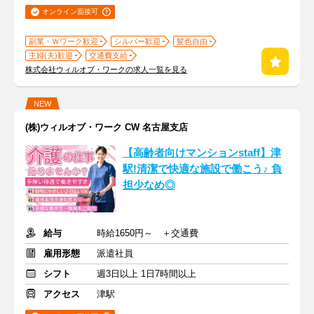
オンライン面接可
副業・Ｗワーク歓迎
シルバー歓迎
髪色自由
主婦(夫)歓迎
交通費支給
株式会社ウィルオブ・ワークの求人一覧を見る
NEW
(株)ウィルオブ・ワーク CW 名古屋支店
【高齢者向けマンションstaff】津
駅!清潔で快適な施設で働こう♪ 負
担少なめ◎
給与
時給1650円～ ＋交通費
雇用形態
派遣社員
シフト
週3日以上 1日7時間以上
アクセス
津駅