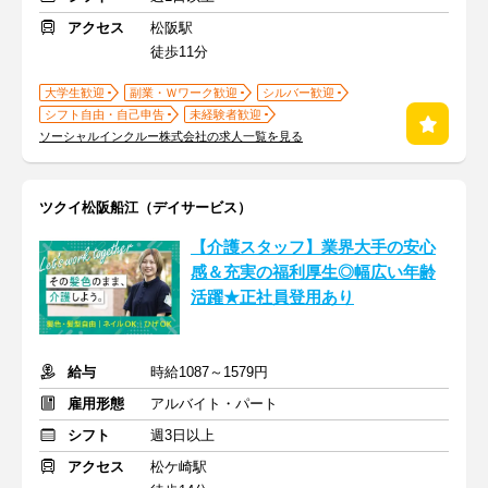
アクセス
松阪駅
徒歩11分
大学生歓迎
副業・Ｗワーク歓迎
シルバー歓迎
シフト自由・自己申告
未経験者歓迎
ソーシャルインクルー株式会社の求人一覧を見る
ツクイ松阪船江（デイサービス）
【介護スタッフ】業界大手の安心
感＆充実の福利厚生◎幅広い年齢
活躍★正社員登用あり
給与
時給1087～1579円
雇用形態
アルバイト・パート
シフト
週3日以上
アクセス
松ケ崎駅