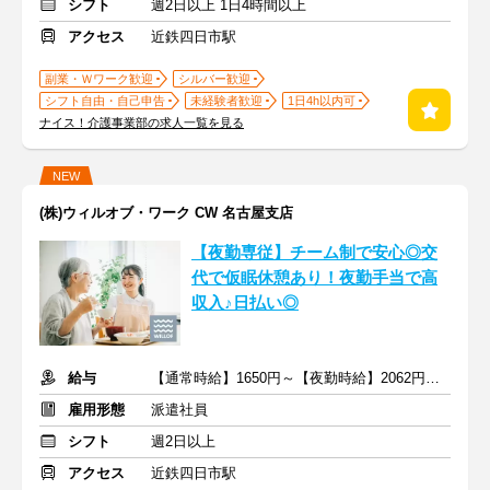
シフト
週2日以上 1日4時間以上
アクセス
近鉄四日市駅
副業・Ｗワーク歓迎
シルバー歓迎
シフト自由・自己申告
未経験者歓迎
1日4h以内可
ナイス！介護事業部の求人一覧を見る
NEW
(株)ウィルオブ・ワーク CW 名古屋支店
【夜勤専従】チーム制で安心◎交
代で仮眠休憩あり！夜勤手当で高
収入♪日払い◎
給与
【通常時給】1650円～【夜勤時給】2062円～ ＋交通費
雇用形態
派遣社員
シフト
週2日以上
アクセス
近鉄四日市駅