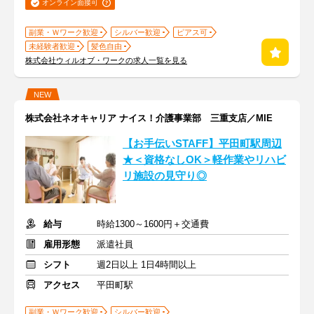
オンライン面接可
副業・Ｗワーク歓迎
シルバー歓迎
ピアス可
未経験者歓迎
髪色自由
株式会社ウィルオブ・ワークの求人一覧を見る
NEW
株式会社ネオキャリア ナイス！介護事業部 三重支店／MIE
【お手伝いSTAFF】平田町駅周辺
★＜資格なしOK＞軽作業やリハビ
リ施設の見守り◎
給与
時給1300～1600円＋交通費
雇用形態
派遣社員
シフト
週2日以上 1日4時間以上
アクセス
平田町駅
副業・Ｗワーク歓迎
シルバー歓迎