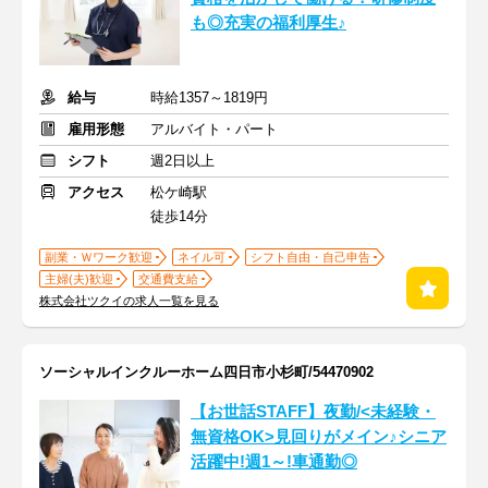
も◎充実の福利厚生♪
給与
時給1357～1819円
雇用形態
アルバイト・パート
シフト
週2日以上
アクセス
松ケ崎駅
徒歩14分
副業・Ｗワーク歓迎
ネイル可
シフト自由・自己申告
主婦(夫)歓迎
交通費支給
株式会社ツクイの求人一覧を見る
ソーシャルインクルーホーム四日市小杉町/54470902
【お世話STAFF】夜勤/<未経験・
無資格OK>見回りがメイン♪シニア
活躍中!週1～!車通勤◎