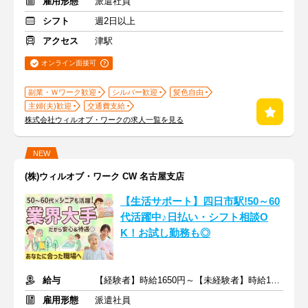
雇用形態
派遣社員
シフト
週2日以上
アクセス
津駅
オンライン面接可
副業・Ｗワーク歓迎
シルバー歓迎
髪色自由
主婦(夫)歓迎
交通費支給
株式会社ウィルオブ・ワークの求人一覧を見る
NEW
(株)ウィルオブ・ワーク CW 名古屋支店
【生活サポート】四日市駅!50～60
代活躍中♪日払い・シフト相談O
K！お試し勤務も◎
給与
【経験者】時給1650円～【未経験者】時給1500円～ ＋交通費
雇用形態
派遣社員