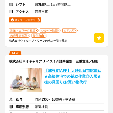
シフト
週3日以上 1日7時間以上
アクセス
四日市駅
オンライン面接可
副業・Ｗワーク歓迎
シルバー歓迎
ピアス可
未経験者歓迎
髪色自由
株式会社ウィルオブ・ワークの求人一覧を見る
NEW
株式会社ネオキャリア ナイス！介護事業部 三重支店／MIE
【施設STAFF】近鉄四日市駅周辺
★高級住宅での補助作業◎入居者
様の見回り/お買い物代行
給与
時給1300～1600円＋交通費
雇用形態
派遣社員