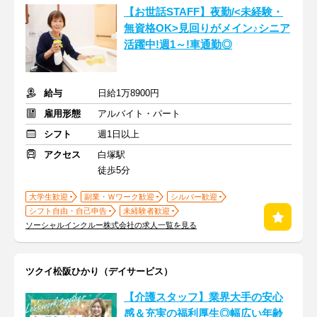
【お世話STAFF】夜勤/<未経験・
無資格OK>見回りがメイン♪シニア
活躍中!週1～!車通勤◎
給与
日給1万8900円
雇用形態
アルバイト・パート
シフト
週1日以上
アクセス
白塚駅
徒歩5分
大学生歓迎
副業・Ｗワーク歓迎
シルバー歓迎
シフト自由・自己申告
未経験者歓迎
ソーシャルインクルー株式会社の求人一覧を見る
ツクイ松阪ひかり（デイサービス）
【介護スタッフ】業界大手の安心
感＆充実の福利厚生◎幅広い年齢