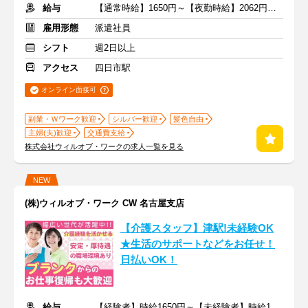
給与
【通常時給】1650円～【夜勤時給】2062円～ ＋交通費
雇用形態
派遣社員
シフト
週2日以上
アクセス
四日市駅
オンライン面接可
副業・Ｗワーク歓迎
シルバー歓迎
髪色自由
主婦(夫)歓迎
交通費支給
株式会社ウィルオブ・ワークの求人一覧を見る
NEW
(株)ウィルオブ・ワーク CW 名古屋支店
【介護スタッフ】津駅!未経験OK
★生活のサポートなどをお任せ！
日払いOK！
給与
【経験者】時給1650円～【未経験者】時給1500円～ ＋交通費