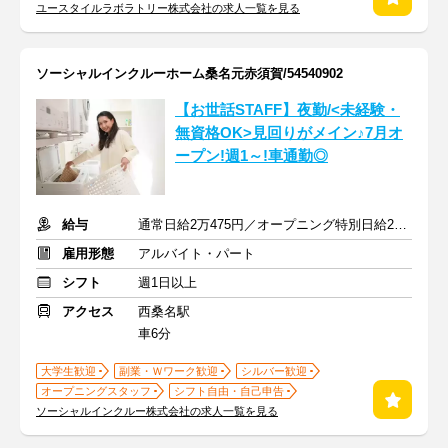
ユースタイルラボラトリー株式会社の求人一覧を見る
ソーシャルインクルーホーム桑名元赤須賀/54540902
【お世話STAFF】夜勤/<未経験・
無資格OK>見回りがメイン♪7月オ
ープン!週1～!車通勤◎
給与
通常日給2万475円／オープニング特別日給2万2050円(7～9月末)
雇用形態
アルバイト・パート
シフト
週1日以上
アクセス
西桑名駅
車6分
大学生歓迎
副業・Ｗワーク歓迎
シルバー歓迎
オープニングスタッフ
シフト自由・自己申告
ソーシャルインクルー株式会社の求人一覧を見る