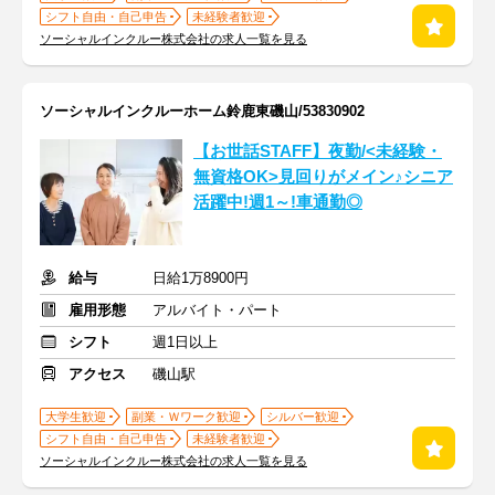
シフト自由・自己申告
未経験者歓迎
ソーシャルインクルー株式会社の求人一覧を見る
ソーシャルインクルーホーム鈴鹿東磯山/53830902
【お世話STAFF】夜勤/<未経験・
無資格OK>見回りがメイン♪シニア
活躍中!週1～!車通勤◎
給与
日給1万8900円
雇用形態
アルバイト・パート
シフト
週1日以上
アクセス
磯山駅
大学生歓迎
副業・Ｗワーク歓迎
シルバー歓迎
シフト自由・自己申告
未経験者歓迎
ソーシャルインクルー株式会社の求人一覧を見る