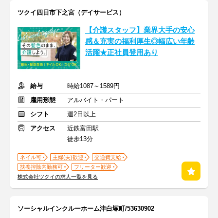
ツクイ四日市下之宮（デイサービス）
【介護スタッフ】業界大手の安心
感＆充実の福利厚生◎幅広い年齢
活躍★正社員登用あり
給与
時給1087～1589円
雇用形態
アルバイト・パート
シフト
週2日以上
アクセス
近鉄富田駅
徒歩13分
ネイル可
主婦(夫)歓迎
交通費支給
扶養控除内勤務可
フリーター歓迎
株式会社ツクイの求人一覧を見る
ソーシャルインクルーホーム津白塚町/53630902