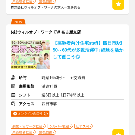
未経験者歓迎
髪色自由
株式会社ウィルオブ・ワークの求人一覧を見る
NEW
(株)ウィルオブ・ワーク CW 名古屋支店
【高齢者向け住宅staff】四日市駅!
50～60代が多数活躍中♪経験を活か
して働こう◎
給与
時給1650円～ ＋交通費
雇用形態
派遣社員
シフト
週3日以上 1日7時間以上
アクセス
四日市駅
オンライン面接可
副業・Ｗワーク歓迎
シルバー歓迎
ピアス可
未経験者歓迎
髪色自由