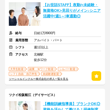
【お世話STAFF】夜勤/<未経験・
無資格OK>見回りがメイン♪シニア
活躍中!週1～!車通勤◎
給与
日給1万8900円
雇用形態
アルバイト・パート
シフト
週1日以上
アクセス
北楠駅
徒歩12分
大学生歓迎
副業・Ｗワーク歓迎
シルバー歓迎
シフト自由・自己申告
未経験者歓迎
ソーシャルインクルー株式会社の求人一覧を見る
ツクイ松阪船江（デイサービス）
【機能訓練指導員】ブランクOK◎
資格を活かして働ける！研修制度