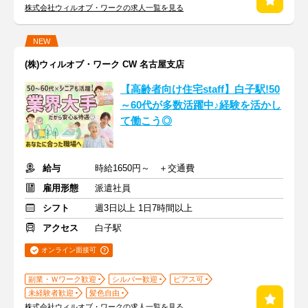
株式会社ウィルオブ・ワークの求人一覧を見る
NEW
(株)ウィルオブ・ワーク CW 名古屋支店
【高齢者向け住宅staff】白子駅!50
～60代が多数活躍中♪経験を活かし
て働こう◎
給与
時給1650円～ ＋交通費
雇用形態
派遣社員
シフト
週3日以上 1日7時間以上
アクセス
白子駅
オンライン面接可
副業・Ｗワーク歓迎
シルバー歓迎
ピアス可
未経験者歓迎
髪色自由
株式会社ウィルオブ・ワークの求人一覧を見る