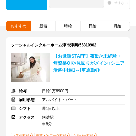
含まない
おすすめ
新着
時給
日給
月給
ソーシャルインクルーホーム津市津興/53810902
【お世話STAFF】夜勤/<未経験・
無資格OK>見回りがメイン♪シニア
活躍中!週1～!車通勤◎
給与
日給1万8900円
雇用形態
アルバイト・パート
シフト
週1日以上
アクセス
阿漕駅
車8分
大学生歓迎
副業・Ｗワーク歓迎
シルバー歓迎