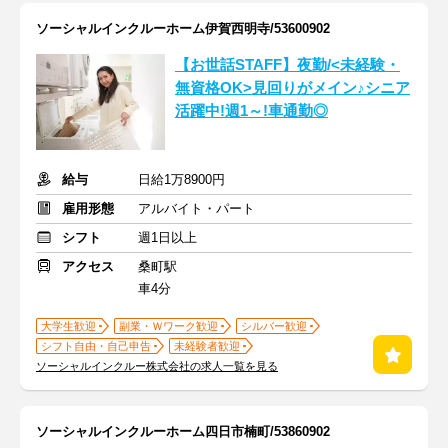
ソーシャルインクルーホーム伊賀西明寺/53600902
【お世話STAFF】夜勤/<未経験・
無資格OK>見回りがメイン♪シニア
活躍中!週1～!車通勤◎
給与
日給1万8900円
雇用形態
アルバイト・パート
シフト
週1日以上
アクセス
桑町駅
車4分
大学生歓迎
副業・Ｗワーク歓迎
シルバー歓迎
シフト自由・自己申告
未経験者歓迎
ソーシャルインクルー株式会社の求人一覧を見る
ソーシャルインクルーホーム四日市楠町/53860902