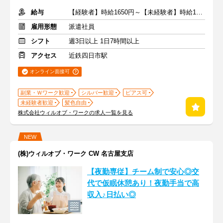
給与
【経験者】時給1650円～【未経験者】時給1500円～ ＋交通費
雇用形態
派遣社員
シフト
週3日以上 1日7時間以上
アクセス
近鉄四日市駅
オンライン面接可
副業・Ｗワーク歓迎
シルバー歓迎
ピアス可
未経験者歓迎
髪色自由
株式会社ウィルオブ・ワークの求人一覧を見る
NEW
(株)ウィルオブ・ワーク CW 名古屋支店
【夜勤専従】チーム制で安心◎交
代で仮眠休憩あり！夜勤手当で高
収入♪日払い◎