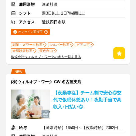
雇用形態
派遣社員
シフト
週3日以上 1日7時間以上
アクセス
近鉄四日市駅
オンライン面接可
副業・Ｗワーク歓迎
シルバー歓迎
ピアス可
未経験者歓迎
髪色自由
株式会社ウィルオブ・ワークの求人一覧を見る
NEW
(株)ウィルオブ・ワーク CW 名古屋支店
【夜勤専従】チーム制で安心◎交
代で仮眠休憩あり！夜勤手当で高
収入♪日払い◎
給与
【通常時給】1650円～【夜勤時給】2062円～ ＋交通費