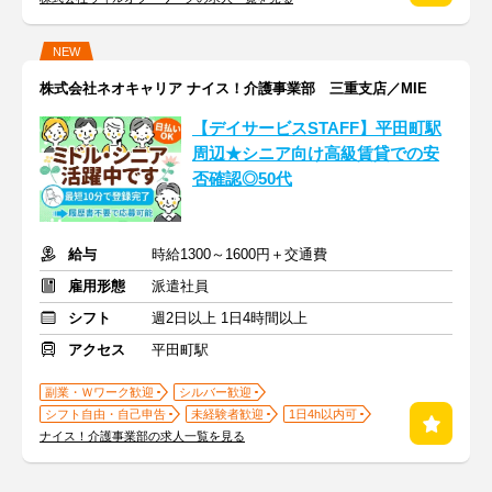
NEW
株式会社ネオキャリア ナイス！介護事業部 三重支店／MIE
【デイサービスSTAFF】平田町駅
周辺★シニア向け高級賃貸での安
否確認◎50代
給与
時給1300～1600円＋交通費
雇用形態
派遣社員
シフト
週2日以上 1日4時間以上
アクセス
平田町駅
副業・Ｗワーク歓迎
シルバー歓迎
シフト自由・自己申告
未経験者歓迎
1日4h以内可
ナイス！介護事業部の求人一覧を見る