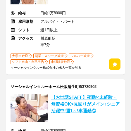
給与
日給1万8900円
雇用形態
アルバイト・パート
シフト
週1日以上
アクセス
川原町駅
車7分
大学生歓迎
副業・Ｗワーク歓迎
シルバー歓迎
シフト自由・自己申告
未経験者歓迎
ソーシャルインクルー株式会社の求人一覧を見る
ソーシャルインクルーホーム松阪清生町/53720902
【お世話STAFF】夜勤/<未経験・
無資格OK>見回りがメイン♪シニア
活躍中!週1～!車通勤◎
給与
日給1万8900円