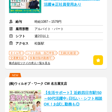
活躍★正社員登用あり
給与
時給1087～1579円
雇用形態
アルバイト・パート
シフト
週2日以上
アクセス
松阪駅
ネイル可
シフト自由・自己申告
主婦(夫)歓迎
交通費支給
扶養控除内勤務可
株式会社ツクイの求人一覧を見る
NEW
(株)ウィルオブ・ワーク CW 名古屋支店
【生活サポート】近鉄四日市駅!50
～60代活躍中♪日払い・シフト相談
OK！お試し勤務も◎