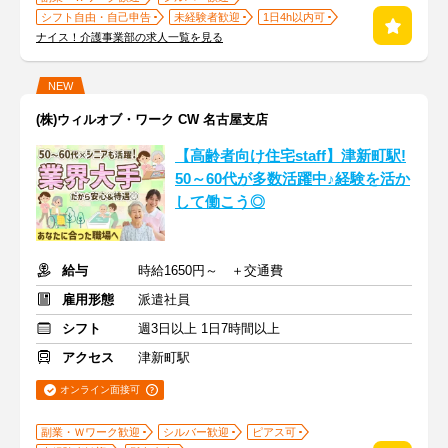
シフト自由・自己申告
未経験者歓迎
1日4h以内可
ナイス！介護事業部の求人一覧を見る
NEW
(株)ウィルオブ・ワーク CW 名古屋支店
【高齢者向け住宅staff】津新町駅!
50～60代が多数活躍中♪経験を活か
して働こう◎
給与
時給1650円～ ＋交通費
雇用形態
派遣社員
シフト
週3日以上 1日7時間以上
アクセス
津新町駅
オンライン面接可
副業・Ｗワーク歓迎
シルバー歓迎
ピアス可