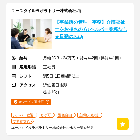
ユースタイルラボラトリー株式会社/Jj
【事業所の管理・事務】介護福祉
士をお持ちの方♪ヘルパー業務なし
★日勤のみ/Jj
給与
月給25.3～34万円＋賞与年2回+昇給年1回+交通費全額支給
雇用形態
正社員
シフト
週5日 1日8時間以上
アクセス
近鉄四日市駅
徒歩15分
オンライン面接可
シルバー歓迎
ヒゲ可
髪色自由
主婦(夫)歓迎
交通費支給
ユースタイルラボラトリー株式会社の求人一覧を見る