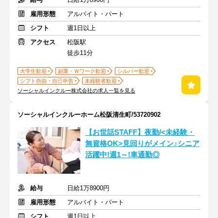
雇用形態
アルバイト・パート
シフト
週1日以上
アクセス
松阪駅
徒歩11分
大学生歓迎
副業・Ｗワーク歓迎
シルバー歓迎
シフト自由・自己申告
未経験者歓迎
ソーシャルインクルー株式会社の求人一覧を見る
ソーシャルインクルーホーム松阪清生町/53720902
【お世話STAFF】夜勤/<未経験・
無資格OK>見回りがメイン♪シニア
活躍中!週1～!車通勤◎
給与
日給1万8900円
雇用形態
アルバイト・パート
シフト
週1日以上