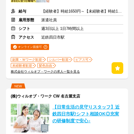
給与
【経験者】時給1650円～【未経験者】時給1500円～ ＋交通費
雇用形態
派遣社員
シフト
週3日以上 1日7時間以上
アクセス
近鉄四日市駅
オンライン面接可
副業・Ｗワーク歓迎
シルバー歓迎
ピアス可
未経験者歓迎
髪色自由
株式会社ウィルオブ・ワークの求人一覧を見る
NEW
(株)ウィルオブ・ワーク CW 名古屋支店
【日常生活の見守りスタッフ】近
鉄四日市駅!シフト相談OK◎充実
の研修制度で安心♪