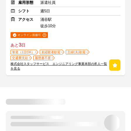
雇用形態
派遣社員
シフト
週5日
アクセス
涌谷駅
徒歩10分
オンライン面接可
3
あと
日
単発（1日OK）
未経験者歓迎
主婦(夫)歓迎
交通費支給
履歴書不要
株式会社スタッフサービス エンジニアリング事業本部の求人一覧
を見る