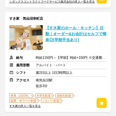
シダックスコントラクトフードサービス株式会社の求人一覧を見る
すき家 気仙沼幸町店
【すき家のホール・キッチン】日
勤｜オーダー&お会計はセルフで簡
単◎[早朝手当あり]
給与
時給1150円～【早朝】時給+150円 ※交通費支給
雇用形態
アルバイト・パート
シフト
週2日以上 1日2時間以上
アクセス
南気仙沼駅
徒歩3分
単発（1日OK）
大学生歓迎
高校生歓迎
副業・Ｗワーク歓迎
シルバー歓迎
すき家の求人一覧を見る