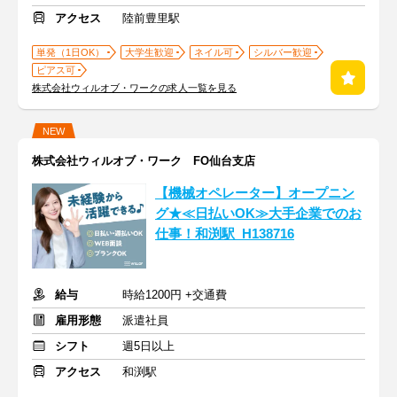
アクセス
陸前豊里駅
単発（1日OK）
大学生歓迎
ネイル可
シルバー歓迎
ピアス可
株式会社ウィルオブ・ワークの求人一覧を見る
NEW
株式会社ウィルオブ・ワーク FO仙台支店
【機械オペレーター】オープニン
グ★≪日払いOK≫大手企業でのお
仕事！和渕駅_H138716
給与
時給1200円 +交通費
雇用形態
派遣社員
シフト
週5日以上
アクセス
和渕駅