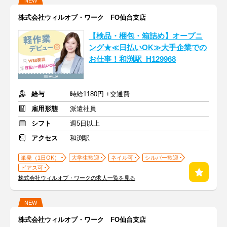
NEW
株式会社ウィルオブ・ワーク FO仙台支店
【検品・梱包・箱詰め】オープニ
ング★≪日払いOK≫大手企業での
お仕事！和渕駅_H129968
給与
時給1180円 +交通費
雇用形態
派遣社員
シフト
週5日以上
アクセス
和渕駅
単発（1日OK）
大学生歓迎
ネイル可
シルバー歓迎
ピアス可
株式会社ウィルオブ・ワークの求人一覧を見る
NEW
株式会社ウィルオブ・ワーク FO仙台支店