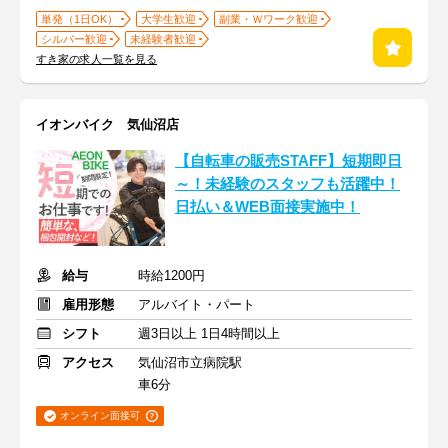
単発（1日OK）
大学生歓迎
副業・Ｗワーク歓迎
シルバー歓迎
未経験者歓迎
すき家の求人一覧を見る
イオンバイク 気仙沼店
【自転車の販売STAFF】短期即日
～！未経験のスタッフも活躍中！
日払い＆WEB面接実施中！
給与
時給1200円
雇用形態
アルバイト・パート
シフト
週3日以上 1日4時間以上
アクセス
気仙沼市立病院駅
車6分
オンライン面接可