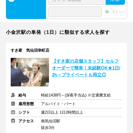
含まない
小金沢駅の単発（1日）に類似する求人を探す
すき家 気仙沼幸町店
【すき家の店舗スタッフ】セルフ
オーダーで簡単！未経験OK★1日/
2h～プライベートも両立◎
給与
時給1438円～(深夜手当込) ※交通費支給
雇用形態
アルバイト・パート
シフト
週2日以上 1日2時間以上
アクセス
南気仙沼駅
徒歩3分