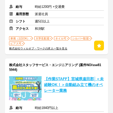
給与
時給1200円 +交通費
雇用形態
派遣社員
シフト
週5日以上
アクセス
和渕駅
単発（1日OK）
大学生歓迎
ネイル可
シルバー歓迎
ピアス可
株式会社ウィルオブ・ワークの求人一覧を見る
株式会社スタッフサービス・エンジニアリング (案件NO/sse81
5944)
【作業STAFF】宮城県遠田郡│＜未
経験OK！＞自動組み立て機のオペ
レーター業務
給与
時給1840円以上