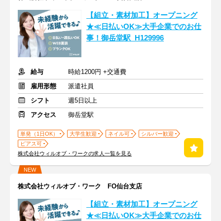
【組立・素材加工】オープニング
★≪日払いOK≫大手企業でのお仕
事！御岳堂駅_H129996
給与
時給1200円 +交通費
雇用形態
派遣社員
シフト
週5日以上
アクセス
御岳堂駅
単発（1日OK）
大学生歓迎
ネイル可
シルバー歓迎
ピアス可
株式会社ウィルオブ・ワークの求人一覧を見る
NEW
株式会社ウィルオブ・ワーク FO仙台支店
【組立・素材加工】オープニング
★≪日払いOK≫大手企業でのお仕