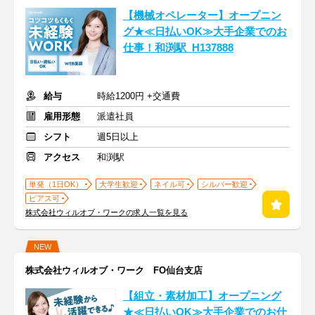
【機械オペレーター】オープニン
グ★≪日払いOK≫大手企業でのお
仕事！和渕駅_H137888
給与
時給1200円 +交通費
雇用形態
派遣社員
シフト
週5日以上
アクセス
和渕駅
単発（1日OK）
大学生歓迎
ネイル可
シルバー歓迎
ピアス可
株式会社ウィルオブ・ワークの求人一覧を見る
NEW
株式会社ウィルオブ・ワーク FO仙台支店
【組立・素材加工】オープニング
★≪日払いOK≫大手企業でのお仕