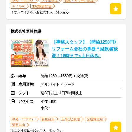
単発（1日OK）
大学生歓迎
副業・Ｗワーク歓迎
ネイル可
未経験者歓迎
イオンバイク株式会社の求人一覧を見る
株式会社垣﨑住設
【事務スタッフ】《時給1250円》
リフォーム会社の事務＊経験者歓
迎！16時まで×土日休み♪
給与
時給1250～1550円＋交通費
雇用形態
アルバイト・パート
シフト
週3日以上 1日7時間以上
アクセス
小牛田駅
車5分
単発（1日OK）
髪色自由
主婦(夫)歓迎
交通費支給
髪型自由
株式会社垣﨑住設の求人一覧を見る