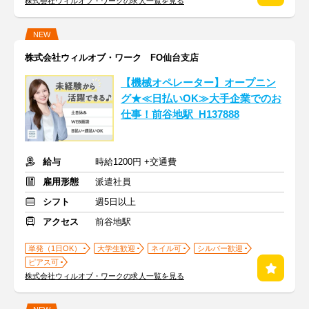
株式会社ウィルオブ・ワークの求人一覧を見る
NEW
株式会社ウィルオブ・ワーク FO仙台支店
【機械オペレーター】オープニン
グ★≪日払いOK≫大手企業でのお
仕事！前谷地駅_H137888
給与
時給1200円 +交通費
雇用形態
派遣社員
シフト
週5日以上
アクセス
前谷地駅
単発（1日OK）
大学生歓迎
ネイル可
シルバー歓迎
ピアス可
株式会社ウィルオブ・ワークの求人一覧を見る