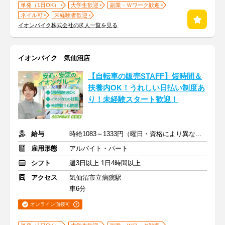
単発（1日OK）
大学生歓迎
副業・Ｗワーク歓迎
ネイル可
未経験者歓迎
イオンバイク株式会社の求人一覧を見る
イオンバイク 気仙沼店
【自転車の販売STAFF】短時間＆
扶養内OK！うれしい日払い制度あ
り！未経験スタート歓迎！
給与
時給1083～1333円（曜日・資格により異なる）
雇用形態
アルバイト・パート
シフト
週3日以上 1日4時間以上
アクセス
気仙沼市立病院駅
車6分
オンライン面接可