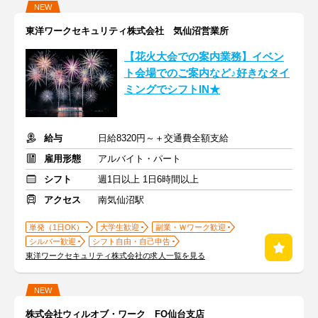
NEW
東洋ワークセキュリティ株式会社 気仙沼営業所
【花火大会での案内業務】イベン
ト会場でのご案内など♪好きなタイ
ミングでシフトIN★
給与
日給8320円～＋交通費全額支給
雇用形態
アルバイト・パート
シフト
週1日以上 1日6時間以上
アクセス
南気仙沼駅
単発（1日OK）
大学生歓迎
副業・Ｗワーク歓迎
シルバー歓迎
シフト自由・自己申告
東洋ワークセキュリティ株式会社の求人一覧を見る
NEW
株式会社ウィルオブ・ワーク FO仙台支店