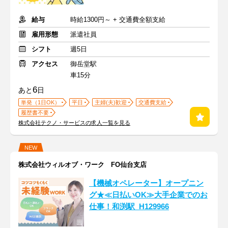
給与
時給1300円～ + 交通費全額支給
雇用形態
派遣社員
シフト
週5日
アクセス
御岳堂駅
車15分
6
あと
日
単発（1日OK）
平日
主婦(夫)歓迎
交通費支給
履歴書不要
株式会社テクノ・サービスの求人一覧を見る
NEW
株式会社ウィルオブ・ワーク FO仙台支店
【機械オペレーター】オープニン
グ★≪日払いOK≫大手企業でのお
仕事！和渕駅_H129966