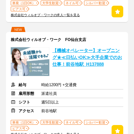
単発（1日OK）
大学生歓迎
ネイル可
シルバー歓迎
ピアス可
株式会社ウィルオブ・ワークの求人一覧を見る
NEW
株式会社ウィルオブ・ワーク FO仙台支店
【機械オペレーター】オープニン
グ★≪日払いOK≫大手企業でのお
仕事！前谷地駅_H137888
給与
時給1200円 +交通費
雇用形態
派遣社員
シフト
週5日以上
アクセス
前谷地駅
単発（1日OK）
大学生歓迎
ネイル可
シルバー歓迎
ピアス可