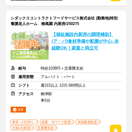
シダックスコントラクトフードサービス株式会社 (勤務地)特別
養護老人ホーム 柳風園 内厨房/250275
【福祉施設内厨房の調理補助】
(ア・パ)食材準備や配膳が中心♪未
経験OK！家庭と両立可
給与
時給1038円＋交通費支給
雇用形態
アルバイト・パート
シフト
週2日以上 1日5.5時間以上
アクセス
柳津駅
車5分
急募
単発（1日OK）
副業・Ｗワーク歓迎
未経験者歓迎
主婦(夫)歓迎
交通費支給