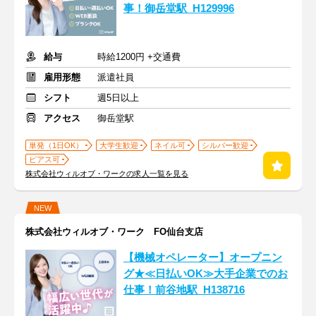
事！御岳堂駅_H129996
給与
時給1200円 +交通費
雇用形態
派遣社員
シフト
週5日以上
アクセス
御岳堂駅
単発（1日OK）
大学生歓迎
ネイル可
シルバー歓迎
ピアス可
株式会社ウィルオブ・ワークの求人一覧を見る
NEW
株式会社ウィルオブ・ワーク FO仙台支店
【機械オペレーター】オープニン
グ★≪日払いOK≫大手企業でのお
仕事！前谷地駅_H138716