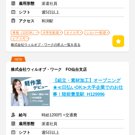
雇用形態
派遣社員
シフト
週5日以上
アクセス
和渕駅
単発（1日OK）
大学生歓迎
ネイル可
シルバー歓迎
ピアス可
株式会社ウィルオブ・ワークの求人一覧を見る
NEW
株式会社ウィルオブ・ワーク FO仙台支店
【組立・素材加工】オープニング
★≪日払いOK≫大手企業でのお仕
事！陸前豊里駅_H129996
給与
時給1200円 +交通費
雇用形態
派遣社員
シフト
週5日以上