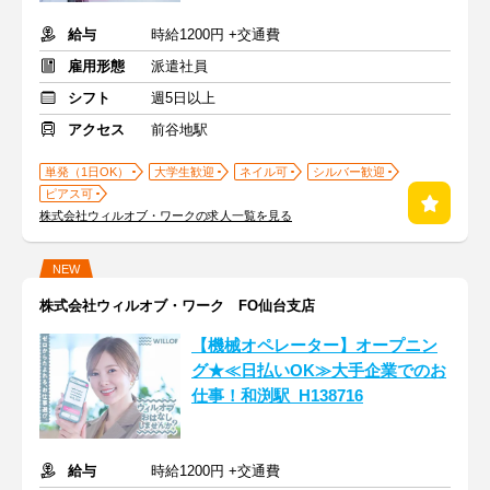
給与
時給1200円 +交通費
雇用形態
派遣社員
シフト
週5日以上
アクセス
前谷地駅
単発（1日OK）
大学生歓迎
ネイル可
シルバー歓迎
ピアス可
株式会社ウィルオブ・ワークの求人一覧を見る
NEW
株式会社ウィルオブ・ワーク FO仙台支店
【機械オペレーター】オープニン
グ★≪日払いOK≫大手企業でのお
仕事！和渕駅_H138716
給与
時給1200円 +交通費