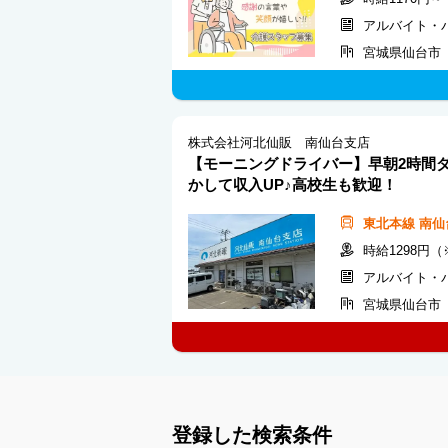
アルバイト・
宮城県仙台市
株式会社河北仙販 南仙台支店
【モーニングドライバー】早朝2時間
かして収入UP♪高校生も歓迎！
東北本線
南仙
時給1298円
アルバイト・
宮城県仙台市
登録した検索条件