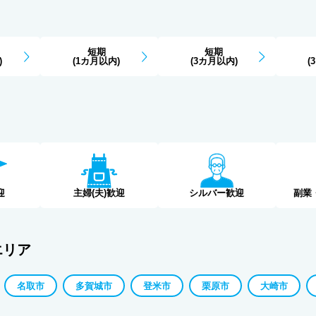
短期
短期
)
(1カ月以内)
(3カ月以内)
(
迎
主婦(夫)歓迎
シルバー歓迎
副業
エリア
名取市
多賀城市
登米市
栗原市
大崎市