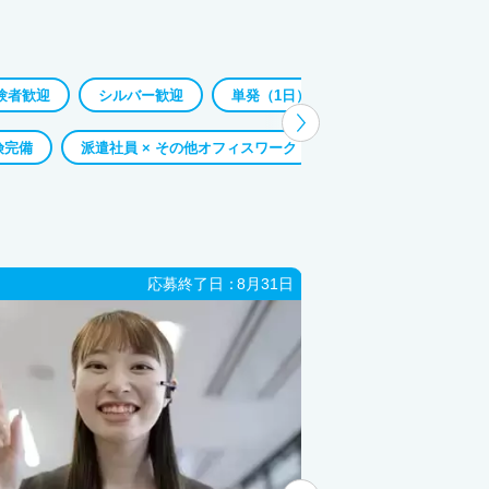
験者歓迎
シルバー歓迎
単発（1日）
短期（1ヶ月以内）
険完備
派遣社員 × その他オフィスワーク
派遣社員 × 事務・デ
応募終了日：
8月31日