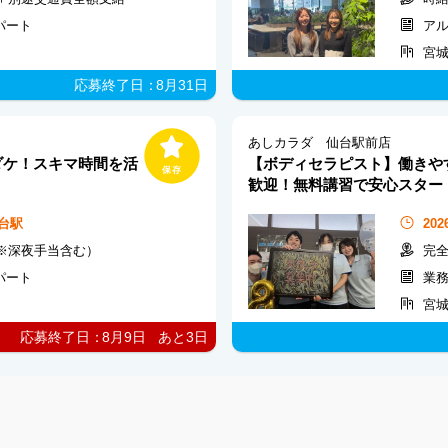
パート
ア
宮
応募終了日：
8月31日
あしカラダ 仙台駅前店
ダケ！スキマ時間を活
【ボディセラピスト】働きや
歓迎！無料講習で安心スター
台駅
20
（※深夜手当含む）
完全
パート
業
宮
応募終了日：
8月9日
あと
3
日