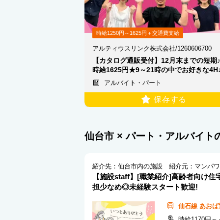
時給1250円～1625円＋交通費支給
アルティウスリンク株式会社/1260606700
【カタログ通販受付】12月末までの短期
時給1625円★9～21時の中でお好きな4H
アルバイト・パート
保存する
仙台市 × パート・アルバイト
【施設staff】[職業紹介]高齢者向け
担少なめ◎未経験スタート歓迎!
仙石線
あおば
時給1170円