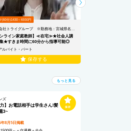
(60分)1430～6930円
時給1080円以上＋交通費
株式会社トライグループ ※勤務地：宮城県名取市
ガスト 富谷大清水店＜0
ンライン家庭教師】≪在宅≫★社会人講
【キッチン】時給UP
集★すきま時間に60分から指導可能◎
上手に！髪色自由
アルバイト・パート
アルバイト・パー
保存する
もっと見る
ンズ
力】お電話相手は学生さん!髪
3~
26年8月5日掲載
1500円～＋交通費＋歩合