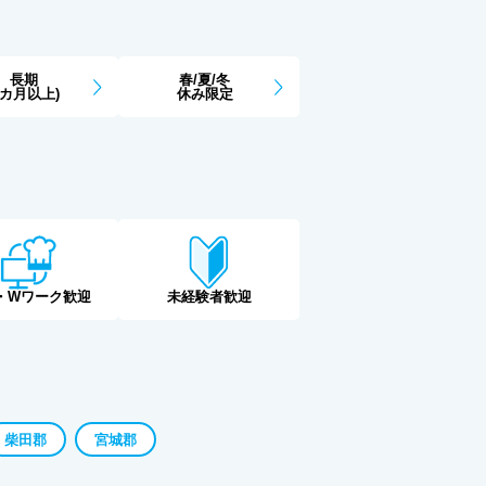
長期
春/夏/冬
3カ月以上)
休み限定
・Wワーク歓迎
未経験者歓迎
柴田郡
宮城郡