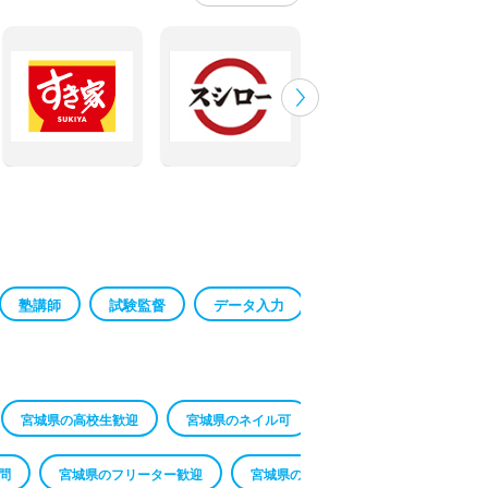
塾講師
試験監督
データ入力
コールセンター
宮城県の高校生歓迎
宮城県のネイル可
宮城県の髪色自由
問
宮城県のフリーター歓迎
宮城県の主婦(夫)歓迎
宮城県の