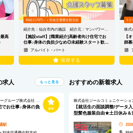
時給1170円～＋別途交通費全額支給
1コマ
紹介先：仙台市内の施設 紹介元：マンパワーグループ株式会社 仙台支店/912534SS
♪最高
【施設staff】[職業紹介]高齢者向け住宅でお
【オ
♪
仕事♪身体の負担少なめ◎未経験スタート歓
師募
迎!
アルバイト・パート
保存する
の求人
おすすめの新着求人
もっと見る
紹介先：仙台市内の施設 紹介元：マンパワーグループ株式会社 仙台支店/912534SS
株式会社ジールコミュニケーショ
住宅でお仕事♪身体の負
【就活生の面談調整/データ入
型髪色服装自由★土日休み＆週
通駅
20
～＋別途交通費全額支給
時給