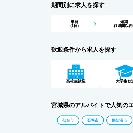
期間別に求人を探す
単発
短期
(1日)
(1週間以内
歓迎条件から求人を探す
高校生歓迎
大学生歓
宮城県のアルバイトで人気の
仙台市
石巻市
気仙沼市