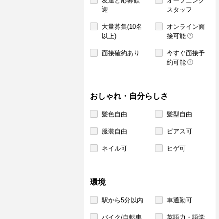
友達と応募歓
オープニング
迎
スタッフ
大量募集(10名
オンライン面
以上)
接可能
面接確約あり
今すぐ面接予
約可能
おしゃれ・自分らしさ
髪色自由
髪型自由
服装自由
ピアス可
ネイル可
ヒゲ可
環境
駅から5分以内
車通勤可
バイク/自転車
英語力・語学