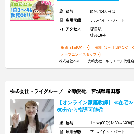
給与
時給 1200円以上
雇用形態
アルバイト・パート
アクセス
塚目駅
徒歩18分
単発（1日OK）
短期（1ヶ月以内OK）
オープニングスタッフ
株式会社ベルコ 大崎支社 ルミエール代理
株式会社トライグループ ※勤務地：宮城県遠田郡
【オンライン家庭教師】≪在宅≫
60分から指導可能◎
給与
1コマ(60分)1430～6930
雇用形態
アルバイト・パート