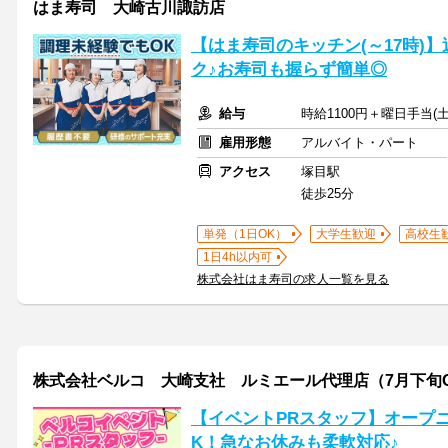
はま寿司 大崎古川諏訪店
【はま寿司のキッチン(～17時)】
ク♪お寿司も握らず簡単◎
給与
時給1100円＋曜日手当(土
雇用形態
アルバイト・パート
アクセス
塚目駅
徒歩25分
単発（1日OK）
大学生歓迎
高校生
1日4h以内可
株式会社はま寿司の求人一覧を見る
株式会社ベルコ 大崎支社 ルミエール代理店（7月下旬O
【イベントPRスタッフ】オープニ
K！急なお休みも柔軟対応♪