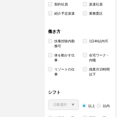
契約社員
派遣社員
紹介予定派遣
業務委託
働き方
扶養控除内勤
1日4h以内可
務可
体を動かす仕
在宅ワーク・
事
内職
リゾートの仕
残業月10時間
事
以下
シフト
以上
以内