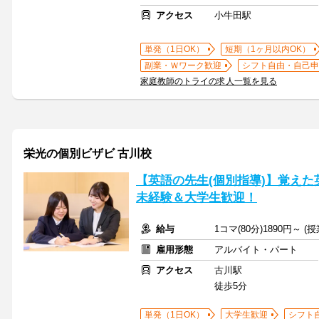
アクセス
小牛田駅
単発（1日OK）
短期（1ヶ月以内OK）
副業・Ｗワーク歓迎
シフト自由・自己申
家庭教師のトライの求人一覧を見る
栄光の個別ビザビ 古川校
【英語の先生(個別指導)】覚え
未経験＆大学生歓迎！
給与
1コマ(80分)1890円～ 
雇用形態
アルバイト・パート
アクセス
古川駅
徒歩5分
単発（1日OK）
大学生歓迎
シフト