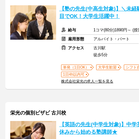
【塾の先生(中高生対象)】＼未経
目でOK！大学生活躍中！
給与
1コマ(80分)1890円～ 
雇用形態
アルバイト・パート
アクセス
古川駅
徒歩5分
単発（1日OK）
大学生歓迎
シフト
1日4h以内可
株式会社栄光の求人一覧を見る
栄光の個別ビザビ 古川校
【英語の先生(中学生対象)】中学
休みから始める塾講師★