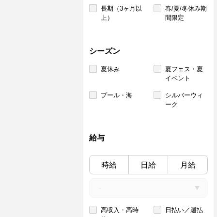
長期（3ヶ月以
春/夏/冬休み期
上）
間限定
シーズン
夏休み
夏フェス・夏
イベント
プール・海
シルバーウィ
ーク
給与
時給
日給
月給
高収入・高時
日払い／週払