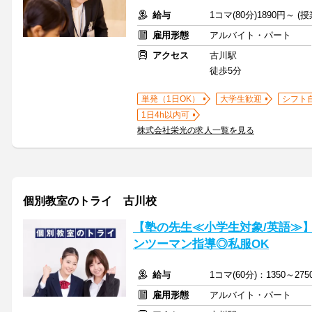
給与
1コマ(80分)1890円～ 
雇用形態
アルバイト・パート
アクセス
古川駅
徒歩5分
単発（1日OK）
大学生歓迎
シフト
1日4h以内可
株式会社栄光の求人一覧を見る
個別教室のトライ 古川校
【塾の先生≪小学生対象/英語≫
ンツーマン指導◎私服OK
給与
1コマ(60分)：1350～2
雇用形態
アルバイト・パート