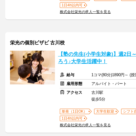
1日4h以内可
株式会社栄光の求人一覧を見る
栄光の個別ビザビ 古川校
【塾の先生(小学生対象)】週2日
ろう♪大学生活躍中！
給与
1コマ(80分)1890円～ 
雇用形態
アルバイト・パート
アクセス
古川駅
徒歩5分
単発（1日OK）
大学生歓迎
シフト
1日4h以内可
株式会社栄光の求人一覧を見る