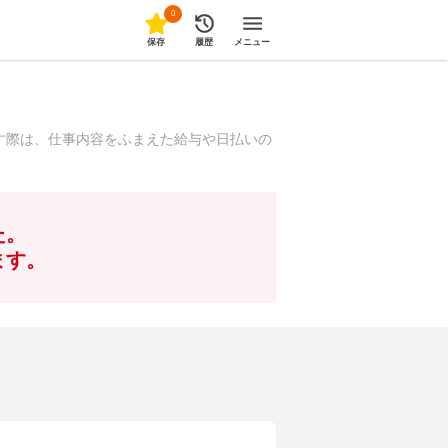
0
保存
履歴
メニュー
す際は、仕事内容をふまえた給与や日払いの
た。
ます。