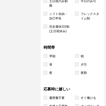
土日祝のみ勤
平日のみ可
務
シフト自由・
フレックスタ
自己申告
イム制
完全週休2日制
(土日祝休み)
時間帯
早朝
朝
昼
夕方
夜
夜勤
応募時に嬉しい
履歴書不要
すぐ働ける