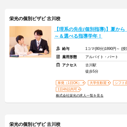
栄光の個別ビザビ 古川校
【理系の先生(個別指導)】夏から
～＆選べる指導学年！
給与
1コマ(80分)1890円～ 
雇用形態
アルバイト・パート
アクセス
古川駅
徒歩5分
単発（1日OK）
大学生歓迎
シフト
1日4h以内可
株式会社栄光の求人一覧を見る
栄光の個別ビザビ 古川校