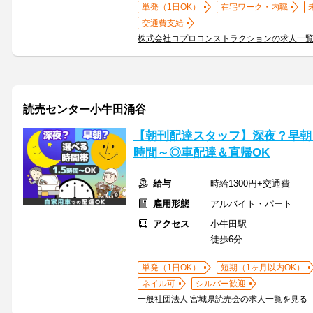
単発（1日OK）
在宅ワーク・内職
交通費支給
株式会社コプロコンストラクションの求人一
読売センター小牛田涌谷
【朝刊配達スタッフ】深夜？早朝
時間～◎車配達＆直帰OK
給与
時給1300円+交通費
雇用形態
アルバイト・パート
アクセス
小牛田駅
徒歩6分
単発（1日OK）
短期（1ヶ月以内OK）
ネイル可
シルバー歓迎
一般社団法人 宮城県読売会の求人一覧を見る