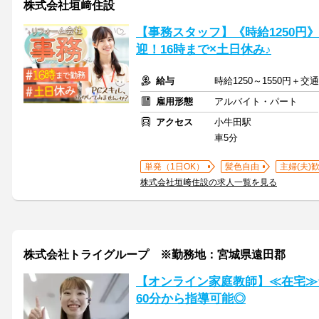
株式会社垣﨑住設
【事務スタッフ】《時給1250円
迎！16時まで×土日休み♪
給与
時給1250～1550円＋交
雇用形態
アルバイト・パート
アクセス
小牛田駅
車5分
単発（1日OK）
髪色自由
主婦(夫)
株式会社垣﨑住設の求人一覧を見る
株式会社トライグループ ※勤務地：宮城県遠田郡
【オンライン家庭教師】≪在宅≫
60分から指導可能◎