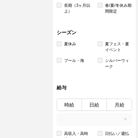
長期（3ヶ月以
春/夏/冬休み期
上）
間限定
シーズン
夏休み
夏フェス・夏
イベント
プール・海
シルバーウィ
ーク
給与
時給
日給
月給
高収入・高時
日払い／週払