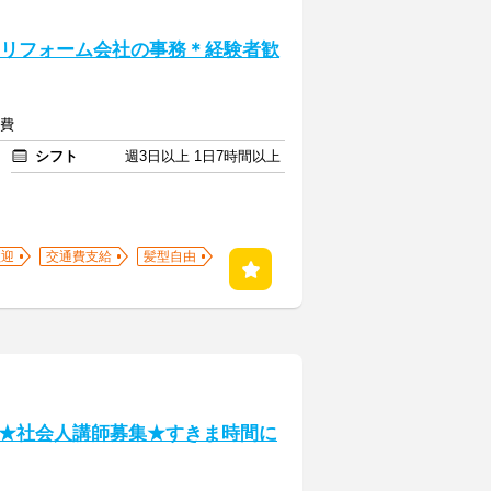
》リフォーム会社の事務＊経験者歓
通費
シフト
週3日以上 1日7時間以上
歓迎
交通費支給
髪型自由
★社会人講師募集★すきま時間に