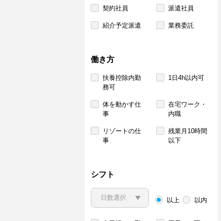
契約社員
派遣社員
紹介予定派遣
業務委託
働き方
扶養控除内勤
1日4h以内可
務可
体を動かす仕
在宅ワーク・
事
内職
リゾートの仕
残業月10時間
事
以下
シフト
以上
以内