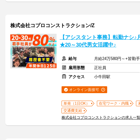
株式会社コプロコンストラクション/Z
【アシスタント事務】転勤ナシ♪月給
★20～30代男女活躍中♪
給与
月給24万580円～+皆勤
雇用形態
正社員
アクセス
小牛田駅
オンライン面接可
単発（1日OK）
在宅ワーク・内職
交通費支給
株式会社コプロコンストラクションの求人一