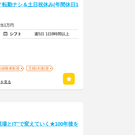
／転勤ナシ＆土日祝休み(年間休日1
手当1万円
シフト
週5日 1日8時間以上
未経験者歓迎
主婦(夫)歓迎
覧を見る
場とIT"で変えていく★100年後を