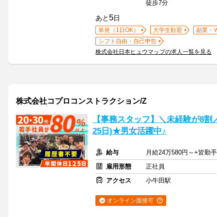
徒歩7分
5
あと
日
単発（1日OK）
大学生歓迎
副業・
シフト自由・自己申告
株式会社日本ヒュウマップの求人一覧を見る
株式会社コプロコンストラクション/Z
【事務スタッフ】＼未経験が8割
25日)★男女活躍中♪
給与
月給24万580円～+皆勤
雇用形態
正社員
アクセス
小牛田駅
オンライン面接可