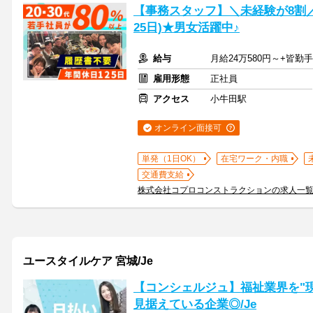
【事務スタッフ】＼未経験が8割
25日)★男女活躍中♪
給与
月給24万580円～+皆勤
雇用形態
正社員
アクセス
小牛田駅
オンライン面接可
単発（1日OK）
在宅ワーク・内職
交通費支給
株式会社コプロコンストラクションの求人一
ユースタイルケア 宮城/Je
【コンシェルジュ】福祉業界を"現
見据えている企業◎/Je