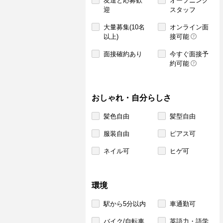
友達と応募歓
オープニング
迎
スタッフ
大量募集(10名
オンライン面
以上)
接可能
面接確約あり
今すぐ面接予
約可能
おしゃれ・自分らしさ
髪色自由
髪型自由
服装自由
ピアス可
ネイル可
ヒゲ可
環境
駅から5分以内
車通勤可
バイク/自転車
英語力・語学