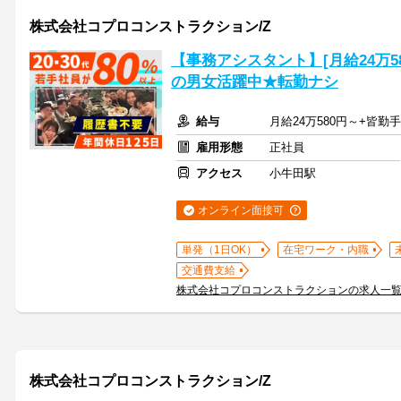
株式会社コプロコンストラクション/Z
【事務アシスタント】[月給24万580
の男女活躍中★転勤ナシ
給与
月給24万580円～+皆勤
雇用形態
正社員
アクセス
小牛田駅
オンライン面接可
単発（1日OK）
在宅ワーク・内職
交通費支給
株式会社コプロコンストラクションの求人一
株式会社コプロコンストラクション/Z