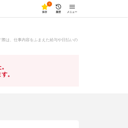
0
保存
履歴
メニュー
す際は、仕事内容をふまえた給与や日払いの
た。
ます。