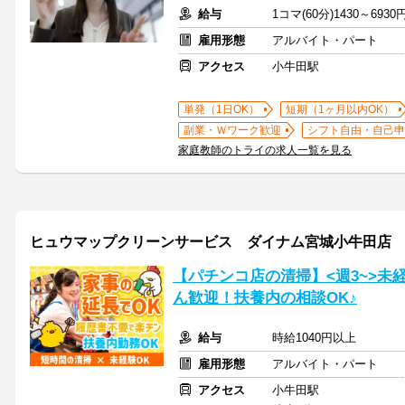
給与
1コマ(60分)1430～6930
雇用形態
アルバイト・パート
アクセス
小牛田駅
単発（1日OK）
短期（1ヶ月以内OK）
副業・Ｗワーク歓迎
シフト自由・自己申
家庭教師のトライの求人一覧を見る
ヒュウマップクリーンサービス ダイナム宮城小牛田店
【パチンコ店の清掃】<週3~>未
ん歓迎！扶養内の相談OK♪
給与
時給1040円以上
雇用形態
アルバイト・パート
アクセス
小牛田駅