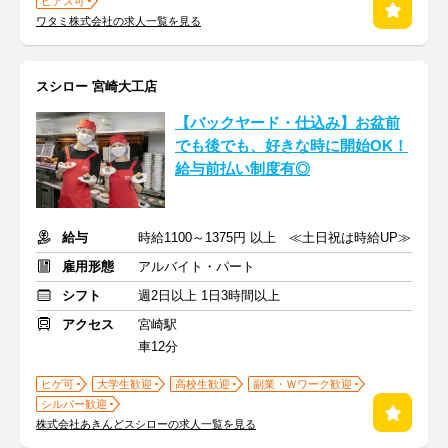
ピアス可
ワタミ株式会社の求人一覧を見る
スシロー 宮崎大工店
【バックヤード・仕込み】お盆前
でも後でも、好きな時に開始OK！
給与前払い制度有◎
給与
時給1100～1375円 以上 ≪土日祝は時給UP≫
雇用形態
アルバイト・パート
シフト
週2日以上 1日3時間以上
アクセス
宮崎駅
車12分
ヒゲ可
大学生歓迎
高校生歓迎
副業・Ｗワーク歓迎
シルバー歓迎
株式会社あきんどスシローの求人一覧を見る