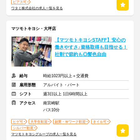
ピアス可
ワタミ株式会社の求人一覧を見る
マツモトキヨシ・大坪店
【マツモトキヨシSTAFF】安心の
働きやすさ♪資格取得も目指せる！
社割で節約も◎髪色自由
給与
時給1023円以上＋交通費
雇用形態
アルバイト・パート
シフト
週3日以上 1日6時間以上
アクセス
南宮崎駅
バス10分
ヒゲ可
大学生歓迎
副業・Ｗワーク歓迎
ネイル可
シルバー歓迎
マツモトキヨシグループの求人一覧を見る