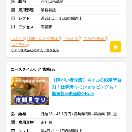
給与
完全出来高制
雇用形態
業務委託
シフト
週2日以上 1日2時間以上
アクセス
高鍋駅
ヒゲ可
副業・Ｗワーク歓迎
ネイル可
シルバー歓迎
ピアス可
ワタミ株式会社の求人一覧を見る
ユースタイルケア 宮崎/Je
【障がい者介護】ネイルOK/髪型自
由！仕事帰りにショッピングも！
無資格&未経験OK/Je
給与
月給28～45.1万円+賞与年2回+昇給年1回+交通費全額
雇用形態
正社員
シフト
週4日以上 1日8時間以上