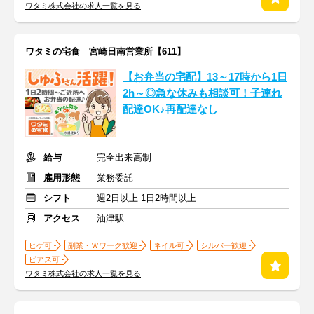
ワタミ株式会社の求人一覧を見る
ワタミの宅食 宮崎日南営業所【611】
【お弁当の宅配】13～17時から1日
2h～◎急な休みも相談可！子連れ
配達OK♪再配達なし
給与
完全出来高制
雇用形態
業務委託
シフト
週2日以上 1日2時間以上
アクセス
油津駅
ヒゲ可
副業・Ｗワーク歓迎
ネイル可
シルバー歓迎
ピアス可
ワタミ株式会社の求人一覧を見る