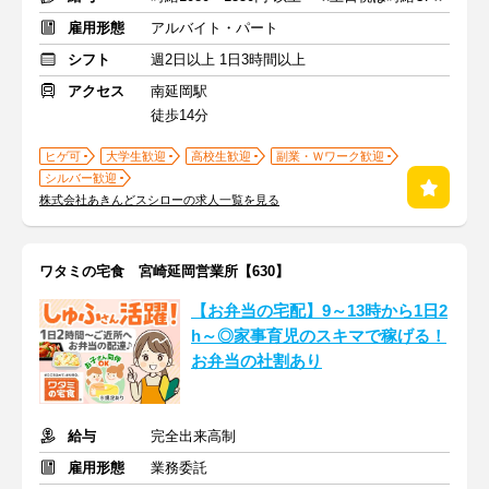
雇用形態
アルバイト・パート
シフト
週2日以上 1日3時間以上
アクセス
南延岡駅
徒歩14分
ヒゲ可
大学生歓迎
高校生歓迎
副業・Ｗワーク歓迎
シルバー歓迎
株式会社あきんどスシローの求人一覧を見る
ワタミの宅食 宮崎延岡営業所【630】
【お弁当の宅配】9～13時から1日2
h～◎家事育児のスキマで稼げる！
お弁当の社割あり
給与
完全出来高制
雇用形態
業務委託