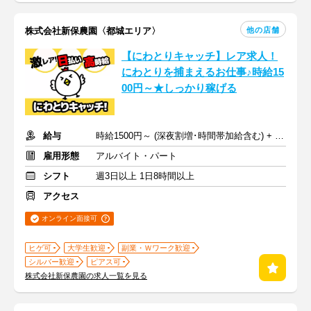
他の店舗
株式会社新保農園〈都城エリア〉
【にわとりキャッチ】レア求人！
にわとりを捕まえるお仕事♪時給15
00円～★しっかり稼げる
給与
時給1500円～ (深夜割増･時間帯加給含む) + 交通費規定支給
雇用形態
アルバイト・パート
シフト
週3日以上 1日8時間以上
アクセス
オンライン面接可
ヒゲ可
大学生歓迎
副業・Ｗワーク歓迎
シルバー歓迎
ピアス可
株式会社新保農園の求人一覧を見る