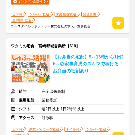
オンライン面接可
ヒゲ可
シルバー歓迎
未経験者歓迎
髪色自由
主婦(夫)歓迎
ユースタイルラボラトリー株式会社の求人一覧を見る
ワタミの宅食 宮崎都城営業所【610】
【お弁当の宅配】9～13時から1日2
h～◎家事育児のスキマで稼げる！
お弁当の社割あり
給与
完全出来高制
雇用形態
業務委託
シフト
週2日以上 1日2時間以上
アクセス
餅原駅
ヒゲ可
副業・Ｗワーク歓迎
ネイル可
シルバー歓迎