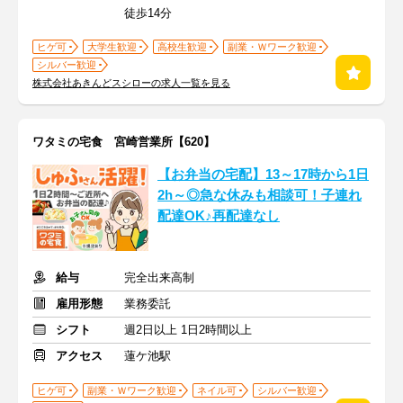
徒歩14分
ヒゲ可
大学生歓迎
高校生歓迎
副業・Ｗワーク歓迎
シルバー歓迎
株式会社あきんどスシローの求人一覧を見る
ワタミの宅食 宮崎営業所【620】
【お弁当の宅配】13～17時から1日
2h～◎急な休みも相談可！子連れ
配達OK♪再配達なし
給与
完全出来高制
雇用形態
業務委託
シフト
週2日以上 1日2時間以上
アクセス
蓮ケ池駅
ヒゲ可
副業・Ｗワーク歓迎
ネイル可
シルバー歓迎