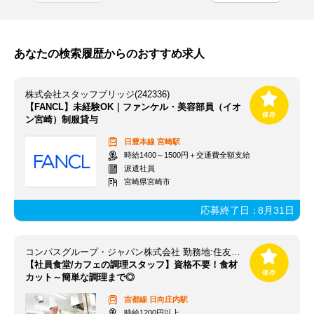
あなたの検索履歴からのおすすめ求人
株式会社スタッフブリッジ(242336)
【FANCL】未経験OK｜ファンケル・美容部員（イオ
ン宮崎）制服貸与
日豊本線
宮崎駅
時給1400～1500円＋交通費全額支給
派遣社員
宮崎県宮崎市
応募終了日：
8月31日
コンパスグループ・ジャパン株式会社 勤務地:住友ゴム工業宮崎工場 21857_p
【社員食堂/カフェの調理スタッフ】資格不要！食材
カット～簡単な調理まで◎
吉都線
日向庄内駅
時給1200円以上