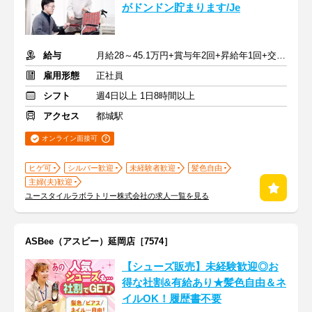
がドンドン貯まります/Je
給与
月給28～45.1万円+賞与年2回+昇給年1回+交通費全額
雇用形態
正社員
シフト
週4日以上 1日8時間以上
アクセス
都城駅
オンライン面接可
ヒゲ可
シルバー歓迎
未経験者歓迎
髪色自由
主婦(夫)歓迎
ユースタイルラボラトリー株式会社の求人一覧を見る
ASBee（アスビー）延岡店［7574］
【シューズ販売】未経験歓迎◎お
得な社割&有給あり★髪色自由＆ネ
イルOK！履歴書不要