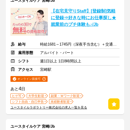
ユースタイルケア 宮崎/Jb
【在宅見守りStaff】[登録制]気軽
に登録⇒好きな時にお仕事探し★
就業前のプチ体験も♪/Jb
給与
時給1681～1745円（深夜手当含む）＋交通費支給
雇用形態
アルバイト・パート
シフト
週1日以上 1日8時間以上
アクセス
宮崎駅
オンライン面接可
4
あと
日
ヒゲ可
大学生歓迎
副業・Ｗワーク歓迎
シフト自由・自己申告
未経験者歓迎
ユースタイルラボラトリー株式会社の求人一覧を見る
ユースタイルケア 宮崎/Jb