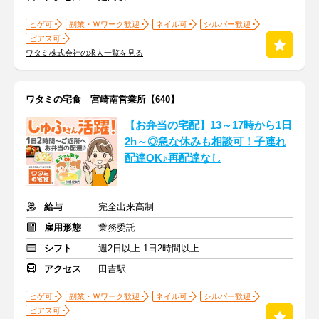
ヒゲ可
副業・Ｗワーク歓迎
ネイル可
シルバー歓迎
ピアス可
ワタミ株式会社の求人一覧を見る
ワタミの宅食 宮崎南営業所【640】
【お弁当の宅配】13～17時から1日
2h～◎急な休みも相談可！子連れ
配達OK♪再配達なし
給与
完全出来高制
雇用形態
業務委託
シフト
週2日以上 1日2時間以上
アクセス
田吉駅
ヒゲ可
副業・Ｗワーク歓迎
ネイル可
シルバー歓迎
ピアス可