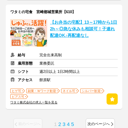
ワタミの宅食 宮崎都城営業所【610】
【お弁当の宅配】13～17時から1日
2h～◎急な休みも相談可！子連れ
配達OK♪再配達なし
給与
完全出来高制
雇用形態
業務委託
シフト
週2日以上 1日2時間以上
アクセス
餅原駅
ヒゲ可
副業・Ｗワーク歓迎
ネイル可
シルバー歓迎
ピアス可
ワタミ株式会社の求人一覧を見る
1
2
3
4
5
前のページへ
次のページへ