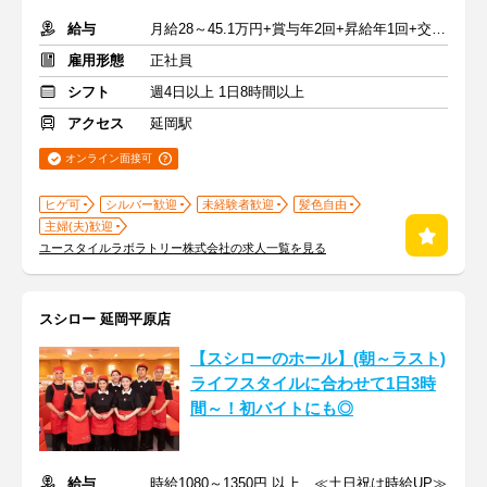
給与
月給28～45.1万円+賞与年2回+昇給年1回+交通費全額
雇用形態
正社員
シフト
週4日以上 1日8時間以上
アクセス
延岡駅
オンライン面接可
ヒゲ可
シルバー歓迎
未経験者歓迎
髪色自由
主婦(夫)歓迎
ユースタイルラボラトリー株式会社の求人一覧を見る
スシロー 延岡平原店
【スシローのホール】(朝～ラスト)
ライフスタイルに合わせて1日3時
間～！初バイトにも◎
給与
時給1080～1350円 以上 ≪土日祝は時給UP≫