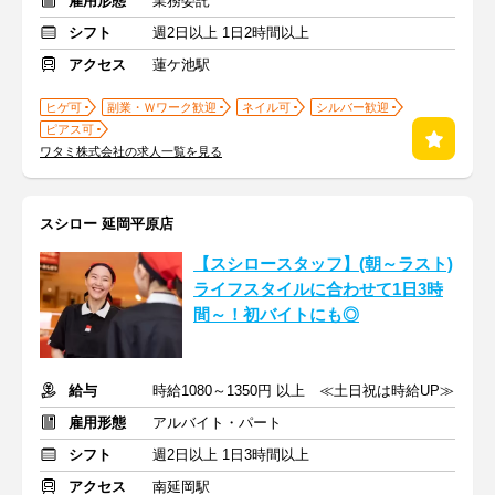
雇用形態
業務委託
シフト
週2日以上 1日2時間以上
アクセス
蓮ケ池駅
ヒゲ可
副業・Ｗワーク歓迎
ネイル可
シルバー歓迎
ピアス可
ワタミ株式会社の求人一覧を見る
スシロー 延岡平原店
【スシロースタッフ】(朝～ラスト)
ライフスタイルに合わせて1日3時
間～！初バイトにも◎
給与
時給1080～1350円 以上 ≪土日祝は時給UP≫
雇用形態
アルバイト・パート
シフト
週2日以上 1日3時間以上
アクセス
南延岡駅