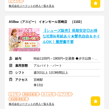
ピアス可
株式会社ジーフットの求人一覧を見る
ASBee（アスビー） イオンモール宮崎店 ［1102］
【シューズ販売】長期安定◎お得
な社割&有給あり★髪色自由＆ネイ
ルOK！履歴書不要
給与
時給1100円～1900円+交通費 ◆夕方以降・日祝加給あり！
雇用形態
アルバイト・パート
シフト
週3日以上 1日3時間以上
アクセス
宮崎駅
車13分
ヒゲ可
高校生歓迎
ネイル可
ピアス可
未経験者歓迎
株式会社ジーフットの求人一覧を見る