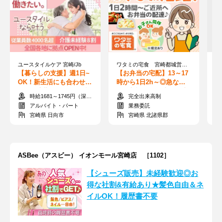
ユースタイルケア 宮崎/Jb
ワタミの宅食 宮崎都城営業所【610】
り
【暮らしの支援】週1日~
【お弁当の宅配】13～17
【
OK！新生活にも合わせや
時から1日2h～◎急な休
し
すい◎夜勤でしっかり稼
みも相談可！子連れ配達
高
時給1681～1745円（深夜手当含む）＋交通費支給
完全出来高制
げる！/Jb
OK♪再配達なし
能
アルバイト・パート
業務委託
宮崎県 日向市
宮崎県 北諸県郡
ASBee（アスビー） イオンモール宮崎店 ［1102］
【シューズ販売】未経験歓迎◎お
得な社割&有給あり★髪色自由＆ネ
イルOK！履歴書不要