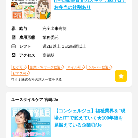
h～◎家事育児のスキマで稼げる！
お弁当の社割あり
給与
完全出来高制
雇用形態
業務委託
シフト
週2日以上 1日2時間以上
アクセス
高鍋駅
ヒゲ可
副業・Ｗワーク歓迎
ネイル可
シルバー歓迎
ピアス可
ワタミ株式会社の求人一覧を見る
ユースタイルケア 宮崎/Je
【コンシェルジュ】福祉業界を"現
場とIT"で変えていく★100年後を
見据えている企業◎/Je