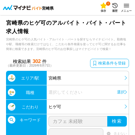
0
宮崎県
保存
履歴
メニュー
宮崎県のヒゲ可のアルバイト・バイト・パート
求人情報
宮崎県のヒゲ可の人気バイト・アルバイト・パートを探すならマイナビバイト。勤務地
や駅、職種等の検索だけではなく、こだわり条件検索を使ってヒゲ可に関するお仕事を
簡単に検索できます。宮崎県のヒゲ可のお仕事探しはマイナビバイトで検索！
302
検索結果
件
検索条件を登録
（最終更新日：2026年8月7日）
エリア/駅
宮崎県
選択してください
選択
職種
ヒゲ可
こだわり
キーワード
検索
含まない