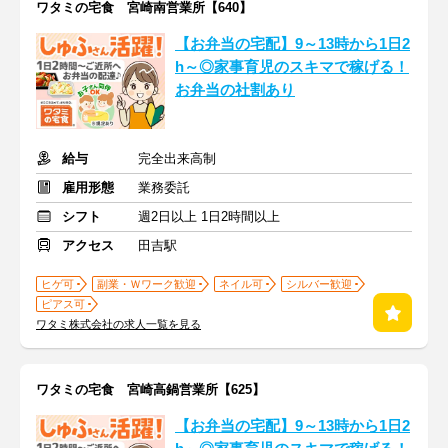
ワタミの宅食 宮崎南営業所【640】
【お弁当の宅配】9～13時から1日2
h～◎家事育児のスキマで稼げる！
お弁当の社割あり
給与
完全出来高制
雇用形態
業務委託
シフト
週2日以上 1日2時間以上
アクセス
田吉駅
ヒゲ可
副業・Ｗワーク歓迎
ネイル可
シルバー歓迎
ピアス可
ワタミ株式会社の求人一覧を見る
ワタミの宅食 宮崎高鍋営業所【625】
【お弁当の宅配】9～13時から1日2