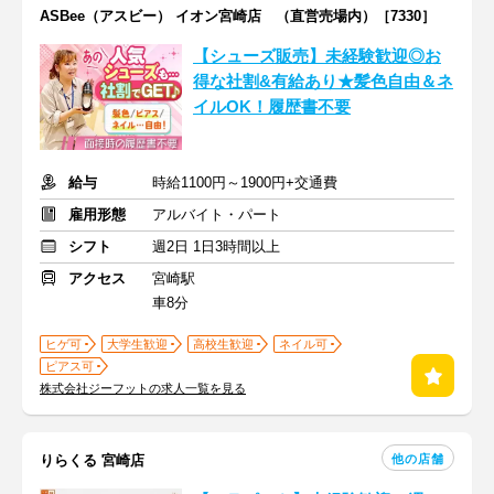
ASBee（アスビー） イオン宮崎店 （直営売場内）［7330］
【シューズ販売】未経験歓迎◎お
得な社割&有給あり★髪色自由＆ネ
イルOK！履歴書不要
給与
時給1100円～1900円+交通費
雇用形態
アルバイト・パート
シフト
週2日 1日3時間以上
アクセス
宮崎駅
車8分
ヒゲ可
大学生歓迎
高校生歓迎
ネイル可
ピアス可
株式会社ジーフットの求人一覧を見る
他の店舗
りらくる 宮崎店