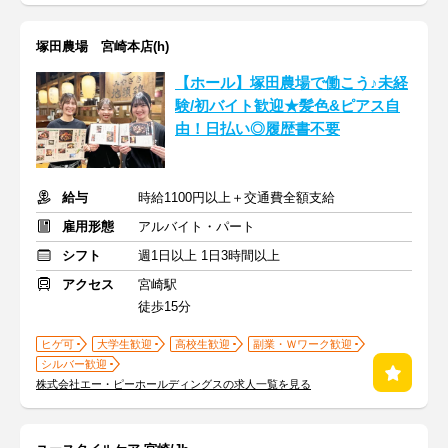
塚田農場 宮崎本店(h)
【ホール】塚田農場で働こう♪未経
験/初バイト歓迎★髪色&ピアス自
由！日払い◎履歴書不要
給与
時給1100円以上＋交通費全額支給
雇用形態
アルバイト・パート
シフト
週1日以上 1日3時間以上
アクセス
宮崎駅
徒歩15分
ヒゲ可
大学生歓迎
高校生歓迎
副業・Ｗワーク歓迎
シルバー歓迎
株式会社エー・ピーホールディングスの求人一覧を見る