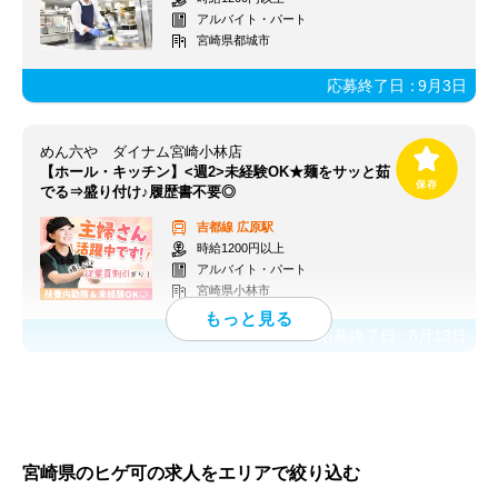
アルバイト・パート
宮崎県都城市
応募終了日：
9月3日
めん六や ダイナム宮崎小林店
【ホール・キッチン】<週2>未経験OK★麺をサッと茹
でる⇒盛り付け♪履歴書不要◎
吉都線
広原駅
時給1200円以上
アルバイト・パート
宮崎県小林市
応募終了日：
8月13日
宮崎県のヒゲ可の求人をエリアで絞り込む