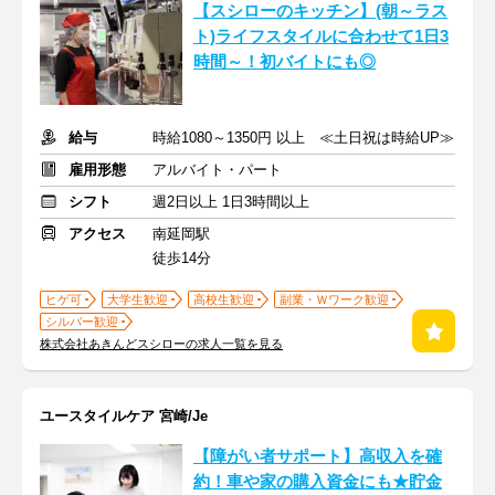
【スシローのキッチン】(朝～ラス
ト)ライフスタイルに合わせて1日3
時間～！初バイトにも◎
給与
時給1080～1350円 以上 ≪土日祝は時給UP≫
雇用形態
アルバイト・パート
シフト
週2日以上 1日3時間以上
アクセス
南延岡駅
徒歩14分
ヒゲ可
大学生歓迎
高校生歓迎
副業・Ｗワーク歓迎
シルバー歓迎
株式会社あきんどスシローの求人一覧を見る
ユースタイルケア 宮崎/Je
【障がい者サポート】高収入を確
約！車や家の購入資金にも★貯金