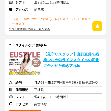
シフト
週2日以上 1日2時間以上
アクセス
延岡駅
ヒゲ可
副業・Ｗワーク歓迎
ネイル可
シルバー歓迎
ピアス可
ワタミ株式会社の求人一覧を見る
ユースタイルケア 宮崎/Je
【見守りスタッフ】直行直帰で残
業少なめ◎ライフスタイルの変化
に合わせた働き方♪/Je
給与
月給28～45.1万円+賞与年2回+昇給年1回+交通費全額
雇用形態
正社員
シフト
週4日以上 1日8時間以上
アクセス
南宮崎駅