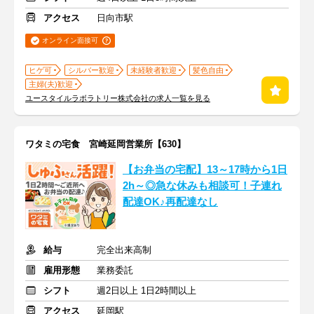
アクセス
日向市駅
オンライン面接可
ヒゲ可
シルバー歓迎
未経験者歓迎
髪色自由
主婦(夫)歓迎
ユースタイルラボラトリー株式会社の求人一覧を見る
ワタミの宅食 宮崎延岡営業所【630】
【お弁当の宅配】13～17時から1日
2h～◎急な休みも相談可！子連れ
配達OK♪再配達なし
給与
完全出来高制
雇用形態
業務委託
シフト
週2日以上 1日2時間以上
アクセス
延岡駅