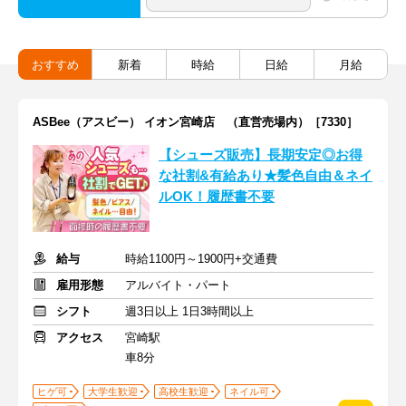
おすすめ
新着
時給
日給
月給
ASBee（アスビー） イオン宮崎店 （直営売場内）［7330］
【シューズ販売】長期安定◎お得
な社割&有給あり★髪色自由＆ネイ
ルOK！履歴書不要
給与
時給1100円～1900円+交通費
雇用形態
アルバイト・パート
シフト
週3日以上 1日3時間以上
アクセス
宮崎駅
車8分
ヒゲ可
大学生歓迎
高校生歓迎
ネイル可