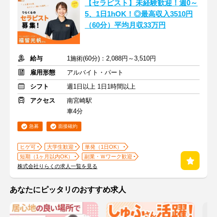
【セラピスト】未経験歓迎！週0～
5、1日1hOK！◎最高収入3510円
（60分）平均月収33万円
給与
1施術(60分)：2,088円～3,510円
雇用形態
アルバイト・パート
シフト
週1日以上 1日1時間以上
アクセス
南宮崎駅
車4分
急募
面接確約
ヒゲ可
大学生歓迎
単発（1日OK）
短期（1ヶ月以内OK）
副業・Ｗワーク歓迎
株式会社りらくの求人一覧を見る
あなたにピッタリのおすすめ求人