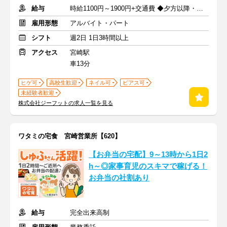
給与
時給1100円～1900円+交通費 ◆夕方以降・日祝加給あり！
雇用形態
アルバイト・パート
シフト
週2日 1日3時間以上
アクセス
宮崎駅
車13分
ヒゲ可
高校生歓迎
ネイル可
ピアス可
未経験者歓迎
株式会社ジーフットの求人一覧を見る
ワタミの宅食 宮崎営業所【620】
【お弁当の宅配】9～13時から1日2
h～◎家事育児のスキマで稼げる！
お弁当の社割あり
給与
完全出来高制