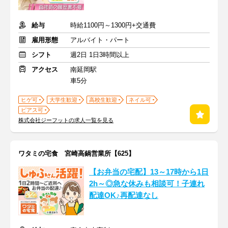
給与
時給1100円～1300円+交通費
雇用形態
アルバイト・パート
シフト
週2日 1日3時間以上
アクセス
南延岡駅
車5分
ヒゲ可
大学生歓迎
高校生歓迎
ネイル可
ピアス可
株式会社ジーフットの求人一覧を見る
ワタミの宅食 宮崎高鍋営業所【625】
【お弁当の宅配】13～17時から1日
2h～◎急な休みも相談可！子連れ
配達OK♪再配達なし