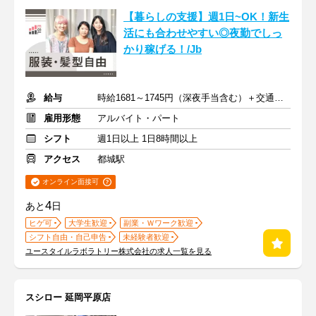
【暮らしの支援】週1日~OK！新生
活にも合わせやすい◎夜勤でしっ
かり稼げる！/Jb
給与
時給1681～1745円（深夜手当含む）＋交通費支給
雇用形態
アルバイト・パート
シフト
週1日以上 1日8時間以上
アクセス
都城駅
オンライン面接可
4
あと
日
ヒゲ可
大学生歓迎
副業・Ｗワーク歓迎
シフト自由・自己申告
未経験者歓迎
ユースタイルラボラトリー株式会社の求人一覧を見る
スシロー 延岡平原店