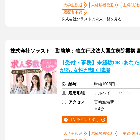
大学生歓迎
未経験者歓迎
主婦(夫)
履歴書不要
株式会社ソラストの求人一覧を見る
株式会社ソラスト 勤務地：独立行政法人国立病院機構 宮崎東病院
【受付・事務】未経験OK♪あな
がる♪女性が輝く職場
給与
時給1023円
雇用形態
アルバイト・パート
アクセス
宮崎空港駅
車4分
オンライン面接可
大学生歓迎
未経験者歓迎
主婦(夫)