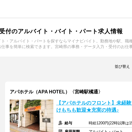
受付のアルバイト・バイト・パート求人情報
イト・アルバイト・パートを探すならマイナビバイト。勤務地や駅、職
お仕事を簡単に検索できます。宮崎県の事務・データ入力・受付のお仕
並び替え
アパホテル（APA HOTEL）〈宮崎駅橘通〉
【アパホテルのフロント】未経験
けもちも歓迎★充実の待遇♪
給与
時給1200円(22時以降は
雇用形態
アルバイト・パート