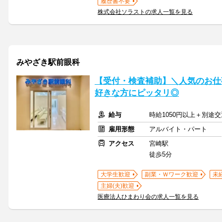
履歴書不要
株式会社ソラストの求人一覧を見る
みやざき駅前眼科
【受付・検査補助】＼人気のお仕
好きな方にピッタリ◎
給与
時給1050円以上＋別途
雇用形態
アルバイト・パート
アクセス
宮崎駅
徒歩5分
大学生歓迎
副業・Ｗワーク歓迎
未
主婦(夫)歓迎
医療法人ひまわり会の求人一覧を見る