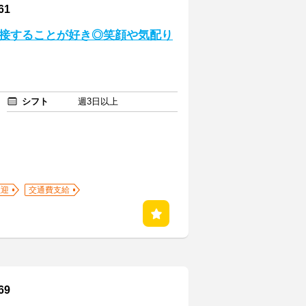
61
と接することが好き◎笑顔や気配り
シフト
週3日以上
歓迎
交通費支給
69