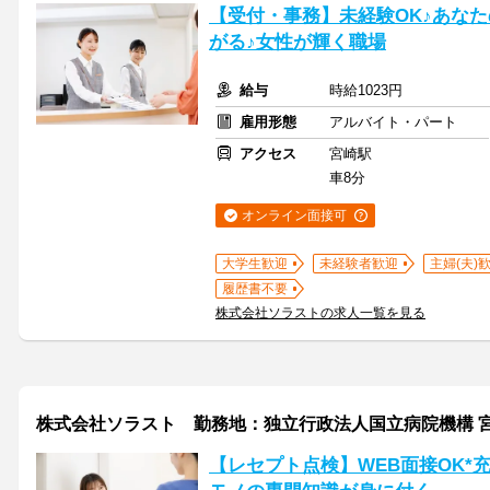
【受付・事務】未経験OK♪あな
がる♪女性が輝く職場
給与
時給1023円
雇用形態
アルバイト・パート
アクセス
宮崎駅
車8分
オンライン面接可
大学生歓迎
未経験者歓迎
主婦(夫)
履歴書不要
株式会社ソラストの求人一覧を見る
株式会社ソラスト 勤務地：独立行政法人国立病院機構 宮崎東病院
【レセプト点検】WEB面接OK*