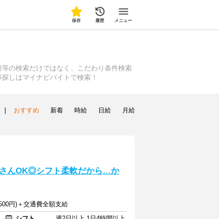
保存
履歴
メニュー
種等の検索だけではなく、こだわり条件検索
事探しはマイナビバイトで検索！
|
おすすめ
新着
時給
日給
月給
さんOK◎シフト柔軟だから…か
1500円)＋交通費全額支給
シフト
週2日以上 1日4時間以上