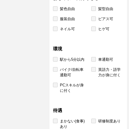
髪色自由
髪型自由
服装自由
ピアス可
ネイル可
ヒゲ可
環境
駅から5分以内
車通勤可
バイク/自転車
英語力・語学
通勤可
力が身に付く
PCスキルが身
に付く
待遇
まかない(食事)
研修制度あり
あり