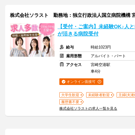
株式会社ソラスト 勤務地：独立行政法人国立病院機構 宮崎東病院
【受付・ご案内】未経験OK♪人
が活きる病院受付
給与
時給1023円
雇用形態
アルバイト・パート
アクセス
宮崎空港駅
車4分
オンライン面接可
大学生歓迎
未経験者歓迎
主婦(夫)
履歴書不要
株式会社ソラストの求人一覧を見る