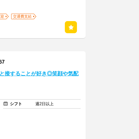
歓迎
交通費支給
67
人と接することが好き◎笑顔や気配
シフト
週2日以上