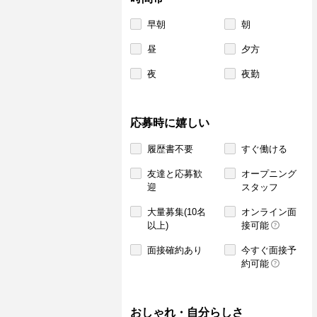
早朝
朝
昼
夕方
夜
夜勤
応募時に嬉しい
履歴書不要
すぐ働ける
友達と応募歓
オープニング
迎
スタッフ
大量募集(10名
オンライン面
以上)
接可能
面接確約あり
今すぐ面接予
約可能
おしゃれ・自分らしさ