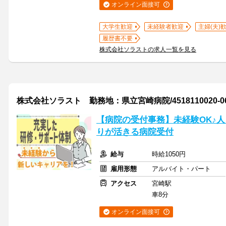
オンライン面接可
大学生歓迎
未経験者歓迎
主婦(夫)
履歴書不要
株式会社ソラストの求人一覧を見る
株式会社ソラスト 勤務地：県立宮崎病院/4518110020-0
【病院の受付事務】未経験OK♪
りが活きる病院受付
給与
時給1050円
雇用形態
アルバイト・パート
アクセス
宮崎駅
車8分
オンライン面接可