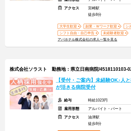
アクセス
宮崎駅
徒歩8分
大学生歓迎
副業・Ｗワーク歓迎
シ
シフト自由・自己申告
未経験者歓迎
アパホテル株式会社の求人一覧を見る
株式会社ソラスト 勤務地：県立日南病院/4518110103-0
【受付・ご案内】未経験OK♪人
が活きる病院受付
給与
時給1023円
雇用形態
アルバイト・パート
アクセス
油津駅
徒歩8分