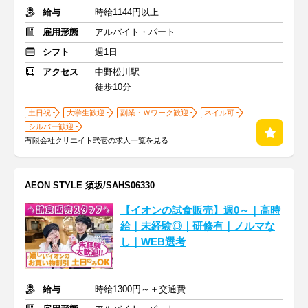
給与
時給1144円以上
雇用形態
アルバイト・パート
シフト
週1日
アクセス
中野松川駅
徒歩10分
土日祝
大学生歓迎
副業・Ｗワーク歓迎
ネイル可
シルバー歓迎
有限会社クリエイト弐壱の求人一覧を見る
AEON STYLE 須坂/SAHS06330
【イオンの試食販売】週0～｜高時
給｜未経験◎｜研修有｜ノルマな
し｜WEB選考
給与
時給1300円～＋交通費