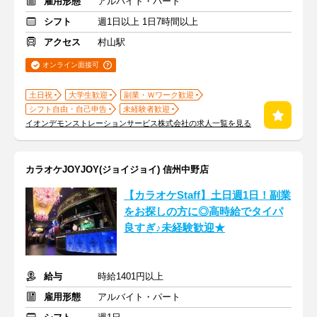
雇用形態
アルバイト・パート
シフト
週1日以上 1日7時間以上
アクセス
村山駅
オンライン面接可
土日祝
大学生歓迎
副業・Ｗワーク歓迎
シフト自由・自己申告
未経験者歓迎
イオンデモンストレーションサービス株式会社の求人一覧を見る
カラオケJOYJOY(ジョイジョイ) 信州中野店
【カラオケStaff】土日週1日！副業
をお探しの方に◎高時給でタイパ
良すぎ♪未経験歓迎★
給与
時給1401円以上
雇用形態
アルバイト・パート