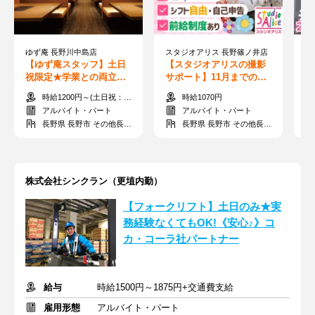
ゆず庵 長野川中島店
スタジオアリス 長野篠ノ井店
【ゆず庵スタッフ】土日
【スタジオアリスの撮影
【
祝限定★学業との両立・
サポート】11月までの短
日
Wワークも!お寿司やしゃ
期♪扶養内OK！土日のみ
案
時給1200円～(土日祝：時給+50円)
時給1070円
ぶしゃぶがお得に◎
で家庭との両立に◎
要
アルバイト・パート
アルバイト・パート
長野県 長野市 その他長野市
長野県 長野市 その他長野市
株式会社シンクラン（更埴内勤）
【フォークリフト】土日のみ★実
務経験なくてもOK!《安心♪》コ
カ・コーラ社パートナー
給与
時給1500円～1875円+交通費支給
雇用形態
アルバイト・パート