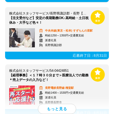
株式会社スタッフサービス/長野県諏訪郡・長野【すずらんの里駅】
【注文受付など】安定の長期勤務OK♪高時給・土日祝
休み・大手など色々！
中央本線(東京－松本)
すずらんの里駅
時給1250～1350円+交通費支給
派遣社員
長野県諏訪郡
応募終了日：
8月31日
株式会社スタッフサービス/54-04424851
【経理事務】＜１７時３０分まで＞医療法人での勤務
＊売上データの入力など！
長野電鉄長野線
権堂駅
時給1400～1530円+交通費支給
派遣社員
長野県長野市
応募終了日：
8月31日