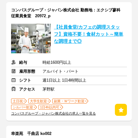
コンパスグループ・ジャパン株式会社 勤務地：エクシブ蓼科
従業員食堂 20972_p
【社員食堂/カフェの調理スタッ
フ】資格不要！食材カット～簡単
な調理まで◎
給与
時給1600円以上
雇用形態
アルバイト・パート
シフト
週1日以上 1日4時間以上
アクセス
茅野駅
土日祝
大学生歓迎
副業・Ｗワーク歓迎
シルバー歓迎
1日4h以内可
コンパスグループ・ジャパン株式会社の求人一覧を見る
幸楽苑 千曲店 ko002