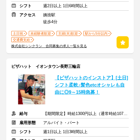
シフト
週2日以上 1日6時間以上
アクセス
姨捨駅
徒歩4分
土日祝
未経験者歓迎
主婦(夫)歓迎
駅から5分以内
交通費支給
株式会社シンクラン 合同募集の求人一覧を見る
ピザハット イオンタウン長野三輪店
【ピザハットのインストア】[土日]
シフト柔軟♪髪色etcオシャレも自
由に◎9～15時急募！
給与
【期間限定】時給1300円以上（通常時給1070円以上）
雇用形態
アルバイト・パート
シフト
週1日以上 1日3時間以上