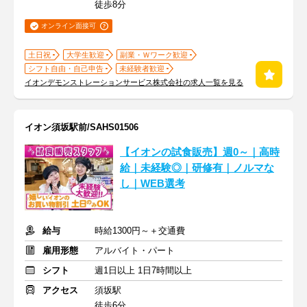
徒歩8分
オンライン面接可
土日祝
大学生歓迎
副業・Ｗワーク歓迎
シフト自由・自己申告
未経験者歓迎
イオンデモンストレーションサービス株式会社の求人一覧を見る
イオン須坂駅前/SAHS01506
【イオンの試食販売】週0～｜高時
給｜未経験◎｜研修有｜ノルマな
し｜WEB選考
給与
時給1300円～＋交通費
雇用形態
アルバイト・パート
シフト
週1日以上 1日7時間以上
アクセス
須坂駅
徒歩6分