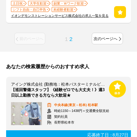
土日祝
大学生歓迎
副業・Ｗワーク歓迎
シフト自由・自己申告
未経験者歓迎
イオンデモンストレーションサービス株式会社の求人一覧を見る
1
2
前のページへ
次のページへ
あなたの検索履歴からのおすすめ求人
アイング株式会社 (勤務地：松本バスターミナルビル（アルピコプラザ）)
【巡回警備スタッフ】《経験ゼロでも大丈夫！》週3
日以上勤務できる方なら大歓迎★
中央本線(東京－松本)
松本駅
時給1150～1438円＋交通費全額支給
契約社員
長野県松本市
応募終了日：
8月27日