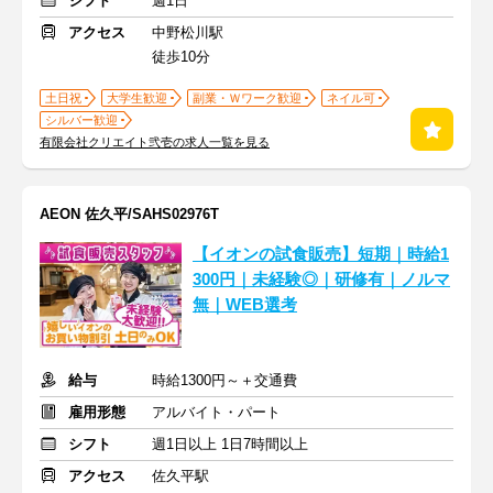
シフト
週1日
アクセス
中野松川駅
徒歩10分
土日祝
大学生歓迎
副業・Ｗワーク歓迎
ネイル可
シルバー歓迎
有限会社クリエイト弐壱の求人一覧を見る
AEON 佐久平/SAHS02976T
【イオンの試食販売】短期｜時給1
300円｜未経験◎｜研修有｜ノルマ
無｜WEB選考
給与
時給1300円～＋交通費
雇用形態
アルバイト・パート
シフト
週1日以上 1日7時間以上
アクセス
佐久平駅