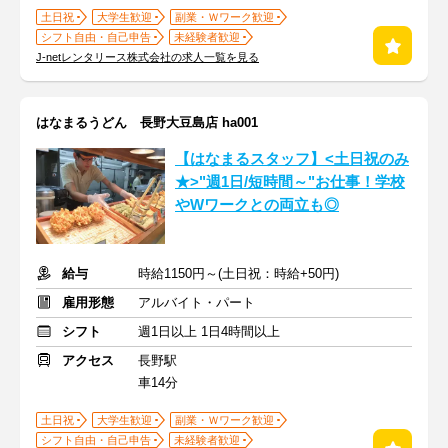
土日祝
大学生歓迎
副業・Ｗワーク歓迎
シフト自由・自己申告
未経験者歓迎
J-netレンタリース株式会社の求人一覧を見る
はなまるうどん 長野大豆島店 ha001
【はなまるスタッフ】<土日祝のみ
★>"週1日/短時間～"お仕事！学校
やWワークとの両立も◎
給与
時給1150円～(土日祝：時給+50円)
雇用形態
アルバイト・パート
シフト
週1日以上 1日4時間以上
アクセス
長野駅
車14分
土日祝
大学生歓迎
副業・Ｗワーク歓迎
シフト自由・自己申告
未経験者歓迎