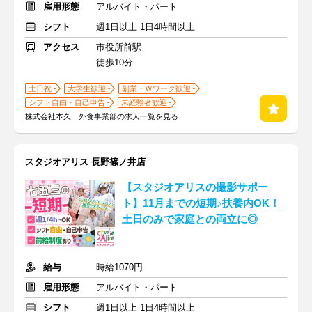
雇用形態
アルバイト・パート
シフト
週1日以上 1日4時間以上
アクセス
市役所前駅
徒歩10分
土日祝
大学生歓迎
副業・Ｗワーク歓迎
シフト自由・自己申告
未経験者歓迎
株式会社本久 外食事業部の求人一覧を見る
スタジオアリス 長野篠ノ井店
【スタジオアリスの撮影サポー
ト】11月までの短期♪扶養内OK！
土日のみで家庭との両立に◎
給与
時給1070円
雇用形態
アルバイト・パート
シフト
週1日以上 1日4時間以上