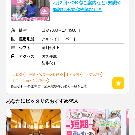
>月2回～OK◎ご案内など♪知識や
経験は不要◎残業なし＊
給与
日給7000～1万4500円
雇用形態
アルバイト・パート
シフト
週1日以上
アクセス
佐久平駅
徒歩6分
土日祝
副業・Ｗワーク歓迎
ネイル可
ピアス可
シフト自由・自己申告
株式会社一条工務店 展示場案件の求人一覧を見る
あなたにピッタリのおすすめ求人