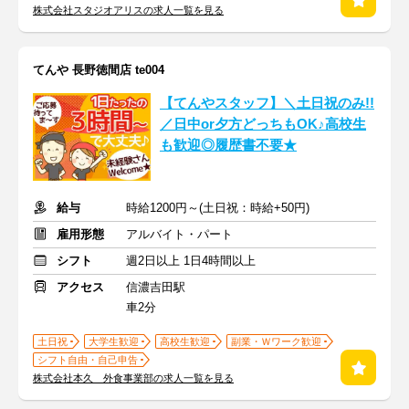
株式会社スタジオアリスの求人一覧を見る
てんや 長野徳間店 te004
【てんやスタッフ】＼土日祝のみ!!
／日中or夕方どっちもOK♪高校生
も歓迎◎履歴書不要★
給与
時給1200円～(土日祝：時給+50円)
雇用形態
アルバイト・パート
シフト
週2日以上 1日4時間以上
アクセス
信濃吉田駅
車2分
土日祝
大学生歓迎
高校生歓迎
副業・Ｗワーク歓迎
シフト自由・自己申告
株式会社本久 外食事業部の求人一覧を見る