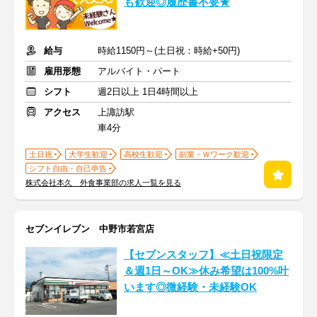
も歓迎◎履歴書不要★
給与
時給1150円～(土日祝：時給+50円)
雇用形態
アルバイト・パート
シフト
週2日以上 1日4時間以上
アクセス
上諏訪駅
車4分
土日祝
大学生歓迎
高校生歓迎
副業・Ｗワーク歓迎
シフト自由・自己申告
株式会社本久 外食事業部の求人一覧を見る
セブンイレブン 中野市若宮店
【セブンスタッフ】≪土日祝限定
＆週1日～OK≫休み希望は100%叶
います◎微経験・未経験OK