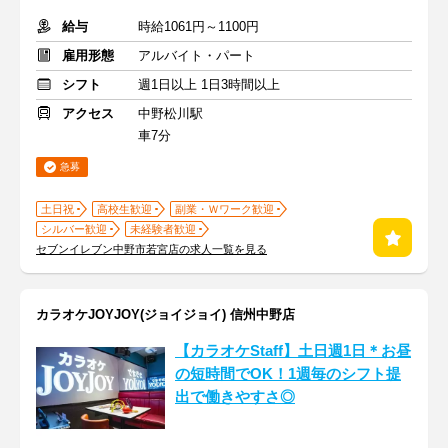
給与
時給1061円～1100円
雇用形態
アルバイト・パート
シフト
週1日以上 1日3時間以上
アクセス
中野松川駅
車7分
急募
土日祝
高校生歓迎
副業・Ｗワーク歓迎
シルバー歓迎
未経験者歓迎
セブンイレブン中野市若宮店の求人一覧を見る
カラオケJOYJOY(ジョイジョイ) 信州中野店
【カラオケStaff】土日週1日＊お昼
の短時間でOK！1週毎のシフト提
出で働きやすさ◎