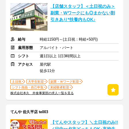
【店舗スタッフ】＜土日祝のみ＞
副業・Wワークにも◎まかない割
引きあり*扶養内もOK♪
給与
時給1150円～(土日祝：時給+50円)
雇用形態
アルバイト・パート
シフト
週1日以上 1日3時間以上
アクセス
屋代駅
徒歩11分
土日祝
大学生歓迎
副業・Ｗワーク歓迎
シフト自由・自己申告
未経験者歓迎
株式会社本久 外食事業部の求人一覧を見る
てんや 佐久平店 te003
【てんやスタッフ】＼土日祝のみ!!