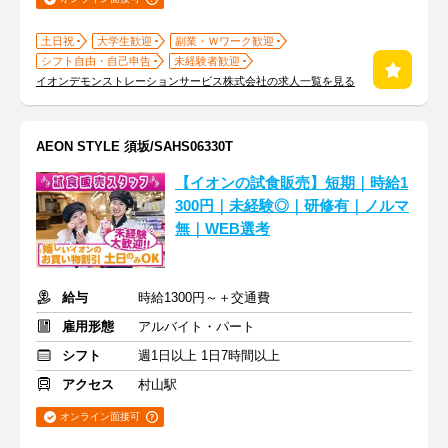
土日祝
大学生歓迎
副業・Ｗワーク歓迎
シフト自由・自己申告
未経験者歓迎
イオンデモンストレーションサービス株式会社の求人一覧を見る
AEON STYLE 須坂/SAHS06330T
【イオンの試食販売】短期｜時給1
300円｜未経験◎｜研修有｜ノルマ
無｜WEB選考
給与
時給1300円～＋交通費
雇用形態
アルバイト・パート
シフト
週1日以上 1日7時間以上
アクセス
村山駅
オンライン面接可