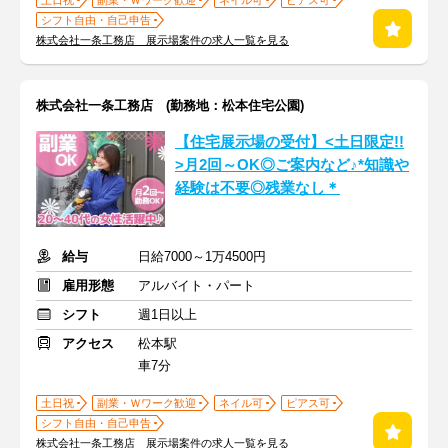
土日祝
副業・Ｗワーク歓迎
ネイル可
ピアス可
シフト自由・自己申告
株式会社一条工務店 展示場案件の求人一覧を見る
株式会社一条工務店 (勤務地：松本住宅公園)
【住宅展示場の受付】<土日限定!!
>月2回～OK◎ご案内など♪*知識や
経験は不要◎残業なし＊
給与
日給7000～1万4500円
雇用形態
アルバイト・パート
シフト
週1日以上
アクセス
松本駅
車7分
土日祝
副業・Ｗワーク歓迎
ネイル可
ピアス可
シフト自由・自己申告
株式会社一条工務店 展示場案件の求人一覧を見る