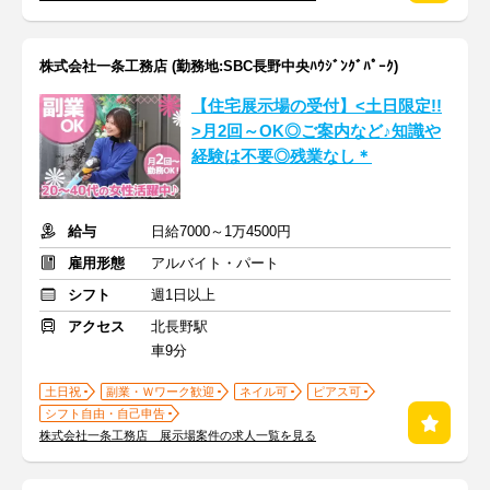
株式会社一条工務店 (勤務地:SBC長野中央ﾊｳｼﾞﾝｸﾞﾊﾟｰｸ)
【住宅展示場の受付】<土日限定!!
>月2回～OK◎ご案内など♪知識や
経験は不要◎残業なし＊
給与
日給7000～1万4500円
雇用形態
アルバイト・パート
シフト
週1日以上
アクセス
北長野駅
車9分
土日祝
副業・Ｗワーク歓迎
ネイル可
ピアス可
シフト自由・自己申告
株式会社一条工務店 展示場案件の求人一覧を見る