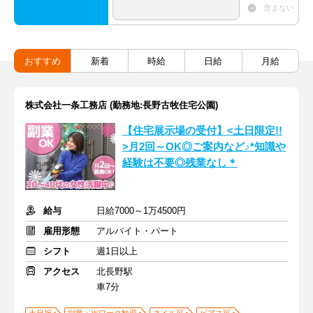
含まない
おすすめ
新着
時給
日給
月給
株式会社一条工務店 (勤務地:長野古牧住宅公園)
【住宅展示場の受付】<土日限定!!
>月2回～OK◎ご案内など♪*知識や
経験は不要◎残業なし＊
給与
日給7000～1万4500円
雇用形態
アルバイト・パート
シフト
週1日以上
アクセス
北長野駅
車7分