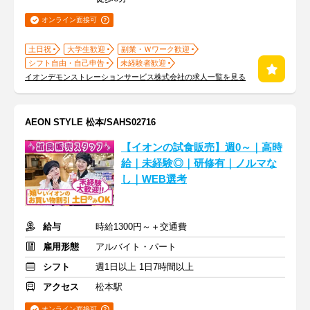
オンライン面接可
土日祝
大学生歓迎
副業・Ｗワーク歓迎
シフト自由・自己申告
未経験者歓迎
イオンデモンストレーションサービス株式会社の求人一覧を見る
AEON STYLE 松本/SAHS02716
【イオンの試食販売】週0～｜高時
給｜未経験◎｜研修有｜ノルマな
し｜WEB選考
給与
時給1300円～＋交通費
雇用形態
アルバイト・パート
シフト
週1日以上 1日7時間以上
アクセス
松本駅
オンライン面接可