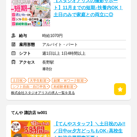
【スタジオアリスの撮影サポー
ト】11月までの短期♪扶養内OK！
土日のみで家庭との両立に◎
給与
時給1070円
雇用形態
アルバイト・パート
シフト
週1日以上 1日4時間以上
アクセス
長野駅
車8分
土日祝
大学生歓迎
副業・Ｗワーク歓迎
シフト自由・自己申告
未経験者歓迎
株式会社スタジオアリスの求人一覧を見る
てんや 諏訪店 te001
【てんやスタッフ】＼土日祝のみ!!
／日中or夕方どっちもOK♪高校生