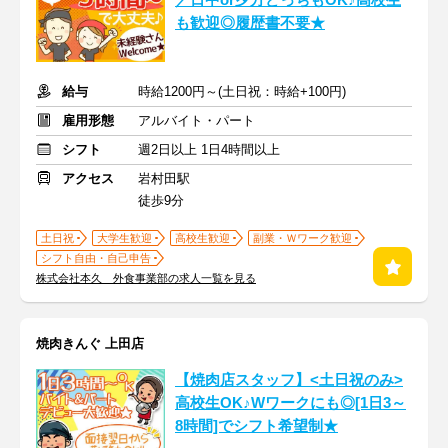
／日中or夕方どっちもOK♪高校生
も歓迎◎履歴書不要★
給与
時給1200円～(土日祝：時給+100円)
雇用形態
アルバイト・パート
シフト
週2日以上 1日4時間以上
アクセス
岩村田駅
徒歩9分
土日祝
大学生歓迎
高校生歓迎
副業・Ｗワーク歓迎
シフト自由・自己申告
株式会社本久 外食事業部の求人一覧を見る
焼肉きんぐ 上田店
【焼肉店スタッフ】<土日祝のみ>
高校生OK♪Wワークにも◎[1日3～
8時間]でシフト希望制★