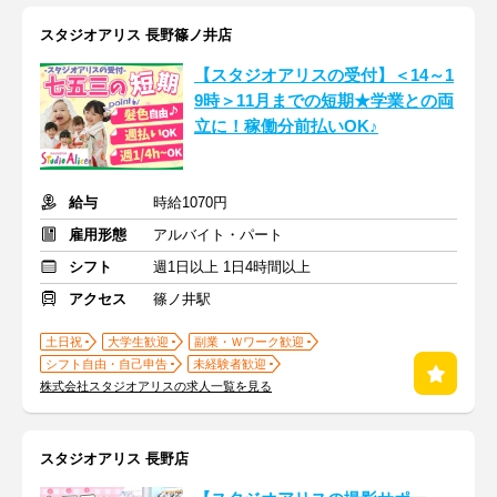
スタジオアリス 長野篠ノ井店
【スタジオアリスの受付】＜14～1
9時＞11月までの短期★学業との両
立に！稼働分前払いOK♪
給与
時給1070円
雇用形態
アルバイト・パート
シフト
週1日以上 1日4時間以上
アクセス
篠ノ井駅
土日祝
大学生歓迎
副業・Ｗワーク歓迎
シフト自由・自己申告
未経験者歓迎
株式会社スタジオアリスの求人一覧を見る
スタジオアリス 長野店