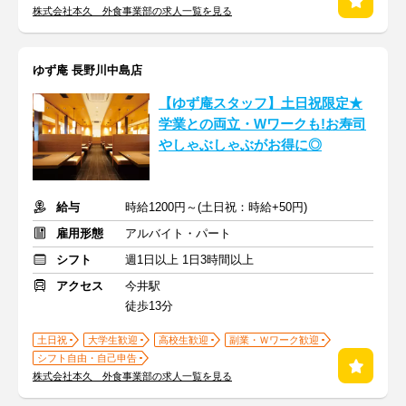
株式会社本久 外食事業部の求人一覧を見る
ゆず庵 長野川中島店
【ゆず庵スタッフ】土日祝限定★
学業との両立・Wワークも!お寿司
やしゃぶしゃぶがお得に◎
給与
時給1200円～(土日祝：時給+50円)
雇用形態
アルバイト・パート
シフト
週1日以上 1日3時間以上
アクセス
今井駅
徒歩13分
土日祝
大学生歓迎
高校生歓迎
副業・Ｗワーク歓迎
シフト自由・自己申告
株式会社本久 外食事業部の求人一覧を見る