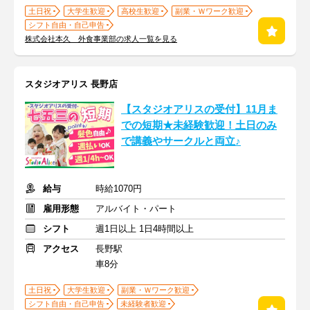
土日祝
大学生歓迎
高校生歓迎
副業・Ｗワーク歓迎
シフト自由・自己申告
株式会社本久 外食事業部の求人一覧を見る
スタジオアリス 長野店
【スタジオアリスの受付】11月ま
での短期★未経験歓迎！土日のみ
で講義やサークルと両立♪
給与
時給1070円
雇用形態
アルバイト・パート
シフト
週1日以上 1日4時間以上
アクセス
長野駅
車8分
土日祝
大学生歓迎
副業・Ｗワーク歓迎
シフト自由・自己申告
未経験者歓迎