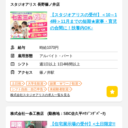
スタジオアリス 長野篠ノ井店
【スタジオアリスの受付】＜10～1
4時＞11月までの短期★家事・育児
の合間に！扶養内OK♪
給与
時給1070円
雇用形態
アルバイト・パート
シフト
週1日以上 1日4時間以上
アクセス
篠ノ井駅
土日祝
大学生歓迎
副業・Ｗワーク歓迎
シフト自由・自己申告
未経験者歓迎
株式会社スタジオアリスの求人一覧を見る
株式会社一条工務店 (勤務地：SBC佐久平ﾊｳｼﾞﾝｸﾞﾊﾟｰｸ)
【住宅展示場の受付】<土日限定!!