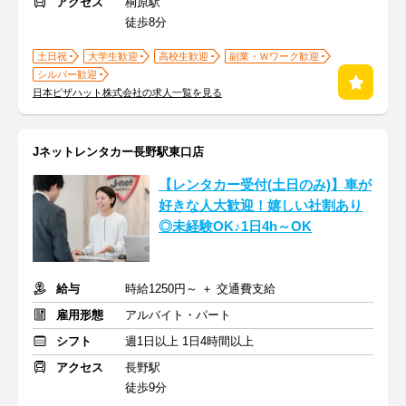
アクセス
桐原駅
徒歩8分
土日祝
大学生歓迎
高校生歓迎
副業・Ｗワーク歓迎
シルバー歓迎
日本ピザハット株式会社の求人一覧を見る
Jネットレンタカー長野駅東口店
【レンタカー受付(土日のみ)】車が
好きな人大歓迎！嬉しい社割あり
◎未経験OK♪1日4h～OK
給与
時給1250円～ ＋ 交通費支給
雇用形態
アルバイト・パート
シフト
週1日以上 1日4時間以上
アクセス
長野駅
徒歩9分