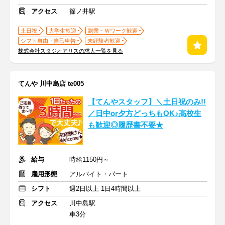
アクセス
篠ノ井駅
土日祝
大学生歓迎
副業・Ｗワーク歓迎
シフト自由・自己申告
未経験者歓迎
株式会社スタジオアリスの求人一覧を見る
てんや 川中島店 te005
【てんやスタッフ】＼土日祝のみ!!
／日中or夕方どっちもOK♪高校生
も歓迎◎履歴書不要★
給与
時給1150円～
雇用形態
アルバイト・パート
シフト
週2日以上 1日4時間以上
アクセス
川中島駅
車3分