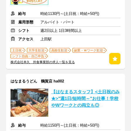
給与
時給1130円～(土日祝：時給+50円)
雇用形態
アルバイト・パート
シフト
週2日以上 1日3時間以上
アクセス
上田駅
土日祝
大学生歓迎
高校生歓迎
副業・Ｗワーク歓迎
シフト自由・自己申告
株式会社本久 外食事業部の求人一覧を見る
はなまるうどん 鶴賀店 ha002
【はなまるスタッフ】<土日祝のみ
★>"週1日/短時間～"お仕事！学校
やWワークとの両立も◎
給与
時給1150円～(土日祝：時給+50円)