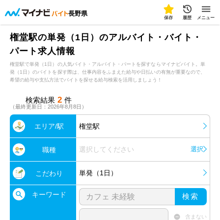
長野県
保存
履歴
メニュー
権堂駅の単発（1日）のアルバイト・バイト・
パート求人情報
権堂駅で単発（1日）の人気バイト・アルバイト・パートを探すならマイナビバイト。単
発（1日）のバイトを探す際は、仕事内容をふまえた給与や日払いの有無が重要なので、
希望の給与や支払方法でバイトを探せる給与検索を活用しましょう！
2
検索結果
件
（最終更新日：2026年8月8日）
エリア/駅
権堂駅
選択してください
選択
職種
単発（1日）
こだわり
キーワード
検索
含まない