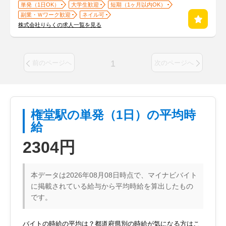
単発（1日OK）
大学生歓迎
短期（1ヶ月以内OK）
副業・Ｗワーク歓迎
ネイル可
株式会社りらくの求人一覧を見る
1
前のページへ
次のページへ
権堂駅の単発（1日）の平均時
給
2304円
本データは2026年08月08日時点で、マイナビバイト
に掲載されている給与から平均時給を算出したもの
です。
バイトの時給の平均は？都道府県別の時給が気になる方はこ