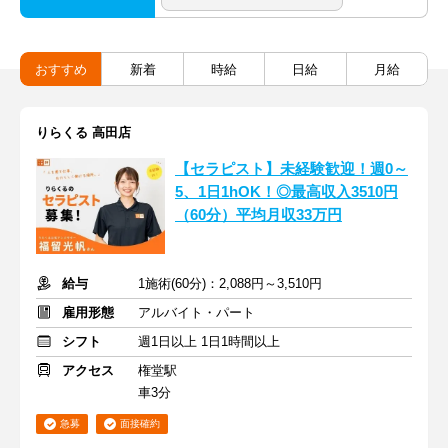
おすすめ
新着
時給
日給
月給
りらくる 高田店
【セラピスト】未経験歓迎！週0～
5、1日1hOK！◎最高収入3510円
（60分）平均月収33万円
給与
1施術(60分)：2,088円～3,510円
雇用形態
アルバイト・パート
シフト
週1日以上 1日1時間以上
アクセス
権堂駅
車3分
急募
面接確約