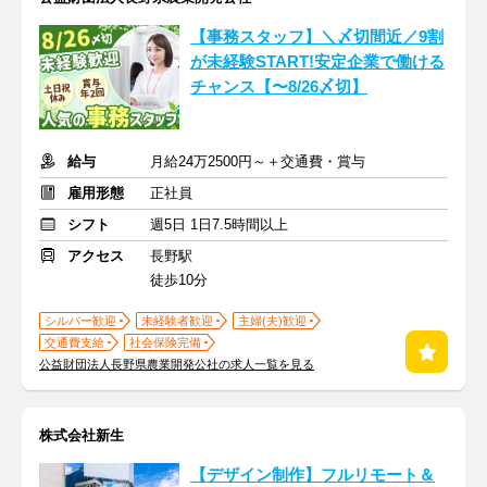
【事務スタッフ】＼〆切間近／9割
が未経験START!安定企業で働ける
チャンス【〜8/26〆切】
給与
月給24万2500円～＋交通費・賞与
雇用形態
正社員
シフト
週5日 1日7.5時間以上
アクセス
長野駅
徒歩10分
シルバー歓迎
未経験者歓迎
主婦(夫)歓迎
交通費支給
社会保険完備
公益財団法人長野県農業開発公社の求人一覧を見る
株式会社新生
【デザイン制作】フルリモート＆