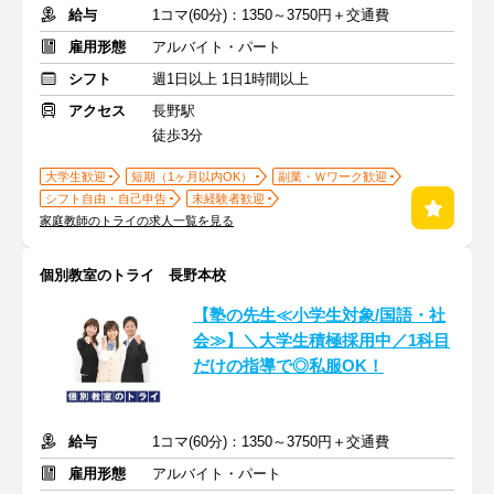
給与
1コマ(60分)：1350～3750円＋交通費
雇用形態
アルバイト・パート
シフト
週1日以上 1日1時間以上
アクセス
長野駅
徒歩3分
大学生歓迎
短期（1ヶ月以内OK）
副業・Ｗワーク歓迎
シフト自由・自己申告
未経験者歓迎
家庭教師のトライの求人一覧を見る
個別教室のトライ 長野本校
【塾の先生≪小学生対象/国語・社
会≫】＼大学生積極採用中／1科目
だけの指導で◎私服OK！
給与
1コマ(60分)：1350～3750円＋交通費
雇用形態
アルバイト・パート