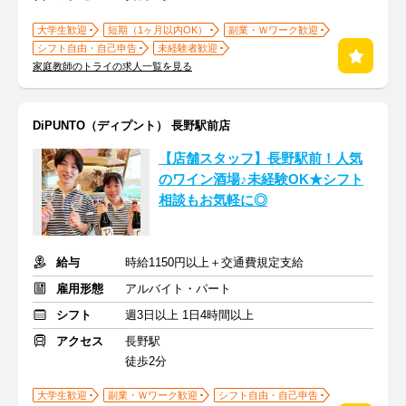
大学生歓迎
短期（1ヶ月以内OK）
副業・Ｗワーク歓迎
シフト自由・自己申告
未経験者歓迎
家庭教師のトライの求人一覧を見る
DiPUNTO（ディプント） 長野駅前店
【店舗スタッフ】長野駅前！人気
のワイン酒場♪未経験OK★シフト
相談もお気軽に◎
給与
時給1150円以上＋交通費規定支給
雇用形態
アルバイト・パート
シフト
週3日以上 1日4時間以上
アクセス
長野駅
徒歩2分
大学生歓迎
副業・Ｗワーク歓迎
シフト自由・自己申告