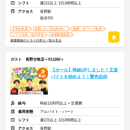
シフト
週1日以上 1日1時間以上
アクセス
長野駅
徒歩3分
大学生歓迎
短期（1ヶ月以内OK）
副業・Ｗワーク歓迎
シフト自由・自己申告
未経験者歓迎
家庭教師のトライの求人一覧を見る
ガスト 長野古牧店＜011260＞
【ホール】時給UPしました！王道
バイトを始めよう！髪色自由
給与
時給1100円以上＋交通費
雇用形態
アルバイト・パート
シフト
週1日以上 1日2時間以上
アクセス
長野駅