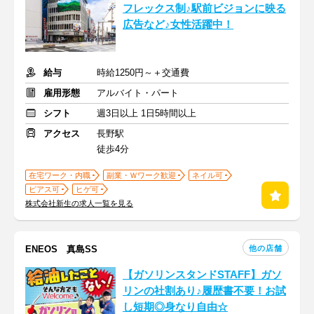
フレックス制♪駅前ビジョンに映る
広告など♪女性活躍中！
給与
時給1250円～＋交通費
雇用形態
アルバイト・パート
シフト
週3日以上 1日5時間以上
アクセス
長野駅
徒歩4分
在宅ワーク・内職
副業・Ｗワーク歓迎
ネイル可
ピアス可
ヒゲ可
株式会社新生の求人一覧を見る
他の店舗
ENEOS 真島SS
【ガソリンスタンドSTAFF】ガソ
リンの社割あり♪履歴書不要！お試
し短期◎身なり自由☆