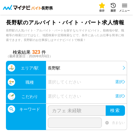
長野県
保存
履歴
メニュー
長野駅のアルバイト・バイト・パート求人情報
長野駅の人気バイト・アルバイト・パートを探すならマイナビバイト。勤務地や駅、職
種等の検索だけではなく、地図検索や定期検索などで、条件にあったお仕事を簡単に検
索できます。長野駅のお仕事探しはマイナビバイトで検索！
323
検索結果
件
（最終更新日：2026年8月6日）
エリア/駅
長野駅
選択してください
選択
職種
選択してください
選択
こだわり
キーワード
検索
含まない