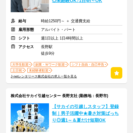
◎未経験OK♪1日4h～OK
給与
時給1250円～ ＋ 交通費支給
雇用形態
アルバイト・パート
シフト
週1日以上 1日4時間以上
アクセス
長野駅
徒歩9分
大学生歓迎
副業・Ｗワーク歓迎
シフト自由・自己申告
土日祝
未経験者歓迎
J-netレンタリース株式会社の求人一覧を見る
株式会社サカイ引越センター 長野支社 (勤務地：長野市)
【サカイの引越しスタッフ】登録
制｜男子活躍中★暑さ対策ばっち
り◎週1～＆夏だけ短期OK