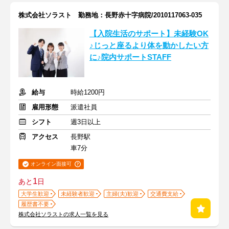
株式会社ソラスト 勤務地：長野赤十字病院/2010117063-035
【入院生活のサポート】未経験OK
♪じっと座るより体を動かしたい方
に♪院内サポートSTAFF
給与
時給1200円
雇用形態
派遣社員
シフト
週3日以上
アクセス
長野駅
車7分
オンライン面接可
1
あと
日
大学生歓迎
未経験者歓迎
主婦(夫)歓迎
交通費支給
履歴書不要
株式会社ソラストの求人一覧を見る