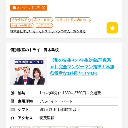
オンライン面接可
大学生歓迎
高校生歓迎
短期（1ヶ月以内OK）
シルバー歓迎
ピアス可
株式会社すかいらーくレストランツの求人一覧を見る
個別教室のトライ 青木島校
【塾の先生≪小学生対象/理数系
≫】完全マンツーマン指導！私服
◎得意な1科目だけでOK
給与
1コマ(60分)：1350～3750円＋交通費
雇用形態
アルバイト・パート
シフト
週1日以上 1日1時間以上
アクセス
安茂里駅