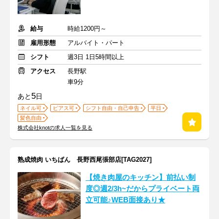
給与
時給1200円～
雇用形態
アルバイト・パート
シフト
週3日 1日5時間以上
アクセス
長野駅
車9分
5
あと
日
ネイル可
ピアス可
シフト自由・自己申告
平日
髪色自由
株式会社knotの求人一覧を見る
熟成焼肉 いちばん 長野西尾張部店[TAG2027]
【焼き肉屋のキッチン】前払い制
度◎週2/3h~だからプライベート両
立可能♪WEB面接あり★