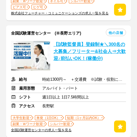
副業・Ｗワーク歓迎
ネイル可
シルバー歓迎
ピアス可
ヒゲ可
株式会社フューチャー・コミュニケーションズの求人一覧を見る
他の店舗
全国試験運営センター (※長野エリア)
【試験監督員】登録制★＼300名の
大募集／フリーター&社会人⇒大歓
迎♪前払いOK！(稼働分)
給与
時給1300円～ ＋交通費 ※試験・役割により手当あり
雇用形態
アルバイト・パート
シフト
週1日以上 1日7.5時間以上
アクセス
長野駅
大学生歓迎
単発（1日OK）
短期（1ヶ月以内OK）
副業・Ｗワーク歓迎
シルバー歓迎
全国試験運営センターの求人一覧を見る