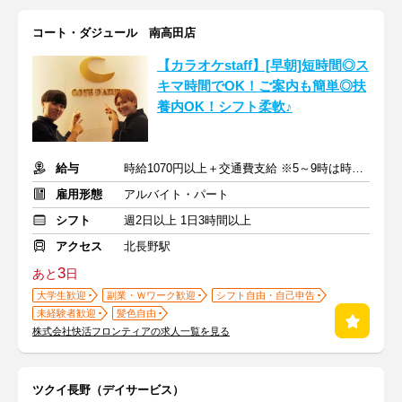
コート・ダジュール 南高田店
【カラオケstaff】[早朝]短時間◎ス
キマ時間でOK！ご案内も簡単◎扶
養内OK！シフト柔軟♪
給与
時給1070円以上＋交通費支給 ※5～9時は時給1120円
雇用形態
アルバイト・パート
シフト
週2日以上 1日3時間以上
アクセス
北長野駅
3
あと
日
大学生歓迎
副業・Ｗワーク歓迎
シフト自由・自己申告
未経験者歓迎
髪色自由
株式会社快活フロンティアの求人一覧を見る
ツクイ長野（デイサービス）