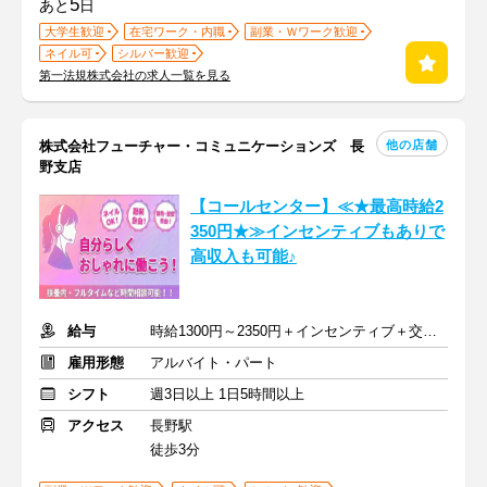
5
あと
日
大学生歓迎
在宅ワーク・内職
副業・Ｗワーク歓迎
ネイル可
シルバー歓迎
第一法規株式会社の求人一覧を見る
他の店舗
株式会社フューチャー・コミュニケーションズ 長
野支店
【コールセンター】≪★最高時給2
350円★≫インセンティブもありで
高収入も可能♪
給与
時給1300円～2350円＋インセンティブ＋交通費
雇用形態
アルバイト・パート
シフト
週3日以上 1日5時間以上
アクセス
長野駅
徒歩3分