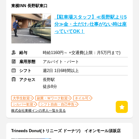
東横INN 長野駅東口
【駐車場スタッフ】≪長野駅より5
分≫金・土だけ♪仕事がない時は座
っていてOK！
給与
時給1160円～ +交通費(上限：月5万円まで)
雇用形態
アルバイト・パート
シフト
週2日 1日6時間以上
アクセス
長野駅
徒歩8分
大学生歓迎
副業・Ｗワーク歓迎
ネイル可
シルバー歓迎
シフト自由・自己申告
株式会社東横インの求人一覧を見る
Trineeds Donut(トリニーズ ドーナツ) イオンモール須坂店