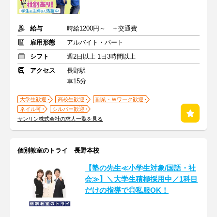
給与
時給1200円～ ＋交通費
雇用形態
アルバイト・パート
シフト
週2日以上 1日3時間以上
アクセス
長野駅
車15分
大学生歓迎
高校生歓迎
副業・Ｗワーク歓迎
ネイル可
シルバー歓迎
サンリン株式会社の求人一覧を見る
個別教室のトライ 長野本校
【塾の先生≪小学生対象/国語・社
会≫】＼大学生積極採用中／1科目
だけの指導で◎私服OK！