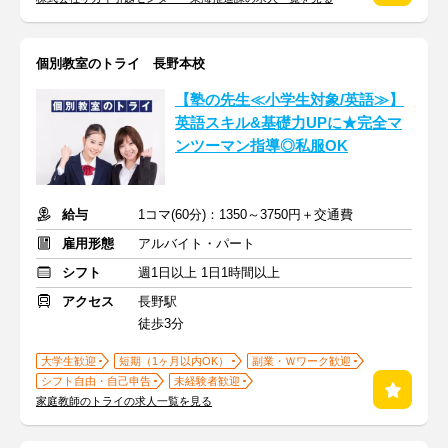
個別教室のトライ 長野本校
【塾の先生≪小学生対象/英語≫】
英語スキル&基礎力UPに★完全マ
ンツーマン指導◎私服OK
給与
1コマ(60分)：1350～3750円＋交通費
雇用形態
アルバイト・パート
シフト
週1日以上 1日1時間以上
アクセス
長野駅
徒歩3分
大学生歓迎
短期（1ヶ月以内OK）
副業・Ｗワーク歓迎
シフト自由・自己申告
未経験者歓迎
家庭教師のトライの求人一覧を見る