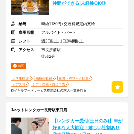
仲間ができる!未経験OK◎
給与
時給1180円+交通費規定内支給
雇用形態
アルバイト・パート
シフト
週2日以上 1日2時間以上
アクセス
市役所前駅
徒歩2分
急募
大学生歓迎
高校生歓迎
副業・Ｗワーク歓迎
ピアス可
シフト自由・自己申告
ロイヤルフードサービス株式会社の求人一覧を見る
Jネットレンタカー長野駅東口店
【レンタカー受付(土日のみ)】車が
好きな人大歓迎！嬉しい社割あり