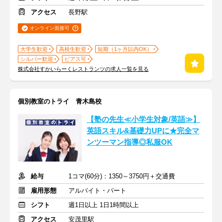
アクセス
長野駅
オンライン面接可
大学生歓迎
高校生歓迎
短期（1ヶ月以内OK）
シルバー歓迎
ピアス可
株式会社すかいらーくレストランツの求人一覧を見る
個別教室のトライ 青木島校
【塾の先生≪小学生対象/英語≫】
英語スキル&基礎力UPに★完全マ
ンツーマン指導◎私服OK
給与
1コマ(60分)：1350～3750円＋交通費
雇用形態
アルバイト・パート
シフト
週1日以上 1日1時間以上
アクセス
安茂里駅