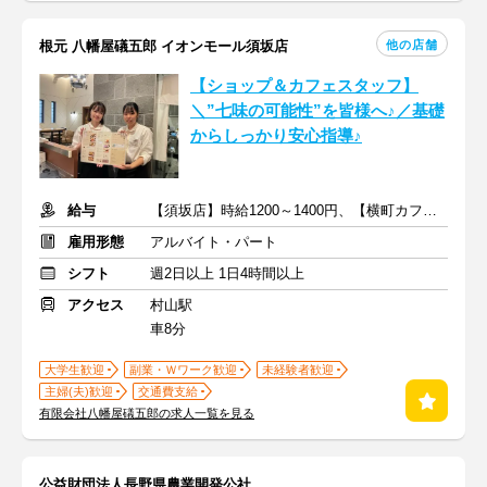
他の店舗
根元 八幡屋礒五郎 イオンモール須坂店
【ショップ＆カフェスタッフ】
＼”七味の可能性”を皆様へ♪／基礎
からしっかり安心指導♪
給与
【須坂店】時給1200～1400円、【横町カフェ】時給1100～1200円
雇用形態
アルバイト・パート
シフト
週2日以上 1日4時間以上
アクセス
村山駅
車8分
大学生歓迎
副業・Ｗワーク歓迎
未経験者歓迎
主婦(夫)歓迎
交通費支給
有限会社八幡屋礒五郎の求人一覧を見る
公益財団法人長野県農業開発公社