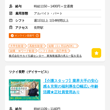
給与
時給1150～1400円＋交通費
雇用形態
アルバイト・パート
シフト
週1日以上 1日4時間以上
アクセス
長野駅
オンライン面接可
大学生歓迎
高校生歓迎
短期（1ヶ月以内OK）
副業・Ｗワーク歓迎
シフト自由・自己申告
株式会社サカイ引越センター 東海推進課の求人一覧を見る
ツクイ長野（デイサービス）
【介護スタッフ】業界大手の安心
感＆充実の福利厚生◎幅広い年齢
活躍★正社員登用あり
給与
時給1109～1140円