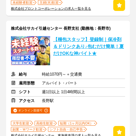
未経験者歓迎
主婦(夫)歓迎
株式会社プロントコーポレーションの求人一覧を見る
株式会社サカイ引越センター 長野支社 (勤務地：長野市)
【梱包スタッフ】登録制｜保冷剤
＆ドリンクあり♪包むだけ簡単！夏
だけOKな神バイト★
給与
時給1070円～＋交通費
雇用形態
アルバイト・パート
シフト
週1日以上 1日4時間以上
アクセス
長野駅
オンライン面接可
大学生歓迎
高校生歓迎
短期（1ヶ月以内OK）
副業・Ｗワーク歓迎
シフト自由・自己申告
株式会社サカイ引越センター 東海推進課の求人一覧を見る