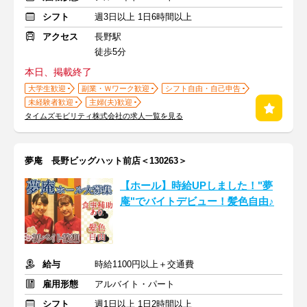
シフト
週3日以上 1日6時間以上
アクセス
長野駅
徒歩5分
本日、掲載終了
大学生歓迎
副業・Ｗワーク歓迎
シフト自由・自己申告
未経験者歓迎
主婦(夫)歓迎
タイムズモビリティ株式会社の求人一覧を見る
夢庵 長野ビッグハット前店＜130263＞
【ホール】時給UPしました！"夢
庵"でバイトデビュー！髪色自由♪
給与
時給1100円以上＋交通費
雇用形態
アルバイト・パート
シフト
週1日以上 1日2時間以上