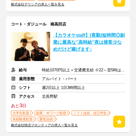
株式会社デリシアの求人一覧を見る
コート・ダジュール 南高田店
【カラオケstaff】[夜勤]短時間◎副
業に最高な”高時給”夜は接客少な
めだけど稼げます♪
給与
時給1070円以上＋交通費支給 ※22～翌5時は時給1338円
雇用形態
アルバイト・パート
シフト
週2日以上 1日3時間以上
アクセス
北長野駅
3
あと
日
大学生歓迎
副業・Ｗワーク歓迎
シフト自由・自己申告
未経験者歓迎
髪色自由
株式会社快活フロンティアの求人一覧を見る