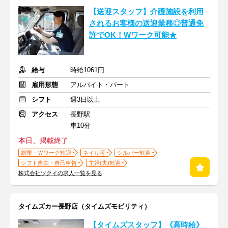
【送迎スタッフ】介護施設を利用
されるお客様の送迎業務◎普通免
許でOK！Wワーク可能★
給与
時給1061円
雇用形態
アルバイト・パート
シフト
週3日以上
アクセス
長野駅
車10分
本日、掲載終了
副業・Ｗワーク歓迎
ネイル可
シルバー歓迎
シフト自由・自己申告
主婦(夫)歓迎
株式会社ツクイの求人一覧を見る
タイムズカー長野店（タイムズモビリティ）
【タイムズスタッフ】《高時給》