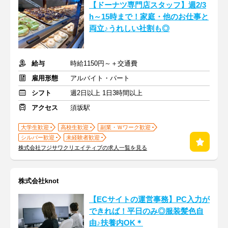
【ドーナツ専門店スタッフ】週2/3
h～15時まで！家庭・他のお仕事と
両立♪うれしい社割も◎
給与
時給1150円～＋交通費
雇用形態
アルバイト・パート
シフト
週2日以上 1日3時間以上
アクセス
須坂駅
大学生歓迎
高校生歓迎
副業・Ｗワーク歓迎
シルバー歓迎
未経験者歓迎
株式会社フジサワクリエイティブの求人一覧を見る
株式会社knot
【ECサイトの運営事務】PC入力が
できれば！平日のみ◎服装髪色自
由♪扶養内OK＊