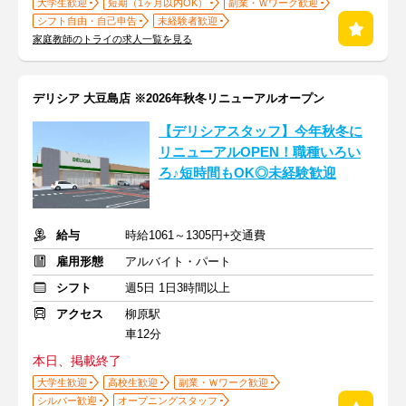
大学生歓迎
短期（1ヶ月以内OK）
副業・Ｗワーク歓迎
シフト自由・自己申告
未経験者歓迎
家庭教師のトライの求人一覧を見る
デリシア 大豆島店 ※2026年秋冬リニューアルオープン
【デリシアスタッフ】今年秋冬に
リニューアルOPEN！職種いろい
ろ♪短時間もOK◎未経験歓迎
給与
時給1061～1305円+交通費
雇用形態
アルバイト・パート
シフト
週5日 1日3時間以上
アクセス
柳原駅
車12分
本日、掲載終了
大学生歓迎
高校生歓迎
副業・Ｗワーク歓迎
シルバー歓迎
オープニングスタッフ