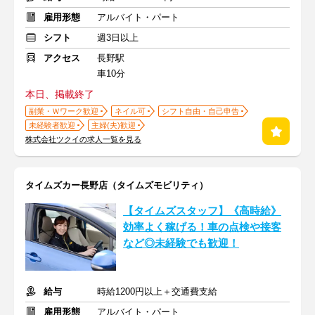
雇用形態
アルバイト・パート
シフト
週3日以上
アクセス
長野駅
車10分
本日、掲載終了
副業・Ｗワーク歓迎
ネイル可
シフト自由・自己申告
未経験者歓迎
主婦(夫)歓迎
株式会社ツクイの求人一覧を見る
タイムズカー長野店（タイムズモビリティ）
【タイムズスタッフ】《高時給》
効率よく稼げる！車の点検や接客
など◎未経験でも歓迎！
給与
時給1200円以上＋交通費支給
雇用形態
アルバイト・パート