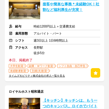
接客や簡単な事務＊未経験OK！社
割など福利厚生が充実！
給与
時給1200円以上＋交通費支給
雇用形態
アルバイト・パート
シフト
週3日以上 1日6時間以上
アクセス
長野駅
徒歩5分
本日、掲載終了
大学生歓迎
副業・Ｗワーク歓迎
シフト自由・自己申告
未経験者歓迎
主婦(夫)歓迎
タイムズモビリティ株式会社の求人一覧を見る
ロイヤルホスト昭和通店
【キッチン】キッチンは、もう一
つのキャンパス。ロイホでバイト