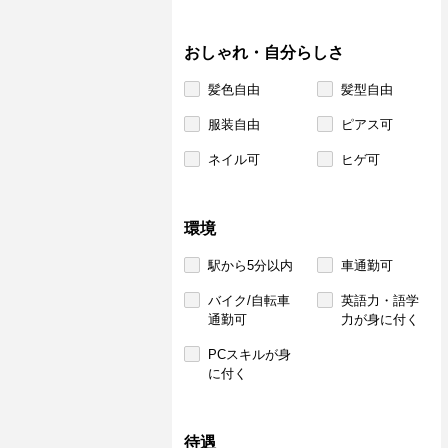
おしゃれ・自分らしさ
髪色自由
髪型自由
服装自由
ピアス可
ネイル可
ヒゲ可
環境
駅から5分以内
車通勤可
バイク/自転車
英語力・語学
通勤可
力が身に付く
PCスキルが身
に付く
待遇