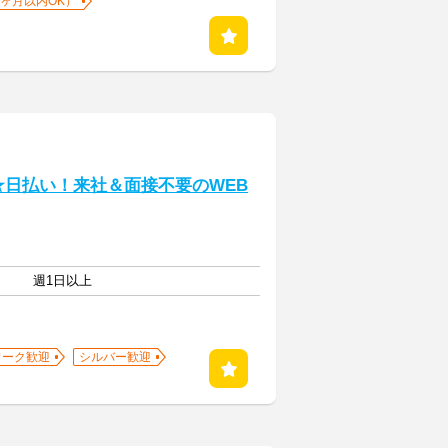
1ヶ月以内OK）
★日払い！来社＆面接不要のWEB
週1日以上
ワーク歓迎
シルバー歓迎