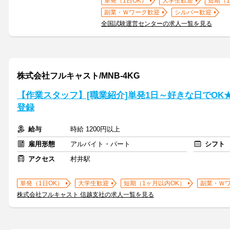
単発（1日OK）
大学生歓迎
短期（
副業・Ｗワーク歓迎
シルバー歓迎
全国試験運営センターの求人一覧を見る
株式会社フルキャスト/MNB-4KG
【作業スタッフ】[職業紹介]単発1日～好きな日でOK
登録
給与
時給 1200円以上
雇用形態
アルバイト・パート
シフト
アクセス
村井駅
単発（1日OK）
大学生歓迎
短期（1ヶ月以内OK）
副業・Ｗ
株式会社フルキャスト 信越支社の求人一覧を見る