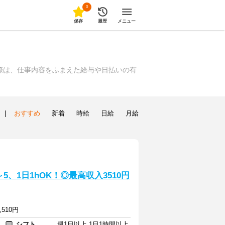
0
保存
履歴
メニュー
際は、仕事内容をふまえた給与や日払いの有
|
おすすめ
新着
時給
日給
月給
、1日1hOK！◎最高収入3510円
,510円
シフト
週1日以上 1日1時間以上