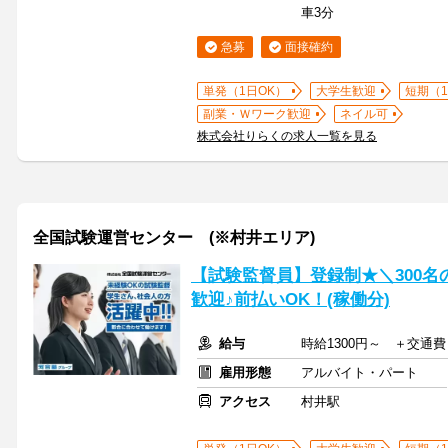
車3分
急募
面接確約
単発（1日OK）
大学生歓迎
短期（
副業・Ｗワーク歓迎
ネイル可
株式会社りらくの求人一覧を見る
全国試験運営センター (※村井エリア)
【試験監督員】登録制★＼300
歓迎♪前払いOK！(稼働分)
給与
時給1300円～ ＋交通
雇用形態
アルバイト・パート
アクセス
村井駅