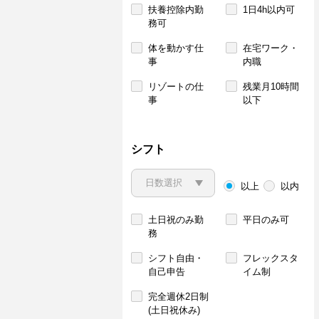
扶養控除内勤
1日4h以内可
務可
体を動かす仕
在宅ワーク・
事
内職
リゾートの仕
残業月10時間
事
以下
シフト
以上
以内
土日祝のみ勤
平日のみ可
務
シフト自由・
フレックスタ
自己申告
イム制
完全週休2日制
(土日祝休み)