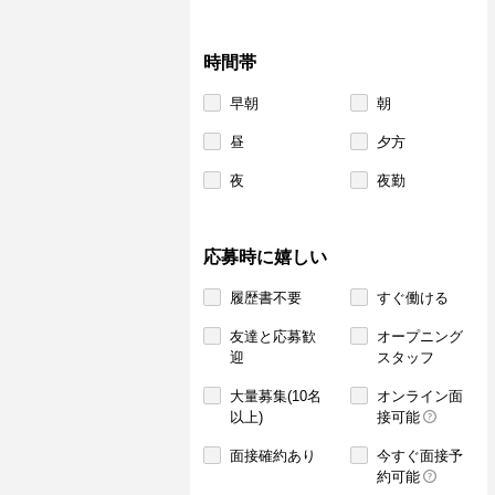
時間帯
早朝
朝
昼
夕方
夜
夜勤
応募時に嬉しい
履歴書不要
すぐ働ける
友達と応募歓
オープニング
迎
スタッフ
大量募集(10名
オンライン面
以上)
接可能
面接確約あり
今すぐ面接予
約可能