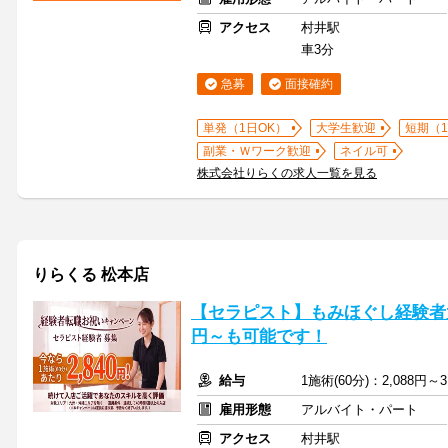
アクセス
村井駅
車3分
急募
面接確約
単発（1日OK）
大学生歓迎
短期（
副業・Ｗワーク歓迎
ネイル可
株式会社りらくの求人一覧を見る
りらくる 松本店
【セラピスト】もみほぐし経験者大
円～も可能です！
給与
1施術(60分)：2,088円～3
雇用形態
アルバイト・パート
アクセス
村井駅