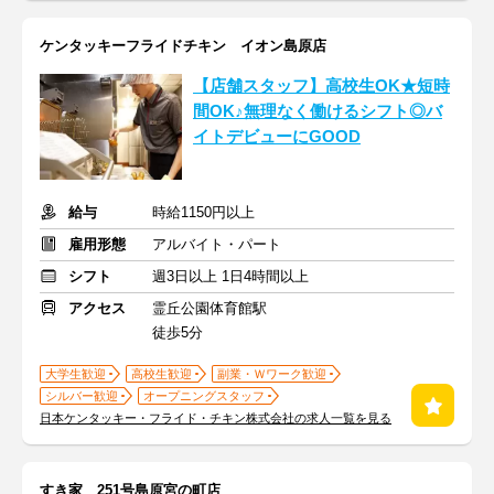
ケンタッキーフライドチキン イオン島原店
【店舗スタッフ】高校生OK★短時
間OK♪無理なく働けるシフト◎バ
イトデビューにGOOD
給与
時給1150円以上
雇用形態
アルバイト・パート
シフト
週3日以上 1日4時間以上
アクセス
霊丘公園体育館駅
徒歩5分
大学生歓迎
高校生歓迎
副業・Ｗワーク歓迎
シルバー歓迎
オープニングスタッフ
日本ケンタッキー・フライド・チキン株式会社の求人一覧を見る
すき家 251号島原宮の町店