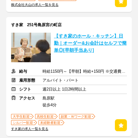
株式会社大山の求人一覧を見る
すき家 251号島原宮の町店
【すき家のホール・キッチン】日
勤｜オーダー&お会計はセルフで簡
単◎[早朝手当あり]
給与
時給1150円～【早朝】時給+150円 ※交通費支給
雇用形態
アルバイト・パート
シフト
週2日以上 1日2時間以上
アクセス
島原駅
徒歩4分
大学生歓迎
高校生歓迎
副業・Ｗワーク歓迎
シルバー歓迎
未経験者歓迎
すき家の求人一覧を見る