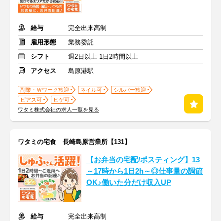
給与
完全出来高制
雇用形態
業務委託
シフト
週2日以上 1日2時間以上
アクセス
島原港駅
副業・Ｗワーク歓迎
ネイル可
シルバー歓迎
ピアス可
ヒゲ可
ワタミ株式会社の求人一覧を見る
ワタミの宅食 長崎島原営業所【131】
【お弁当の宅配/ポスティング】13
～17時から1日2h～◎仕事量の調節
OK♪働いた分だけ収入UP
給与
完全出来高制