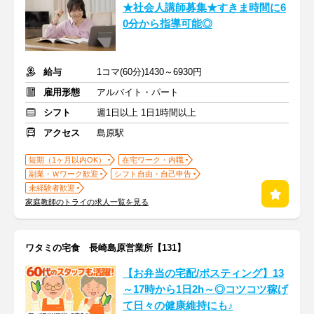
★社会人講師募集★すきま時間に6
0分から指導可能◎
給与
1コマ(60分)1430～6930円
雇用形態
アルバイト・パート
シフト
週1日以上 1日1時間以上
アクセス
島原駅
短期（1ヶ月以内OK）
在宅ワーク・内職
副業・Ｗワーク歓迎
シフト自由・自己申告
未経験者歓迎
家庭教師のトライの求人一覧を見る
ワタミの宅食 長崎島原営業所【131】
【お弁当の宅配/ポスティング】13
～17時から1日2h～◎コツコツ稼げ
て日々の健康維持にも♪