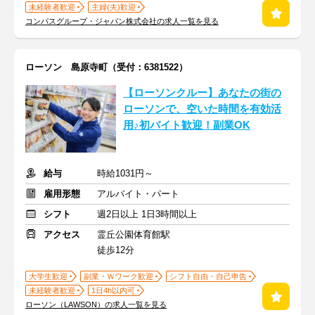
未経験者歓迎
主婦(夫)歓迎
コンパスグループ・ジャパン株式会社の求人一覧を見る
ローソン 島原寺町（受付：6381522）
【ローソンクルー】あなたの街の
ローソンで、空いた時間を有効活
用♪初バイト歓迎！副業OK
給与
時給1031円～
雇用形態
アルバイト・パート
シフト
週2日以上 1日3時間以上
アクセス
霊丘公園体育館駅
徒歩12分
大学生歓迎
副業・Ｗワーク歓迎
シフト自由・自己申告
未経験者歓迎
1日4h以内可
ローソン（LAWSON）の求人一覧を見る