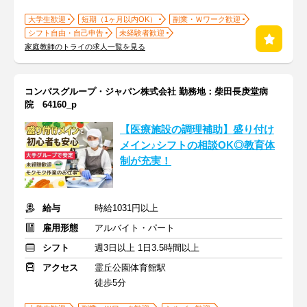
大学生歓迎
短期（1ヶ月以内OK）
副業・Ｗワーク歓迎
シフト自由・自己申告
未経験者歓迎
家庭教師のトライの求人一覧を見る
コンパスグループ・ジャパン株式会社 勤務地：柴田長庚堂病
院 64160_p
【医療施設の調理補助】盛り付け
メイン♪シフトの相談OK◎教育体
制が充実！
給与
時給1031円以上
雇用形態
アルバイト・パート
シフト
週3日以上 1日3.5時間以上
アクセス
霊丘公園体育館駅
徒歩5分