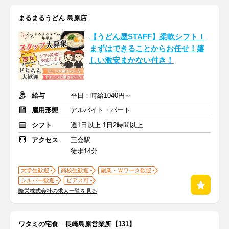
まるまるうどん 島原店
【うどん屋STAFF】柔軟シフト！
まずはできることからお任せ！嬉
しい激安まかない付き！
給与
平日：時給1040円～
雇用形態
アルバイト・パート
シフト
週1日以上 1日2時間以上
アクセス
三会駅
徒歩14分
大学生歓迎
高校生歓迎
副業・Ｗワーク歓迎
シルバー歓迎
ピアス可
隆栄株式会社の求人一覧を見る
ワタミの宅食 長崎島原営業所【131】