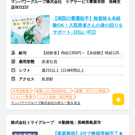
マンパワーグループ株式会社 ケアサービス事業本部 長崎支
店/872157
【病院の看護助手】無資格＆未経
験OK！入院患者さんの身の回りを
サポート♪日払い可◎
給与
【経験者】時給1350円～【未経験】時給1250円～ ※交通費全額
雇用形態
派遣社員
シフト
週2日以上 1日4時間以上
アクセス
島原駅
大学生歓迎
短期（1ヶ月以内OK）
副業・Ｗワーク歓迎
シルバー歓迎
シフト自由・自己申告
マンパワーグループ株式会社の求人一覧を見る
株式会社トライグループ ※勤務地：長崎県島原市
【家庭教師】3分で教師登録完了★