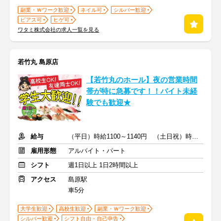
副業・Ｗワーク歓迎
ネイル可
シルバー歓迎
ピアス可
ヒゲ可
ワタミ株式会社の求人一覧を見る
若竹丸 島原店
【若竹丸のホール】夜の営業時間
帯が特に急募です！！バイト未経
験でも歓迎★
給与
（平日）時給1100～1140円 （土日祝）時給1130～1170円
雇用形態
アルバイト・パート
シフト
週1日以上 1日2時間以上
アクセス
島原駅
車5分
大学生歓迎
高校生歓迎
副業・Ｗワーク歓迎
シルバー歓迎
シフト自由・自己申告