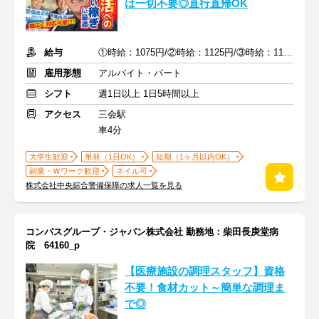
は一切不要◎直行直帰OK
給与
①時給：1075円/②時給：1125円/③時給：1175円
雇用形態
アルバイト・パート
シフト
週1日以上 1日5時間以上
アクセス
三会駅
車4分
大学生歓迎
単発（1日OK）
短期（1ヶ月以内OK）
副業・Ｗワーク歓迎
ネイル可
株式会社中央綜合警備保障の求人一覧を見る
コンパスグループ・ジャパン株式会社 勤務地：柴田長庚堂病
院 64160_p
【医療施設の調理スタッフ】資格
不要！食材カット～簡単な調理ま
で◎