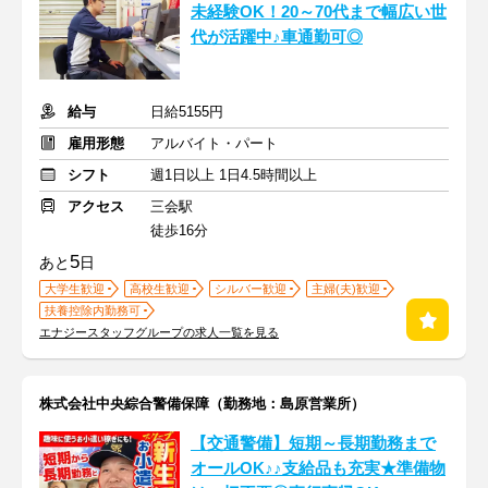
未経験OK！20～70代まで幅広い世
代が活躍中♪車通勤可◎
給与
日給5155円
雇用形態
アルバイト・パート
シフト
週1日以上 1日4.5時間以上
アクセス
三会駅
徒歩16分
5
あと
日
大学生歓迎
高校生歓迎
シルバー歓迎
主婦(夫)歓迎
扶養控除内勤務可
エナジースタッフグループの求人一覧を見る
株式会社中央綜合警備保障（勤務地：島原営業所）
【交通警備】短期～長期勤務まで
オールOK♪♪支給品も充実★準備物