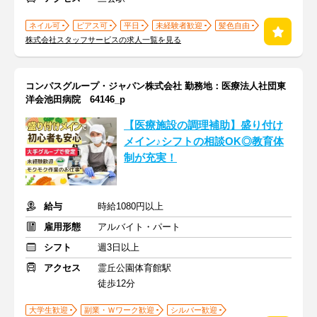
ネイル可
ピアス可
平日
未経験者歓迎
髪色自由
株式会社スタッフサービスの求人一覧を見る
コンパスグループ・ジャパン株式会社 勤務地：医療法人社団東
洋会池田病院 64146_p
【医療施設の調理補助】盛り付け
メイン♪シフトの相談OK◎教育体
制が充実！
給与
時給1080円以上
雇用形態
アルバイト・パート
シフト
週3日以上
アクセス
霊丘公園体育館駅
徒歩12分
大学生歓迎
副業・Ｗワーク歓迎
シルバー歓迎