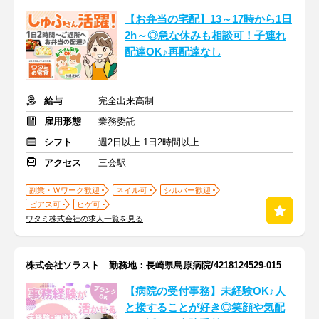
【お弁当の宅配】13～17時から1日
2h～◎急な休みも相談可！子連れ
配達OK♪再配達なし
給与
完全出来高制
雇用形態
業務委託
シフト
週2日以上 1日2時間以上
アクセス
三会駅
副業・Ｗワーク歓迎
ネイル可
シルバー歓迎
ピアス可
ヒゲ可
ワタミ株式会社の求人一覧を見る
株式会社ソラスト 勤務地：長崎県島原病院/4218124529-015
【病院の受付事務】未経験OK♪人
と接することが好き◎笑顔や気配