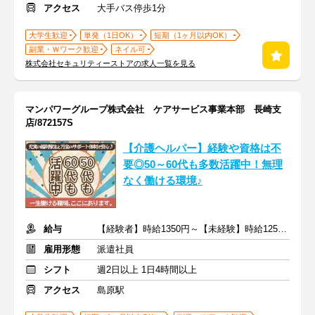
アクセス
大手バス停歩1分
大学生歓迎
単発（1日OK）
短期（1ヶ月以内OK）
副業・Ｗワーク歓迎
ネイル可
株式会社セキュリティーストアの求人一覧を見る
マンパワーグループ株式会社 ケアサービス事業本部 長崎支
店/872157S
【介護ヘルパー】経験や資格は不
要◎50～60代も多数活躍中！無理
なく働ける環境♪
給与
【経験者】時給1350円～【未経験】時給1250円～ ※交通費全額
雇用形態
派遣社員
シフト
週2日以上 1日4時間以上
アクセス
島原駅