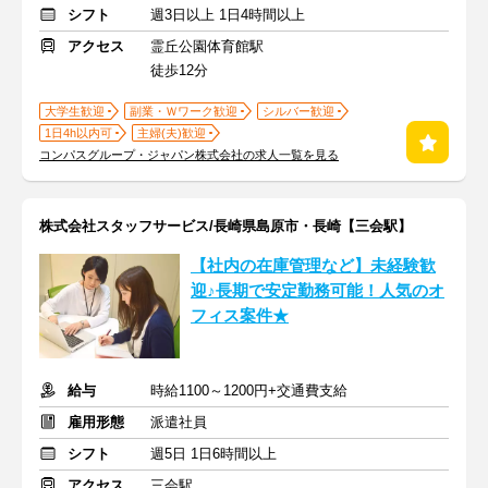
シフト
週3日以上 1日4時間以上
アクセス
霊丘公園体育館駅
徒歩12分
大学生歓迎
副業・Ｗワーク歓迎
シルバー歓迎
1日4h以内可
主婦(夫)歓迎
コンパスグループ・ジャパン株式会社の求人一覧を見る
株式会社スタッフサービス/長崎県島原市・長崎【三会駅】
【社内の在庫管理など】未経験歓
迎♪長期で安定勤務可能！人気のオ
フィス案件★
給与
時給1100～1200円+交通費支給
雇用形態
派遣社員
シフト
週5日 1日6時間以上
アクセス
三会駅