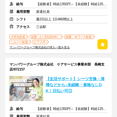
給与
【経験者】時給1350円～【未経験】時給1250円～ ※交通費全額
雇用形態
派遣社員
シフト
週2日以上 1日4時間以上
アクセス
三会駅
大学生歓迎
短期（1ヶ月以内OK）
副業・Ｗワーク歓迎
シルバー歓迎
ピアス可
マンパワーグループ株式会社の求人一覧を見る
マンパワーグループ株式会社 ケアサービス事業本部 長崎支
店/872157
【生活サポート】シーツ交換・清
掃などから♪未経験・資格なしO
K！日払い可◎
給与
【経験者】時給1350円～【未経験】時給1250円～ ※交通費全額
雇用形態
派遣社員