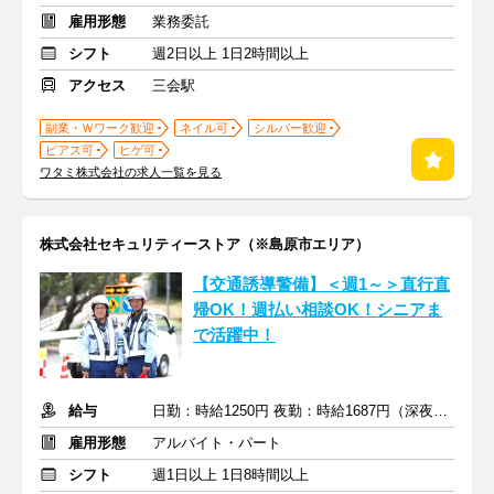
雇用形態
業務委託
シフト
週2日以上 1日2時間以上
アクセス
三会駅
副業・Ｗワーク歓迎
ネイル可
シルバー歓迎
ピアス可
ヒゲ可
ワタミ株式会社の求人一覧を見る
株式会社セキュリティーストア（※島原市エリア）
【交通誘導警備】＜週1～＞直行直
帰OK！週払い相談OK！シニアま
で活躍中！
給与
日勤：時給1250円 夜勤：時給1687円（深夜割増を含む）+交通費
雇用形態
アルバイト・パート
シフト
週1日以上 1日8時間以上