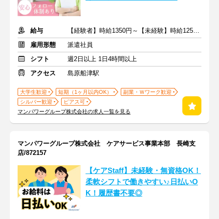
給与
【経験者】時給1350円～【未経験】時給1250円～ ※交通費全額
雇用形態
派遣社員
シフト
週2日以上 1日4時間以上
アクセス
島原船津駅
大学生歓迎
短期（1ヶ月以内OK）
副業・Ｗワーク歓迎
シルバー歓迎
ピアス可
マンパワーグループ株式会社の求人一覧を見る
マンパワーグループ株式会社 ケアサービス事業本部 長崎支
店/872157
【ケアStaff】未経験・無資格OK！
柔軟シフトで働きやすい♪日払いO
K！履歴書不要◎