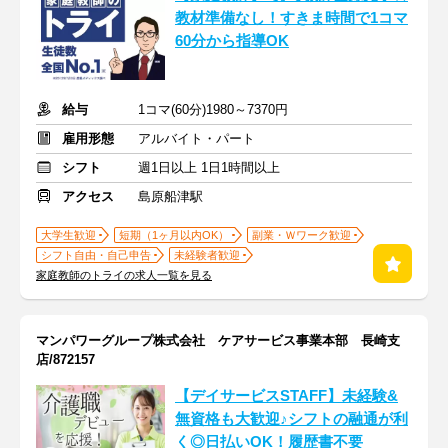
教材準備なし！すきま時間で1コマ
60分から指導OK
給与
1コマ(60分)1980～7370円
雇用形態
アルバイト・パート
シフト
週1日以上 1日1時間以上
アクセス
島原船津駅
大学生歓迎
短期（1ヶ月以内OK）
副業・Ｗワーク歓迎
シフト自由・自己申告
未経験者歓迎
家庭教師のトライの求人一覧を見る
マンパワーグループ株式会社 ケアサービス事業本部 長崎支
店/872157
【デイサービスSTAFF】未経験&
無資格も大歓迎♪シフトの融通が利
く◎日払いOK！履歴書不要