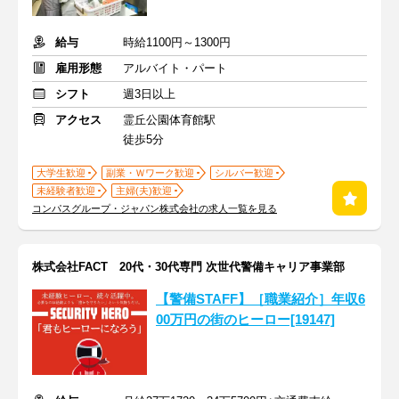
給与
時給1100円～1300円
雇用形態
アルバイト・パート
シフト
週3日以上
アクセス
霊丘公園体育館駅
徒歩5分
大学生歓迎
副業・Ｗワーク歓迎
シルバー歓迎
未経験者歓迎
主婦(夫)歓迎
コンパスグループ・ジャパン株式会社の求人一覧を見る
株式会社FACT 20代・30代専門 次世代警備キャリア事業部
【警備STAFF】［職業紹介］年収6
00万円の街のヒーロー[19147]