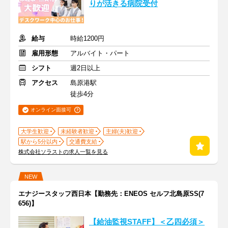
りが活きる病院受付
給与
時給1200円
雇用形態
アルバイト・パート
シフト
週2日以上
アクセス
島原港駅
徒歩4分
オンライン面接可
大学生歓迎
未経験者歓迎
主婦(夫)歓迎
駅から5分以内
交通費支給
株式会社ソラストの求人一覧を見る
NEW
エナジースタッフ西日本【勤務先：ENEOS セルフ北島原SS(7
656)】
【給油監視STAFF】＜乙四必須＞