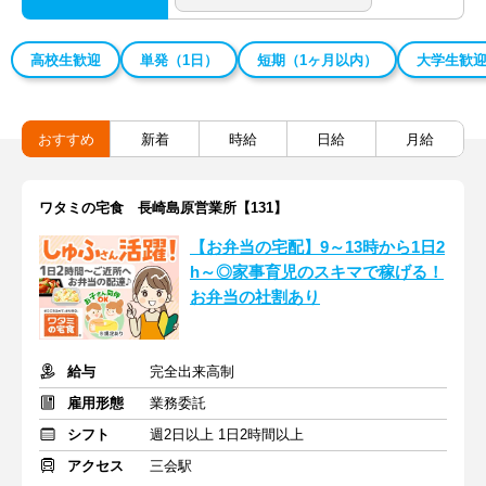
高校生歓迎
単発（1日）
短期（1ヶ月以内）
大学生歓
おすすめ
新着
時給
日給
月給
ワタミの宅食 長崎島原営業所【131】
【お弁当の宅配】9～13時から1日2
h～◎家事育児のスキマで稼げる！
お弁当の社割あり
給与
完全出来高制
雇用形態
業務委託
シフト
週2日以上 1日2時間以上
アクセス
三会駅