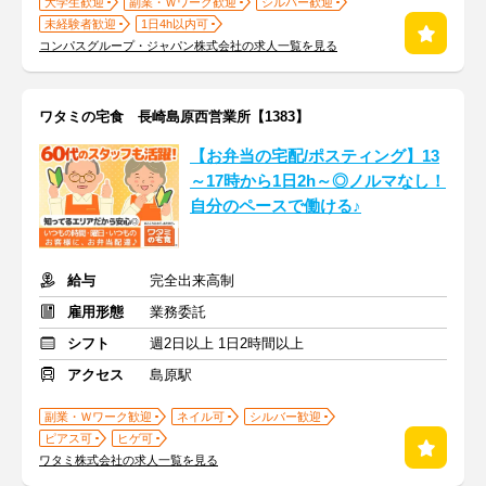
大学生歓迎
副業・Ｗワーク歓迎
シルバー歓迎
未経験者歓迎
1日4h以内可
コンパスグループ・ジャパン株式会社の求人一覧を見る
ワタミの宅食 長崎島原西営業所【1383】
【お弁当の宅配/ポスティング】13
～17時から1日2h～◎ノルマなし！
自分のペースで働ける♪
給与
完全出来高制
雇用形態
業務委託
シフト
週2日以上 1日2時間以上
アクセス
島原駅
副業・Ｗワーク歓迎
ネイル可
シルバー歓迎
ピアス可
ヒゲ可
ワタミ株式会社の求人一覧を見る