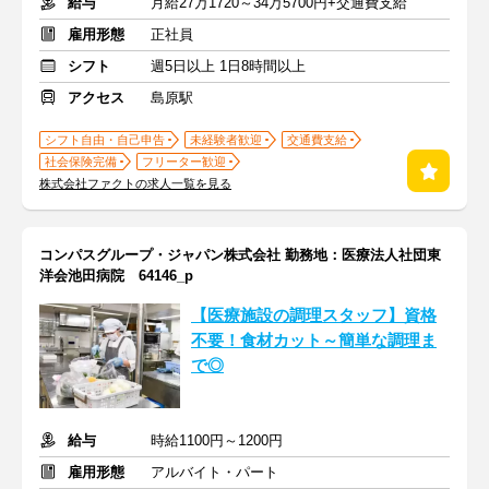
給与
月給27万1720～34万5700円+交通費支給
雇用形態
正社員
シフト
週5日以上 1日8時間以上
アクセス
島原駅
シフト自由・自己申告
未経験者歓迎
交通費支給
社会保険完備
フリーター歓迎
株式会社ファクトの求人一覧を見る
コンパスグループ・ジャパン株式会社 勤務地：医療法人社団東
洋会池田病院 64146_p
【医療施設の調理スタッフ】資格
不要！食材カット～簡単な調理ま
で◎
給与
時給1100円～1200円
雇用形態
アルバイト・パート