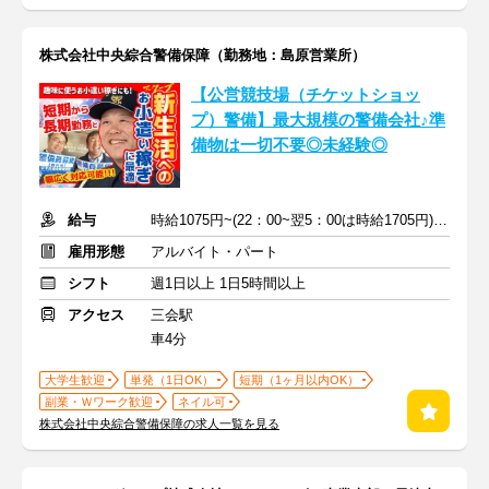
株式会社中央綜合警備保障（勤務地：島原営業所）
【公営競技場（チケットショッ
プ）警備】最大規模の警備会社♪準
備物は一切不要◎未経験◎
給与
時給1075円~(22：00~翌5：00は時給1705円)＋手当/交通費規定支給
雇用形態
アルバイト・パート
シフト
週1日以上 1日5時間以上
アクセス
三会駅
車4分
大学生歓迎
単発（1日OK）
短期（1ヶ月以内OK）
副業・Ｗワーク歓迎
ネイル可
株式会社中央綜合警備保障の求人一覧を見る