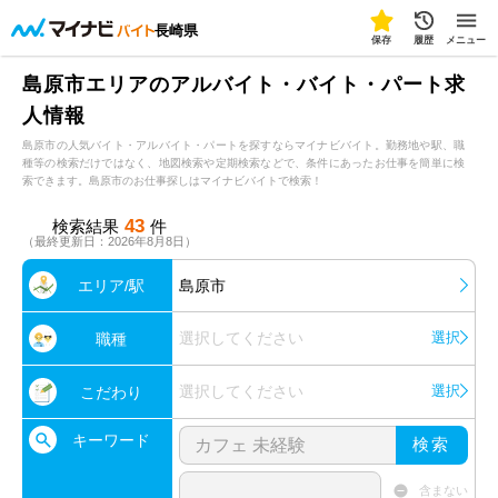
長崎県
保存
履歴
メニュー
島原市エリアのアルバイト・バイト・パート求
人情報
島原市の人気バイト・アルバイト・パートを探すならマイナビバイト。勤務地や駅、職
種等の検索だけではなく、地図検索や定期検索などで、条件にあったお仕事を簡単に検
索できます。島原市のお仕事探しはマイナビバイトで検索！
43
検索結果
件
（最終更新日：2026年8月8日）
エリア/駅
島原市
選択してください
選択
職種
選択してください
選択
こだわり
キーワード
検索
含まない