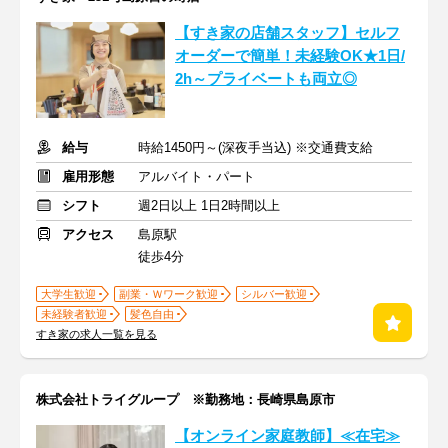
【すき家の店舗スタッフ】セルフ
オーダーで簡単！未経験OK★1日/
2h～プライベートも両立◎
給与
時給1450円～(深夜手当込) ※交通費支給
雇用形態
アルバイト・パート
シフト
週2日以上 1日2時間以上
アクセス
島原駅
徒歩4分
大学生歓迎
副業・Ｗワーク歓迎
シルバー歓迎
未経験者歓迎
髪色自由
すき家の求人一覧を見る
株式会社トライグループ ※勤務地：長崎県島原市
【オンライン家庭教師】≪在宅≫