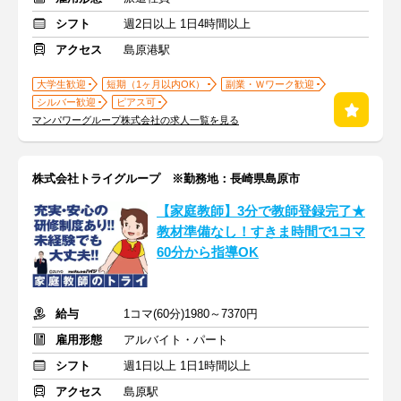
シフト
週2日以上 1日4時間以上
アクセス
島原港駅
大学生歓迎
短期（1ヶ月以内OK）
副業・Ｗワーク歓迎
シルバー歓迎
ピアス可
マンパワーグループ株式会社の求人一覧を見る
株式会社トライグループ ※勤務地：長崎県島原市
【家庭教師】3分で教師登録完了★
教材準備なし！すきま時間で1コマ
60分から指導OK
給与
1コマ(60分)1980～7370円
雇用形態
アルバイト・パート
シフト
週1日以上 1日1時間以上
アクセス
島原駅