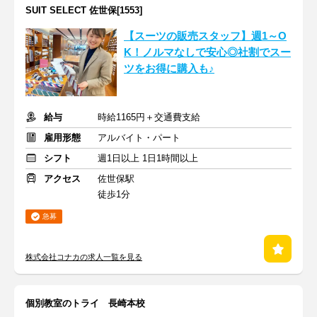
SUIT SELECT 佐世保[1553]
【スーツの販売スタッフ】週1～O
K！ノルマなしで安心◎社割でスー
ツをお得に購入も♪
給与
時給1165円＋交通費支給
雇用形態
アルバイト・パート
シフト
週1日以上 1日1時間以上
アクセス
佐世保駅
徒歩1分
急募
株式会社コナカの求人一覧を見る
個別教室のトライ 長崎本校