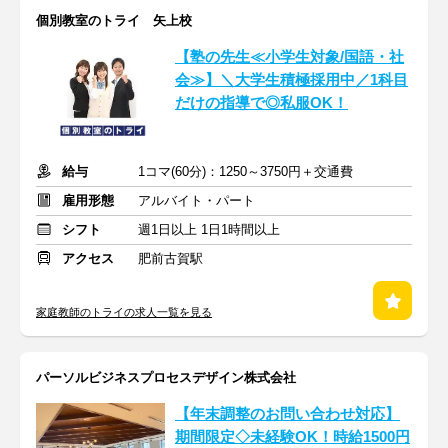
個別教室のトライ 矢上校
【塾の先生≪小学生対象/国語・社
会≫】＼大学生積極採用中／1科目
だけの指導で◎私服OK！
給与
1コマ(60分)：1250～3750円＋交通費
雇用形態
アルバイト・パート
シフト
週1日以上 1日1時間以上
アクセス
肥前古賀駅
家庭教師のトライの求人一覧を見る
パーソルビジネスプロセスデザイン株式会社
【年末調整のお問い合わせ対応】
期間限定◇未経験OK！時給1500円