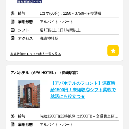
給与
1コマ(60分)：1250～3750円＋交通費
雇用形態
アルバイト・パート
シフト
週1日以上 1日1時間以上
アクセス
諏訪神社駅
家庭教師のトライの求人一覧を見る
アパホテル（APA HOTEL）〈長崎駅南〉
【アパホテルのフロント】深夜時
給1500円！未経験◎シフト柔軟で
就活にも役立つ★
給与
時給1200円(22時以降は1500円)＋交通費全額支給
雇用形態
アルバイト・パート