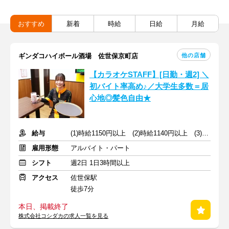
おすすめ
新着
時給
日給
月給
他の店舗
ギンダコハイボール酒場 佐世保京町店
【カラオケSTAFF】[日勤・週2] ＼
初バイト率高め♪／大学生多数＝居
心地◎髪色自由★
給与
(1)時給1150円以上 (2)時給1140円以上 (3)時給1050円以上
雇用形態
アルバイト・パート
シフト
週2日 1日3時間以上
アクセス
佐世保駅
徒歩7分
本日、掲載終了
株式会社コシダカの求人一覧を見る