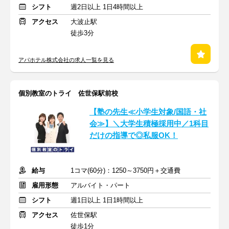
シフト
週2日以上 1日4時間以上
アクセス
大波止駅
徒歩3分
アパホテル株式会社の求人一覧を見る
個別教室のトライ 佐世保駅前校
【塾の先生≪小学生対象/国語・社
会≫】＼大学生積極採用中／1科目
だけの指導で◎私服OK！
給与
1コマ(60分)：1250～3750円＋交通費
雇用形態
アルバイト・パート
シフト
週1日以上 1日1時間以上
アクセス
佐世保駅
徒歩1分