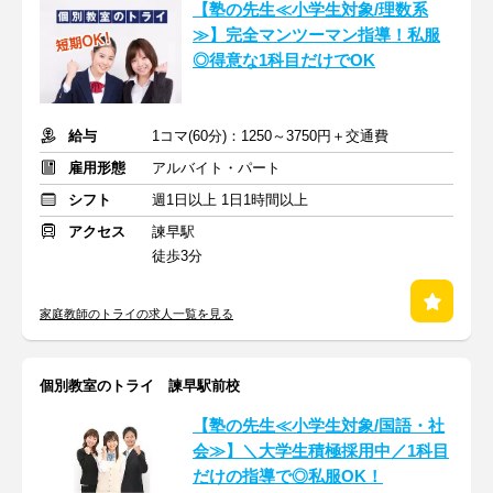
【塾の先生≪小学生対象/理数系
≫】完全マンツーマン指導！私服
◎得意な1科目だけでOK
給与
1コマ(60分)：1250～3750円＋交通費
雇用形態
アルバイト・パート
シフト
週1日以上 1日1時間以上
アクセス
諫早駅
徒歩3分
家庭教師のトライの求人一覧を見る
個別教室のトライ 諫早駅前校
【塾の先生≪小学生対象/国語・社
会≫】＼大学生積極採用中／1科目
だけの指導で◎私服OK！