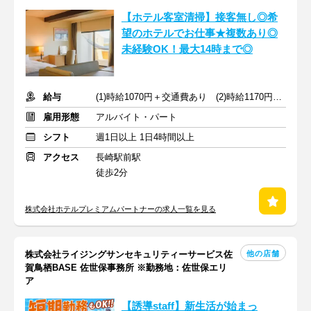
【ホテル客室清掃】接客無し◎希
望のホテルでお仕事★複数あり◎
未経験OK！最大14時まで◎
給与
(1)時給1070円＋交通費あり (2)時給1170円＋交通費なし
雇用形態
アルバイト・パート
シフト
週1日以上 1日4時間以上
アクセス
長崎駅前駅
徒歩2分
株式会社ホテルプレミアムパートナーの求人一覧を見る
他の店舗
株式会社ライジングサンセキュリティーサービス佐
賀鳥栖BASE 佐世保事務所 ※勤務地：佐世保エリ
ア
【誘導staff】新生活が始まっ