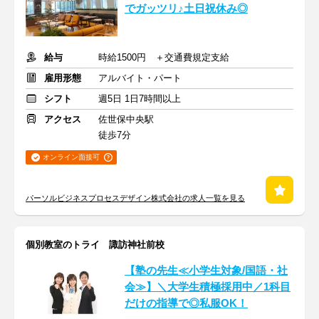
でガッツリ♪土日祝休み◎
給与
時給1500円 ＋交通費規定支給
雇用形態
アルバイト・パート
シフト
週5日 1日7時間以上
アクセス
佐世保中央駅
徒歩7分
オンライン面接可
パーソルビジネスプロセスデザイン株式会社の求人一覧を見る
個別教室のトライ 諏訪神社前校
【塾の先生≪小学生対象/国語・社
会≫】＼大学生積極採用中／1科目
だけの指導で◎私服OK！