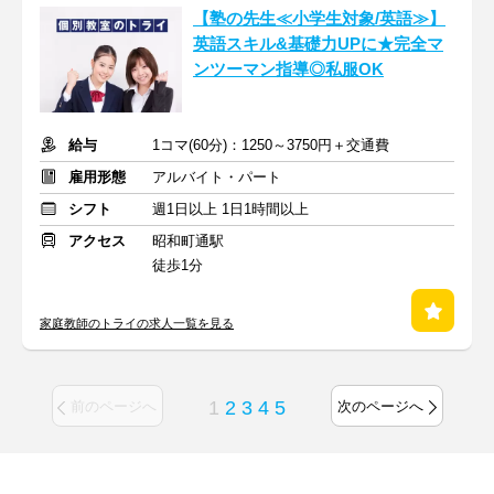
【塾の先生≪小学生対象/英語≫】
英語スキル&基礎力UPに★完全マ
ンツーマン指導◎私服OK
給与
1コマ(60分)：1250～3750円＋交通費
雇用形態
アルバイト・パート
シフト
週1日以上 1日1時間以上
アクセス
昭和町通駅
徒歩1分
家庭教師のトライの求人一覧を見る
1
2
3
4
5
前のページへ
次のページへ