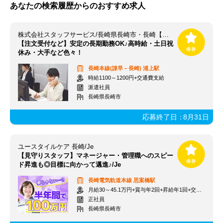
あなたの検索履歴からのおすすめ求人
株式会社スタッフサービス/長崎県長崎市・長崎【浦上駅】
【注文受付など】安定の長期勤務OK♪高時給・土日祝
休み・大手など色々！
長崎本線(諌早－長崎)
浦上駅
時給1100～1200円+交通費支給
派遣社員
長崎県長崎市
応募終了日：
8月31日
ユースタイルケア 長崎/Je
【見守りスタッフ】マネージャー・管理職へのスピー
ド昇進も◎目標に向かって邁進♪/Je
長崎電気軌道本線
思案橋駅
月給30～45.1万円+賞与年2回+昇給年1回+交通費全額
正社員
長崎県長崎市