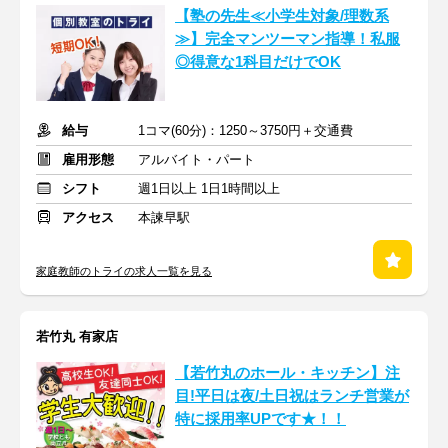
【塾の先生≪小学生対象/理数系
≫】完全マンツーマン指導！私服
◎得意な1科目だけでOK
給与
1コマ(60分)：1250～3750円＋交通費
雇用形態
アルバイト・パート
シフト
週1日以上 1日1時間以上
アクセス
本諫早駅
家庭教師のトライの求人一覧を見る
若竹丸 有家店
【若竹丸のホール・キッチン】注
目!平日は夜/土日祝はランチ営業が
特に採用率UPです★！！