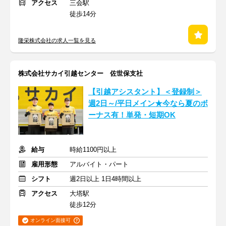
アクセス
三会駅
徒歩14分
隆栄株式会社の求人一覧を見る
株式会社サカイ引越センター 佐世保支社
【引越アシスタント】＜登録制＞
週2日～/平日メイン★今なら夏のボ
ーナス有！単発・短期OK
給与
時給1100円以上
雇用形態
アルバイト・パート
シフト
週2日以上 1日4時間以上
アクセス
大塔駅
徒歩12分
オンライン面接可