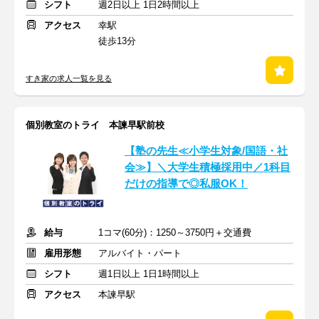
シフト
週2日以上 1日2時間以上
アクセス
幸駅
徒歩13分
すき家の求人一覧を見る
個別教室のトライ 本諫早駅前校
【塾の先生≪小学生対象/国語・社
会≫】＼大学生積極採用中／1科目
だけの指導で◎私服OK！
給与
1コマ(60分)：1250～3750円＋交通費
雇用形態
アルバイト・パート
シフト
週1日以上 1日1時間以上
アクセス
本諫早駅