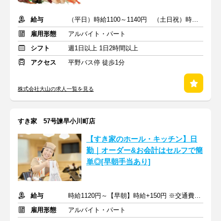
給与
（平日）時給1100～1140円 （土日祝）時給1130～1170円
雇用形態
アルバイト・パート
シフト
週1日以上 1日2時間以上
アクセス
平野バス停 徒歩1分
株式会社大山の求人一覧を見る
すき家 57号諫早小川町店
【すき家のホール・キッチン】日
勤｜オーダー&お会計はセルフで簡
単◎[早朝手当あり]
給与
時給1120円～【早朝】時給+150円 ※交通費支給
雇用形態
アルバイト・パート