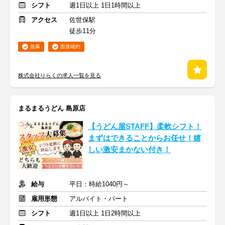
シフト
週1日以上 1日1時間以上
アクセス
佐世保駅
徒歩11分
急募
面接確約
株式会社りらくの求人一覧を見る
まるまるうどん 島原店
【うどん屋STAFF】柔軟シフト！
まずはできることからお任せ！嬉
しい激安まかない付き！
給与
平日：時給1040円～
雇用形態
アルバイト・パート
シフト
週1日以上 1日2時間以上