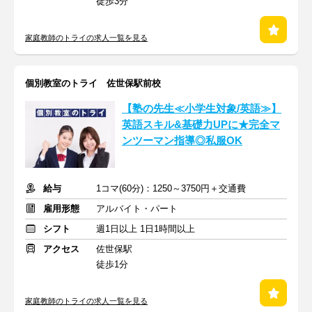
徒歩3分
家庭教師のトライの求人一覧を見る
個別教室のトライ 佐世保駅前校
【塾の先生≪小学生対象/英語≫】
英語スキル&基礎力UPに★完全マ
ンツーマン指導◎私服OK
給与
1コマ(60分)：1250～3750円＋交通費
雇用形態
アルバイト・パート
シフト
週1日以上 1日1時間以上
アクセス
佐世保駅
徒歩1分
家庭教師のトライの求人一覧を見る