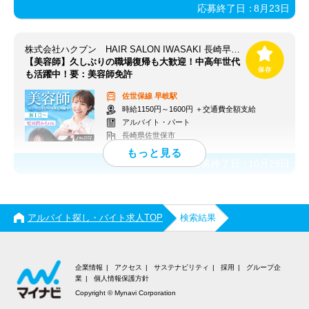
応募終了日：
8月23日
株式会社ハクブン HAIR SALON IWASAKI 長崎早岐店
【美容師】久しぶりの職場復帰も大歓迎！中高年世代
も活躍中！要：美容師免許
佐世保線
早岐駅
時給1150円～1600円 ＋交通費全額支給
アルバイト・パート
長崎県佐世保市
応募終了日：
10月29日
アルバイト探し・バイト求人TOP
検索結果
企業情報
アクセス
サステナビリティ
採用
グループ企
業
個人情報保護方針
Copyright © Mynavi Corporation