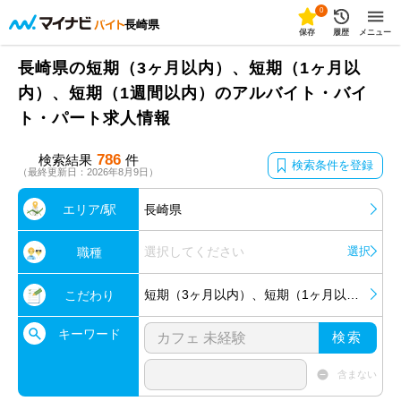
0
長崎県
保存
履歴
メニュー
長崎県の短期（3ヶ月以内）、短期（1ヶ月以
内）、短期（1週間以内）のアルバイト・バイ
ト・パート求人情報
786
検索結果
件
検索条件を登録
（最終更新日：2026年8月9日）
エリア/駅
長崎県
選択してください
選択
職種
短期（3ヶ月以内）、短期（1ヶ月以内）、短期（1週間以内）
こだわり
キーワード
検索
含まない