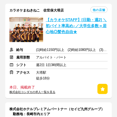
他の店舗
カラオケまねきねこ 佐世保大塔店
【カラオケSTAFF】[日勤・週2] ＼
初バイト率高め♪／大学生多数＝居
心地◎髪色自由★
給与
(1)時給1150円以上 (2)時給1080円以上 (3)時給1100円以上
雇用形態
アルバイト・パート
シフト
週2日 1日3時間以上
アクセス
大塔駅
徒歩18分
本日、掲載終了
株式会社コシダカの求人一覧を見る
株式会社ホテルプレミアムパートナー（セイビ九州グループ）
勤務地：長崎市内エリア