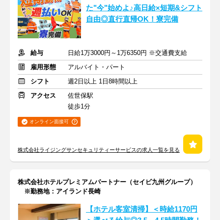
た"今"始めよ♪高日給×短期&シフト
自由◎直行直帰OK！寮完備
給与
日給1万3000円～1万6350円 ※交通費支給
雇用形態
アルバイト・パート
シフト
週2日以上 1日8時間以上
アクセス
佐世保駅
徒歩1分
オンライン面接可
株式会社ライジングサンセキュリティーサービスの求人一覧を見る
株式会社ホテルプレミアムパートナー（セイビ九州グループ）
※勤務地：アイランド長崎
【ホテル客室清掃】＜時給1170円