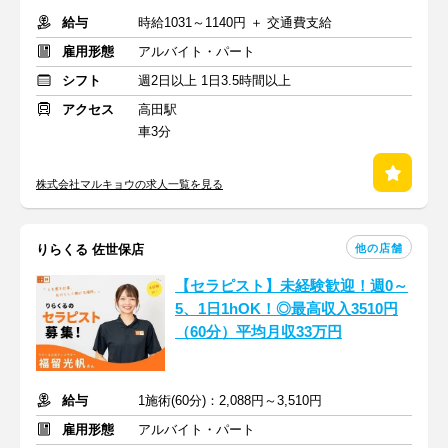
給与
時給1031～1140円 ＋ 交通費支給
雇用形態
アルバイト・パート
シフト
週2日以上 1日3.5時間以上
アクセス
高田駅
車3分
株式会社マルキョウの求人一覧を見る
他の店舗
りらくる 佐世保店
【セラピスト】未経験歓迎！週0～
5、1日1hOK！◎最高収入3510円
（60分）平均月収33万円
給与
1施術(60分)：2,088円～3,510円
雇用形態
アルバイト・パート