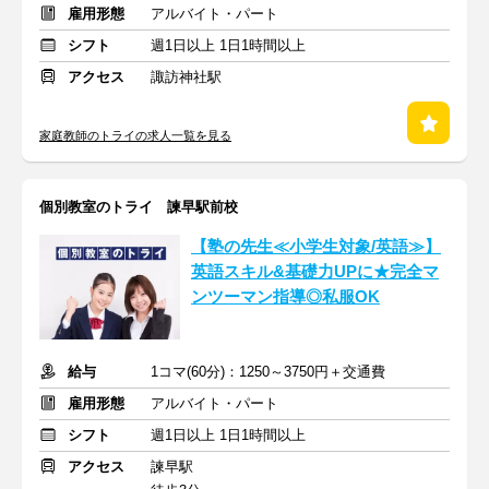
雇用形態
アルバイト・パート
シフト
週1日以上 1日1時間以上
アクセス
諏訪神社駅
家庭教師のトライの求人一覧を見る
個別教室のトライ 諫早駅前校
【塾の先生≪小学生対象/英語≫】
英語スキル&基礎力UPに★完全マ
ンツーマン指導◎私服OK
給与
1コマ(60分)：1250～3750円＋交通費
雇用形態
アルバイト・パート
シフト
週1日以上 1日1時間以上
アクセス
諫早駅