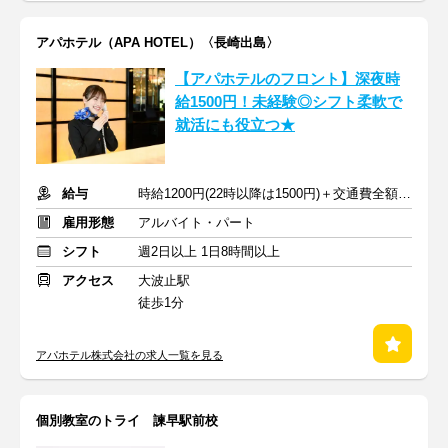
アパホテル（APA HOTEL）〈長崎出島〉
【アパホテルのフロント】深夜時
給1500円！未経験◎シフト柔軟で
就活にも役立つ★
給与
時給1200円(22時以降は1500円)＋交通費全額支給
雇用形態
アルバイト・パート
シフト
週2日以上 1日8時間以上
アクセス
大波止駅
徒歩1分
アパホテル株式会社の求人一覧を見る
個別教室のトライ 諫早駅前校