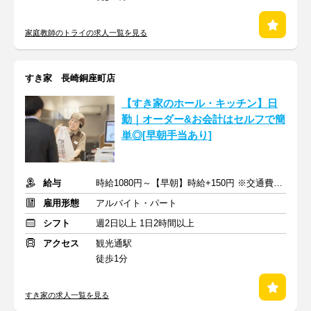
家庭教師のトライの求人一覧を見る
すき家 長崎銅座町店
【すき家のホール・キッチン】日
勤｜オーダー&お会計はセルフで簡
単◎[早朝手当あり]
給与
時給1080円～【早朝】時給+150円 ※交通費支給
雇用形態
アルバイト・パート
シフト
週2日以上 1日2時間以上
アクセス
観光通駅
徒歩1分
すき家の求人一覧を見る