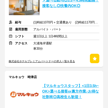
＞選べる給与◎3.5～4.5時間勤務！
接客なし◎扶養内OK◎
給与
(1)時給1070円＋交通費あり (2)時給1170円＋交通費なし
雇用形態
アルバイト・パート
シフト
週1日以上 1日4時間以上
アクセス
大浦海岸通駅
車30分
株式会社ホテルプレミアムパートナーの求人一覧を見る
マルキョウ 時津店
【マルキョウスタッフ】<1日3.5h~
OK>選べる接客or裏方作業♪お得な
社割有◎高校生も歓迎！