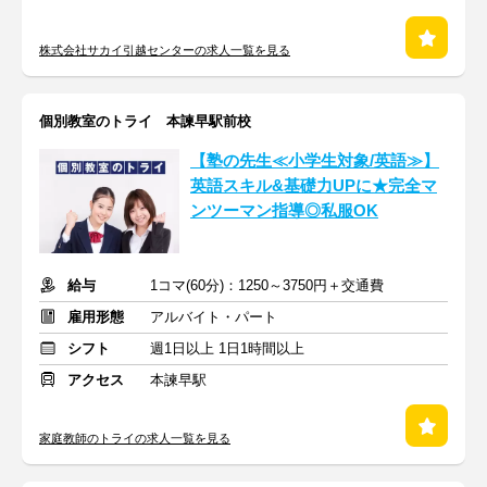
株式会社サカイ引越センターの求人一覧を見る
個別教室のトライ 本諫早駅前校
【塾の先生≪小学生対象/英語≫】
英語スキル&基礎力UPに★完全マ
ンツーマン指導◎私服OK
給与
1コマ(60分)：1250～3750円＋交通費
雇用形態
アルバイト・パート
シフト
週1日以上 1日1時間以上
アクセス
本諫早駅
家庭教師のトライの求人一覧を見る