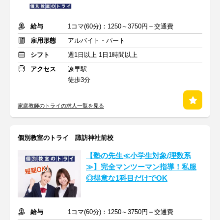
給与
1コマ(60分)：1250～3750円＋交通費
雇用形態
アルバイト・パート
シフト
週1日以上 1日1時間以上
アクセス
諫早駅
徒歩3分
家庭教師のトライの求人一覧を見る
個別教室のトライ 諏訪神社前校
【塾の先生≪小学生対象/理数系
≫】完全マンツーマン指導！私服
◎得意な1科目だけでOK
給与
1コマ(60分)：1250～3750円＋交通費