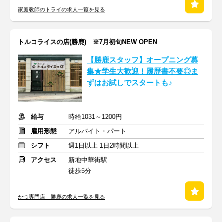
家庭教師のトライの求人一覧を見る
トルコライスの店(勝鹿) ※7月初旬NEW OPEN
【勝鹿スタッフ】オープニング募
集★学生大歓迎！履歴書不要◎ま
ずはお試しでスタートも♪
給与
時給1031～1200円
雇用形態
アルバイト・パート
シフト
週1日以上 1日2時間以上
アクセス
新地中華街駅
徒歩5分
かつ専門店 勝鹿の求人一覧を見る