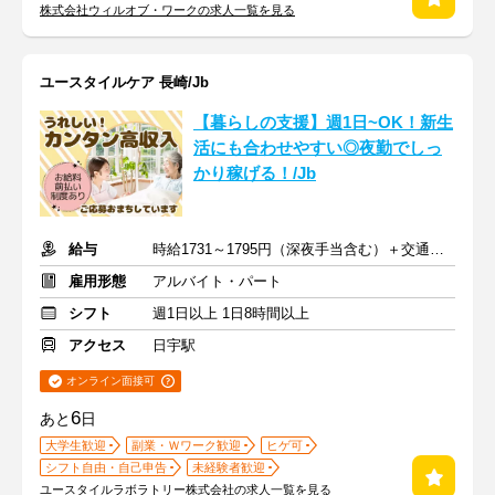
株式会社ウィルオブ・ワークの求人一覧を見る
ユースタイルケア 長崎/Jb
【暮らしの支援】週1日~OK！新生
活にも合わせやすい◎夜勤でしっ
かり稼げる！/Jb
給与
時給1731～1795円（深夜手当含む）＋交通費支給
雇用形態
アルバイト・パート
シフト
週1日以上 1日8時間以上
アクセス
日宇駅
オンライン面接可
6
あと
日
大学生歓迎
副業・Ｗワーク歓迎
ヒゲ可
シフト自由・自己申告
未経験者歓迎
ユースタイルラボラトリー株式会社の求人一覧を見る