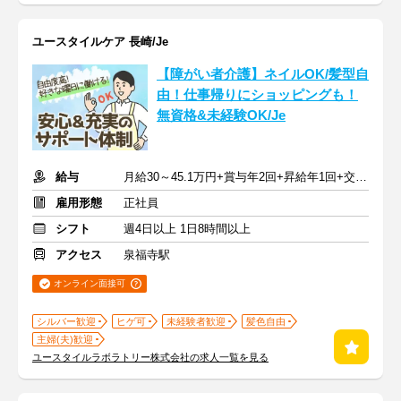
ユースタイルケア 長崎/Je
【障がい者介護】ネイルOK/髪型自
由！仕事帰りにショッピングも！
無資格&未経験OK/Je
給与
月給30～45.1万円+賞与年2回+昇給年1回+交通費全額
雇用形態
正社員
シフト
週4日以上 1日8時間以上
アクセス
泉福寺駅
オンライン面接可
シルバー歓迎
ヒゲ可
未経験者歓迎
髪色自由
主婦(夫)歓迎
ユースタイルラボラトリー株式会社の求人一覧を見る