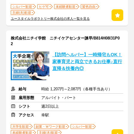
シルバー歓迎
ヒゲ可
未経験者歓迎
髪色自由
主婦(夫)歓迎
ユースタイルラボラトリー株式会社の求人一覧を見る
株式会社ニチイ学館 ニチイケアセンター諫早/B814H08I31P0
2
【訪問ヘルパー】一時帰宅もOK！
家事育児と両立できるお仕事♪直行
直帰＆扶養内◎
給与
時給 1,207円～2,087円（各種手当あり）
雇用形態
アルバイト・パート
シフト
週2日以上
アクセス
幸駅
大学生歓迎
副業・Ｗワーク歓迎
シルバー歓迎
未経験者歓迎
主婦(夫)歓迎