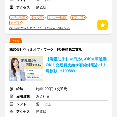
アクセス
島原駅
大学生歓迎
ネイル可
シルバー歓迎
ピアス可
ヒゲ可
株式会社ウィルオブ・ワークの求人一覧を見る
NEW
株式会社ウィルオブ・ワーク FO長崎第二支店
【看護助手】≪日払いOK≫車通勤
OK！交通費支給★有給休暇あり！
島原駅_H109883
給与
時給1200円 +交通費
雇用形態
派遣社員
シフト
週5日以上
アクセス
島原駅