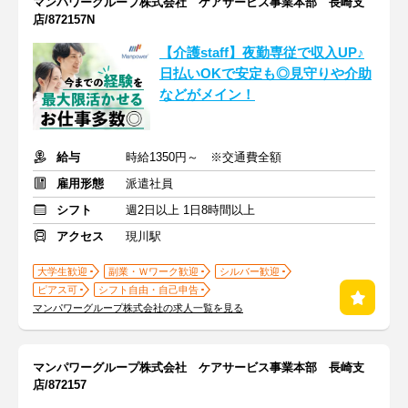
マンパワーグループ株式会社 ケアサービス事業本部 長崎支
店/872157N
【介護staff】夜勤専従で収入UP♪
日払いOKで安定も◎見守りや介助
などがメイン！
給与
時給1350円～ ※交通費全額
雇用形態
派遣社員
シフト
週2日以上 1日8時間以上
アクセス
現川駅
大学生歓迎
副業・Ｗワーク歓迎
シルバー歓迎
ピアス可
シフト自由・自己申告
マンパワーグループ株式会社の求人一覧を見る
マンパワーグループ株式会社 ケアサービス事業本部 長崎支
店/872157