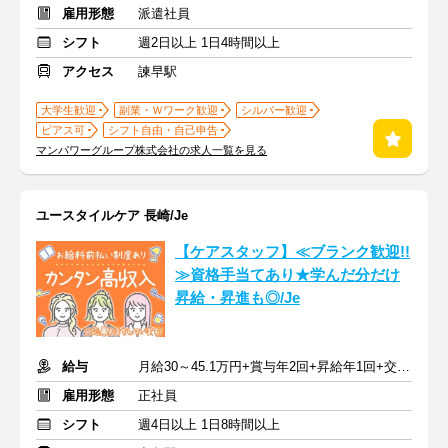
雇用形態
派遣社員
シフト
週2日以上 1日4時間以上
アクセス
諫早駅
大学生歓迎
副業・Ｗワーク歓迎
シルバー歓迎
ピアス可
シフト自由・自己申告
マンパワーグループ株式会社の求人一覧を見る
ユースタイルケア 長崎/Je
【ケアスタッフ】≪ブランク歓迎!!
≫資格手当てあり★学んだ分だけ
昇給・昇進も◎/Je
給与
月給30～45.1万円+賞与年2回+昇給年1回+交通費全額
雇用形態
正社員
シフト
週4日以上 1日8時間以上