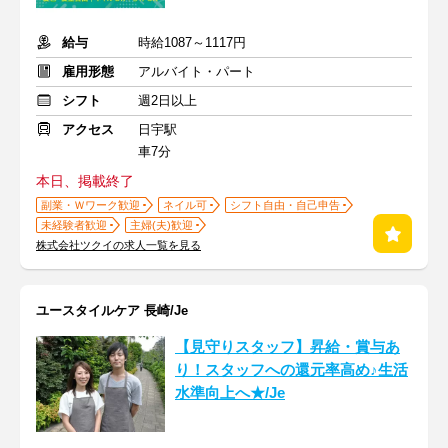
給与
時給1087～1117円
雇用形態
アルバイト・パート
シフト
週2日以上
アクセス
日宇駅
車7分
本日、掲載終了
副業・Ｗワーク歓迎
ネイル可
シフト自由・自己申告
未経験者歓迎
主婦(夫)歓迎
株式会社ツクイの求人一覧を見る
ユースタイルケア 長崎/Je
【見守りスタッフ】昇給・賞与あ
り！スタッフへの還元率高め♪生活
水準向上へ★/Je