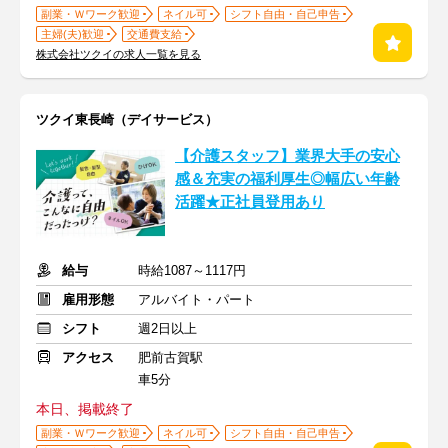
副業・Ｗワーク歓迎
ネイル可
シフト自由・自己申告
主婦(夫)歓迎
交通費支給
株式会社ツクイの求人一覧を見る
ツクイ東長崎（デイサービス）
【介護スタッフ】業界大手の安心
感＆充実の福利厚生◎幅広い年齢
活躍★正社員登用あり
給与
時給1087～1117円
雇用形態
アルバイト・パート
シフト
週2日以上
アクセス
肥前古賀駅
車5分
本日、掲載終了
副業・Ｗワーク歓迎
ネイル可
シフト自由・自己申告