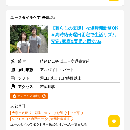
ユースタイルケア 長崎/Ja
【暮らしの支援】≪短時間勤務OK
≫高時給★曜日固定で生活リズム
安定♪家庭&育児と両立/Ja
給与
時給1410円以上＋交通費支給
雇用形態
アルバイト・パート
シフト
週1日以上 1日7時間以上
アクセス
若葉町駅
オンライン面接可
6
あと
日
大学生歓迎
副業・Ｗワーク歓迎
ヒゲ可
シフト自由・自己申告
未経験者歓迎
ユースタイルラボラトリー株式会社の求人一覧を見る