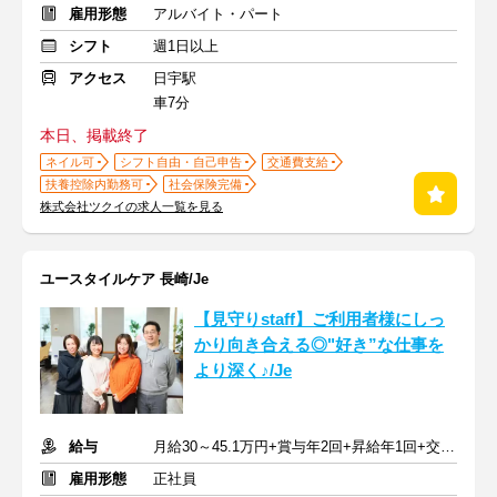
雇用形態
アルバイト・パート
シフト
週1日以上
アクセス
日宇駅
車7分
本日、掲載終了
ネイル可
シフト自由・自己申告
交通費支給
扶養控除内勤務可
社会保険完備
株式会社ツクイの求人一覧を見る
ユースタイルケア 長崎/Je
【見守りstaff】ご利用者様にしっ
かり向き合える◎"好き”な仕事を
より深く♪/Je
給与
月給30～45.1万円+賞与年2回+昇給年1回+交通費全額
雇用形態
正社員