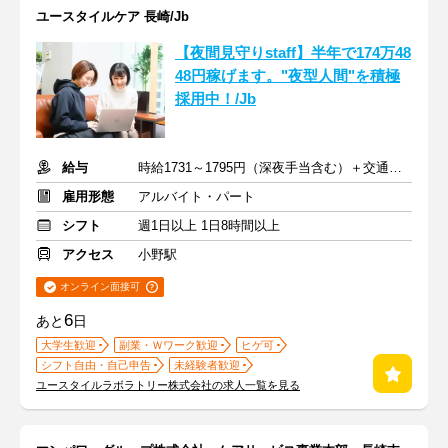
ユースタイルケア 長崎/Jb
【夜間見守りstaff】半年で174万48
48円稼げます。"夜型人間"を積極
採用中！/Jb
給与
時給1731～1795円（深夜手当含む）＋交通費支給
雇用形態
アルバイト・パート
シフト
週1日以上 1日8時間以上
アクセス
小野駅
オンライン面接可
6
あと
日
大学生歓迎
副業・Ｗワーク歓迎
ヒゲ可
シフト自由・自己申告
未経験者歓迎
ユースタイルラボラトリー株式会社の求人一覧を見る