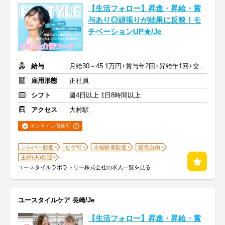
【生活フォロー】昇進・昇給・賞
与あり◎頑張りが結果に反映！モ
チベーションUP★/Je
給与
月給30～45.1万円+賞与年2回+昇給年1回+交通費全額
雇用形態
正社員
シフト
週4日以上 1日8時間以上
アクセス
大村駅
オンライン面接可
シルバー歓迎
ヒゲ可
未経験者歓迎
髪色自由
主婦(夫)歓迎
ユースタイルラボラトリー株式会社の求人一覧を見る
ユースタイルケア 長崎/Je
【生活フォロー】昇進・昇給・賞