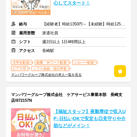
心してスタート！
給与
【経験者】時給1350円～【未経験】時給1250円～ ※交通費全額
雇用形態
派遣社員
シフト
週2日以上 1日4時間以上
アクセス
長崎駅
大学生歓迎
副業・Ｗワーク歓迎
シルバー歓迎
ピアス可
シフト自由・自己申告
マンパワーグループ株式会社の求人一覧を見る
マンパワーグループ株式会社 ケアサービス事業本部 長崎支
店/872157N
【福祉スタッフ】夜勤専従で収入U
P♪日払いOKで安定も◎見守りや介
助などがメイン！