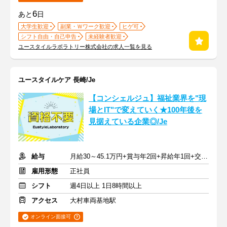
6
あと
日
大学生歓迎
副業・Ｗワーク歓迎
ヒゲ可
シフト自由・自己申告
未経験者歓迎
ユースタイルラボラトリー株式会社の求人一覧を見る
ユースタイルケア 長崎/Je
【コンシェルジュ】福祉業界を"現
場とIT"で変えていく★100年後を
見据えている企業◎/Je
給与
月給30～45.1万円+賞与年2回+昇給年1回+交通費全額
雇用形態
正社員
シフト
週4日以上 1日8時間以上
アクセス
大村車両基地駅
オンライン面接可