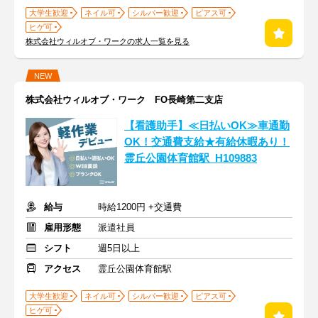
大学生歓迎
ネイル可
シルバー歓迎
ピアス可
ヒゲ可
株式会社ウィルオブ・ワークの求人一覧を見る
NEW
株式会社ウィルオブ・ワーク FO長崎第二支店
【看護助手】≪日払いOK≫車通勤
OK！交通費支給★有給休暇あり！
霊丘公園体育館駅_H109883
給与
時給1200円 +交通費
雇用形態
派遣社員
シフト
週5日以上
アクセス
霊丘公園体育館駅
大学生歓迎
ネイル可
シルバー歓迎
ピアス可
ヒゲ可