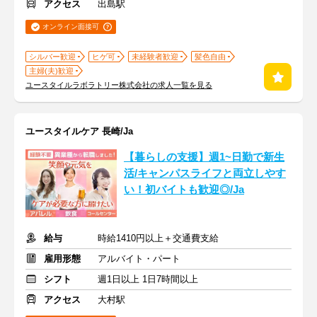
アクセス
出島駅
オンライン面接可
シルバー歓迎
ヒゲ可
未経験者歓迎
髪色自由
主婦(夫)歓迎
ユースタイルラボラトリー株式会社の求人一覧を見る
ユースタイルケア 長崎/Ja
【暮らしの支援】週1~日勤で新生
活/キャンパスライフと両立しやす
い！初バイトも歓迎◎/Ja
給与
時給1410円以上＋交通費支給
雇用形態
アルバイト・パート
シフト
週1日以上 1日7時間以上
アクセス
大村駅