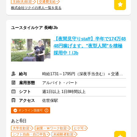
主婦(夫)歓迎
交通費支給
株式会社ツクイの求人一覧を見る
ユースタイルケア 長崎/Jb
【夜間見守りstaff】半年で174万48
48円稼げます。"夜型人間"を積極
採用中！/Jb
給与
時給1731～1795円（深夜手当含む）＋交通費支給
雇用形態
アルバイト・パート
シフト
週1日以上 1日8時間以上
アクセス
佐世保駅
オンライン面接可
6
あと
日
大学生歓迎
副業・Ｗワーク歓迎
ヒゲ可
シフト自由・自己申告
未経験者歓迎