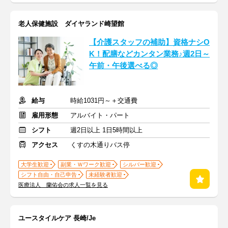
老人保健施設 ダイヤランド崎望館
【介護スタッフの補助】資格ナシO
K！配膳などカンタン業務♪週2日～
午前・午後選べる◎
給与
時給1031円～＋交通費
雇用形態
アルバイト・パート
シフト
週2日以上 1日5時間以上
アクセス
くすの木通りバス停
大学生歓迎
副業・Ｗワーク歓迎
シルバー歓迎
シフト自由・自己申告
未経験者歓迎
医療法人 蘭佑会の求人一覧を見る
ユースタイルケア 長崎/Je