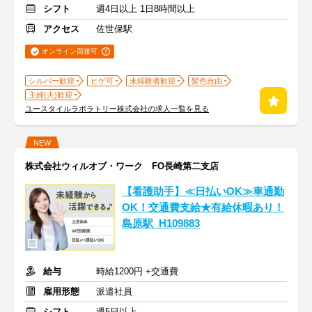
シフト
週4日以上 1日8時間以上
アクセス
佐世保駅
オンライン面接可
シルバー歓迎
ヒゲ可
未経験者歓迎
髪色自由
主婦(夫)歓迎
ユースタイルラボラトリー株式会社の求人一覧を見る
NEW
株式会社ウィルオブ・ワーク FO長崎第二支店
【看護助手】≪日払いOK≫車通勤
OK！交通費支給★有給休暇あり！
島原駅_H109883
給与
時給1200円 +交通費
雇用形態
派遣社員
シフト
週5日以上