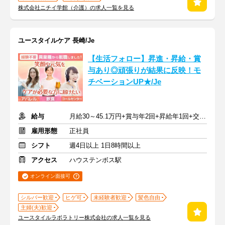
株式会社ニチイ学館（介護）の求人一覧を見る
ユースタイルケア 長崎/Je
【生活フォロー】昇進・昇給・賞
与あり◎頑張りが結果に反映！モ
チベーションUP★/Je
給与
月給30～45.1万円+賞与年2回+昇給年1回+交通費全額
雇用形態
正社員
シフト
週4日以上 1日8時間以上
アクセス
ハウステンボス駅
オンライン面接可
シルバー歓迎
ヒゲ可
未経験者歓迎
髪色自由
主婦(夫)歓迎
ユースタイルラボラトリー株式会社の求人一覧を見る