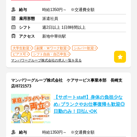
給与
時給1350円～ ※交通費全額
雇用形態
派遣社員
シフト
週2日以上 1日8時間以上
アクセス
新地中華街駅
大学生歓迎
副業・Ｗワーク歓迎
シルバー歓迎
ピアス可
シフト自由・自己申告
マンパワーグループ株式会社の求人一覧を見る
マンパワーグループ株式会社 ケアサービス事業本部 長崎支
店/8721573
【サポートstaff】身体の負担少な
め♪ブランクやお仕事復帰も歓迎◎
日勤のみ！日払いOK
給与
時給1350円～ ※交通費全額