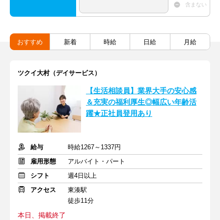
含まない
おすすめ
新着
時給
日給
月給
ツクイ大村（デイサービス）
【生活相談員】業界大手の安心感
＆充実の福利厚生◎幅広い年齢活
躍★正社員登用あり
給与
時給1267～1337円
雇用形態
アルバイト・パート
シフト
週4日以上
アクセス
東湊駅
徒歩11分
本日、掲載終了