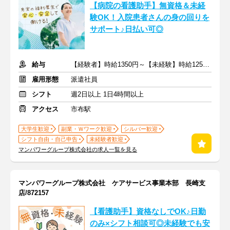
【病院の看護助手】無資格＆未経
験OK！入院患者さんの身の回りを
サポート♪日払い可◎
給与
【経験者】時給1350円～【未経験】時給1250円～ ※交通費全額
雇用形態
派遣社員
シフト
週2日以上 1日4時間以上
アクセス
市布駅
大学生歓迎
副業・Ｗワーク歓迎
シルバー歓迎
シフト自由・自己申告
未経験者歓迎
マンパワーグループ株式会社の求人一覧を見る
マンパワーグループ株式会社 ケアサービス事業本部 長崎支
店/872157
【看護助手】資格なしでOK♪日勤
のみ×シフト相談可◎未経験でも安