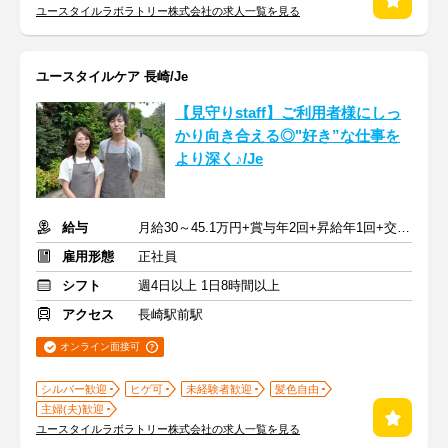
ユースタイルラボラトリー株式会社の求人一覧を見る
ユースタイルケア 長崎/Je
【見守りstaff】ご利用者様にしっ
かり向き合える◎"好き”な仕事を
より深く♪/Je
給与
月給30～45.1万円+賞与年2回+昇給年1回+交通費全額
雇用形態
正社員
シフト
週4日以上 1日8時間以上
アクセス
長崎駅前駅
オンライン面接可
シルバー歓迎
ヒゲ可
未経験者歓迎
髪色自由
主婦(夫)歓迎
ユースタイルラボラトリー株式会社の求人一覧を見る