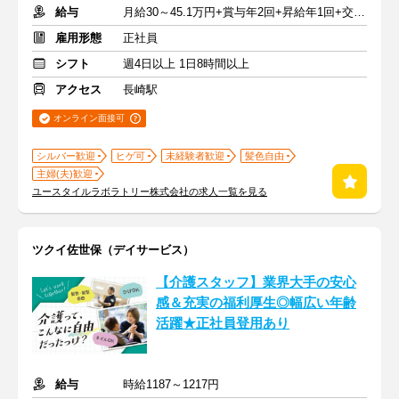
給与
月給30～45.1万円+賞与年2回+昇給年1回+交通費全額
雇用形態
正社員
シフト
週4日以上 1日8時間以上
アクセス
長崎駅
オンライン面接可
シルバー歓迎
ヒゲ可
未経験者歓迎
髪色自由
主婦(夫)歓迎
ユースタイルラボラトリー株式会社の求人一覧を見る
ツクイ佐世保（デイサービス）
【介護スタッフ】業界大手の安心
感＆充実の福利厚生◎幅広い年齢
活躍★正社員登用あり
給与
時給1187～1217円