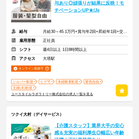
与あり◎頑張りが結果に反映！モ
チベーションUP★/Je
給与
月給30～45.1万円+賞与年2回+昇給年1回+交通費全額
雇用形態
正社員
シフト
週4日以上 1日8時間以上
アクセス
大塔駅
オンライン面接可
シルバー歓迎
ヒゲ可
未経験者歓迎
髪色自由
主婦(夫)歓迎
ユースタイルラボラトリー株式会社の求人一覧を見る
ツクイ大村（デイサービス）
【介護スタッフ】業界大手の安心
感＆充実の福利厚生◎幅広い年齢