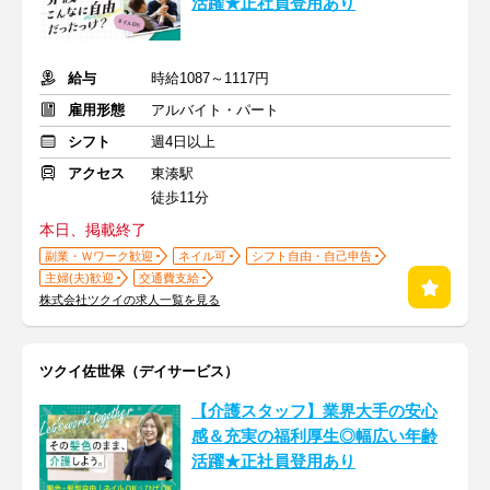
活躍★正社員登用あり
給与
時給1087～1117円
雇用形態
アルバイト・パート
シフト
週4日以上
アクセス
東湊駅
徒歩11分
本日、掲載終了
副業・Ｗワーク歓迎
ネイル可
シフト自由・自己申告
主婦(夫)歓迎
交通費支給
株式会社ツクイの求人一覧を見る
ツクイ佐世保（デイサービス）
【介護スタッフ】業界大手の安心
感＆充実の福利厚生◎幅広い年齢
活躍★正社員登用あり