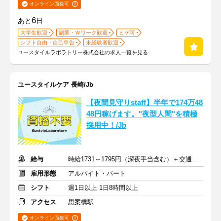
オンライン面接可
6
あと
日
大学生歓迎
副業・Ｗワーク歓迎
ヒゲ可
シフト自由・自己申告
未経験者歓迎
ユースタイルラボラトリー株式会社の求人一覧を見る
ユースタイルケア 長崎/Jb
【夜間見守りstaff】半年で174万48
48円稼げます。"夜型人間"を積極
採用中！/Jb
給与
時給1731～1795円（深夜手当含む）＋交通費支給
雇用形態
アルバイト・パート
シフト
週1日以上 1日8時間以上
アクセス
思案橋駅
オンライン面接可