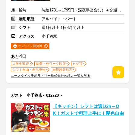
給与
時給1731～1795円（深夜手当含む）＋交通費支給
雇用形態
アルバイト・パート
シフト
週1日以上 1日8時間以上
アクセス
小千谷駅
オンライン面接可
4
あと
日
大学生歓迎
副業・Ｗワーク歓迎
ヒゲ可
シフト自由・自己申告
未経験者歓迎
ユースタイルラボラトリー株式会社の求人一覧を見る
ガスト 小千谷店＜012720＞
【キッチン】シフトは週1/2h～O
K！ガストで料理上手に！髪色自由