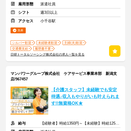
雇用形態
派遣社員
シフト
週3日以上
アクセス
小千谷駅
急募
シルバー歓迎
未経験者歓迎
主婦(夫)歓迎
交通費支給
履歴書不要
日研トータルソーシング株式会社の求人一覧を見る
マンパワーグループ株式会社 ケアサービス事業本部 新潟支
店/967457
【介護スタッフ】未経験でも安定
待遇♪収入もやりがいも叶えられま
す!!無資格OK★
給与
【経験者】時給1350円～【未経験】時給1250円～ ※交通費全額