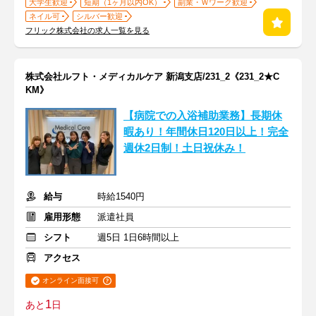
大学生歓迎
短期（1ヶ月以内OK）
副業・Ｗワーク歓迎
ネイル可
シルバー歓迎
フリック株式会社の求人一覧を見る
株式会社ルフト・メディカルケア 新潟支店/231_2《231_2★C
KM》
【病院での入浴補助業務】長期休
暇あり！年間休日120日以上！完全
週休2日制！土日祝休み！
給与
時給1540円
雇用形態
派遣社員
シフト
週5日 1日6時間以上
アクセス
オンライン面接可
1
あと
日