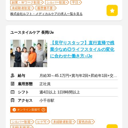
副業・Ｗワーク歓迎
シルバー歓迎
平日
未経験者歓迎
履歴書不要
株式会社ルフト・メディカルケアの求人一覧を見る
ユースタイルケア 長岡/Je
【見守りスタッフ】直行直帰で残
業少なめ◎ライフスタイルの変化
に合わせた働き方♪/Je
給与
月給30～45.1万円+賞与年2回+昇給年1回+交通費全額
雇用形態
正社員
シフト
週4日以上 1日8時間以上
アクセス
小千谷駅
オンライン面接可
シルバー歓迎
ヒゲ可
未経験者歓迎
髪色自由
主婦(夫)歓迎