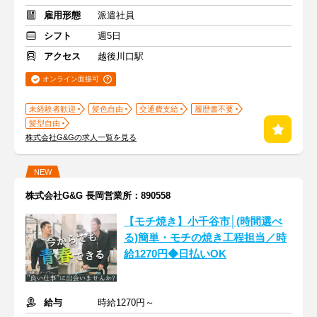
雇用形態
派遣社員
シフト
週5日
アクセス
越後川口駅
オンライン面接可
未経験者歓迎
髪色自由
交通費支給
履歴書不要
髪型自由
株式会社G&Gの求人一覧を見る
NEW
株式会社G&G 長岡営業所：890558
【モチ焼き】小千谷市│(時間選べ
る)簡単・モチの焼き工程担当／時
給1270円◆日払いOK
給与
時給1270円～