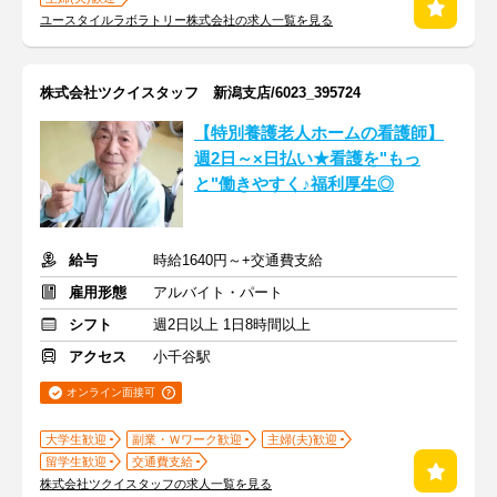
ユースタイルラボラトリー株式会社の求人一覧を見る
株式会社ツクイスタッフ 新潟支店/6023_395724
【特別養護老人ホームの看護師】
週2日～×日払い★看護を"もっ
と"働きやすく♪福利厚生◎
給与
時給1640円～+交通費支給
雇用形態
アルバイト・パート
シフト
週2日以上 1日8時間以上
アクセス
小千谷駅
オンライン面接可
大学生歓迎
副業・Ｗワーク歓迎
主婦(夫)歓迎
留学生歓迎
交通費支給
株式会社ツクイスタッフの求人一覧を見る