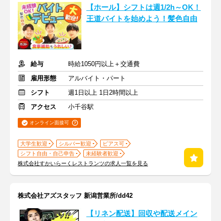
【ホール】シフトは週1/2h～OK！
王道バイトを始めよう！髪色自由
給与
時給1050円以上＋交通費
雇用形態
アルバイト・パート
シフト
週1日以上 1日2時間以上
アクセス
小千谷駅
オンライン面接可
大学生歓迎
シルバー歓迎
ピアス可
シフト自由・自己申告
未経験者歓迎
株式会社すかいらーくレストランツの求人一覧を見る
株式会社アズスタッフ 新潟営業所/dd42
【リネン配送】回収や配送メイン