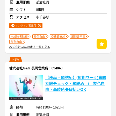
雇用形態
派遣社員
シフト
週5日
アクセス
小千谷駅
オンライン面接可
未経験者歓迎
髪色自由
交通費支給
履歴書不要
髪型自由
株式会社G&Gの求人一覧を見る
NEW
株式会社G&G 長岡営業所：894840
【検品・箱詰め】(短期ワーク)賞味
期限チェック・箱詰め / 髪色自
由・高時給◆日払いOK
給与
時給1300～1625円
雇用形態
派遣社員