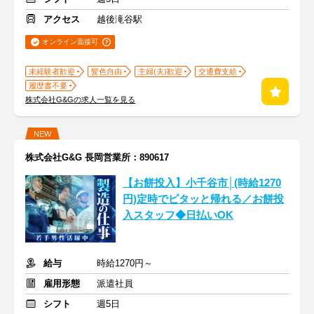
アクセス
越後滝谷駅
オンライン面接可
未経験者歓迎
髪色自由
主婦(夫)歓迎
交通費支給
履歴書不要
株式会社G&Gの求人一覧を見る
NEW
株式会社G&G 長岡営業所：890617
【お餅投入】小千谷市│(時給1270
円)定時でピタッと帰れる／お餅投
入スタッフ◆日払いOK
給与
時給1270円～
雇用形態
派遣社員
シフト
週5日