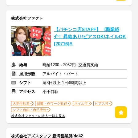
株式会社ファクト
【パチンコ店STAFF】［職業紹
介］昇給あり/ピアスOK/ネイルOK
[20716]A
給与
時給1200～2062円+交通費支給
雇用形態
アルバイト・パート
シフト
週3日以上 1日4時間以上
アクセス
小千谷駅
大学生歓迎
副業・Ｗワーク歓迎
ネイル可
ピアス可
シフト自由・自己申告
株式会社ファクトの求人一覧を見る
株式会社アズスタッフ 新潟営業所/dd42