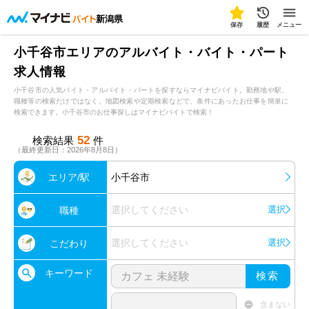
新潟県
保存
履歴
メニュー
小千谷市エリアのアルバイト・バイト・パート
求人情報
小千谷市の人気バイト・アルバイト・パートを探すならマイナビバイト。勤務地や駅、
職種等の検索だけではなく、地図検索や定期検索などで、条件にあったお仕事を簡単に
検索できます。小千谷市のお仕事探しはマイナビバイトで検索！
52
検索結果
件
（最終更新日：2026年8月8日）
エリア/駅
小千谷市
選択してください
選択
職種
選択してください
選択
こだわり
キーワード
検索
含まない