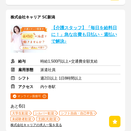
株式会社キャリア SC新潟
【介護スタッフ】「毎日を給料日
に！」急な出費も日払い・週払い
で解決♪
給与
時給1,500円以上+交通費全額支給
雇用形態
派遣社員
シフト
週2日以上 1日8時間以上
アクセス
内ケ巻駅
オンライン面接可
6
あと
日
大学生歓迎
シルバー歓迎
シフト自由・自己申告
未経験者歓迎
主婦(夫)歓迎
株式会社キャリアの求人一覧を見る