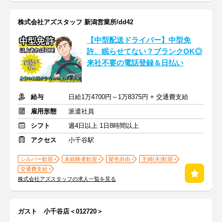
株式会社アズスタッフ 新潟営業所/dd42
【中型配送ドライバー】中型免
許、眠らせてない？ブランクOK◎
来社不要の電話登録＆日払い
給与
日給1万4700円～1万8375円 + 交通費支給
雇用形態
派遣社員
シフト
週4日以上 1日8時間以上
アクセス
小千谷駅
シルバー歓迎
未経験者歓迎
髪色自由
主婦(夫)歓迎
交通費支給
株式会社アズスタッフの求人一覧を見る
ガスト 小千谷店＜012720＞