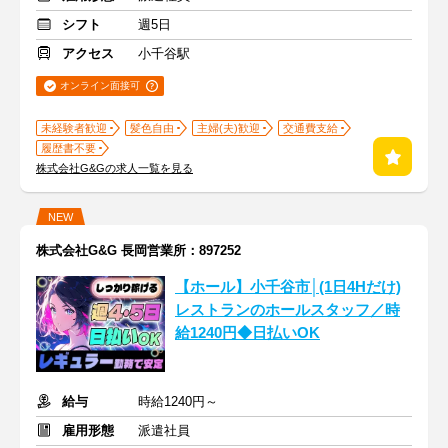
シフト
週5日
アクセス
小千谷駅
オンライン面接可
未経験者歓迎
髪色自由
主婦(夫)歓迎
交通費支給
履歴書不要
株式会社G&Gの求人一覧を見る
NEW
株式会社G&G 長岡営業所：897252
【ホール】小千谷市│(1日4Hだけ)
レストランのホールスタッフ／時
給1240円◆日払いOK
給与
時給1240円～
雇用形態
派遣社員