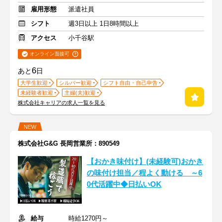
雇用形態
派遣社員
シフト
週3日以上 1日8時間以上
アクセス
小千谷駅
オンライン面接可
6
あと
日
大学生歓迎
シルバー歓迎
シフト自由・自己申告
未経験者歓迎
主婦(夫)歓迎
株式会社キャリアの求人一覧を見る
NEW
株式会社G&G 長岡営業所：890549
【おかき味付け】(未経験可)おかき
の味付け担当／程よく動ける ～6
0代活躍中◆日払いOK
給与
時給1270円～