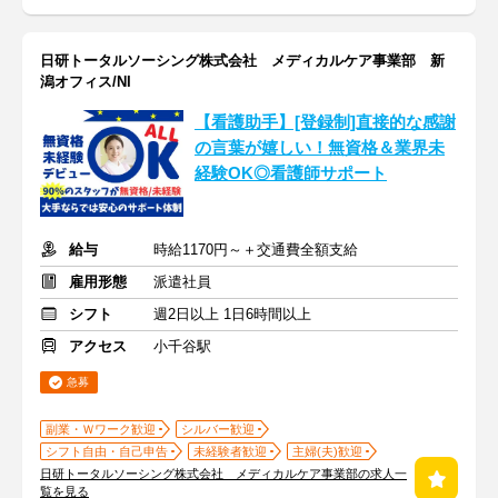
日研トータルソーシング株式会社 メディカルケア事業部 新
潟オフィス/NI
【看護助手】[登録制]直接的な感謝
の言葉が嬉しい！無資格＆業界未
経験OK◎看護師サポート
給与
時給1170円～＋交通費全額支給
雇用形態
派遣社員
シフト
週2日以上 1日6時間以上
アクセス
小千谷駅
急募
副業・Ｗワーク歓迎
シルバー歓迎
シフト自由・自己申告
未経験者歓迎
主婦(夫)歓迎
日研トータルソーシング株式会社 メディカルケア事業部の求人一
覧を見る