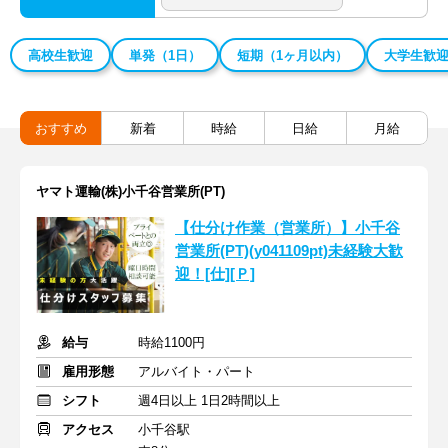
高校生歓迎
単発（1日）
短期（1ヶ月以内）
大学生歓
おすすめ
新着
時給
日給
月給
ヤマト運輸(株)小千谷営業所(PT)
【仕分け作業（営業所）】小千谷
営業所(PT)(y041109pt)未経験大歓
迎！[仕][Ｐ]
給与
時給1100円
雇用形態
アルバイト・パート
シフト
週4日以上 1日2時間以上
アクセス
小千谷駅