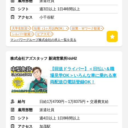
雇用形態
派遣社員
シフト
週3日以上 1日4時間以上
アクセス
小千谷駅
大学生歓迎
短期（1ヶ月以内OK）
副業・Ｗワーク歓迎
シルバー歓迎
ピアス可
マンパワーグループ株式会社の求人一覧を見る
株式会社アズスタッフ 新潟営業所/dd42
【回送ドライバー】＜日払い＆職
場見学OK＞いろんな車に乗れる車
両配送◎電話登録OK！
給与
日給1万4700円～1万8375円 + 交通費支給
雇用形態
派遣社員
シフト
週4日以上 1日8時間以上
アクセス
加茂駅