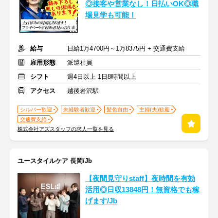
◎接客や営業なし！日払いOK◎職
場見学も可能！
給与
日給1万4700円～1万8375円 + 交通費支給
雇用形態
派遣社員
シフト
週4日以上 1日8時間以上
アクセス
越後岩沢駅
シルバー歓迎
未経験者歓迎
髪色自由
主婦(夫)歓迎
交通費支給
株式会社アズスタッフの求人一覧を見る
ユースタイルケア 長岡/Jb
【夜間見守りstaff】夜時間を有効
活用◎日収13848円！無資格でも稼
げます/Jb