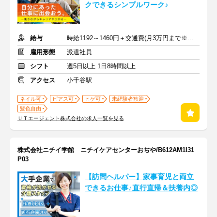
クできるシンプルワーク♪
給与
時給1192～1460円＋交通費(月3万円まで※規定あり)
雇用形態
派遣社員
シフト
週5日以上 1日8時間以上
アクセス
小千谷駅
ネイル可
ピアス可
ヒゲ可
未経験者歓迎
髪色自由
ＵＴエージェント株式会社の求人一覧を見る
株式会社ニチイ学館 ニチイケアセンターおぢや/B612AM1I31
P03
【訪問ヘルパー】家事育児と両立
できるお仕事♪直行直帰＆扶養内◎