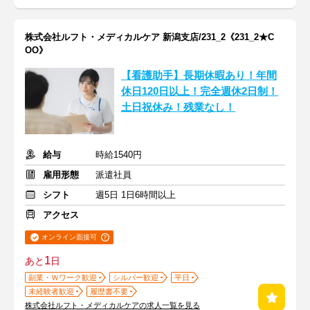
株式会社ルフト・メディカルケア 新潟支店/231_2《231_2★C
OO》
【看護助手】長期休暇あり！年間
休日120日以上！完全週休2日制！
土日祝休み！残業なし！
給与
時給1540円
雇用形態
派遣社員
シフト
週5日 1日6時間以上
アクセス
オンライン面接可
1
あと
日
副業・Ｗワーク歓迎
シルバー歓迎
平日
未経験者歓迎
履歴書不要
株式会社ルフト・メディカルケアの求人一覧を見る