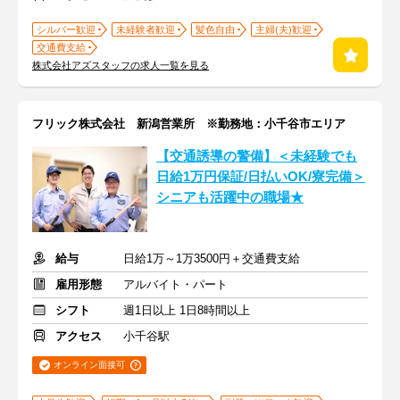
シルバー歓迎
未経験者歓迎
髪色自由
主婦(夫)歓迎
交通費支給
株式会社アズスタッフの求人一覧を見る
フリック株式会社 新潟営業所 ※勤務地：小千谷市エリア
【交通誘導の警備】＜未経験でも
日給1万円保証/日払いOK/寮完備＞
シニアも活躍中の職場★
給与
日給1万～1万3500円＋交通費支給
雇用形態
アルバイト・パート
シフト
週1日以上 1日8時間以上
アクセス
小千谷駅
オンライン面接可