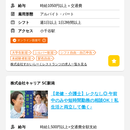
給与
時給1050円以上＋交通費
雇用形態
アルバイト・パート
シフト
週1日以上 1日2時間以上
アクセス
小千谷駅
オンライン面接可
大学生歓迎
シルバー歓迎
シフト自由・自己申告
未経験者歓迎
髪色自由
株式会社すかいらーくレストランツの求人一覧を見る
株式会社キャリア SC新潟
【老健・介護士】レクなし◎ 午前
中のみや短時間勤務の相談OK！私
生活と両立して働く♪
給与
時給1,500円以上+交通費全額支給