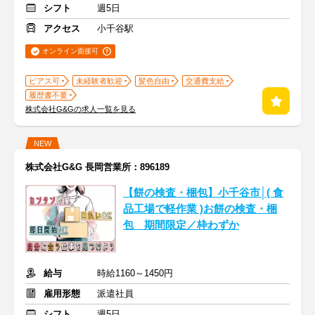
シフト
週5日
アクセス
小千谷駅
オンライン面接可
ピアス可
未経験者歓迎
髪色自由
交通費支給
履歴書不要
株式会社G&Gの求人一覧を見る
NEW
株式会社G&G 長岡営業所：896189
【餅の検査・梱包】小千谷市│( 食
品工場で軽作業 )お餅の検査・梱
包 期間限定／枠わずか
給与
時給1160～1450円
雇用形態
派遣社員
シフト
週5日