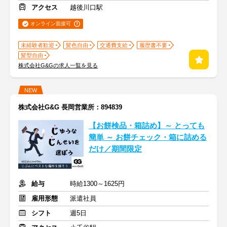
アクセス
越後川口駅
オンライン面接可
未経験者歓迎
髪色自由
交通費支給
履歴書不要
髪型自由
株式会社G&Gの求人一覧を見る
NEW
株式会社G&G 長岡営業所：894839
【お餅検品・箱詰め】～ とっても
簡単 ～ お餅チェック・箱に詰める
だけ／期間限定
給与
時給1300～1625円
雇用形態
派遣社員
シフト
週5日