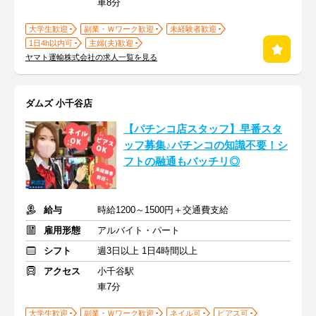
車8分
大学生歓迎
副業・Ｗワーク歓迎
未経験者歓迎
1日4h以内可
主婦(夫)歓迎
ヤマト運輸株式会社の求人一覧を見る
ダムズ 小千谷店
【パチンコ店スタッフ】早番スタ
ッフ募集♪パチンコの知識不要！シ
フトの融通もバッチリ◎
給与
時給1200～1500円＋交通費支給
雇用形態
アルバイト・パート
シフト
週3日以上 1日4時間以上
アクセス
小千谷駅
車7分
大学生歓迎
副業・Ｗワーク歓迎
ネイル可
ピアス可