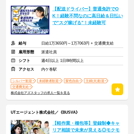
【配送ドライバー】普通免許でO
K！経験不問なのに高日給＆日払い
で"スグ稼げる"！未経験可
給与
日給1万3650円～1万7063円 + 交通費支給
雇用形態
派遣社員
シフト
週4日以上 1日8時間以上
アクセス
内ケ巻駅
シルバー歓迎
未経験者歓迎
髪色自由
主婦(夫)歓迎
交通費支給
株式会社アズスタッフの求人一覧を見る
UTエージェント株式会社／《BUSVA》
【軽作業・梱包等】登録制◆キャ
リア相談で未来が見える◎モクモ