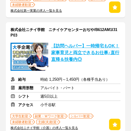
未経験者歓迎
株式会社第一実業の求人一覧を見る
株式会社ニチイ学館 ニチイケアセンターおぢや/B612AM1I31
P03
【訪問ヘルパー】一時帰宅もOK！
家事育児と両立できるお仕事♪直行
直帰＆扶養内◎
給与
時給 1,250円～1,450円（各種手当あり）
雇用形態
アルバイト・パート
シフト
週5日以上
アクセス
小千谷駅
大学生歓迎
副業・Ｗワーク歓迎
シルバー歓迎
未経験者歓迎
主婦(夫)歓迎
株式会社ニチイ学館（介護）の求人一覧を見る