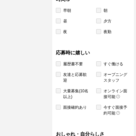
早朝
朝
昼
夕方
夜
夜勤
応募時に嬉しい
履歴書不要
すぐ働ける
友達と応募歓
オープニング
迎
スタッフ
大量募集(10名
オンライン面
以上)
接可能
面接確約あり
今すぐ面接予
約可能
おしゃれ・自分らしさ