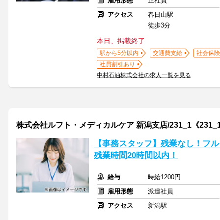
雇用形態
正社員
アクセス
春日山駅
徒歩3分
本日、掲載終了
駅から5分以内
交通費支給
社会保険
社員割引あり
中村石油株式会社の求人一覧を見る
株式会社ルフト・メディカルケア 新潟支店/231_1《231_
【事務スタッフ】残業なし！フル
残業時間20時間以内！
給与
時給1200円
雇用形態
派遣社員
アクセス
新潟駅