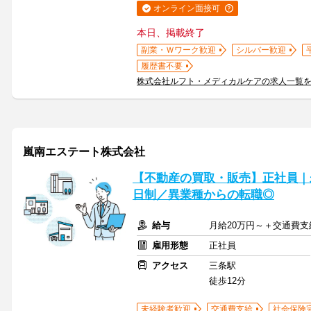
オンライン面接可
本日、掲載終了
副業・Ｗワーク歓迎
シルバー歓迎
履歴書不要
株式会社ルフト・メディカルケアの求人一覧
嵐南エステート株式会社
【不動産の買取・販売】正社員｜
日制／異業種からの転職◎
給与
月給20万円～＋交通費支
雇用形態
正社員
アクセス
三条駅
徒歩12分
未経験者歓迎
交通費支給
社会保険