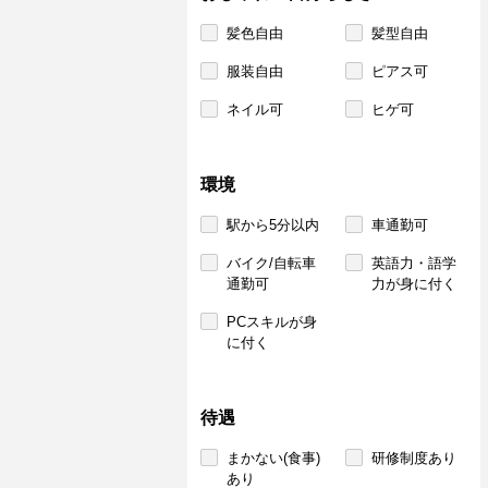
髪色自由
髪型自由
服装自由
ピアス可
ネイル可
ヒゲ可
環境
駅から5分以内
車通勤可
バイク/自転車
英語力・語学
通勤可
力が身に付く
PCスキルが身
に付く
待遇
まかない(食事)
研修制度あり
あり