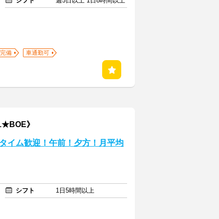
シフト
週5日以上 1日8時間以上
完備
車通勤可
1★BOE》
タイム歓迎！午前！夕方！月平均
シフト
1日5時間以上