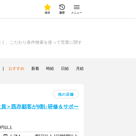
保存
履歴
メニュー
なく、こだわり条件検索を使って営業に関す
|
おすすめ
新着
時給
日給
月給
他の店舗
社員＞既存顧客が9割♪研修＆サポー
00円以上