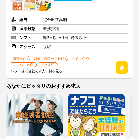
給与
完全出来高制
雇用形態
業務委託
シフト
週2日以上 1日2時間以上
アクセス
牧駅
服装自由
副業・Ｗワーク歓迎
ネイル可
シルバー歓迎
ピアス可
ワタミ株式会社の求人一覧を見る
あなたにピッタリのおすすめ求人