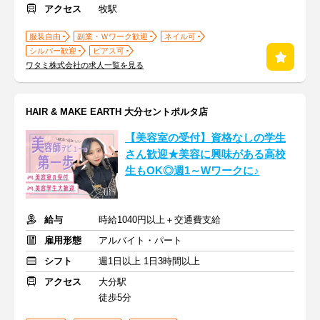
アクセス
牧駅
服装自由
副業・Ｗワーク歓迎
ネイル可
シルバー歓迎
ピアス可
ワタミ株式会社の求人一覧を見る
HAIR & MAKE EARTH 大分セントポルタ店
【美容室の受付】資格なしの学生
さん歓迎★美容に興味がある高校
生もOK◎週1～Wワークに♪
給与
時給1040円以上＋交通費支給
雇用形態
アルバイト・パート
シフト
週1日以上 1日3時間以上
アクセス
大分駅
徒歩5分