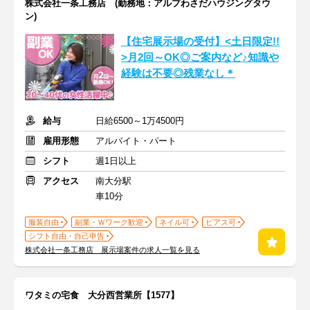
株式会社一条工務店 (勤務地：アルプわさだハウジングタウ
ン)
【住宅展示場の受付】<土日限定!!
>月2回～OK◎ご案内など♪知識や
経験は不要◎残業なし＊
給与
日給6500～1万4500円
雇用形態
アルバイト・パート
シフト
週1日以上
アクセス
南大分駅
車10分
服装自由
副業・Ｗワーク歓迎
ネイル可
ピアス可
シフト自由・自己申告
株式会社一条工務店 展示場案件の求人一覧を見る
ワタミの宅食 大分西営業所【1577】