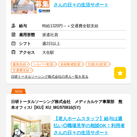
さんの日々の生活サポート
給与
時給1320円～＋交通費全額支給
雇用形態
派遣社員
シフト
週2日以上
アクセス
大在駅
服装自由
シルバー歓迎
未経験者歓迎
主婦(夫)歓迎
交通費支給
日研トータルソーシング株式会社の求人一覧を見る
NEW
日研トータルソーシング株式会社 メディカルケア事業部 熊
本オフィス/【KU】KU_MG970816(SY)
【老人ホームスタッフ】給与は週
払い◎職場見学の相談OK！利用者
さんの日々の生活サポート