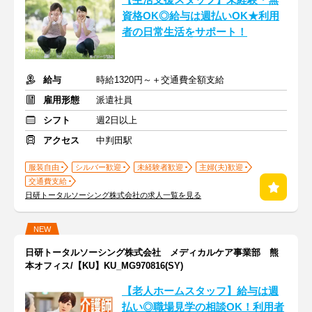
【生活支援スタッフ】未経験・無
資格OK◎給与は週払いOK★利用
者の日常生活をサポート！
給与
時給1320円～＋交通費全額支給
雇用形態
派遣社員
シフト
週2日以上
アクセス
中判田駅
服装自由
シルバー歓迎
未経験者歓迎
主婦(夫)歓迎
交通費支給
日研トータルソーシング株式会社の求人一覧を見る
NEW
日研トータルソーシング株式会社 メディカルケア事業部 熊
本オフィス/【KU】KU_MG970816(SY)
【老人ホームスタッフ】給与は週
払い◎職場見学の相談OK！利用者