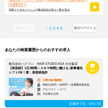
服装自由
シルバー歓迎
未経験者歓迎
主婦(夫)歓迎
交通費支給
日研トータルソーシング株式会社の求人一覧を見る
1
2
3
4
5
前のページへ
次のページへ
あなたの検索履歴からのおすすめ求人
株式会社ハクブン HAIR STUDIO ASA 大分森店
【美容師】1日3時間～スキマ時間に働ける♪家事優先
シフトOK！要：美容師免許
日豊本線
鶴崎駅
時給1150円～1600円 ＋交通費全額支給
アルバイト・パート
大分県大分市
応募終了日：
9月27日