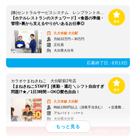
(株)セントラルサービスシステム レンブラントホテル大分 【136SO】
【ホテルレストランのスチュワード】<食器の準備・
管理>裏から支えるやりがいあるお仕事◎
久大本線
大分駅
月給22万円～30万円
正社員
大分県大分市
応募終了日：
8月13日
カラオケまねきねこ 大分駅前2号店
【まねきねこSTAFF】[夜勤・週2] ＼シフト自由すぎ
問題!?★／1日3時間～OK◎髪色自由！
久大本線
大分駅
時給1350円以上（深夜手当含む） ＋交通費支給
アルバイト・パート
大分県大分市
応募終了日：
8月9日
あと
3
日