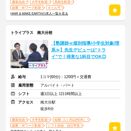
服装自由
大学生歓迎
高校生歓迎
副業・Ｗワーク歓迎
ネイル可
HAIR & MAKE EARTHの求人一覧を見る
トライプラス 南大分校
【塾講師≪個別指導/小学生対象/理
系≫】先生デビューは"トラ
イ"で！得意な1科目でOK◎
給与
1コマ(60分)：1200円＋交通費
雇用形態
アルバイト・パート
シフト
週1日以上 1日1時間以上
アクセス
南大分駅
徒歩6分
服装自由
大学生歓迎
短期（1ヶ月以内OK）
副業・Ｗワーク歓迎
シフト自由・自己申告