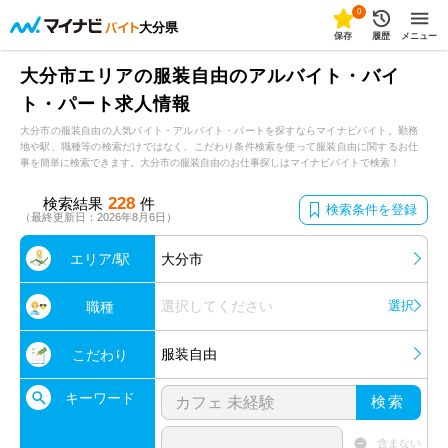
0
大分県
保存
履歴
メニュー
大分市エリアの服装自由のアルバイト・バイ
ト・パート求人情報
大分市の服装自由の人気バイト・アルバイト・パートを探すならマイナビバイト。勤務
地や駅、職種等の検索だけではなく、こだわり条件検索を使って服装自由に関するお仕
事を簡単に検索できます。大分市の服装自由のお仕事探しはマイナビバイトで検索！
228
検索結果
件
検索条件を登録
（最終更新日：2026年8月6日）
エリア/駅
大分市
選択してください
選択
職種
服装自由
こだわり
キーワード
検索
含まない