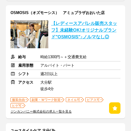
OSMOSIS（オズモーシス） アミュプラザおおいた店
【レディースアパレル販売スタッ
フ】未経験OK!オリジナルブラン
ド"OSMOSIS"♪ノルマなし◎
給与
時給1300円～＋交通費支給
雇用形態
アルバイト・パート
シフト
週2日以上
アクセス
大分駅
徒歩4分
服装自由
副業・Ｗワーク歓迎
ネイル可
ピアス可
ヒゲ可
ジンカンパニー株式会社の求人一覧を見る
ユースタイルケア 大分/Jb