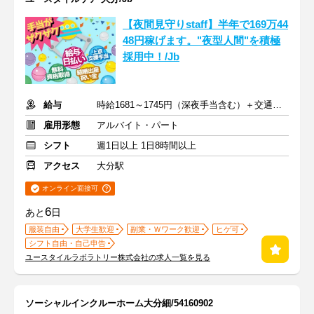
【夜間見守りstaff】半年で169万44
48円稼げます。"夜型人間"を積極
採用中！/Jb
給与
時給1681～1745円（深夜手当含む）＋交通費支給
雇用形態
アルバイト・パート
シフト
週1日以上 1日8時間以上
アクセス
大分駅
オンライン面接可
6
あと
日
服装自由
大学生歓迎
副業・Ｗワーク歓迎
ヒゲ可
シフト自由・自己申告
ユースタイルラボラトリー株式会社の求人一覧を見る
ソーシャルインクルーホーム大分細/54160902