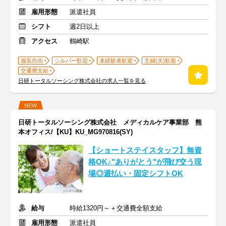
雇用形態
派遣社員
シフト
週2日以上
アクセス
鶴崎駅
服装自由
シルバー歓迎
未経験者歓迎
主婦(夫)歓迎
交通費支給
日研トータルソーシング株式会社の求人一覧を見る
NEW
日研トータルソーシング株式会社 メディカルケア事業部 熊
本オフィス/【KU】KU_MG970816(SY)
【ショートステイスタッフ】無資
格OK♪"ありがとう"が飛び交う現
場◎週払い・固定シフトOK
給与
時給1320円～＋交通費全額支給
雇用形態
派遣社員