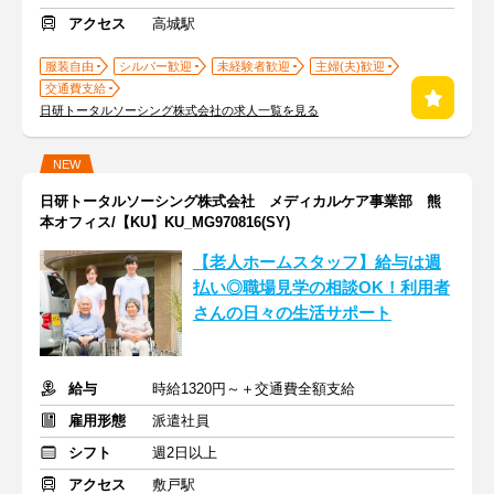
アクセス
高城駅
服装自由
シルバー歓迎
未経験者歓迎
主婦(夫)歓迎
交通費支給
日研トータルソーシング株式会社の求人一覧を見る
NEW
日研トータルソーシング株式会社 メディカルケア事業部 熊
本オフィス/【KU】KU_MG970816(SY)
【老人ホームスタッフ】給与は週
払い◎職場見学の相談OK！利用者
さんの日々の生活サポート
給与
時給1320円～＋交通費全額支給
雇用形態
派遣社員
シフト
週2日以上
アクセス
敷戸駅