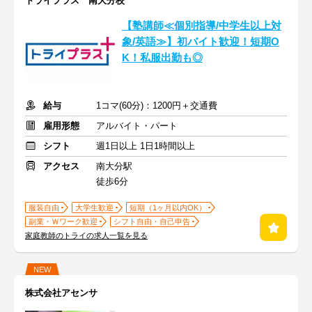
トライプラス 南大分校
【塾講師≪個別指導/中学生以上対
象/英語≫】初バイト歓迎！短期O
K！私服出勤も◎
給与
1コマ(60分)：1200円＋交通費
雇用形態
アルバイト・パート
シフト
週1日以上 1日1時間以上
アクセス
南大分駅
徒歩6分
服装自由
大学生歓迎
短期（1ヶ月以内OK）
副業・Ｗワーク歓迎
シフト自由・自己申告
家庭教師のトライの求人一覧を見る
NEW
株式会社アセンサ