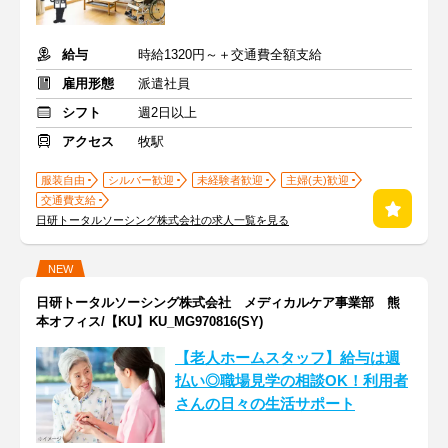
給与
時給1320円～＋交通費全額支給
雇用形態
派遣社員
シフト
週2日以上
アクセス
牧駅
服装自由
シルバー歓迎
未経験者歓迎
主婦(夫)歓迎
交通費支給
日研トータルソーシング株式会社の求人一覧を見る
NEW
日研トータルソーシング株式会社 メディカルケア事業部 熊
本オフィス/【KU】KU_MG970816(SY)
【老人ホームスタッフ】給与は週
払い◎職場見学の相談OK！利用者
さんの日々の生活サポート