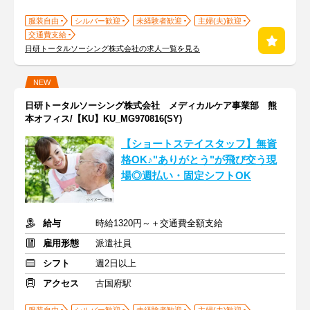
服装自由
シルバー歓迎
未経験者歓迎
主婦(夫)歓迎
交通費支給
日研トータルソーシング株式会社の求人一覧を見る
NEW
日研トータルソーシング株式会社 メディカルケア事業部 熊
本オフィス/【KU】KU_MG970816(SY)
【ショートステイスタッフ】無資
格OK♪"ありがとう"が飛び交う現
場◎週払い・固定シフトOK
給与
時給1320円～＋交通費全額支給
雇用形態
派遣社員
シフト
週2日以上
アクセス
古国府駅