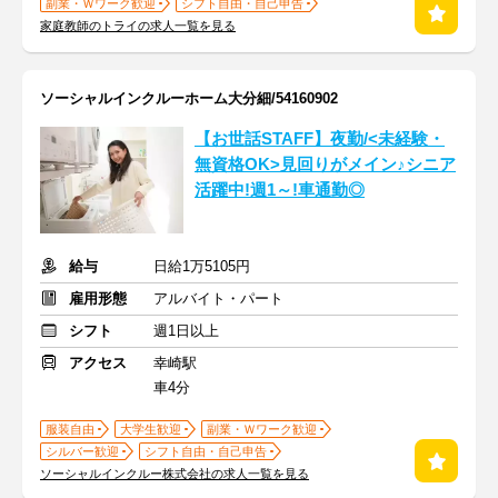
副業・Ｗワーク歓迎
シフト自由・自己申告
家庭教師のトライの求人一覧を見る
ソーシャルインクルーホーム大分細/54160902
【お世話STAFF】夜勤/<未経験・
無資格OK>見回りがメイン♪シニア
活躍中!週1～!車通勤◎
給与
日給1万5105円
雇用形態
アルバイト・パート
シフト
週1日以上
アクセス
幸崎駅
車4分
服装自由
大学生歓迎
副業・Ｗワーク歓迎
シルバー歓迎
シフト自由・自己申告
ソーシャルインクルー株式会社の求人一覧を見る