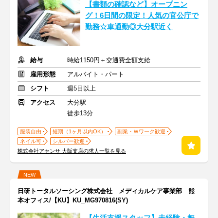
【書類の確認など】オープニン
グ！6日間の限定！人気の官公庁で
勤務☆車通勤◎大分駅近く
給与
時給1150円＋交通費全額支給
雇用形態
アルバイト・パート
シフト
週5日以上
アクセス
大分駅
徒歩13分
服装自由
短期（1ヶ月以内OK）
副業・Ｗワーク歓迎
ネイル可
シルバー歓迎
株式会社アセンサ 大阪支店の求人一覧を見る
NEW
日研トータルソーシング株式会社 メディカルケア事業部 熊
本オフィス/【KU】KU_MG970816(SY)