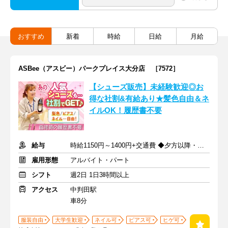
おすすめ
新着
時給
日給
月給
ASBee（アスビー）パークプレイス大分店 ［7572］
【シューズ販売】未経験歓迎◎お
得な社割&有給あり★髪色自由＆ネ
イルOK！履歴書不要
給与
時給1150円～1400円+交通費 ◆夕方以降・日祝加給あり！
雇用形態
アルバイト・パート
シフト
週2日 1日3時間以上
アクセス
中判田駅
車8分
服装自由
大学生歓迎
ネイル可
ピアス可
ヒゲ可