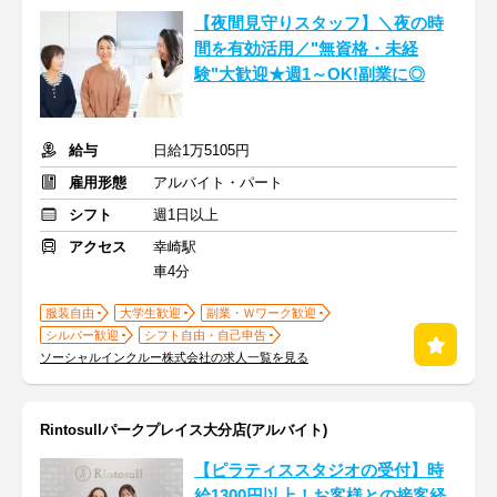
【夜間見守りスタッフ】＼夜の時
間を有効活用／"無資格・未経
験"大歓迎★週1～OK!副業に◎
給与
日給1万5105円
雇用形態
アルバイト・パート
シフト
週1日以上
アクセス
幸崎駅
車4分
服装自由
大学生歓迎
副業・Ｗワーク歓迎
シルバー歓迎
シフト自由・自己申告
ソーシャルインクルー株式会社の求人一覧を見る
Rintosullパークプレイス大分店(アルバイト)
【ピラティススタジオの受付】時
給1300円以上！お客様との接客経