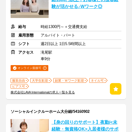
験が活かせる♪Wワーク◎
給与
時給1300円～＋交通費支給
雇用形態
アルバイト・パート
シフト
週2日以上 1日5.5時間以上
アクセス
滝尾駅
車9分
オンライン面接可
服装自由
大学生歓迎
副業・Ｗワーク歓迎
ネイル可
ピアス可
株式会社LAVA Internationalの求人一覧を見る
ソーシャルインクルーホーム大分細/54160902
【身の回りのサポート】夜勤/<未
経験・無資格OK>入居者様のサポ