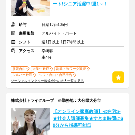
ート!シニア活躍中!週1～！
給与
日給1万5105円
雇用形態
アルバイト・パート
シフト
週1日以上 1日7時間以上
アクセス
幸崎駅
車4分
服装自由
大学生歓迎
副業・Ｗワーク歓迎
シルバー歓迎
シフト自由・自己申告
ソーシャルインクルー株式会社の求人一覧を見る
株式会社トライグループ ※勤務地：大分県大分市
【オンライン家庭教師】≪在宅≫
★社会人講師募集★すきま時間に6
0分から指導可能◎