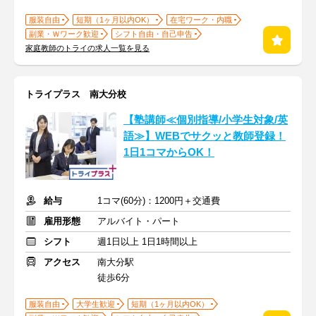
服装自由
短期（1ヶ月以内OK）
在宅ワーク・内職
副業・Ｗワーク歓迎
シフト自由・自己申告
家庭教師のトライの求人一覧を見る
トライプラス 南大分校
【塾講師≪個別指導/小学生対象/英
語≫】WEBでサクッと教師登録！
1日1コマからOK！
給与
1コマ(60分)：1200円＋交通費
雇用形態
アルバイト・パート
シフト
週1日以上 1日1時間以上
アクセス
南大分駅
徒歩6分
服装自由
大学生歓迎
短期（1ヶ月以内OK）