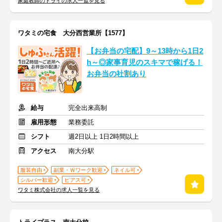
家庭教師のトライの求人一覧を見る
ワタミの宅食 大分西営業所【1577】
【お弁当の宅配】9～13時から1日2
h～◎家事育児のスキマで稼げる！
お弁当の社割あり
給与
完全出来高制
雇用形態
業務委託
シフト
週2日以上 1日2時間以上
アクセス
南大分駅
服装自由
副業・Ｗワーク歓迎
ネイル可
シルバー歓迎
ピアス可
ワタミ株式会社の求人一覧を見る