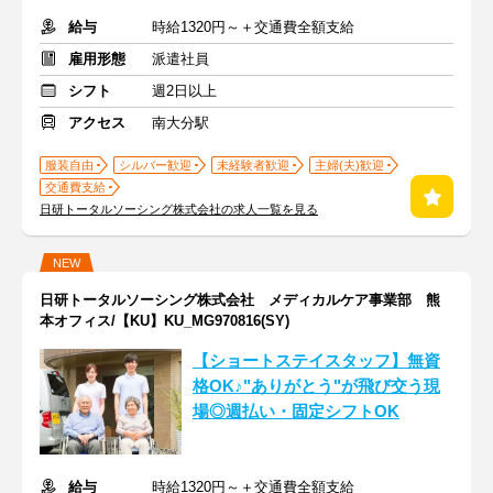
給与
時給1320円～＋交通費全額支給
雇用形態
派遣社員
シフト
週2日以上
アクセス
南大分駅
服装自由
シルバー歓迎
未経験者歓迎
主婦(夫)歓迎
交通費支給
日研トータルソーシング株式会社の求人一覧を見る
NEW
日研トータルソーシング株式会社 メディカルケア事業部 熊
本オフィス/【KU】KU_MG970816(SY)
【ショートステイスタッフ】無資
格OK♪"ありがとう"が飛び交う現
場◎週払い・固定シフトOK
給与
時給1320円～＋交通費全額支給