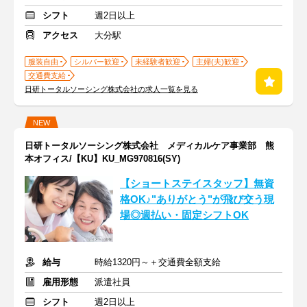
シフト
週2日以上
アクセス
大分駅
服装自由
シルバー歓迎
未経験者歓迎
主婦(夫)歓迎
交通費支給
日研トータルソーシング株式会社の求人一覧を見る
NEW
日研トータルソーシング株式会社 メディカルケア事業部 熊
本オフィス/【KU】KU_MG970816(SY)
【ショートステイスタッフ】無資
格OK♪"ありがとう"が飛び交う現
場◎週払い・固定シフトOK
給与
時給1320円～＋交通費全額支給
雇用形態
派遣社員
シフト
週2日以上