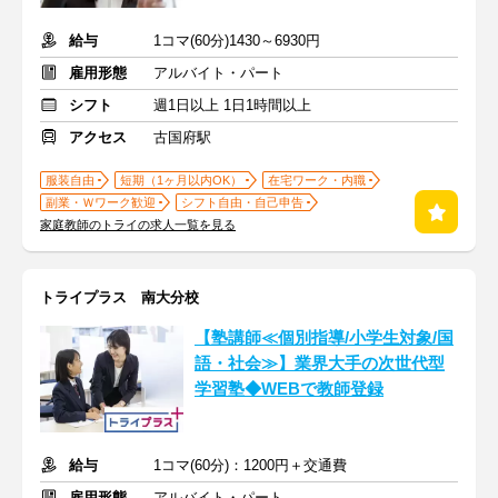
給与
1コマ(60分)1430～6930円
雇用形態
アルバイト・パート
シフト
週1日以上 1日1時間以上
アクセス
古国府駅
服装自由
短期（1ヶ月以内OK）
在宅ワーク・内職
副業・Ｗワーク歓迎
シフト自由・自己申告
家庭教師のトライの求人一覧を見る
トライプラス 南大分校
【塾講師≪個別指導/小学生対象/国
語・社会≫】業界大手の次世代型
学習塾◆WEBで教師登録
給与
1コマ(60分)：1200円＋交通費
雇用形態
アルバイト・パート