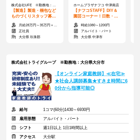
株式会社UFE ※勤務地：引治駅周辺
ホームプラザナフコ 中津南店
ハ
【製造】製造・梱包など
【ナフコSTAFF】DIY＆
【
ものづくりスタッフ募集
園芸コーナー！日数・時
簡
◎年間休日120日以上
間帯の相談OK♪扶養内も
躍
月給28万円～35万円＋交通費全額支給
時給1080～1200円
◎＜お得な社割あり＞
場
正社員
アルバイト・パート
大分県 玖珠郡
大分県 中津市
株式会社トライグループ ※勤務地：大分県大分市
【オンライン家庭教師】≪在宅≫
★社会人講師募集★すきま時間に6
0分から指導可能◎
給与
1コマ(60分)1430～6930円
雇用形態
アルバイト・パート
シフト
週1日以上 1日1時間以上
アクセス
大分駅