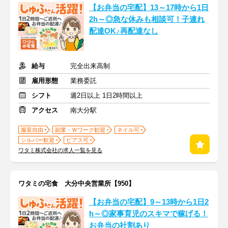
【お弁当の宅配】13～17時から1日
2h～◎急な休みも相談可！子連れ
配達OK♪再配達なし
給与
完全出来高制
雇用形態
業務委託
シフト
週2日以上 1日2時間以上
アクセス
南大分駅
服装自由
副業・Ｗワーク歓迎
ネイル可
シルバー歓迎
ピアス可
ワタミ株式会社の求人一覧を見る
ワタミの宅食 大分中央営業所【950】
【お弁当の宅配】9～13時から1日2
h～◎家事育児のスキマで稼げる！
お弁当の社割あり