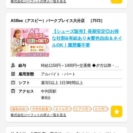
株式会社ジーフットの求人一覧を見る
ASBee（アスビー）パークプレイス大分店 ［7572］
【シューズ販売】長期安定◎お得
な社割&有給あり★髪色自由＆ネイ
ルOK！履歴書不要
給与
時給1150円～1400円+交通費 ◆夕方以降・日祝加給あり！
雇用形態
アルバイト・パート
シフト
週3日以上 1日3時間以上
アクセス
中判田駅
車8分
服装自由
大学生歓迎
ネイル可
ピアス可
ヒゲ可
株式会社ジーフットの求人一覧を見る