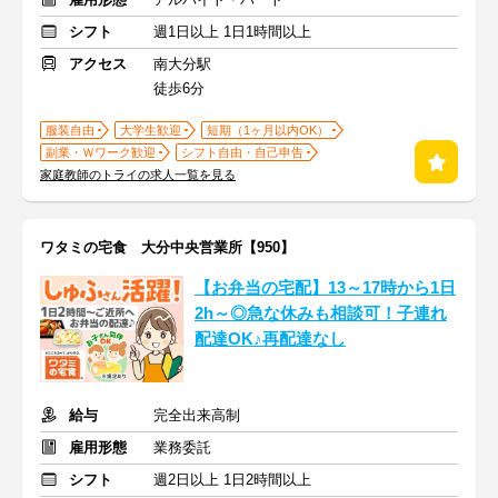
シフト
週1日以上 1日1時間以上
アクセス
南大分駅
徒歩6分
服装自由
大学生歓迎
短期（1ヶ月以内OK）
副業・Ｗワーク歓迎
シフト自由・自己申告
家庭教師のトライの求人一覧を見る
ワタミの宅食 大分中央営業所【950】
【お弁当の宅配】13～17時から1日
2h～◎急な休みも相談可！子連れ
配達OK♪再配達なし
給与
完全出来高制
雇用形態
業務委託
シフト
週2日以上 1日2時間以上