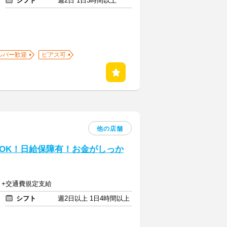
シフト
週2日 1日3時間以上
ルバー歓迎
ピアス可
他の店舗
OK！日給保障有！お金がしっか
上 +交通費規定支給
シフト
週2日以上 1日4時間以上