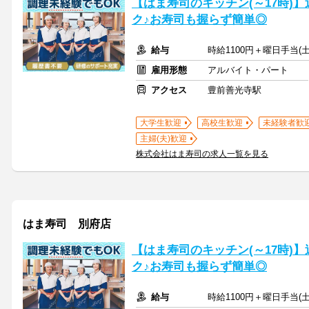
【はま寿司のキッチン(～17時)】
ク♪お寿司も握らず簡単◎
給与
時給1100円＋曜日手当(土
雇用形態
アルバイト・パート
アクセス
豊前善光寺駅
大学生歓迎
高校生歓迎
未経験者歓
主婦(夫)歓迎
株式会社はま寿司の求人一覧を見る
はま寿司 別府店
【はま寿司のキッチン(～17時)】
ク♪お寿司も握らず簡単◎
給与
時給1100円＋曜日手当(土