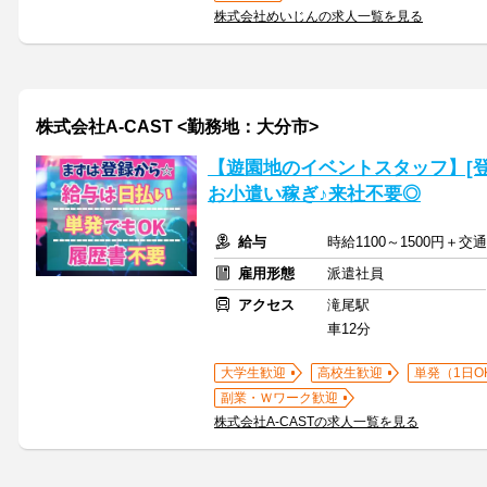
株式会社めいじんの求人一覧を見る
株式会社A-CAST <勤務地：大分市>
【遊園地のイベントスタッフ】[登
お小遣い稼ぎ♪来社不要◎
給与
時給1100～1500円＋交
雇用形態
派遣社員
アクセス
滝尾駅
車12分
大学生歓迎
高校生歓迎
単発（1日O
副業・Ｗワーク歓迎
株式会社A-CASTの求人一覧を見る