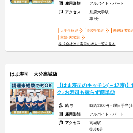
雇用形態
アルバイト・パート
アクセス
別府大学駅
車7分
大学生歓迎
高校生歓迎
未経験者歓
主婦(夫)歓迎
株式会社はま寿司の求人一覧を見る
はま寿司 大分高城店
【はま寿司のキッチン(～17時)】
ク♪お寿司も握らず簡単◎
給与
時給1100円＋曜日手当(土
雇用形態
アルバイト・パート
アクセス
高城駅
徒歩8分