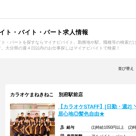
イト・バイト・パート求人情報
イト・パートを探すならマイナビバイト。勤務地や駅、職種等の検索だ
す。大分県の週４日以内のお仕事探しはマイナビバイトで検索！
並び替え
カラオケまねきねこ 別府駅前店
【カラオケSTAFF】[日勤・週2
居心地◎髪色自由★
給与
(1)時給1050円以上 (2