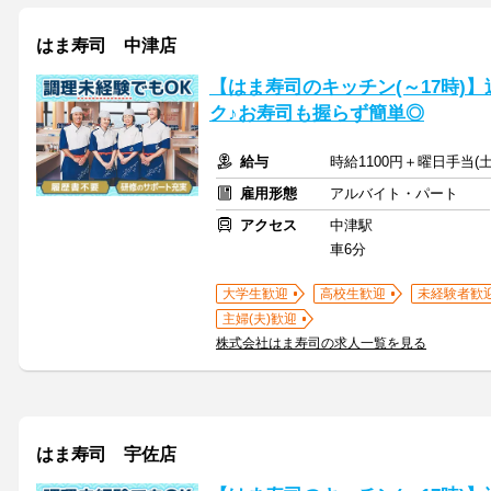
はま寿司 中津店
【はま寿司のキッチン(～17時)】
ク♪お寿司も握らず簡単◎
給与
時給1100円＋曜日手当(土
雇用形態
アルバイト・パート
アクセス
中津駅
車6分
大学生歓迎
高校生歓迎
未経験者歓
主婦(夫)歓迎
株式会社はま寿司の求人一覧を見る
はま寿司 宇佐店