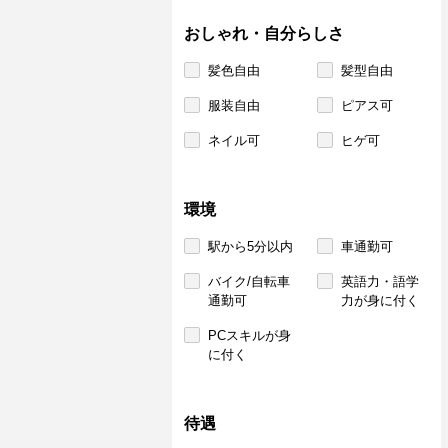
おしゃれ・自分らしさ
髪色自由
髪型自由
服装自由
ピアス可
ネイル可
ヒゲ可
環境
駅から5分以内
車通勤可
バイク/自転車
英語力・語学
通勤可
力が身に付く
PCスキルが身
に付く
待遇