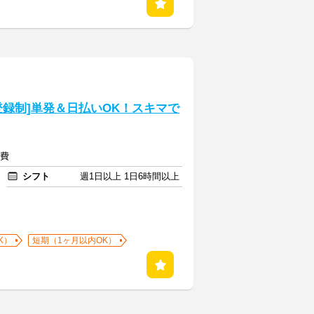
録制]単発＆日払いOK！スキマで
通費
シフト
週1日以上 1日6時間以上
K）
短期（1ヶ月以内OK）