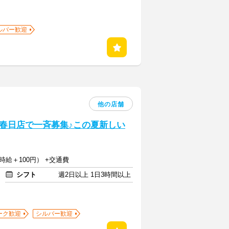
ルバー歓迎
他の店舗
春日店で一斉募集♪この夏新しい
時給＋100円） +交通費
シフト
週2日以上 1日3時間以上
ーク歓迎
シルバー歓迎