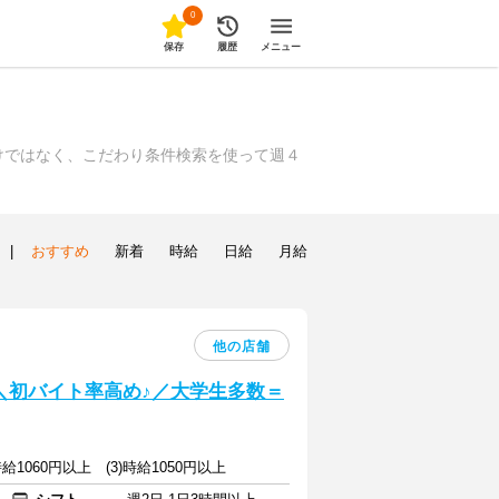
0
保存
履歴
メニュー
けではなく、こだわり条件検索を使って週４
|
おすすめ
新着
時給
日給
月給
他の店舗
] ＼初バイト率高め♪／大学生多数＝
)時給1060円以上 (3)時給1050円以上