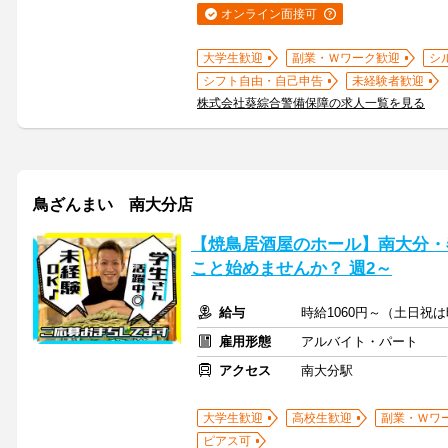
オンライン面接可
大学生歓迎
副業・Ｗワーク歓迎
シ
シフト自由・自己申告
未経験者歓迎
株式会社葵綜合警備保障の求人一覧を見る
鳥ざんまい 南大分店
【焼鳥居酒屋のホール】南大分・
こと始めませんか？ 週2～
給与
時給1060円～（土日祝は
雇用形態
アルバイト・パート
アクセス
南大分駅
大学生歓迎
高校生歓迎
副業・Ｗワ
ピアス可