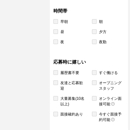
時間帯
早朝
朝
昼
夕方
夜
夜勤
応募時に嬉しい
履歴書不要
すぐ働ける
友達と応募歓
オープニング
迎
スタッフ
大量募集(10名
オンライン面
以上)
接可能
面接確約あり
今すぐ面接予
約可能