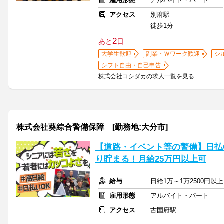
雇用形態
アルバイト・パート
アクセス
別府駅
徒歩1分
2
あと
日
大学生歓迎
副業・Ｗワーク歓迎
シ
シフト自由・自己申告
株式会社コシダカの求人一覧を見る
株式会社葵綜合警備保障 [勤務地:大分市]
【道路・イベント等の警備】日払
り貯まる！月給25万円以上可
給与
日給1万～1万2500円以
雇用形態
アルバイト・パート
アクセス
古国府駅