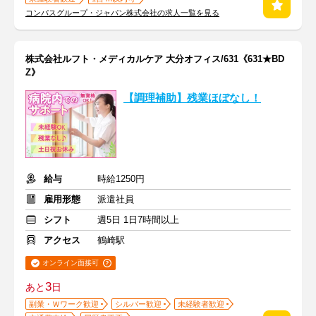
コンパスグループ・ジャパン株式会社の求人一覧を見る
株式会社ルフト・メディカルケア 大分オフィス/631《631★BD
Z》
【調理補助】残業ほぼなし！
給与
時給1250円
雇用形態
派遣社員
シフト
週5日 1日7時間以上
アクセス
鶴崎駅
オンライン面接可
3
あと
日
副業・Ｗワーク歓迎
シルバー歓迎
未経験者歓迎