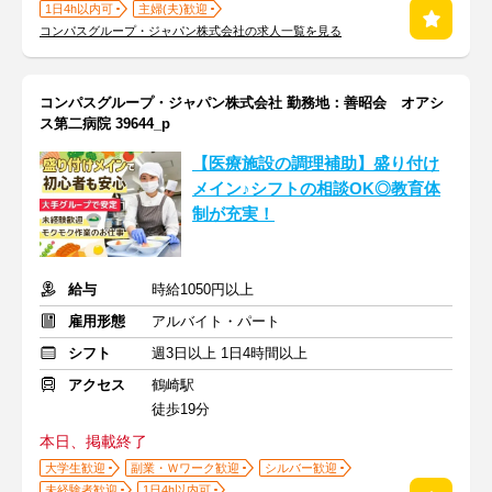
1日4h以内可
主婦(夫)歓迎
コンパスグループ・ジャパン株式会社の求人一覧を見る
コンパスグループ・ジャパン株式会社 勤務地：善昭会 オアシ
ス第二病院 39644_p
【医療施設の調理補助】盛り付け
メイン♪シフトの相談OK◎教育体
制が充実！
給与
時給1050円以上
雇用形態
アルバイト・パート
シフト
週3日以上 1日4時間以上
アクセス
鶴崎駅
徒歩19分
本日、掲載終了
大学生歓迎
副業・Ｗワーク歓迎
シルバー歓迎
未経験者歓迎
1日4h以内可