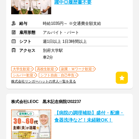
躍中◎履歴書不要
給与
時給1035円～ ※交通費全額支給
雇用形態
アルバイト・パート
シフト
週1日以上 1日3時間以上
アクセス
別府大学駅
車2分
大学生歓迎
高校生歓迎
副業・Ｗワーク歓迎
シルバー歓迎
シフト自由・自己申告
株式会社リンガーハットの求人一覧を見る
株式会社LEOC 黒木記念病院/202237
【病院の調理補助】盛付・配膳・
食器洗浄など！未経験OK！