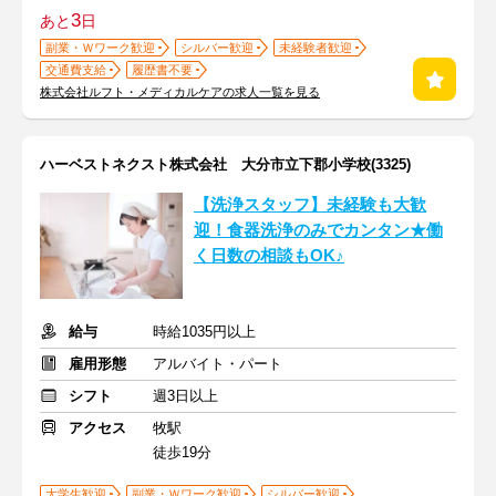
3
あと
日
副業・Ｗワーク歓迎
シルバー歓迎
未経験者歓迎
交通費支給
履歴書不要
株式会社ルフト・メディカルケアの求人一覧を見る
ハーベストネクスト株式会社 大分市立下郡小学校(3325)
【洗浄スタッフ】未経験も大歓
迎！食器洗浄のみでカンタン★働
く日数の相談もOK♪
給与
時給1035円以上
雇用形態
アルバイト・パート
シフト
週3日以上
アクセス
牧駅
徒歩19分
大学生歓迎
副業・Ｗワーク歓迎
シルバー歓迎