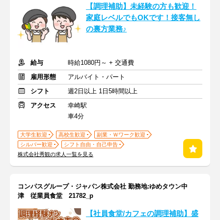
【調理補助】未経験の方も歓迎！
家庭レベルでもOKです！接客無し
の裏方業務♪
給与
時給1080円～ + 交通費
雇用形態
アルバイト・パート
シフト
週2日以上 1日5時間以上
アクセス
幸崎駅
車4分
大学生歓迎
高校生歓迎
副業・Ｗワーク歓迎
シルバー歓迎
シフト自由・自己申告
株式会社秀観の求人一覧を見る
コンパスグループ・ジャパン株式会社 勤務地:ゆめタウン中
津 従業員食堂 21782_p
【社員食堂/カフェの調理補助】盛