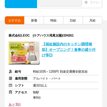
含まない
おすすめ
新着
時給
日給
月給
株式会社LEOC (ケアハウス滝尾太陽)/204261
【福祉施設内のキッチン調理補
助】オープニング！食事の盛り付
け等◎
給与
時給1035～1200円 別途交通費全額支給
雇用形態
アルバイト・パート
シフト
週3日以上
アクセス
牧駅
車8分
3
あと
日