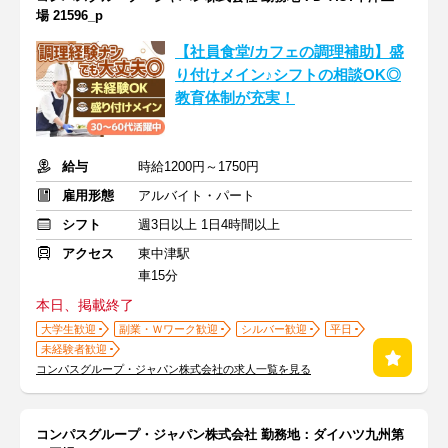
場 21596_p
【社員食堂/カフェの調理補助】盛
り付けメイン♪シフトの相談OK◎
教育体制が充実！
給与
時給1200円～1750円
雇用形態
アルバイト・パート
シフト
週3日以上 1日4時間以上
アクセス
東中津駅
車15分
本日、掲載終了
大学生歓迎
副業・Ｗワーク歓迎
シルバー歓迎
平日
未経験者歓迎
コンパスグループ・ジャパン株式会社の求人一覧を見る
コンパスグループ・ジャパン株式会社 勤務地：ダイハツ九州第