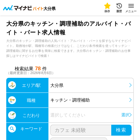
大分県
保存
履歴
メニュー
大分県のキッチン・調理補助のアルバイト・バ
イト・パート求人情報
大分県のキッチン・調理補助の人気バイト・アルバイト・パートを探すならマイナビバ
イト。勤務地や駅、職種等の検索だけではなく、こだわり条件検索を使ってキッチン・
調理補助に関するお仕事を簡単に検索できます。大分県のキッチン・調理補助のお仕事
探しはマイナビバイトで検索！
78
検索結果
件
（最終更新日：2026年8月6日）
エリア/駅
大分県
キッチン・調理補助
職種
選択してください
選択
こだわり
キーワード
検索