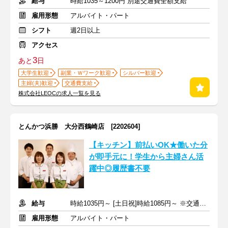
給与
時給1035～1200円 別途交通費全額支給
雇用形態
アルバイト・パート
シフト
週2日以上
アクセス
3
あと
日
大学生歓迎
副業・Ｗワーク歓迎
シルバー歓迎
主婦(夫)歓迎
交通費支給
株式会社LEOCの求人一覧を見る
とんかつ浜勝 大分西鶴崎店 [2202604]
【キッチン】前払いOK★働いた分
が即手元に！学生から主婦さん活
躍中◎履歴書不要
給与
時給1035円～ [土日祝]時給1085円～ ※交通費全額支給
雇用形態
アルバイト・パート