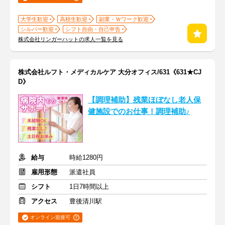
大学生歓迎
高校生歓迎
副業・Ｗワーク歓迎
シルバー歓迎
シフト自由・自己申告
株式会社リンガーハットの求人一覧を見る
株式会社ルフト・メディカルケア 大分オフィス/631《631★CJ
D》
【調理補助】残業ほぼなし老人保
健施設でのお仕事！調理補助♪
給与
時給1280円
雇用形態
派遣社員
シフト
1日7時間以上
アクセス
豊後清川駅
オンライン面接可