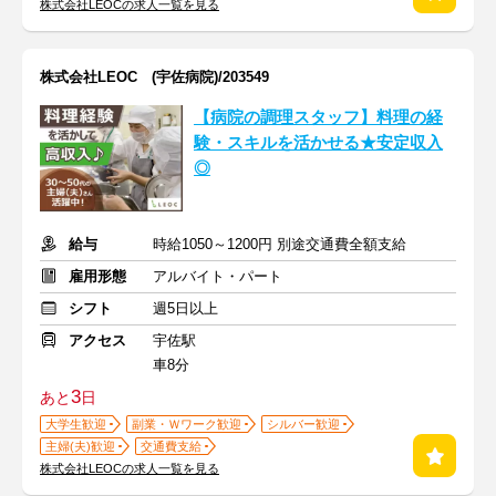
株式会社LEOCの求人一覧を見る
株式会社LEOC (宇佐病院)/203549
【病院の調理スタッフ】料理の経
験・スキルを活かせる★安定収入
◎
給与
時給1050～1200円 別途交通費全額支給
雇用形態
アルバイト・パート
シフト
週5日以上
アクセス
宇佐駅
車8分
3
あと
日
大学生歓迎
副業・Ｗワーク歓迎
シルバー歓迎
主婦(夫)歓迎
交通費支給
株式会社LEOCの求人一覧を見る