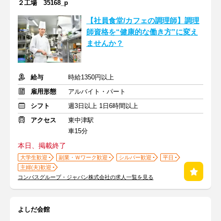
２工場 35168_p
【社員食堂/カフェの調理師】調理
師資格を“健康的な働き方”に変え
ませんか？
給与
時給1350円以上
雇用形態
アルバイト・パート
シフト
週3日以上 1日6時間以上
アクセス
東中津駅
車15分
本日、掲載終了
大学生歓迎
副業・Ｗワーク歓迎
シルバー歓迎
平日
主婦(夫)歓迎
コンパスグループ・ジャパン株式会社の求人一覧を見る
よしだ会館