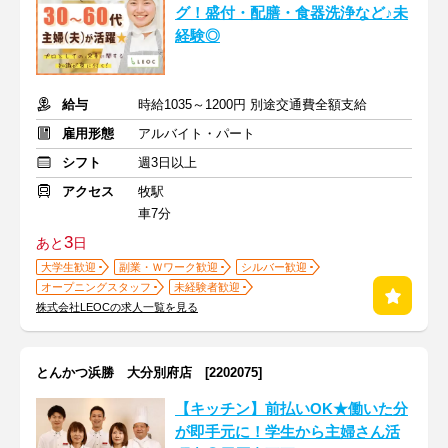
グ！盛付・配膳・食器洗浄など♪未
経験◎
給与
時給1035～1200円 別途交通費全額支給
雇用形態
アルバイト・パート
シフト
週3日以上
アクセス
牧駅
車7分
3
あと
日
大学生歓迎
副業・Ｗワーク歓迎
シルバー歓迎
オープニングスタッフ
未経験者歓迎
株式会社LEOCの求人一覧を見る
とんかつ浜勝 大分別府店 [2202075]
【キッチン】前払いOK★働いた分
が即手元に！学生から主婦さん活