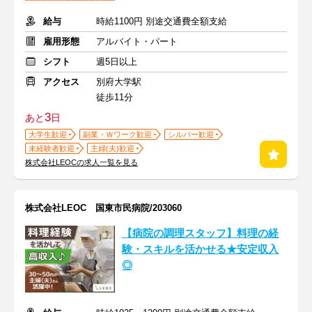
給与
時給1100円 別途交通費全額支給
雇用形態
アルバイト・パート
シフト
週5日以上
アクセス
別府大学駅
徒歩11分
3
あと
日
大学生歓迎
副業・Ｗワーク歓迎
シルバー歓迎
未経験者歓迎
主婦(夫)歓迎
株式会社LEOCの求人一覧を見る
株式会社LEOC 国東市民病院/203060
【病院の調理スタッフ】料理の経
験・スキルを活かせる★安定収入
◎