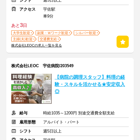
シフト
週5日以上
アクセス
宇佐駅
車9分
3
あと
日
大学生歓迎
副業・Ｗワーク歓迎
シルバー歓迎
主婦(夫)歓迎
交通費支給
株式会社LEOCの求人一覧を見る
株式会社LEOC 宇佐病院/203549
【病院の調理スタッフ】料理の経
験・スキルを活かせる★安定収入
◎
給与
時給1035～1200円 別途交通費全額支給
雇用形態
アルバイト・パート
シフト
週5日以上