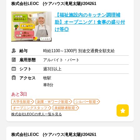
株式会社LEOC (ケアハウス滝尾太陽)/204261
【福祉施設内のキッチン調理補
助】オープニング！食事の盛り付
け等◎
給与
時給1100～1300円 別途交通費全額支給
雇用形態
アルバイト・パート
シフト
週3日以上
アクセス
牧駅
車8分
3
あと
日
大学生歓迎
副業・Ｗワーク歓迎
シルバー歓迎
オープニングスタッフ
未経験者歓迎
株式会社LEOCの求人一覧を見る
株式会社LEOC (ケアハウス滝尾太陽)/204261