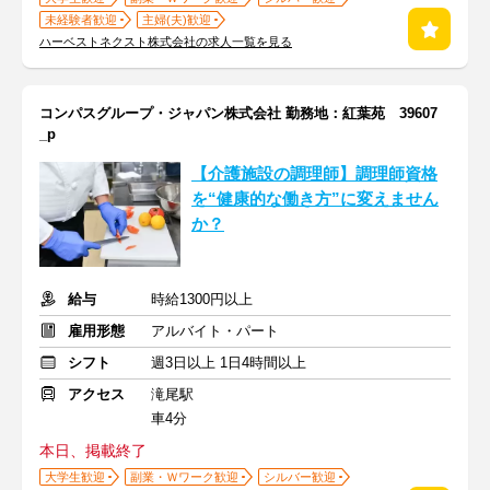
未経験者歓迎
主婦(夫)歓迎
ハーベストネクスト株式会社の求人一覧を見る
コンパスグループ・ジャパン株式会社 勤務地：紅葉苑 39607
_p
【介護施設の調理師】調理師資格
を“健康的な働き方”に変えません
か？
給与
時給1300円以上
雇用形態
アルバイト・パート
シフト
週3日以上 1日4時間以上
アクセス
滝尾駅
車4分
本日、掲載終了
大学生歓迎
副業・Ｗワーク歓迎
シルバー歓迎