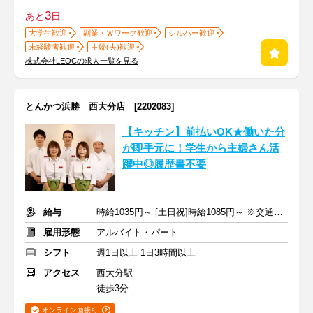
3
あと
日
大学生歓迎
副業・Ｗワーク歓迎
シルバー歓迎
未経験者歓迎
主婦(夫)歓迎
株式会社LEOCの求人一覧を見る
とんかつ浜勝 西大分店 [2202083]
【キッチン】前払いOK★働いた分
が即手元に！学生から主婦さん活
躍中◎履歴書不要
給与
時給1035円～ [土日祝]時給1085円～ ※交通費全額支給
雇用形態
アルバイト・パート
シフト
週1日以上 1日3時間以上
アクセス
西大分駅
徒歩3分
オンライン面接可