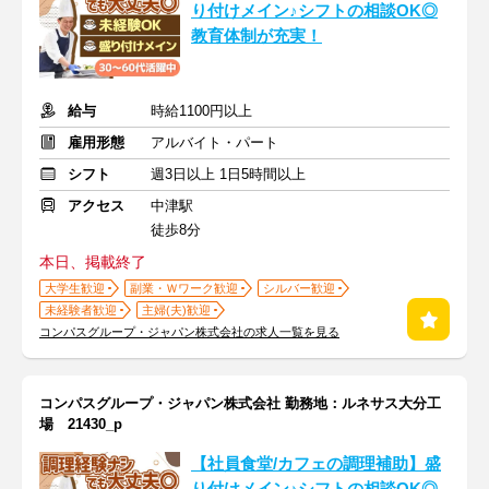
り付けメイン♪シフトの相談OK◎
教育体制が充実！
給与
時給1100円以上
雇用形態
アルバイト・パート
シフト
週3日以上 1日5時間以上
アクセス
中津駅
徒歩8分
本日、掲載終了
大学生歓迎
副業・Ｗワーク歓迎
シルバー歓迎
未経験者歓迎
主婦(夫)歓迎
コンパスグループ・ジャパン株式会社の求人一覧を見る
コンパスグループ・ジャパン株式会社 勤務地：ルネサス大分工
場 21430_p
【社員食堂/カフェの調理補助】盛