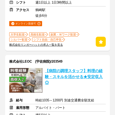
シフト
週1日以上 1日3時間以上
アクセス
鶴崎駅
徒歩6分
オンライン面接可
大学生歓迎
高校生歓迎
副業・Ｗワーク歓迎
シルバー歓迎
シフト自由・自己申告
株式会社リンガーハットの求人一覧を見る
株式会社LEOC (宇佐病院)/203549
【病院の調理スタッフ】料理の経
験・スキルを活かせる★安定収入
◎
給与
時給1035～1200円 別途交通費全額支給
雇用形態
アルバイト・パート