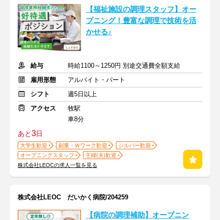
【福祉施設の調理スタッフ】オー
プニング！豊富な調理で技術を活
かせる♪
給与
時給1100～1250円 別途交通費全額支給
雇用形態
アルバイト・パート
シフト
週5日以上
アクセス
牧駅
車8分
3
あと
日
大学生歓迎
副業・Ｗワーク歓迎
シルバー歓迎
オープニングスタッフ
主婦(夫)歓迎
株式会社LEOCの求人一覧を見る
株式会社LEOC だいかく病院/204259
【病院の調理補助】オープニン