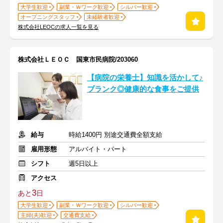
大学生歓迎
副業・Ｗワーク歓迎
シルバー歓迎
オープニングスタッフ
未経験者歓迎
株式会社LEOCの求人一覧を見る
株式会社ＬＥＯＣ 国東市民病院/203060
【病院の栄養士】知識を活かして♪
ブランク◎健康的な食事をご提供
給与
時給1400円 別途交通費全額支給
雇用形態
アルバイト・パート
シフト
週5日以上
アクセス
3
あと
日
大学生歓迎
副業・Ｗワーク歓迎
シルバー歓迎
主婦(夫)歓迎
交通費支給