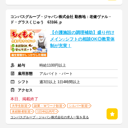
コンパスグループ・ジャパン株式会社 勤務地：老健ヴァル・
ド・グラスくじゅう 63166_p
【介護施設の調理補助】盛り付け
メイン♪シフトの相談OK◎教育体
制が充実！
給与
時給1100円以上
雇用形態
アルバイト・パート
シフト
週3日以上 1日4時間以上
アクセス
本日、掲載終了
大学生歓迎
副業・Ｗワーク歓迎
シルバー歓迎
未経験者歓迎
1日4h以内可
コンパスグループ・ジャパン株式会社の求人一覧を見る