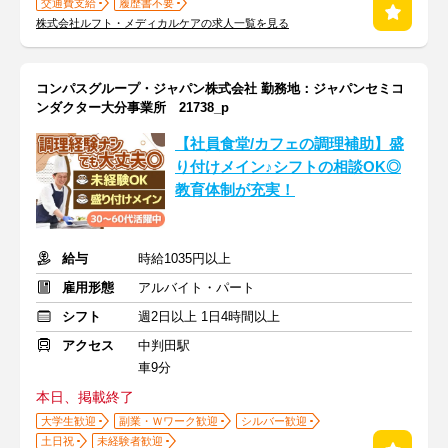
交通費支給
履歴書不要
株式会社ルフト・メディカルケアの求人一覧を見る
コンパスグループ・ジャパン株式会社 勤務地：ジャパンセミコ
ンダクター大分事業所 21738_p
【社員食堂/カフェの調理補助】盛
り付けメイン♪シフトの相談OK◎
教育体制が充実！
給与
時給1035円以上
雇用形態
アルバイト・パート
シフト
週2日以上 1日4時間以上
アクセス
中判田駅
車9分
本日、掲載終了
大学生歓迎
副業・Ｗワーク歓迎
シルバー歓迎
土日祝
未経験者歓迎