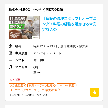
株式会社LEOC だいかく病院/204259
【病院の調理スタッフ】オープニ
ング！料理の経験を活かせる★安
定収入◎
給与
時給1200～1300円 別途交通費全額支給
雇用形態
アルバイト・パート
シフト
週5日以上
アクセス
牧駅
車7分
3
あと
日
大学生歓迎
副業・Ｗワーク歓迎
シルバー歓迎
オープニングスタッフ
主婦(夫)歓迎
株式会社LEOCの求人一覧を見る