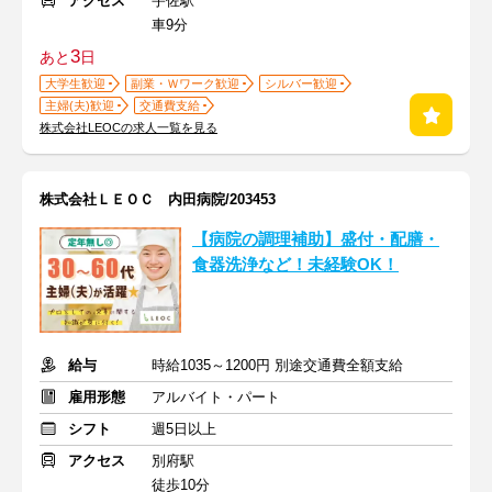
アクセス
宇佐駅
車9分
3
あと
日
大学生歓迎
副業・Ｗワーク歓迎
シルバー歓迎
主婦(夫)歓迎
交通費支給
株式会社LEOCの求人一覧を見る
株式会社ＬＥＯＣ 内田病院/203453
【病院の調理補助】盛付・配膳・
食器洗浄など！未経験OK！
給与
時給1035～1200円 別途交通費全額支給
雇用形態
アルバイト・パート
シフト
週5日以上
アクセス
別府駅
徒歩10分