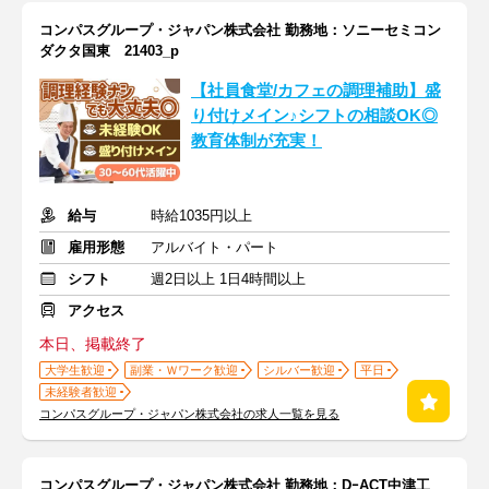
コンパスグループ・ジャパン株式会社 勤務地：ソニーセミコン
ダクタ国東 21403_p
【社員食堂/カフェの調理補助】盛
り付けメイン♪シフトの相談OK◎
教育体制が充実！
給与
時給1035円以上
雇用形態
アルバイト・パート
シフト
週2日以上 1日4時間以上
アクセス
本日、掲載終了
大学生歓迎
副業・Ｗワーク歓迎
シルバー歓迎
平日
未経験者歓迎
コンパスグループ・ジャパン株式会社の求人一覧を見る
コンパスグループ・ジャパン株式会社 勤務地：DｰACT中津工