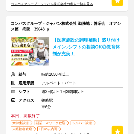
コンパスグループ・ジャパン株式会社の求人一覧を見る
コンパスグループ・ジャパン株式会社 勤務地：善昭会 オアシ
ス第一病院 39643_p
【医療施設の調理補助】盛り付け
メイン♪シフトの相談OK◎教育体
制が充実！
給与
時給1050円以上
雇用形態
アルバイト・パート
シフト
週3日以上 1日3時間以上
アクセス
鶴崎駅
車6分
本日、掲載終了
大学生歓迎
副業・Ｗワーク歓迎
シルバー歓迎
未経験者歓迎
1日4h以内可