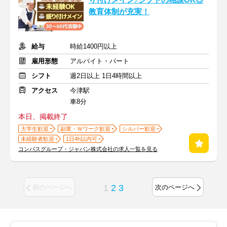
り付けメイン♪シフトの相談OK◎
教育体制が充実！
給与
時給1400円以上
雇用形態
アルバイト・パート
シフト
週2日以上 1日4時間以上
アクセス
今津駅
車8分
本日、掲載終了
大学生歓迎
副業・Ｗワーク歓迎
シルバー歓迎
未経験者歓迎
1日4h以内可
コンパスグループ・ジャパン株式会社の求人一覧を見る
1
2
3
前のページへ
次のページへ