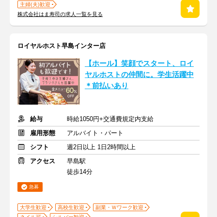
主婦(夫)歓迎
株式会社はま寿司の求人一覧を見る
ロイヤルホスト早島インター店
【ホール】笑顔でスタート、ロイ
ヤルホストの仲間に。学生活躍中
＊前払いあり
給与
時給1050円+交通費規定内支給
雇用形態
アルバイト・パート
シフト
週2日以上 1日2時間以上
アクセス
早島駅
徒歩14分
急募
大学生歓迎
高校生歓迎
副業・Ｗワーク歓迎