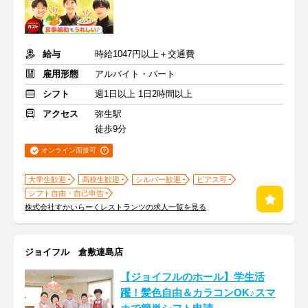
給与
時給1047円以上＋交通費
雇用形態
アルバイト・パート
シフト
週1日以上 1日2時間以上
アクセス
弥生駅
徒歩9分
オンライン面接可
大学生歓迎
高校生歓迎
シルバー歓迎
ピアス可
シフト自由・自己申告
株式会社すかいらーくレストランツの求人一覧を見る
ジョイフル 倉敷連島店
【ジョイフルのホール】学生活
躍！髪色自由＆カラコンOK♪スマ