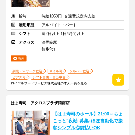
給与
時給1050円+交通費規定内支給
雇用形態
アルバイト・パート
シフト
週2日以上 1日4時間以上
アクセス
法界院駅
徒歩9分
急募
副業・Ｗワーク歓迎
ネイル可
シルバー歓迎
ピアス可
シフト自由・自己申告
ロイヤルフードサービス株式会社の求人一覧を見る
はま寿司 アクロスプラザ岡南店
【はま寿司のホール】21:00～ちょ
こっと"夜勤"募集♪ほぼ自動化で接
客シンプル◎前払いOK