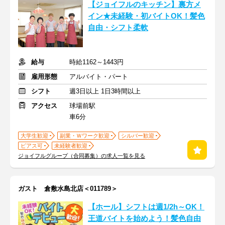
【ジョイフルのキッチン】裏方メ
イン★未経験・初バイトOK！髪色
自由・シフト柔軟
給与
時給1162～1443円
雇用形態
アルバイト・パート
シフト
週3日以上 1日3時間以上
アクセス
球場前駅
車6分
大学生歓迎
副業・Ｗワーク歓迎
シルバー歓迎
ピアス可
未経験者歓迎
ジョイフルグループ（合同募集）の求人一覧を見る
ガスト 倉敷水島北店＜011789＞
【ホール】シフトは週1/2h～OK！
王道バイトを始めよう！髪色自由