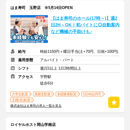
はま寿司 玉野店 ※5月14日OPEN
【はま寿司のホール(17時～)】週2
日2H～OK！初バイトに◎自動案内
など機械の手助けも♪
給与
時給1150円＋曜日手当(土+70円、日祝+100円)
雇用形態
アルバイト・パート
シフト
週2日以上 1日2時間以上
アクセス
宇野駅
徒歩6分
大学生歓迎
高校生歓迎
未経験者歓迎
1日4h以内可
主婦(夫)歓迎
株式会社はま寿司の求人一覧を見る
ロイヤルホスト岡山学南店