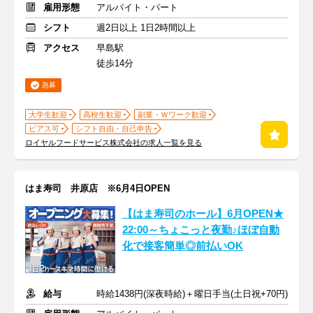
雇用形態
アルバイト・パート
シフト
週2日以上 1日2時間以上
アクセス
早島駅
徒歩14分
急募
大学生歓迎
高校生歓迎
副業・Ｗワーク歓迎
ピアス可
シフト自由・自己申告
ロイヤルフードサービス株式会社の求人一覧を見る
はま寿司 井原店 ※6月4日OPEN
【はま寿司のホール】6月OPEN★
22:00～ちょこっと夜勤♪ほぼ自動
化で接客簡単◎前払いOK
給与
時給1438円(深夜時給)＋曜日手当(土日祝+70円)