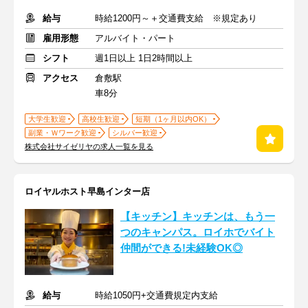
給与
時給1200円～＋交通費支給 ※規定あり
雇用形態
アルバイト・パート
シフト
週1日以上 1日2時間以上
アクセス
倉敷駅
車8分
大学生歓迎
高校生歓迎
短期（1ヶ月以内OK）
副業・Ｗワーク歓迎
シルバー歓迎
株式会社サイゼリヤの求人一覧を見る
ロイヤルホスト早島インター店
【キッチン】キッチンは、もう一
つのキャンパス。ロイホでバイト
仲間ができる!未経験OK◎
給与
時給1050円+交通費規定内支給