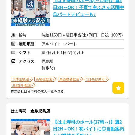
【はま寿司のホール(～17時)】週2
日2H～OK！子育て主ふさん活躍中
◎パートデビューも♪
給与
時給1150円＋曜日手当(土+70円、日祝+100円)
雇用形態
アルバイト・パート
シフト
週2日以上 1日2時間以上
アクセス
児島駅
徒歩3分
大学生歓迎
高校生歓迎
未経験者歓迎
1日4h以内可
主婦(夫)歓迎
株式会社はま寿司の求人一覧を見る
はま寿司 倉敷児島店
【はま寿司のホール(17時～)】週2
日2H～OK！初バイトに◎自動案内