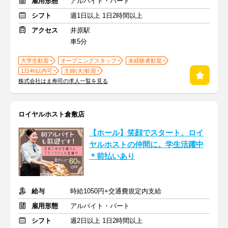
雇用形態
アルバイト・パート
シフト
週1日以上 1日2時間以上
アクセス
井原駅
車5分
大学生歓迎
オープニングスタッフ
未経験者歓迎
1日4h以内可
主婦(夫)歓迎
株式会社はま寿司の求人一覧を見る
ロイヤルホスト倉敷店
【ホール】笑顔でスタート、ロイ
ヤルホストの仲間に。学生活躍中
＊前払いあり
給与
時給1050円+交通費規定内支給
雇用形態
アルバイト・パート
シフト
週2日以上 1日2時間以上