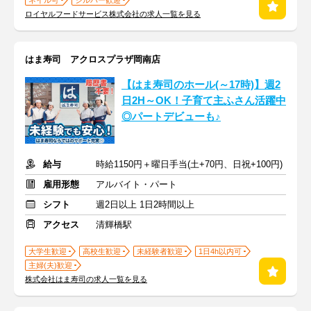
ネイル可
シルバー歓迎
ロイヤルフードサービス株式会社の求人一覧を見る
はま寿司 アクロスプラザ岡南店
【はま寿司のホール(～17時)】週2
日2H～OK！子育て主ふさん活躍中
◎パートデビューも♪
給与
時給1150円＋曜日手当(土+70円、日祝+100円)
雇用形態
アルバイト・パート
シフト
週2日以上 1日2時間以上
アクセス
清輝橋駅
大学生歓迎
高校生歓迎
未経験者歓迎
1日4h以内可
主婦(夫)歓迎
株式会社はま寿司の求人一覧を見る