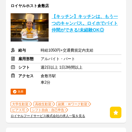
ロイヤルホスト倉敷店
【キッチン】キッチンは、もう一
つのキャンパス。ロイホでバイト
仲間ができる!未経験OK◎
給与
時給1050円+交通費規定内支給
雇用形態
アルバイト・パート
シフト
週2日以上 1日2時間以上
アクセス
倉敷市駅
車2分
急募
大学生歓迎
高校生歓迎
副業・Ｗワーク歓迎
ピアス可
シフト自由・自己申告
ロイヤルフードサービス株式会社の求人一覧を見る