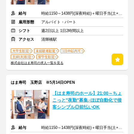
給与
時給1150～1438円(深夜時給)＋曜日手当(土+70円、日祝+100円)
雇用形態
アルバイト・パート
シフト
週2日以上 1日2時間以上
アクセス
清輝橋駅
大学生歓迎
未経験者歓迎
1日4h以内可
主婦(夫)歓迎
留学生歓迎
株式会社はま寿司の求人一覧を見る
はま寿司 玉野店 ※5月14日OPEN
【はま寿司のホール】21:00～ちょ
こっと"夜勤"募集♪ほぼ自動化で接
客シンプル◎前払いOK
給与
時給1150～1438円(深夜時給)＋曜日手当(土+70円、日祝+100円)