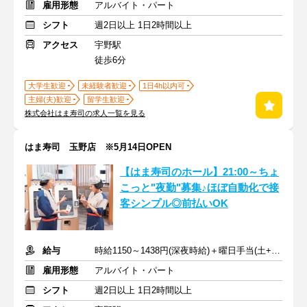
雇用形態
アルバイト・パート
シフト
週2日以上 1日2時間以上
アクセス
宇野駅
徒歩6分
大学生歓迎
未経験者歓迎
1日4h以内可
主婦(夫)歓迎
留学生歓迎
株式会社はま寿司の求人一覧を見る
はま寿司 玉野店 ※5月14日OPEN
【はま寿司のホール】21:00～ちょ
こっと"夜勤"募集♪ほぼ自動化で接
客シンプル◎前払いOK
給与
時給1150～1438円(深夜時給)＋曜日手当(土+70円、日祝+100円)
雇用形態
アルバイト・パート
シフト
週2日以上 1日2時間以上