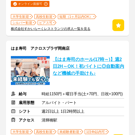
オンライン面接可
大学生歓迎
高校生歓迎
短期（1ヶ月以内OK）
シルバー歓迎
ピアス可
株式会社すかいらーくレストランツの求人一覧を見る
はま寿司 アクロスプラザ岡南店
【はま寿司のホール(17時～)】週2
日2H～OK！初バイトに◎自動案内
など機械の手助けも♪
給与
時給1150円＋曜日手当(土+70円、日祝+100円)
雇用形態
アルバイト・パート
シフト
週2日以上 1日2時間以上
アクセス
清輝橋駅
大学生歓迎
高校生歓迎
未経験者歓迎
1日4h以内可