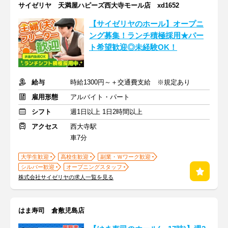
サイゼリヤ 天満屋ハピーズ西大寺モール店 xd1652
【サイゼリヤのホール】オープニ
ング募集！ランチ積極採用★パー
ト希望歓迎◎未経験OK！
給与
時給1300円～＋交通費支給 ※規定あり
雇用形態
アルバイト・パート
シフト
週1日以上 1日2時間以上
アクセス
西大寺駅
車7分
大学生歓迎
高校生歓迎
副業・Ｗワーク歓迎
シルバー歓迎
オープニングスタッフ
株式会社サイゼリヤの求人一覧を見る
はま寿司 倉敷児島店