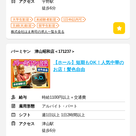
アクセス
宇野駅
徒歩6分
大学生歓迎
未経験者歓迎
1日4h以内可
主婦(夫)歓迎
留学生歓迎
株式会社はま寿司の求人一覧を見る
バーミヤン 津山昭和店＜171237＞
【ホール】短期もOK！人気中華の
お店！髪色自由
給与
時給1100円以上＋交通費
雇用形態
アルバイト・パート
シフト
週1日以上 1日2時間以上
アクセス
津山駅
徒歩6分