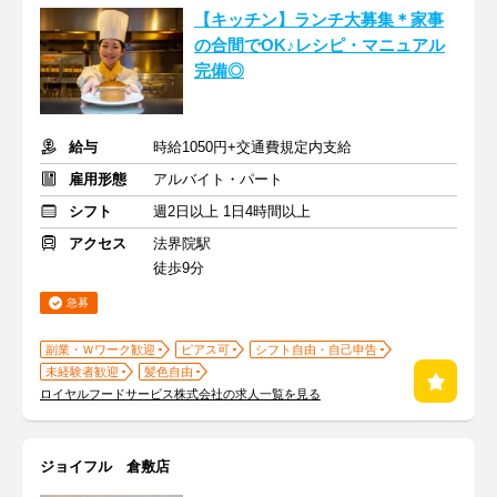
【キッチン】ランチ大募集＊家事
の合間でOK♪レシピ・マニュアル
完備◎
給与
時給1050円+交通費規定内支給
雇用形態
アルバイト・パート
シフト
週2日以上 1日4時間以上
アクセス
法界院駅
徒歩9分
急募
副業・Ｗワーク歓迎
ピアス可
シフト自由・自己申告
未経験者歓迎
髪色自由
ロイヤルフードサービス株式会社の求人一覧を見る
ジョイフル 倉敷店