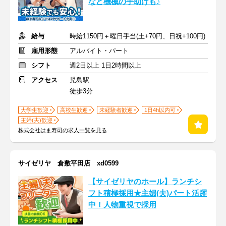
など機械の手助けも♪
給与
時給1150円＋曜日手当(土+70円、日祝+100円)
雇用形態
アルバイト・パート
シフト
週2日以上 1日2時間以上
アクセス
児島駅
徒歩3分
大学生歓迎
高校生歓迎
未経験者歓迎
1日4h以内可
主婦(夫)歓迎
株式会社はま寿司の求人一覧を見る
サイゼリヤ 倉敷平田店 xd0599
【サイゼリヤのホール】ランチシ
フト積極採用★主婦(夫)パート活躍
中！人物重視で採用