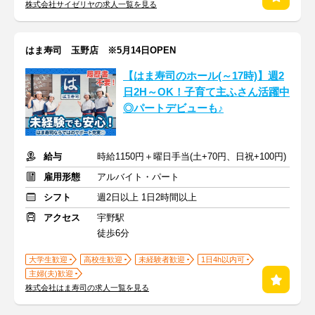
株式会社サイゼリヤの求人一覧を見る
はま寿司 玉野店 ※5月14日OPEN
【はま寿司のホール(～17時)】週2
日2H～OK！子育て主ふさん活躍中
◎パートデビューも♪
給与
時給1150円＋曜日手当(土+70円、日祝+100円)
雇用形態
アルバイト・パート
シフト
週2日以上 1日2時間以上
アクセス
宇野駅
徒歩6分
大学生歓迎
高校生歓迎
未経験者歓迎
1日4h以内可
主婦(夫)歓迎
株式会社はま寿司の求人一覧を見る