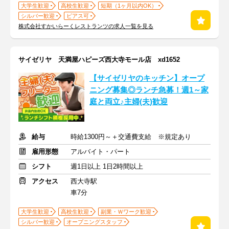
大学生歓迎
高校生歓迎
短期（1ヶ月以内OK）
シルバー歓迎
ピアス可
株式会社すかいらーくレストランツの求人一覧を見る
サイゼリヤ 天満屋ハピーズ西大寺モール店 xd1652
【サイゼリヤのキッチン】オープ
ニング募集◎ランチ急募！週1～家
庭と両立♪主婦(夫)歓迎
給与
時給1300円～＋交通費支給 ※規定あり
雇用形態
アルバイト・パート
シフト
週1日以上 1日2時間以上
アクセス
西大寺駅
車7分
大学生歓迎
高校生歓迎
副業・Ｗワーク歓迎
シルバー歓迎
オープニングスタッフ