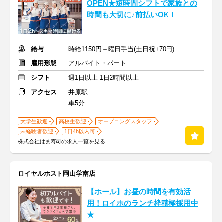
OPEN★短時間シフトで家族との
時間も大切に♪前払いOK！
給与
時給1150円＋曜日手当(土日祝+70円)
雇用形態
アルバイト・パート
シフト
週1日以上 1日2時間以上
アクセス
井原駅
車5分
大学生歓迎
高校生歓迎
オープニングスタッフ
未経験者歓迎
1日4h以内可
株式会社はま寿司の求人一覧を見る
ロイヤルホスト岡山学南店
【ホール】お昼の時間を有効活
用！ロイホのランチ枠積極採用中
★