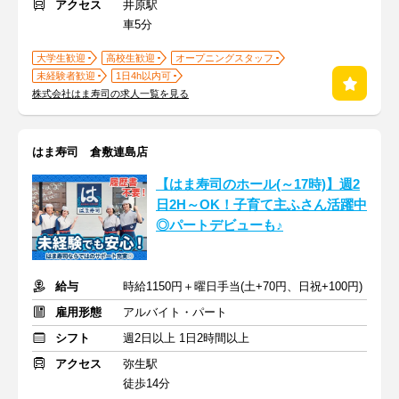
アクセス
井原駅
車5分
大学生歓迎
高校生歓迎
オープニングスタッフ
未経験者歓迎
1日4h以内可
株式会社はま寿司の求人一覧を見る
はま寿司 倉敷連島店
【はま寿司のホール(～17時)】週2
日2H～OK！子育て主ふさん活躍中
◎パートデビューも♪
給与
時給1150円＋曜日手当(土+70円、日祝+100円)
雇用形態
アルバイト・パート
シフト
週2日以上 1日2時間以上
アクセス
弥生駅
徒歩14分