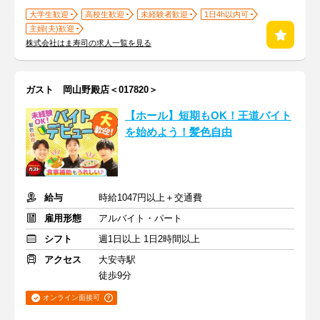
大学生歓迎
高校生歓迎
未経験者歓迎
1日4h以内可
主婦(夫)歓迎
株式会社はま寿司の求人一覧を見る
ガスト 岡山野殿店＜017820＞
【ホール】短期もOK！王道バイト
を始めよう！髪色自由
給与
時給1047円以上＋交通費
雇用形態
アルバイト・パート
シフト
週1日以上 1日2時間以上
アクセス
大安寺駅
徒歩9分
オンライン面接可