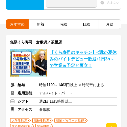
含まない
おすすめ
新着
時給
日給
月給
無添くら寿司 倉敷浜ノ茶屋店
【くら寿司のキッチン】<週2>夏休
みのバイトデビュー歓迎♪1日3h～
で学業＆予定と両立！
給与
時給1120～1463円以上 ※時間帯による
雇用形態
アルバイト・パート
シフト
週2日 1日3時間以上
アクセス
倉敷駅
大学生歓迎
高校生歓迎
副業・Ｗワーク歓迎
未経験者歓迎
髪色自由