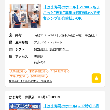
【はま寿司のホール】21:00～ちょ
こっと"夜勤"募集♪ほぼ自動化で接
客シンプル◎前払いOK
給与
時給1150～1438円(深夜時給)＋曜日手当(土+70円、日祝+100円)
雇用形態
アルバイト・パート
シフト
週2日以上 1日2時間以上
アクセス
児島駅
徒歩3分
大学生歓迎
未経験者歓迎
1日4h以内可
主婦(夫)歓迎
留学生歓迎
株式会社はま寿司の求人一覧を見る
はま寿司 井原店 ※6月4日OPEN
【はま寿司のホール(～17時)】6月