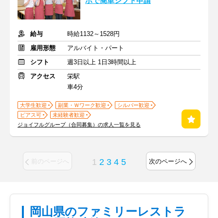
ホで簡単シフト申請
給与
時給1132～1528円
雇用形態
アルバイト・パート
シフト
週3日以上 1日3時間以上
アクセス
栄駅
車4分
大学生歓迎
副業・Ｗワーク歓迎
シルバー歓迎
ピアス可
未経験者歓迎
ジョイフルグループ（合同募集）の求人一覧を見る
1
2
3
4
5
前のページへ
次のページへ
岡山県のファミリーレストラ