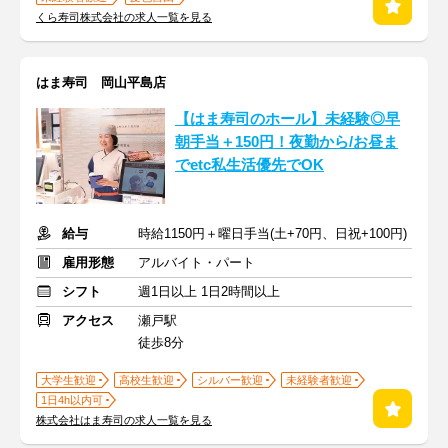
くら寿司株式会社の求人一覧を見る
はま寿司 岡山平島店
【はま寿司のホール】未経験◎早
朝手当＋150円！夜勤から/お昼ま
でetc私生活優先でOK
給与
時給1150円＋曜日手当(土+70円、日祝+100円)
雇用形態
アルバイト・パート
シフト
週1日以上 1日2時間以上
アクセス
瀬戸駅
徒歩8分
大学生歓迎
高校生歓迎
シルバー歓迎
未経験者歓迎
1日4h以内可
株式会社はま寿司の求人一覧を見る