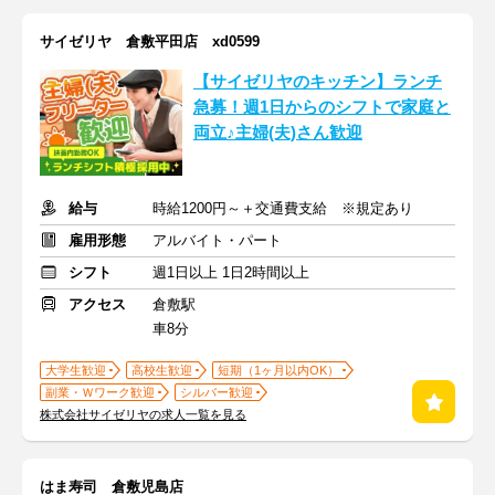
サイゼリヤ 倉敷平田店 xd0599
【サイゼリヤのキッチン】ランチ
急募！週1日からのシフトで家庭と
両立♪主婦(夫)さん歓迎
給与
時給1200円～＋交通費支給 ※規定あり
雇用形態
アルバイト・パート
シフト
週1日以上 1日2時間以上
アクセス
倉敷駅
車8分
大学生歓迎
高校生歓迎
短期（1ヶ月以内OK）
副業・Ｗワーク歓迎
シルバー歓迎
株式会社サイゼリヤの求人一覧を見る
はま寿司 倉敷児島店