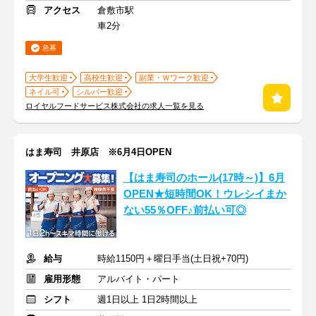
アクセス
倉敷市駅
車2分
急募
大学生歓迎
高校生歓迎
副業・Ｗワーク歓迎
ネイル可
シルバー歓迎
ロイヤルフードサービス株式会社の求人一覧を見る
はま寿司 井原店 ※6月4日OPEN
【はま寿司のホール(17時～)】6月
OPEN★短時間OK！ウレシイまか
ない55％OFF♪前払い可◎
給与
時給1150円＋曜日手当(土日祝+70円)
雇用形態
アルバイト・パート
シフト
週1日以上 1日2時間以上