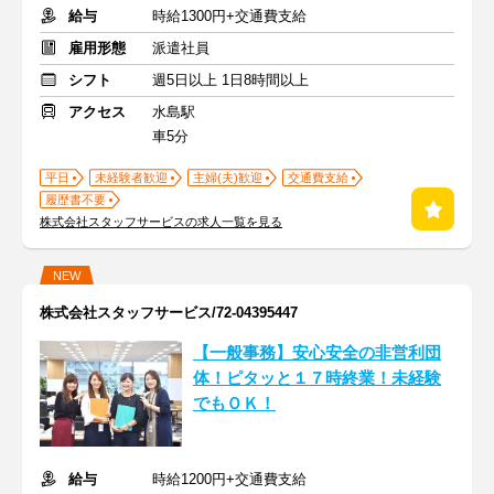
給与
時給1300円+交通費支給
雇用形態
派遣社員
シフト
週5日以上 1日8時間以上
アクセス
水島駅
車5分
平日
未経験者歓迎
主婦(夫)歓迎
交通費支給
履歴書不要
株式会社スタッフサービスの求人一覧を見る
NEW
株式会社スタッフサービス/72-04395447
【一般事務】安心安全の非営利団
体！ピタッと１７時終業！未経験
でもＯＫ！
給与
時給1200円+交通費支給