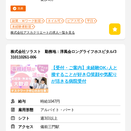
急募
副業・Ｗワーク歓迎
ネイル可
ピアス可
平日
未経験者歓迎
株式会社アスカクリエートの求人一覧を見る
株式会社ソラスト 勤務地：淳風会ロングライフホスピタル/3
310110261-006
【受付・ご案内】未経験OK♪人と
接することが好き◎笑顔や気配り
が活きる病院受付
給与
時給1047円
雇用形態
アルバイト・パート
シフト
週3日以上
アクセス
備前三門駅