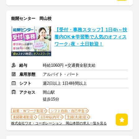
能開センター 岡山校
【受付・事務スタッフ】1日4h～扶
養内OK★学習塾で人気のオフィス
ワーク♪夜・土日歓迎！
給与
時給1060円 +交通費全額支給
雇用形態
アルバイト・パート
シフト
週2日以上 1日4時間以上
アクセス
岡山駅
徒歩15分
副業・Ｗワーク歓迎
シフト自由・自己申告
未経験者歓迎
1日4h以内可
主婦(夫)歓迎
株式会社ワオ・コーポレーション 岡山本部の求人一覧を見る