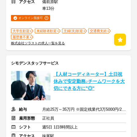
アクセス
備前原駅
車13分
オンライン面接可
大学生歓迎
未経験者歓迎
主婦(夫)歓迎
交通費支給
履歴書不要
株式会社ソラストの求人一覧を見る
シモデンスタッフサービス
【人材コーディネーター】土日祝
休みで安定勤務♪チームワークを大
切にできる方に"◎"
給与
月給25万～35万円 ※固定残業代3万5000円/20時間相当分含む
雇用形態
正社員
シフト
週5日 1日8時間以上
アクセス
妹尾駅