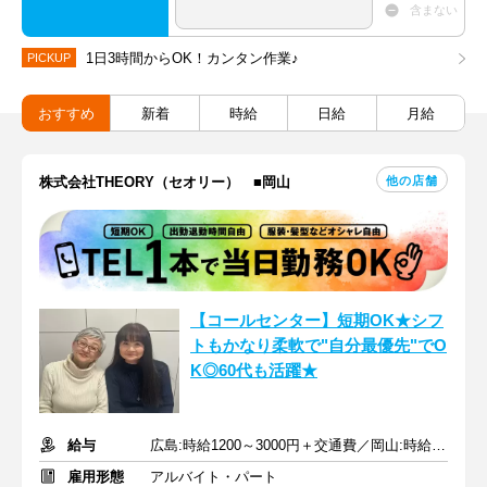
含まない
1日3時間からOK！カンタン作業♪
PICKUP
おすすめ
新着
時給
日給
月給
他の店舗
株式会社THEORY（セオリー） ■岡山
【コールセンター】短期OK★シフ
トもかなり柔軟で"自分最優先"でO
K◎60代も活躍★
給与
広島:時給1200～3000円＋交通費／岡山:時給1200～3000円＋交通費
雇用形態
アルバイト・パート