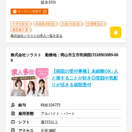
徒歩10分
オンライン面接可
大学生歓迎
未経験者歓迎
主婦(夫)歓迎
交通費支給
履歴書不要
株式会社ソラストの求人一覧を見る
株式会社ソラスト 勤務地：岡山市立市民病院/3318903089-00
9
【病院の受付事務】未経験OK♪人
と接することが好き◎笑顔や気配
りが活きる病院受付
給与
時給1047円
雇用形態
アルバイト・パート
シフト
週2日以上
アクセス
北長瀬駅