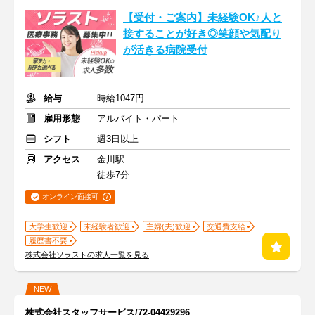
【受付・ご案内】未経験OK♪人と
接することが好き◎笑顔や気配り
が活きる病院受付
給与
時給1047円
雇用形態
アルバイト・パート
シフト
週3日以上
アクセス
金川駅
徒歩7分
オンライン面接可
大学生歓迎
未経験者歓迎
主婦(夫)歓迎
交通費支給
履歴書不要
株式会社ソラストの求人一覧を見る
NEW
株式会社スタッフサービス/72-04429296