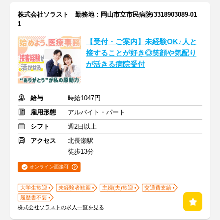
株式会社ソラスト 勤務地：岡山市立市民病院/3318903089-01
1
【受付・ご案内】未経験OK♪人と
接することが好き◎笑顔や気配り
が活きる病院受付
給与
時給1047円
雇用形態
アルバイト・パート
シフト
週2日以上
アクセス
北長瀬駅
徒歩13分
オンライン面接可
大学生歓迎
未経験者歓迎
主婦(夫)歓迎
交通費支給
履歴書不要
株式会社ソラストの求人一覧を見る