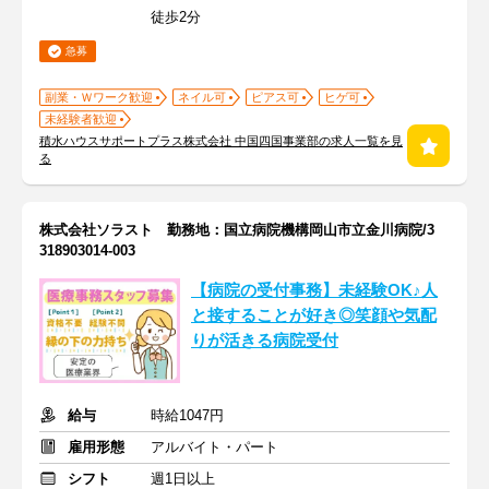
徒歩2分
急募
副業・Ｗワーク歓迎
ネイル可
ピアス可
ヒゲ可
未経験者歓迎
積水ハウスサポートプラス株式会社 中国四国事業部の求人一覧を見
る
株式会社ソラスト 勤務地：国立病院機構岡山市立金川病院/3
318903014-003
【病院の受付事務】未経験OK♪人
と接することが好き◎笑顔や気配
りが活きる病院受付
給与
時給1047円
雇用形態
アルバイト・パート
シフト
週1日以上