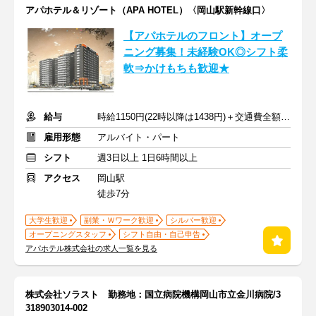
アパホテル＆リゾート（APA HOTEL）〈岡山駅新幹線口〉
【アパホテルのフロント】オープ
ニング募集！未経験OK◎シフト柔
軟⇒かけもちも歓迎★
給与
時給1150円(22時以降は1438円)＋交通費全額支給
雇用形態
アルバイト・パート
シフト
週3日以上 1日6時間以上
アクセス
岡山駅
徒歩7分
大学生歓迎
副業・Ｗワーク歓迎
シルバー歓迎
オープニングスタッフ
シフト自由・自己申告
アパホテル株式会社の求人一覧を見る
株式会社ソラスト 勤務地：国立病院機構岡山市立金川病院/3
318903014-002