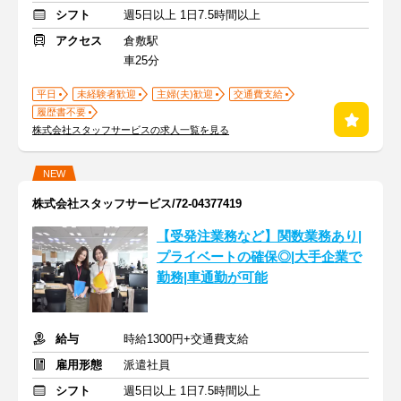
シフト
週5日以上 1日7.5時間以上
アクセス
倉敷駅
車25分
平日
未経験者歓迎
主婦(夫)歓迎
交通費支給
履歴書不要
株式会社スタッフサービスの求人一覧を見る
NEW
株式会社スタッフサービス/72-04377419
【受発注業務など】関数業務あり|
プライベートの確保◎|大手企業で
勤務|車通勤が可能
給与
時給1300円+交通費支給
雇用形態
派遣社員
シフト
週5日以上 1日7.5時間以上