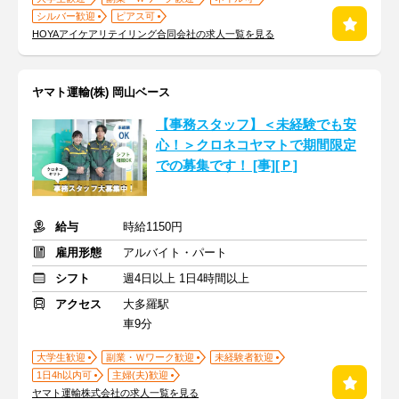
シルバー歓迎
ピアス可
HOYAアイケアリテイリング合同会社の求人一覧を見る
ヤマト運輸(株) 岡山ベース
【事務スタッフ】＜未経験でも安
心！＞クロネコヤマトで期間限定
での募集です！ [事][Ｐ]
給与
時給1150円
雇用形態
アルバイト・パート
シフト
週4日以上 1日4時間以上
アクセス
大多羅駅
車9分
大学生歓迎
副業・Ｗワーク歓迎
未経験者歓迎
1日4h以内可
主婦(夫)歓迎
ヤマト運輸株式会社の求人一覧を見る