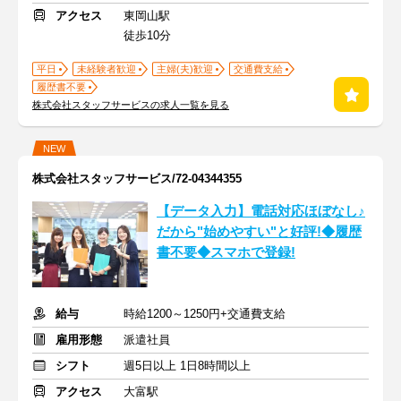
アクセス
東岡山駅
徒歩10分
平日
未経験者歓迎
主婦(夫)歓迎
交通費支給
履歴書不要
株式会社スタッフサービスの求人一覧を見る
NEW
株式会社スタッフサービス/72-04344355
【データ入力】電話対応ほぼなし♪
だから"始めやすい"と好評!◆履歴
書不要◆スマホで登録!
給与
時給1200～1250円+交通費支給
雇用形態
派遣社員
シフト
週5日以上 1日8時間以上
アクセス
大富駅