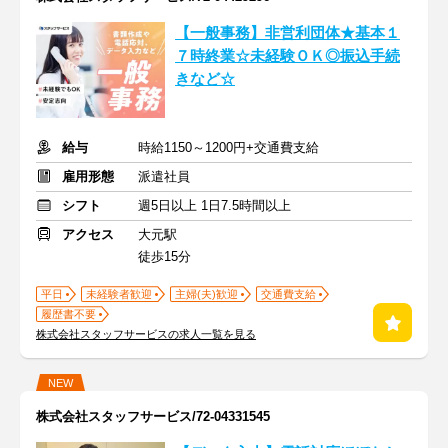
【一般事務】非営利団体★基本１
７時終業☆未経験ＯＫ◎振込手続
きなど☆
給与
時給1150～1200円+交通費支給
雇用形態
派遣社員
シフト
週5日以上 1日7.5時間以上
アクセス
大元駅
徒歩15分
平日
未経験者歓迎
主婦(夫)歓迎
交通費支給
履歴書不要
株式会社スタッフサービスの求人一覧を見る
NEW
株式会社スタッフサービス/72-04331545