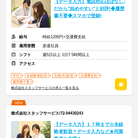
【データ入力】電話対応ほぼなし♪
だから"始めやすい"と好評!◆履歴
書不要◆スマホで登録!
給与
時給1200円+交通費支給
雇用形態
派遣社員
シフト
週5日以上 1日7.5時間以上
アクセス
平日
未経験者歓迎
主婦(夫)歓迎
交通費支給
履歴書不要
株式会社スタッフサービスの求人一覧を見る
NEW
株式会社スタッフサービス/72-04430243
【データ入力】１７時まで☆未経
験者歓迎＊データ入力など★同業