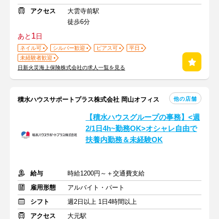
アクセス
大雲寺前駅
徒歩6分
1
あと
日
ネイル可
シルバー歓迎
ピアス可
平日
未経験者歓迎
日新火災海上保険株式会社の求人一覧を見る
他の店舗
積水ハウスサポートプラス株式会社 岡山オフィス
【積水ハウスグループの事務】<週
2/1日4h~勤務OK>オシャレ自由で
扶養内勤務＆未経験OK
給与
時給1200円～＋交通費支給
雇用形態
アルバイト・パート
シフト
週2日以上 1日4時間以上
アクセス
大元駅