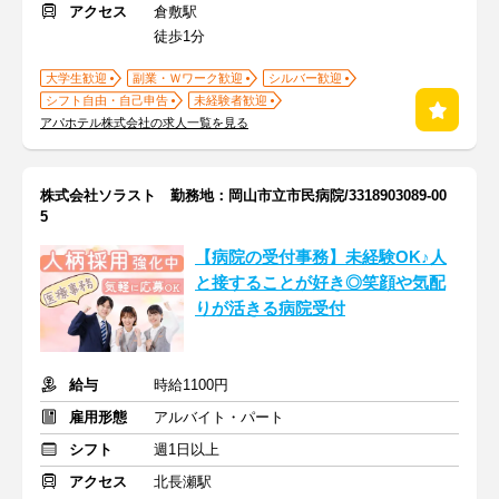
アクセス
倉敷駅
徒歩1分
大学生歓迎
副業・Ｗワーク歓迎
シルバー歓迎
シフト自由・自己申告
未経験者歓迎
アパホテル株式会社の求人一覧を見る
株式会社ソラスト 勤務地：岡山市立市民病院/3318903089-00
5
【病院の受付事務】未経験OK♪人
と接することが好き◎笑顔や気配
りが活きる病院受付
給与
時給1100円
雇用形態
アルバイト・パート
シフト
週1日以上
アクセス
北長瀬駅