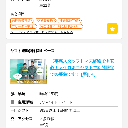
車11分
4
あと
日
未経験者歓迎
交通費支給
社会保険完備
フリーター歓迎
完全週休2日制 (土日祝休み)
シモデンスタッフサービスの求人一覧を見る
ヤマト運輸(株) 岡山ベース
【事務スタッフ】＜未経験でも安
心！＞クロネコヤマトで期間限定
での募集です！ [事][Ｐ]
給与
時給1150円
雇用形態
アルバイト・パート
シフト
週3日以上 1日4時間以上
アクセス
大多羅駅
車9分