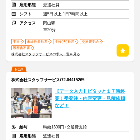
雇用形態
派遣社員
シフト
週5日以上 1日7時間以上
アクセス
岡山駅
車20分
平日
未経験者歓迎
主婦(夫)歓迎
交通費支給
履歴書不要
株式会社スタッフサービスの求人一覧を見る
NEW
株式会社スタッフサービス/72-04415265
【データ入力】ピタッと１７時終
業！受発注・内容変更・見積依頼
など！
給与
時給1300円+交通費支給
雇用形態
派遣社員