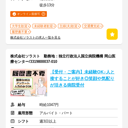
徒歩13分
オンライン面接可
大学生歓迎
未経験者歓迎
主婦(夫)歓迎
交通費支給
履歴書不要
株式会社ソラストの求人一覧を見る
株式会社ソラスト 勤務地：独立行政法人国立病院機構 岡山医
療センター/3319800037-010
【受付・ご案内】未経験OK♪人と
接することが好き◎笑顔や気配り
が活きる病院受付
給与
時給1047円
雇用形態
アルバイト・パート
シフト
週3日以上