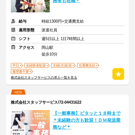
務者も在籍＊
給与
時給1300円+交通費支給
雇用形態
派遣社員
シフト
週5日以上 1日7時間以上
アクセス
岡山駅
徒歩10分
平日
未経験者歓迎
主婦(夫)歓迎
交通費支給
履歴書不要
株式会社スタッフサービスの求人一覧を見る
NEW
株式会社スタッフサービス/72-04431622
【一般事務】ピタッと１８時まで
＊未経験の方も歓迎！ＤＭ発送業
務など＊