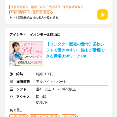
大学生歓迎
副業・Ｗワーク歓迎
未経験者歓迎
1日4h以内可
主婦(夫)歓迎
ヤマト運輸株式会社の求人一覧を見る
アイシティ イオンモール岡山店
【コンタクト販売の受付】柔軟シ
フトで働きやすい！誰もが活躍で
きる職場★WワークOK
給与
時給1150円
雇用形態
アルバイト・パート
シフト
週4日以上 1日7.5時間以上
アクセス
岡山駅
徒歩7分
6
あと
日
大学生歓迎
副業・Ｗワーク歓迎
ネイル可