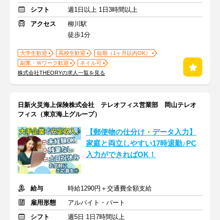
シフト
週1日以上 1日3時間以上
アクセス
柳川駅
徒歩1分
大学生歓迎
高校生歓迎
短期（1ヶ月以内OK）
副業・Ｗワーク歓迎
ネイル可
株式会社THEORYの求人一覧を見る
日新火災海上保険株式会社 テレオフィス営業部 岡山テレオ
フィス（東京海上グループ）
【郵便物の仕分け・データ入力】
家庭と両立しやすい17時退勤♪PC
入力ができればOK！
給与
時給1290円＋交通費全額支給
雇用形態
アルバイト・パート
シフト
週5日 1日7時間以上