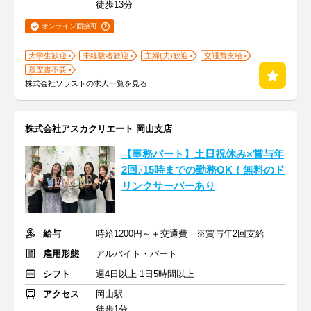
徒歩13分
オンライン面接可
大学生歓迎
未経験者歓迎
主婦(夫)歓迎
交通費支給
履歴書不要
株式会社ソラストの求人一覧を見る
株式会社アスカクリエート 岡山支店
【事務パート】土日祝休み×賞与年
2回♪15時までの勤務OK！無料のド
リンクサーバーあり
給与
時給1200円～＋交通費 ※賞与年2回支給
雇用形態
アルバイト・パート
シフト
週4日以上 1日5時間以上
アクセス
岡山駅
徒歩1分