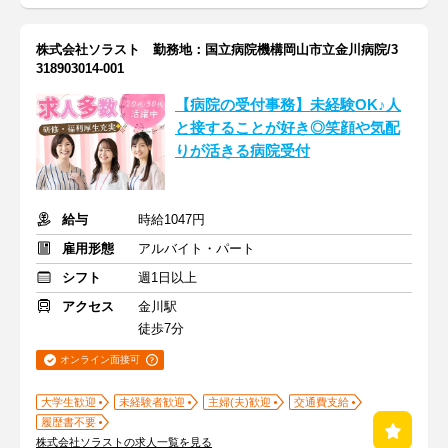
株式会社ソラスト 勤務地：国立病院機構岡山市立金川病院/3
318903014-001
【病院の受付事務】未経験OK♪人
と接することが好き◎笑顔や気配
りが活きる病院受付
給与
時給1047円
雇用形態
アルバイト・パート
シフト
週1日以上
アクセス
金川駅
徒歩7分
オンライン面接可
大学生歓迎
未経験者歓迎
主婦(夫)歓迎
交通費支給
履歴書不要
株式会社ソラストの求人一覧を見る