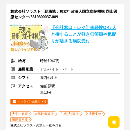
株式会社ソラスト 勤務地：独立行政法人国立病院機構 岡山医
療センター/3319800037-009
【会計窓口・レジ】未経験OK♪人
と接することが好き◎笑顔や気配
りが活きる病院受付
給与
時給1047円
雇用形態
アルバイト・パート
シフト
週2日以上
アクセス
備前原駅
車13分
オンライン面接可
大学生歓迎
未経験者歓迎
主婦(夫)歓迎
交通費支給
履歴書不要
株式会社ソラストの求人一覧を見る