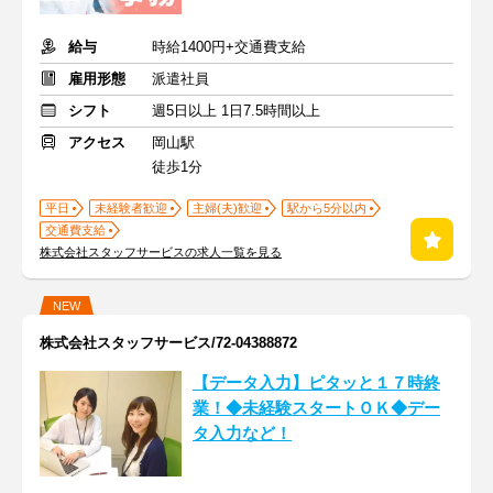
給与
時給1400円+交通費支給
雇用形態
派遣社員
シフト
週5日以上 1日7.5時間以上
アクセス
岡山駅
徒歩1分
平日
未経験者歓迎
主婦(夫)歓迎
駅から5分以内
交通費支給
株式会社スタッフサービスの求人一覧を見る
NEW
株式会社スタッフサービス/72-04388872
【データ入力】ピタッと１７時終
業！◆未経験スタートＯＫ◆デー
タ入力など！