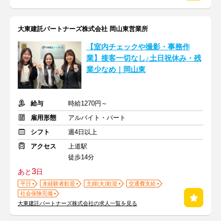
大東建託パートナーズ株式会社 岡山東営業所
【室内チェックや撮影・事務作
業】接客一切なし♪土日祝休み・残
業少なめ｜岡山東
給与
時給1270円～
雇用形態
アルバイト・パート
シフト
週4日以上
アクセス
上道駅
徒歩14分
3
あと
日
平日
未経験者歓迎
主婦(夫)歓迎
交通費支給
社会保険完備
大東建託パートナーズ株式会社の求人一覧を見る