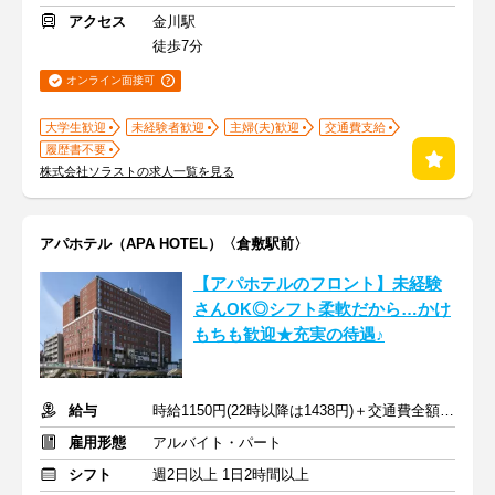
アクセス
金川駅
徒歩7分
オンライン面接可
大学生歓迎
未経験者歓迎
主婦(夫)歓迎
交通費支給
履歴書不要
株式会社ソラストの求人一覧を見る
アパホテル（APA HOTEL）〈倉敷駅前〉
【アパホテルのフロント】未経験
さんOK◎シフト柔軟だから…かけ
もちも歓迎★充実の待遇♪
給与
時給1150円(22時以降は1438円)＋交通費全額支給
雇用形態
アルバイト・パート
シフト
週2日以上 1日2時間以上