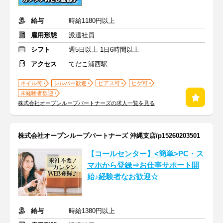
給与
時給1180円以上
雇用形態
派遣社員
シフト
週5日以上 1日6時間以上
アクセス
てだこ浦西駅
ネイル可
シルバー歓迎
ピアス可
ヒゲ可
未経験者歓迎
株式会社オープンループパートナーズの求人一覧を見る
株式会社オープンループパートナーズ 沖縄支店/p15260203501
【コールセンター】<簡単>PC・ス
マホから登録⇒お仕事サポート開
始♪経験者なお歓迎☆
給与
時給1380円以上