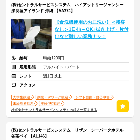
(株)セントラルサービスシステム ハイアットリージェンシー
瀬良垣アイランド 沖縄 【AA374】
【食洗機使用のお皿洗い】＜接客
なし＞1日4h～OK♪拭き上げ・片付
けなど難しい業務ナシ！
給与
時給1200円
雇用形態
アルバイト・パート
シフト
週1日以上
アクセス
大学生歓迎
副業・Ｗワーク歓迎
シフト自由・自己申告
未経験者歓迎
主婦(夫)歓迎
株式会社セントラルサービスシステムの求人一覧を見る
(株)セントラルサービスシステム リザン シーパークホテル
谷茶ベイ 【AL146】