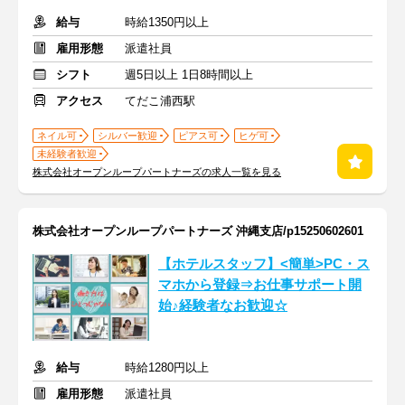
給与
時給1350円以上
雇用形態
派遣社員
シフト
週5日以上 1日8時間以上
アクセス
てだこ浦西駅
ネイル可
シルバー歓迎
ピアス可
ヒゲ可
未経験者歓迎
株式会社オープンループパートナーズの求人一覧を見る
株式会社オープンループパートナーズ 沖縄支店/p15250602601
【ホテルスタッフ】<簡単>PC・ス
マホから登録⇒お仕事サポート開
始♪経験者なお歓迎☆
給与
時給1280円以上
雇用形態
派遣社員