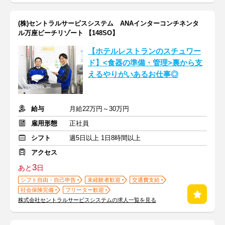
(株)セントラルサービスシステム ANAインターコンチネンタ
ル万座ビーチリゾート 【148SO】
【ホテルレストランのスチュワー
ド】<食器の準備・管理>裏から支
えるやりがいあるお仕事◎
給与
月給22万円～30万円
雇用形態
正社員
シフト
週5日以上 1日8時間以上
アクセス
3
あと
日
シフト自由・自己申告
未経験者歓迎
交通費支給
社会保険完備
フリーター歓迎
株式会社セントラルサービスシステムの求人一覧を見る