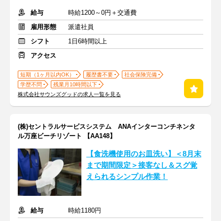
給与
時給1200～0円＋交通費
雇用形態
派遣社員
シフト
1日6時間以上
アクセス
短期（1ヶ月以内OK）
履歴書不要
社会保険完備
学歴不問
残業月10時間以下
株式会社サウンズグッドの求人一覧を見る
(株)セントラルサービスシステム ANAインターコンチネンタ
ル万座ビーチリゾート 【AA148】
【食洗機使用のお皿洗い】＜8月末
まで期間限定＞接客なし＆スグ覚
えられるシンプル作業！
給与
時給1180円