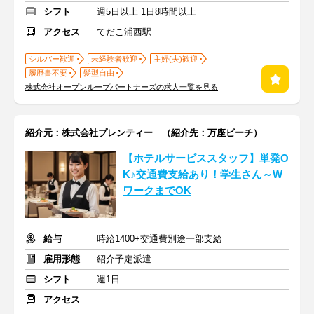
シフト
週5日以上 1日8時間以上
アクセス
てだこ浦西駅
シルバー歓迎
未経験者歓迎
主婦(夫)歓迎
履歴書不要
髪型自由
株式会社オープンループパートナーズの求人一覧を見る
紹介元：株式会社プレンティー （紹介先：万座ビーチ）
【ホテルサービススタッフ】単発O
K♪交通費支給あり！学生さん～W
ワークまでOK
給与
時給1400+交通費別途一部支給
雇用形態
紹介予定派遣
シフト
週1日
アクセス