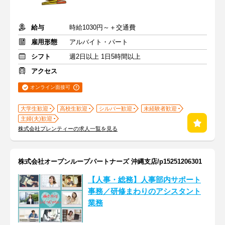
給与
時給1030円～＋交通費
雇用形態
アルバイト・パート
シフト
週2日以上 1日5時間以上
アクセス
オンライン面接可
大学生歓迎
高校生歓迎
シルバー歓迎
未経験者歓迎
主婦(夫)歓迎
株式会社プレンティーの求人一覧を見る
株式会社オープンループパートナーズ 沖縄支店/p15251206301
【人事・総務】人事部内サポート
事務／研修まわりのアシスタント
業務