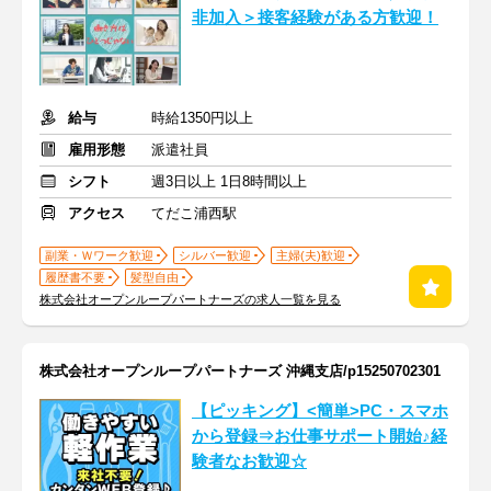
非加入＞接客経験がある方歓迎！
給与
時給1350円以上
雇用形態
派遣社員
シフト
週3日以上 1日8時間以上
アクセス
てだこ浦西駅
副業・Ｗワーク歓迎
シルバー歓迎
主婦(夫)歓迎
履歴書不要
髪型自由
株式会社オープンループパートナーズの求人一覧を見る
株式会社オープンループパートナーズ 沖縄支店/p15250702301
【ピッキング】<簡単>PC・スマホ
から登録⇒お仕事サポート開始♪経
験者なお歓迎☆