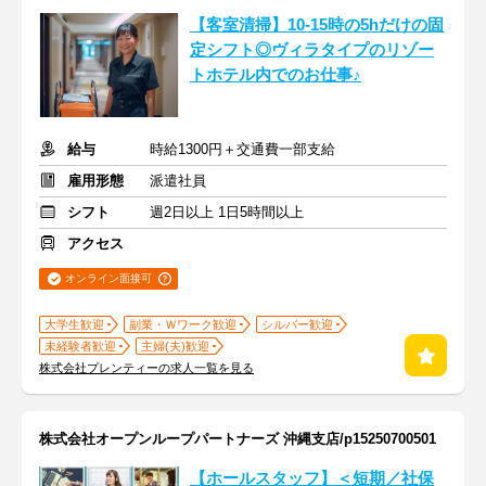
【客室清掃】10-15時の5hだけの固
定シフト◎ヴィラタイプのリゾー
トホテル内でのお仕事♪
給与
時給1300円＋交通費一部支給
雇用形態
派遣社員
シフト
週2日以上 1日5時間以上
アクセス
オンライン面接可
大学生歓迎
副業・Ｗワーク歓迎
シルバー歓迎
未経験者歓迎
主婦(夫)歓迎
株式会社プレンティーの求人一覧を見る
株式会社オープンループパートナーズ 沖縄支店/p15250700501
【ホールスタッフ】＜短期／社保