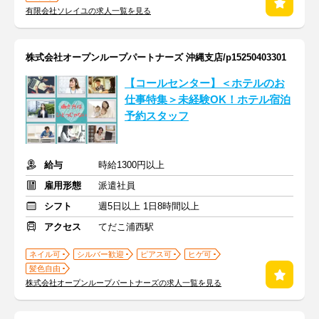
有限会社ソレイユの求人一覧を見る
株式会社オープンループパートナーズ 沖縄支店/p15250403301
【コールセンター】＜ホテルのお
仕事特集＞未経験OK！ホテル宿泊
予約スタッフ
給与
時給1300円以上
雇用形態
派遣社員
シフト
週5日以上 1日8時間以上
アクセス
てだこ浦西駅
ネイル可
シルバー歓迎
ピアス可
ヒゲ可
髪色自由
株式会社オープンループパートナーズの求人一覧を見る