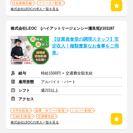
社会保険完備
フリーター歓迎
株式会社LEOCの求人一覧を見る
株式会社LEOC (ハイアットリージェンシー瀬良垣)/101187
【従業員食堂の調理スタッフ】安
定収入！種類豊富なお食事をご用
意♪
給与
時給1500円 + 交通費全額支給
雇用形態
アルバイト・パート
シフト
週2日以上
アクセス
大学生歓迎
副業・Ｗワーク歓迎
シルバー歓迎
主婦(夫)歓迎
交通費支給
株式会社LEOCの求人一覧を見る