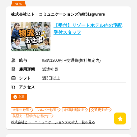
NEW
株式会社ヒト・コミュニケーションズ/s0f31sgwrnrs
【受付】リゾートホテル内の宅配
受付スタッフ
給与
時給1200円 +交通費(弊社規定内)
雇用形態
派遣社員
シフト
週3日以上
アクセス
急募
大学生歓迎
シルバー歓迎
未経験者歓迎
交通費支給
英語力・語学力を活かす
株式会社ヒト・コミュニケーションズの求人一覧を見る