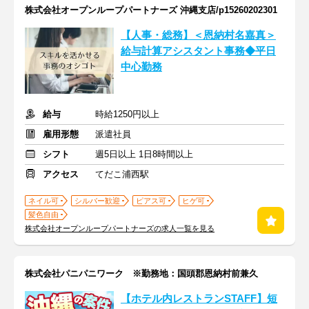
株式会社オープンループパートナーズ 沖縄支店/p15260202301
【人事・総務】＜恩納村名嘉真＞
給与計算アシスタント事務◆平日
中心勤務
給与
時給1250円以上
雇用形態
派遣社員
シフト
週5日以上 1日8時間以上
アクセス
てだこ浦西駅
ネイル可
シルバー歓迎
ピアス可
ヒゲ可
髪色自由
株式会社オープンループパートナーズの求人一覧を見る
株式会社パニパニワーク ※勤務地：国頭郡恩納村前兼久
【ホテル内レストランSTAFF】短