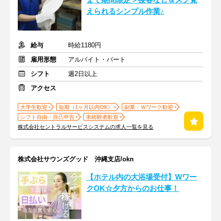
まで期間限定＞接客なし＆スグ覚
えられるシンプル作業♪
給与
時給1180円
雇用形態
アルバイト・パート
シフト
週2日以上
アクセス
大学生歓迎
短期（1ヶ月以内OK）
副業・Ｗワーク歓迎
シフト自由・自己申告
未経験者歓迎
株式会社セントラルサービスシステムの求人一覧を見る
株式会社サウンズグッド 沖縄支店/okn
【ホテル内の大浴場受付】Wワー
クOK☆夕方からのお仕事！