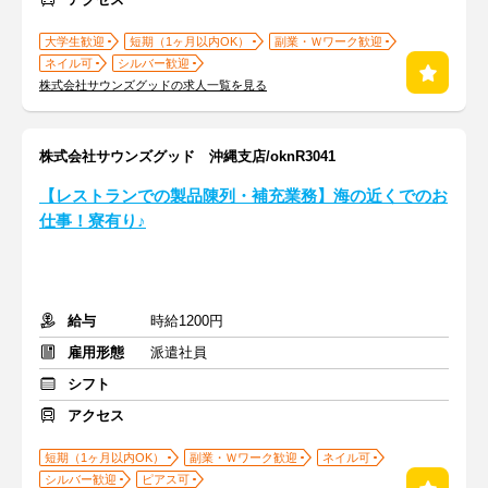
大学生歓迎
短期（1ヶ月以内OK）
副業・Ｗワーク歓迎
ネイル可
シルバー歓迎
株式会社サウンズグッドの求人一覧を見る
株式会社サウンズグッド 沖縄支店/oknR3041
【レストランでの製品陳列・補充業務】海の近くでのお
仕事！寮有り♪
給与
時給1200円
雇用形態
派遣社員
シフト
アクセス
短期（1ヶ月以内OK）
副業・Ｗワーク歓迎
ネイル可
シルバー歓迎
ピアス可