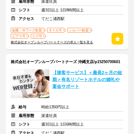
雇用形態
派遣社員
シフト
週3日以上 1日8時間以上
アクセス
てだこ浦西駅
副業・Ｗワーク歓迎
ネイル可
シルバー歓迎
ピアス可
ヒゲ可
株式会社オープンループパートナーズの求人一覧を見る
株式会社オープンループパートナーズ 沖縄支店/p15250700601
【接客サービス】＜最長2ヶ月の短
期＞有名リゾートホテルの婚礼や
宴会サポート
給与
時給1350円以上
雇用形態
派遣社員
シフト
週3日以上 1日6時間以上
アクセス
てだこ浦西駅