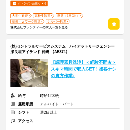
オンライン面接可
大学生歓迎
高校生歓迎
単発（1日OK）
副業・Ｗワーク歓迎
シルバー歓迎
株式会社プレンティーの求人一覧を見る
(株)セントラルサービスシステム ハイアットリージェンシー
瀬良垣アイランド 沖縄 【AB374】
【調理器具洗浄】＜経験不問★＞
スキマ時間で収入GET！接客ナシ
の裏方作業♪
給与
時給1200円
雇用形態
アルバイト・パート
シフト
週2日以上
アクセス