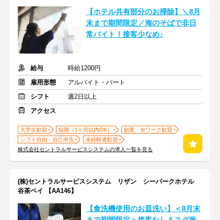
【ホテル共有部分のお掃除】＼8月
末まで期間限定／海のそばで非日
常バイト！接客少なめ♪
給与
時給1200円
雇用形態
アルバイト・パート
シフト
週2日以上
アクセス
大学生歓迎
短期（1ヶ月以内OK）
副業・Ｗワーク歓迎
シフト自由・自己申告
未経験者歓迎
株式会社セントラルサービスシステムの求人一覧を見る
(株)セントラルサービスシステム リザン シーパークホテル
谷茶ベイ 【AA146】
【食洗機使用のお皿洗い】＜8月末