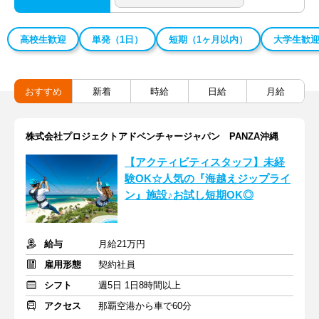
高校生歓迎
単発（1日）
短期（1ヶ月以内）
大学生歓
おすすめ
新着
時給
日給
月給
株式会社プロジェクトアドベンチャージャパン PANZA沖縄
【アクティビティスタッフ】未経
験OK☆人気の『海越えジップライ
ン』施設♪お試し短期OK◎
給与
月給21万円
雇用形態
契約社員
シフト
週5日 1日8時間以上
アクセス
那覇空港から車で60分