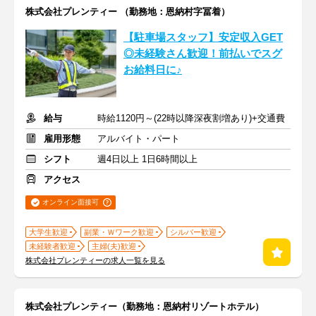
株式会社プレンティー （勤務地：恩納村字冨着）
【駐車場スタッフ】安定収入GET
◎未経験さん歓迎！前払いでスグ
お給料日に♪
給与
時給1120円～(22時以降深夜割増あり)+交通費
雇用形態
アルバイト・パート
シフト
週4日以上 1日6時間以上
アクセス
オンライン面接可
大学生歓迎
副業・Ｗワーク歓迎
シルバー歓迎
未経験者歓迎
主婦(夫)歓迎
株式会社プレンティーの求人一覧を見る
株式会社プレンティー（勤務地：恩納村リゾートホテル）