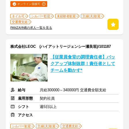
オンライン面接可
ネイル可
シルバー歓迎
未経験者歓迎
主婦(夫)歓迎
交通費支給
PANZA沖縄の求人一覧を見る
株式会社LEOC (ハイアットリージェンシー瀬良垣)/101187
【従業員食堂の調理責任者】バッ
クアップ体制抜群！責任者として
チームを動かす*
給与
月給300000～340000円 交通費全額支給
雇用形態
契約社員
シフト
週5日以上
アクセス
シルバー歓迎
主婦(夫)歓迎
交通費支給