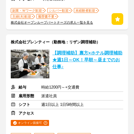
副業・Ｗワーク歓迎
シルバー歓迎
未経験者歓迎
主婦(夫)歓迎
履歴書不要
株式会社オープンループパートナーズの求人一覧を見る
株式会社プレンティー（勤務地：リザン調理補助）
【調理補助】裏方×ホテル調理補助
★週1日～OK！早朝～昼までのお
仕事♪
給与
時給1200円～+交通費
雇用形態
派遣社員
シフト
週1日以上 1日5時間以上
アクセス
オンライン面接可