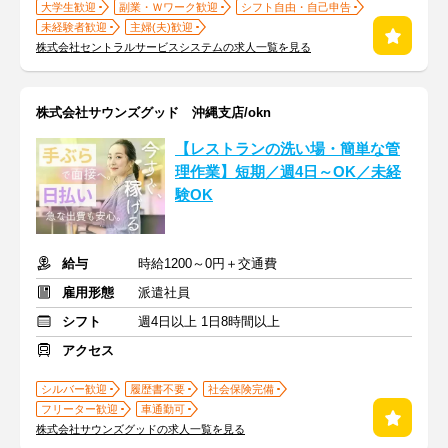
大学生歓迎
副業・Ｗワーク歓迎
シフト自由・自己申告
未経験者歓迎
主婦(夫)歓迎
株式会社セントラルサービスシステムの求人一覧を見る
株式会社サウンズグッド 沖縄支店/okn
【レストランの洗い場・簡単な管
理作業】短期／週4日～OK／未経
験OK
給与
時給1200～0円＋交通費
雇用形態
派遣社員
シフト
週4日以上 1日8時間以上
アクセス
シルバー歓迎
履歴書不要
社会保険完備
フリーター歓迎
車通勤可
株式会社サウンズグッドの求人一覧を見る