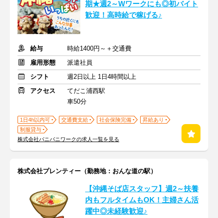
期★週2～Wワークにも◎初バイト
歓迎！高時給で稼げる♪
給与
時給1400円～＋交通費
雇用形態
派遣社員
シフト
週2日以上 1日4時間以上
アクセス
てだこ浦西駅
車50分
1日4h以内可
交通費支給
社会保険完備
昇給あり
制服貸与
株式会社パニパニワークの求人一覧を見る
株式会社プレンティー（勤務地：おんな道の駅）
【沖縄そば店スタッフ】週2～扶養
内もフルタイムもOK！主婦さん活
躍中◎未経験歓迎♪