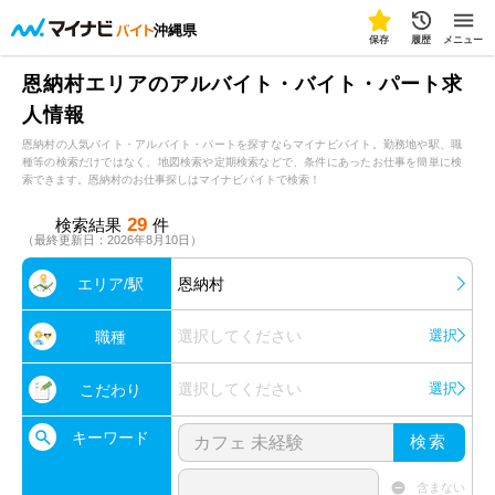
沖縄県
保存
履歴
メニュー
恩納村エリアのアルバイト・バイト・パート求
人情報
恩納村の人気バイト・アルバイト・パートを探すならマイナビバイト。勤務地や駅、職
種等の検索だけではなく、地図検索や定期検索などで、条件にあったお仕事を簡単に検
索できます。恩納村のお仕事探しはマイナビバイトで検索！
29
検索結果
件
（最終更新日：2026年8月10日）
エリア/駅
恩納村
選択してください
選択
職種
選択してください
選択
こだわり
キーワード
検索
含まない