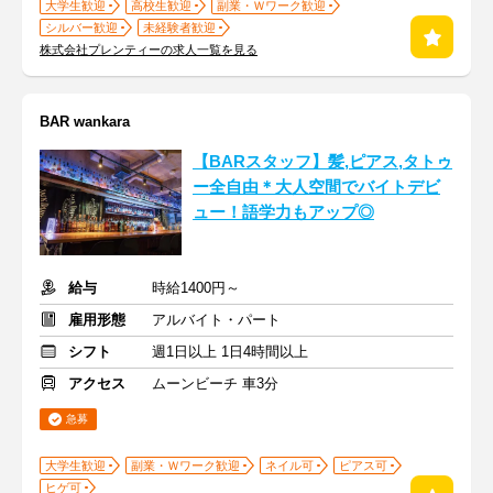
大学生歓迎
高校生歓迎
副業・Ｗワーク歓迎
シルバー歓迎
未経験者歓迎
株式会社プレンティーの求人一覧を見る
BAR wankara
【BARスタッフ】髪,ピアス,タトゥ
ー全自由＊大人空間でバイトデビ
ュー！語学力もアップ◎
給与
時給1400円～
雇用形態
アルバイト・パート
シフト
週1日以上 1日4時間以上
アクセス
ムーンビーチ 車3分
急募
大学生歓迎
副業・Ｗワーク歓迎
ネイル可
ピアス可
ヒゲ可