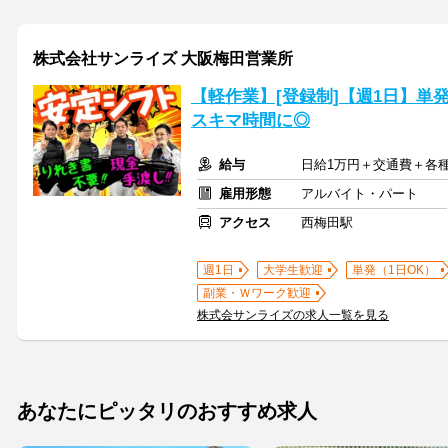
株式会社サンライズ 大阪梅田営業所
【軽作業】[登録制]【週1日】単
スキマ時間に◎
給与
日給1万円＋交通費＋各
雇用形態
アルバイト・パート
アクセス
西梅田駅
週1日
大学生歓迎
単発（1日OK）
副業・Ｗワーク歓迎
株式会サンライズの求人一覧を見る
あなたにピッタリのおすすめ求人