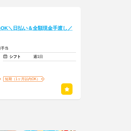
発OK＼日払い＆全額現金手渡し／
種手当
シフト
週1日
短期（1ヶ月以内OK）