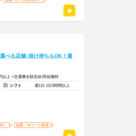
短期（1ヶ月以内OK）
！選べる店舗♪掛け持ちもOK！週
00円以上 +交通費全額支給/昇給随時
シフト
週1日 1日3時間以上
OK）
副業・Ｗワーク歓迎