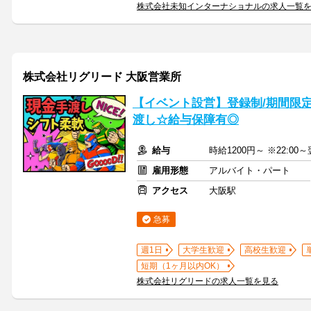
株式会社未知インターナショナルの求人一覧
株式会社リグリード 大阪営業所
【イベント設営】登録制/期間限定
渡し☆給与保障有◎
給与
時給1200円～ ※22:00～
雇用形態
アルバイト・パート
アクセス
大阪駅
急募
週1日
大学生歓迎
高校生歓迎
短期（1ヶ月以内OK）
株式会社リグリードの求人一覧を見る