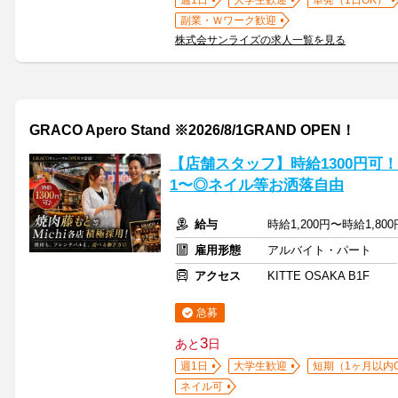
週1日
大学生歓迎
単発（1日OK）
副業・Ｗワーク歓迎
株式会サンライズの求人一覧を見る
GRACO Apero Stand ※2026/8/1GRAND OPEN！
【店舗スタッフ】時給1300円可
1〜◎ネイル等お洒落自由
給与
時給1,200円〜時給1,8
雇用形態
アルバイト・パート
アクセス
KITTE OSAKA B1F
急募
3
あと
日
週1日
大学生歓迎
短期（1ヶ月以内
ネイル可