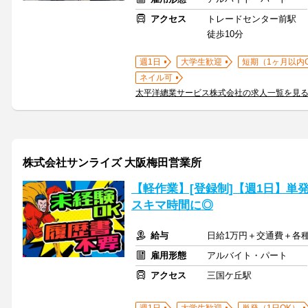
アクセス
トレードセンター前駅
徒歩10分
週1日
大学生歓迎
短期（1ヶ月以内
ネイル可
太平洋總業サービス株式会社の求人一覧を見
株式会社サンライズ 大阪梅田営業所
【軽作業】[登録制]【週1日】単
スキマ時間に◎
給与
日給1万円＋交通費＋各
雇用形態
アルバイト・パート
アクセス
三国ケ丘駅