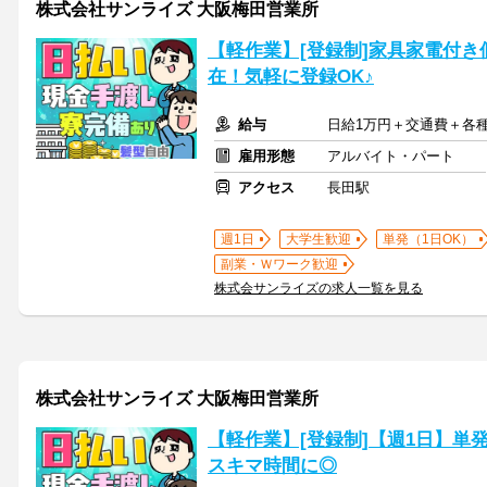
株式会社サンライズ 大阪梅田営業所
【軽作業】[登録制]家具家電付
在！気軽に登録OK♪
給与
日給1万円＋交通費＋各
雇用形態
アルバイト・パート
アクセス
長田駅
週1日
大学生歓迎
単発（1日OK）
副業・Ｗワーク歓迎
株式会サンライズの求人一覧を見る
株式会社サンライズ 大阪梅田営業所
【軽作業】[登録制]【週1日】単
スキマ時間に◎