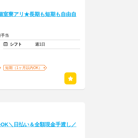
き個室寮アリ★長期も短期も自由自
種手当
シフト
週1日
短期（1ヶ月以内OK）
発OK＼日払い＆全額現金手渡し／