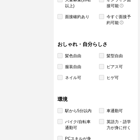
以上)
接可能
面接確約あり
今すぐ面接予
約可能
おしゃれ・自分らしさ
髪色自由
髪型自由
服装自由
ピアス可
ネイル可
ヒゲ可
環境
駅から5分以内
車通勤可
バイク/自転車
英語力・語学
通勤可
力が身に付く
PCスキルが身