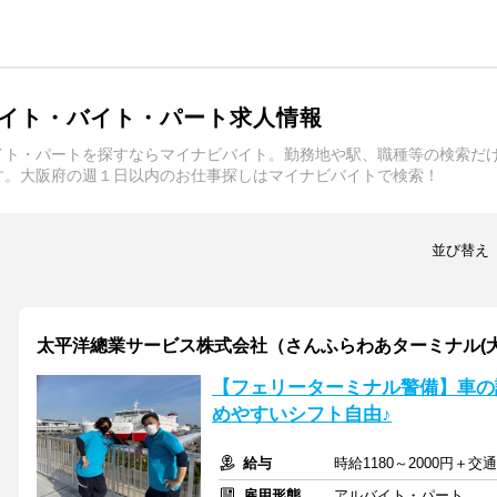
イト・バイト・パート求人情報
イト・パートを探すならマイナビバイト。勤務地や駅、職種等の検索だ
す。大阪府の週１日以内のお仕事探しはマイナビバイトで検索！
並び替え
太平洋總業サービス株式会社（さんふらわあターミナル(大
【フェリーターミナル警備】車の
めやすいシフト自由♪
給与
時給1180～2000円＋交
雇用形態
アルバイト・パート