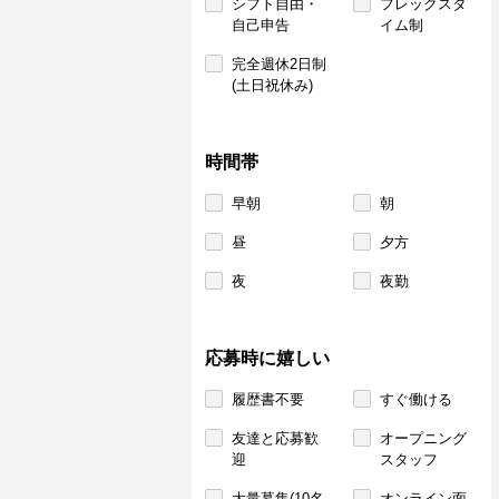
シフト自由・
フレックスタ
自己申告
イム制
完全週休2日制
(土日祝休み)
時間帯
早朝
朝
昼
夕方
夜
夜勤
応募時に嬉しい
履歴書不要
すぐ働ける
友達と応募歓
オープニング
迎
スタッフ
大量募集(10名
オンライン面