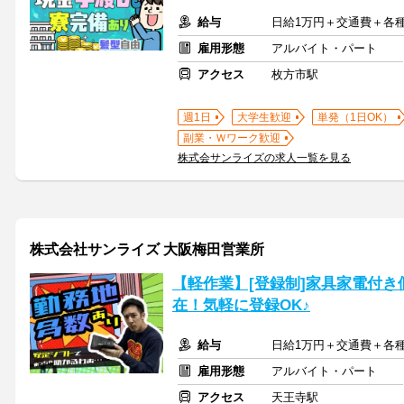
給与
日給1万円＋交通費＋各
雇用形態
アルバイト・パート
アクセス
枚方市駅
週1日
大学生歓迎
単発（1日OK）
副業・Ｗワーク歓迎
株式会サンライズの求人一覧を見る
株式会社サンライズ 大阪梅田営業所
【軽作業】[登録制]家具家電付
在！気軽に登録OK♪
給与
日給1万円＋交通費＋各
雇用形態
アルバイト・パート
アクセス
天王寺駅