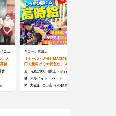
粋花KYK あべのハルカスダイニング店【1】
キコーナ吹田店
ル】大
【ホール・遅番】MAX時給1625
【医療事務】緑
募後24
円で超稼げる★髪色ピアス自由
◎収入アップを
の高時給バイト◎定着率GOOD♪
OK♪無理なく
通費
時給1300円以上（※22時以降は時給1625円以上）+交通費
時給1500円
アルバイト・パート
派遣社員
区
大阪府 吹田市 その他吹田市
大阪府 大阪