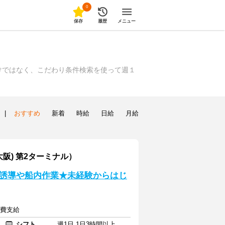
0
保存
履歴
メニュー
けではなく、こだわり条件検索を使って週１
|
おすすめ
新着
時給
日給
月給
阪) 第2ターミナル）
誘導や船内作業★未経験からはじ
通費支給
シフト
週1日 1日3時間以上