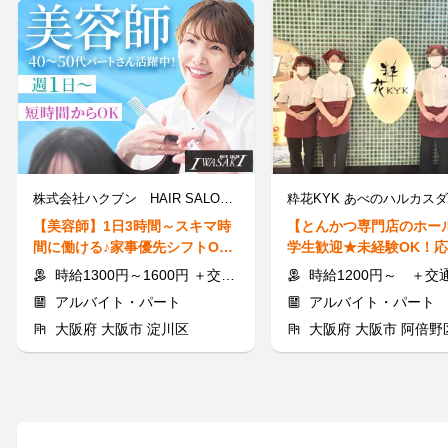
株式会社ハクブン HAIR SALON IWASAKI 大阪十三店
【美容師】1日3時間～スキマ時
【とんかつ専門店のホー
間に働ける♪家事優先シフトO
学生歓迎★未経験OK！応
K！要：美容師免許
h以内にご連絡♪
時給1300円～1600円 ＋交通費全額支給
時給1200円～ ＋交
アルバイト・パート
アルバイト・パート
大阪府 大阪市 淀川区
大阪府 大阪市 阿倍野