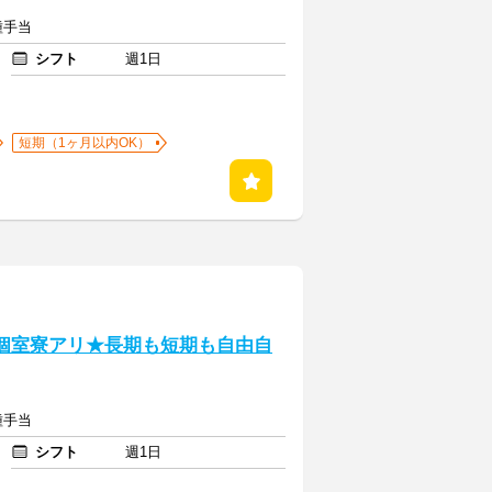
種手当
シフト
週1日
短期（1ヶ月以内OK）
き個室寮アリ★長期も短期も自由自
種手当
シフト
週1日