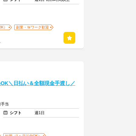
OK）
副業・Ｗワーク歓迎
る
発OK＼日払い＆全額現金手渡し／
種手当
シフト
週1日