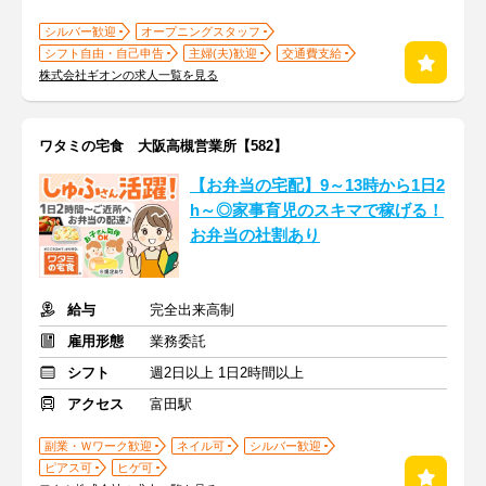
シルバー歓迎
オープニングスタッフ
シフト自由・自己申告
主婦(夫)歓迎
交通費支給
株式会社ギオンの求人一覧を見る
ワタミの宅食 大阪高槻営業所【582】
【お弁当の宅配】9～13時から1日2
h～◎家事育児のスキマで稼げる！
お弁当の社割あり
給与
完全出来高制
雇用形態
業務委託
シフト
週2日以上 1日2時間以上
アクセス
富田駅
副業・Ｗワーク歓迎
ネイル可
シルバー歓迎
ピアス可
ヒゲ可