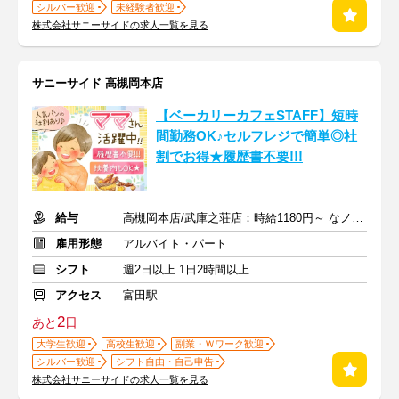
シルバー歓迎
未経験者歓迎
株式会社サニーサイドの求人一覧を見る
サニーサイド 高槻岡本店
【ベーカリーカフェSTAFF】短時
間勤務OK♪セルフレジで簡単◎社
割でお得★履歴書不要!!!
給与
高槻岡本店/武庫之荘店：時給1180円～ なノにわ店：時給1200円～
雇用形態
アルバイト・パート
シフト
週2日以上 1日2時間以上
アクセス
富田駅
2
あと
日
大学生歓迎
高校生歓迎
副業・Ｗワーク歓迎
シルバー歓迎
シフト自由・自己申告
株式会社サニーサイドの求人一覧を見る