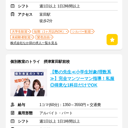
シフト
週1日以上 1日2時間以上
アクセス
富田駅
徒歩2分
大学生歓迎
短期（1ヶ月以内OK）
シルバー歓迎
未経験者歓迎
髪色自由
株式会社なか卯の求人一覧を見る
個別教室のトライ 摂津富田駅前校
【塾の先生≪小学生対象/理数系
≫】完全マンツーマン指導！私服
◎得意な1科目だけでOK
給与
1コマ(60分)：1350～3550円＋交通費
雇用形態
アルバイト・パート
シフト
週1日以上 1日1時間以上