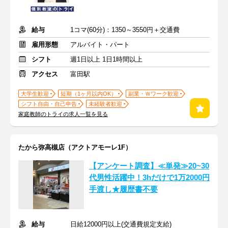
給与
1コマ(60分)：1350～3550円＋交通費
雇用形態
アルバイト・パート
シフト
週1日以上 1日1時間以上
アクセス
富田駅
大学生歓迎
短期（1ヶ月以内OK）
副業・Ｗワーク歓迎
シフト自由・自己申告
未経験者歓迎
家庭教師のトライの求人一覧を見る
たから弥高槻店（アクトアモーレ1F）
【アンケート調査】≪単発≫20~30
代男性活躍中！3hだけで1万2000円
手渡し★履歴書不要
給与
日給12000円以上(交通費規定支給)