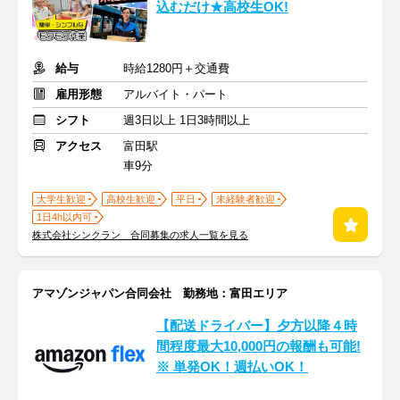
込むだけ★高校生OK!
給与
時給1280円＋交通費
雇用形態
アルバイト・パート
シフト
週3日以上 1日3時間以上
アクセス
富田駅
車9分
大学生歓迎
高校生歓迎
平日
未経験者歓迎
1日4h以内可
株式会社シンクラン 合同募集の求人一覧を見る
アマゾンジャパン合同会社 勤務地：富田エリア
【配送ドライバー】夕方以降４時
間程度最大10,000円の報酬も可能!
※ 単発OK！週払いOK！