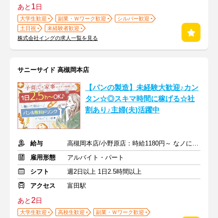
1
あと
日
大学生歓迎
副業・Ｗワーク歓迎
シルバー歓迎
土日祝
未経験者歓迎
株式会社イングの求人一覧を見る
サニーサイド 高槻岡本店
【パンの製造】未経験大歓迎♪カン
タン☆◎スキマ時間に稼げる☆社
割あり♪主婦(夫)活躍中
給与
高槻岡本店/小野原店：時給1180円～ なノにわ店：時給1200円～
雇用形態
アルバイト・パート
シフト
週2日以上 1日2.5時間以上
アクセス
富田駅
2
あと
日
大学生歓迎
高校生歓迎
副業・Ｗワーク歓迎