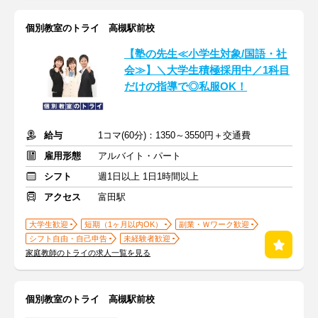
個別教室のトライ 高槻駅前校
【塾の先生≪小学生対象/国語・社
会≫】＼大学生積極採用中／1科目
だけの指導で◎私服OK！
給与
1コマ(60分)：1350～3550円＋交通費
雇用形態
アルバイト・パート
シフト
週1日以上 1日1時間以上
アクセス
富田駅
大学生歓迎
短期（1ヶ月以内OK）
副業・Ｗワーク歓迎
シフト自由・自己申告
未経験者歓迎
家庭教師のトライの求人一覧を見る
個別教室のトライ 高槻駅前校