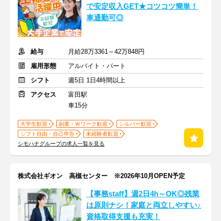
で安定収入GET★コツコツ簡単！
車通勤可◎
給与
月給28万3361～42万848円
雇用形態
アルバイト・パート
シフト
週5日 1日4時間以上
アクセス
富田駅
車15分
大学生歓迎
副業・Ｗワーク歓迎
シルバー歓迎
シフト自由・自己申告
未経験者歓迎
シモハナグループの求人一覧を見る
株式会社ギオン 高槻センター ※2026年10月OPEN予定
【事務staff】週2日4h～OK◎残業
は原則ナシ！家庭と両立しやすい♪
資格取得支援も充実！