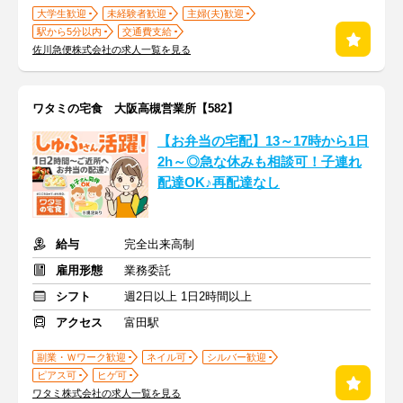
大学生歓迎
未経験者歓迎
主婦(夫)歓迎
駅から5分以内
交通費支給
佐川急便株式会社の求人一覧を見る
ワタミの宅食 大阪高槻営業所【582】
【お弁当の宅配】13～17時から1日
2h～◎急な休みも相談可！子連れ
配達OK♪再配達なし
給与
完全出来高制
雇用形態
業務委託
シフト
週2日以上 1日2時間以上
アクセス
富田駅
副業・Ｗワーク歓迎
ネイル可
シルバー歓迎
ピアス可
ヒゲ可
ワタミ株式会社の求人一覧を見る