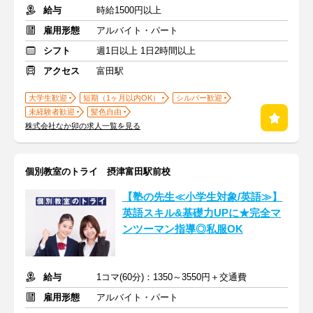
給与
時給1500円以上
雇用形態
アルバイト・パート
シフト
週1日以上 1日2時間以上
アクセス
富田駅
大学生歓迎
短期（1ヶ月以内OK）
シルバー歓迎
未経験者歓迎
髪色自由
株式会社なか卯の求人一覧を見る
個別教室のトライ 摂津富田駅前校
【塾の先生≪小学生対象/英語≫】
英語スキル&基礎力UPに★完全マ
ンツーマン指導◎私服OK
給与
1コマ(60分)：1350～3550円＋交通費
雇用形態
アルバイト・パート