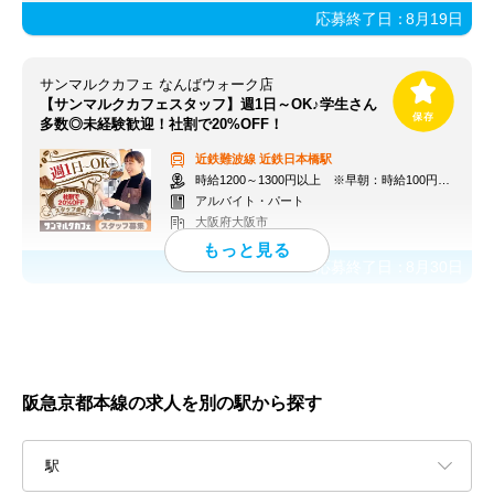
応募終了日：
8月19日
サンマルクカフェ なんばウォーク店
【サンマルクカフェスタッフ】週1日～OK♪学生さん
多数◎未経験歓迎！社割で20%OFF！
近鉄難波線
近鉄日本橋駅
時給1200～1300円以上 ※早朝：時給100円アップ ※交通費支給
アルバイト・パート
大阪府大阪市
応募終了日：
8月30日
阪急京都本線の求人を別の駅から探す
駅