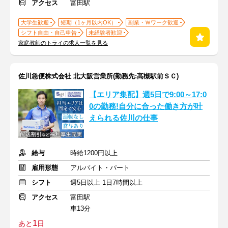
アクセス
富田駅
大学生歓迎
短期（1ヶ月以内OK）
副業・Ｗワーク歓迎
シフト自由・自己申告
未経験者歓迎
家庭教師のトライの求人一覧を見る
佐川急便株式会社 北大阪営業所(勤務先:高槻駅前ＳＣ)
【エリア集配】週5日で9:00～17:0
0の勤務!自分に合った働き方が叶
えられる佐川の仕事
給与
時給1200円以上
雇用形態
アルバイト・パート
シフト
週5日以上 1日7時間以上
アクセス
富田駅
車13分
1
あと
日