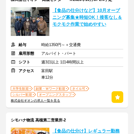
【食品の仕分けなど】10月オープ
ニング募集★時短OK！接客なし＆
モクモク作業で始めやすい
給与
時給1350円～＋交通費
雇用形態
アルバイト・パート
シフト
週3日以上 1日4時間以上
アクセス
富田駅
車12分
大学生歓迎
副業・Ｗワーク歓迎
ネイル可
シルバー歓迎
オープニングスタッフ
株式会社ギオンの求人一覧を見る
シモハナ物流 高槻第二営業所-2
【食品の仕分け】レギュラー勤務