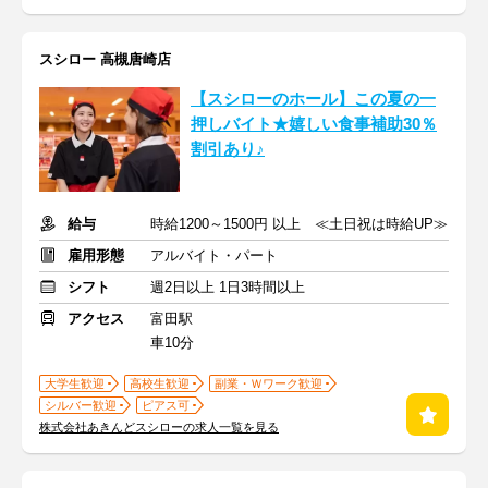
スシロー 高槻唐崎店
【スシローのホール】この夏の一
押しバイト★嬉しい食事補助30％
割引あり♪
給与
時給1200～1500円 以上 ≪土日祝は時給UP≫
雇用形態
アルバイト・パート
シフト
週2日以上 1日3時間以上
アクセス
富田駅
車10分
大学生歓迎
高校生歓迎
副業・Ｗワーク歓迎
シルバー歓迎
ピアス可
株式会社あきんどスシローの求人一覧を見る