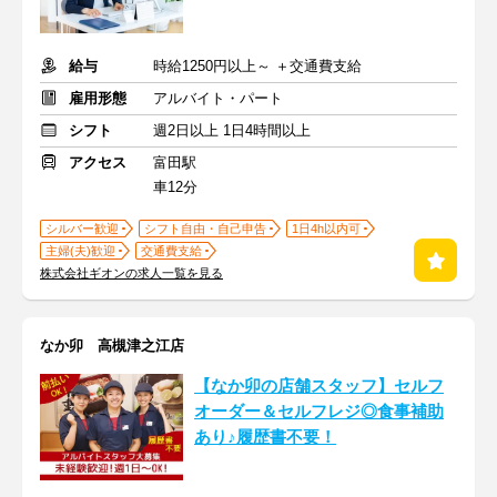
給与
時給1250円以上～ ＋交通費支給
雇用形態
アルバイト・パート
シフト
週2日以上 1日4時間以上
アクセス
富田駅
車12分
シルバー歓迎
シフト自由・自己申告
1日4h以内可
主婦(夫)歓迎
交通費支給
株式会社ギオンの求人一覧を見る
なか卯 高槻津之江店
【なか卯の店舗スタッフ】セルフ
オーダー＆セルフレジ◎食事補助
あり♪履歴書不要！