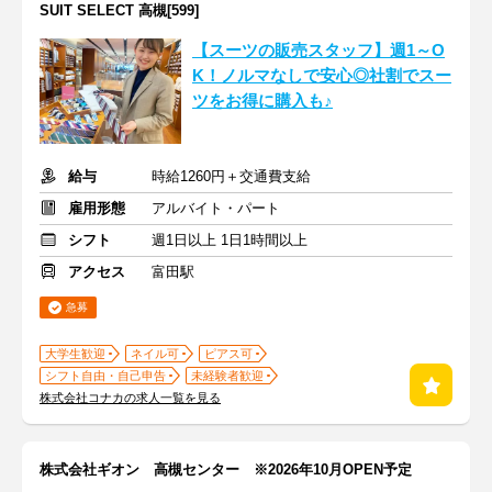
SUIT SELECT 高槻[599]
【スーツの販売スタッフ】週1～O
K！ノルマなしで安心◎社割でスー
ツをお得に購入も♪
給与
時給1260円＋交通費支給
雇用形態
アルバイト・パート
シフト
週1日以上 1日1時間以上
アクセス
富田駅
急募
大学生歓迎
ネイル可
ピアス可
シフト自由・自己申告
未経験者歓迎
株式会社コナカの求人一覧を見る
株式会社ギオン 高槻センター ※2026年10月OPEN予定