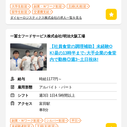
大学生歓迎
副業・Ｗワーク歓迎
主婦(夫)歓迎
留学生歓迎
交通費支給
ダイセーロジスティクス株式会社の求人一覧を見る
一冨士フードサービス株式会社/明治大阪工場
【社員食堂の調理補助】未経験O
K!昼の13時半まで♪大手企業の食堂
内で勤務◎週3~土日祝休!
給与
時給1177円～
雇用形態
アルバイト・パート
シフト
週3日 1日4.5時間以上
アクセス
富田駅
車8分
副業・Ｗワーク歓迎
シルバー歓迎
平日
未経験者歓迎
主婦(夫)歓迎