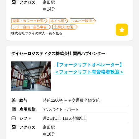
アクセス
富田駅
車14分
副業・Ｗワーク歓迎
ネイル可
シルバー歓迎
シフト自由・自己申告
主婦(夫)歓迎
株式会社ツクイの求人一覧を見る
ダイセーロジスティクス株式会社 関西ハブセンター
【フォークリフトオペレーター】
＜フォークリフト有資格者歓迎＞
給与
時給1200円～＋交通費全額支給
雇用形態
アルバイト・パート
シフト
週2日以上 1日5時間以上
アクセス
富田駅
車10分