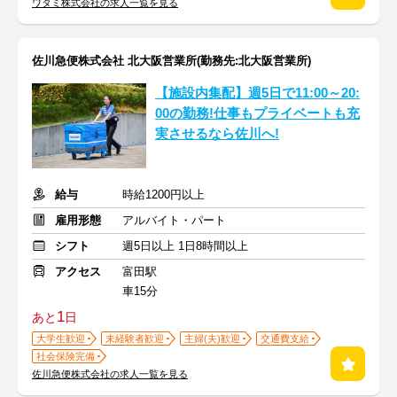
ワタミ株式会社の求人一覧を見る
佐川急便株式会社 北大阪営業所(勤務先:北大阪営業所)
【施設内集配】週5日で11:00～20:
00の勤務!仕事もプライベートも充
実させるなら佐川へ!
給与
時給1200円以上
雇用形態
アルバイト・パート
シフト
週5日以上 1日8時間以上
アクセス
富田駅
車15分
1
あと
日
大学生歓迎
未経験者歓迎
主婦(夫)歓迎
交通費支給
社会保険完備
佐川急便株式会社の求人一覧を見る