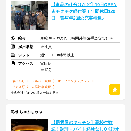
【食品の仕分けなど】10月OPEN
★モクモク軽作業！年間休日120
日・賞与年2回の充実待遇♪
給与
月給30～34万円（時間外等諸手当含む）※賞与年2回
雇用形態
正社員
シフト
週5日 1日8時間以上
アクセス
富田駅
車12分
ネイル可
シルバー歓迎
オープニングスタッフ
ピアス可
未経験者歓迎
株式会社ギオンの求人一覧を見る
高槻 ちゃぶちゃぶ
【居酒屋のキッチン】高校生歓
迎！調理・バイト経験なしOK◎オ