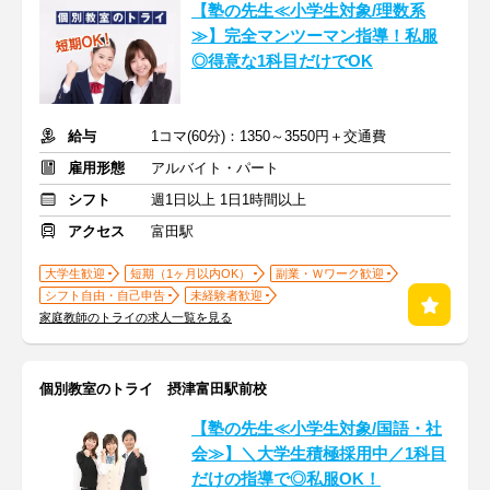
【塾の先生≪小学生対象/理数系
≫】完全マンツーマン指導！私服
◎得意な1科目だけでOK
給与
1コマ(60分)：1350～3550円＋交通費
雇用形態
アルバイト・パート
シフト
週1日以上 1日1時間以上
アクセス
富田駅
大学生歓迎
短期（1ヶ月以内OK）
副業・Ｗワーク歓迎
シフト自由・自己申告
未経験者歓迎
家庭教師のトライの求人一覧を見る
個別教室のトライ 摂津富田駅前校
【塾の先生≪小学生対象/国語・社
会≫】＼大学生積極採用中／1科目
だけの指導で◎私服OK！