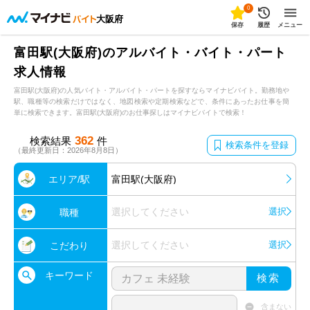
0
大阪府
保存
履歴
メニュー
富田駅(大阪府)のアルバイト・バイト・パート
求人情報
富田駅(大阪府)の人気バイト・アルバイト・パートを探すならマイナビバイト。勤務地や
駅、職種等の検索だけではなく、地図検索や定期検索などで、条件にあったお仕事を簡
単に検索できます。富田駅(大阪府)のお仕事探しはマイナビバイトで検索！
362
検索結果
件
検索条件を登録
（最終更新日：2026年8月8日）
エリア/駅
富田駅(大阪府)
選択してください
選択
職種
選択してください
選択
こだわり
キーワード
検索
含まない