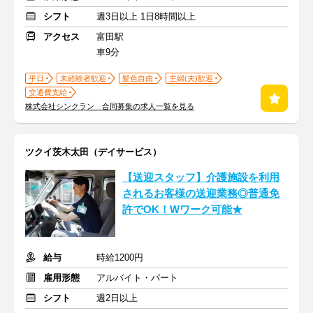
シフト
週3日以上 1日8時間以上
アクセス
富田駅
車9分
平日
未経験者歓迎
髪色自由
主婦(夫)歓迎
交通費支給
株式会社シンクラン 合同募集の求人一覧を見る
ツクイ茨木太田（デイサービス）
【送迎スタッフ】介護施設を利用
されるお客様の送迎業務◎普通免
許でOK！Wワーク可能★
給与
時給1200円
雇用形態
アルバイト・パート
シフト
週2日以上