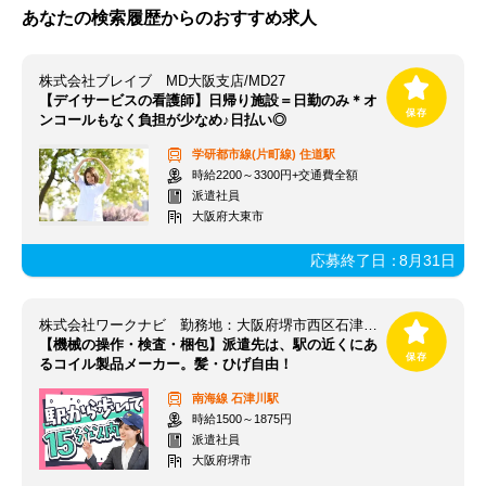
あなたの検索履歴からのおすすめ求人
株式会社ブレイブ MD大阪支店/MD27
【デイサービスの看護師】日帰り施設＝日勤のみ＊オ
ンコールもなく負担が少なめ♪日払い◎
学研都市線(片町線)
住道駅
時給2200～3300円+交通費全額
派遣社員
大阪府大東市
応募終了日：
8月31日
株式会社ワークナビ 勤務地：大阪府堺市西区石津西町/mosk010087
【機械の操作・検査・梱包】派遣先は、駅の近くにあ
るコイル製品メーカー。髪・ひげ自由！
南海線
石津川駅
時給1500～1875円
派遣社員
大阪府堺市