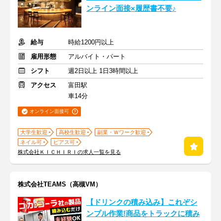
ンライン面接×履歴書不要♪
給与
時給1200円以上
雇用形態
アルバイト・パート
シフト
週2日以上 1日3時間以上
アクセス
富田駅
車14分
オンライン面接可
大学生歓迎
高校生歓迎
副業・Ｗワーク歓迎
ネイル可
ピアス可
株式会社ＫＩＣＨＩＲＩの求人一覧を見る
株式会社TEAMS（高槻VM）
【ドリンクの積み込み】これぞシ
ンプル作業!商品をトラックに積み