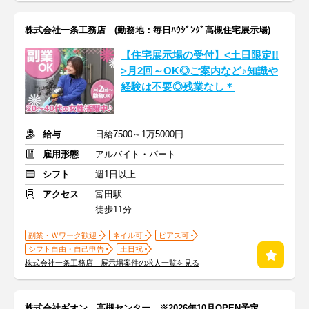
株式会社一条工務店 (勤務地：毎日ﾊｳｼﾞﾝｸﾞ高槻住宅展示場)
【住宅展示場の受付】<土日限定!!
>月2回～OK◎ご案内など♪知識や
経験は不要◎残業なし＊
給与
日給7500～1万5000円
雇用形態
アルバイト・パート
シフト
週1日以上
アクセス
富田駅
徒歩11分
副業・Ｗワーク歓迎
ネイル可
ピアス可
シフト自由・自己申告
土日祝
株式会社一条工務店 展示場案件の求人一覧を見る
株式会社ギオン 高槻センター ※2026年10月OPEN予定