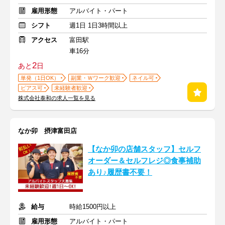
雇用形態
アルバイト・パート
シフト
週1日 1日3時間以上
アクセス
富田駅
車16分
2
あと
日
単発（1日OK）
副業・Ｗワーク歓迎
ネイル可
ピアス可
未経験者歓迎
株式会社泰和の求人一覧を見る
なか卯 摂津富田店
【なか卯の店舗スタッフ】セルフ
オーダー＆セルフレジ◎食事補助
あり♪履歴書不要！
給与
時給1500円以上
雇用形態
アルバイト・パート