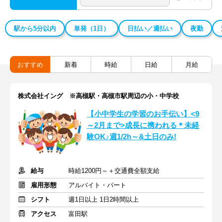
駅から5分以内
単発（1日）
日払い／週払い
夜勤
おすすめ
新着
時給
日給
月給
株式会社イング ※高槻駅・高槻市駅周辺の小・中学校
【小中学生の学習のお手伝い】<9
～2月まで>成長に携われる＊未経
験OK♪週1/2h～&土日のみ!
給与
時給1200円～＋交通費全額支給
雇用形態
アルバイト・パート
シフト
週1日以上 1日2時間以上
アクセス
富田駅