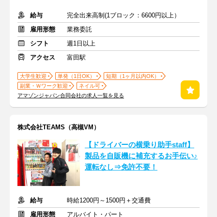
給与
完全出来高制(1ブロック：6600円以上）
雇用形態
業務委託
シフト
週1日以上
アクセス
富田駅
大学生歓迎
単発（1日OK）
短期（1ヶ月以内OK）
副業・Ｗワーク歓迎
ネイル可
アマゾンジャパン合同会社の求人一覧を見る
株式会社TEAMS（高槻VM）
【ドライバーの横乗り助手staff】
製品を自販機に補充するお手伝い♪
運転なし⇒免許不要！
給与
時給1200円～1500円＋交通費
雇用形態
アルバイト・パート