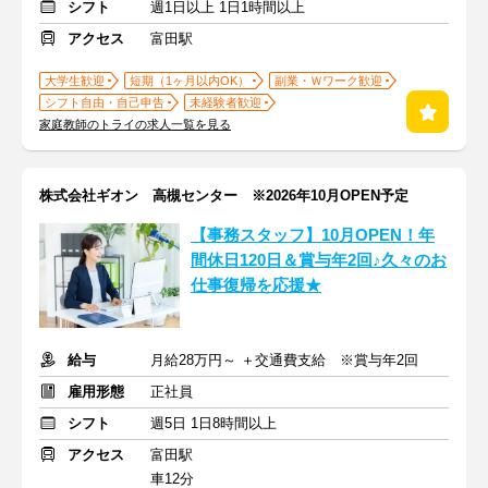
シフト
週1日以上 1日1時間以上
アクセス
富田駅
大学生歓迎
短期（1ヶ月以内OK）
副業・Ｗワーク歓迎
シフト自由・自己申告
未経験者歓迎
家庭教師のトライの求人一覧を見る
株式会社ギオン 高槻センター ※2026年10月OPEN予定
【事務スタッフ】10月OPEN！年
間休日120日＆賞与年2回♪久々のお
仕事復帰を応援★
給与
月給28万円～ ＋交通費支給 ※賞与年2回
雇用形態
正社員
シフト
週5日 1日8時間以上
アクセス
富田駅
車12分