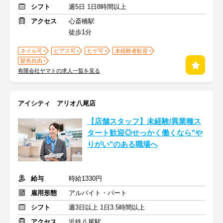
シフト
週5日 1日8時間以上
アクセス
心斎橋駅
徒歩1分
ネイル可
ピアス可
ヒゲ可
未経験者歓迎
髪色自由
有限会社ヤマトの求人一覧を見る
アイシティ アリオ八尾店
【店舗スタッフ】未経験/異業種ス
タート歓迎◎せっかく働くなら"や
りがい"のある職場へ
給与
時給1330円
雇用形態
アルバイト・パート
シフト
週3日以上 1日3.5時間以上
アクセス
近鉄八尾駅