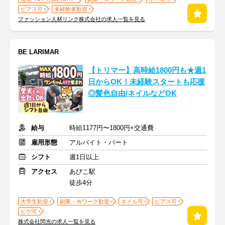
ピアス可
未経験者歓迎
ファッション人材リンク株式会社の求人一覧を見る
BE LARIMAR
【トリマー】高時給1800円も★週1
日からOK！未経験スタートも応援
◎髪色自由/ネイルなどOK
給与
時給1177円〜1800円+交通費
雇用形態
アルバイト・パート
シフト
週1日以上
アクセス
あびこ駅
徒歩4分
大学生歓迎
副業・Ｗワーク歓迎
ネイル可
ピアス可
ヒゲ可
株式会社閃光の求人一覧を見る