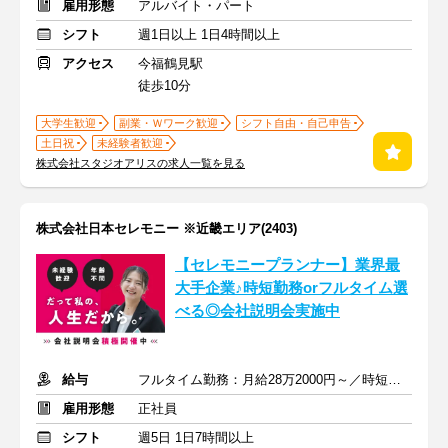
雇用形態
アルバイト・パート
シフト
週1日以上 1日4時間以上
アクセス
今福鶴見駅
徒歩10分
大学生歓迎
副業・Ｗワーク歓迎
シフト自由・自己申告
土日祝
未経験者歓迎
株式会社スタジオアリスの求人一覧を見る
株式会社日本セレモニー ※近畿エリア(2403)
【セレモニープランナー】業界最
大手企業♪時短勤務orフルタイム選
べる◎会社説明会実施中
給与
フルタイム勤務：月給28万2000円～／時短勤務：月給24万8000円～
雇用形態
正社員
シフト
週5日 1日7時間以上