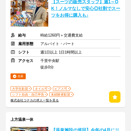
【スーツの販売スタッフ】週1～O
K！ノルマなしで安心◎社割でスー
ツをお得に購入も♪
給与
時給1260円＋交通費支給
雇用形態
アルバイト・パート
シフト
週1日以上 1日1時間以上
アクセス
千里中央駅
徒歩0分
急募
大学生歓迎
ネイル可
ピアス可
シフト自由・自己申告
未経験者歓迎
株式会社コナカの求人一覧を見る
上方温泉一休
【温泉施設の巡回】今年の4月にリ