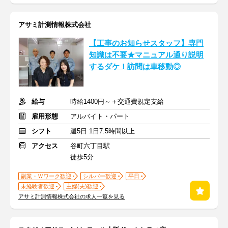
アサミ計測情報株式会社
【工事のお知らせスタッフ】専門
知識は不要★マニュアル通り説明
するダケ！訪問は車移動◎
給与
時給1400円～＋交通費規定支給
雇用形態
アルバイト・パート
シフト
週5日 1日7.5時間以上
アクセス
谷町六丁目駅
徒歩5分
副業・Ｗワーク歓迎
シルバー歓迎
平日
未経験者歓迎
主婦(夫)歓迎
アサミ計測情報株式会社の求人一覧を見る