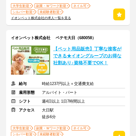
大学生歓迎
副業・Ｗワーク歓迎
ネイル可
シルバー歓迎
未経験者歓迎
イオンペット株式会社の求人一覧を見る
イオンペット株式会社 ペテモ大日（680058）
【ペット用品販売】丁寧な接客が
できる★イオングループのお得な
社割あり♪資格不要でOK！
給与
時給1237円以上＋交通費支給
雇用形態
アルバイト・パート
シフト
週4日以上 1日7時間以上
アクセス
大日駅
徒歩6分
大学生歓迎
副業・Ｗワーク歓迎
ネイル可
シルバー歓迎
未経験者歓迎