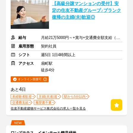
【高級分譲マンションの受付】安
定の住友不動産グループ♪ブランク
復帰の主婦(夫)歓迎◎
給与
月給21万5000円～+賞与+交通費全額支給（公共交通機関のみ）
雇用形態
契約社員
シフト
週5日 1日4時間以上
アクセス
扇町駅
徒歩4分
オンライン面接可
4
あと
日
未経験者歓迎
主婦(夫)歓迎
駅から5分以内
交通費支給
履歴書不要
住友不動産建物サービス株式会社の求人一覧を見る
NEW
ワンズテラス イオンモール鶴見緑地