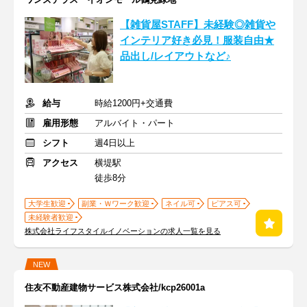
【雑貨屋STAFF】未経験◎雑貨や
インテリア好き必見！服装自由★
品出し/レイアウトなど♪
給与
時給1200円+交通費
雇用形態
アルバイト・パート
シフト
週4日以上
アクセス
横堤駅
徒歩8分
大学生歓迎
副業・Ｗワーク歓迎
ネイル可
ピアス可
未経験者歓迎
株式会社ライフスタイルイノベーションの求人一覧を見る
NEW
住友不動産建物サービス株式会社/kcp26001a