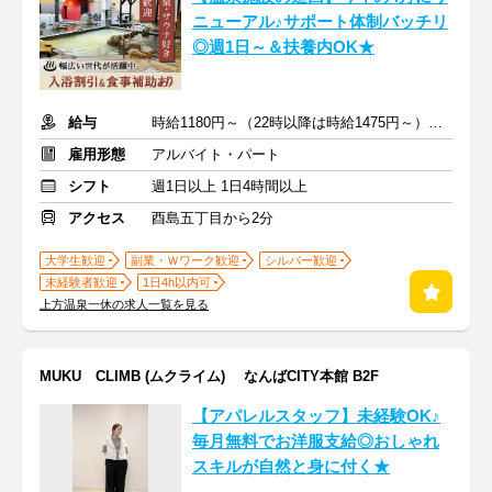
ニューアル♪サポート体制バッチリ
◎週1日～＆扶養内OK★
給与
時給1180円～（22時以降は時給1475円～）＋交通費
雇用形態
アルバイト・パート
シフト
週1日以上 1日4時間以上
アクセス
酉島五丁目から2分
大学生歓迎
副業・Ｗワーク歓迎
シルバー歓迎
未経験者歓迎
1日4h以内可
上方温泉一休の求人一覧を見る
MUKU CLIMB (ムクライム) なんばCITY本館 B2F
【アパレルスタッフ】未経験OK♪
毎月無料でお洋服支給◎おしゃれ
スキルが自然と身に付く★