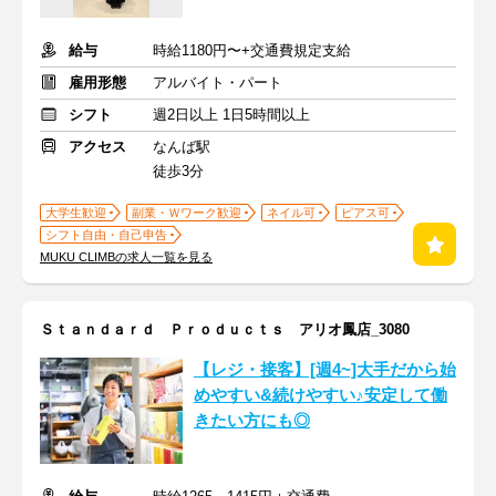
給与
時給1180円〜+交通費規定支給
雇用形態
アルバイト・パート
シフト
週2日以上 1日5時間以上
アクセス
なんば駅
徒歩3分
大学生歓迎
副業・Ｗワーク歓迎
ネイル可
ピアス可
シフト自由・自己申告
MUKU CLIMBの求人一覧を見る
Ｓｔａｎｄａｒｄ Ｐｒｏｄｕｃｔｓ アリオ鳳店_3080
【レジ・接客】[週4~]大手だから始
めやすい&続けやすい♪安定して働
きたい方にも◎