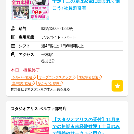
予定！この夏は家電に囲まれて働
こう♪社員割引有
給与
時給1300～1380円
雇用形態
アルバイト・パート
シフト
週4日以上 1日6時間以上
アクセス
平林駅
徒歩2分
本日、掲載終了
シルバー歓迎
オープニングスタッフ
未経験者歓迎
主婦(夫)歓迎
駅から5分以内
株式会社ヤマダデンキの求人一覧を見る
スタジオアリス ベルファ都島店
【スタジオアリスの受付】11月ま
での短期★未経験歓迎！土日のみ
で講義やサークルと両立♪