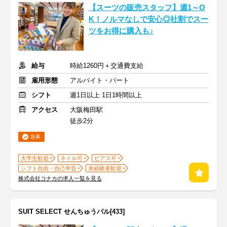
【スーツの販売スタッフ】週1～O
K！ノルマなしで安心◎社割でスー
ツをお得に購入も♪
給与
時給1260円＋交通費支給
雇用形態
アルバイト・パート
シフト
週1日以上 1日1時間以上
アクセス
大阪梅田駅
徒歩2分
急募
大学生歓迎
ネイル可
ピアス可
シフト自由・自己申告
未経験者歓迎
株式会社コナカの求人一覧を見る
SUIT SELECT せんちゅうパル[433]