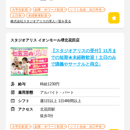
大学生歓迎
副業・Ｗワーク歓迎
シフト自由・自己申告
土日祝
未経験者歓迎
株式会社スタジオアリスの求人一覧を見る
スタジオアリス イオンモール堺北花田店
【スタジオアリスの受付】11月ま
での短期★未経験歓迎！土日のみ
で講義やサークルと両立♪
給与
時給1230円
雇用形態
アルバイト・パート
シフト
週1日以上 1日4時間以上
アクセス
北花田駅
徒歩3分
大学生歓迎
副業・Ｗワーク歓迎
シフト自由・自己申告