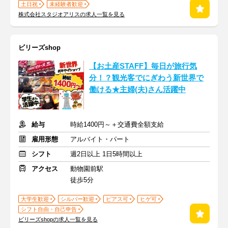
土日祝
未経験者歓迎
株式会社スタジオアリスの求人一覧を見る
ビリーズshop
【お土産STAFF】毎日が旅行気
分！？観光客でにぎわう新世界で
働ける★主婦(夫)さん活躍中
給与
時給1400円～＋交通費全額支給
雇用形態
アルバイト・パート
シフト
週2日以上 1日5時間以上
アクセス
動物園前駅
徒歩5分
大学生歓迎
シルバー歓迎
ピアス可
ヒゲ可
シフト自由・自己申告
ビリーズshopの求人一覧を見る