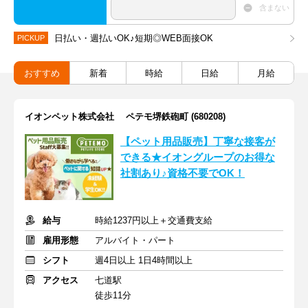
含まない
日払い・週払いOK♪短期◎WEB面接OK
PICKUP
おすすめ
新着
時給
日給
月給
イオンペット株式会社 ペテモ堺鉄砲町 (680208)
【ペット用品販売】丁寧な接客が
できる★イオングループのお得な
社割あり♪資格不要でOK！
給与
時給1237円以上＋交通費支給
雇用形態
アルバイト・パート
シフト
週4日以上 1日4時間以上
アクセス
七道駅
徒歩11分