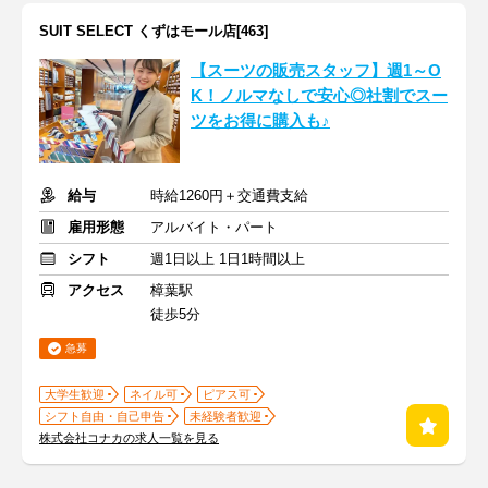
SUIT SELECT くずはモール店[463]
【スーツの販売スタッフ】週1～O
K！ノルマなしで安心◎社割でスー
ツをお得に購入も♪
給与
時給1260円＋交通費支給
雇用形態
アルバイト・パート
シフト
週1日以上 1日1時間以上
アクセス
樟葉駅
徒歩5分
急募
大学生歓迎
ネイル可
ピアス可
シフト自由・自己申告
未経験者歓迎
株式会社コナカの求人一覧を見る