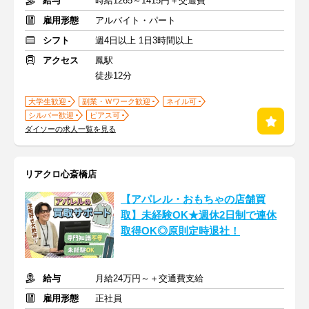
給与
時給1265～1415円＋交通費
雇用形態
アルバイト・パート
シフト
週4日以上 1日3時間以上
アクセス
鳳駅
徒歩12分
大学生歓迎
副業・Ｗワーク歓迎
ネイル可
シルバー歓迎
ピアス可
ダイソーの求人一覧を見る
リアクロ心斎橋店
【アパレル・おもちゃの店舗買
取】未経験OK★週休2日制で連休
取得OK◎原則定時退社！
給与
月給24万円～＋交通費支給
雇用形態
正社員