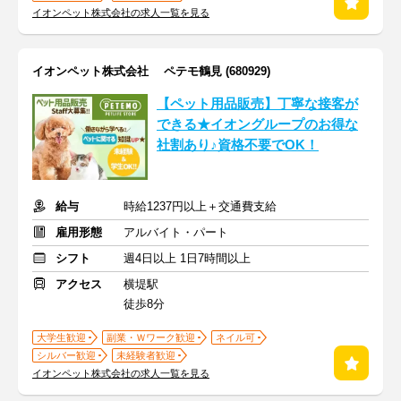
イオンペット株式会社の求人一覧を見る
イオンペット株式会社 ペテモ鶴見 (680929)
【ペット用品販売】丁寧な接客が
できる★イオングループのお得な
社割あり♪資格不要でOK！
給与
時給1237円以上＋交通費支給
雇用形態
アルバイト・パート
シフト
週4日以上 1日7時間以上
アクセス
横堤駅
徒歩8分
大学生歓迎
副業・Ｗワーク歓迎
ネイル可
シルバー歓迎
未経験者歓迎
イオンペット株式会社の求人一覧を見る