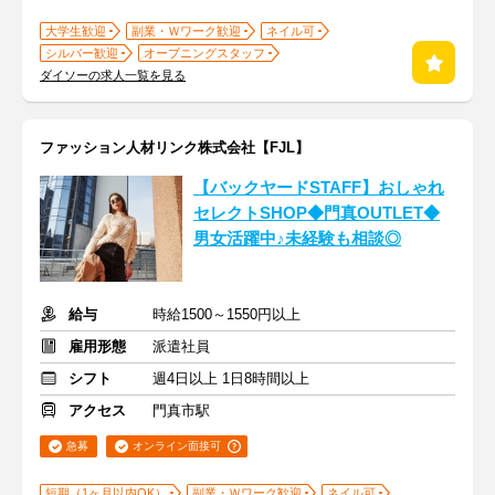
大学生歓迎
副業・Ｗワーク歓迎
ネイル可
シルバー歓迎
オープニングスタッフ
ダイソーの求人一覧を見る
ファッション人材リンク株式会社【FJL】
【バックヤードSTAFF】おしゃれ
セレクトSHOP◆門真OUTLET◆
男女活躍中♪未経験も相談◎
給与
時給1500～1550円以上
雇用形態
派遣社員
シフト
週4日以上 1日8時間以上
アクセス
門真市駅
急募
オンライン面接可
短期（1ヶ月以内OK）
副業・Ｗワーク歓迎
ネイル可