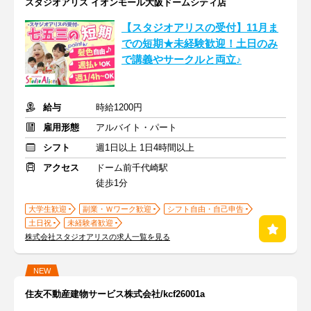
スタジオアリス イオンモール大阪ドームシティ店
【スタジオアリスの受付】11月ま
での短期★未経験歓迎！土日のみ
で講義やサークルと両立♪
給与
時給1200円
雇用形態
アルバイト・パート
シフト
週1日以上 1日4時間以上
アクセス
ドーム前千代崎駅
徒歩1分
大学生歓迎
副業・Ｗワーク歓迎
シフト自由・自己申告
土日祝
未経験者歓迎
株式会社スタジオアリスの求人一覧を見る
NEW
住友不動産建物サービス株式会社/kcf26001a