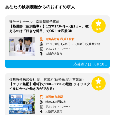
あなたの検索履歴からのおすすめ求人
進学ゼミナール 南海我孫子駅前
【塾講師（個別指導）】1コマ1734円～♪週1日～、教
えるのは「好きな科目」でOK！★私服OK
南海高野線
我孫子前駅
1コマ(80分)1,734円 ～ 2,800円+交通費支給
アルバイト・パート
大阪府大阪市
応募終了日：
8月18日
佐川急便株式会社 淀川営業所(勤務先:淀川営業所)
【エリア集配】週4日で9:00～13:00の勤務!ライフスタ
イルに合った働き方ができる♪
東西線
加島駅
時給1334円以上
アルバイト・パート
大阪府大阪市