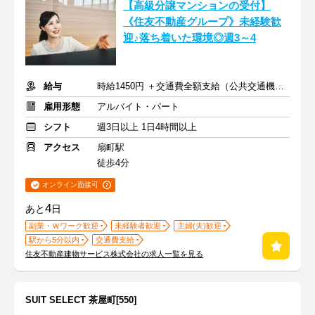
【高級分譲マンションの受付】
《住友不動産グループ》未経験歓
迎♪落ち着いた環境◎週3～4
給与
時給1450円 ＋交通費全額支給（公共交通機関のみ）
雇用形態
アルバイト・パート
シフト
週3日以上 1日4時間以上
アクセス
扇町駅
徒歩4分
オンライン面接可
4
あと
日
副業・Ｗワーク歓迎
未経験者歓迎
主婦(夫)歓迎
駅から5分以内
交通費支給
住友不動産建物サービス株式会社の求人一覧を見る
SUIT SELECT 茶屋町[550]