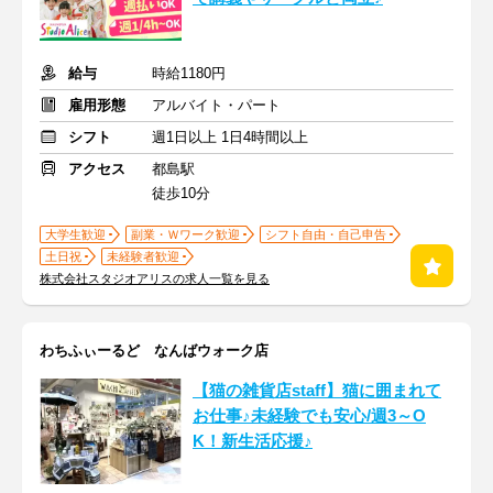
給与
時給1180円
雇用形態
アルバイト・パート
シフト
週1日以上 1日4時間以上
アクセス
都島駅
徒歩10分
大学生歓迎
副業・Ｗワーク歓迎
シフト自由・自己申告
土日祝
未経験者歓迎
株式会社スタジオアリスの求人一覧を見る
わちふぃーるど なんばウォーク店
【猫の雑貨店staff】猫に囲まれて
お仕事♪未経験でも安心/週3～O
K！新生活応援♪