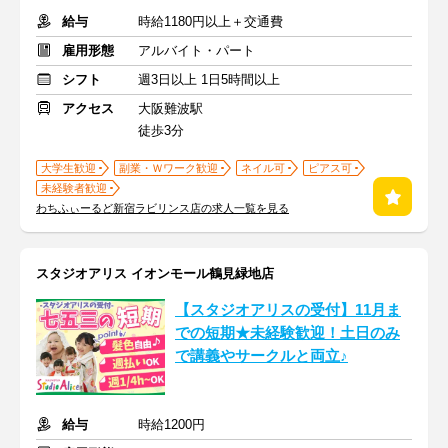
給与
時給1180円以上＋交通費
雇用形態
アルバイト・パート
シフト
週3日以上 1日5時間以上
アクセス
大阪難波駅
徒歩3分
大学生歓迎
副業・Ｗワーク歓迎
ネイル可
ピアス可
未経験者歓迎
わちふぃーるど新宿ラビリンス店の求人一覧を見る
スタジオアリス イオンモール鶴見緑地店
【スタジオアリスの受付】11月ま
での短期★未経験歓迎！土日のみ
で講義やサークルと両立♪
給与
時給1200円