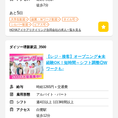
徒歩7分
5
あと
日
大学生歓迎
副業・Ｗワーク歓迎
ネイル可
シルバー歓迎
ピアス可
HOYAアイケアリテイリング合同会社の求人一覧を見る
ダイソー堺新家店_3500
【レジ・接客】オープニング★未
経験OK！短時間～シフト調整◎W
ワークも♪
給与
時給1265円＋交通費
雇用形態
アルバイト・パート
シフト
週4日以上 1日3時間以上
アクセス
白鷺駅
徒歩12分