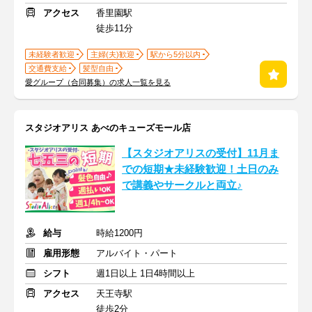
アクセス
香里園駅
徒歩11分
未経験者歓迎
主婦(夫)歓迎
駅から5分以内
交通費支給
髪型自由
愛グループ（合同募集）の求人一覧を見る
スタジオアリス あべのキューズモール店
【スタジオアリスの受付】11月ま
での短期★未経験歓迎！土日のみ
で講義やサークルと両立♪
給与
時給1200円
雇用形態
アルバイト・パート
シフト
週1日以上 1日4時間以上
アクセス
天王寺駅
徒歩2分