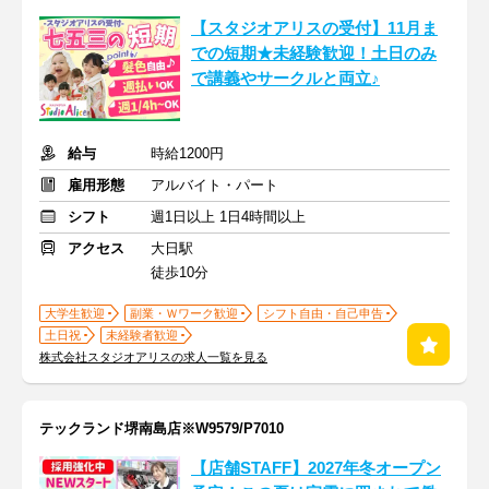
【スタジオアリスの受付】11月ま
での短期★未経験歓迎！土日のみ
で講義やサークルと両立♪
給与
時給1200円
雇用形態
アルバイト・パート
シフト
週1日以上 1日4時間以上
アクセス
大日駅
徒歩10分
大学生歓迎
副業・Ｗワーク歓迎
シフト自由・自己申告
土日祝
未経験者歓迎
株式会社スタジオアリスの求人一覧を見る
テックランド堺南島店※W9579/P7010
【店舗STAFF】2027年冬オープン