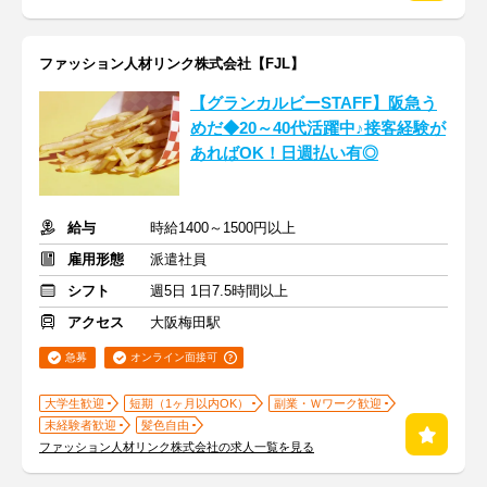
ファッション人材リンク株式会社【FJL】
【グランカルビーSTAFF】阪急う
めだ◆20～40代活躍中♪接客経験が
あればOK！日週払い有◎
給与
時給1400～1500円以上
雇用形態
派遣社員
シフト
週5日 1日7.5時間以上
アクセス
大阪梅田駅
急募
オンライン面接可
大学生歓迎
短期（1ヶ月以内OK）
副業・Ｗワーク歓迎
未経験者歓迎
髪色自由
ファッション人材リンク株式会社の求人一覧を見る