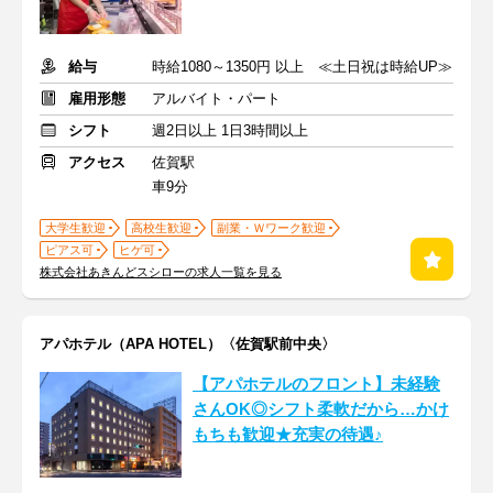
給与
時給1080～1350円 以上 ≪土日祝は時給UP≫
雇用形態
アルバイト・パート
シフト
週2日以上 1日3時間以上
アクセス
佐賀駅
車9分
大学生歓迎
高校生歓迎
副業・Ｗワーク歓迎
ピアス可
ヒゲ可
株式会社あきんどスシローの求人一覧を見る
アパホテル（APA HOTEL）〈佐賀駅前中央〉
【アパホテルのフロント】未経験
さんOK◎シフト柔軟だから…かけ
もちも歓迎★充実の待遇♪