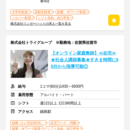
車4分
大学生歓迎
高校生歓迎
副業・Ｗワーク歓迎
シルバー歓迎
シフト自由・自己申告
株式会社リンガーハットの求人一覧を見る
株式会社トライグループ ※勤務地：佐賀県佐賀市
【オンライン家庭教師】≪在宅≫
★社会人講師募集★すきま時間に6
0分から指導可能◎
給与
1コマ(60分)1430～6930円
雇用形態
アルバイト・パート
シフト
週1日以上 1日1時間以上
アクセス
鍋島駅
短期（1ヶ月以内OK）
在宅ワーク・内職
副業・Ｗワーク歓迎
シフト自由・自己申告