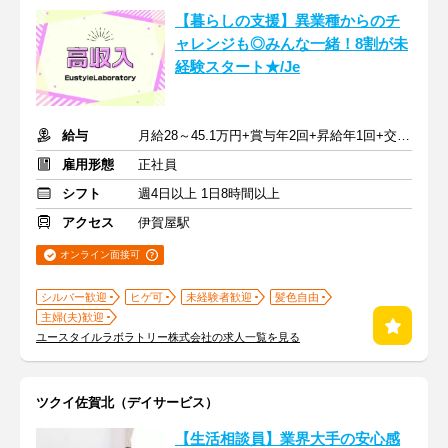
【暮らしの支援】異業種からのチ
ャレンジも◎みんな一緒！8割が未
経験スタート★/Je
給与
月給28～45.1万円+賞与年2回+昇給年1回+交通費全額
雇用形態
正社員
シフト
週4日以上 1日8時間以上
アクセス
伊賀屋駅
オンライン面接可
シルバー歓迎
ヒゲ可
未経験者歓迎
髪色自由
主婦(夫)歓迎
ユースタイルラボラトリー株式会社の求人一覧を見る
ツクイ佐賀北（デイサービス）
【生活相談員】業界大手の安心感