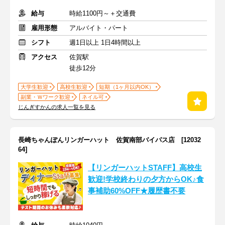
給与
時給1100円～＋交通費
雇用形態
アルバイト・パート
シフト
週1日以上 1日4時間以上
アクセス
佐賀駅
徒歩12分
大学生歓迎
高校生歓迎
短期（1ヶ月以内OK）
副業・Ｗワーク歓迎
ネイル可
じんぎすかんの求人一覧を見る
長崎ちゃんぽんリンガーハット 佐賀南部バイパス店 [12032
64]
【リンガーハットSTAFF】高校生
歓迎!学校終わりの夕方からOK♪食
事補助60%OFF★履歴書不要