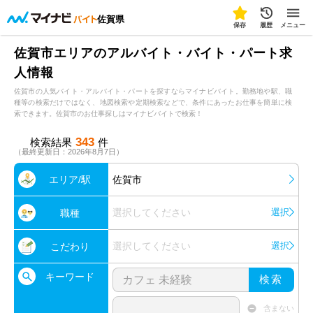
佐賀県
保存
履歴
メニュー
佐賀市エリアのアルバイト・バイト・パート求
人情報
佐賀市の人気バイト・アルバイト・パートを探すならマイナビバイト。勤務地や駅、職
種等の検索だけではなく、地図検索や定期検索などで、条件にあったお仕事を簡単に検
索できます。佐賀市のお仕事探しはマイナビバイトで検索！
343
検索結果
件
（最終更新日：2026年8月7日）
エリア/駅
佐賀市
選択してください
選択
職種
選択してください
選択
こだわり
キーワード
検索
含まない