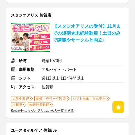
スタジオアリス 佐賀店
【スタジオアリスの受付】11月ま
での短期★未経験歓迎！土日のみ
で講義やサークルと両立♪
給与
時給1070円
雇用形態
アルバイト・パート
シフト
週1日以上 1日4時間以上
アクセス
佐賀駅
大学生歓迎
副業・Ｗワーク歓迎
シフト自由・自己申告
土日祝
未経験者歓迎
株式会社スタジオアリスの求人一覧を見る
ユースタイルケア 佐賀/Je