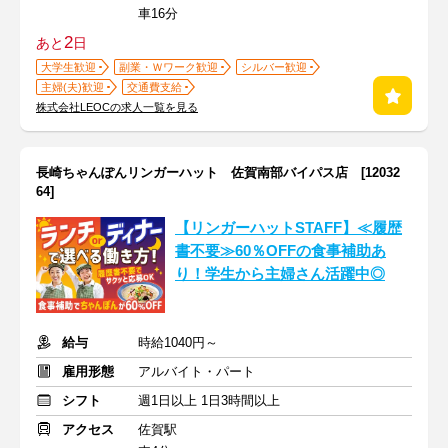
車16分
2
あと
日
大学生歓迎
副業・Ｗワーク歓迎
シルバー歓迎
主婦(夫)歓迎
交通費支給
株式会社LEOCの求人一覧を見る
長崎ちゃんぽんリンガーハット 佐賀南部バイパス店 [12032
64]
【リンガーハットSTAFF】≪履歴
書不要≫60％OFFの食事補助あ
り！学生から主婦さん活躍中◎
給与
時給1040円～
雇用形態
アルバイト・パート
シフト
週1日以上 1日3時間以上
アクセス
佐賀駅