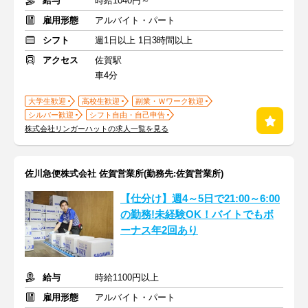
給与
時給1040円～
雇用形態
アルバイト・パート
シフト
週1日以上 1日3時間以上
アクセス
佐賀駅
車4分
大学生歓迎
高校生歓迎
副業・Ｗワーク歓迎
シルバー歓迎
シフト自由・自己申告
株式会社リンガーハットの求人一覧を見る
佐川急便株式会社 佐賀営業所(勤務先:佐賀営業所)
【仕分け】週4～5日で21:00～6:00
の勤務!未経験OK！バイトでもボ
ーナス年2回あり
給与
時給1100円以上
雇用形態
アルバイト・パート