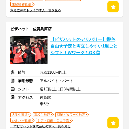
未経験者歓迎
家庭教師のトライの求人一覧を見る
ピザハット 佐賀兵庫店
【ピザハットのデリバリー】髪色
自由★予定と両立しやすい1週ごと
シフト！WワークもOK◎
給与
時給1100円以上
雇用形態
アルバイト・パート
シフト
週1日以上 1日3時間以上
アクセス
佐賀駅
車6分
大学生歓迎
高校生歓迎
副業・Ｗワーク歓迎
シルバー歓迎
シフト自由・自己申告
日本ピザハット株式会社の求人一覧を見る