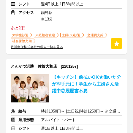
シフト
週4日以上 1日8時間以上
アクセス
鍋島駅
車13分
2
あと
日
大学生歓迎
未経験者歓迎
主婦(夫)歓迎
交通費支給
社会保険完備
佐川急便株式会社の求人一覧を見る
とんかつ浜勝 佐賀大和店 [2201267]
【キッチン】前払いOK★働いた分
が即手元に！学生から主婦さん活
躍中◎履歴書不要
給与
時給1050円～ [土日祝]時給1250円～ ※交通費全額支給
雇用形態
アルバイト・パート
シフト
週1日以上 1日3時間以上