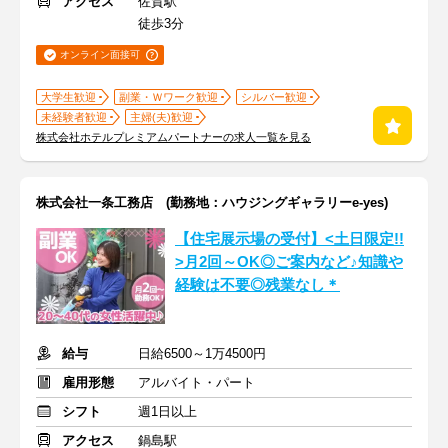
アクセス
佐賀駅
徒歩3分
オンライン面接可
大学生歓迎
副業・Ｗワーク歓迎
シルバー歓迎
未経験者歓迎
主婦(夫)歓迎
株式会社ホテルプレミアムパートナーの求人一覧を見る
株式会社一条工務店 (勤務地：ハウジングギャラリーe-yes)
【住宅展示場の受付】<土日限定!!
>月2回～OK◎ご案内など♪知識や
経験は不要◎残業なし＊
給与
日給6500～1万4500円
雇用形態
アルバイト・パート
シフト
週1日以上
アクセス
鍋島駅