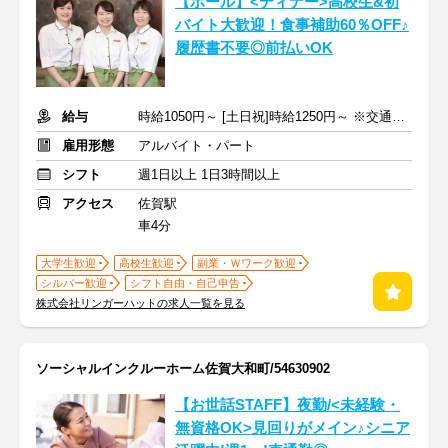
【ホール】<ディナー>高校生&初
バイト大歓迎！食事補助60％OFF♪
履歴書不要◎前払いOK
給与
時給1050円～ [土日祝]時給1250円～ ※交通費全額支給
雇用形態
アルバイト・パート
シフト
週1日以上 1日3時間以上
アクセス
佐賀駅
車4分
大学生歓迎
高校生歓迎
副業・Ｗワーク歓迎
シルバー歓迎
シフト自由・自己申告
株式会社リンガーハットの求人一覧を見る
ソーシャルインクルーホーム佐賀大和町/54630902
【お世話STAFF】夜勤/<未経験・
無資格OK>見回りがメイン♪シニア