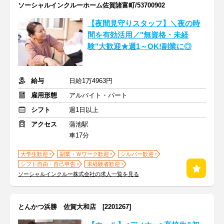
ソーシャルインクルーホーム佐賀諸富町/53700902
【夜間見守りスタッフ】＼夜の時
間を有効活用／"無資格・未経
験"大歓迎★週1～OK!副業に◎
給与
日給1万4963円
雇用形態
アルバイト・パート
シフト
週1日以上
アクセス
蒲池駅
車17分
大学生歓迎
副業・Ｗワーク歓迎
シルバー歓迎
シフト自由・自己申告
未経験者歓迎
ソーシャルインクルー株式会社の求人一覧を見る
とんかつ浜勝 佐賀大和店 [2201267]