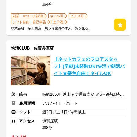
車4分
副業・Ｗワーク歓迎
ネイル可
ピアス可
シフト自由・自己申告
土日祝
株式会社一条工務店 展示場案件の求人一覧を見る
快活CLUB 佐賀兵庫店
【ネットカフェのフロアスタッ
フ】[早朝]未経験OK!快活で朝活バ
イト★髪色自由！ネイルOK
給与
時給1050円以上＋交通費支給 ※5～9時は時給1100円
雇用形態
アルバイト・パート
シフト
週2日以上 1日4時間以上
アクセス
伊賀屋駅
車8分
2
あと
日