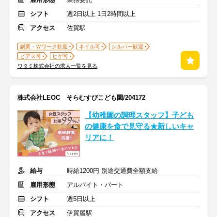
シフト
週2日以上 1日2時間以上
アクセス
佐賀駅
副業・Ｗワーク歓迎
ネイル可
シルバー歓迎
ピアス可
ヒゲ可
ワタミ株式会社の求人一覧を見る
株式会社LEOC そらむすびこども園/204172
【幼稚園の調理スタッフ】子ども
の健康を食で見守る★新しいキャ
リアに！
給与
時給1200円 別途交通費全額支給
雇用形態
アルバイト・パート
シフト
週5日以上
アクセス
伊賀屋駅