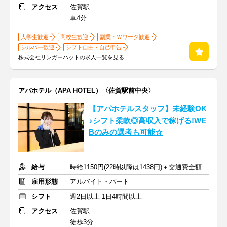
アクセス
佐賀駅
車4分
大学生歓迎
高校生歓迎
副業・Ｗワーク歓迎
シルバー歓迎
シフト自由・自己申告
株式会社リンガーハットの求人一覧を見る
アパホテル（APA HOTEL）〈佐賀駅前中央〉
【アパホテルスタッフ】未経験OK
♪シフト柔軟◎高収入で稼げる!WE
Bのみの選考も可能☆
給与
時給1150円(22時以降は1438円)＋交通費全額支給
雇用形態
アルバイト・パート
シフト
週2日以上 1日4時間以上
アクセス
佐賀駅
徒歩3分