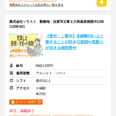
有限会社コクピット立石の求人一覧を見る
株式会社ソラスト 勤務地：佐賀市立富士大和温泉病院/41198
11208-021
【受付・ご案内】未経験OK♪人と
接することが好き◎笑顔や気配り
が活きる病院受付
給与
時給1100円
雇用形態
アルバイト・パート
シフト
週4日以上
アクセス
小城駅
車23分
オンライン面接可
本日、掲載終了