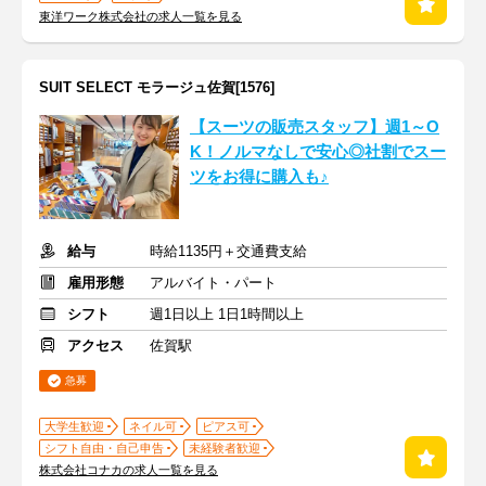
東洋ワーク株式会社の求人一覧を見る
SUIT SELECT モラージュ佐賀[1576]
【スーツの販売スタッフ】週1～O
K！ノルマなしで安心◎社割でスー
ツをお得に購入も♪
給与
時給1135円＋交通費支給
雇用形態
アルバイト・パート
シフト
週1日以上 1日1時間以上
アクセス
佐賀駅
急募
大学生歓迎
ネイル可
ピアス可
シフト自由・自己申告
未経験者歓迎
株式会社コナカの求人一覧を見る