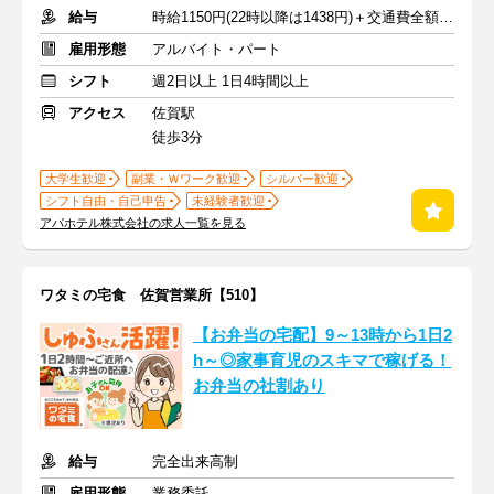
給与
時給1150円(22時以降は1438円)＋交通費全額支給
雇用形態
アルバイト・パート
シフト
週2日以上 1日4時間以上
アクセス
佐賀駅
徒歩3分
大学生歓迎
副業・Ｗワーク歓迎
シルバー歓迎
シフト自由・自己申告
未経験者歓迎
アパホテル株式会社の求人一覧を見る
ワタミの宅食 佐賀営業所【510】
【お弁当の宅配】9～13時から1日2
h～◎家事育児のスキマで稼げる！
お弁当の社割あり
給与
完全出来高制
雇用形態
業務委託