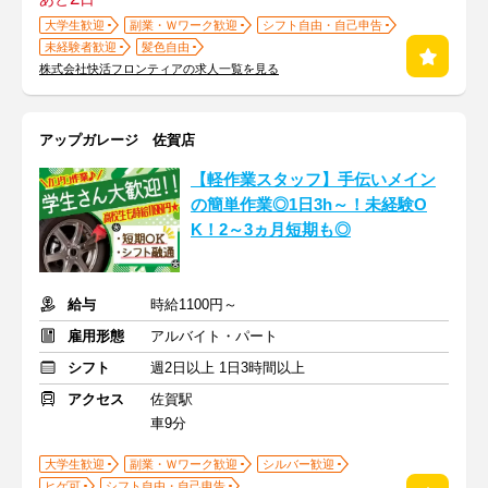
大学生歓迎
副業・Ｗワーク歓迎
シフト自由・自己申告
未経験者歓迎
髪色自由
株式会社快活フロンティアの求人一覧を見る
アップガレージ 佐賀店
【軽作業スタッフ】手伝いメイン
の簡単作業◎1日3h～！未経験O
K！2～3ヵ月短期も◎
給与
時給1100円～
雇用形態
アルバイト・パート
シフト
週2日以上 1日3時間以上
アクセス
佐賀駅
車9分
大学生歓迎
副業・Ｗワーク歓迎
シルバー歓迎
ヒゲ可
シフト自由・自己申告