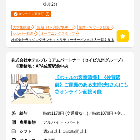
徒歩2分
オンライン面接可
大学生歓迎
短期（1ヶ月以内OK）
副業・Ｗワーク歓迎
シルバー歓迎
オープニングスタッフ
株式会社ライジングサンセキュリティーサービスの求人一覧を見る
株式会社ホテルプレミアムパートナー（セイビ九州グループ）
※勤務地：APA佐賀駅前中央
【ホテルの客室清掃】《佐賀駅
前》ご家庭のある主婦(夫)さんにも
◎オンライン面接可能
給与
時給1170円 (交通費なし)／時給1070円 +交通費
雇用形態
アルバイト・パート
シフト
週2日以上 1日3時間以上