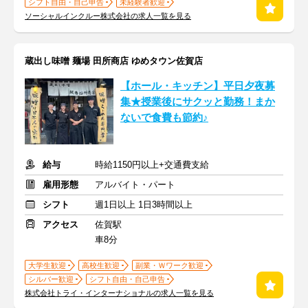
シフト自由・自己申告
未経験者歓迎
ソーシャルインクルー株式会社の求人一覧を見る
蔵出し味噌 麺場 田所商店 ゆめタウン佐賀店
【ホール・キッチン】平日夕夜募
集★授業後にサクッと勤務！まか
ないで食費も節約♪
給与
時給1150円以上+交通費支給
雇用形態
アルバイト・パート
シフト
週1日以上 1日3時間以上
アクセス
佐賀駅
車8分
大学生歓迎
高校生歓迎
副業・Ｗワーク歓迎
シルバー歓迎
シフト自由・自己申告
株式会社トライ・インターナショナルの求人一覧を見る