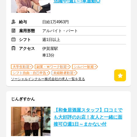
活躍中!週1～!車通勤◎
給与
日給1万4963円
雇用形態
アルバイト・パート
シフト
週1日以上
アクセス
伊賀屋駅
車13分
大学生歓迎
副業・Ｗワーク歓迎
シルバー歓迎
シフト自由・自己申告
未経験者歓迎
ソーシャルインクルー株式会社の求人一覧を見る
じんぎすかん
【和食居酒屋スタッフ】口コミで
も大好評のお店！友人と一緒に面
接可◎週1日～まかない付