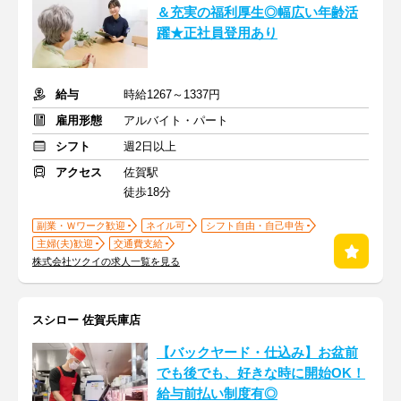
＆充実の福利厚生◎幅広い年齢活
躍★正社員登用あり
給与
時給1267～1337円
雇用形態
アルバイト・パート
シフト
週2日以上
アクセス
佐賀駅
徒歩18分
副業・Ｗワーク歓迎
ネイル可
シフト自由・自己申告
主婦(夫)歓迎
交通費支給
株式会社ツクイの求人一覧を見る
スシロー 佐賀兵庫店
【バックヤード・仕込み】お盆前
でも後でも、好きな時に開始OK！
給与前払い制度有◎