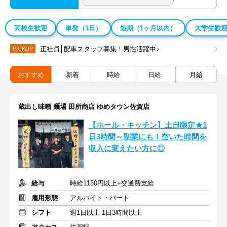
高校生歓迎
単発（1日）
短期（1ヶ月以内）
大学生歓
正社員│配車スタッフ募集！男性活躍中♪
PICKUP
おすすめ
新着
時給
日給
月給
蔵出し味噌 麺場 田所商店 ゆめタウン佐賀店
【ホール・キッチン】土日限定★1
日3時間～副業にも！空いた時間を
収入に変えたい方に◎
給与
時給1150円以上+交通費支給
雇用形態
アルバイト・パート
シフト
週1日以上 1日3時間以上