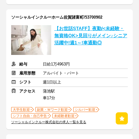
ソーシャルインクルーホーム佐賀諸富町/53700902
【お世話STAFF】夜勤/<未経験・
無資格OK>見回りがメイン♪シニア
活躍中!週1～!車通勤◎
給与
日給1万4963円
雇用形態
アルバイト・パート
シフト
週1日以上
アクセス
蒲池駅
車17分
大学生歓迎
副業・Ｗワーク歓迎
シルバー歓迎
シフト自由・自己申告
未経験者歓迎
ソーシャルインクルー株式会社の求人一覧を見る