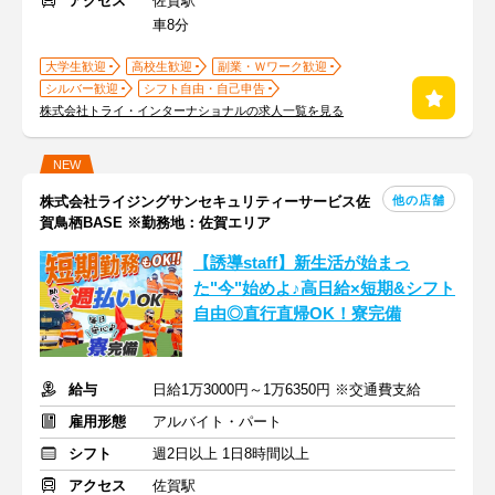
アクセス
佐賀駅
車8分
大学生歓迎
高校生歓迎
副業・Ｗワーク歓迎
シルバー歓迎
シフト自由・自己申告
株式会社トライ・インターナショナルの求人一覧を見る
NEW
他の店舗
株式会社ライジングサンセキュリティーサービス佐
賀鳥栖BASE ※勤務地：佐賀エリア
【誘導staff】新生活が始まっ
た"今"始めよ♪高日給×短期&シフト
自由◎直行直帰OK！寮完備
給与
日給1万3000円～1万6350円 ※交通費支給
雇用形態
アルバイト・パート
シフト
週2日以上 1日8時間以上
アクセス
佐賀駅