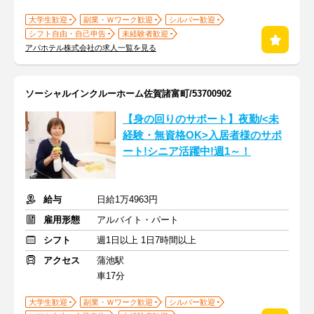
大学生歓迎
副業・Ｗワーク歓迎
シルバー歓迎
シフト自由・自己申告
未経験者歓迎
アパホテル株式会社の求人一覧を見る
ソーシャルインクルーホーム佐賀諸富町/53700902
【身の回りのサポート】夜勤/<未
経験・無資格OK>入居者様のサポ
ート!シニア活躍中!週1～！
給与
日給1万4963円
雇用形態
アルバイト・パート
シフト
週1日以上 1日7時間以上
アクセス
蒲池駅
車17分
大学生歓迎
副業・Ｗワーク歓迎
シルバー歓迎