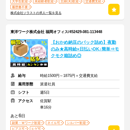
大学生歓迎
未経験者歓迎
主婦(夫)歓迎
交通費支給
履歴書不要
株式会社ソラストの求人一覧を見る
東洋ワーク株式会社 福岡オフィス/452429-081-113448
【おかめ納豆のパック詰め】夜勤
のみ★高時給×日払いOK♪簡単⇒モ
クモク箱詰め◎
給与
時給1500円～1875円＋交通費支給
雇用形態
派遣社員
シフト
週5日
アクセス
佐賀駅
車16分
6
あと
日
副業・Ｗワーク歓迎
ネイル可
シルバー歓迎
ピアス可
ヒゲ可