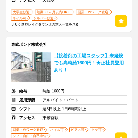
アクセス
久喜駅
大学生歓迎
短期（1ヶ月以内OK）
副業・Ｗワーク歓迎
ネイル可
シルバー歓迎
ＪＵＣ越谷レイクタウン店の求人一覧を見る
東武ボンド株式会社
【接着剤の工場スタッフ】未経験
でも高時給1600円！★正社員登用
あり！
給与
時給 1600円
雇用形態
アルバイト・パート
シフト
週3日以上 1日6時間以上
アクセス
東鷲宮駅
副業・Ｗワーク歓迎
ネイル可
ピアス可
ヒゲ可
シフト自由・自己申告