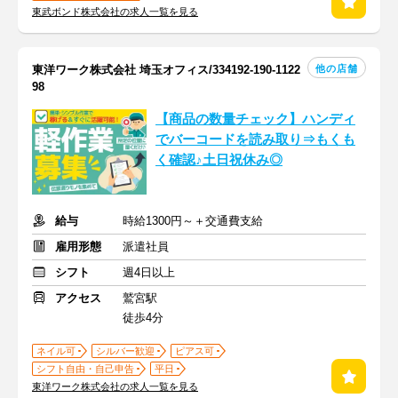
東武ボンド株式会社の求人一覧を見る
他の店舗
東洋ワーク株式会社 埼玉オフィス/334192-190-1122
98
【商品の数量チェック】ハンディ
でバーコードを読み取り⇒もくも
く確認♪土日祝休み◎
給与
時給1300円～＋交通費支給
雇用形態
派遣社員
シフト
週4日以上
アクセス
鷲宮駅
徒歩4分
ネイル可
シルバー歓迎
ピアス可
シフト自由・自己申告
平日
東洋ワーク株式会社の求人一覧を見る