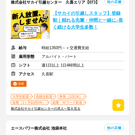
他の店舗
株式会社サカイ引越センター 久喜エリア【073】
【サカイの引越しスタッフ】登録
制｜頼れる先輩・仲間と一緒に♪長
く続ける大学生多数！
給与
時給1350円～＋交通費支給
雇用形態
アルバイト・パート
シフト
週1日以上 1日4時間以上
アクセス
久喜駅
急募
大学生歓迎
高校生歓迎
単発（1日OK）
短期（1ヶ月以内OK）
副業・Ｗワーク歓迎
株式会社サカイ引越センターの求人一覧を見る
他の店舗
エースパワー株式会社 池袋本社