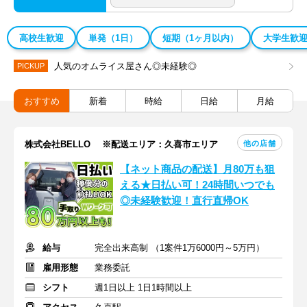
高校生歓迎
単発（1日）
短期（1ヶ月以内）
大学生歓
人気のオムライス屋さん◎未経験◎
PICKUP
おすすめ
新着
時給
日給
月給
他の店舗
株式会社BELLO ※配送エリア：久喜市エリア
【ネット商品の配送】月80万も狙
える★日払い可！24時間いつでも
◎未経験歓迎！直行直帰OK
給与
完全出来高制 （1案件1万6000円～5万円）
雇用形態
業務委託
シフト
週1日以上 1日1時間以上