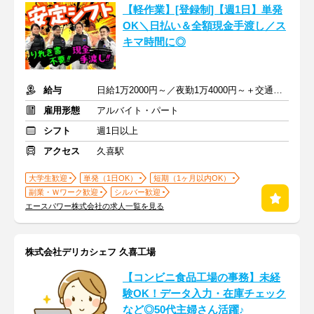
【軽作業】[登録制]【週1日】単発
OK＼日払い＆全額現金手渡し／ス
キマ時間に◎
給与
日給1万2000円～／夜勤1万4000円～＋交通費＋各種手当
雇用形態
アルバイト・パート
シフト
週1日以上
アクセス
久喜駅
大学生歓迎
単発（1日OK）
短期（1ヶ月以内OK）
副業・Ｗワーク歓迎
シルバー歓迎
エースパワー株式会社の求人一覧を見る
株式会社デリカシェフ 久喜工場
【コンビニ食品工場の事務】未経
験OK！データ入力・在庫チェック
など◎50代主婦さん活躍♪