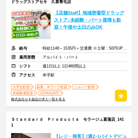
ドラッグストアセキ 久喜青毛店
【店舗Staff】地域密着型ドラッグ
ストア♪未経験・パート復帰も歓
迎！午後や土日のみOK
給与
時給1148～1535円＋交通費 ※土曜：50円UP/日曜・祝日：100円UP
雇用形態
アルバイト・パート
シフト
週1日以上 1日4時間以上
アクセス
幸手駅
大学生歓迎
副業・Ｗワーク歓迎
シルバー歓迎
未経験者歓迎
1日4h以内可
株式会社セキ薬品の求人一覧を見る
Ｓｔａｎｄａｒｄ Ｐｒｏｄｕｃｔｓ モラージュ菖蒲店_141
1
【レジ・接客】[週2~]バイトデビュ