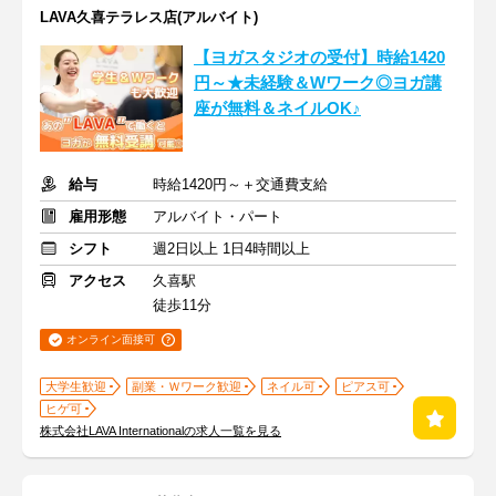
LAVA久喜テラレス店(アルバイト)
【ヨガスタジオの受付】時給1420
円～★未経験＆Wワーク◎ヨガ講
座が無料＆ネイルOK♪
給与
時給1420円～＋交通費支給
雇用形態
アルバイト・パート
シフト
週2日以上 1日4時間以上
アクセス
久喜駅
徒歩11分
オンライン面接可
大学生歓迎
副業・Ｗワーク歓迎
ネイル可
ピアス可
ヒゲ可
株式会社LAVA Internationalの求人一覧を見る