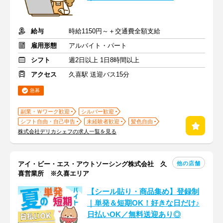
給与
時給1150円～＋交通費全額支給
雇用形態
アルバイト・パート
シフト
週2日以上 1日8時間以上
アクセス
久喜駅 送迎バス15分
急募
副業・Ｗワーク歓迎
シルバー歓迎
シフト自由・自己申告
未経験者歓迎
髪色自由
株式会社デリカシェフの求人一覧を見る
他の店舗
アイ・ビー・エス・アウトソーシング株式会社 久
喜営業所 ※久喜エリア
【シール貼り・商品集め】登録制
｜単発＆短期OK！好きな日だけ♪
日払いOK／無料送迎あり◎