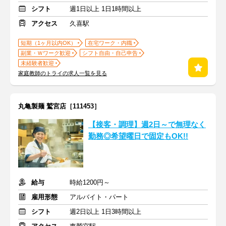
シフト
週1日以上 1日1時間以上
アクセス
久喜駅
短期（1ヶ月以内OK）
在宅ワーク・内職
副業・Ｗワーク歓迎
シフト自由・自己申告
未経験者歓迎
家庭教師のトライの求人一覧を見る
丸亀製麺 鷲宮店［111453］
【接客・調理】週2日～で無理なく
勤務◎希望曜日で固定もOK!!
給与
時給1200円～
雇用形態
アルバイト・パート
シフト
週2日以上 1日3時間以上