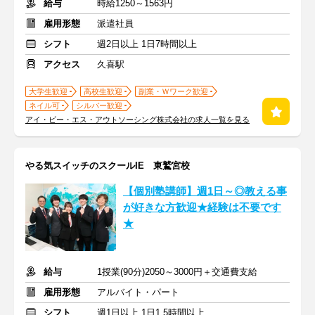
給与
時給1250～1563円
雇用形態
派遣社員
シフト
週2日以上 1日7時間以上
アクセス
久喜駅
大学生歓迎
高校生歓迎
副業・Ｗワーク歓迎
ネイル可
シルバー歓迎
アイ・ビー・エス・アウトソーシング株式会社の求人一覧を見る
やる気スイッチのスクールIE 東鷲宮校
【個別塾講師】週1日～◎教える事
が好きな方歓迎★経験は不要です
★
給与
1授業(90分)2050～3000円＋交通費支給
雇用形態
アルバイト・パート
シフト
週1日以上 1日1.5時間以上