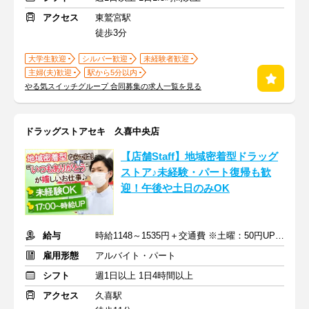
アクセス
東鷲宮駅
徒歩3分
大学生歓迎
シルバー歓迎
未経験者歓迎
主婦(夫)歓迎
駅から5分以内
やる気スイッチグループ 合同募集の求人一覧を見る
ドラッグストアセキ 久喜中央店
【店舗Staff】地域密着型ドラッグ
ストア♪未経験・パート復帰も歓
迎！午後や土日のみOK
給与
時給1148～1535円＋交通費 ※土曜：50円UP/日曜・祝日：100円UP
雇用形態
アルバイト・パート
シフト
週1日以上 1日4時間以上
アクセス
久喜駅