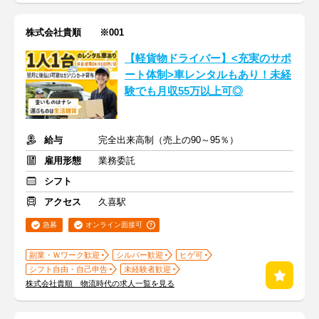
株式会社貴順 ※001
【軽貨物ドライバー】<充実のサポ
ート体制>車レンタルもあり！未経
験でも月収55万以上可◎
給与
完全出来高制（売上の90～95％）
雇用形態
業務委託
シフト
アクセス
久喜駅
急募
オンライン面接可
副業・Ｗワーク歓迎
シルバー歓迎
ヒゲ可
シフト自由・自己申告
未経験者歓迎
株式会社貴順 物流時代の求人一覧を見る