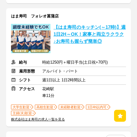
はま寿司 フォレオ菖蒲店
【はま寿司のキッチン(～17時)】週
1日2H～OK！家事と両立ラクラク
♪お寿司も握らず簡単◎
給与
時給1250円＋曜日手当(土日祝+70円)
雇用形態
アルバイト・パート
シフト
週1日以上 1日2時間以上
アクセス
花崎駅
車11分
大学生歓迎
高校生歓迎
未経験者歓迎
1日4h以内可
主婦(夫)歓迎
株式会社はま寿司の求人一覧を見る