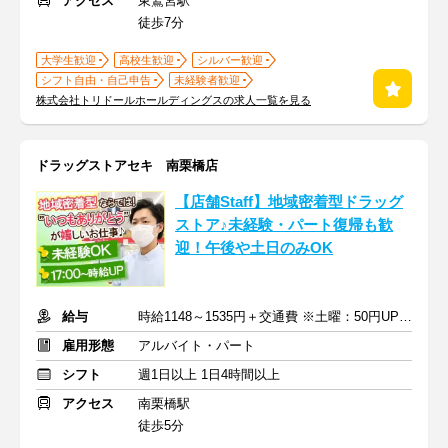
アクセス
東鷲宮駅
徒歩7分
大学生歓迎
高校生歓迎
シルバー歓迎
シフト自由・自己申告
未経験者歓迎
株式会社トリドールホールディングスの求人一覧を見る
ドラッグストアセキ 南栗橋店
【店舗Staff】地域密着型ドラッグ
ストア♪未経験・パート復帰も歓
迎！午後や土日のみOK
給与
時給1148～1535円＋交通費 ※土曜：50円UP/日曜・祝日：100円UP
雇用形態
アルバイト・パート
シフト
週1日以上 1日4時間以上
アクセス
南栗橋駅
徒歩5分