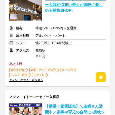
ー大歓迎◎買い替えが気軽に楽し
める雑貨SHOP♪
給与
時給1240～1295円＋交通費
雇用形態
アルバイト・パート
シフト
週2日以上 1日4時間以上
アクセス
花崎駅
車13分
1
あと
日
大学生歓迎
副業・Ｗワーク歓迎
ネイル可
シルバー歓迎
ピアス可
ダイソーの求人一覧を見る
ノジマ イトーヨーカドー久喜店
【携帯・家電販売】＼主婦さん活
躍中／家事や育児の合間に♪柔軟シ