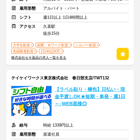
雇用形態
アルバイト・パート
シフト
週1日以上 1日4時間以上
アクセス
久喜駅
徒歩15分
大学生歓迎
副業・Ｗワーク歓迎
シルバー歓迎
未経験者歓迎
1日4h以内可
株式会社セキ薬品の求人一覧を見る
テイケイワークス東京株式会社 春日部支店/TWT132
【ラベル貼り・梱包】日払い・現
金手渡しOK★短期・単発・週1日
～♪WEB面接◎
給与
時給 1339円以上
雇用形態
派遣社員