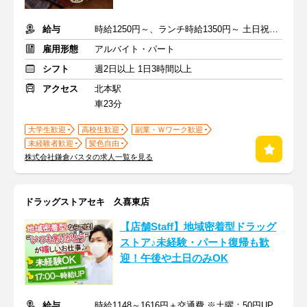
給与
時給1250円～、ランチ時給1350円～ 土日祝+100円～
雇用形態
アルバイト・パート
シフト
週2日以上 1日3時間以上
アクセス
北本駅
車23分
大学生歓迎
高校生歓迎
副業・Ｗワーク歓迎
未経験者歓迎
髪色自由
株式会社鎌倉パスタの求人一覧を見る
ドラッグストアセキ 久喜東店
【店舗Staff】地域密着型ドラッグ
ストア♪未経験・パート復帰も歓
迎！午後や土日のみOK
給与
時給1148～1616円＋交通費 ※土曜：50円UP/日曜・祝日：100円UP