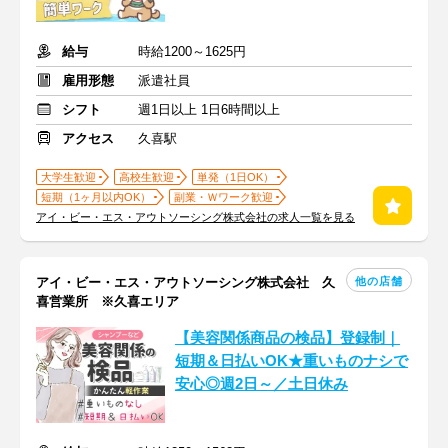
給与
時給1200～1625円
雇用形態
派遣社員
シフト
週1日以上 1日6時間以上
アクセス
久喜駅
大学生歓迎
高校生歓迎
単発（1日OK）
短期（1ヶ月以内OK）
副業・Ｗワーク歓迎
アイ・ビー・エス・アウトソーシング株式会社の求人一覧を見る
他の店舗
アイ・ビー・エス・アウトソーシング株式会社 久
喜営業所 ※久喜エリア
【美容関係商品の検品】登録制｜
短期＆日払いOK★重いものナシで
安心◎週2日～／土日休み