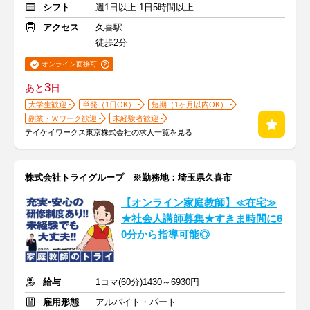
シフト
週1日以上 1日5時間以上
アクセス
久喜駅
徒歩2分
オンライン面接可
3
あと
日
大学生歓迎
単発（1日OK）
短期（1ヶ月以内OK）
副業・Ｗワーク歓迎
未経験者歓迎
テイケイワークス東京株式会社の求人一覧を見る
株式会社トライグループ ※勤務地：埼玉県久喜市
【オンライン家庭教師】≪在宅≫
★社会人講師募集★すきま時間に6
0分から指導可能◎
給与
1コマ(60分)1430～6930円
雇用形態
アルバイト・パート