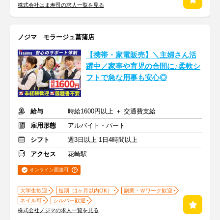
株式会社はま寿司の求人一覧を見る
ノジマ モラージュ菖蒲店
【携帯・家電販売】＼主婦さん活
躍中／家事や育児の合間に♪柔軟シ
フトで急な用事も安心◎
給与
時給1600円以上 ＋ 交通費支給
雇用形態
アルバイト・パート
シフト
週3日以上 1日4時間以上
アクセス
花崎駅
オンライン面接可
大学生歓迎
短期（1ヶ月以内OK）
副業・Ｗワーク歓迎
ネイル可
シルバー歓迎
株式会社ノジマの求人一覧を見る