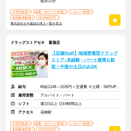
徒歩11分
大学生歓迎
副業・Ｗワーク歓迎
シルバー歓迎
未経験者歓迎
1日4h以内可
株式会社セキ薬品の求人一覧を見る
ドラッグストアセキ 菖蒲店
【店舗Staff】地域密着型ドラッグ
ストア♪未経験・パート復帰も歓
迎！午後や土日のみOK
給与
時給1148～1535円＋交通費 ※土曜：50円UP/日曜・祝日：100円UP
雇用形態
アルバイト・パート
シフト
週1日以上 1日4時間以上
アクセス
花崎駅
大学生歓迎
副業・Ｗワーク歓迎
シルバー歓迎
未経験者歓迎
1日4h以内可