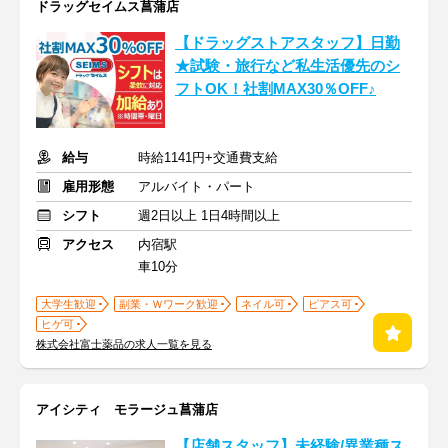
ドラッグセイムス菖蒲店
【ドラッグストアスタッフ】日勤
★試験・旅行など私生活優先のシ
フトOK！社割MAX30％OFF♪
給与
時給1141円+交通費支給
雇用形態
アルバイト・パート
シフト
週2日以上 1日4時間以上
アクセス
内宿駅
車10分
大学生歓迎
副業・Ｗワーク歓迎
ネイル可
ピアス可
ヒゲ可
株式会社富士薬品の求人一覧を見る
アイシティ モラージュ菖蒲店
【店舗スタッフ】未経験/異業種ス