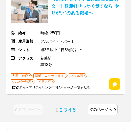
タート歓迎◎せっかく働くなら"や
りがい"のある職場へ
給与
時給1250円
雇用形態
アルバイト・パート
シフト
週3日以上 1日5時間以上
アクセス
花崎駅
車13分
大学生歓迎
副業・Ｗワーク歓迎
ネイル可
シルバー歓迎
ピアス可
HOYAアイケアリテイリング合同会社の求人一覧を見る
1
2
3
4
5
前のページへ
次のページへ