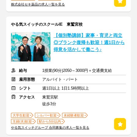
株式会社セキ薬品の求人一覧を見る
やる気スイッチのスクールIE 東鷲宮校
【個別塾講師】家事・育児と両立
◎ブランク復帰も歓迎！週1日から
得意を活かして働こう♪
給与
1授業(90分)2050～3000円＋交通費支給
雇用形態
アルバイト・パート
シフト
週1日以上 1日1.5時間以上
アクセス
東鷲宮駅
徒歩3分
大学生歓迎
シルバー歓迎
未経験者歓迎
主婦(夫)歓迎
駅から5分以内
やる気スイッチグループ 合同募集の求人一覧を見る