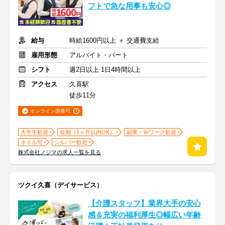
フトで急な用事も安心◎
給与
時給1600円以上 ＋ 交通費支給
雇用形態
アルバイト・パート
シフト
週2日以上 1日4時間以上
アクセス
久喜駅
徒歩11分
オンライン面接可
大学生歓迎
短期（1ヶ月以内OK）
副業・Ｗワーク歓迎
ネイル可
シルバー歓迎
株式会社ノジマの求人一覧を見る
ツクイ久喜（デイサービス）
【介護スタッフ】業界大手の安心
感＆充実の福利厚生◎幅広い年齢