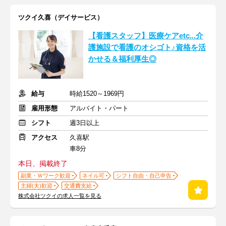
ツクイ久喜（デイサービス）
【看護スタッフ】医療ケアetc...介
護施設で看護のオシゴト♪資格を活
かせる＆福利厚生◎
給与
時給1520～1969円
雇用形態
アルバイト・パート
シフト
週3日以上
アクセス
久喜駅
車8分
本日、掲載終了
副業・Ｗワーク歓迎
ネイル可
シフト自由・自己申告
主婦(夫)歓迎
交通費支給
株式会社ツクイの求人一覧を見る