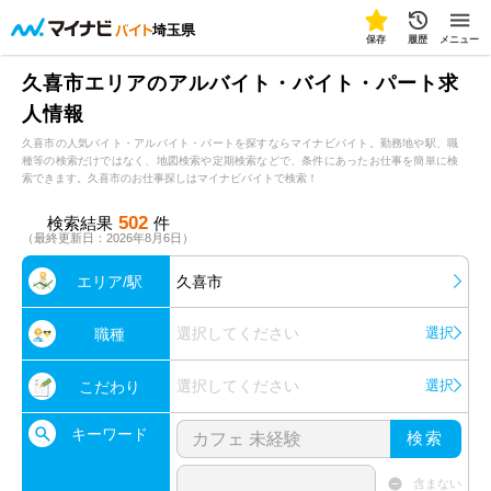
埼玉県
保存
履歴
メニュー
久喜市エリアのアルバイト・バイト・パート求
人情報
久喜市の人気バイト・アルバイト・パートを探すならマイナビバイト。勤務地や駅、職
種等の検索だけではなく、地図検索や定期検索などで、条件にあったお仕事を簡単に検
索できます。久喜市のお仕事探しはマイナビバイトで検索！
502
検索結果
件
（最終更新日：2026年8月6日）
エリア/駅
久喜市
選択してください
選択
職種
選択してください
選択
こだわり
キーワード
検索
含まない