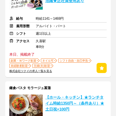
活躍★正社員登用あり
給与
時給1141～1469円
雇用形態
アルバイト・パート
シフト
週1日以上
アクセス
久喜駅
車8分
本日、掲載終了
副業・Ｗワーク歓迎
ネイル可
シフト自由・自己申告
未経験者歓迎
主婦(夫)歓迎
株式会社ツクイの求人一覧を見る
鎌倉パスタ モラージュ菖蒲
【ホール・キッチン】★ランチタ
イム時給1350円～（条件あり）★
土日祝+100円