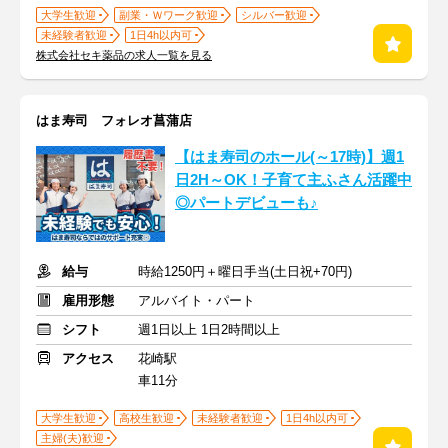
大学生歓迎
副業・Ｗワーク歓迎
シルバー歓迎
未経験者歓迎
1日4h以内可
株式会社セキ薬品の求人一覧を見る
はま寿司 フォレオ菖蒲店
【はま寿司のホール(～17時)】週1
日2H～OK！子育て主ふさん活躍中
◎パートデビューも♪
給与
時給1250円＋曜日手当(土日祝+70円)
雇用形態
アルバイト・パート
シフト
週1日以上 1日2時間以上
アクセス
花崎駅
車11分
大学生歓迎
高校生歓迎
未経験者歓迎
1日4h以内可
主婦(夫)歓迎