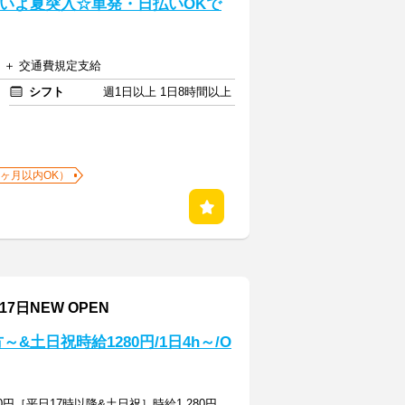
よいよ夏突入☆単発・日払いOKで
円 ＋ 交通費規定支給
シフト
週1日以上 1日8時間以上
1ヶ月以内OK）
7日NEW OPEN
～&土日祝時給1280円/1日4h～/O
0円［平日17時以降&土日祝］時給1,280円