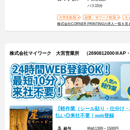
バス15分
大学生歓迎
副業・Ｗワーク歓迎
ネ
株式会社CORNER PRINTINGの求人一覧を見
株式会社マイワーク 大宮営業所 （2690812000※AP
【軽作業（シール貼り・仕分け・
払い◎来社不要！web登録
給与
時給1300～1500円