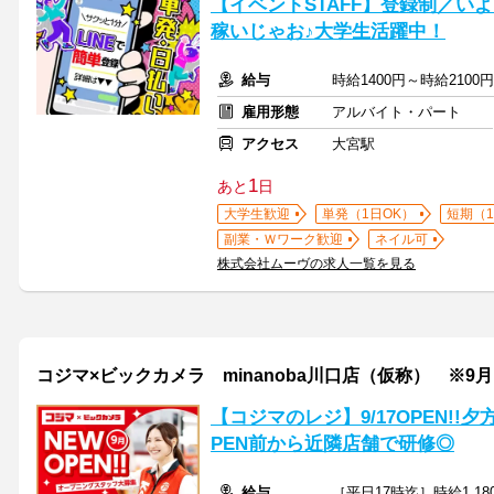
【イベントSTAFF】登録制／い
稼いじゃお♪大学生活躍中！
給与
時給1400円～時給2100
雇用形態
アルバイト・パート
アクセス
大宮駅
1
あと
日
大学生歓迎
単発（1日OK）
短期（
副業・Ｗワーク歓迎
ネイル可
株式会社ムーヴの求人一覧を見る
コジマ×ビックカメラ minanoba川口店（仮称） ※9月1
【コジマのレジ】9/17OPEN!!夕方
PEN前から近隣店舗で研修◎
給与
［平日17時迄］時給1,18