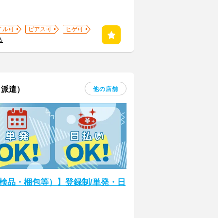
イル可
ピアス可
ヒゲ可
る
・派遣）
他の店舗
検品・梱包等）】登録制/単発・日