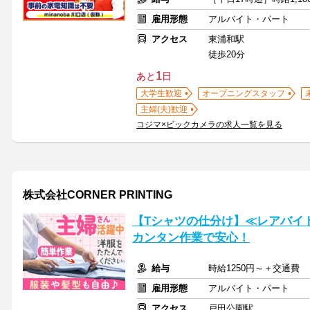
雇用形態
アルバイト・パート
アクセス
東浦和駅
徒歩20分
1
あと
日
大学生歓迎
オープニングスタッフ
主婦(夫)歓迎
コジマ×ビックカメラの求人一覧を見る
株式会社CORNER PRINTING
【Tシャツの仕分け】≪レアバイ
カンタン作業で安心！
給与
時給1250円～＋交通費
雇用形態
アルバイト・パート
アクセス
戸田公園駅