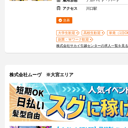
雇用形態
アルバイト・パート
アクセス
川口駅
急募
大学生歓迎
高校生歓迎
単発（1日O
副業・Ｗワーク歓迎
株式会社サカイ引越センターの求人一覧を見
株式会社ムーヴ ※大宮エリア