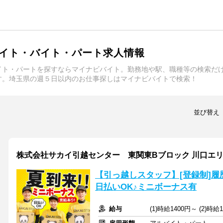
イト・バイト・パート求人情報
イト・パートを探すならマイナビバイト。勤務地や駅、職種等の検索だ
す。埼玉県の週５日以内のお仕事探しはマイナビバイトで検索！
並び替え
株式会社サカイ引越センター 東関東Bブロック 川口エリ
【引っ越しスタッフ】[登録制]履
日払いOK♪ミニボーナス有
給与
(1)時給1400円～ (2)時