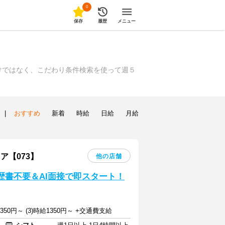
0
保存
履歴
メニュー
けではなく、こだわり条件検索を使って週５
|
おすすめ
新着
時給
日給
月給
ア【073】
他の店舗
歴書不要＆AI面接で即スタート！
給1350円～ (3)時給1350円～ +交通費支給