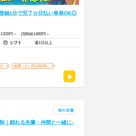
E登録1分で完了☆日払い単発OK◎
給1320円～ (3)時給1400円～
シフト
週1日以上
K）
短期（1ヶ月以内OK）
他の店舗
制｜頼れる先輩・仲間と一緒に♪