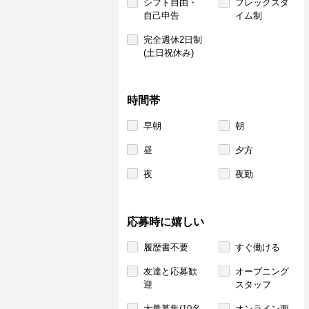
シフト自由・
フレックスタ
自己申告
イム制
完全週休2日制
(土日祝休み)
時間帯
早朝
朝
昼
夕方
夜
夜勤
応募時に嬉しい
履歴書不要
すぐ働ける
友達と応募歓
オープニング
迎
スタッフ
大量募集(10名
オンライン面