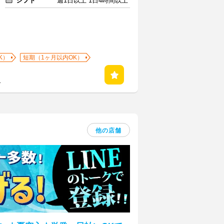
シフト
週1日以上 1日4時間以上
K）
短期（1ヶ月以内OK）
る
他の店舗