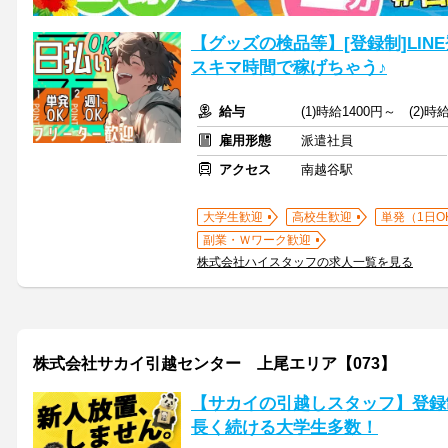
【グッズの検品等】[登録制]LIN
スキマ時間で稼げちゃう♪
給与
(1)時給1400円～ (2)時
雇用形態
派遣社員
アクセス
南越谷駅
大学生歓迎
高校生歓迎
単発（1日O
副業・Ｗワーク歓迎
株式会社ハイスタッフの求人一覧を見る
株式会社サカイ引越センター 上尾エリア【073】
【サカイの引越しスタッフ】登録
長く続ける大学生多数！