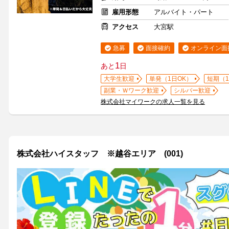
雇用形態
アルバイト・パート
アクセス
大宮駅
急募
面接確約
オンライン面
1
あと
日
大学生歓迎
単発（1日OK）
短期（
副業・Ｗワーク歓迎
シルバー歓迎
株式会社マイワークの求人一覧を見る
株式会社ハイスタッフ ※越谷エリア (001)