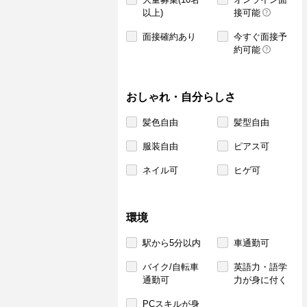
以上)
接可能
面接確約あり
今すぐ面接予
約可能
おしゃれ・自分らしさ
髪色自由
髪型自由
服装自由
ピアス可
ネイル可
ヒゲ可
環境
駅から5分以内
車通勤可
バイク/自転車
英語力・語学
通勤可
力が身に付く
PCスキルが身