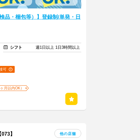
検品・梱包等）】登録制/単発・日
シフト
週1日以上 1日3時間以上
接可
1ヶ月以内OK）
073】
他の店舗