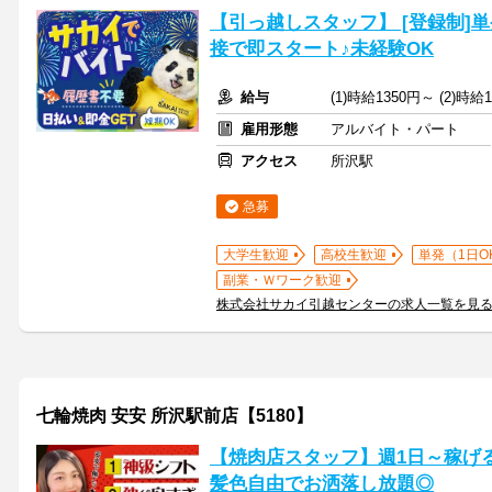
【引っ越しスタッフ】 [登録制]
接で即スタート♪未経験OK
給与
(1)時給1350円～ (2)時
雇用形態
アルバイト・パート
アクセス
所沢駅
急募
大学生歓迎
高校生歓迎
単発（1日O
副業・Ｗワーク歓迎
株式会社サカイ引越センターの求人一覧を見
七輪焼肉 安安 所沢駅前店【5180】
【焼肉店スタッフ】週1日～稼げる
髪色自由でお洒落し放題◎