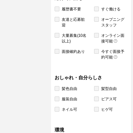
履歴書不要
すぐ働ける
友達と応募歓
オープニング
迎
スタッフ
大量募集(10名
オンライン面
以上)
接可能
面接確約あり
今すぐ面接予
約可能
おしゃれ・自分らしさ
髪色自由
髪型自由
服装自由
ピアス可
ネイル可
ヒゲ可
環境