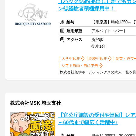
【パック詰め/品出し】誰でもカ
ン◎経験者積極採用中！
給与
【籠原店】時給1250～【
雇用形態
アルバイト・パート
アクセス
所沢駅
徒歩1分
大学生歓迎
高校生歓迎
副業・Ｗワ
シフト自由・自己申告
株式会社魚耕ホールディングスの求人一覧を
株式会社MSK 埼玉支社
【官公庁施設の受付や巡回】レア
～60代まで幅広く活躍中♪
給与
日給12,000円～20,000円