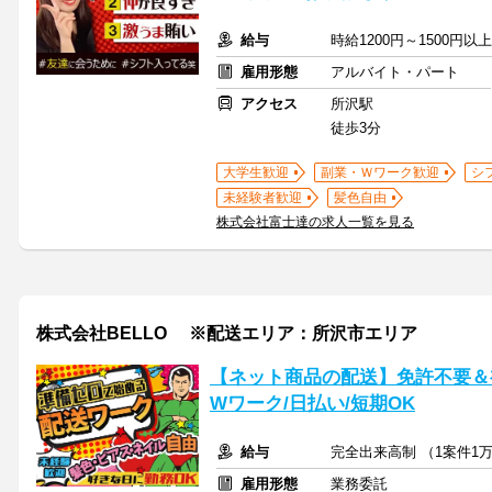
給与
時給1200円～1500円
雇用形態
アルバイト・パート
アクセス
所沢駅
徒歩3分
大学生歓迎
副業・Ｗワーク歓迎
シ
未経験者歓迎
髪色自由
株式会社富士達の求人一覧を見る
株式会社BELLO ※配送エリア：所沢市エリア
【ネット商品の配送】免許不要＆
Wワーク/日払い/短期OK
給与
完全出来高制 （1案件1万
雇用形態
業務委託