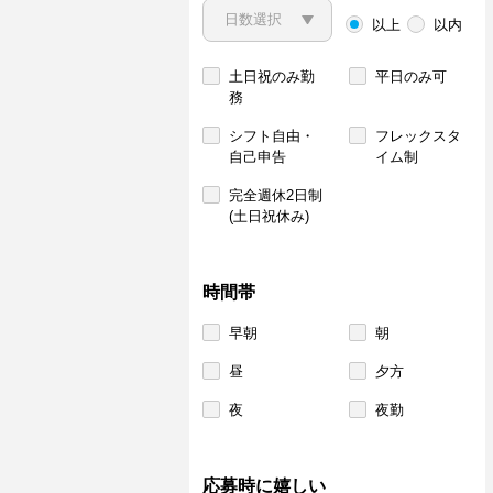
以上
以内
土日祝のみ勤
平日のみ可
務
シフト自由・
フレックスタ
自己申告
イム制
完全週休2日制
(土日祝休み)
時間帯
早朝
朝
昼
夕方
夜
夜勤
応募時に嬉しい