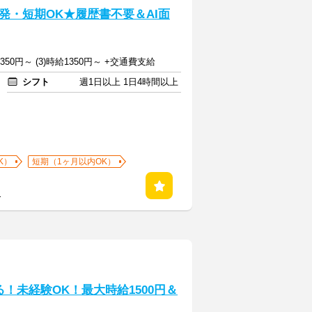
単発・短期OK★履歴書不要＆AI面
給1350円～ (3)時給1350円～ +交通費支給
シフト
週1日以上 1日4時間以上
K）
短期（1ヶ月以内OK）
る
！未経験OK！最大時給1500円＆