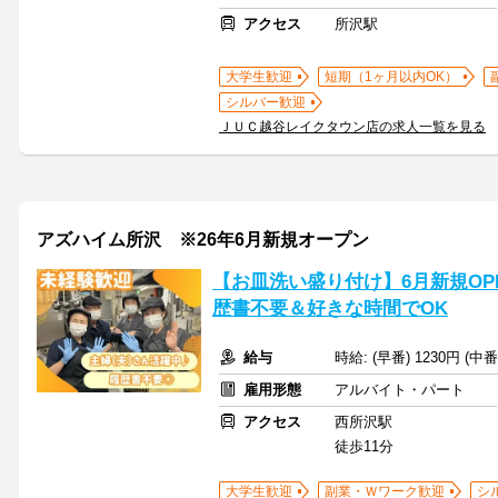
アクセス
所沢駅
大学生歓迎
短期（1ヶ月以内OK）
シルバー歓迎
ＪＵＣ越谷レイクタウン店の求人一覧を見る
アズハイム所沢 ※26年6月新規オープン
【お皿洗い盛り付け】6月新規OP
歴書不要＆好きな時間でOK
給与
時給: (早番) 1230円 (中
雇用形態
アルバイト・パート
アクセス
西所沢駅
徒歩11分
大学生歓迎
副業・Ｗワーク歓迎
シ