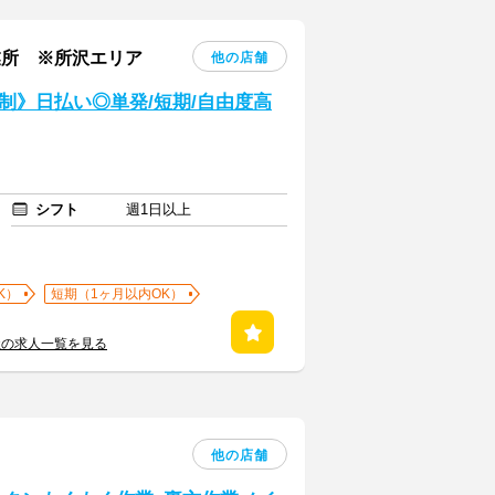
業所 ※所沢エリア
他の店舗
制》日払い◎単発/短期/自由度高
シフト
週1日以上
K）
短期（1ヶ月以内OK）
社の求人一覧を見る
他の店舗