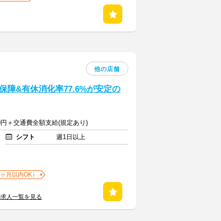
他の店舗
障&有休消化率77.6%が安定の
00円＋交通費全額支給(規定あり)
シフト
週1日以上
1ヶ月以内OK）
の求人一覧を見る