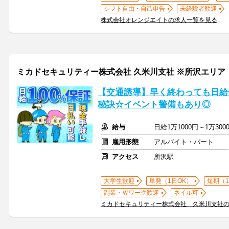
シフト自由・自己申告
未経験者歓迎
株式会社オレンジエイトの求人一覧を見る
ミカドセキュリティー株式会社 久米川支社 ※所沢エリア
【交通誘導】早く終わっても日給保
秘訣☆イベント警備もあり◎
給与
日給1万1000円～1万30
雇用形態
アルバイト・パート
アクセス
所沢駅
大学生歓迎
単発（1日OK）
短期（
副業・Ｗワーク歓迎
ネイル可
ミカドセキュリティー株式会社 久米川支社