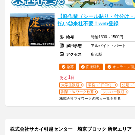
【軽作業（シール貼り・仕分け・
払い◎来社不要！web登録
給与
時給1300～1500円
雇用形態
アルバイト・パート
アクセス
所沢駅
急募
面接確約
オンライン面
1
あと
日
大学生歓迎
単発（1日OK）
短期（
副業・Ｗワーク歓迎
シルバー歓迎
株式会社マイワークの求人一覧を見る
株式会社サカイ引越センター 埼京ブロック 所沢エリア【