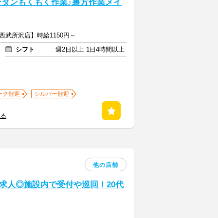
ンタンもくもく作業♪裏方作業メイ
西武所沢店】時給1150円～
シフト
週2日以上 1日4時間以上
ーク歓迎
シルバー歓迎
見る
他の店舗
求人◎施設内で受付や巡回！20代