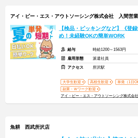
アイ・ビー・エス・アウトソーシング株式会社 入間営
【検品・ピッキングなど】《登録
め！未経験OKの簡単WORK
給与
時給1200～1563円
雇用形態
派遣社員
アクセス
所沢駅
大学生歓迎
高校生歓迎
単発（1日O
副業・Ｗワーク歓迎
アイ・ビー・エス・アウトソーシング株式会
魚耕 西武所沢店