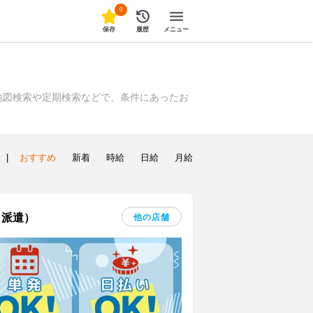
0
保存
履歴
メニュー
地図検索や定期検索などで、条件にあったお
|
おすすめ
新着
時給
日給
月給
・派遣）
他の店舗