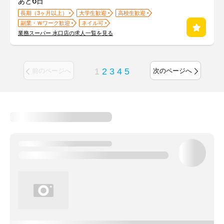
6
あと
日
長期（3ヶ月以上）
大学生歓迎
高校生歓迎
副業・Ｗワーク歓迎
ネイル可
業務スーパー 水口店の求人一覧を見る
1
2
3
4
5
前のページへ
次のページへ