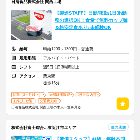
日清食品株式会社 関西工場
【製造STAFF】日勤/夜勤/1日3h勤
務の選択OK！食堂で無料カップ麺
＆格安定食あり♪未経験OK
給与
時給1290～1390円＋交通費
雇用形態
アルバイト・パート
シフト
週5日 1日3時間以上
アクセス
栗東駅
徒歩15分
長期（3ヶ月以上）
未経験者歓迎
1日4h以内可
主婦(夫)歓迎
交通費支給
日清食品株式会社 関西工場の求人一覧を見る
他の店舗
株式会社富士綜合…東近江市エリア
【警備スタッフ】経験・年齢不問