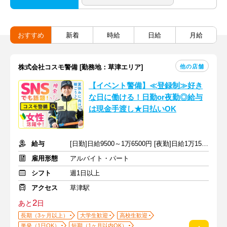
おすすめ
新着
時給
日給
月給
他の店舗
株式会社コスモ警備 [勤務地：草津エリア]
【イベント警備】≪登録制≫好き
な日に働ける！日勤or夜勤◎給与
は現金手渡し★日払いOK
給与
[日勤]日給9500～1万6500円 [夜勤]日給1万1500～1万9500円
雇用形態
アルバイト・パート
シフト
週1日以上
アクセス
草津駅
2
あと
日
長期（3ヶ月以上）
大学生歓迎
高校生歓迎
単発（1日OK）
短期（1ヶ月以内OK）