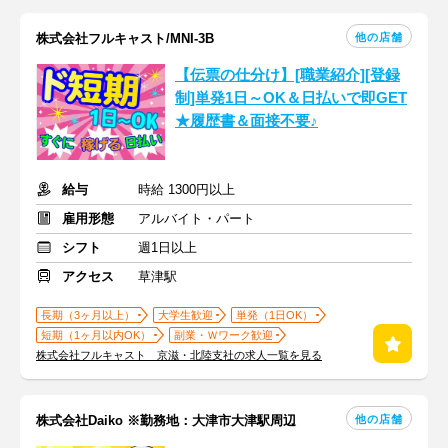
他の店舗
株式会社フルキャスト/MNI-3B
【伝票の仕分け】[職業紹介][登録
制]単発1日～OK＆日払いで即GET
★履歴書＆面接不要♪
給与
時給 1300円以上
雇用形態
アルバイト・パート
シフト
週1日以上
アクセス
草津駅
長期（3ヶ月以上）
大学生歓迎
単発（1日OK）
短期（1ヶ月以内OK）
副業・Ｗワーク歓迎
株式会社フルキャスト 京滋・北陸支社の求人一覧を見る
他の店舗
株式会社Daiko ※勤務地：大津市大津駅周辺