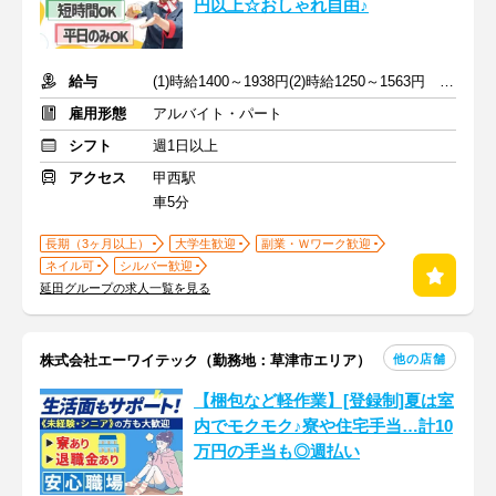
円以上☆おしゃれ自由♪
給与
(1)時給1400～1938円(2)時給1250～1563円 ※深夜手当含む
雇用形態
アルバイト・パート
シフト
週1日以上
アクセス
甲西駅
車5分
長期（3ヶ月以上）
大学生歓迎
副業・Ｗワーク歓迎
ネイル可
シルバー歓迎
延田グループの求人一覧を見る
他の店舗
株式会社エーワイテック（勤務地：草津市エリア）
【梱包など軽作業】[登録制]夏は室
内でモクモク♪寮や住宅手当…計10
万円の手当も◎週払い