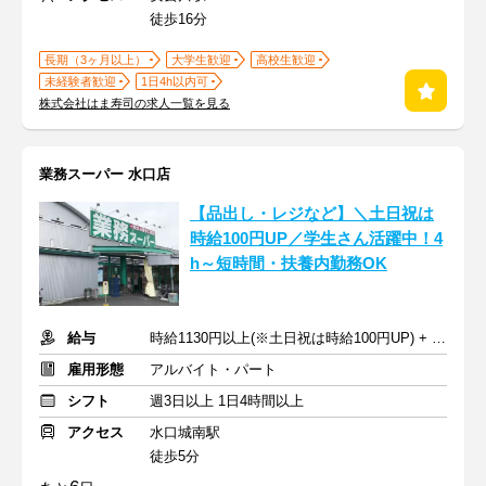
徒歩16分
長期（3ヶ月以上）
大学生歓迎
高校生歓迎
未経験者歓迎
1日4h以内可
株式会社はま寿司の求人一覧を見る
業務スーパー 水口店
【品出し・レジなど】＼土日祝は
時給100円UP／学生さん活躍中！4
h～短時間・扶養内勤務OK
給与
時給1130円以上(※土日祝は時給100円UP) + 交通費支給
雇用形態
アルバイト・パート
シフト
週3日以上 1日4時間以上
アクセス
水口城南駅
徒歩5分