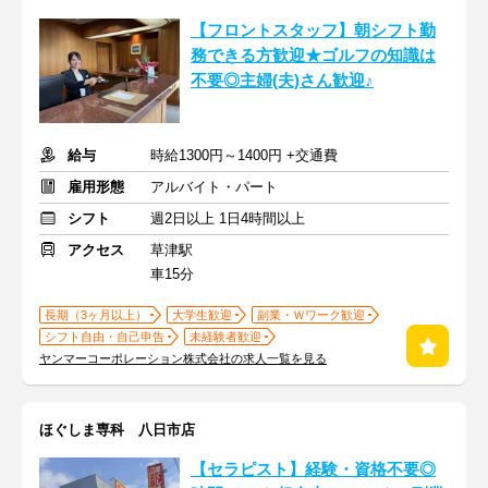
【フロントスタッフ】朝シフト勤
務できる方歓迎★ゴルフの知識は
不要◎主婦(夫)さん歓迎♪
給与
時給1300円～1400円 +交通費
雇用形態
アルバイト・パート
シフト
週2日以上 1日4時間以上
アクセス
草津駅
車15分
長期（3ヶ月以上）
大学生歓迎
副業・Ｗワーク歓迎
シフト自由・自己申告
未経験者歓迎
ヤンマーコーポレーション株式会社の求人一覧を見る
ほぐしま専科 八日市店
【セラピスト】経験・資格不要◎