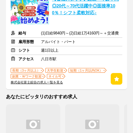
◎20代～70代活躍中◎面接率10
0％！シフト柔軟対応♪
給与
(1)日給9840円～(2)日給1万4160円～＋交通費
雇用形態
アルバイト・パート
シフト
週1日以上
アクセス
八日市駅
長期（3ヶ月以上）
大学生歓迎
短期（1ヶ月以内OK）
副業・Ｗワーク歓迎
ネイル可
株式会社富士綜合の求人一覧を見る
あなたにピッタリのおすすめ求人