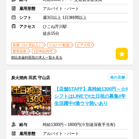
雇用形態
アルバイト・パート
シフト
週3日以上 1日3時間以上
アクセス
ひこね芹川駅
徒歩15分
長期（3ヶ月以上）
シルバー歓迎
ピアス可
髪色自由
1日4h以内可
朝比奈歯科医院の求人一覧を見る
他の店舗
炭火焼肉 田尻 守山店
【店舗STAFF】高時給1300円～☆#
シフトはLINEで#土日祝の募集#学
生活躍中#激ウマ賄いあり
給与
時給1300円～1800円(※別途深夜手当有)
雇用形態
アルバイト・パート