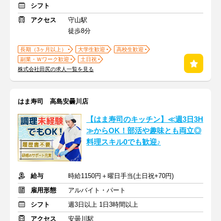
シフト
アクセス
守山駅
徒歩8分
長期（3ヶ月以上）
大学生歓迎
高校生歓迎
副業・Ｗワーク歓迎
土日祝
株式会社田尻の求人一覧を見る
はま寿司 高島安曇川店
【はま寿司のキッチン】≪週3日3H
≫からOK！部活や趣味とも両立◎
料理スキル0でも歓迎♪
給与
時給1150円＋曜日手当(土日祝+70円)
雇用形態
アルバイト・パート
シフト
週3日以上 1日3時間以上
アクセス
安曇川駅