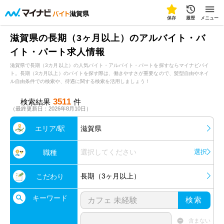
滋賀県
保存
履歴
メニュー
滋賀県の長期（3ヶ月以上）のアルバイト・バ
イト・パート求人情報
滋賀県で長期（3カ月以上）の人気バイト・アルバイト・パートを探すならマイナビバイ
ト。長期（3カ月以上）のバイトを探す際は、働きやすさが重要なので、髪型自由やネイ
ル自由条件での検索や、待遇に関する検索を活用しましょう！
3511
検索結果
件
（最終更新日：2026年8月10日）
エリア/駅
滋賀県
選択してください
選択
職種
長期（3ヶ月以上）
こだわり
キーワード
検索
含まない