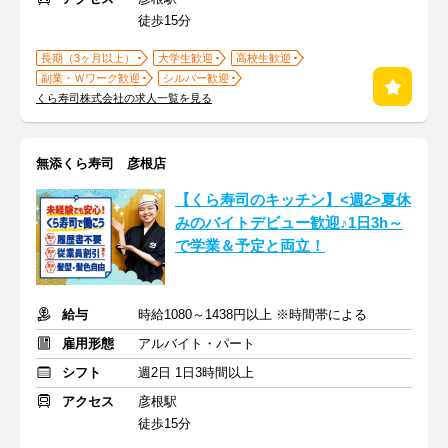
徒歩15分
長期（3ヶ月以上）
大学生歓迎
高校生歓迎
副業・Ｗワーク歓迎
シルバー歓迎
くら寿司株式会社の求人一覧を見る
無添くら寿司 彦根店
【くら寿司のキッチン】<週2>夏休
みのバイトデビュー歓迎♪1日3h～
で学業＆予定と両立！
給与
時給1080～1438円以上 ※時間帯による
雇用形態
アルバイト・パート
シフト
週2日 1日3時間以上
アクセス
彦根駅
徒歩15分