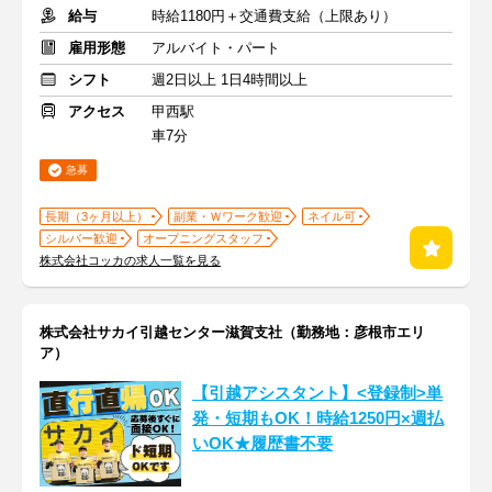
給与
時給1180円＋交通費支給（上限あり）
雇用形態
アルバイト・パート
シフト
週2日以上 1日4時間以上
アクセス
甲西駅
車7分
急募
長期（3ヶ月以上）
副業・Ｗワーク歓迎
ネイル可
シルバー歓迎
オープニングスタッフ
株式会社コッカの求人一覧を見る
株式会社サカイ引越センター滋賀支社（勤務地：彦根市エリ
ア）
【引越アシスタント】<登録制>単
発・短期もOK！時給1250円×週払
いOK★履歴書不要