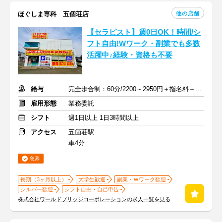
他の店舗
ほぐしま専科 五個荘店
【セラピスト】週0日OK！時間/シ
フト自由!Wワーク・副業でも多数
活躍中♪経験・資格も不要
給与
完全歩合制：60分/2200～2950円＋指名料＋インセンティブ
雇用形態
業務委託
シフト
週1日以上 1日3時間以上
アクセス
五箇荘駅
車4分
急募
長期（3ヶ月以上）
大学生歓迎
副業・Ｗワーク歓迎
シルバー歓迎
シフト自由・自己申告
株式会社ワールドブリッジコーポレーションの求人一覧を見る