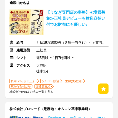
逢坂山かねよ
【うなぎ専門店の事務】≪増員募
集≫正社員デビューも歓迎◎賄い
付でお財布にも優しい♪
給与
月給19万3000円（各種手当含む）～＋賞与（年2回）＋交通費
雇用形態
正社員
シフト
週5日以上 1日7時間以上
アクセス
大谷駅
徒歩1分
長期（3ヶ月以上）
シルバー歓迎
主婦(夫)歓迎
駅から5分以内
交通費支給
株式会社かねよの求人一覧を見る
株式会社プロシード（勤務地：オムロン草津事業所）