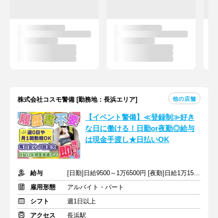
他の店舗
株式会社コスモ警備 [勤務地：長浜エリア]
【イベント警備】≪登録制≫好き
な日に働ける！日勤or夜勤◎給与
は現金手渡し★日払いOK
給与
[日勤]日給9500～1万6500円 [夜勤]日給1万1500～1万9500円
雇用形態
アルバイト・パート
シフト
週1日以上
アクセス
長浜駅