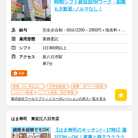
時間/シフト超自由!Wワーク・副業
も大歓迎♪ノルマなし！
給与
完全歩合制：60分/2200～2950円＋指名料＋インセンティブ
雇用形態
業務委託
シフト
1日3時間以上
アクセス
新八日市駅
車7分
急募
長期（3ヶ月以上）
大学生歓迎
副業・Ｗワーク歓迎
シルバー歓迎
シフト自由・自己申告
株式会社ワールドブリッジコーポレーションの求人一覧を見る
はま寿司 東近江八日市店
【はま寿司のキッチン(～17時)】週
3日3H～OK！家事と両立ラクラク