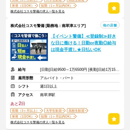
単発（1日OK）
短期（1ヶ月以内OK）
株式会社コスモ警備の求人一覧を見る
他の店舗
株式会社コスモ警備 [勤務地：南草津エリア]
【イベント警備】≪登録制≫好き
な日に働ける！日勤or夜勤◎給与
は現金手渡し★日払いOK
給与
[日勤]日給9500～1万6500円 [夜勤]日給1万1500～1万9500円
雇用形態
アルバイト・パート
シフト
週1日以上
アクセス
南草津駅
2
あと
日
長期（3ヶ月以上）
大学生歓迎
高校生歓迎
単発（1日OK）
短期（1ヶ月以内OK）
株式会社コスモ警備の求人一覧を見る