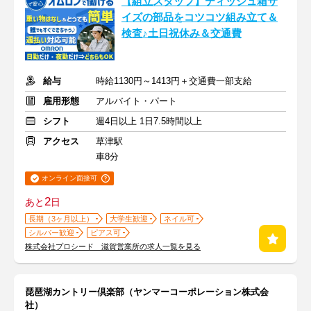
【組立スタッフ】ティッシュ箱サ
イズの部品をコツコツ組み立て＆
検査♪土日祝休み＆交通費
給与
時給1130円～1413円＋交通費一部支給
雇用形態
アルバイト・パート
シフト
週4日以上 1日7.5時間以上
アクセス
草津駅
車8分
オンライン面接可
2
あと
日
長期（3ヶ月以上）
大学生歓迎
ネイル可
シルバー歓迎
ピアス可
株式会社プロシード 滋賀営業所の求人一覧を見る
琵琶湖カントリー倶楽部（ヤンマーコーポレーション株式会
社）