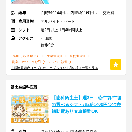
給与
[1]時給1144円～ [2]時給1160円～ ＋交通費全額支給
雇用形態
アルバイト・パート
シフト
週2日以上 1日4時間以上
アクセス
守山駅
徒歩9分
長期（3ヶ月以上）
大学生歓迎
高校生歓迎
副業・Ｗワーク歓迎
シルバー歓迎
生活協同組合コープしがコープもりやま店の求人一覧を見る
朝比奈歯科医院
【歯科衛生士】週3日～◎午前/午後
の選べるシフト♪時給1400円◇治療
補助費あり★車通勤OK
給与
時給1400円～ ＋ 交通費全額支給