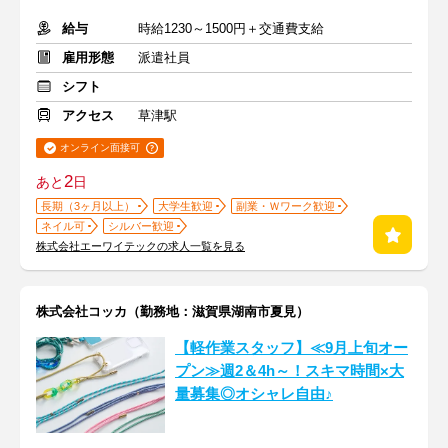
給与
時給1230～1500円＋交通費支給
雇用形態
派遣社員
シフト
アクセス
草津駅
オンライン面接可
2
あと
日
長期（3ヶ月以上）
大学生歓迎
副業・Ｗワーク歓迎
ネイル可
シルバー歓迎
株式会社エーワイテックの求人一覧を見る
株式会社コッカ（勤務地：滋賀県湖南市夏見）
【軽作業スタッフ】≪9月上旬オー
プン≫週2＆4h～！スキマ時間×大
量募集◎オシャレ自由♪