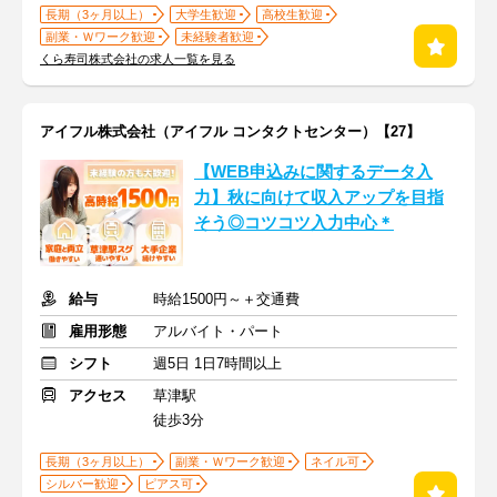
長期（3ヶ月以上）
大学生歓迎
高校生歓迎
副業・Ｗワーク歓迎
未経験者歓迎
くら寿司株式会社の求人一覧を見る
アイフル株式会社（アイフル コンタクトセンター）【27】
【WEB申込みに関するデータ入
力】秋に向けて収入アップを目指
そう◎コツコツ入力中心＊
給与
時給1500円～＋交通費
雇用形態
アルバイト・パート
シフト
週5日 1日7時間以上
アクセス
草津駅
徒歩3分
長期（3ヶ月以上）
副業・Ｗワーク歓迎
ネイル可
シルバー歓迎
ピアス可