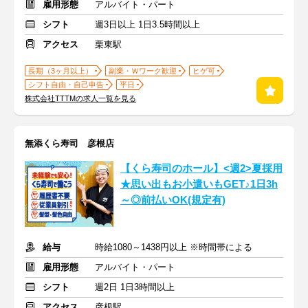
雇用形態
アルバイト・パート
シフト
週3日以上 1日3.5時間以上
アクセス
栗東駅
長期（3ヶ月以上）
副業・Ｗワーク歓迎
ヒゲ可
シフト自由・自己申告
平日
株式会社TTTMの求人一覧を見る
無添くら寿司 彦根店
【くら寿司のホール】<週2>夏採用
★思い出もお小遣いもGET♪1日3h
～◎前払いOK(規定有)
給与
時給1080～1438円以上 ※時間帯による
雇用形態
アルバイト・パート
シフト
週2日 1日3時間以上
アクセス
彦根駅