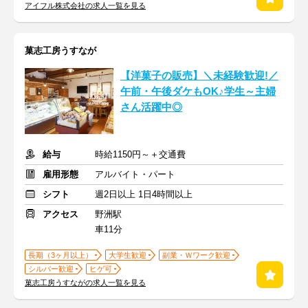
アイフル株式会社の求人一覧を見る
菓志工房うすなが
【洋菓子の販売】＼未経験歓迎!／
午前・午後ダケもOK♪学生～主婦
さん活躍中◎
給与
時給1150円～＋交通費
雇用形態
アルバイト・パート
シフト
週2日以上 1日4時間以上
アクセス
野洲駅
車11分
長期（3ヶ月以上）
大学生歓迎
副業・Ｗワーク歓迎
シルバー歓迎
ヒゲ可
菓志工房うすながの求人一覧を見る