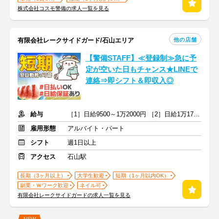
株式会社コスモ警備の求人一覧を見る
他の店舗
有限会社レークサイドガード/石山エリア
【警備STAFF】≪登録制≫急に予
定が空いた日もチャンス★LINEで
連絡⇒即シフト＆即収入◎
給与
［1］日給9500～1万2000円 ［2］日給1万1750～1万4375円＋交通費
雇用形態
アルバイト・パート
シフト
週1日以上
アクセス
石山駅
長期（3ヶ月以上）
大学生歓迎
短期（1ヶ月以内OK）
副業・Ｗワーク歓迎
ネイル可
有限会社レークサイドガードの求人一覧を見る