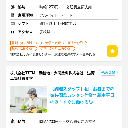
給与
時給1250円～＋交通費全額支給
雇用形態
アルバイト・パート
シフト
週1日以上 1日4時間以上
アクセス
彦根駅
長期（3ヶ月以上）
大学生歓迎
高校生歓迎
単発（1日OK）
短期（1ヶ月以内OK）
株式会社サカイ引越センター 京滋推進課の求人一覧を見る
他の店舗
株式会社TTTM 勤務地：大同塗料株式会社 滋賀
工場社員食堂
【調理スタッフ】朝～お昼までの
短時間◎カンタン作業で基本平日
のみ！すぐに働ける◎
給与
時給1200円～＋交通費規定内支給