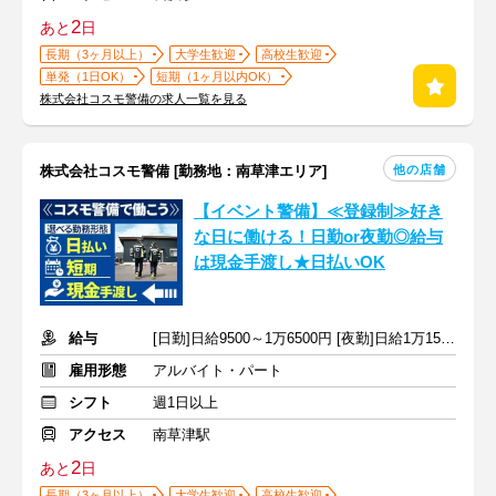
2
あと
日
長期（3ヶ月以上）
大学生歓迎
高校生歓迎
単発（1日OK）
短期（1ヶ月以内OK）
株式会社コスモ警備の求人一覧を見る
他の店舗
株式会社コスモ警備 [勤務地：南草津エリア]
【イベント警備】≪登録制≫好き
な日に働ける！日勤or夜勤◎給与
は現金手渡し★日払いOK
給与
[日勤]日給9500～1万6500円 [夜勤]日給1万1500～1万9500円
雇用形態
アルバイト・パート
シフト
週1日以上
アクセス
南草津駅
2
あと
日
長期（3ヶ月以上）
大学生歓迎
高校生歓迎