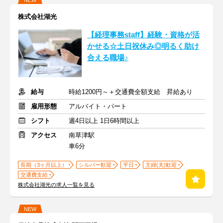
NEW
株式会社湖光
【経理事務staff】経験・資格が活
かせる☆土日祝休み◎明るく助け
合える職場♪
給与
時給1200円～＋交通費全額支給 昇給あり
雇用形態
アルバイト・パート
シフト
週4日以上 1日6時間以上
アクセス
南草津駅
車6分
長期（3ヶ月以上）
シルバー歓迎
平日
主婦(夫)歓迎
交通費支給
株式会社湖光の求人一覧を見る
NEW