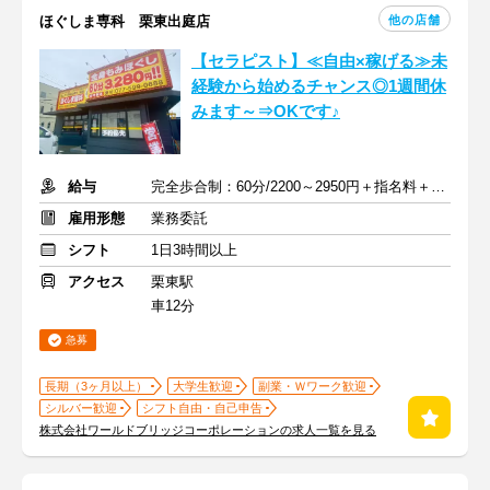
他の店舗
ほぐしま専科 栗東出庭店
【セラピスト】≪自由×稼げる≫未
経験から始めるチャンス◎1週間休
みます～⇒OKです♪
給与
完全歩合制：60分/2200～2950円＋指名料＋インセンティブ
雇用形態
業務委託
シフト
1日3時間以上
アクセス
栗東駅
車12分
急募
長期（3ヶ月以上）
大学生歓迎
副業・Ｗワーク歓迎
シルバー歓迎
シフト自由・自己申告
株式会社ワールドブリッジコーポレーションの求人一覧を見る