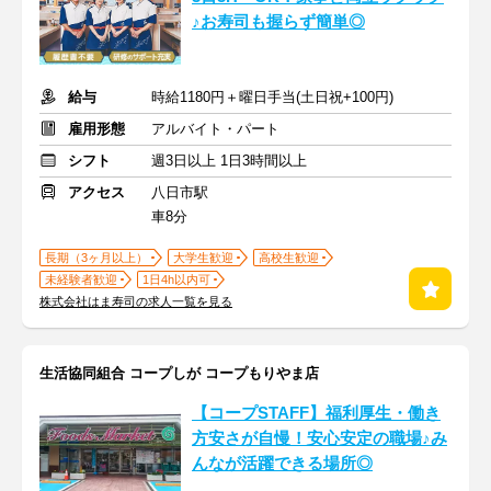
♪お寿司も握らず簡単◎
給与
時給1180円＋曜日手当(土日祝+100円)
雇用形態
アルバイト・パート
シフト
週3日以上 1日3時間以上
アクセス
八日市駅
車8分
長期（3ヶ月以上）
大学生歓迎
高校生歓迎
未経験者歓迎
1日4h以内可
株式会社はま寿司の求人一覧を見る
生活協同組合 コープしが コープもりやま店
【コープSTAFF】福利厚生・働き
方安さが自慢！安心安定の職場♪み
んなが活躍できる場所◎