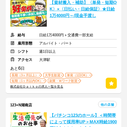
【資材搬入・補助】〈単発・短期O
K〉×〈日払い・日給保証〉★日給
1万4000円～/現金手渡し
給与
日給1万4000円＋交通費一部支給
雇用形態
アルバイト・パート
シフト
週1日以上
アクセス
大津駅
6
あと
日
長期（3ヶ月以上）
大学生歓迎
単発（1日OK）
短期（1ヶ月以内OK）
副業・Ｗワーク歓迎
株式会社Ｄａｉｋｏの求人一覧を見る
他の店舗
123+N湖南店
【パチンコ123のホール】＜時間帯
によって採用率UP＞MAX時給1900