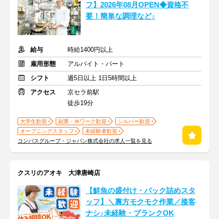
フ】2026年08月OPEN◆資格不
要！簡単な調理など♪
給与
時給1400円以上
雇用形態
アルバイト・パート
シフト
週5日以上 1日5時間以上
アクセス
京セラ前駅
徒歩19分
大学生歓迎
副業・Ｗワーク歓迎
シルバー歓迎
オープニングスタッフ
未経験者歓迎
コンパスグループ・ジャパン株式会社の求人一覧を見る
クスリのアオキ 大津唐崎店
【鮮魚の盛付け・パック詰めスタ
ッフ】＼裏方モクモク作業／接客
ナシ♪未経験・ブランクOK