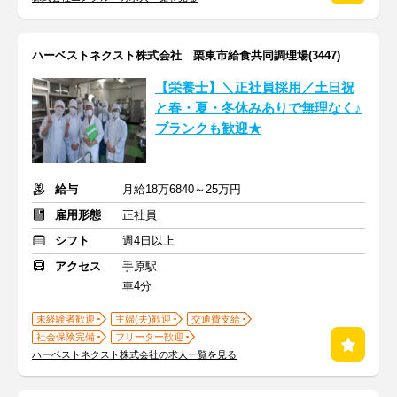
ハーベストネクスト株式会社 栗東市給食共同調理場(3447)
【栄養士】＼正社員採用／土日祝
と春・夏・冬休みありで無理なく♪
ブランクも歓迎★
給与
月給18万6840～25万円
雇用形態
正社員
シフト
週4日以上
アクセス
手原駅
車4分
未経験者歓迎
主婦(夫)歓迎
交通費支給
社会保険完備
フリーター歓迎
ハーベストネクスト株式会社の求人一覧を見る