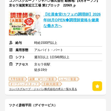
コンパスグループ・ジャパン株式会社 勤務地:【8月オープン】
京セラ滋賀東近江工場 第1ブロック 22069_p
【社員食堂/カフェの調理師】2026
年08月OPEN◆調理師資格を健康
な働き方へ
給与
時給1500円以上
雇用形態
アルバイト・パート
シフト
週3日以上 1日5時間以上
アクセス
京セラ前駅
徒歩19分
大学生歓迎
副業・Ｗワーク歓迎
シルバー歓迎
オープニングスタッフ
主婦(夫)歓迎
コンパスグループ・ジャパン株式会社の求人一覧を見る
ツクイ彦根平田（デイサービス）