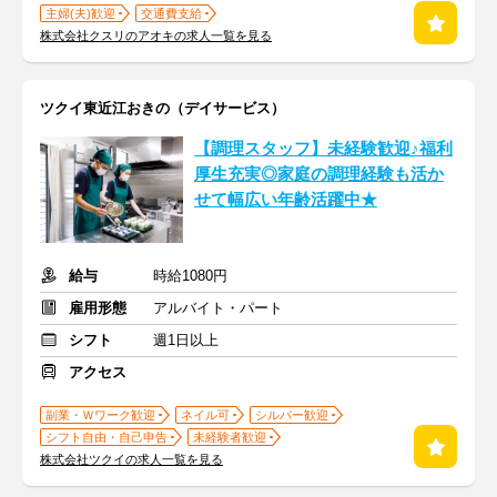
主婦(夫)歓迎
交通費支給
株式会社クスリのアオキの求人一覧を見る
ツクイ東近江おきの（デイサービス）
【調理スタッフ】未経験歓迎♪福利
厚生充実◎家庭の調理経験も活か
せて幅広い年齢活躍中★
給与
時給1080円
雇用形態
アルバイト・パート
シフト
週1日以上
アクセス
副業・Ｗワーク歓迎
ネイル可
シルバー歓迎
シフト自由・自己申告
未経験者歓迎
株式会社ツクイの求人一覧を見る