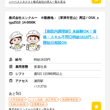
ハーベストネクスト株式会社の求人一覧を見る
株式会社エンクルー ※勤務地：［草津市笠山］周辺 / OSK_s
iga2510_14-0000K
【病院内調理師】未経験OK！資
格・スキル不問◎時給1610円～！
開始日相談OK
給与
時給1610円
雇用形態
派遣社員
シフト
週5日 1日8時間以上
アクセス
瀬田駅
バス27分
5
あと
日
大学生歓迎
シフト自由・自己申告
未経験者歓迎
主婦(夫)歓迎
交通費支給
株式会社エンクルーの求人一覧を見る