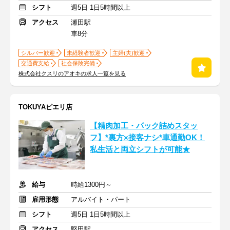
シフト
週5日 1日5時間以上
アクセス
瀬田駅
車8分
シルバー歓迎
未経験者歓迎
主婦(夫)歓迎
交通費支給
社会保険完備
株式会社クスリのアオキの求人一覧を見る
TOKUYAピエリ店
【精肉加工・パック詰めスタッ
フ】*裏方×接客ナシ*車通勤OK！
私生活と両立シフトが可能★
給与
時給1300円～
雇用形態
アルバイト・パート
シフト
週5日 1日5時間以上
アクセス
堅田駅