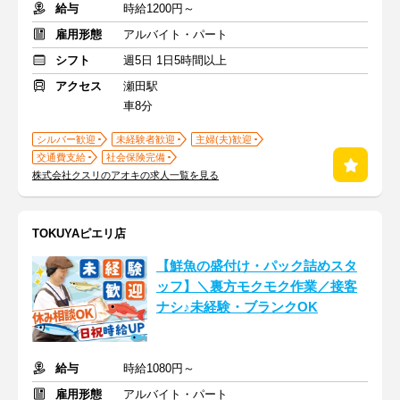
給与
時給1200円～
雇用形態
アルバイト・パート
シフト
週5日 1日5時間以上
アクセス
瀬田駅
車8分
シルバー歓迎
未経験者歓迎
主婦(夫)歓迎
交通費支給
社会保険完備
株式会社クスリのアオキの求人一覧を見る
TOKUYAピエリ店
【鮮魚の盛付け・パック詰めスタ
ッフ】＼裏方モクモク作業／接客
ナシ♪未経験・ブランクOK
給与
時給1080円～
雇用形態
アルバイト・パート