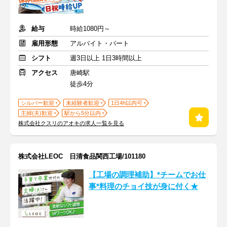
給与
時給1080円～
雇用形態
アルバイト・パート
シフト
週3日以上 1日3時間以上
アクセス
唐崎駅
徒歩4分
シルバー歓迎
未経験者歓迎
1日4h以内可
主婦(夫)歓迎
駅から5分以内
株式会社クスリのアオキの求人一覧を見る
株式会社LEOC 日清食品関西工場/101180
【工場の調理補助】*チームでお仕
事*料理のチョイ技が身に付く★