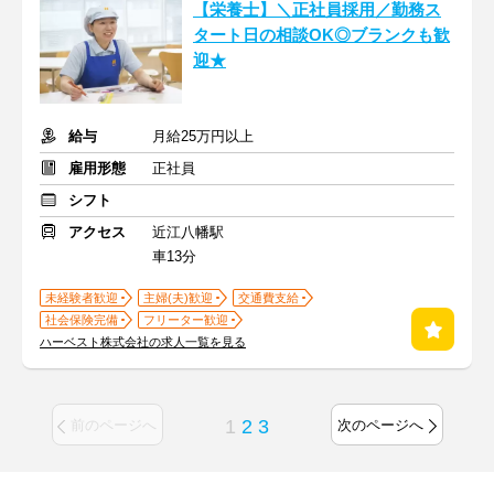
【栄養士】＼正社員採用／勤務ス
タート日の相談OK◎ブランクも歓
迎★
給与
月給25万円以上
雇用形態
正社員
シフト
アクセス
近江八幡駅
車13分
未経験者歓迎
主婦(夫)歓迎
交通費支給
社会保険完備
フリーター歓迎
ハーベスト株式会社の求人一覧を見る
1
2
3
前のページへ
次のページへ