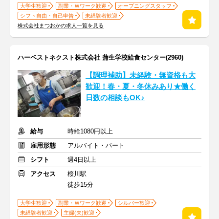
大学生歓迎
副業・Ｗワーク歓迎
オープニングスタッフ
シフト自由・自己申告
未経験者歓迎
株式会社まつおかの求人一覧を見る
ハーベストネクスト株式会社 蒲生学校給食センター(2960)
【調理補助】未経験・無資格も大
歓迎！春・夏・冬休みあり★働く
日数の相談もOK♪
給与
時給1080円以上
雇用形態
アルバイト・パート
シフト
週4日以上
アクセス
桜川駅
徒歩15分
大学生歓迎
副業・Ｗワーク歓迎
シルバー歓迎
未経験者歓迎
主婦(夫)歓迎