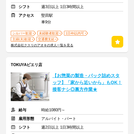
シフト
週3日以上 1日3時間以上
アクセス
堅田駅
車9分
シルバー歓迎
未経験者歓迎
1日4h以内可
主婦(夫)歓迎
交通費支給
株式会社クスリのアオキの求人一覧を見る
TOKUYAピエリ店
【お惣菜の製造・パック詰めスタ
ッフ】「家から近いから」もOK！
接客ナシ◎裏方作業★
給与
時給1080円～
雇用形態
アルバイト・パート
シフト
週2日以上 1日3時間以上