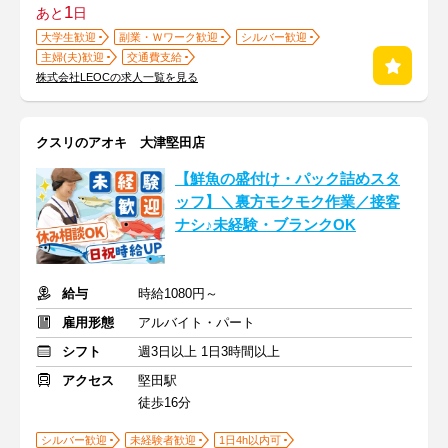
1
あと
日
大学生歓迎
副業・Ｗワーク歓迎
シルバー歓迎
主婦(夫)歓迎
交通費支給
株式会社LEOCの求人一覧を見る
クスリのアオキ 大津堅田店
【鮮魚の盛付け・パック詰めスタ
ッフ】＼裏方モクモク作業／接客
ナシ♪未経験・ブランクOK
給与
時給1080円～
雇用形態
アルバイト・パート
シフト
週3日以上 1日3時間以上
アクセス
堅田駅
徒歩16分
シルバー歓迎
未経験者歓迎
1日4h以内可