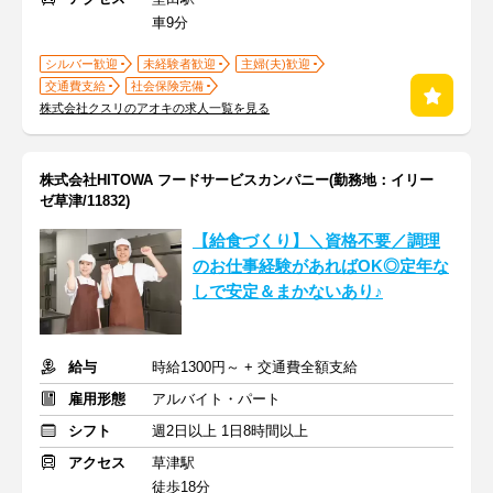
車9分
シルバー歓迎
未経験者歓迎
主婦(夫)歓迎
交通費支給
社会保険完備
株式会社クスリのアオキの求人一覧を見る
株式会社HITOWA フードサービスカンパニー(勤務地：イリー
ゼ草津/11832)
【給食づくり】＼資格不要／調理
のお仕事経験があればOK◎定年な
しで安定＆まかないあり♪
給与
時給1300円～ + 交通費全額支給
雇用形態
アルバイト・パート
シフト
週2日以上 1日8時間以上
アクセス
草津駅
徒歩18分