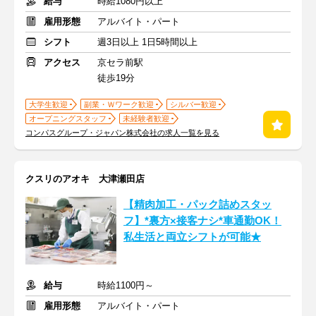
給与
時給1080円以上
雇用形態
アルバイト・パート
シフト
週3日以上 1日5時間以上
アクセス
京セラ前駅
徒歩19分
大学生歓迎
副業・Ｗワーク歓迎
シルバー歓迎
オープニングスタッフ
未経験者歓迎
コンパスグループ・ジャパン株式会社の求人一覧を見る
クスリのアオキ 大津瀬田店
【精肉加工・パック詰めスタッ
フ】*裏方×接客ナシ*車通勤OK！
私生活と両立シフトが可能★
給与
時給1100円～
雇用形態
アルバイト・パート