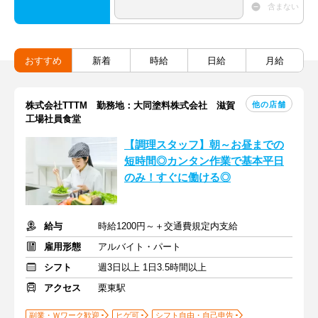
含まない
おすすめ
新着
時給
日給
月給
他の店舗
株式会社TTTM 勤務地：大同塗料株式会社 滋賀
工場社員食堂
【調理スタッフ】朝～お昼までの
短時間◎カンタン作業で基本平日
のみ！すぐに働ける◎
給与
時給1200円～＋交通費規定内支給
雇用形態
アルバイト・パート
シフト
週3日以上 1日3.5時間以上
アクセス
栗東駅
副業・Ｗワーク歓迎
ヒゲ可
シフト自由・自己申告