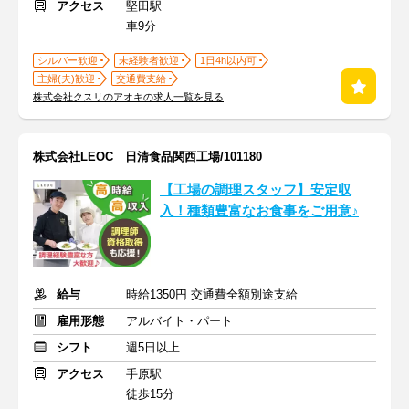
アクセス
堅田駅
車9分
シルバー歓迎
未経験者歓迎
1日4h以内可
主婦(夫)歓迎
交通費支給
株式会社クスリのアオキの求人一覧を見る
株式会社LEOC 日清食品関西工場/101180
【工場の調理スタッフ】安定収
入！種類豊富なお食事をご用意♪
給与
時給1350円 交通費全額別途支給
雇用形態
アルバイト・パート
シフト
週5日以上
アクセス
手原駅
徒歩15分