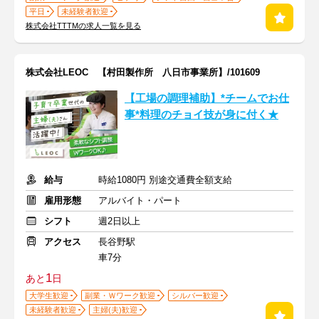
平日
未経験者歓迎
株式会社TTTMの求人一覧を見る
株式会社LEOC 【村田製作所 八日市事業所】/101609
【工場の調理補助】*チームでお仕
事*料理のチョイ技が身に付く★
給与
時給1080円 別途交通費全額支給
雇用形態
アルバイト・パート
シフト
週2日以上
アクセス
長谷野駅
車7分
1
あと
日
大学生歓迎
副業・Ｗワーク歓迎
シルバー歓迎
未経験者歓迎
主婦(夫)歓迎