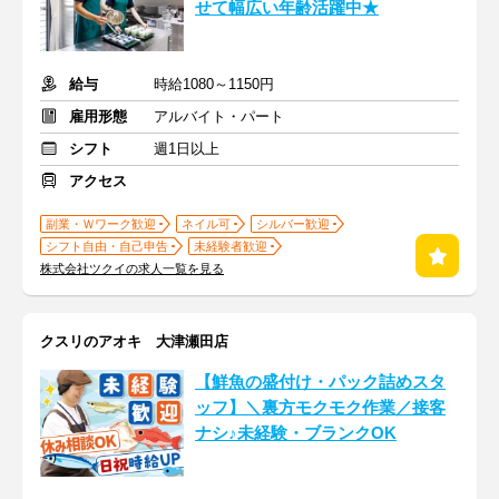
せて幅広い年齢活躍中★
給与
時給1080～1150円
雇用形態
アルバイト・パート
シフト
週1日以上
アクセス
副業・Ｗワーク歓迎
ネイル可
シルバー歓迎
シフト自由・自己申告
未経験者歓迎
株式会社ツクイの求人一覧を見る
クスリのアオキ 大津瀬田店
【鮮魚の盛付け・パック詰めスタ
ッフ】＼裏方モクモク作業／接客
ナシ♪未経験・ブランクOK