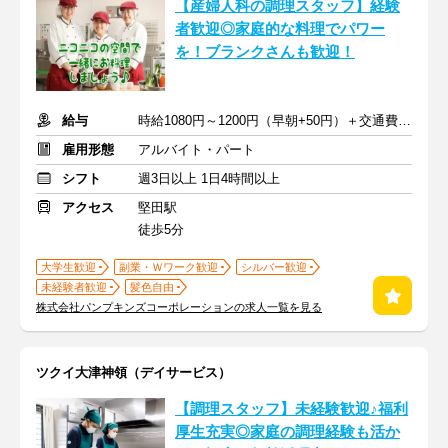
【産婦人科の調理スタッフ】経験
者歓迎◎家庭的な料理でパワー
を！ブランクさんも歓迎！
給与
時給1080円～1200円（早朝+50円）＋交通費全額支給
雇用形態
アルバイト・パート
シフト
週3日以上 1日4時間以上
アクセス
堅田駅
徒歩5分
大学生歓迎
副業・Ｗワーク歓迎
シルバー歓迎
未経験者歓迎
髪色自由
株式会社パンプキンズコーポレーションの求人一覧を見る
ツクイ大津神領（デイサービス）
【調理スタッフ】未経験歓迎♪福利
厚生充実◎家庭の調理経験も活か