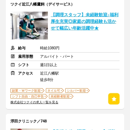
ツクイ近江八幡鷹飼（デイサービス）
【調理スタッフ】未経験歓迎♪福利
厚生充実◎家庭の調理経験も活か
せて幅広い年齢活躍中★
給与
時給1080円
雇用形態
アルバイト・パート
シフト
週1日以上
アクセス
近江八幡駅
徒歩8分
副業・Ｗワーク歓迎
ネイル可
シルバー歓迎
シフト自由・自己申告
未経験者歓迎
株式会社ツクイの求人一覧を見る
浮田クリニック／748