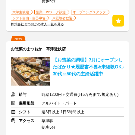
徒歩5分
大学生歓迎
副業・Ｗワーク歓迎
オープニングスタッフ
シフト自由・自己申告
未経験者歓迎
株式会社まつおかの求人一覧を見る
NEW
お惣菜のまつおか 草津近鉄店
【お惣菜の調理】7月にオープンし
たばかり★履歴書不要&未経験OK♪
30代～50代の主婦活躍中
給与
時給1200円＋交通費(月5万円まで/規定あり)
雇用形態
アルバイト・パート
シフト
週3日以上 1日5時間以上
アクセス
草津駅
徒歩5分