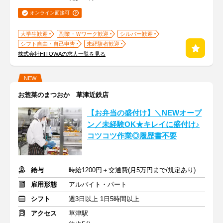
オンライン面接可
大学生歓迎
副業・Ｗワーク歓迎
シルバー歓迎
シフト自由・自己申告
未経験者歓迎
株式会社HITOWAの求人一覧を見る
NEW
お惣菜のまつおか 草津近鉄店
【お弁当の盛付け】＼NEWオープ
ン／未経験OK★キレイに盛付け♪
コツコツ作業◎履歴書不要
給与
時給1200円＋交通費(月5万円まで/規定あり)
雇用形態
アルバイト・パート
シフト
週3日以上 1日5時間以上
アクセス
草津駅