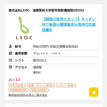
株式会社LEOC 滋賀医科大学医学部附属病院/203101
【病院の洗浄スタッフ】キッチン
内で食器や調理器具を洗浄◎主婦
活躍中
給与
時給1100円 別途交通費全額支給
雇用形態
アルバイト・パート
シフト
週3日以上
アクセス
瀬田駅
車8分
1
あと
日
大学生歓迎
副業・Ｗワーク歓迎
シルバー歓迎
未経験者歓迎
主婦(夫)歓迎
株式会社LEOCの求人一覧を見る