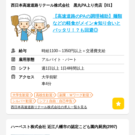
西日本高速道路リテール株式会社 黒丸PA上り売店【01】
【高速道路のPAの調理補助】麺類
などの軽食がメイン★知り合いと
バッタリ！？も回避◎
給与
時給1100～1350円以上＋交通費支給
雇用形態
アルバイト・パート
シフト
週1日以上 1日4時間以上
アクセス
大学前駅
車4分
大学生歓迎
高校生歓迎
副業・Ｗワーク歓迎
シルバー歓迎
シフト自由・自己申告
西日本高速道路リテール株式会社の求人一覧を見る
ハーベスト株式会社 近江八幡市の認定こども園内厨房(2997)