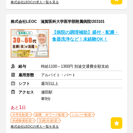
株式会社LEOCの求人一覧を見る
株式会社LEOC 滋賀医科大学医学部附属病院/203101
【病院の調理補助】盛付・配膳・
食器洗浄など！未経験OK！
給与
時給1100～1300円 別途交通費全額支給
雇用形態
アルバイト・パート
シフト
週3日以上
アクセス
瀬田駅
車9分
1
あと
日
大学生歓迎
副業・Ｗワーク歓迎
シルバー歓迎
未経験者歓迎
主婦(夫)歓迎
株式会社LEOCの求人一覧を見る