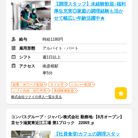
【調理スタッフ】未経験歓迎♪福利
厚生充実◎家庭の調理経験も活か
せて幅広い年齢活躍中★
給与
時給1180円
雇用形態
アルバイト・パート
シフト
週1日以上
アクセス
南彦根駅
車5分
副業・Ｗワーク歓迎
ネイル可
シルバー歓迎
シフト自由・自己申告
未経験者歓迎
株式会社ツクイの求人一覧を見る
コンパスグループ・ジャパン株式会社 勤務地:【8月オープン】
京セラ滋賀東近江工場 第1ブロック 22069_p
【社員食堂/カフェの調理スタッ