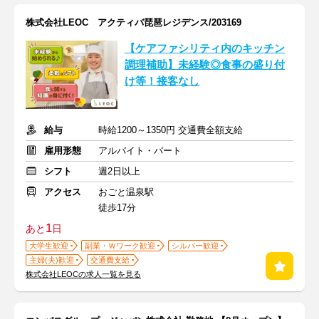
株式会社LEOC アクティバ琵琶レジデンス/203169
【ケアファシリティ内のキッチン
調理補助】未経験◎食事の盛り付
け等！接客なし
給与
時給1200～1350円 交通費全額支給
雇用形態
アルバイト・パート
シフト
週2日以上
アクセス
おごと温泉駅
徒歩17分
1
あと
日
大学生歓迎
副業・Ｗワーク歓迎
シルバー歓迎
主婦(夫)歓迎
交通費支給
株式会社LEOCの求人一覧を見る