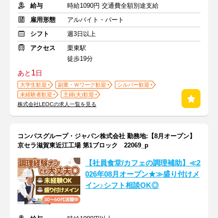
給与
時給1090円 交通費全額別途支給
雇用形態
アルバイト・パート
シフト
週3日以上
アクセス
栗東駅
徒歩19分
1
あと
日
大学生歓迎
副業・Ｗワーク歓迎
シルバー歓迎
未経験者歓迎
主婦(夫)歓迎
株式会社LEOCの求人一覧を見る
コンパスグループ・ジャパン株式会社 勤務地:【8月オープン】
京セラ滋賀東近江工場 第1ブロック 22069_p
【社員食堂/カフェの調理補助】≪2
026年08月オープン★≫盛り付けメ
イン♪シフト相談OK◎