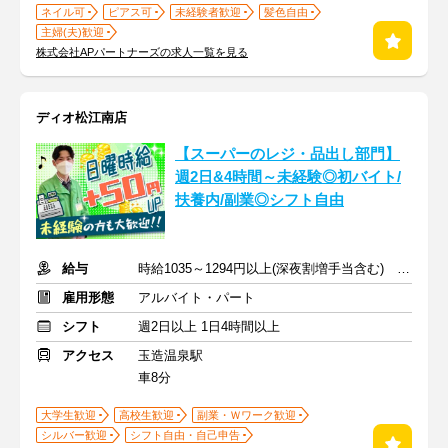
ネイル可
ピアス可
未経験者歓迎
髪色自由
主婦(夫)歓迎
株式会社APパートナーズの求人一覧を見る
ディオ松江南店
【スーパーのレジ・品出し部門】
週2日&4時間～未経験◎初バイト/
扶養内/副業◎シフト自由
給与
時給1035～1294円以上(深夜割増手当含む) ※日曜日は時給＋50円
雇用形態
アルバイト・パート
シフト
週2日以上 1日4時間以上
アクセス
玉造温泉駅
車8分
大学生歓迎
高校生歓迎
副業・Ｗワーク歓迎
シルバー歓迎
シフト自由・自己申告