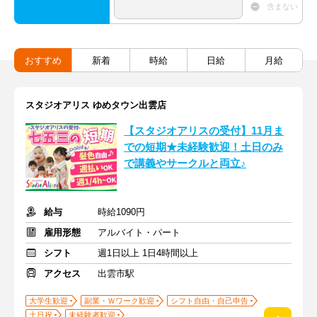
含まない
おすすめ
新着
時給
日給
月給
スタジオアリス ゆめタウン出雲店
【スタジオアリスの受付】11月ま
での短期★未経験歓迎！土日のみ
で講義やサークルと両立♪
給与
時給1090円
雇用形態
アルバイト・パート
シフト
週1日以上 1日4時間以上
アクセス
出雲市駅
大学生歓迎
副業・Ｗワーク歓迎
シフト自由・自己申告
土日祝
未経験者歓迎