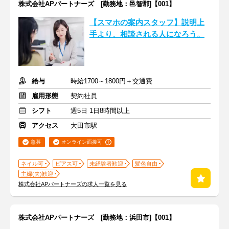
株式会社APパートナーズ [勤務地：邑智郡]【001】
【スマホの案内スタッフ】説明上
手より、相談される人になろう。
給与
時給1700～1800円＋交通費
雇用形態
契約社員
シフト
週5日 1日8時間以上
アクセス
大田市駅
急募
オンライン面接可
ネイル可
ピアス可
未経験者歓迎
髪色自由
主婦(夫)歓迎
株式会社APパートナーズの求人一覧を見る
株式会社APパートナーズ [勤務地：浜田市]【001】