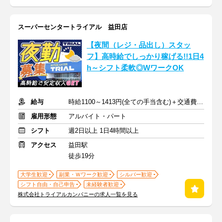
スーパーセンタートライアル 益田店
【夜間（レジ・品出し）スタッ
フ】高時給でしっかり稼げる!!1日4
h～シフト柔軟◎WワークOK
給与
時給1100～1413円(全ての手当含む)＋交通費(月3万円まで)
雇用形態
アルバイト・パート
シフト
週2日以上 1日4時間以上
アクセス
益田駅
徒歩19分
大学生歓迎
副業・Ｗワーク歓迎
シルバー歓迎
シフト自由・自己申告
未経験者歓迎
株式会社トライアルカンパニーの求人一覧を見る