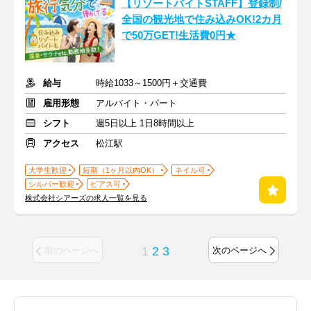
【リゾートバイトSTAFF】登録制/
全国の観光地で住み込みOK!2カ月
で50万GET!生活費0円★
給与
時給1033～1500円＋交通費
雇用形態
アルバイト・パート
シフト
週5日以上 1日8時間以上
アクセス
松江駅
大学生歓迎
短期（1ヶ月以内OK）
ネイル可
シルバー歓迎
ピアス可
株式会社シアーズの求人一覧を見る
1
2
3
前のページへ
次のページへ