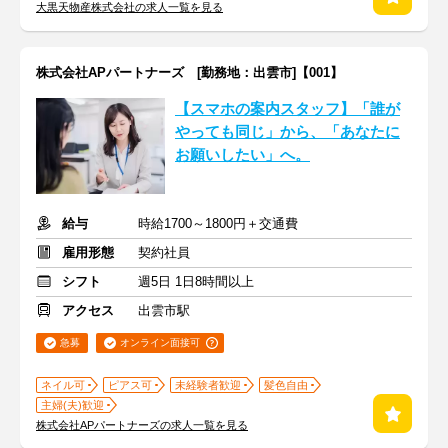
大黒天物産株式会社の求人一覧を見る
株式会社APパートナーズ [勤務地：出雲市]【001】
【スマホの案内スタッフ】「誰が
やっても同じ」から、「あなたに
お願いしたい」へ。
給与
時給1700～1800円＋交通費
雇用形態
契約社員
シフト
週5日 1日8時間以上
アクセス
出雲市駅
急募
オンライン面接可
ネイル可
ピアス可
未経験者歓迎
髪色自由
主婦(夫)歓迎
株式会社APパートナーズの求人一覧を見る