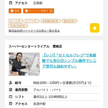
アクセス
広島駅
急募
オンライン面接可
ネイル可
ピアス可
未経験者歓迎
髪色自由
主婦(夫)歓迎
株式会社APパートナーズの求人一覧を見る
スーパーセンタートライアル 雲南店
【レジ】"セミセルフレジ"で未経
験でも安心◎シンプル操作でシニ
ア世代も始めやすい♪
給与
時給1050～1250円＋交通費(月3万円まで)
雇用形態
アルバイト・パート
シフト
週4日以上 1日4時間以上
アクセス
加茂中駅