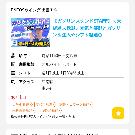
ENEOSウイング 出雲ＴＳ
【ガソリンスタンドSTAFF】＼未
経験大歓迎／元気と笑顔とガソリ
ンを注入☆シフト融通◎
給与
時給1150円＋交通費
雇用形態
アルバイト・パート
シフト
週1日以上 1日3時間以上
アクセス
江南駅
車5分
1
あと
日
大学生歓迎
高校生歓迎
副業・Ｗワーク歓迎
未経験者歓迎
主婦(夫)歓迎
株式会社ENEOSウイングの求人一覧を見る