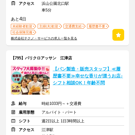
アクセス
浜山公園北口駅
車5分
4
あと
日
未経験者歓迎
主婦(夫)歓迎
交通費支給
履歴書不要
社会保険完備
株式会社テクノ・サービスの求人一覧を見る
【795】パリクロアッサン 江津店
【パン製造・販売スタッフ】≪履
歴書不要≫幸せな香りが漂うお店♪
シフト相談OK！年齢不問
給与
時給1033円～＋交通費
雇用形態
アルバイト・パート
シフト
週2日以上 1日3時間以上
アクセス
江津駅