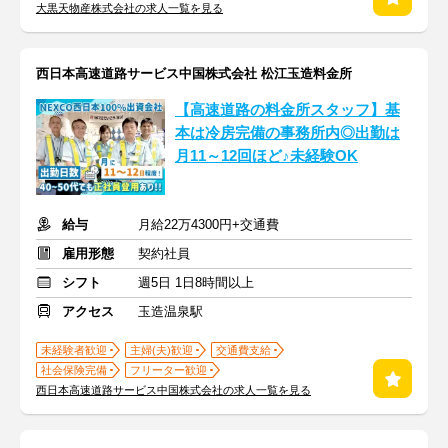
大黒天物産株式会社の求人一覧を見る
西日本高速道路サービス中国株式会社 松江玉造料金所
【高速道路の料金所スタッフ】基
本は冷房完備の事務所内◎出勤は
月11～12回ほど♪未経験OK
給与
月給22万4300円+交通費
雇用形態
契約社員
シフト
週5日 1日8時間以上
アクセス
玉造温泉駅
未経験者歓迎
主婦(夫)歓迎
交通費支給
社会保険完備
フリーター歓迎
西日本高速道路サービス中国株式会社の求人一覧を見る