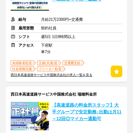
給与
月給21万2300円+交通費
雇用形態
契約社員
シフト
週5日 1日8時間以上
アクセス
下府駅
車7分
未経験者歓迎
主婦(夫)歓迎
交通費支給
社会保険完備
フリーター歓迎
西日本高速道路サービス中国株式会社の求人一覧を見る
西日本高速道路サービス中国株式会社 瑞穂料金所
【高速道路の料金所スタッフ】大
手グループで安定勤務♪出勤は月11
～12回◎マイカー通勤可