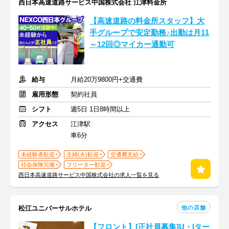
西日本高速道路サービス中国株式会社 江津料金所
【高速道路の料金所スタッフ】大
手グループで安定勤務♪出勤は月11
～12回◎マイカー通勤可
給与
月給20万9800円+交通費
雇用形態
契約社員
シフト
週5日 1日8時間以上
アクセス
江津駅
車6分
未経験者歓迎
主婦(夫)歓迎
交通費支給
社会保険完備
フリーター歓迎
西日本高速道路サービス中国株式会社の求人一覧を見る
他の店舗
松江ユニバーサルホテル
【フロント】[正社員募集]U・Iター