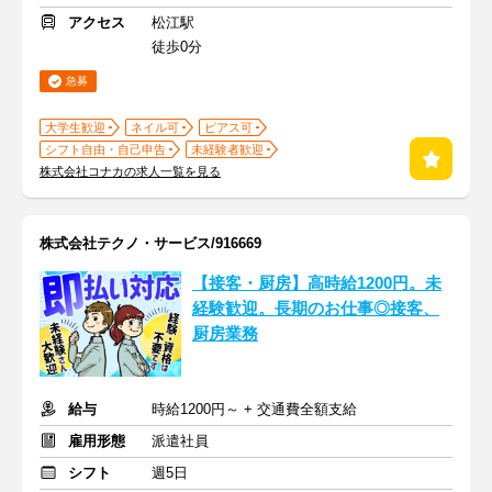
アクセス
松江駅
徒歩0分
急募
大学生歓迎
ネイル可
ピアス可
シフト自由・自己申告
未経験者歓迎
株式会社コナカの求人一覧を見る
株式会社テクノ・サービス/916669
【接客・厨房】高時給1200円。未
経験歓迎。長期のお仕事◎接客、
厨房業務
給与
時給1200円～ + 交通費全額支給
雇用形態
派遣社員
シフト
週5日