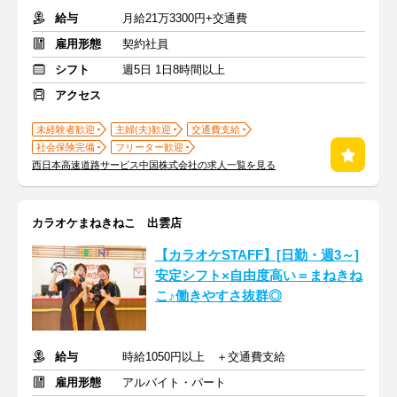
給与
月給21万3300円+交通費
雇用形態
契約社員
シフト
週5日 1日8時間以上
アクセス
未経験者歓迎
主婦(夫)歓迎
交通費支給
社会保険完備
フリーター歓迎
西日本高速道路サービス中国株式会社の求人一覧を見る
カラオケまねきねこ 出雲店
【カラオケSTAFF】[日勤・週3～]
安定シフト×自由度高い＝まねきね
こ♪働きやすさ抜群◎
給与
時給1050円以上 ＋交通費支給
雇用形態
アルバイト・パート