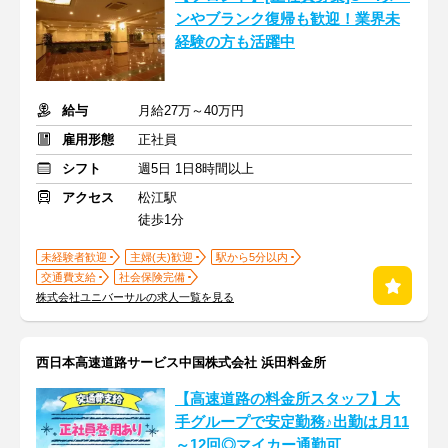
ンやブランク復帰も歓迎！業界未
経験の方も活躍中
給与
月給27万～40万円
雇用形態
正社員
シフト
週5日 1日8時間以上
アクセス
松江駅
徒歩1分
未経験者歓迎
主婦(夫)歓迎
駅から5分以内
交通費支給
社会保険完備
株式会社ユニバーサルの求人一覧を見る
西日本高速道路サービス中国株式会社 浜田料金所
【高速道路の料金所スタッフ】大
手グループで安定勤務♪出勤は月11
～12回◎マイカー通勤可