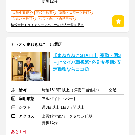
徒歩12分
大学生歓迎
高校生歓迎
副業・Ｗワーク歓迎
シルバー歓迎
シフト自由・自己申告
株式会社トライアルカンパニーの求人一覧を見る
カラオケまねきねこ 出雲店
【まねきねこSTAFF】[夜勤・週3
～] "タイパ重視派"必見★長期×安
定勤務ならココ◎
給与
時給1313円以上（深夜手当含む） ＋交通費支給
雇用形態
アルバイト・パート
シフト
週3日以上 1日3時間以上
アクセス
出雲科学館パークタウン前駅
徒歩14分
1
あと
日