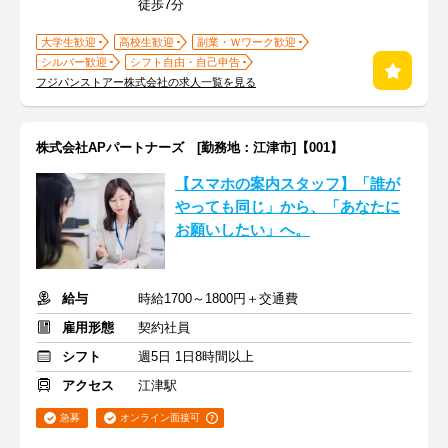
徒歩7分
大学生歓迎
高校生歓迎
副業・Ｗワーク歓迎
シルバー歓迎
シフト自由・自己申告
フジパンストアー株式会社の求人一覧を見る
株式会社APパートナーズ [勤務地：江津市]【001】
【スマホの案内スタッフ】「誰が
やっても同じ」から、「あなたに
お願いしたい」へ。
給与
時給1700～1800円＋交通費
雇用形態
契約社員
シフト
週5日 1日8時間以上
アクセス
江津駅
急募
オンライン面接可