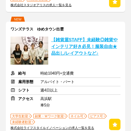
株式会社スタジオアリスの求人一覧を見る
NEW
ワンズテラス ゆめタウン出雲
【雑貨屋STAFF】未経験◎雑貨や
インテリア好き必見！服装自由★
品出し/レイアウトなど♪
給与
時給1040円+交通費
雇用形態
アルバイト・パート
シフト
週4日以上
アクセス
高浜駅
車5分
大学生歓迎
副業・Ｗワーク歓迎
ネイル可
ピアス可
未経験者歓迎
株式会社ライフスタイルイノベーションの求人一覧を見る