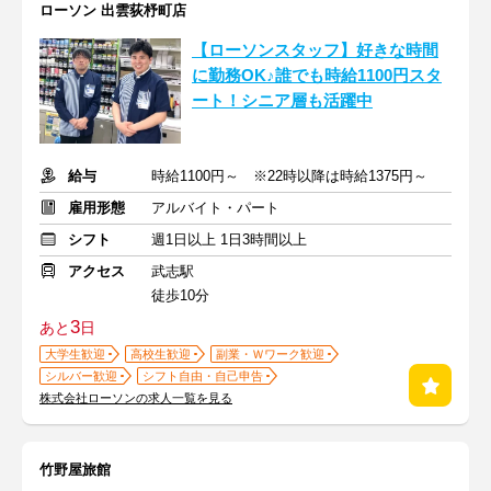
ローソン 出雲荻杼町店
【ローソンスタッフ】好きな時間
に勤務OK♪誰でも時給1100円スタ
ート！シニア層も活躍中
給与
時給1100円～ ※22時以降は時給1375円～
雇用形態
アルバイト・パート
シフト
週1日以上 1日3時間以上
アクセス
武志駅
徒歩10分
3
あと
日
大学生歓迎
高校生歓迎
副業・Ｗワーク歓迎
シルバー歓迎
シフト自由・自己申告
株式会社ローソンの求人一覧を見る
竹野屋旅館