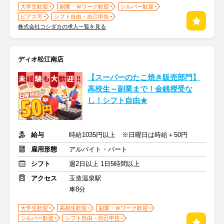
大学生歓迎
副業・Ｗワーク歓迎
シルバー歓迎
ピアス可
シフト自由・自己申告
株式会社コシダカの求人一覧を見る
ディオ松江南店
【スーパーのたこ焼き販売部門】
高校生～副業まで！金銭授受な
し！シフト自由★
給与
時給1035円以上 ※日曜日は時給＋50円
雇用形態
アルバイト・パート
シフト
週2日以上 1日5時間以上
アクセス
玉造温泉駅
車8分
大学生歓迎
高校生歓迎
副業・Ｗワーク歓迎
シルバー歓迎
シフト自由・自己申告