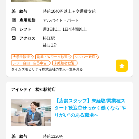
給与
時給1040円以上＋交通費支給
雇用形態
アルバイト・パート
シフト
週3日以上 1日4時間以上
アクセス
松江駅
徒歩1分
大学生歓迎
副業・Ｗワーク歓迎
シルバー歓迎
シフト自由・自己申告
未経験者歓迎
タイムズモビリティ株式会社の求人一覧を見る
アイシティ 松江駅前店
【店舗スタッフ】未経験/異業種ス
タート歓迎◎せっかく働くなら"や
りがい"のある職場へ
給与
時給1120円