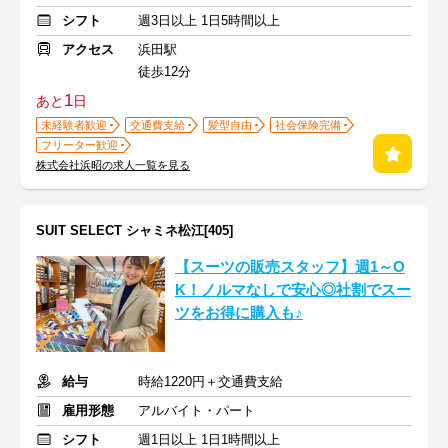
シフト
週3日以上 1日5時間以上
アクセス
浜田駅
徒歩12分
1
あと
日
未経験者歓迎
交通費支給
髪型自由
社会保険完備
フリーター歓迎
株式会社浜昭の求人一覧を見る
SUIT SELECT シャミネ松江[405]
【スーツの販売スタッフ】週1～O
K！ノルマなしで安心◎社割でスー
ツをお得に購入も♪
給与
時給1220円＋交通費支給
雇用形態
アルバイト・パート
シフト
週1日以上 1日1時間以上