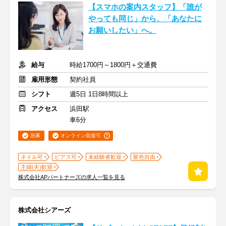
【スマホの案内スタッフ】「誰が
やっても同じ」から、「あなたに
お願いしたい」へ。
給与
時給1700円～1800円＋交通費
雇用形態
契約社員
シフト
週5日 1日8時間以上
アクセス
浜田駅
車6分
急募
オンライン面接可
ネイル可
ピアス可
未経験者歓迎
髪色自由
主婦(夫)歓迎
株式会社APパートナーズの求人一覧を見る
株式会社シアーズ