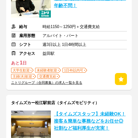
年齢不問！
給与
時給1150～1250円＋交通費支給
雇用形態
アルバイト・パート
シフト
週3日以上 1日4時間以上
アクセス
益田駅
1
あと
日
大学生歓迎
未経験者歓迎
1日4h以内可
主婦(夫)歓迎
交通費支給
ニトリグループ（合同募集）の求人一覧を見る
タイムズカー松江駅前店（タイムズモビリティ）
【タイムズスタッフ】未経験OK！
接客＆簡単な事務などをお任せ◎
社割など福利厚生が充実！