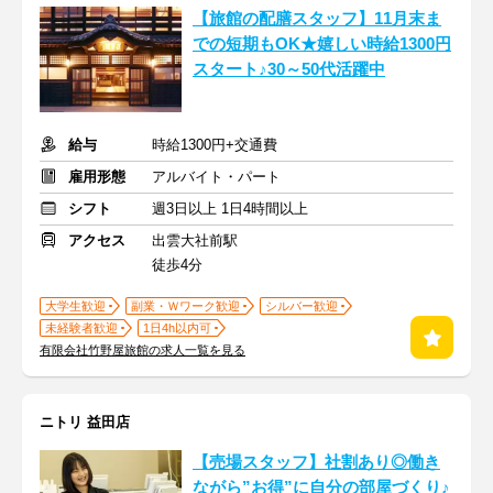
【旅館の配膳スタッフ】11月末ま
での短期もOK★嬉しい時給1300円
スタート♪30～50代活躍中
給与
時給1300円+交通費
雇用形態
アルバイト・パート
シフト
週3日以上 1日4時間以上
アクセス
出雲大社前駅
徒歩4分
大学生歓迎
副業・Ｗワーク歓迎
シルバー歓迎
未経験者歓迎
1日4h以内可
有限会社竹野屋旅館の求人一覧を見る
ニトリ 益田店
【売場スタッフ】社割あり◎働き
ながら”お得”に自分の部屋づくり♪