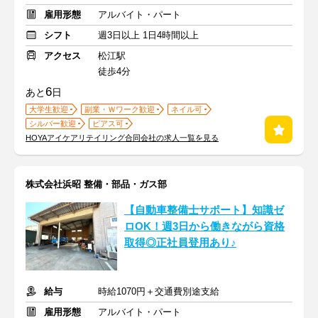
雇用形態
アルバイト・パート
シフト
週3日以上 1日4時間以上
アクセス
松江駅
徒歩4分
6
あと
日
大学生歓迎
副業・Ｗワーク歓迎
ネイル可
シルバー歓迎
ピアス可
HOYAアイケアリテイリング合同会社の求人一覧を見る
株式会社浜昭 整備・部品・ガス部
【自動車整備士サポート】知識ゼ
ロOK！週3日から働きながら資格
取得◎正社員登用あり♪
給与
時給1070円＋交通費別途支給
雇用形態
アルバイト・パート