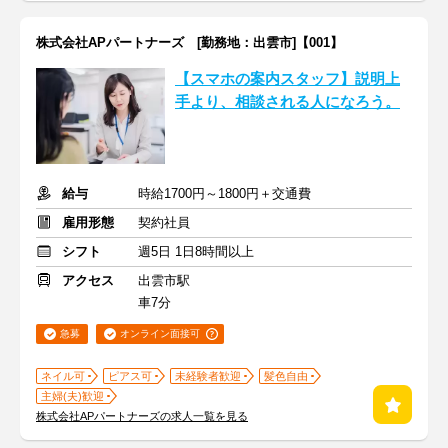
株式会社APパートナーズ [勤務地：出雲市]【001】
【スマホの案内スタッフ】説明上
手より、相談される人になろう。
給与
時給1700円～1800円＋交通費
雇用形態
契約社員
シフト
週5日 1日8時間以上
アクセス
出雲市駅
車7分
急募
オンライン面接可
ネイル可
ピアス可
未経験者歓迎
髪色自由
主婦(夫)歓迎
株式会社APパートナーズの求人一覧を見る