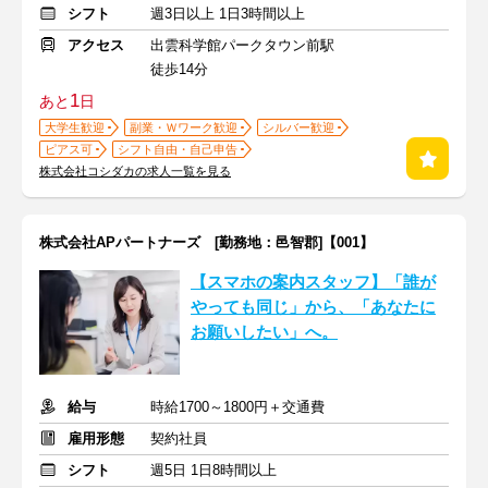
シフト
週3日以上 1日3時間以上
アクセス
出雲科学館パークタウン前駅
徒歩14分
1
あと
日
大学生歓迎
副業・Ｗワーク歓迎
シルバー歓迎
ピアス可
シフト自由・自己申告
株式会社コシダカの求人一覧を見る
株式会社APパートナーズ [勤務地：邑智郡]【001】
【スマホの案内スタッフ】「誰が
やっても同じ」から、「あなたに
お願いしたい」へ。
給与
時給1700～1800円＋交通費
雇用形態
契約社員
シフト
週5日 1日8時間以上