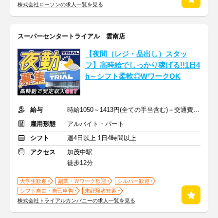
株式会社ローソンの求人一覧を見る
スーパーセンタートライアル 雲南店
【夜間（レジ・品出し）スタッ
フ】高時給でしっかり稼げる!!1日4
h～シフト柔軟◎WワークOK
給与
時給1050～1413円(全ての手当含む)＋交通費(月3万円まで)
雇用形態
アルバイト・パート
シフト
週4日以上 1日4時間以上
アクセス
加茂中駅
徒歩12分
大学生歓迎
副業・Ｗワーク歓迎
シルバー歓迎
シフト自由・自己申告
未経験者歓迎
株式会社トライアルカンパニーの求人一覧を見る