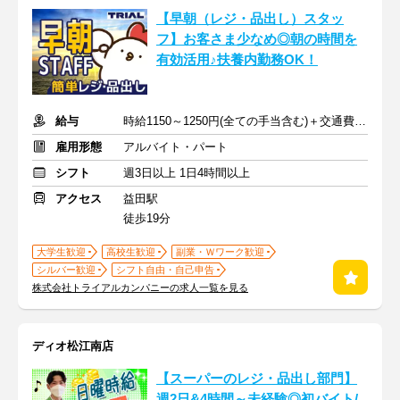
【早朝（レジ・品出し）スタッ
フ】お客さま少なめ◎朝の時間を
有効活用♪扶養内勤務OK！
給与
時給1150～1250円(全ての手当含む)＋交通費(月3万円まで)
雇用形態
アルバイト・パート
シフト
週3日以上 1日4時間以上
アクセス
益田駅
徒歩19分
大学生歓迎
高校生歓迎
副業・Ｗワーク歓迎
シルバー歓迎
シフト自由・自己申告
株式会社トライアルカンパニーの求人一覧を見る
ディオ松江南店
【スーパーのレジ・品出し部門】
週2日&4時間～未経験◎初バイト/