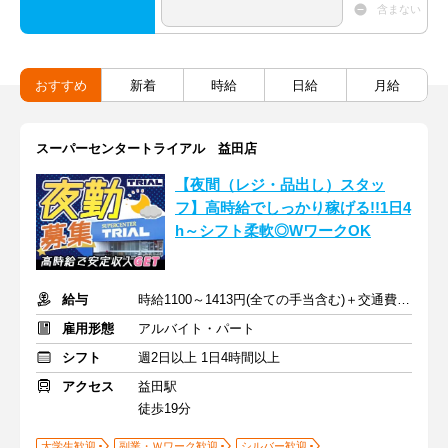
含まない
おすすめ
新着
時給
日給
月給
スーパーセンタートライアル 益田店
【夜間（レジ・品出し）スタッ
フ】高時給でしっかり稼げる!!1日4
h～シフト柔軟◎WワークOK
給与
時給1100～1413円(全ての手当含む)＋交通費(月3万円まで)
雇用形態
アルバイト・パート
シフト
週2日以上 1日4時間以上
アクセス
益田駅
徒歩19分
大学生歓迎
副業・Ｗワーク歓迎
シルバー歓迎