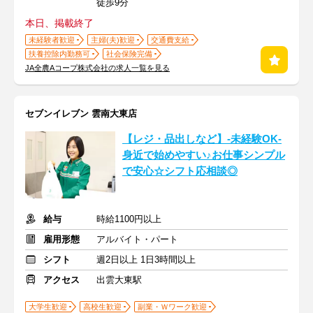
徒歩9分
本日、掲載終了
未経験者歓迎
主婦(夫)歓迎
交通費支給
扶養控除内勤務可
社会保険完備
JA全農Aコープ株式会社の求人一覧を見る
セブンイレブン 雲南大東店
【レジ・品出しなど】-未経験OK-
身近で始めやすい♪お仕事シンプル
で安心☆シフト応相談◎
給与
時給1100円以上
雇用形態
アルバイト・パート
シフト
週2日以上 1日3時間以上
アクセス
出雲大東駅
大学生歓迎
高校生歓迎
副業・Ｗワーク歓迎