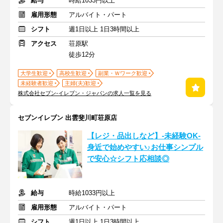
給与
時給1033円以上
雇用形態
アルバイト・パート
シフト
週1日以上 1日3時間以上
アクセス
荘原駅
徒歩12分
大学生歓迎
高校生歓迎
副業・Ｗワーク歓迎
未経験者歓迎
主婦(夫)歓迎
株式会社セブン-イレブン・ジャパンの求人一覧を見る
セブンイレブン 出雲斐川町荘原店
【レジ・品出しなど】-未経験OK-
身近で始めやすい♪お仕事シンプル
で安心☆シフト応相談◎
給与
時給1033円以上
雇用形態
アルバイト・パート
シフト
週1日以上 1日3時間以上