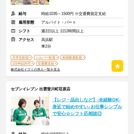
給与
時給1035～1500円 ※交通費規定支給
雇用形態
アルバイト・パート
シフト
週2日以上 1日2時間以上
アクセス
高浜駅
車2分
大学生歓迎
シルバー歓迎
未経験者歓迎
1日4h以内可
交通費支給
株式会社イズミの求人一覧を見る
セブンイレブン 出雲斐川町荘原店
【レジ・品出しなど】-未経験OK-
身近で始めやすい♪お仕事シンプル
で安心☆シフト応相談◎