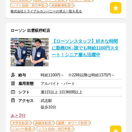
シフト自由・自己申告
未経験者歓迎
株式会社トライアルカンパニーの求人一覧を見る
ローソン 出雲荻杼町店
【ローソンスタッフ】好きな時間
に勤務OK♪誰でも時給1100円スタ
ート！シニア層も活躍中
給与
時給1100円～ ※22時以降は時給1375円～
雇用形態
アルバイト・パート
シフト
週1日以上 1日3時間以上
アクセス
武志駅
徒歩10分
2
あと
日
大学生歓迎
高校生歓迎
副業・Ｗワーク歓迎
シルバー歓迎
シフト自由・自己申告