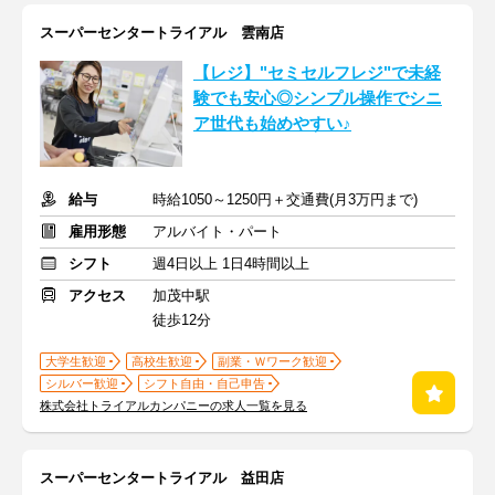
スーパーセンタートライアル 雲南店
【レジ】"セミセルフレジ"で未経
験でも安心◎シンプル操作でシニ
ア世代も始めやすい♪
給与
時給1050～1250円＋交通費(月3万円まで)
雇用形態
アルバイト・パート
シフト
週4日以上 1日4時間以上
アクセス
加茂中駅
徒歩12分
大学生歓迎
高校生歓迎
副業・Ｗワーク歓迎
シルバー歓迎
シフト自由・自己申告
株式会社トライアルカンパニーの求人一覧を見る
スーパーセンタートライアル 益田店