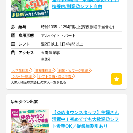
扶養内/副業◎シフト自由
給与
時給1035～1294円以上(深夜割増手当含む) ※日曜日は時給＋50円
雇用形態
アルバイト・パート
シフト
週2日以上 1日4時間以上
アクセス
玉造温泉駅
車8分
大学生歓迎
高校生歓迎
副業・Ｗワーク歓迎
シルバー歓迎
シフト自由・自己申告
大黒天物産株式会社の求人一覧を見る
ゆめタウン出雲
【ゆめタウンスタッフ】主婦さん
活躍中！初めてでも大歓迎◎シフ
ト希望OK／従業員割引あり