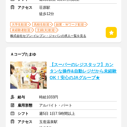
アクセス
荘原駅
徒歩12分
大学生歓迎
高校生歓迎
副業・Ｗワーク歓迎
未経験者歓迎
主婦(夫)歓迎
株式会社セブン-イレブン・ジャパンの求人一覧を見る
Ａコープたまゆ
【スーパーのレジスタッフ】カン
タンな操作&自動レジだから未経験
OK！安心のJAグループ★
給与
時給1033円
雇用形態
アルバイト・パート
シフト
週5日 1日7.5時間以上
アクセス
玉造温泉駅