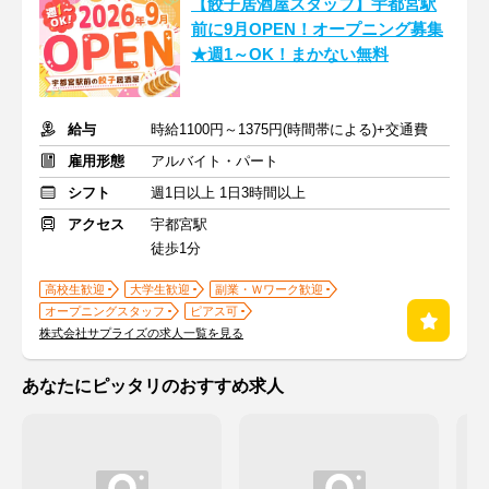
【餃子居酒屋スタッフ】宇都宮駅
前に9月OPEN！オープニング募集
★週1～OK！まかない無料
給与
時給1100円～1375円(時間帯による)+交通費
雇用形態
アルバイト・パート
シフト
週1日以上 1日3時間以上
アクセス
宇都宮駅
徒歩1分
高校生歓迎
大学生歓迎
副業・Ｗワーク歓迎
オープニングスタッフ
ピアス可
株式会社サプライズの求人一覧を見る
あなたにピッタリのおすすめ求人