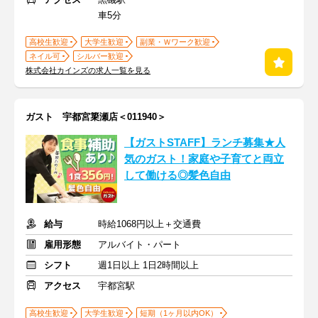
車5分
高校生歓迎
大学生歓迎
副業・Ｗワーク歓迎
ネイル可
シルバー歓迎
株式会社カインズの求人一覧を見る
ガスト 宇都宮簗瀬店＜011940＞
【ガストSTAFF】ランチ募集★人
気のガスト！家庭や子育てと両立
して働ける◎髪色自由
給与
時給1068円以上＋交通費
雇用形態
アルバイト・パート
シフト
週1日以上 1日2時間以上
アクセス
宇都宮駅
高校生歓迎
大学生歓迎
短期（1ヶ月以内OK）