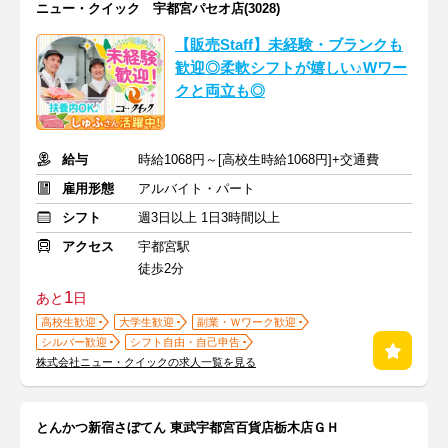
ニュー・クイック 宇都宮パセオ店(3028)
【販売Staff】未経験・ブランクも
歓迎◎柔軟シフトが嬉しい♪Wワー
クと両立も◎
給与
時給1068円～[高校生時給1068円]+交通費
雇用形態
アルバイト・パート
シフト
週3日以上 1日3時間以上
アクセス
宇都宮駅
徒歩2分
1
あと
日
高校生歓迎
大学生歓迎
副業・Ｗワーク歓迎
シルバー歓迎
シフト自由・自己申告
株式会社ニュー・クイックの求人一覧を見る
とんかつ新宿さぼてん 東武宇都宮百貨店栃木店ＧＨ