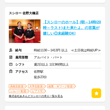
スシロー 佐野大橋店
【スシローのホール】(朝～14時/20
時～ラスト)また来たよ。の言葉が
嬉しい◎未経験OK!
給与
時給1130～1413円 以上 ≪土日祝は時給UP≫
雇用形態
アルバイト・パート
シフト
週2日以上 1日3時間以上
アクセス
佐野駅
徒歩23分
高校生歓迎
大学生歓迎
副業・Ｗワーク歓迎
シルバー歓迎
ピアス可
株式会社あきんどスシローの求人一覧を見る