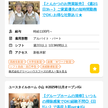
【とんかつのお惣菜販売】《週2/1
日3h～》ご家庭優先の短時間勤務
でOK♪お得な社割あり★
給与
時給1100円～
雇用形態
アルバイト・パート
シフト
週2日以上 1日3時間以上
アクセス
新栃木駅
高校生歓迎
大学生歓迎
副業・Ｗワーク歓迎
シフト自由・自己申告
未経験者歓迎
株式会社グリーンハウスフーズの求人一覧を見る
ユースタイルホーム 小山 ※2025年11月オープン/Gi
【グループホームの清掃】いつも
の掃除感覚でOK!経験不問◎《日
払い》で高収入即get★/Gi