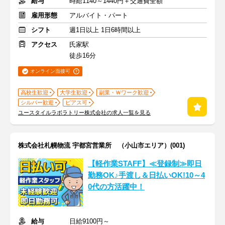
給与
時給1140～1440円＋交通費全額
雇用形態
アルバイト・パート
シフト
週1日以上 1日6時間以上
アクセス
氏家駅
徒歩16分
オンライン面接可
高校生歓迎
大学生歓迎
副業・Ｗワーク歓迎
シルバー歓迎
ピアス可
ユースタイルラボラトリー株式会社の求人一覧を見る
株式会社札幌物流 宇都宮営業所 （小山市エリア）(001)
【軽作業STAFF】≪登録制≫即日
勤務OK♪手渡し＆日払いOK!10～4
0代の方活躍中！
給与
日給9100円～