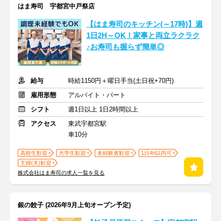
はま寿司 宇都宮中戸祭店
【はま寿司のキッチン(～17時)】週
1日2H～OK！家事と両立ラクラク
♪お寿司も握らず簡単◎
給与
時給1150円＋曜日手当(土日祝+70円)
雇用形態
アルバイト・パート
シフト
週1日以上 1日2時間以上
アクセス
東武宇都宮駅
車10分
高校生歓迎
大学生歓迎
未経験者歓迎
1日4h以内可
主婦(夫)歓迎
株式会社はま寿司の求人一覧を見る
銀の餃子 (2026年9月上旬オープン予定)