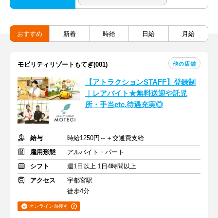
おすすめ
新着
時給
日給
月給
他の店舗
モビリティリゾートもてぎ(001)
【アトラクションSTAFF】登録制
｜レアバイト★無料送迎や託児
所・手当etc.待遇充実◎
給与
時給1250円～＋交通費支給
雇用形態
アルバイト・パート
シフト
週1日以上 1日4時間以上
アクセス
宇都宮駅
徒歩4分
オンライン面接可