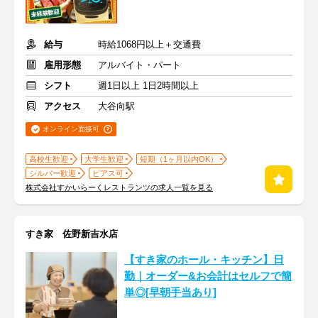
給与
時給1068円以上＋交通費
雇用形態
アルバイト・パート
シフト
週1日以上 1日2時間以上
アクセス
大谷向駅
オンライン面接可
高校生歓迎
大学生歓迎
短期（1ヶ月以内OK）
シルバー歓迎
ピアス可
株式会社すかいらーくレストランツの求人一覧を見る
すき家 佐野新吉水店
【すき家のホール・キッチン】日
勤｜オーダー&お会計はセルフで簡
単◎[早朝手当あり]