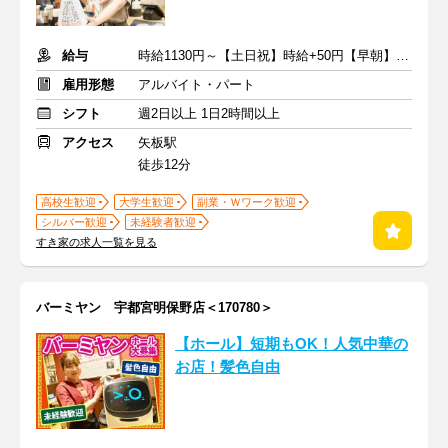
給与
時給1130円～【土日祝】時給+50円【早朝】時給+150円
雇用形態
アルバイト・パート
シフト
週2日以上 1日2時間以上
アクセス
矢板駅
徒歩12分
高校生歓迎
大学生歓迎
副業・Ｗワーク歓迎
シルバー歓迎
未経験者歓迎
すき家の求人一覧を見る
バーミヤン 宇都宮明保野店＜170780＞
【ホール】短期もOK！人気中華の
お店！髪色自由