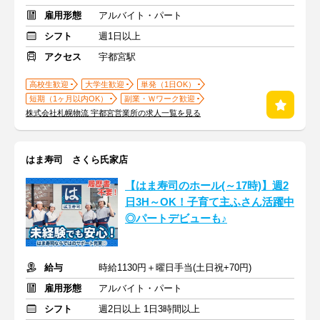
雇用形態
アルバイト・パート
シフト
週1日以上
アクセス
宇都宮駅
高校生歓迎
大学生歓迎
単発（1日OK）
短期（1ヶ月以内OK）
副業・Ｗワーク歓迎
株式会社札幌物流 宇都宮営業所の求人一覧を見る
はま寿司 さくら氏家店
【はま寿司のホール(～17時)】週2
日3H～OK！子育て主ふさん活躍中
◎パートデビューも♪
給与
時給1130円＋曜日手当(土日祝+70円)
雇用形態
アルバイト・パート
シフト
週2日以上 1日3時間以上