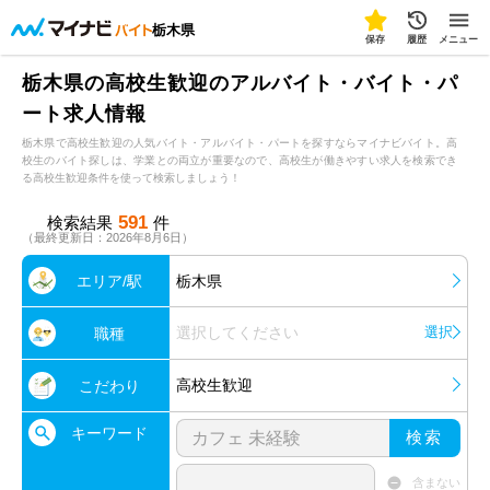
栃木県
保存
履歴
メニュー
栃木県の高校生歓迎のアルバイト・バイト・パ
ート求人情報
栃木県で高校生歓迎の人気バイト・アルバイト・パートを探すならマイナビバイト。高
校生のバイト探しは、学業との両立が重要なので、高校生が働きやすい求人を検索でき
る高校生歓迎条件を使って検索しましょう！
591
検索結果
件
（最終更新日：2026年8月6日）
エリア/駅
栃木県
選択してください
選択
職種
高校生歓迎
こだわり
キーワード
検索
含まない