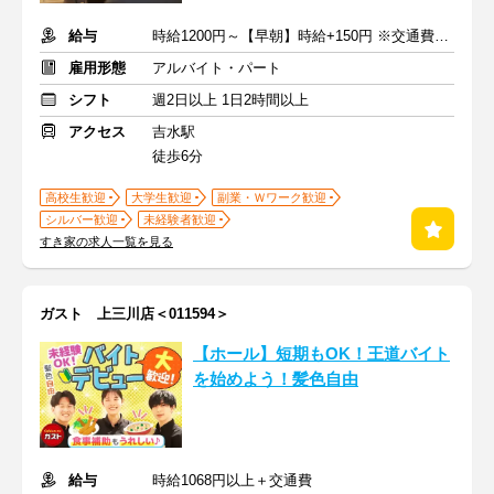
給与
時給1200円～【早朝】時給+150円 ※交通費支給
雇用形態
アルバイト・パート
シフト
週2日以上 1日2時間以上
アクセス
吉水駅
徒歩6分
高校生歓迎
大学生歓迎
副業・Ｗワーク歓迎
シルバー歓迎
未経験者歓迎
すき家の求人一覧を見る
ガスト 上三川店＜011594＞
【ホール】短期もOK！王道バイト
を始めよう！髪色自由
給与
時給1068円以上＋交通費