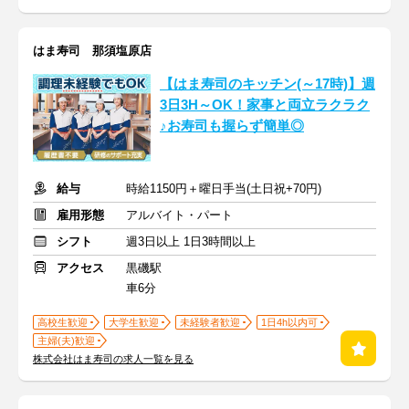
はま寿司 那須塩原店
【はま寿司のキッチン(～17時)】週
3日3H～OK！家事と両立ラクラク
♪お寿司も握らず簡単◎
給与
時給1150円＋曜日手当(土日祝+70円)
雇用形態
アルバイト・パート
シフト
週3日以上 1日3時間以上
アクセス
黒磯駅
車6分
高校生歓迎
大学生歓迎
未経験者歓迎
1日4h以内可
主婦(夫)歓迎
株式会社はま寿司の求人一覧を見る