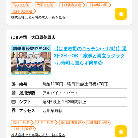
高校生歓迎
大学生歓迎
未経験者歓迎
1日4h以内可
主婦(夫)歓迎
株式会社はま寿司の求人一覧を見る
はま寿司 大田原美原店
【はま寿司のキッチン(～17時)】週
3日3H～OK！家事と両立ラクラク
♪お寿司も握らず簡単◎
給与
時給1130円＋曜日手当(土日祝+70円)
雇用形態
アルバイト・パート
シフト
週3日以上 1日3時間以上
アクセス
西那須野駅
高校生歓迎
大学生歓迎
未経験者歓迎
1日4h以内可
主婦(夫)歓迎
株式会社はま寿司の求人一覧を見る