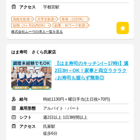
アクセス
宇都宮駅
高校生歓迎
大学生歓迎
単発（1日OK）
短期（1ヶ月以内OK）
副業・Ｗワーク歓迎
株式会社ムーヴの求人一覧を見る
はま寿司 さくら氏家店
【はま寿司のキッチン(～17時)】週
2日3H～OK！家事と両立ラクラク
♪お寿司も握らず簡単◎
給与
時給1130円＋曜日手当(土日祝+70円)
雇用形態
アルバイト・パート
シフト
週2日以上 1日3時間以上
アクセス
氏家駅
徒歩6分