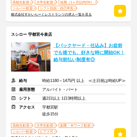
高校生歓迎
大学生歓迎
短期（1ヶ月以内OK）
シルバー歓迎
シフト自由・自己申告
株式会社すかいらーくレストランツの求人一覧を見る
スシロー 宇都宮今泉店
【バックヤード・仕込み】お盆前
でも後でも、好きな時に開始OK！
給与前払い制度有◎
給与
時給1180～1475円 以上 ≪土日祝は時給UP≫
雇用形態
アルバイト・パート
シフト
週2日以上 1日3時間以上
アクセス
宇都宮駅
徒歩15分
高校生歓迎
大学生歓迎
副業・Ｗワーク歓迎
シルバー歓迎
ピアス可