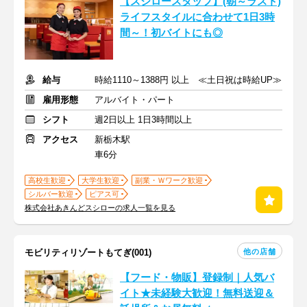
【スシロースタッフ】(朝～ラスト)
ライフスタイルに合わせて1日3時
間～！初バイトにも◎
給与
時給1110～1388円 以上 ≪土日祝は時給UP≫
雇用形態
アルバイト・パート
シフト
週2日以上 1日3時間以上
アクセス
新栃木駅
車6分
高校生歓迎
大学生歓迎
副業・Ｗワーク歓迎
シルバー歓迎
ピアス可
株式会社あきんどスシローの求人一覧を見る
他の店舗
モビリティリゾートもてぎ(001)
【フード・物販】登録制｜人気バ
イト★未経験大歓迎！無料送迎＆