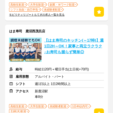
高校生歓迎
大学生歓迎
副業・Ｗワーク歓迎
シフト自由・自己申告
未経験者歓迎
モビリティリゾートもてぎの求人一覧を見る
はま寿司 鹿沼西茂呂店
【はま寿司のキッチン(～17時)】週
1日2H～OK！家事と両立ラクラク
♪お寿司も握らず簡単◎
給与
時給1120円＋曜日手当(土日祝+70円)
雇用形態
アルバイト・パート
シフト
週1日以上 1日2時間以上
アクセス
新鹿沼駅
車8分
高校生歓迎
大学生歓迎
未経験者歓迎
1日4h以内可
主婦(夫)歓迎