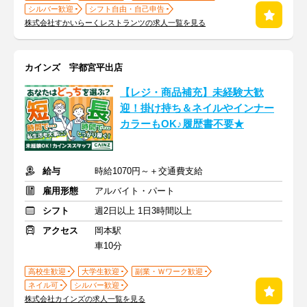
シルバー歓迎
シフト自由・自己申告
株式会社すかいらーくレストランツの求人一覧を見る
カインズ 宇都宮平出店
【レジ・商品補充】未経験大歓
迎！掛け持ち＆ネイルやインナー
カラーもOK♪履歴書不要★
給与
時給1070円～＋交通費支給
雇用形態
アルバイト・パート
シフト
週2日以上 1日3時間以上
アクセス
岡本駅
車10分
高校生歓迎
大学生歓迎
副業・Ｗワーク歓迎
ネイル可
シルバー歓迎
株式会社カインズの求人一覧を見る