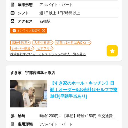
雇用形態
アルバイト・パート
シフト
週1日以上 1日2時間以上
アクセス
石橋駅
オンライン面接可
高校生歓迎
大学生歓迎
短期（1ヶ月以内OK）
シルバー歓迎
ピアス可
株式会社すかいらーくレストランツの求人一覧を見る
すき家 宇都宮御幸ヶ原店
【すき家のホール・キッチン】日
勤｜オーダー&お会計はセルフで簡
単◎[早朝手当あり]
給与
時給1200円～【早朝】時給+150円 ※交通費支給
雇用形態
アルバイト・パート