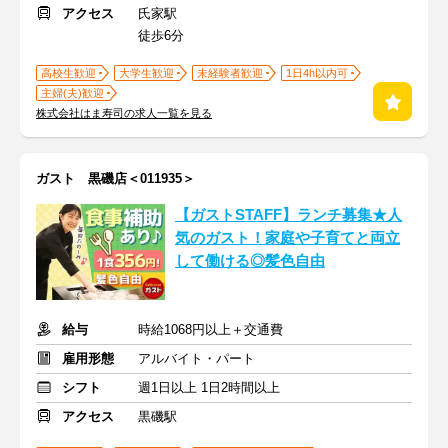
アクセス
氏家駅
徒歩6分
高校生歓迎
大学生歓迎
未経験者歓迎
1日4h以内可
主婦(夫)歓迎
株式会社はま寿司の求人一覧を見る
ガスト 黒磯店＜011935＞
【ガストSTAFF】ランチ募集★人
気のガスト！家庭や子育てと両立
して働ける◎髪色自由
給与
時給1068円以上＋交通費
雇用形態
アルバイト・パート
シフト
週1日以上 1日2時間以上
アクセス
黒磯駅