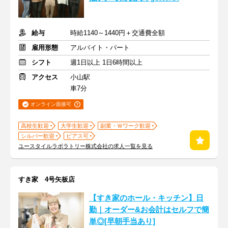
給与
時給1140～1440円＋交通費全額
雇用形態
アルバイト・パート
シフト
週1日以上 1日6時間以上
アクセス
小山駅
車7分
オンライン面接可
高校生歓迎
大学生歓迎
副業・Ｗワーク歓迎
シルバー歓迎
ピアス可
ユースタイルラボラトリー株式会社の求人一覧を見る
すき家 4号矢板店
【すき家のホール・キッチン】日
勤｜オーダー&お会計はセルフで簡
単◎[早朝手当あり]