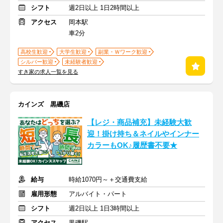
シフト
週2日以上 1日2時間以上
アクセス
岡本駅
車2分
高校生歓迎
大学生歓迎
副業・Ｗワーク歓迎
シルバー歓迎
未経験者歓迎
すき家の求人一覧を見る
カインズ 黒磯店
【レジ・商品補充】未経験大歓
迎！掛け持ち＆ネイルやインナー
カラーもOK♪履歴書不要★
給与
時給1070円～＋交通費支給
雇用形態
アルバイト・パート
シフト
週2日以上 1日3時間以上
アクセス
黒磯駅