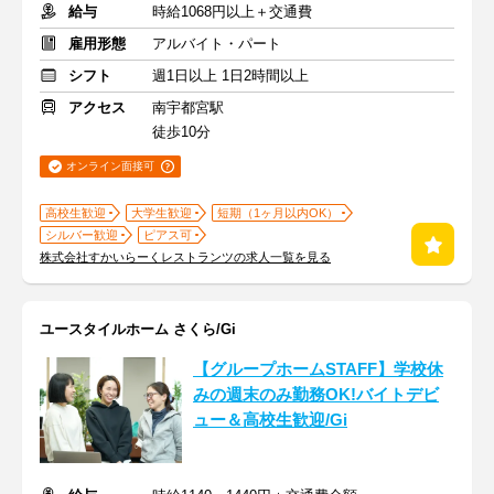
給与
時給1068円以上＋交通費
雇用形態
アルバイト・パート
シフト
週1日以上 1日2時間以上
アクセス
南宇都宮駅
徒歩10分
オンライン面接可
高校生歓迎
大学生歓迎
短期（1ヶ月以内OK）
シルバー歓迎
ピアス可
株式会社すかいらーくレストランツの求人一覧を見る
ユースタイルホーム さくら/Gi
【グループホームSTAFF】学校休
みの週末のみ勤務OK!バイトデビ
ュー＆高校生歓迎/Gi