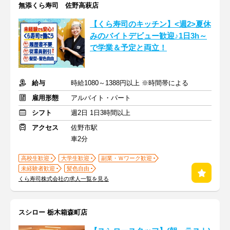
無添くら寿司 佐野高萩店
【くら寿司のキッチン】<週2>夏休
みのバイトデビュー歓迎♪1日3h～
で学業＆予定と両立！
給与
時給1080～1388円以上 ※時間帯による
雇用形態
アルバイト・パート
シフト
週2日 1日3時間以上
アクセス
佐野市駅
車2分
高校生歓迎
大学生歓迎
副業・Ｗワーク歓迎
未経験者歓迎
髪色自由
くら寿司株式会社の求人一覧を見る
スシロー 栃木箱森町店