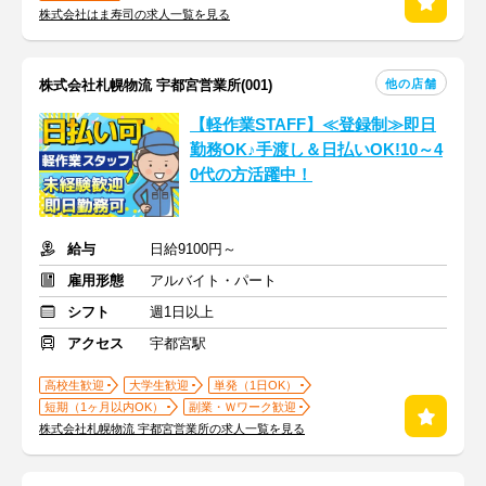
株式会社はま寿司の求人一覧を見る
他の店舗
株式会社札幌物流 宇都宮営業所(001)
【軽作業STAFF】≪登録制≫即日
勤務OK♪手渡し＆日払いOK!10～4
0代の方活躍中！
給与
日給9100円～
雇用形態
アルバイト・パート
シフト
週1日以上
アクセス
宇都宮駅
高校生歓迎
大学生歓迎
単発（1日OK）
短期（1ヶ月以内OK）
副業・Ｗワーク歓迎
株式会社札幌物流 宇都宮営業所の求人一覧を見る