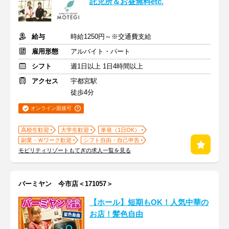
託児所＆お昼無料etc.
給与
時給1250円～※交通費支給
雇用形態
アルバイト・パート
シフト
週1日以上 1日4時間以上
アクセス
宇都宮駅
徒歩4分
オンライン面接可
高校生歓迎
大学生歓迎
単発（1日OK）
副業・Ｗワーク歓迎
シフト自由・自己申告
モビリティリゾートもてぎの求人一覧を見る
バーミヤン 今市店＜171057＞
【ホール】短期もOK！人気中華の
お店！髪色自由