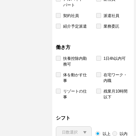
パート
契約社員
派遣社員
紹介予定派遣
業務委託
働き方
扶養控除内勤
1日4h以内可
務可
体を動かす仕
在宅ワーク・
事
内職
リゾートの仕
残業月10時間
事
以下
シフト
以上
以内