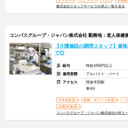
ネイル可
ピアス可
平日
未経験
株式会社スタッフサービスの求人一覧を見る
コンパスグループ・ジャパン株式会社 勤務地：老人保健施設
【介護施設の調理スタッフ】資格
で◎
給与
時給1050円以上
雇用形態
アルバイト・パート
アクセス
阿波半田駅
車4分
大学生歓迎
副業・Ｗワーク歓迎
シ
主婦(夫)歓迎
コンパスグループ・ジャパン株式会社の求人