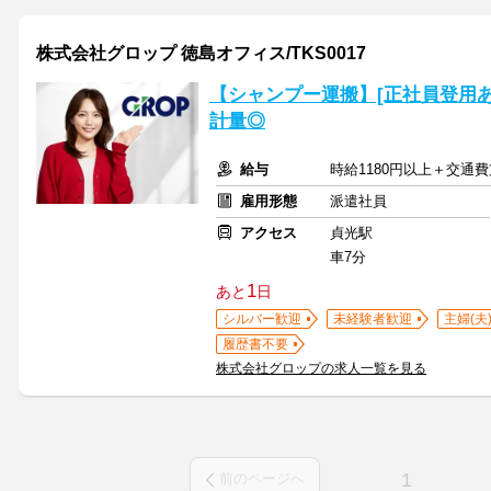
株式会社グロップ 徳島オフィス/TKS0017
【シャンプー運搬】[正社員登用
計量◎
給与
時給1180円以上＋交通
雇用形態
派遣社員
アクセス
貞光駅
車7分
1
あと
日
シルバー歓迎
未経験者歓迎
主婦(夫
履歴書不要
株式会社グロップの求人一覧を見る
1
前のページへ