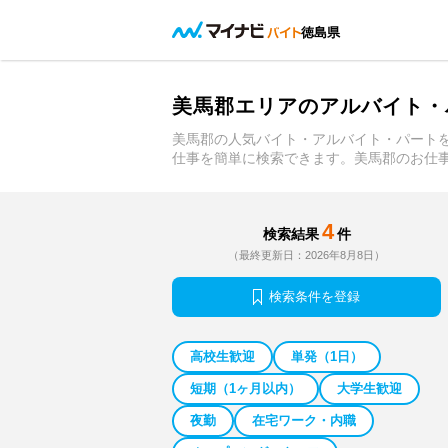
徳島県
美馬郡エリアのアルバイト・
美馬郡の人気バイト・アルバイト・パート
仕事を簡単に検索できます。美馬郡のお仕
4
検索結果
件
（最終更新日：2026年8月8日）
検索条件を登録
高校生歓迎
単発（1日）
短期（1ヶ月以内）
大学生歓迎
夜勤
在宅ワーク・内職