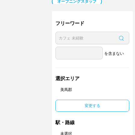
オープニングスタッフ
日払い／週払い
副業・Ｗワーク歓迎
ネイル可
フリーワード
を含まない
選択エリア
美馬郡
変更する
駅・路線
未選択