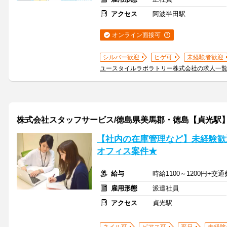
アクセス
阿波半田駅
オンライン面接可
シルバー歓迎
ヒゲ可
未経験者歓迎
ユースタイルラボラトリー株式会社の求人一
株式会社スタッフサービス/徳島県美馬郡・徳島【貞光駅
【社内の在庫管理など】未経験歓
オフィス案件★
給与
時給1100～1200円+交
雇用形態
派遣社員
アクセス
貞光駅