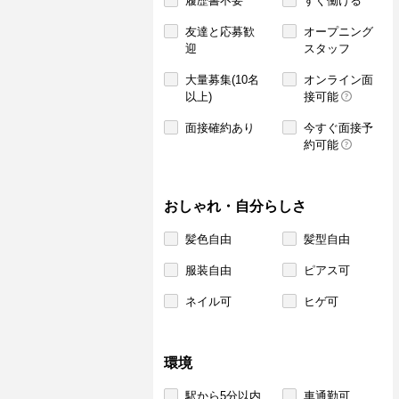
履歴書不要
すぐ働ける
友達と応募歓
オープニング
迎
スタッフ
大量募集(10名
オンライン面
以上)
接可能
面接確約あり
今すぐ面接予
約可能
おしゃれ・自分らしさ
髪色自由
髪型自由
服装自由
ピアス可
ネイル可
ヒゲ可
環境
駅から5分以内
車通勤可