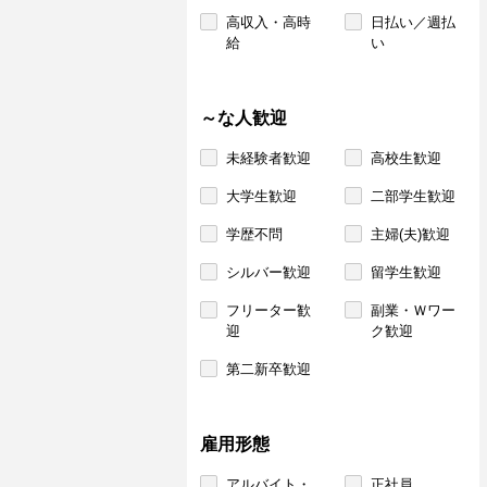
高収入・高時
日払い／週払
給
い
～な人歓迎
未経験者歓迎
高校生歓迎
大学生歓迎
二部学生歓迎
学歴不問
主婦(夫)歓迎
シルバー歓迎
留学生歓迎
フリーター歓
副業・Ｗワー
迎
ク歓迎
第二新卒歓迎
雇用形態
アルバイト・
正社員