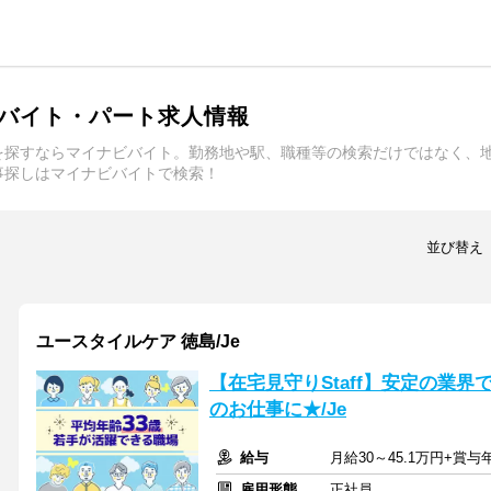
バイト・パート求人情報
を探すならマイナビバイト。勤務地や駅、職種等の検索だけではなく、
事探しはマイナビバイトで検索！
並び替え
ユースタイルケア 徳島/Je
【在宅見守りStaff】安定の業界
のお仕事に★/Je
給与
月給30～45.1万円+賞
雇用形態
正社員