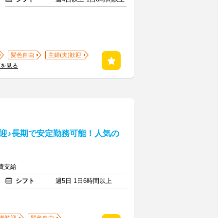
髪色自由
主婦(夫)歓迎
覧を見る
】
迎♪長期で安定勤務可能！人気の
通費支給
シフト
週5日 1日6時間以上