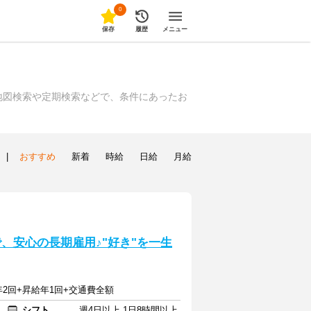
0
保存
履歴
メニュー
地図検索や定期検索などで、条件にあったお
|
おすすめ
新着
時給
日給
月給
で、安心の長期雇用♪"好き"を一生
与年2回+昇給年1回+交通費全額
シフト
週4日以上 1日8時間以上