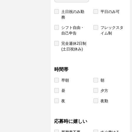
土日祝のみ勤
平日のみ可
務
シフト自由・
フレックスタ
自己申告
イム制
完全週休2日制
(土日祝休み)
時間帯
早朝
朝
昼
夕方
夜
夜勤
応募時に嬉しい