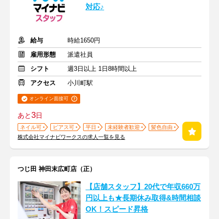
対応♪
給与
時給1650円
雇用形態
派遣社員
シフト
週3日以上 1日8時間以上
アクセス
小川町駅
オンライン面接可
3
あと
日
ネイル可
ピアス可
平日
未経験者歓迎
髪色自由
株式会社マイナビワークスの求人一覧を見る
つじ田 神田末広町店（正）
【店舗スタッフ】20代で年収660万
円以上も★長期休み取得&時間相談
OK！スピード昇格