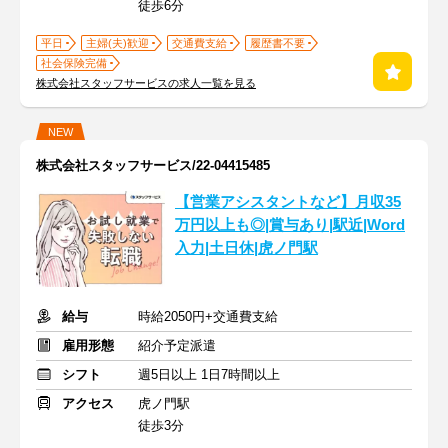
徒歩6分
平日
主婦(夫)歓迎
交通費支給
履歴書不要
社会保険完備
株式会社スタッフサービスの求人一覧を見る
NEW
株式会社スタッフサービス/22-04415485
【営業アシスタントなど】月収35
万円以上も◎|賞与あり|駅近|Word
入力|土日休|虎ノ門駅
給与
時給2050円+交通費支給
雇用形態
紹介予定派遣
シフト
週5日以上 1日7時間以上
アクセス
虎ノ門駅
徒歩3分