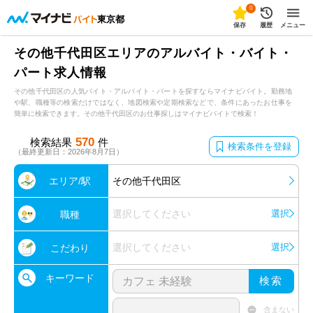
0
東京都
保存
履歴
メニュー
その他千代田区エリアのアルバイト・バイト・
パート求人情報
その他千代田区の人気バイト・アルバイト・パートを探すならマイナビバイト。勤務地
や駅、職種等の検索だけではなく、地図検索や定期検索などで、条件にあったお仕事を
簡単に検索できます。その他千代田区のお仕事探しはマイナビバイトで検索！
570
検索結果
件
検索条件を登録
（最終更新日：2026年8月7日）
エリア/駅
その他千代田区
選択してください
選択
職種
選択してください
選択
こだわり
キーワード
検索
含まない