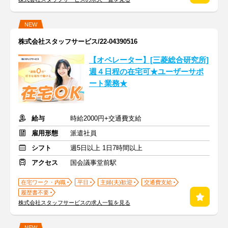
NEW
株式会社スタッフサービス/22-04390516
【オペレーター】[三菱総合研究所]
週４日程の在宅可★ユーザーサポ
ート業務★
給与
時給2000円+交通費支給
雇用形態
派遣社員
シフト
週5日以上 1日7時間以上
アクセス
国会議事堂前駅
在宅ワーク・内職
平日
主婦(夫)歓迎
交通費支給
履歴書不要
株式会社スタッフサービスの求人一覧を見る
NEW