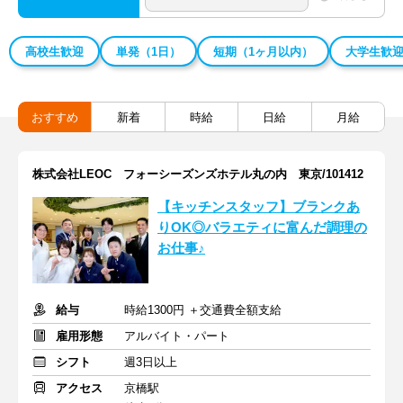
高校生歓迎
単発（1日）
短期（1ヶ月以内）
大学生歓
おすすめ
新着
時給
日給
月給
株式会社LEOC フォーシーズンズホテル丸の内 東京/101412
【キッチンスタッフ】ブランクあ
りOK◎バラエティに富んだ調理の
お仕事♪
給与
時給1300円 ＋交通費全額支給
雇用形態
アルバイト・パート
シフト
週3日以上
アクセス
京橋駅