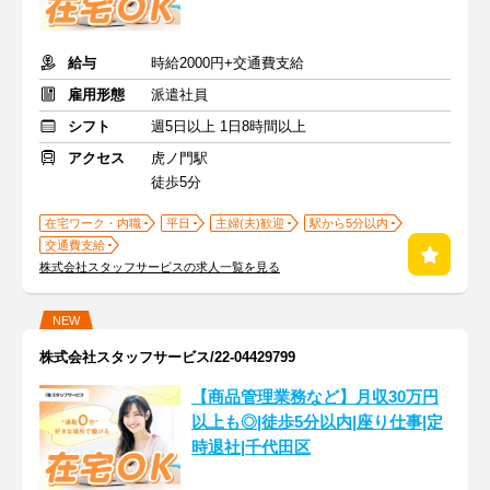
給与
時給2000円+交通費支給
雇用形態
派遣社員
シフト
週5日以上 1日8時間以上
アクセス
虎ノ門駅
徒歩5分
在宅ワーク・内職
平日
主婦(夫)歓迎
駅から5分以内
交通費支給
株式会社スタッフサービスの求人一覧を見る
NEW
株式会社スタッフサービス/22-04429799
【商品管理業務など】月収30万円
以上も◎|徒歩5分以内|座り仕事|定
時退社|千代田区