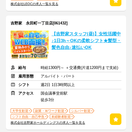
株式会社LEOCの求人一覧を見る
吉野家 永田町一丁目店[061432]
【吉野家スタッフ(昼)】女性活躍中
♪1日3h～OKの柔軟シフト★髪型・
髪色自由♪速払いOK
給与
時給1300円～ ＋交通費(片道1200円まで支給)
雇用形態
アルバイト・パート
シフト
週2日 1日3時間以上
アクセス
国会議事堂前駅
徒歩3分
大学生歓迎
副業・Ｗワーク歓迎
シルバー歓迎
シフト自由・自己申告
未経験者歓迎
株式会社吉野家ホールディングスの求人一覧を見る