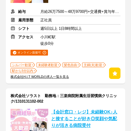
給与
月給26万7500～48万9700円+交通費+賞与年2回
雇用形態
正社員
シフト
週5日以上 1日8時間以上
アクセス
小川町駅
徒歩0分
オンライン面接可
シルバー歓迎
未経験者歓迎
髪色自由
主婦(夫)歓迎
駅から5分以内
株式会社H.I.T WORLDの求人一覧を見る
株式会社ソラスト 勤務地：三楽病院附属生活習慣病クリニッ
ク/1310131102-002
【会計窓口・レジ】未経験OK♪人
と接することが好き◎笑顔や気配
りが活きる病院受付