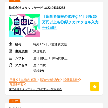
株式会社スタッフサービス/22-04378253
【応募者情報の管理など】月収30
万円以上も◎|駅チカ|エクセル入力|
千代田区
給与
時給1750円+交通費支給
雇用形態
派遣社員
シフト
週5日以上 1日8時間以上
アクセス
虎ノ門駅
徒歩2分
平日
主婦(夫)歓迎
駅から5分以内
交通費支給
履歴書不要
株式会社スタッフサービスの求人一覧を見る
NEW