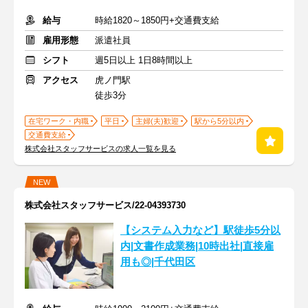
給与
時給1820～1850円+交通費支給
雇用形態
派遣社員
シフト
週5日以上 1日8時間以上
アクセス
虎ノ門駅
徒歩3分
在宅ワーク・内職
平日
主婦(夫)歓迎
駅から5分以内
交通費支給
株式会社スタッフサービスの求人一覧を見る
NEW
株式会社スタッフサービス/22-04393730
【システム入力など】駅徒歩5分以
内|文書作成業務|10時出社|直接雇
用も◎|千代田区