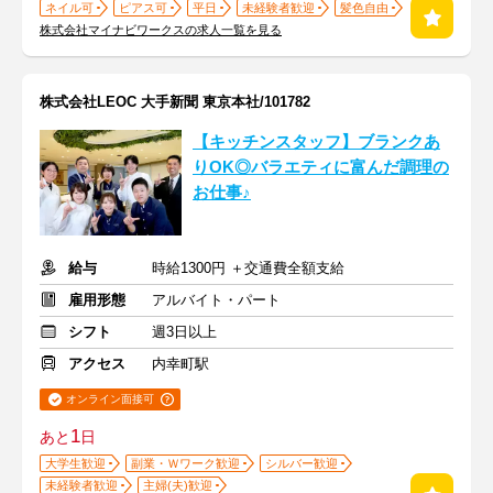
ネイル可
ピアス可
平日
未経験者歓迎
髪色自由
株式会社マイナビワークスの求人一覧を見る
株式会社LEOC 大手新聞 東京本社/101782
【キッチンスタッフ】ブランクあ
りOK◎バラエティに富んだ調理の
お仕事♪
給与
時給1300円 ＋交通費全額支給
雇用形態
アルバイト・パート
シフト
週3日以上
アクセス
内幸町駅
オンライン面接可
1
あと
日
大学生歓迎
副業・Ｗワーク歓迎
シルバー歓迎
未経験者歓迎
主婦(夫)歓迎