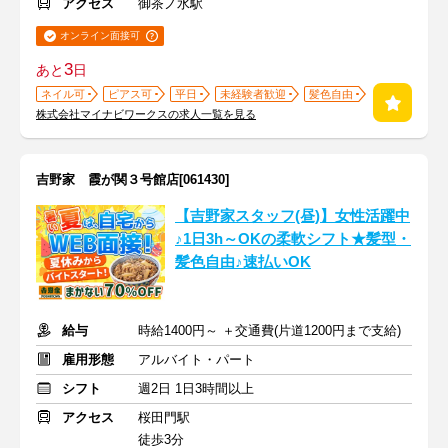
アクセス
御茶ノ水駅
オンライン面接可
3
あと
日
ネイル可
ピアス可
平日
未経験者歓迎
髪色自由
株式会社マイナビワークスの求人一覧を見る
吉野家 霞が関３号館店[061430]
【吉野家スタッフ(昼)】女性活躍中
♪1日3h～OKの柔軟シフト★髪型・
髪色自由♪速払いOK
給与
時給1400円～ ＋交通費(片道1200円まで支給)
雇用形態
アルバイト・パート
シフト
週2日 1日3時間以上
アクセス
桜田門駅
徒歩3分