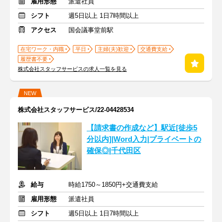
雇用形態
派遣社員
シフト
週5日以上 1日7時間以上
アクセス
国会議事堂前駅
在宅ワーク・内職
平日
主婦(夫)歓迎
交通費支給
履歴書不要
株式会社スタッフサービスの求人一覧を見る
NEW
株式会社スタッフサービス/22-04428534
【請求書の作成など】駅近[徒歩5
分以内]|Word入力|プライベートの
確保◎|千代田区
給与
時給1750～1850円+交通費支給
雇用形態
派遣社員
シフト
週5日以上 1日7時間以上