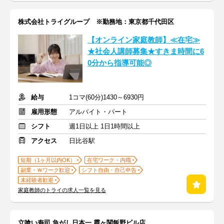
株式会社トライグループ ※勤務地：東京都千代田区
【オンライン家庭教師】≪在宅≫
★社会人講師募集★すきま時間に6
0分から指導可能◎
給与
1コマ(60分)1430～6930円
雇用形態
アルバイト・パート
シフト
週1日以上 1日1時間以上
アクセス
日比谷駅
短期（1ヶ月以内OK）
在宅ワーク・内職
副業・Ｗワーク歓迎
シフト自由・自己申告
未経験者歓迎
家庭教師のトライの求人一覧を見る
立喰い寿司 魚がし日本一 霞ヶ関飯野ビル店