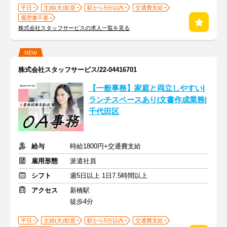
平日
主婦(夫)歓迎
駅から5分以内
交通費支給
履歴書不要
株式会社スタッフサービスの求人一覧を見る
NEW
株式会社スタッフサービス/22-04416701
【一般事務】家庭と両立しやすい|
ランチスペースあり|文書作成業務|
千代田区
給与
時給1800円+交通費支給
雇用形態
派遣社員
シフト
週5日以上 1日7.5時間以上
アクセス
新橋駅
徒歩4分
平日
主婦(夫)歓迎
駅から5分以内
交通費支給