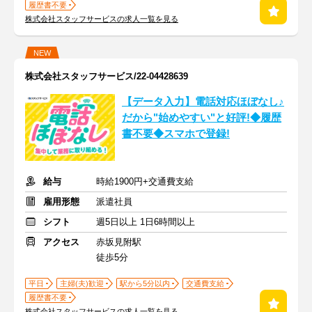
履歴書不要
株式会社スタッフサービスの求人一覧を見る
NEW
株式会社スタッフサービス/22-04428639
【データ入力】電話対応ほぼなし♪
だから"始めやすい"と好評!◆履歴
書不要◆スマホで登録!
給与
時給1900円+交通費支給
雇用形態
派遣社員
シフト
週5日以上 1日6時間以上
アクセス
赤坂見附駅
徒歩5分
平日
主婦(夫)歓迎
駅から5分以内
交通費支給
履歴書不要
株式会社スタッフサービスの求人一覧を見る