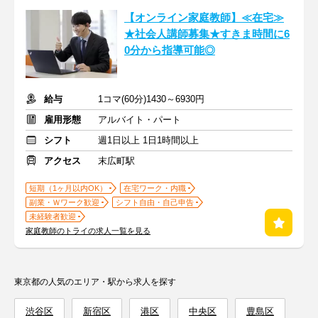
【オンライン家庭教師】≪在宅≫
★社会人講師募集★すきま時間に6
0分から指導可能◎
給与
1コマ(60分)1430～6930円
雇用形態
アルバイト・パート
シフト
週1日以上 1日1時間以上
アクセス
末広町駅
短期（1ヶ月以内OK）
在宅ワーク・内職
副業・Ｗワーク歓迎
シフト自由・自己申告
未経験者歓迎
家庭教師のトライの求人一覧を見る
東京都の人気のエリア・駅から求人を探す
渋谷区
新宿区
港区
中央区
豊島区