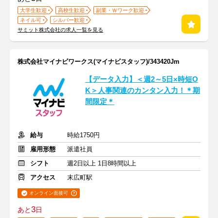
大学生歓迎
高校生歓迎
副業・Ｗワーク歓迎
ネイル可
シルバー歓迎
サミット株式会社の求人一覧を見る
株式会社マイナビワークス(マイナビスタッフ)/343420Jm
【データ入力】＜週2～5日×時短O
K＞人事関連のカンタン入力！＊期
間限定＊
給与
時給1750円
雇用形態
派遣社員
シフト
週2日以上 1日8時間以上
アクセス
末広町駅
オンライン面接可
3
あと
日