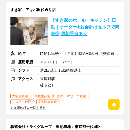
すき家 アキバ田代通り店
【すき家のホール・キッチン】日
勤｜オーダー&お会計はセルフで簡
単◎[早朝手当あり]
給与
時給1350円～【早朝】時給+150円 ※交通費支給
雇用形態
アルバイト・パート
シフト
週2日以上 1日2時間以上
アクセス
末広町駅
徒歩2分
大学生歓迎
高校生歓迎
副業・Ｗワーク歓迎
シルバー歓迎
未経験者歓迎
すき家の求人一覧を見る
株式会社トライグループ ※勤務地：東京都千代田区