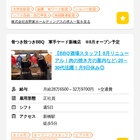
大学生歓迎
副業・Ｗワーク歓迎
シルバー歓迎
シフト自由・自己申告
未経験者歓迎
株式会社吉野家ホールディングスの求人一覧を見る
骨つき殻つきBBQ 軍手ヤード新橋店 ※8月オープン予定
【BBQ酒場スタッフ】8月リニュー
アル！肉の焼き方の案内など♪20～
30代活躍！月9日休み◎
給与
月給28万6500～32万9700円 +交通費
雇用形態
正社員
シフト
週5日
アクセス
新橋駅
徒歩5分
ネイル可
オープニングスタッフ
ピアス可