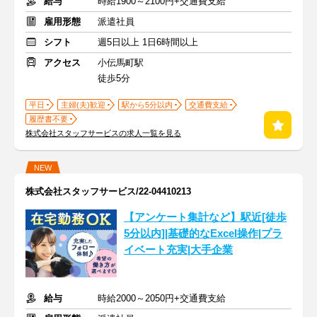
給与
時給1900～2100円+交通費支給
雇用形態
派遣社員
シフト
週5日以上 1日6時間以上
アクセス
小伝馬町駅
徒歩5分
平日
主婦(夫)歓迎
駅から5分以内
交通費支給
履歴書不要
株式会社スタッフサービスの求人一覧を見る
NEW
株式会社スタッフサービス/22-04410213
【アンケート集計など】駅近[徒歩
5分以内]|基礎的なExcel操作|プラ
イベート充実|大手企業
給与
時給2000～2050円+交通費支給