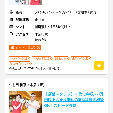
給与
月給26万7500～48万9700円+交通費+賞与年2回
雇用形態
正社員
シフト
週5日以上 1日8時間以上
アクセス
末広町駅
徒歩2分
オンライン面接可
シルバー歓迎
未経験者歓迎
髪色自由
主婦(夫)歓迎
駅から5分以内
株式会社H.I.T WORLDの求人一覧を見る
つじ田 御茶ノ水店（正）
【店舗スタッフ】20代で年収660万
円以上も★長期休み取得&時間相談
OK！スピード昇格