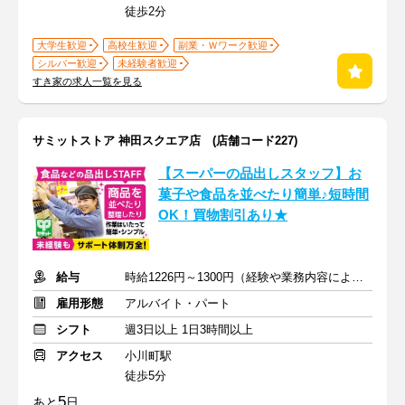
徒歩2分
大学生歓迎
高校生歓迎
副業・Ｗワーク歓迎
シルバー歓迎
未経験者歓迎
すき家の求人一覧を見る
サミットストア 神田スクエア店 (店舗コード227)
【スーパーの品出しスタッフ】お
菓子や食品を並べたり簡単♪短時間
OK！買物割引あり★
給与
時給1226円～1300円（経験や業務内容による）+交通費全額
雇用形態
アルバイト・パート
シフト
週3日以上 1日3時間以上
アクセス
小川町駅
徒歩5分
5
あと
日