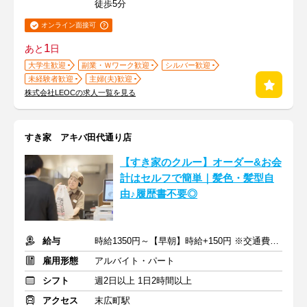
徒歩5分
オンライン面接可
1
あと
日
大学生歓迎
副業・Ｗワーク歓迎
シルバー歓迎
未経験者歓迎
主婦(夫)歓迎
株式会社LEOCの求人一覧を見る
すき家 アキバ田代通り店
【すき家のクルー】オーダー&お会
計はセルフで簡単｜髪色・髪型自
由♪履歴書不要◎
給与
時給1350円～【早朝】時給+150円 ※交通費支給
雇用形態
アルバイト・パート
シフト
週2日以上 1日2時間以上
アクセス
末広町駅