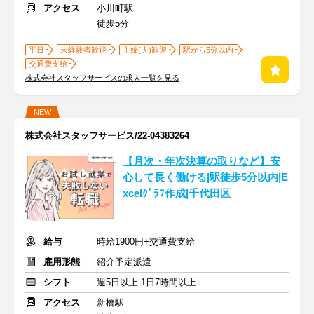
アクセス
小川町駅
徒歩5分
平日
未経験者歓迎
主婦(夫)歓迎
駅から5分以内
交通費支給
株式会社スタッフサービスの求人一覧を見る
NEW
株式会社スタッフサービス/22-04383264
【月次・年次決算の取りなど】安
心して長く働ける|駅徒歩5分以内|E
xcelｸﾞﾗﾌ作成|千代田区
給与
時給1900円+交通費支給
雇用形態
紹介予定派遣
シフト
週5日以上 1日7時間以上
アクセス
新橋駅