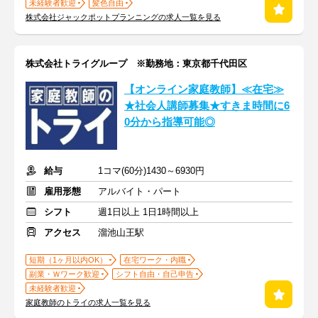
未経験者歓迎
髪色自由
株式会社ジャックポットプランニングの求人一覧を見る
株式会社トライグループ ※勤務地：東京都千代田区
【オンライン家庭教師】≪在宅≫
★社会人講師募集★すきま時間に6
0分から指導可能◎
給与
1コマ(60分)1430～6930円
雇用形態
アルバイト・パート
シフト
週1日以上 1日1時間以上
アクセス
溜池山王駅
短期（1ヶ月以内OK）
在宅ワーク・内職
副業・Ｗワーク歓迎
シフト自由・自己申告
未経験者歓迎
家庭教師のトライの求人一覧を見る