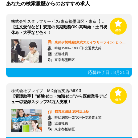
あなたの検索履歴からのおすすめ求人
株式会社スタッフサービス/東京都墨田区・東京【とうきょうスカイツリー駅】
【注文受付など】安定の長期勤務OK♪高時給・土日祝
休み・大手など色々！
東武伊勢崎線(東武スカイツリーライン)
とうきょうスカイツリー駅
時給1500～1800円+交通費支給
派遣社員
東京都墨田区
応募終了日：
8月31日
株式会社ブレイブ MD新宿支店/MD13
【看護助手】"経験ゼロ・知識ゼロ"から医療業界デビ
ュー◎登録スタッフ24万人突破！
都営三田線
志村坂上駅
時給1600～2700円+交通費全額
派遣社員
東京都板橋区