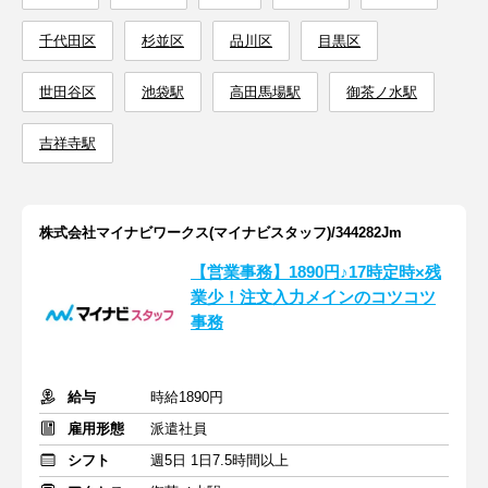
千代田区
杉並区
品川区
目黒区
世田谷区
池袋駅
高田馬場駅
御茶ノ水駅
吉祥寺駅
株式会社マイナビワークス(マイナビスタッフ)/344282Jm
【営業事務】1890円♪17時定時×残
業少！注文入力メインのコツコツ
事務
給与
時給1890円
雇用形態
派遣社員
シフト
週5日 1日7.5時間以上