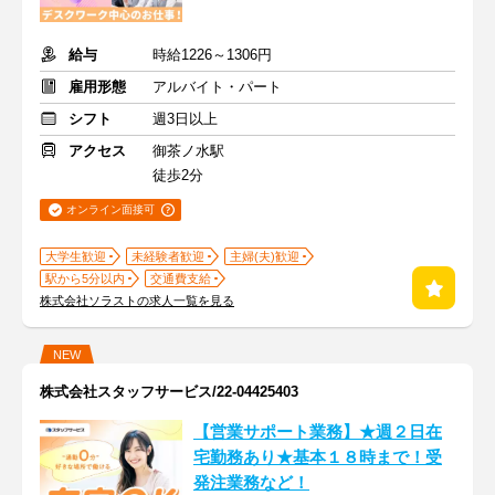
給与
時給1226～1306円
雇用形態
アルバイト・パート
シフト
週3日以上
アクセス
御茶ノ水駅
徒歩2分
オンライン面接可
大学生歓迎
未経験者歓迎
主婦(夫)歓迎
駅から5分以内
交通費支給
株式会社ソラストの求人一覧を見る
NEW
株式会社スタッフサービス/22-04425403
【営業サポート業務】★週２日在
宅勤務あり★基本１８時まで！受
発注業務など！