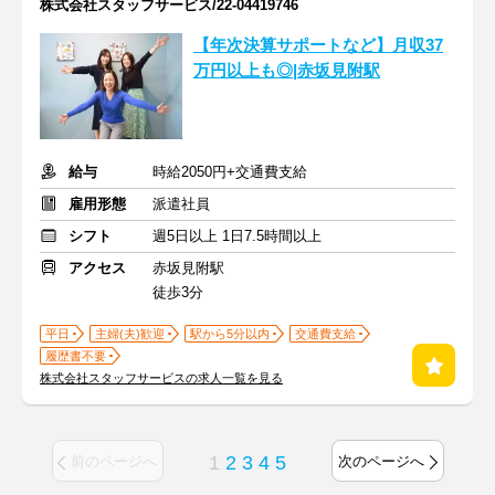
株式会社スタッフサービス/22-04419746
【年次決算サポートなど】月収37
万円以上も◎|赤坂見附駅
給与
時給2050円+交通費支給
雇用形態
派遣社員
シフト
週5日以上 1日7.5時間以上
アクセス
赤坂見附駅
徒歩3分
平日
主婦(夫)歓迎
駅から5分以内
交通費支給
履歴書不要
株式会社スタッフサービスの求人一覧を見る
1
2
3
4
5
前のページへ
次のページへ