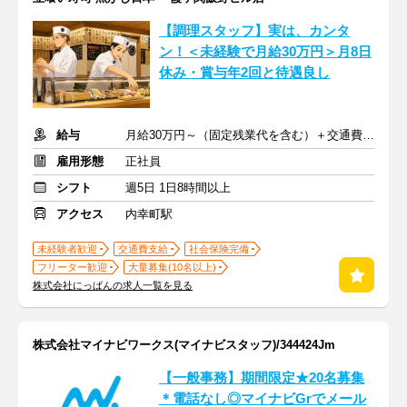
【調理スタッフ】実は、カンタ
ン！＜未経験で月給30万円＞月8日
休み・賞与年2回と待遇良し
給与
月給30万円～（固定残業代を含む）＋交通費全額支給
雇用形態
正社員
シフト
週5日 1日8時間以上
アクセス
内幸町駅
未経験者歓迎
交通費支給
社会保険完備
フリーター歓迎
大量募集(10名以上)
株式会社にっぱんの求人一覧を見る
株式会社マイナビワークス(マイナビスタッフ)/344424Jm
【一般事務】期間限定★20名募集
＊電話なし◎マイナビGrでメール