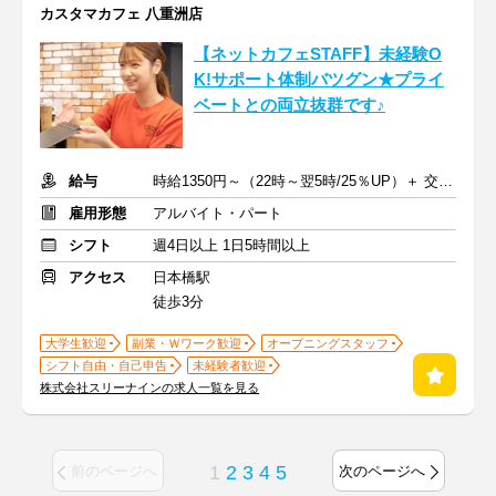
カスタマカフェ 八重洲店
【ネットカフェSTAFF】未経験O
K!サポート体制バツグン★プライ
ベートとの両立抜群です♪
給与
時給1350円～（22時～翌5時/25％UP）＋ 交通費支給
雇用形態
アルバイト・パート
シフト
週4日以上 1日5時間以上
アクセス
日本橋駅
徒歩3分
大学生歓迎
副業・Ｗワーク歓迎
オープニングスタッフ
シフト自由・自己申告
未経験者歓迎
株式会社スリーナインの求人一覧を見る
1
2
3
4
5
前のページへ
次のページへ