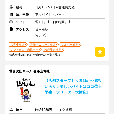
給与
日給15,650円＋交通費支給
雇用形態
アルバイト・パート
シフト
週1日以上 1日8時間以上
アクセス
日本橋駅
徒歩3分
大学生歓迎
副業・Ｗワーク歓迎
シルバー歓迎
シフト自由・自己申告
未経験者歓迎
株式会社MSK 東京本部の求人一覧を見る
世界の山ちゃん 銀座京橋店
【店舗スタッフ】＼週1日～×週払
いあり／楽しいバイトはココ◎大
学生・フリーター大歓迎!
給与
時給1230円～ ＋交通費