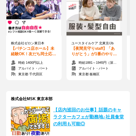
株式会社ゼロン東日本
ユースタイルケア 北東京/Jb
【パチンコ店ホール】未
【夜間見守りstaff】「あ
【
経験OK！友だち同士応募
りがとう」が1番のやりが
き
OK！人気の日払いシステ
い◎無資格&未経験でも
保
時給 1400円以上
時給1881～1945円（深夜手当含む）＋交通費支給
ムあり！
スタートできる/Jb
◎
アルバイト・パート
アルバイト・パート
東京都 千代田区
東京都 板橋区
株式会社MSK 東京本部
【店内巡回のお仕事】話題のキャ
ラクターカフェが勤務地♪社員食堂
の利用も可能◎