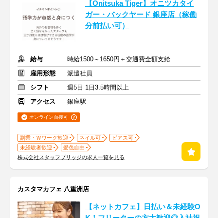
【Onitsuka Tiger】オニツカタイ
ガー・バックヤード 銀座店（稼働
分前払い可）
給与
時給1500～1650円＋交通費全額支給
雇用形態
派遣社員
シフト
週5日 1日3.5時間以上
アクセス
銀座駅
オンライン面接可
副業・Ｗワーク歓迎
ネイル可
ピアス可
未経験者歓迎
髪色自由
株式会社スタッフブリッジの求人一覧を見る
カスタマカフェ 八重洲店
【ネットカフェ】日払い＆未経験O