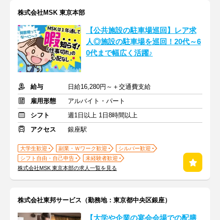
株式会社MSK 東京本部
【公共施設の駐車場巡回】レア求
人◎施設の駐車場を巡回！20代～6
0代まで幅広く活躍♪
給与
日給16,280円～＋交通費支給
雇用形態
アルバイト・パート
シフト
週1日以上 1日8時間以上
アクセス
銀座駅
大学生歓迎
副業・Ｗワーク歓迎
シルバー歓迎
シフト自由・自己申告
未経験者歓迎
株式会社MSK 東京本部の求人一覧を見る
株式会社東邦サービス（勤務地：東京都中央区銀座）
【大学や企業の宴会会場での配膳