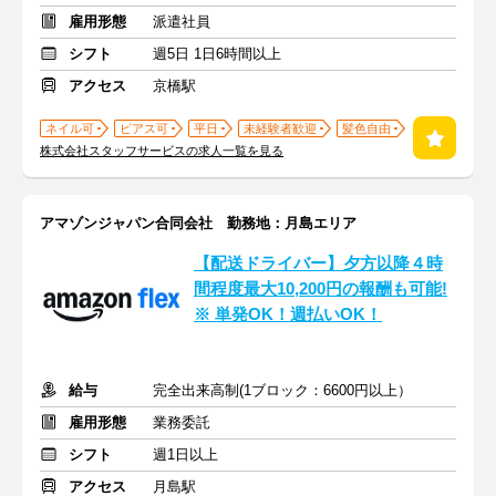
雇用形態
派遣社員
シフト
週5日 1日6時間以上
アクセス
京橋駅
ネイル可
ピアス可
平日
未経験者歓迎
髪色自由
株式会社スタッフサービスの求人一覧を見る
アマゾンジャパン合同会社 勤務地：月島エリア
【配送ドライバー】夕方以降４時
間程度最大10,200円の報酬も可能!
※ 単発OK！週払いOK！
給与
完全出来高制(1ブロック：6600円以上）
雇用形態
業務委託
シフト
週1日以上
アクセス
月島駅