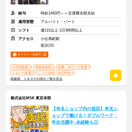
給与
時給1450円～＋交通費全額支給
雇用形態
アルバイト・パート
シフト
週1日以上 1日3時間以上
アクセス
小伝馬町駅
徒歩2分
オンライン面接可
大学生歓迎
高校生歓迎
副業・Ｗワーク歓迎
シルバー歓迎
シフト自由・自己申告
鉄板焼 ミキスケの求人一覧を見る
株式会社MSK 東京本部
【有名ショップ内の巡回】有名シ
ョップで働ける！ダブルワーク・
学生活躍中♪未経験も◎