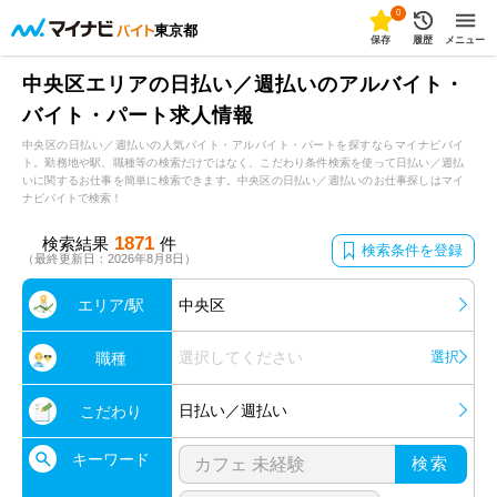
0
東京都
保存
履歴
メニュー
中央区エリアの日払い／週払いのアルバイト・
バイト・パート求人情報
中央区の日払い／週払いの人気バイト・アルバイト・パートを探すならマイナビバイ
ト。勤務地や駅、職種等の検索だけではなく、こだわり条件検索を使って日払い／週払
いに関するお仕事を簡単に検索できます。中央区の日払い／週払いのお仕事探しはマイ
ナビバイトで検索！
1871
検索結果
件
検索条件を登録
（最終更新日：2026年8月8日）
エリア/駅
中央区
選択してください
選択
職種
日払い／週払い
こだわり
キーワード
検索