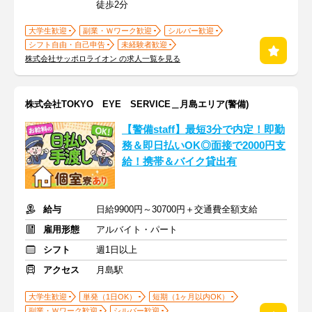
徒歩2分
大学生歓迎
副業・Ｗワーク歓迎
シルバー歓迎
シフト自由・自己申告
未経験者歓迎
株式会社サッポロライオン の求人一覧を見る
株式会社TOKYO EYE SERVICE＿月島エリア(警備)
【警備staff】最短3分で内定！即勤
務＆即日払いOK◎面接で2000円支
給！携帯＆バイク貸出有
給与
日給9900円～30700円＋交通費全額支給
雇用形態
アルバイト・パート
シフト
週1日以上
アクセス
月島駅
大学生歓迎
単発（1日OK）
短期（1ヶ月以内OK）
副業・Ｗワーク歓迎
シルバー歓迎