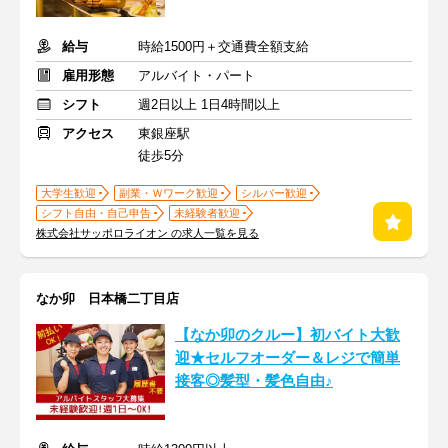
給与
時給1500円＋交通費全額支給
雇用形態
アルバイト・パート
シフト
週2日以上 1日4時間以上
アクセス
東銀座駅
徒歩5分
大学生歓迎
副業・Ｗワーク歓迎
シルバー歓迎
シフト自由・自己申告
未経験者歓迎
株式会社サッポロライオン の求人一覧を見る
なか卯 日本橋二丁目店
【なか卯のクルー】初バイト大歓
迎★セルフオーダー＆レジで簡単
接客◎髪型・髪色自由♪