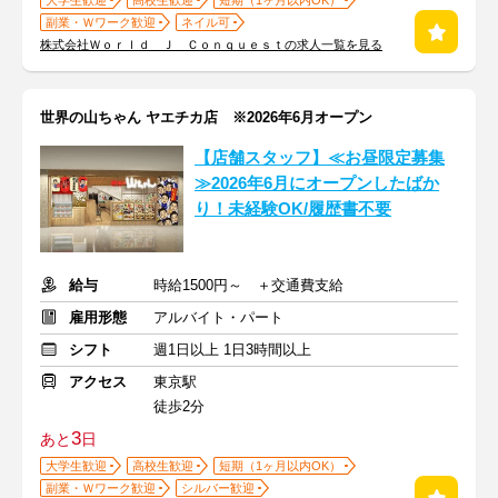
大学生歓迎
高校生歓迎
短期（1ヶ月以内OK）
副業・Ｗワーク歓迎
ネイル可
株式会社Ｗｏｒｌｄ Ｊ Ｃｏｎｑｕｅｓｔの求人一覧を見る
世界の山ちゃん ヤエチカ店 ※2026年6月オープン
【店舗スタッフ】≪お昼限定募集
≫2026年6月にオープンしたばか
り！未経験OK/履歴書不要
給与
時給1500円～ ＋交通費支給
雇用形態
アルバイト・パート
シフト
週1日以上 1日3時間以上
アクセス
東京駅
徒歩2分
3
あと
日
大学生歓迎
高校生歓迎
短期（1ヶ月以内OK）
副業・Ｗワーク歓迎
シルバー歓迎