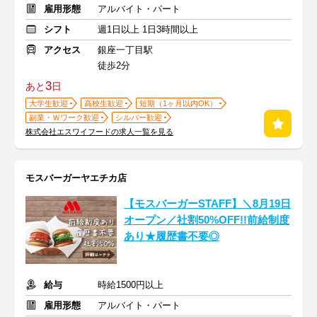
雇用形態
アルバイト・パート
シフト
週1日以上 1日3時間以上
アクセス
銀座一丁目駅
徒歩2分
3
あと
日
大学生歓迎
高校生歓迎
短期（1ヶ月以内OK）
副業・Ｗワーク歓迎
シルバー歓迎
株式会社エスワイフードの求人一覧を見る
モスバーガーヤエチカ店
【モスバーガーSTAFF】＼8月19日
オープン／社割50%OFF!!前給制度
あり★履歴書不要◎
給与
時給1500円以上
雇用形態
アルバイト・パート