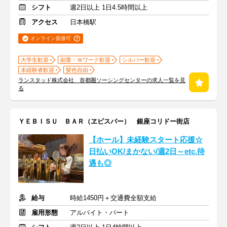
シフト
週2日以上 1日4.5時間以上
アクセス
日本橋駅
オンライン面接可
大学生歓迎
副業・Ｗワーク歓迎
シルバー歓迎
未経験者歓迎
髪色自由
ランスタッド株式会社 首都圏ソーシングセンターの求人一覧を見
る
ＹＥＢＩＳＵ ＢＡＲ（ヱビスバー） 銀座コリドー街店
【ホール】未経験スタート応援☆
日払いOK/まかない/週2日～etc.待
遇も◎
給与
時給1450円＋交通費全額支給
雇用形態
アルバイト・パート