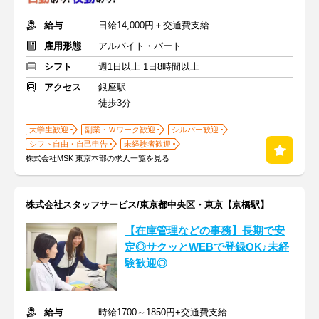
給与
日給14,000円＋交通費支給
雇用形態
アルバイト・パート
シフト
週1日以上 1日8時間以上
アクセス
銀座駅
徒歩3分
大学生歓迎
副業・Ｗワーク歓迎
シルバー歓迎
シフト自由・自己申告
未経験者歓迎
株式会社MSK 東京本部の求人一覧を見る
株式会社スタッフサービス/東京都中央区・東京【京橋駅】
【在庫管理などの事務】長期で安
定◎サクッとWEBで登録OK♪未経
験歓迎◎
給与
時給1700～1850円+交通費支給