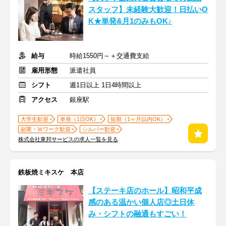
スタッフ】未経験大歓迎！日払いO
K★単発&月1のみもOK♪
給与
時給1550円～＋交通費支給
雇用形態
派遣社員
シフト
週1日以上 1日4時間以上
アクセス
銀座駅
大学生歓迎
単発（1日OK）
短期（1ヶ月以内OK）
副業・Ｗワーク歓迎
シルバー歓迎
株式会社東邦サービスの求人一覧を見る
鉄板焼ミキスケ 本店
【ステーキ店のホール】昭和平成
感のある温かい個人店◎土日休
み・シフトの融通もすごい！