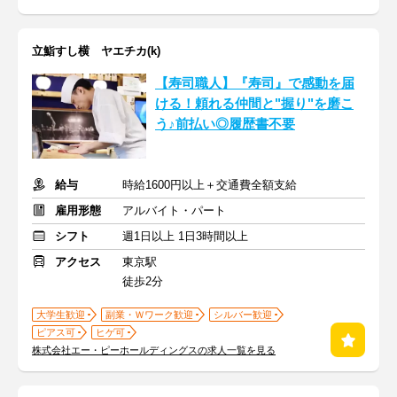
立鮨すし横 ヤエチカ(k)
【寿司職人】『寿司』で感動を届
ける！頼れる仲間と"握り"を磨こ
う♪前払い◎履歴書不要
給与
時給1600円以上＋交通費全額支給
雇用形態
アルバイト・パート
シフト
週1日以上 1日3時間以上
アクセス
東京駅
徒歩2分
大学生歓迎
副業・Ｗワーク歓迎
シルバー歓迎
ピアス可
ヒゲ可
株式会社エー・ピーホールディングスの求人一覧を見る