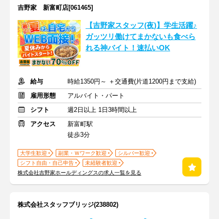
吉野家 新富町店[061465]
【吉野家スタッフ(夜)】学生活躍♪
ガッツリ働けてまかないも食べら
れる神バイト！速払いOK
給与
時給1350円～ ＋交通費(片道1200円まで支給)
雇用形態
アルバイト・パート
シフト
週2日以上 1日3時間以上
アクセス
新富町駅
徒歩3分
大学生歓迎
副業・Ｗワーク歓迎
シルバー歓迎
シフト自由・自己申告
未経験者歓迎
株式会社吉野家ホールディングスの求人一覧を見る
株式会社スタッフブリッジ(238802)