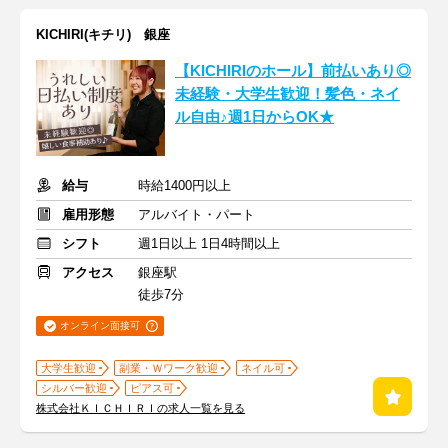
KICHIRI(キチリ) 銀座
【KICHIRIのホール】前払いあり◎
未経験・大学生歓迎！髪色・ネイ
ル自由♪週1日からOK★
給与
時給1400円以上
雇用形態
アルバイト・パート
シフト
週1日以上 1日4時間以上
アクセス
銀座駅
徒歩7分
オンライン面接可
大学生歓迎
副業・Ｗワーク歓迎
ネイル可
シルバー歓迎
ピアス可
株式会社ＫＩＣＨＩＲＩの求人一覧を見る