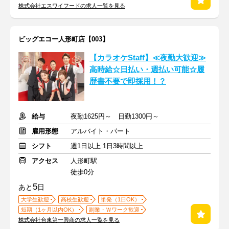
株式会社エスワイフードの求人一覧を見る
ビッグエコー人形町店【003】
【カラオケStaff】≪夜勤大歓迎≫
高時給☆日払い・週払い可能☆履
歴書不要で即採用！？
給与
夜勤1625円～ 日勤1300円～
雇用形態
アルバイト・パート
シフト
週1日以上 1日3時間以上
アクセス
人形町駅
徒歩0分
5
あと
日
大学生歓迎
高校生歓迎
単発（1日OK）
短期（1ヶ月以内OK）
副業・Ｗワーク歓迎
株式会社台東第一興商の求人一覧を見る