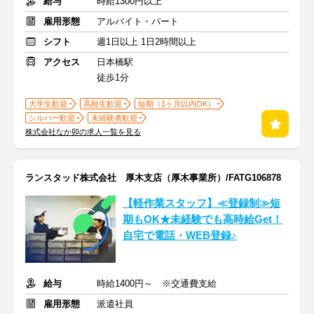
給与
時給1300円以上
雇用形態
アルバイト・パート
シフト
週1日以上 1日2時間以上
アクセス
日本橋駅
徒歩1分
大学生歓迎
高校生歓迎
短期（1ヶ月以内OK）
シルバー歓迎
未経験者歓迎
株式会社なか卯の求人一覧を見る
ランスタッド株式会社 厚木支店（厚木事業所）/FATG106878
【軽作業スタッフ】≪登録制≫短
期もOK★未経験でも高時給Get！
自宅で電話・WEB登録♪
給与
時給1400円～ ※交通費支給
雇用形態
派遣社員