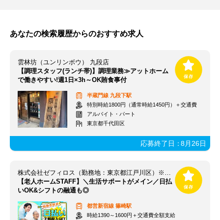
あなたの検索履歴からのおすすめ求人
雲林坊（ユンリンボウ） 九段店
【調理スタッフ(ランチ帯)】調理業務≫アットホーム
で働きやすい!週1日×3h～OK賄食事付
半蔵門線
九段下駅
特別時給1800円（通常時給1450円）＋交通費
アルバイト・パート
東京都千代田区
応募終了日：
8月26日
株式会社ゼフィロス（勤務地：東京都江戸川区）※案件ID：東00135
【老人ホームSTAFF】＼生活サポートがメイン／日払
いOK&シフトの融通も◎
都営新宿線
篠崎駅
時給1390～1600円＋交通費全額支給