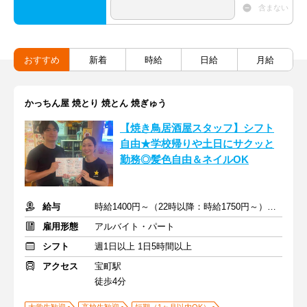
含まない
おすすめ
新着
時給
日給
月給
かっちん屋 焼とり 焼とん 焼ぎゅう
【焼き鳥居酒屋スタッフ】シフト
自由★学校帰りや土日にサクッと
勤務◎髪色自由＆ネイルOK
給与
時給1400円～（22時以降：時給1750円～）＋交通費全額支給
雇用形態
アルバイト・パート
シフト
週1日以上 1日5時間以上
アクセス
宝町駅
徒歩4分