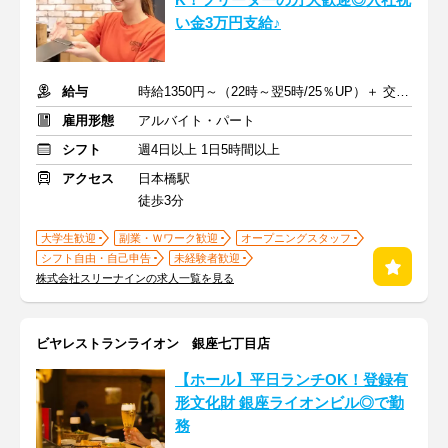
K！フリーターの方大歓迎◎入社祝
い金3万円支給♪
給与
時給1350円～（22時～翌5時/25％UP）＋ 交通費支給
雇用形態
アルバイト・パート
シフト
週4日以上 1日5時間以上
アクセス
日本橋駅
徒歩3分
大学生歓迎
副業・Ｗワーク歓迎
オープニングスタッフ
シフト自由・自己申告
未経験者歓迎
株式会社スリーナインの求人一覧を見る
ビヤレストランライオン 銀座七丁目店
【ホール】平日ランチOK！登録有
形文化財 銀座ライオンビル◎で勤
務