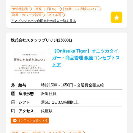
大学生歓迎
単発（1日OK）
短期（1ヶ月以内OK）
副業・Ｗワーク歓迎
ネイル可
アマゾンジャパン合同会社の求人一覧を見る
株式会社スタッフブリッジ(238801)
【Onitsuka Tiger】オニツカタイ
ガー・商品管理 銀座コンセプトス
トア
給与
時給1500～1650円＋交通費全額支給
雇用形態
派遣社員
シフト
週5日 1日3.5時間以上
アクセス
銀座駅
オンライン面接可