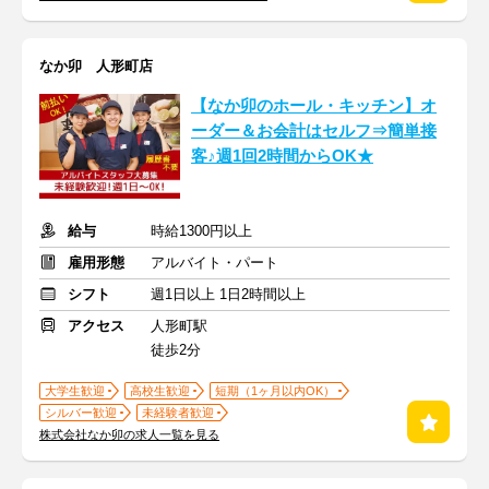
なか卯 人形町店
【なか卯のホール・キッチン】オ
ーダー＆お会計はセルフ⇒簡単接
客♪週1回2時間からOK★
給与
時給1300円以上
雇用形態
アルバイト・パート
シフト
週1日以上 1日2時間以上
アクセス
人形町駅
徒歩2分
大学生歓迎
高校生歓迎
短期（1ヶ月以内OK）
シルバー歓迎
未経験者歓迎
株式会社なか卯の求人一覧を見る