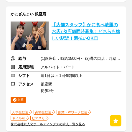
かにざんまい 銀座店
【店舗スタッフ】かに食べ放題の
お店が2店舗同時募集！どちらも嬉
しい駅近！週払いOK◎
給与
(1)銀座店：時給1500円～ (2)溝の口店：時給1300円～
雇用形態
アルバイト・パート
シフト
週1日以上 1日4時間以上
アクセス
銀座駅
徒歩3分
急募
大学生歓迎
高校生歓迎
副業・Ｗワーク歓迎
ネイル可
ピアス可
株式会社鉄人化ホールディングスの求人一覧を見る