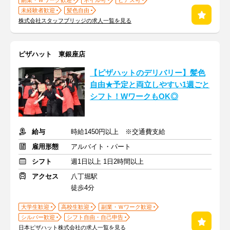
副業・Ｗワーク歓迎
ネイル可
ピアス可
未経験者歓迎
髪色自由
株式会社スタッフブリッジの求人一覧を見る
ピザハット 東銀座店
【ピザハットのデリバリー】髪色
自由★予定と両立しやすい1週ごと
シフト！WワークもOK◎
給与
時給1450円以上 ※交通費支給
雇用形態
アルバイト・パート
シフト
週1日以上 1日2時間以上
アクセス
八丁堀駅
徒歩4分
大学生歓迎
高校生歓迎
副業・Ｗワーク歓迎
シルバー歓迎
シフト自由・自己申告
日本ピザハット株式会社の求人一覧を見る