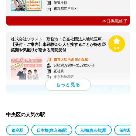
派遣社員
東京都江戸川区
本日掲載終了
株式会社ソラスト 勤務地：公益社団法人地域医療振興協会 練馬光が丘病院/1312070951-005
【受付・ご案内】未経験OK♪人と接することが好き◎
笑顔や気配りが活きる病院受付
都営大江戸線
光が丘駅
月給20万200～21万3200円
正社員
東京都練馬区
応募終了日：
8月19日
中央区の人気の駅
銀座駅
日本橋(東京都)駅
京橋(東京都)駅
築地駅