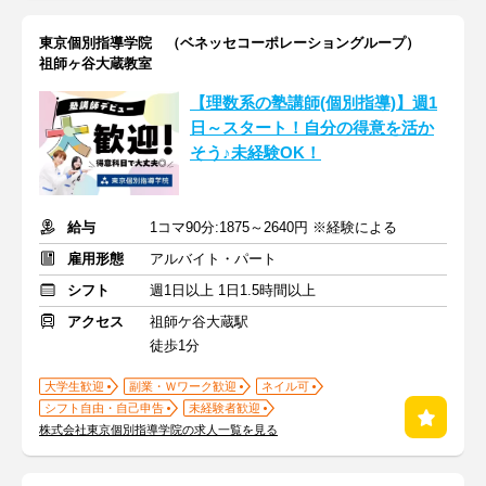
東京個別指導学院 （ベネッセコーポレーショングループ）
祖師ヶ谷大蔵教室
【理数系の塾講師(個別指導)】週1
日～スタート！自分の得意を活か
そう♪未経験OK！
給与
1コマ90分:1875～2640円 ※経験による
雇用形態
アルバイト・パート
シフト
週1日以上 1日1.5時間以上
アクセス
祖師ケ谷大蔵駅
徒歩1分
大学生歓迎
副業・Ｗワーク歓迎
ネイル可
シフト自由・自己申告
未経験者歓迎
株式会社東京個別指導学院の求人一覧を見る