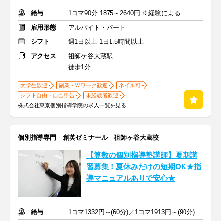
給与
1コマ90分:1875～2640円 ※経験による
雇用形態
アルバイト・パート
シフト
週1日以上 1日1.5時間以上
アクセス
祖師ケ谷大蔵駅
徒歩1分
大学生歓迎
副業・Ｗワーク歓迎
ネイル可
シフト自由・自己申告
未経験者歓迎
株式会社東京個別指導学院の求人一覧を見る
個別指導専門 創英ゼミナール 祖師ヶ谷大蔵校
【算数の個別指導塾講師】夏期講
習募集！夏休みだけの短期OK★指
導マニュアルありで安心★
給与
1コマ1332円～(60分)／1コマ1913円～(90分) ※準備報告手当込み