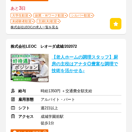
3
あと
日
大学生歓迎
副業・Ｗワーク歓迎
シルバー歓迎
未経験者歓迎
主婦(夫)歓迎
株式会社LEOCの求人一覧を見る
株式会社LEOC レオーダ成城/202072
【老人ホームの調理スタッフ】厨
房の主役はアナタ◎豊富な調理で
技術を活かせる♪
給与
時給1350円 ＋交通費全額支給
雇用形態
アルバイト・パート
シフト
週2日以上
アクセス
成城学園前駅
徒歩1分