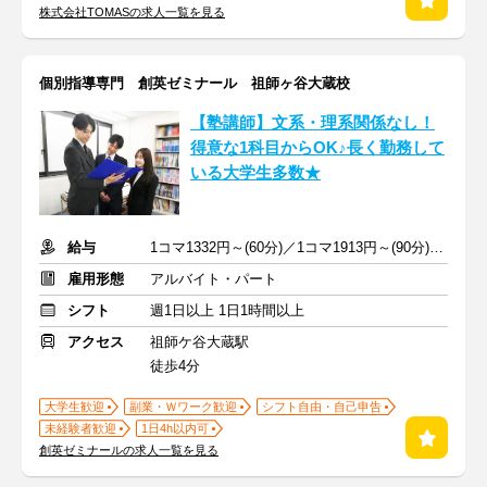
株式会社TOMASの求人一覧を見る
個別指導専門 創英ゼミナール 祖師ヶ谷大蔵校
【塾講師】文系・理系関係なし！
得意な1科目からOK♪長く勤務して
いる大学生多数★
給与
1コマ1332円～(60分)／1コマ1913円～(90分) ※準備報告手当込み
雇用形態
アルバイト・パート
シフト
週1日以上 1日1時間以上
アクセス
祖師ケ谷大蔵駅
徒歩4分
大学生歓迎
副業・Ｗワーク歓迎
シフト自由・自己申告
未経験者歓迎
1日4h以内可
創英ゼミナールの求人一覧を見る