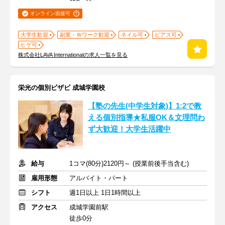
オンライン面接可
大学生歓迎
副業・Ｗワーク歓迎
ネイル可
ピアス可
ヒゲ可
株式会社LAVA Internationalの求人一覧を見る
栄光の個別ビザビ 成城学園校
【塾の先生(中学生対象)】1:2で教
える個別指導★私服OK＆文理問わ
ず大歓迎！大学生活躍中
給与
1コマ(80分)2120円～ (授業前後手当含む)
雇用形態
アルバイト・パート
シフト
週1日以上 1日1時間以上
アクセス
成城学園前駅
徒歩0分