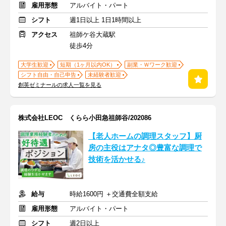
雇用形態
アルバイト・パート
シフト
週1日以上 1日1時間以上
アクセス
祖師ケ谷大蔵駅
徒歩4分
大学生歓迎
短期（1ヶ月以内OK）
副業・Ｗワーク歓迎
シフト自由・自己申告
未経験者歓迎
創英ゼミナールの求人一覧を見る
株式会社LEOC くらら小田急祖師谷/202086
【老人ホームの調理スタッフ】厨
房の主役はアナタ◎豊富な調理で
技術を活かせる♪
給与
時給1600円 ＋交通費全額支給
雇用形態
アルバイト・パート
シフト
週2日以上