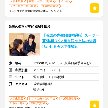
大学生歓迎
副業・Ｗワーク歓迎
ネイル可
シフト自由・自己申告
未経験者歓迎
株式会社東京個別指導学院の求人一覧を見る
栄光の個別ビザビ 成城学園校
【英語の先生(個別指導)】スーツ不
要*私服OK／英単語や文法の知識
活かせる★大学生歓迎!
給与
1コマ(80分)2120円～ (授業前後手当含む)
雇用形態
アルバイト・パート
シフト
週1日以上 1日1時間以上
アクセス
成城学園前駅
徒歩0分
大学生歓迎
シフト自由・自己申告
未経験者歓迎
1日4h以内可
主婦(夫)歓迎