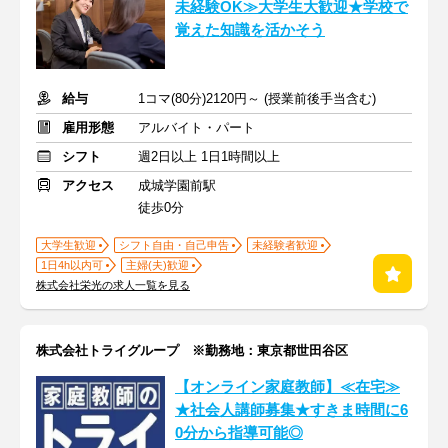
未経験OK≫大学生大歓迎★学校で
覚えた知識を活かそう
給与
1コマ(80分)2120円～ (授業前後手当含む)
雇用形態
アルバイト・パート
シフト
週2日以上 1日1時間以上
アクセス
成城学園前駅
徒歩0分
大学生歓迎
シフト自由・自己申告
未経験者歓迎
1日4h以内可
主婦(夫)歓迎
株式会社栄光の求人一覧を見る
株式会社トライグループ ※勤務地：東京都世田谷区
【オンライン家庭教師】≪在宅≫
★社会人講師募集★すきま時間に6
0分から指導可能◎