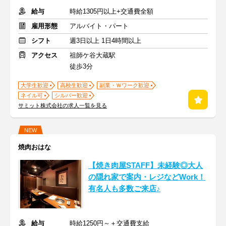
給与
時給1305円以上+交通費全額
雇用形態
アルバイト・パート
シフト
週3日以上 1日4時間以上
アクセス
祖師ケ谷大蔵駅
徒歩3分
大学生歓迎
高校生歓迎
副業・Ｗワーク歓迎
ネイル可
シルバー歓迎
サミット株式会社の求人一覧を見る
NEW
焼肉おはな
【焼き肉屋STAFF】未経験◎大人
の隠れ家で案内・レジなどWork！
有名人も多数ご来店♪
給与
時給1250円～＋交通費支給