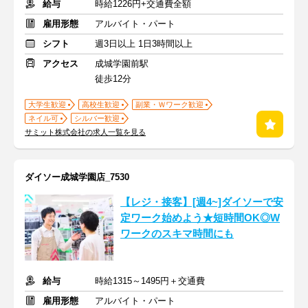
給与
時給1226円+交通費全額
雇用形態
アルバイト・パート
シフト
週3日以上 1日3時間以上
アクセス
成城学園前駅
徒歩12分
大学生歓迎
高校生歓迎
副業・Ｗワーク歓迎
ネイル可
シルバー歓迎
サミット株式会社の求人一覧を見る
ダイソー成城学園店_7530
【レジ・接客】[週4~]ダイソーで安
定ワーク始めよう★短時間OK◎W
ワークのスキマ時間にも
給与
時給1315～1495円＋交通費
雇用形態
アルバイト・パート