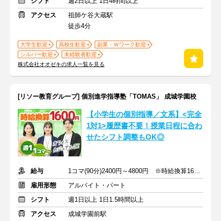
シフト
週2日以上 1日4時間以上
アクセス
祖師ケ谷大蔵駅
徒歩4分
大学生歓迎
高校生歓迎
副業・Ｗワーク歓迎
シルバー歓迎
未経験者歓迎
株式会社オオゼキの求人一覧を見る
[リソー教育グループ] 個別進学指導塾「TOMAS」 成城学園校
【小学生の個別指導／文系】<完全
1対1>履歴書不要！授業日程に合わ
せたシフト調整もOK◎
給与
1コマ(90分)2400円～4800円 ※時給換算1600円～3200円
雇用形態
アルバイト・パート
シフト
週1日以上 1日1.5時間以上
アクセス
成城学園前駅