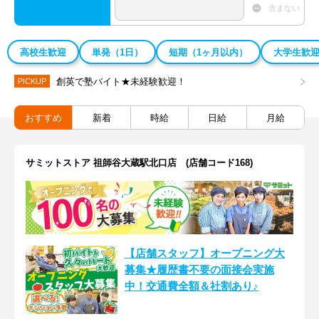
含まない
高校生歓迎
単発（1日）
短期（1ヶ月以内）
大学生歓
創英で塾バイト★未経験歓迎！
PICKUP
おすすめ
新着
時給
日給
月給
サミットストア 祖師谷大蔵駅北口店 (店舗コード168)
【店舗スタッフ】オープニング大
募集★履歴書不要の面接会実施
中！交通費全額＆社割あり♪