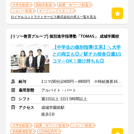
大学生歓迎
高校生歓迎
副業・Ｗワーク歓迎
シルバー歓迎
オープニングスタッフ
ロイヤルコントラクトサービス株式会社の求人一覧を見る
[リソー教育グループ] 個別進学指導塾「TOMAS」 成城学園校
【中学生の個別指導/文系】＼大学
との両立も◎／駅チカ校舎◎週1/1
コマ～OK！掛け持ちも◎
給与
1コマ(90分)2400円～4800円 ※時給換算1600円～3200円
雇用形態
アルバイト・パート
シフト
週1日以上 1日1.5時間以上
アクセス
成城学園前駅
徒歩1分
大学生歓迎
副業・Ｗワーク歓迎
シルバー歓迎
未経験者歓迎
1日4h以内可