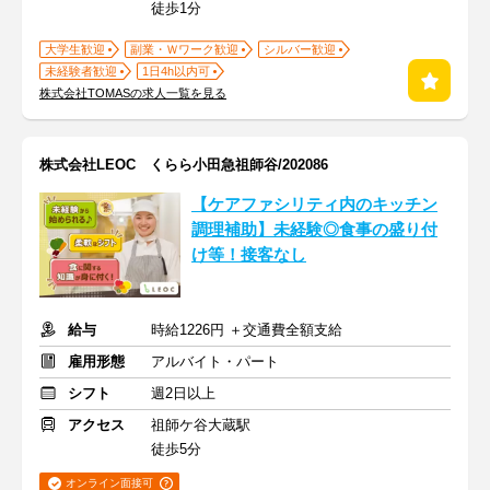
徒歩1分
大学生歓迎
副業・Ｗワーク歓迎
シルバー歓迎
未経験者歓迎
1日4h以内可
株式会社TOMASの求人一覧を見る
株式会社LEOC くらら小田急祖師谷/202086
【ケアファシリティ内のキッチン
調理補助】未経験◎食事の盛り付
け等！接客なし
給与
時給1226円 ＋交通費全額支給
雇用形態
アルバイト・パート
シフト
週2日以上
アクセス
祖師ケ谷大蔵駅
徒歩5分
オンライン面接可