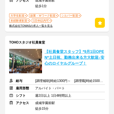
アクセス
成城学園前駅
徒歩1分
大学生歓迎
副業・Ｗワーク歓迎
シルバー歓迎
未経験者歓迎
1日4h以内可
株式会社TOMASの求人一覧を見る
TOHOスタジオ社員食堂
【社員食堂スタッフ】*9月1日OPE
N*土日祝、勤務出来る方大歓迎♪安
心のロイヤルグループ！
給与
[調理補助]時給1300円～ [調理職]時給1500円～
雇用形態
アルバイト・パート
シフト
週2日以上 1日4時間以上
アクセス
成城学園前駅
徒歩15分