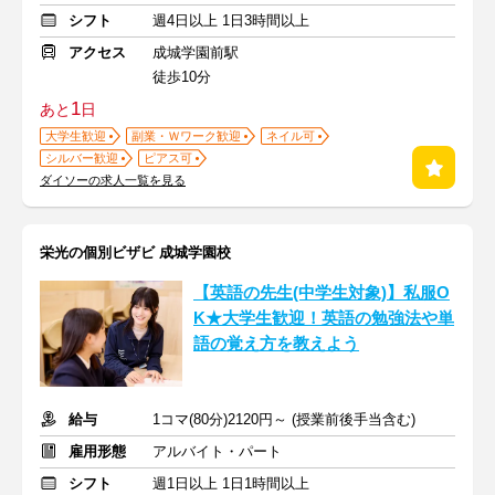
シフト
週4日以上 1日3時間以上
アクセス
成城学園前駅
徒歩10分
1
あと
日
大学生歓迎
副業・Ｗワーク歓迎
ネイル可
シルバー歓迎
ピアス可
ダイソーの求人一覧を見る
栄光の個別ビザビ 成城学園校
【英語の先生(中学生対象)】私服O
K★大学生歓迎！英語の勉強法や単
語の覚え方を教えよう
給与
1コマ(80分)2120円～ (授業前後手当含む)
雇用形態
アルバイト・パート
シフト
週1日以上 1日1時間以上