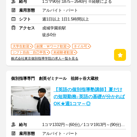
給与
1コマ90分:1875～2640円 ※経験による
雇用形態
アルバイト・パート
シフト
週1日以上 1日1.5時間以上
アクセス
成城学園前駅
徒歩0分
大学生歓迎
副業・Ｗワーク歓迎
ネイル可
シフト自由・自己申告
未経験者歓迎
株式会社東京個別指導学院の求人一覧を見る
個別指導専門 創英ゼミナール 祖師ヶ谷大蔵校
【英語の個別指導塾講師】夏だけ
の短期勤務♪英語の基礎が分かれば
OK★週1コマ～◎
給与
1コマ1332円～(60分)／1コマ1913円～(90分) ※準備報告手当込み
雇用形態
アルバイト・パート