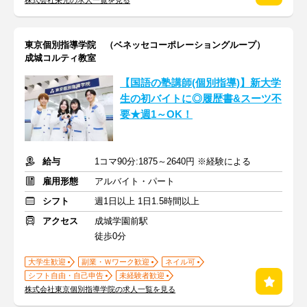
株式会社栄光の求人一覧を見る
東京個別指導学院 （ベネッセコーポレーショングループ）
成城コルティ教室
【国語の塾講師(個別指導)】新大学
生の初バイトに◎履歴書&スーツ不
要★週1～OK！
給与
1コマ90分:1875～2640円 ※経験による
雇用形態
アルバイト・パート
シフト
週1日以上 1日1.5時間以上
アクセス
成城学園前駅
徒歩0分
大学生歓迎
副業・Ｗワーク歓迎
ネイル可
シフト自由・自己申告
未経験者歓迎
株式会社東京個別指導学院の求人一覧を見る