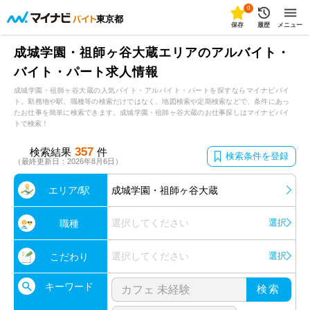
0
東京都
保存
履歴
メニュー
成城学園・祖師ヶ谷大蔵エリアのアルバイト・
バイト・パート求人情報
成城学園・祖師ヶ谷大蔵の人気バイト・アルバイト・パートを探すならマイナビバイ
ト。勤務地や駅、職種等の検索だけではなく、地図検索や定期検索などで、条件にあっ
たお仕事を簡単に検索できます。成城学園・祖師ヶ谷大蔵のお仕事探しはマイナビバイ
トで検索！
357
検索結果
件
検索条件を登録
（最終更新日：2026年8月6日）
エリア/駅
成城学園・祖師ヶ谷大蔵
選択してください
選択
職種
選択してください
選択
こだわり
キーワード
検索