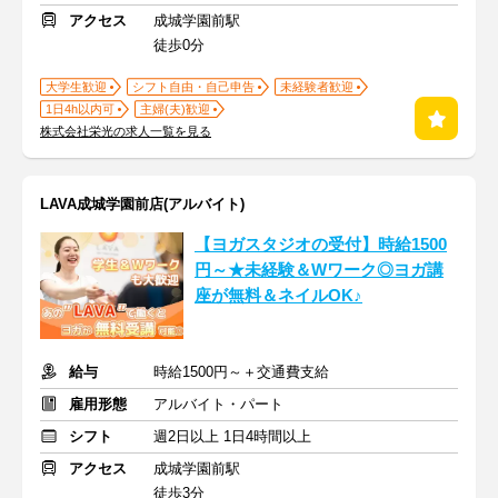
アクセス
成城学園前駅
徒歩0分
大学生歓迎
シフト自由・自己申告
未経験者歓迎
1日4h以内可
主婦(夫)歓迎
株式会社栄光の求人一覧を見る
LAVA成城学園前店(アルバイト)
【ヨガスタジオの受付】時給1500
円～★未経験＆Wワーク◎ヨガ講
座が無料＆ネイルOK♪
給与
時給1500円～＋交通費支給
雇用形態
アルバイト・パート
シフト
週2日以上 1日4時間以上
アクセス
成城学園前駅
徒歩3分