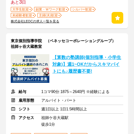
3
あと
日
大学生歓迎
副業・Ｗワーク歓迎
シルバー歓迎
未経験者歓迎
主婦(夫)歓迎
株式会社LEOCの求人一覧を見る
東京個別指導学院 （ベネッセコーポレーショングループ）
祖師ヶ谷大蔵教室
【算数の塾講師(個別指導・小学生
対象)】週1~OKだからスキマバイ
トにも♪履歴書不要!
給与
1コマ90分:1875～2640円 ※経験による
雇用形態
アルバイト・パート
シフト
週1日以上 1日1.5時間以上
アクセス
祖師ケ谷大蔵駅
徒歩1分