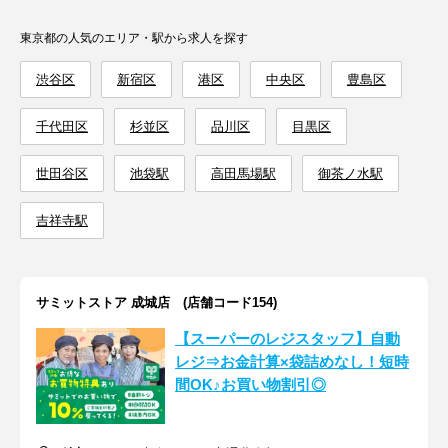
東京都の人気のエリア・駅から求人を探す
渋谷区
新宿区
港区
中央区
豊島区
千代田区
杉並区
品川区
目黒区
世田谷区
池袋駅
高田馬場駅
御茶ノ水駅
吉祥寺駅
サミットストア 成城店 (店舗コード154)
【スーパーのレジスタッフ】自動
レジ⇒お金計算×袋詰めなし！短時
間OK♪お買い物割引◎