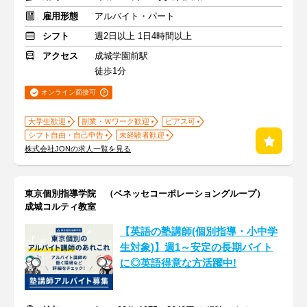
雇用形態
アルバイト・パート
シフト
週2日以上 1日4時間以上
アクセス
成城学園前駅
徒歩1分
オンライン面接可
大学生歓迎
副業・Ｗワーク歓迎
ピアス可
シフト自由・自己申告
未経験者歓迎
株式会社JONの求人一覧を見る
東京個別指導学院 （ベネッセコーポレーショングループ）
成城コルティ教室
【英語の塾講師(個別指導・小中学
生対象)】週1～安定の長期バイト
に◎英語得意な方活躍中!