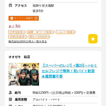
アクセス
祖師ケ谷大蔵駅
徒歩5分
オンライン面接可
3
あと
日
大学生歓迎
副業・Ｗワーク歓迎
シルバー歓迎
主婦(夫)歓迎
駅から5分以内
株式会社LEOCの求人一覧を見る
オオゼキ 砧店
【スーパーのレジ】<週2日～>セミ
セルフレジで簡単！初バイト歓迎
★履歴書不要
給与
時給1230円～(土日祝は時給＋100円)＋交通費
雇用形態
アルバイト・パート