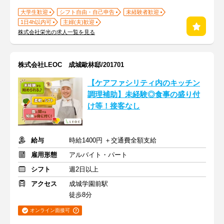
大学生歓迎
シフト自由・自己申告
未経験者歓迎
1日4h以内可
主婦(夫)歓迎
株式会社栄光の求人一覧を見る
株式会社LEOC 成城歐林邸/201701
【ケアファシリティ内のキッチン
調理補助】未経験◎食事の盛り付
け等！接客なし
給与
時給1400円 ＋交通費全額支給
雇用形態
アルバイト・パート
シフト
週2日以上
アクセス
成城学園前駅
徒歩8分
オンライン面接可