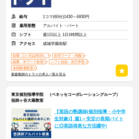
給与
1コマ(60分)1430～6930円
雇用形態
アルバイト・パート
シフト
週1日以上 1日1時間以上
アクセス
成城学園前駅
短期（1ヶ月以内OK）
在宅ワーク・内職
副業・Ｗワーク歓迎
シフト自由・自己申告
未経験者歓迎
家庭教師のトライの求人一覧を見る
東京個別指導学院 （ベネッセコーポレーショングループ）
祖師ヶ谷大蔵教室
【英語の塾講師(個別指導・小中学
生対象)】週1～安定の長期バイト
に◎英語得意な方活躍中!