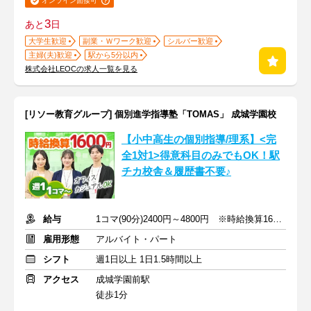
オンライン面接可
3
あと
日
大学生歓迎
副業・Ｗワーク歓迎
シルバー歓迎
主婦(夫)歓迎
駅から5分以内
株式会社LEOCの求人一覧を見る
[リソー教育グループ] 個別進学指導塾「TOMAS」 成城学園校
【小中高生の個別指導/理系】<完
全1対1>得意科目のみでもOK！駅
チカ校舎＆履歴書不要♪
給与
1コマ(90分)2400円～4800円 ※時給換算1600円～3200円
雇用形態
アルバイト・パート
シフト
週1日以上 1日1.5時間以上
アクセス
成城学園前駅
徒歩1分