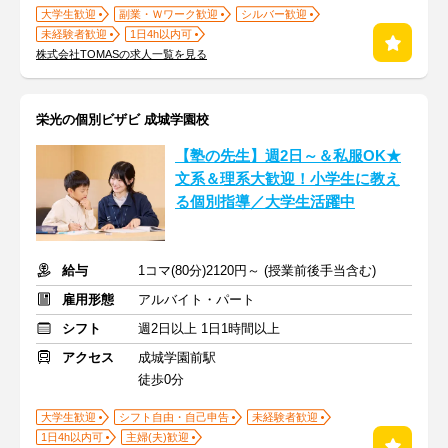
大学生歓迎
副業・Ｗワーク歓迎
シルバー歓迎
未経験者歓迎
1日4h以内可
株式会社TOMASの求人一覧を見る
栄光の個別ビザビ 成城学園校
【塾の先生】週2日～＆私服OK★
文系＆理系大歓迎！小学生に教え
る個別指導／大学生活躍中
給与
1コマ(80分)2120円～ (授業前後手当含む)
雇用形態
アルバイト・パート
シフト
週2日以上 1日1時間以上
アクセス
成城学園前駅
徒歩0分
大学生歓迎
シフト自由・自己申告
未経験者歓迎
1日4h以内可
主婦(夫)歓迎