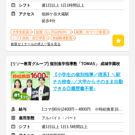
シフト
週1日以上 1日1時間以上
アクセス
祖師ケ谷大蔵駅
徒歩4分
大学生歓迎
短期（1ヶ月以内OK）
副業・Ｗワーク歓迎
シフト自由・自己申告
未経験者歓迎
創英ゼミナールの求人一覧を見る
[リソー教育グループ] 個別進学指導塾「TOMAS」 成城学園校
【小学生の個別指導／理系】＼駅
チカ校舎♪／大学からそのまま出勤
できる◎履歴書不要♪
給与
1コマ(90分)2400円～4800円 ※時給換算1600円～3200円
雇用形態
アルバイト・パート
シフト
週1日以上 1日1.5時間以上